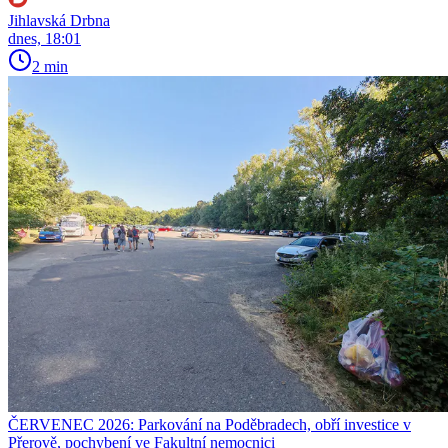
Jihlavská Drbna
dnes, 18:01
2 min
ČERVENEC 2026: Parkování na Poděbradech, obří investice v
Přerově, pochybení ve Fakultní nemocnici