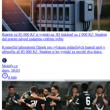
Baterie za 85 000 Kč si vytiskl na 3D tiskárně za 2 000 Kč. Student
dal potom návod zadarmo celému světu
Komerční laboratorní článek pro výzkum průtočných baterií stojí v
přepočtu až 85 000 Kč. Student si ho vytiskl za necelé dva tisíce.
Mobify.cz
dnes, 18:03
4 min