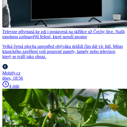
Televize přivrtaná ke zdi i postavená na skříňce už Čechy štve. Našli
mnohem zajímavější řešení, které neruší prostor
Velká černá plocha uprostřed obýváku dráždí čím dál víc lidí. Místo
klasického zavěšení volí posuvné panely, lamely nebo televizor,
který se tváří jako obraz.
Mobify.cz
dnes, 18:56
4 min