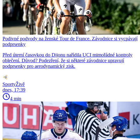
Podivné podvody na ženské Tour de France. Závodnice si vycpávají
podprsenky
Před úterní časovkou do Dijonu nařídila UCI mimořádné kontroly
oblečení. Důvod? Podezření, že si některé závodnice upravují
podprsenky pro aerodynamický zisk.
SportyŽivě
dnes, 17:39
4 min