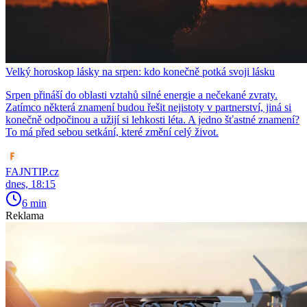
Velký horoskop lásky na srpen: kdo konečně potká svoji lásku
Srpen přináší do oblasti vztahů silné energie a nečekané zvraty.
Zatímco některá znamení budou řešit nejistoty v partnerství, jiná si
konečně odpočinou a užijí si lehkosti léta. A jedno šťastné znamení?
To má před sebou setkání, které změní celý život.
FAJNTIP.cz
dnes, 18:15
6 min
Reklama