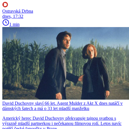
Ostravská Drbna
dnes, 17:32
1 min
David Duchovny slaví 66 let. Agent Mulder z Akt X dnes natáčí v
dámských šatech a má o 33 let mladší manželku
Americký herec David Duchovny překvapuje tajnou svatbou s
výrazně mladší partnerkou i nečekanou filmovou rolí. Letos navíc
potěší české fanoušky v Praze.