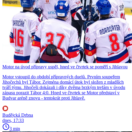
Motor na úvod přípravy uspěl, hned ve čtvrtek se poměří s Jihlavou
Motor vstoupil do období přípravných duelů. Prvním soupeřem
Jihočechů byl Tábor. Zejména domácí útok byl složen z mladších
tváří týmu. Jihočeši dokázali i díky dvěma brzkým trefám v úvodu
zápasu porazit Tábor 4:0. Hned ve čtvrtek se Motor představí v
Budvar aréně znovu - tentokrát proti Jihlavě.
Budějcká Drbna
dnes, 17:33
3 min