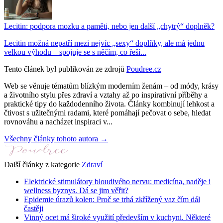
Lecitin: podpora mozku a paměti, nebo jen další „chytrý“ doplněk?
Lecitin možná nepatří mezi nejvíc „sexy“ doplňky, ale má jednu
velkou výhodu – spojuje se s něčím, co řeší...
Tento článek byl publikován ze zdrojů
Poudree.cz
Web se věnuje tématům blízkým moderním ženám – od módy, krásy
a životního stylu přes zdraví a vztahy až po inspirativní příběhy a
praktické tipy do každodenního života. Články kombinují lehkost a
čtivost s užitečnými radami, které pomáhají pečovat o sebe, hledat
rovnováhu a nacházet inspiraci v...
Všechny články tohoto autora →
Další články z kategorie
Zdraví
Elektrické stimulátory bloudivého nervu: medicína, naděje i
wellness byznys. Dá se jim věřit?
Epidemie úrazů kolen: Proč se trhá zkřížený vaz čím dál
častěji
Vinný ocet má široké využití především v kuchyni. Některé