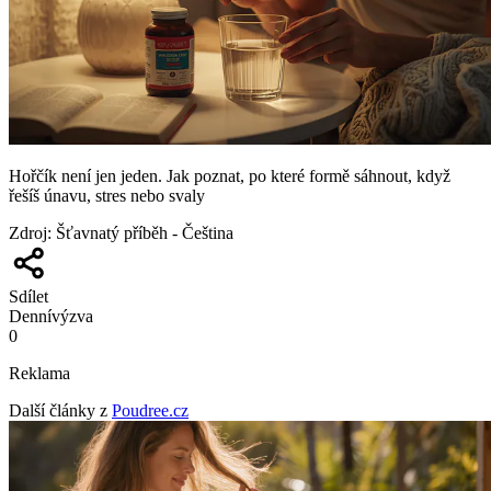
Hořčík není jen jeden. Jak poznat, po které formě sáhnout, když
řešíš únavu, stres nebo svaly
Zdroj
:
Šťavnatý příběh - Čeština
Sdílet
Denní
výzva
0
Reklama
Další články z
Poudree.cz