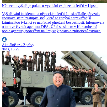
Německo vyšetřuje pokus o vyvolání exploze na letišti v Lipsku
Vyšetřování incidentu na německém letišti Lipsko/Halle převzalo
spolkové státní zastupitelství, které se zabývá nejzávažnější
kriminalitou týkající se například ohrožení bezpečnosti. Informovala
o tom ve čtvrtek agentura DPA. Úřad se sídlem v Karlsruhe má
podle agentury podezření na úmyslný pokus o způsobení exploze.
Aktuálně.cz - Zprávy
dnes, 18:29