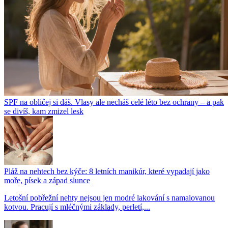
SPF na obličej si dáš. Vlasy ale necháš celé léto bez ochrany – a pak
se divíš, kam zmizel lesk
Pláž na nehtech bez kýče: 8 letních manikúr, které vypadají jako
moře, písek a západ slunce
Letošní pobřežní nehty nejsou jen modré lakování s namalovanou
kotvou. Pracují s mléčnými základy, perletí,...