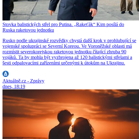
Stovka balistických střel pro Putina. „Rakeťák“ Kim posílá do
Ruska raketovou jednotku
Rusko podle ukrajinské rozvědky chystá další krok v prohlubující se
vojenské spolupráci se Severní Koreou. Ve Voroněžské oblasti má
rozmístit severokorejskou raketovou jednotku čítající zhruba 90
vojáků. Ta by mohla být vyzbrojena až 120 balistickými střelami a
šesti odpalovacími zařízeními určenými k útokům na Ukrajinu.
Aktuálně.cz - Zprávy
dnes, 18:19