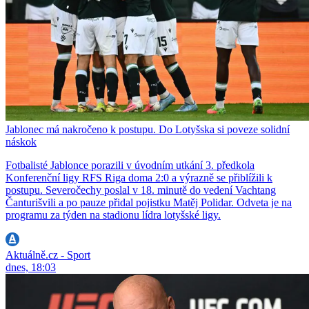
Jablonec má nakročeno k postupu. Do Lotyšska si poveze solidní
náskok
Fotbalisté Jablonce porazili v úvodním utkání 3. předkola
Konferenční ligy RFS Riga doma 2:0 a výrazně se přiblížili k
postupu. Severočechy poslal v 18. minutě do vedení Vachtang
Čanturišvili a po pauze přidal pojistku Matěj Polidar. Odveta je na
programu za týden na stadionu lídra lotyšské ligy.
Aktuálně.cz - Sport
dnes, 18:03