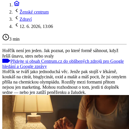
Ženské centrum
Zdraví
12. 6. 2026, 13:06
3 min
Hořčík není jen jeden. Jak poznat, po které formě sáhnout, když
řešíš únavu, stres nebo svaly
Přidejte si obsah Centrum.cz do oblíbených zdrojů pro Google
hledání a Google zprávy
Hořčík se tváří jako jednoduchá věc. Jenže pak stojíš v lékárně,
koukáš na citrát, bisglycinát, oxid a malát a máš pocit, že jsi omylem
přišla na chemickou olympiádu. Rozdíly mezi formami přitom
nejsou jen marketing. Mohou rozhodnout o tom, jestli ti doplněk
sedne — nebo jen zatíží peněženku a žaludek.