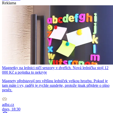
Reklama
Magnetky na lednici ničí senzory v dveřích. Nová lednička stojí 12
000 Kč a pojistka to nekryje
Magnety představují pro většinu ledniček velkou hrozbu. Pokud je
tam máte i vy, raději je rychle sundejte, protože jinak přijdete o plno
peněz.
adbz.cz
dnes, 18:30