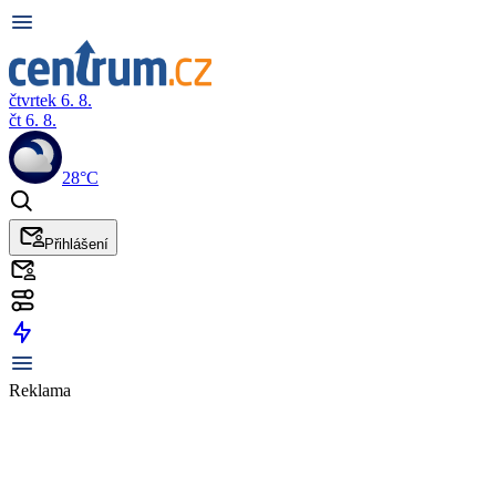
čtvrtek 6. 8.
čt 6. 8.
28°C
Přihlášení
Reklama