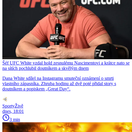
Šéf UFC White vzdal hold zesnulému Nascimentovi a krátce nato se
na sítích pochlubil doutníkem a skvělým dnem
Dana White sdílel na Instagramu smuteční oznámení o smrti
vlastního zápasníka. Zhruba hodinu až dvě poté přidal story s
doutníkem a popiskem „Great Day“.
SportyŽivě
dnes, 18:01
3 min