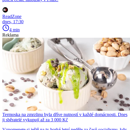
ReadZone
dnes, 17:30
4 min
Reklama
Termoska na zmrzlinu byla dříve nutností v každé domácnosti. Dnes
ji sběratelé vykupují až za 3 000 Kč
Vzpomenete si ještě na ty horké letní neděle za časů socialismu, kdy