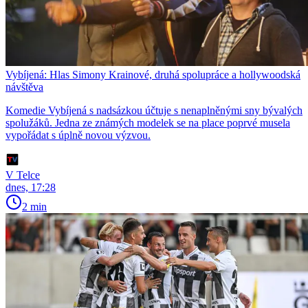
Vybíjená: Hlas Simony Krainové, druhá spolupráce a hollywoodská
návštěva
Komedie Vybíjená s nadsázkou účtuje s nenaplněnými sny bývalých
spolužáků. Jedna ze známých modelek se na place poprvé musela
vypořádat s úplně novou výzvou.
V Telce
dnes, 17:28
2 min