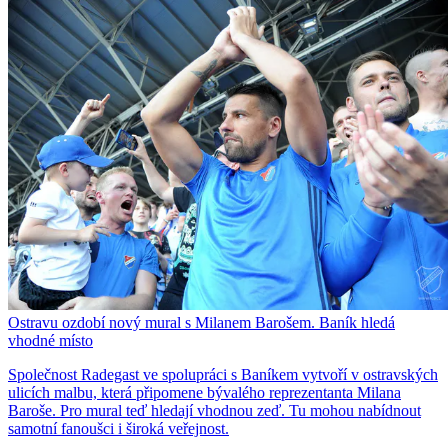
Ostravu ozdobí nový mural s Milanem Barošem. Baník hledá
vhodné místo
Společnost Radegast ve spolupráci s Baníkem vytvoří v ostravských
ulicích malbu, která připomene bývalého reprezentanta Milana
Baroše. Pro mural teď hledají vhodnou zeď. Tu mohou nabídnout
samotní fanoušci i široká veřejnost.