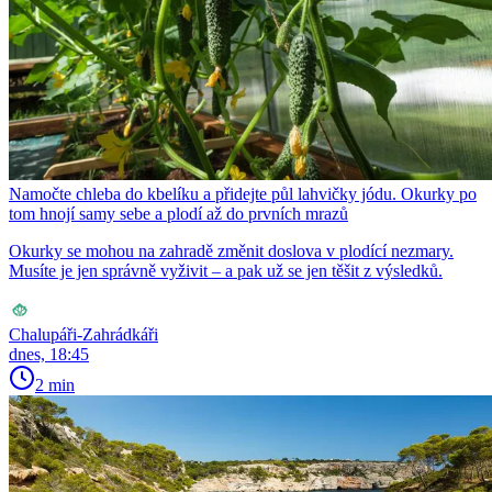
Namočte chleba do kbelíku a přidejte půl lahvičky jódu. Okurky po
tom hnojí samy sebe a plodí až do prvních mrazů
Okurky se mohou na zahradě změnit doslova v plodící nezmary.
Musíte je jen správně vyživit – a pak už se jen těšit z výsledků.
Chalupáři-Zahrádkáři
dnes, 18:45
2 min