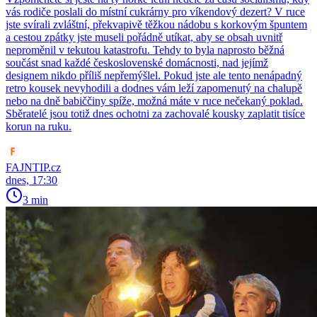
vás rodiče poslali do místní cukrárny pro víkendový dezert? V ruce
jste svírali zvláštní, překvapivě těžkou nádobu s korkovým špuntem
a cestou zpátky jste museli pořádně utíkat, aby se obsah uvnitř
neproměnil v tekutou katastrofu. Tehdy to byla naprosto běžná
součást snad každé československé domácnosti, nad jejímž
designem nikdo příliš nepřemýšlel. Pokud jste ale tento nenápadný
retro kousek nevyhodili a dodnes vám leží zapomenutý na chalupě
nebo na dně babiččiny spíže, možná máte v ruce nečekaný poklad.
Sběratelé jsou totiž dnes ochotni za zachovalé kousky zaplatit tisíce
korun na ruku.
FAJNTIP.cz
dnes, 17:30
3 min