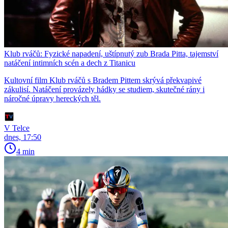
Klub rváčů: Fyzické napadení, uštípnutý zub Brada Pitta, tajemství
natáčení intimních scén a dech z Titanicu
Kultovní film Klub rváčů s Bradem Pittem skrývá překvapivé
zákulisí. Natáčení provázely hádky se studiem, skutečné rány i
náročné úpravy hereckých těl.
V Telce
dnes, 17:50
4 min