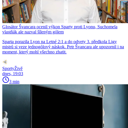
Glosátor Švancara ocenil výkon Sparty proti Lyonu, Suchomela
vlastňák ale nazval šíleným gólem
Sparta porazila Lyon na Letné 2:1 a do odvety 3. předkola Ligy
mistrů si veze jednogólový náskok. Petr Švancara ale upozornil i na
moment, který mohl všechno zhatit.
SportyŽivě
dnes, 19:03
3 min