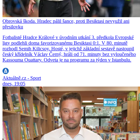
Obrovská škoda. Hradec pálil šance, proti Besiktasi nevyužil ani
přesilovku
Fotbalisté Hradce Králové v úvodním utkání 3. předkola Evropské
ligy podlehli doma favorizovanému Besiktasi 0:1. V 80. minutě
rozhodl Semih Kilicsoy. Hosté, v jejichž základní sestavě nastoupil
český křídelník Václav Černý, hráli od 71. minuty bez vyloučeného
Kassouma Ouattary. Odveta je na programu za týden v Istanbulu.
Aktuálně.cz - Sport
dnes, 19:05