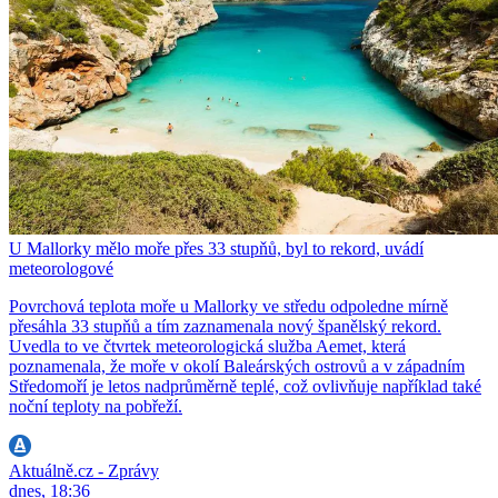
U Mallorky mělo moře přes 33 stupňů, byl to rekord, uvádí
meteorologové
Povrchová teplota moře u Mallorky ve středu odpoledne mírně
přesáhla 33 stupňů a tím zaznamenala nový španělský rekord.
Uvedla to ve čtvrtek meteorologická služba Aemet, která
poznamenala, že moře v okolí Baleárských ostrovů a v západním
Středomoří je letos nadprůměrně teplé, což ovlivňuje například také
noční teploty na pobřeží.
Aktuálně.cz - Zprávy
dnes, 18:36