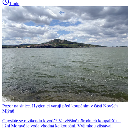
1 min
Pozor na sinice. Hygienici varují před koupáním v části Nových
Mlýnů
Chystáte se o víkendu k vodě? Ve většině přírodních koupališť na
jižní Moravě je voda vhodná ke koupání. Výjimkou zůstávají