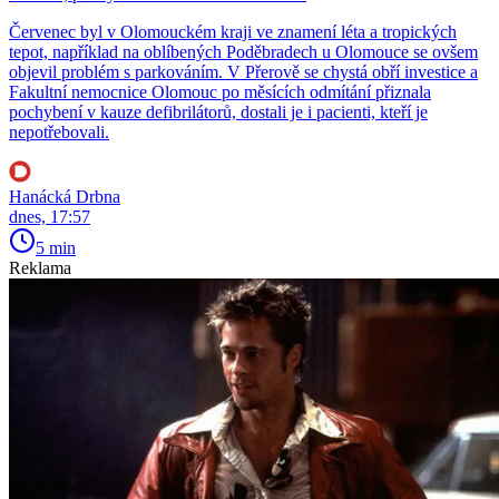
Červenec byl v Olomouckém kraji ve znamení léta a tropických
tepot, například na oblíbených Poděbradech u Olomouce se ovšem
objevil problém s parkováním. V Přerově se chystá obří investice a
Fakultní nemocnice Olomouc po měsících odmítání přiznala
pochybení v kauze defibrilátorů, dostali je i pacienti, kteří je
nepotřebovali.
Hanácká Drbna
dnes, 17:57
5 min
Reklama