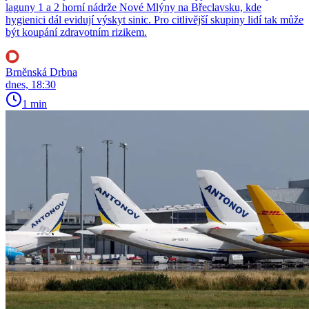
laguny 1 a 2 horní nádrže Nové Mlýny na Břeclavsku, kde
hygienici dál evidují výskyt sinic. Pro citlivější skupiny lidí tak může
být koupání zdravotním rizikem.
Brněnská Drbna
dnes, 18:30
1 min