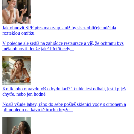
Jak obnovit SPF přes make-up, aniž by sis z obličeje udělala
rozteklou omítku
V poledne ale sedíš na zahrádce restaurace a víš, že ochranu bys
měla obnovit. Jenže jak? Přetřít celý...
Kolik toho opravdu víš o hydrataci? Tenhle test odhalí, jestli piješ
chytře, nebo jen hodně
Nosíš všude lahev, ráno do sebe pošleš sklenici vody s citronem a
při pohledu na kávu tě trochu hryže...