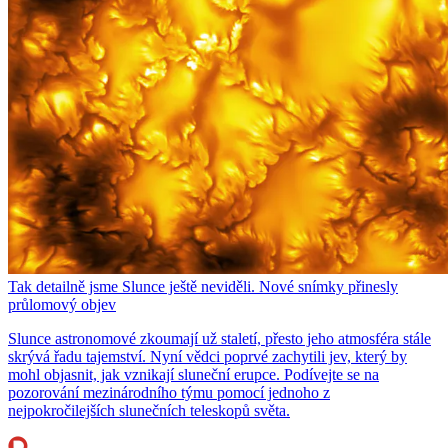
Tak detailně jsme Slunce ještě neviděli. Nové snímky přinesly
průlomový objev
Slunce astronomové zkoumají už staletí, přesto jeho atmosféra stále
skrývá řadu tajemství. Nyní vědci poprvé zachytili jev, který by
mohl objasnit, jak vznikají sluneční erupce. Podívejte se na
pozorování mezinárodního týmu pomocí jednoho z
nejpokročilejších slunečních teleskopů světa.