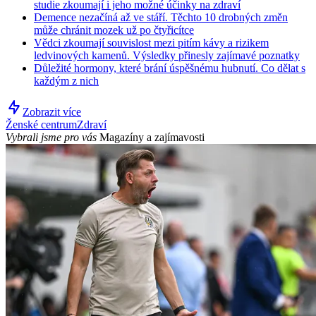
studie zkoumají i jeho možné účinky na zdraví
Demence nezačíná až ve stáří. Těchto 10 drobných změn
může chránit mozek už po čtyřicítce
Vědci zkoumají souvislost mezi pitím kávy a rizikem
ledvinových kamenů. Výsledky přinesly zajímavé poznatky
Důležité hormony, které brání úspěšnému hubnutí. Co dělat s
každým z nich
Zobrazit více
Ženské centrum
Zdraví
Vybrali jsme pro vás
Magazíny a zajímavosti