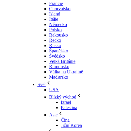
Francie
Chorvatsko
Island
Itálie
Německo
Polsko
Rakousko
Řecko
Rusko
Španělsko
Švédsko
Velká Británie
Rumunsko
Válka na Ukrajině
Maďarsko
Svět
USA
Blízký východ
Izrael
Palestina
Asie
Čína
Jižní Korea