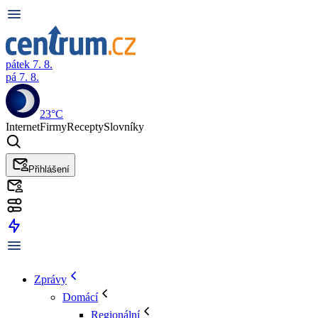
pátek 7. 8.
pá 7. 8.
23°C
Internet
Firmy
Recepty
Slovníky
Přihlášení
Zprávy
Domácí
Regionální