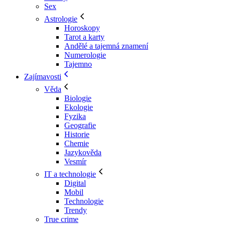
Sex
Astrologie
Horoskopy
Tarot a karty
Andělé a tajemná znamení
Numerologie
Tajemno
Zajímavosti
Věda
Biologie
Ekologie
Fyzika
Geografie
Historie
Chemie
Jazykověda
Vesmír
IT a technologie
Digital
Mobil
Technologie
Trendy
True crime