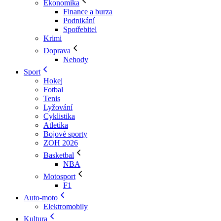
Ekonomika
Finance a burza
Podnikání
Spotřebitel
Krimi
Doprava
Nehody
Sport
Hokej
Fotbal
Tenis
Lyžování
Cyklistika
Atletika
Bojové sporty
ZOH 2026
Basketbal
NBA
Motosport
F1
Auto-moto
Elektromobily
Kultura