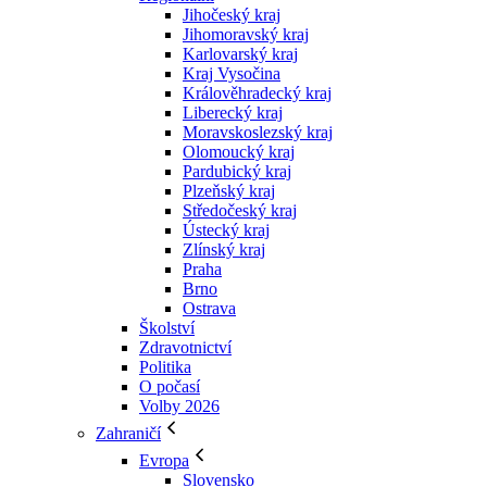
Jihočeský kraj
Jihomoravský kraj
Karlovarský kraj
Kraj Vysočina
Králověhradecký kraj
Liberecký kraj
Moravskoslezský kraj
Olomoucký kraj
Pardubický kraj
Plzeňský kraj
Středočeský kraj
Ústecký kraj
Zlínský kraj
Praha
Brno
Ostrava
Školství
Zdravotnictví
Politika
O počasí
Volby 2026
Zahraničí
Evropa
Slovensko