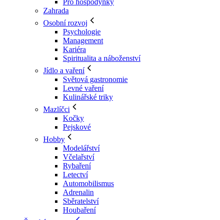
Pro hospodyňky
Zahrada
Osobní rozvoj
Psychologie
Management
Kariéra
Spiritualita a náboženství
Jídlo a vaření
Světová gastronomie
Levné vaření
Kulinářské triky
Mazlíčci
Kočky
Pejskové
Hobby
Modelářství
Včelařství
Rybaření
Letectví
Automobilismus
Adrenalin
Sběratelství
Houbaření