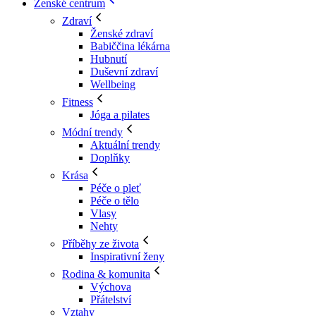
Ženské centrum
Zdraví
Ženské zdraví
Babiččina lékárna
Hubnutí
Duševní zdraví
Wellbeing
Fitness
Jóga a pilates
Módní trendy
Aktuální trendy
Doplňky
Krása
Péče o pleť
Péče o tělo
Vlasy
Nehty
Příběhy ze života
Inspirativní ženy
Rodina & komunita
Výchova
Přátelství
Vztahy