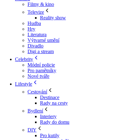
Filmy & kino
Televize
Reality show
Hudba
Hry
Literatura
Výtvarné umění
Divadlo
Digi a stream
Celebrity
Módní policie
Pro pamětníky
Nové tváře
Lifestyle
Cestování
Destinace
Rady na cesty
Bydlení
Interiery
Rady do domu
DIY
Pro kutily