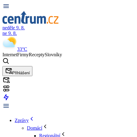
neděle 9. 8.
ne 9. 8.
33°C
Internet
Firmy
Recepty
Slovníky
Přihlášení
Zprávy
Domácí
Regionální