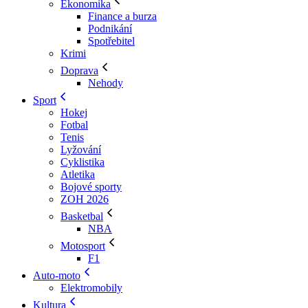
Ekonomika
Finance a burza
Podnikání
Spotřebitel
Krimi
Doprava
Nehody
Sport
Hokej
Fotbal
Tenis
Lyžování
Cyklistika
Atletika
Bojové sporty
ZOH 2026
Basketbal
NBA
Motosport
F1
Auto-moto
Elektromobily
Kultura