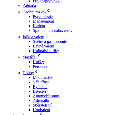
Pro hospodyňky
Zahrada
Osobní rozvoj
Psychologie
Management
Kariéra
Spiritualita a náboženství
Jídlo a vaření
Světová gastronomie
Levné vaření
Kulinářské triky
Mazlíčci
Kočky
Pejskové
Hobby
Modelářství
Včelařství
Rybaření
Letectví
Automobilismus
Adrenalin
Sběratelství
Houbaření