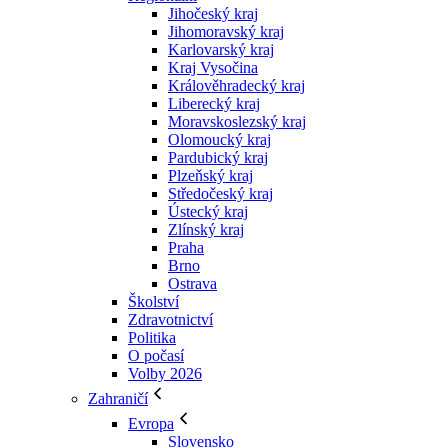
Jihočeský kraj
Jihomoravský kraj
Karlovarský kraj
Kraj Vysočina
Králověhradecký kraj
Liberecký kraj
Moravskoslezský kraj
Olomoucký kraj
Pardubický kraj
Plzeňský kraj
Středočeský kraj
Ústecký kraj
Zlínský kraj
Praha
Brno
Ostrava
Školství
Zdravotnictví
Politika
O počasí
Volby 2026
Zahraničí
Evropa
Slovensko