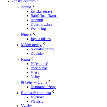
Ženské centrum
Zdraví
Ženské zdraví
Babiččina lékárna
Hubnutí
Duševní zdraví
Wellbeing
Fitness
Jóga a pilates
Módní trendy
Aktuální trendy
Doplňky
Krása
Péče o pleť
Péče o tělo
Vlasy
Nehty
Příběhy ze života
Inspirativní ženy
Rodina & komunita
Výchova
Přátelství
Vztahy