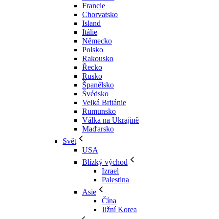
Francie
Chorvatsko
Island
Itálie
Německo
Polsko
Rakousko
Řecko
Rusko
Španělsko
Švédsko
Velká Británie
Rumunsko
Válka na Ukrajině
Maďarsko
Svět
USA
Blízký východ
Izrael
Palestina
Asie
Čína
Jižní Korea