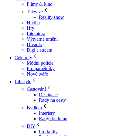
Filmy & kino
Televize
Reality show
Hudba
Hry
Literatura
Výtvarné umění
Divadlo
Digi a stream
Celebrity
Módní policie
Pro pamětníky
Nové tváře
Lifestyle
Cestování
Destinace
Rady na cesty
Bydlení
Interiery
Rady do domu
DIY
Pro kutily