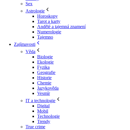
Sex
Astrologie
Horoskopy
Tarot a karty
Andělé a tajemná znamení
Numerologie
Tajemno
Zajímavosti
Věda
Biologie
Ekologie
Fyzika
Geografie
Historie
Chemie
Jazykověda
Vesmír
IT a technologie
Digital
Mobil
Technologie
Trendy
True crime