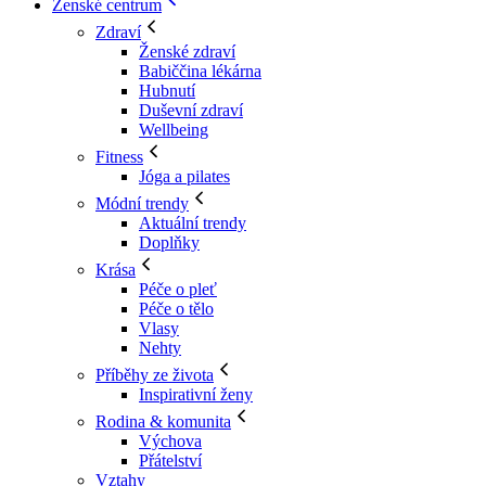
Ženské centrum
Zdraví
Ženské zdraví
Babiččina lékárna
Hubnutí
Duševní zdraví
Wellbeing
Fitness
Jóga a pilates
Módní trendy
Aktuální trendy
Doplňky
Krása
Péče o pleť
Péče o tělo
Vlasy
Nehty
Příběhy ze života
Inspirativní ženy
Rodina & komunita
Výchova
Přátelství
Vztahy