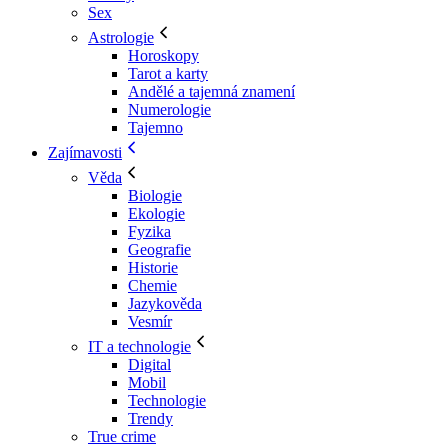
Sex
Astrologie
Horoskopy
Tarot a karty
Andělé a tajemná znamení
Numerologie
Tajemno
Zajímavosti
Věda
Biologie
Ekologie
Fyzika
Geografie
Historie
Chemie
Jazykověda
Vesmír
IT a technologie
Digital
Mobil
Technologie
Trendy
True crime