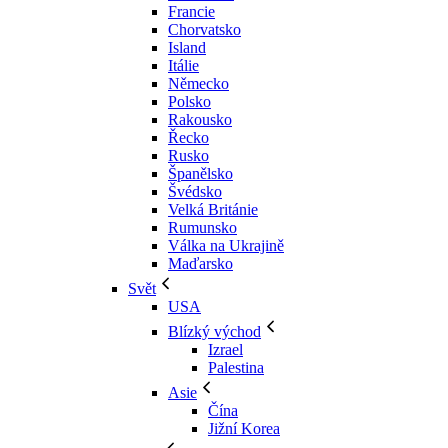
Francie
Chorvatsko
Island
Itálie
Německo
Polsko
Rakousko
Řecko
Rusko
Španělsko
Švédsko
Velká Británie
Rumunsko
Válka na Ukrajině
Maďarsko
Svět
USA
Blízký východ
Izrael
Palestina
Asie
Čína
Jižní Korea