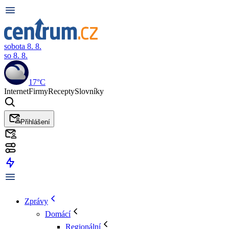
sobota 8. 8.
so 8. 8.
17°C
Internet
Firmy
Recepty
Slovníky
Přihlášení
Zprávy
Domácí
Regionální