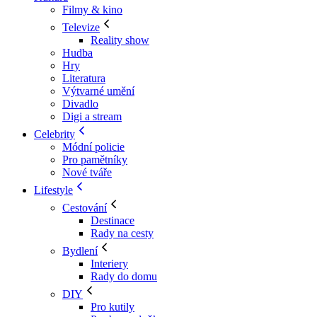
Filmy & kino
Televize
Reality show
Hudba
Hry
Literatura
Výtvarné umění
Divadlo
Digi a stream
Celebrity
Módní policie
Pro pamětníky
Nové tváře
Lifestyle
Cestování
Destinace
Rady na cesty
Bydlení
Interiery
Rady do domu
DIY
Pro kutily