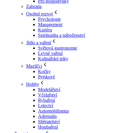
Pro hospodyňky
Zahrada
Osobní rozvoj
Psychologie
Management
Kariéra
Spiritualita a náboženství
Jídlo a vaření
Světová gastronomie
Levné vaření
Kulinářské triky
Mazlíčci
Kočky
Pejskové
Hobby
Modelářství
Včelařství
Rybaření
Letectví
Automobilismus
Adrenalin
Sběratelství
Houbaření