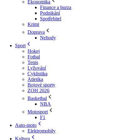
Ekonomika
Finance a burza
Podnikání
Spotřebitel
Krimi
Doprava
Nehody
Sport
Hokej
Fotbal
Tenis
Lyžování
Cyklistika
Atletika
Bojové sporty
ZOH 2026
Basketbal
NBA
Motosport
F1
Auto-moto
Elektromobily
Kultura