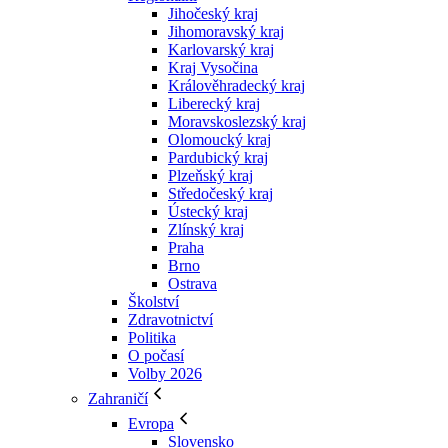
Jihočeský kraj
Jihomoravský kraj
Karlovarský kraj
Kraj Vysočina
Králověhradecký kraj
Liberecký kraj
Moravskoslezský kraj
Olomoucký kraj
Pardubický kraj
Plzeňský kraj
Středočeský kraj
Ústecký kraj
Zlínský kraj
Praha
Brno
Ostrava
Školství
Zdravotnictví
Politika
O počasí
Volby 2026
Zahraničí
Evropa
Slovensko