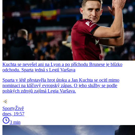
Kuchta se nevešel ani na Lyon a po příchodu Brunese je blízko
odchodu. Sparta jedná s Legií Varšava
Sparta v létě přestavěla hrot útoku a Jan Kuchta se ocitl mimo
nominaci na klíčový evropský zápas. O jeho služby se podle
polských zdrojů zajímá Legia Varšava.
SportyŽivě
dnes, 19:57
3 min