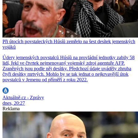
Při útocích povstaleckých Húsíů zemřelo na šest desítek jemenských
vojáků
Údery jemenských povstalců Húsíů na provládní jednotky zabily 58
lidí, řekl ve čtvrtek nejmenovaný vojenský zdroj agentuře AFP.
Zraněných jsou podle něj desítky. Předchozí údaje uváděly zhruba
čtyři desítky mrtvých. Mohlo by se tak jednat o nejkrvavější útok
povstalců v Jemenu od příměří z roku 2022.
Aktuálně.cz - Zprávy
dnes, 20:27
Reklama