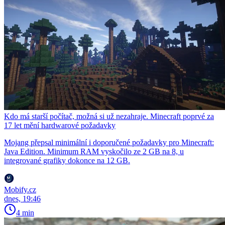
Kdo má starší počítač, možná si už nezahraje. Minecraft poprvé za
17 let mění hardwarové požadavky
Mojang přepsal minimální i doporučené požadavky pro Minecraft:
Java Edition. Minimum RAM vyskočilo ze 2 GB na 8, u
integrované grafiky dokonce na 12 GB.
Mobify.cz
dnes, 19:46
4 min