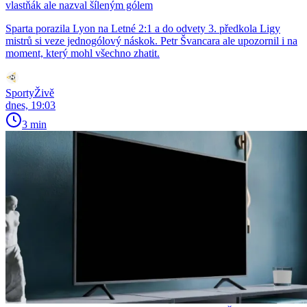
vlastňák ale nazval šíleným gólem
Sparta porazila Lyon na Letné 2:1 a do odvety 3. předkola Ligy
mistrů si veze jednogólový náskok. Petr Švancara ale upozornil i na
moment, který mohl všechno zhatit.
SportyŽivě
dnes, 19:03
3 min