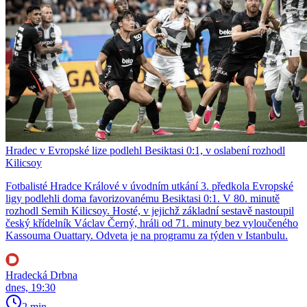
Hradec v Evropské lize podlehl Besiktasi 0:1, v oslabení rozhodl
Kilicsoy
Fotbalisté Hradce Králové v úvodním utkání 3. předkola Evropské
ligy podlehli doma favorizovanému Besiktasi 0:1. V 80. minutě
rozhodl Semih Kilicsoy. Hosté, v jejichž základní sestavě nastoupil
český křídelník Václav Černý, hráli od 71. minuty bez vyloučeného
Kassouma Ouattary. Odveta je na programu za týden v Istanbulu.
Hradecká Drbna
dnes, 19:30
2 min