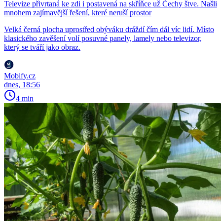
Televize přivrtaná ke zdi i postavená na skříňce už Čechy štve. Našli
mnohem zajímavější řešení, které neruší prostor
Velká černá plocha uprostřed obýváku dráždí čím dál víc lidí. Místo
klasického zavěšení volí posuvné panely, lamely nebo televizor,
který se tváří jako obraz.
Mobify.cz
dnes, 18:56
4 min