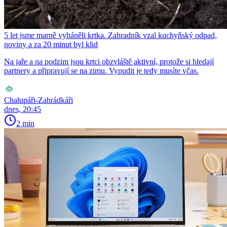
5 let jsme marně vyháněli krtka. Zahradník vzal kuchyňský odpad,
noviny a za 20 minut byl klid
Na jaře a na podzim jsou krtci obzvláště aktivní, protože si hledají
partnery a připravují se na zimu. Vypudit je tedy musíte včas.
Chalupáři-Zahrádkáři
dnes, 20:45
2 min