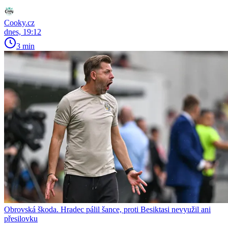
Cooky.cz
dnes, 19:12
3 min
Obrovská škoda. Hradec pálil šance, proti Besiktasi nevyužil ani
přesilovku