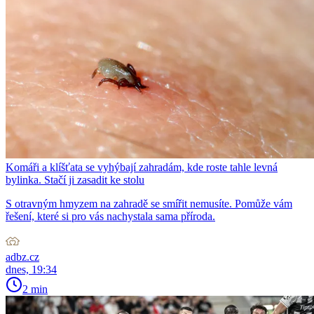
Komáři a klíšťata se vyhýbají zahradám, kde roste tahle levná
bylinka. Stačí ji zasadit ke stolu
S otravným hmyzem na zahradě se smířit nemusíte. Pomůže vám
řešení, které si pro vás nachystala sama příroda.
adbz.cz
dnes, 19:34
2 min