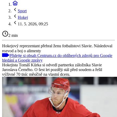
Sport
Hokej
11. 5. 2026, 09:25
2 min
Hokejový reprezentant přebral ženu fotbalistovi Slavie. Následoval
rozvod a boj o alimenty
Přidejte si obsah Centrum.cz do oblíbených zdrojů pro Google
hledání a Google zprávy
Hokejista Tomáš Kůrka si odvedl partnerku záložníka Slavie
Jaroslava Černého. O šest let později stál před soudem a řešil
výživné 70 tisíc měsíčně na vlastní dceru.