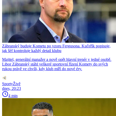
Zábranský buduje Kometu po vzoru Fergusona. Kučeřík popisuje,
jak šéf kontroluje každý detail klubu
Majitel, generální manažer a nově opět hlavní trenér v jedné osobě.
Libor Zábranský stáhl veškeré sportovní řízení Komety do svých
rukou právě ve chvíli, kdy klub míří do nové éry.
SportyŽivě
dnes, 20:23
4 min