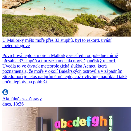
U Mallorky mělo moře přes 33 stupňů, byl to rekord, uvádí
meteorologové
Povrchová teplota moře u Mallorky ve středu odpoledne mírně
přesáhla 33 stupňů a tím zaznamenala nový španělský rekord.
Uvedla to ve čtvrtek meteorologická služba Aemet, která
poznamenala, že moře v okolí Baleárských ostrovů a v západním
Středomoří je letos nadprůměrně teplé, což ovlivňuje například také
noční teploty na pobřeží.
Aktuálně.cz - Zprávy
dnes, 18:36