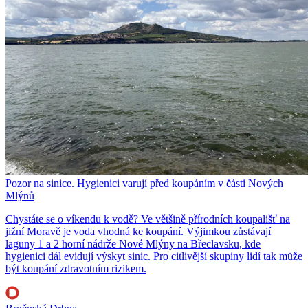
Pozor na sinice. Hygienici varují před koupáním v části Nových
Mlýnů
Chystáte se o víkendu k vodě? Ve většině přírodních koupališť na
jižní Moravě je voda vhodná ke koupání. Výjimkou zůstávají
laguny 1 a 2 horní nádrže Nové Mlýny na Břeclavsku, kde
hygienici dál evidují výskyt sinic. Pro citlivější skupiny lidí tak může
být koupání zdravotním rizikem.