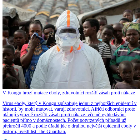
V Kongu hrozí mutace eboly, zdravotníci rozšíří zásah proti nákaze
Virus eboly, který v Kongu způsobuje jednu z nejhorších epidemií v
historii, by mohl mutovat, varují zdravotníci. Afričtí odborníci proto
plánují výrazně rozšířit zásah proti nákaze, včetně vyhledávání
pacientů přímo v domácnostech. Počet potvrzených případů už
překročil 4000 a podle úřadů jde o druhou největší epidemii eboly v
historii, uvedl list The Guardian.