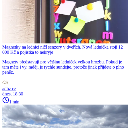
Magnetky na lednici ničí senzory v dveřích. Nová lednička stojí 12
000 Kč a pojistka to nekryje
Magnety představují pro většinu ledniček velkou hrozbu. Pokud je
tam máte i vy, raději je rychle sundejte, protože jinak přijdete o plno
peněz.
adbz.cz
dnes, 18:30
1 min