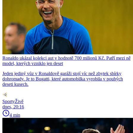
Ronaldo ukázal kolekci aut v hodnotě 700 milionů Kč. Patří mezi ně
model, kterých vzniklo jen deset
Jeden jediný vůz v Ronaldově garáži stojí víc než zbytek sbírky
dohromady. Je to Bugatti, které automobilka vyrobila v pouhých
deseti kusech.
SportyŽivě
dnes, 20:16
4 min