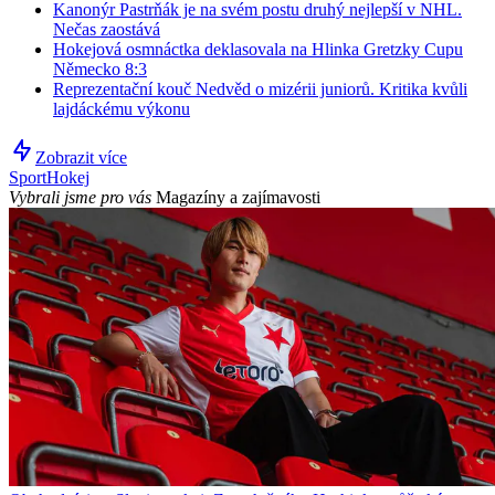
Kanonýr Pastrňák je na svém postu druhý nejlepší v NHL.
Nečas zaostává
Hokejová osmnáctka deklasovala na Hlinka Gretzky Cupu
Německo 8:3
Reprezentační kouč Nedvěd o mizérii juniorů. Kritika kvůli
lajdáckému výkonu
Zobrazit více
Sport
Hokej
Vybrali jsme pro vás
Magazíny a zajímavosti