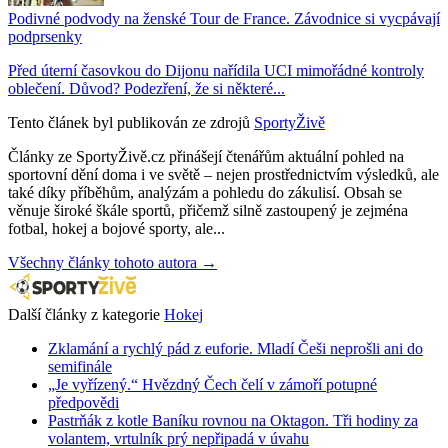
Podivné podvody na ženské Tour de France. Závodnice si vycpávají
podprsenky
Před úterní časovkou do Dijonu nařídila UCI mimořádné kontroly
oblečení. Důvod? Podezření, že si některé...
Tento článek byl publikován ze zdrojů
SportyŽivě
Články ze SportyŽivě.cz přinášejí čtenářům aktuální pohled na
sportovní dění doma i ve světě – nejen prostřednictvím výsledků, ale
také díky příběhům, analýzám a pohledu do zákulisí. Obsah se
věnuje široké škále sportů, přičemž silně zastoupený je zejména
fotbal, hokej a bojové sporty, ale...
Všechny články tohoto autora →
Další články z kategorie
Hokej
Zklamání a rychlý pád z euforie. Mladí Češi neprošli ani do
semifinále
„Je vyřízený.“ Hvězdný Čech čelí v zámoří potupné
předpovědi
Pastrňák z kotle Baníku rovnou na Oktagon. Tři hodiny za
volantem, vrtulník prý nepřipadá v úvahu