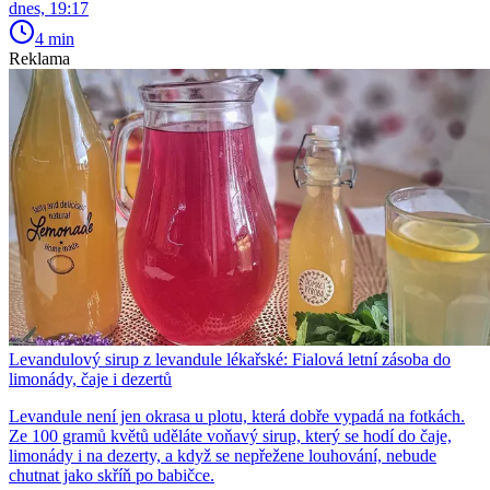
dnes, 19:17
4 min
Reklama
Levandulový sirup z levandule lékařské: Fialová letní zásoba do
limonády, čaje i dezertů
Levandule není jen okrasa u plotu, která dobře vypadá na fotkách.
Ze 100 gramů květů uděláte voňavý sirup, který se hodí do čaje,
limonády i na dezerty, a když se nepřežene louhování, nebude
chutnat jako skříň po babičce.