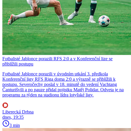
Fotbalisté Jablonce porazili RFS 2:0 a v Konferenční lize se
přiblížili postupu
Fotbalisté Jablonce porazili v úvodním utkání 3. předkola
Konferenční ligy RFS Riga doma 2:0 a výrazně se přiblížili k
postupu. Severočechy poslal v 18. minutě do vedení Vachtang
Čanturišvili a po pauze přidal pojistku Matěj Polidar. Odveta je na
programu za týden na stadionu lídra lotyšské ligy.
Liberecká Drbna
dnes, 19:35
3 min