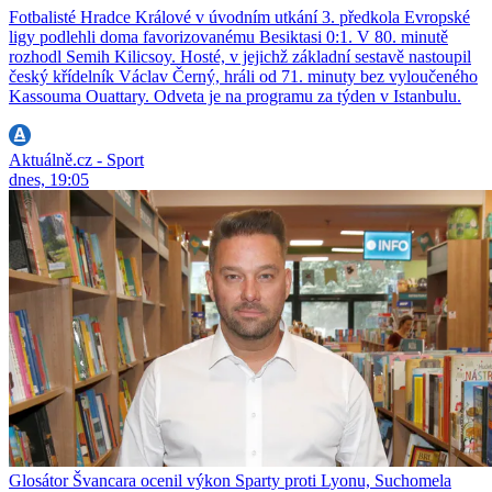
Fotbalisté Hradce Králové v úvodním utkání 3. předkola Evropské
ligy podlehli doma favorizovanému Besiktasi 0:1. V 80. minutě
rozhodl Semih Kilicsoy. Hosté, v jejichž základní sestavě nastoupil
český křídelník Václav Černý, hráli od 71. minuty bez vyloučeného
Kassouma Ouattary. Odveta je na programu za týden v Istanbulu.
Aktuálně.cz - Sport
dnes, 19:05
Glosátor Švancara ocenil výkon Sparty proti Lyonu, Suchomela