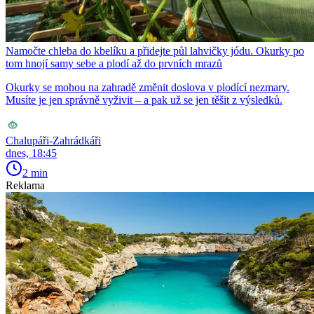
Namočte chleba do kbelíku a přidejte půl lahvičky jódu. Okurky po
tom hnojí samy sebe a plodí až do prvních mrazů
Okurky se mohou na zahradě změnit doslova v plodící nezmary.
Musíte je jen správně vyživit – a pak už se jen těšit z výsledků.
Chalupáři-Zahrádkáři
dnes, 18:45
2 min
Reklama