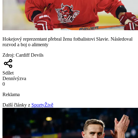
Hokejový reprezentant přebral ženu fotbalistovi Slavie. Následoval
rozvod a boj o alimenty
Zdroj
:
Cardiff Devils
Sdílet
Denní
výzva
0
Reklama
Další články z
SportyŽivě