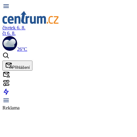
čtvrtek 6. 8.
čt 6. 8.
26°C
Přihlášení
Reklama