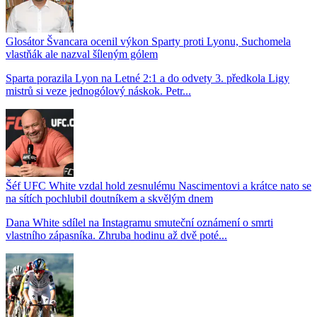
Glosátor Švancara ocenil výkon Sparty proti Lyonu, Suchomela
vlastňák ale nazval šíleným gólem
Sparta porazila Lyon na Letné 2:1 a do odvety 3. předkola Ligy
mistrů si veze jednogólový náskok. Petr...
Šéf UFC White vzdal hold zesnulému Nascimentovi a krátce nato se
na sítích pochlubil doutníkem a skvělým dnem
Dana White sdílel na Instagramu smuteční oznámení o smrti
vlastního zápasníka. Zhruba hodinu až dvě poté...