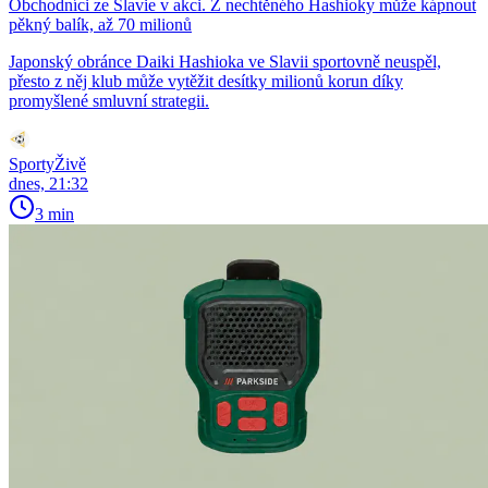
Obchodníci ze Slavie v akci. Z nechtěného Hashioky může kápnout
pěkný balík, až 70 milionů
Japonský obránce Daiki Hashioka ve Slavii sportovně neuspěl,
přesto z něj klub může vytěžit desítky milionů korun díky
promyšlené smluvní strategii.
SportyŽivě
dnes, 21:32
3 min