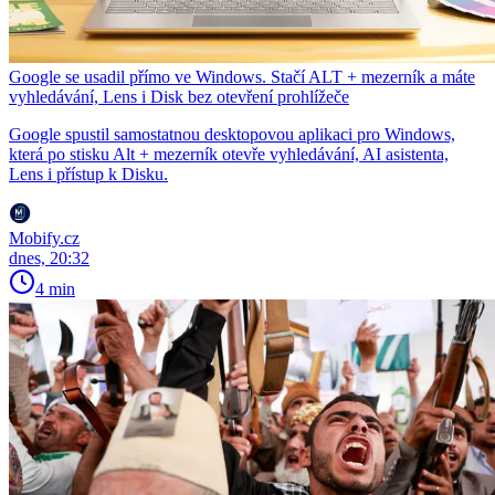
Google se usadil přímo ve Windows. Stačí ALT + mezerník a máte
vyhledávání, Lens i Disk bez otevření prohlížeče
Google spustil samostatnou desktopovou aplikaci pro Windows,
která po stisku Alt + mezerník otevře vyhledávání, AI asistenta,
Lens i přístup k Disku.
Mobify.cz
dnes, 20:32
4 min