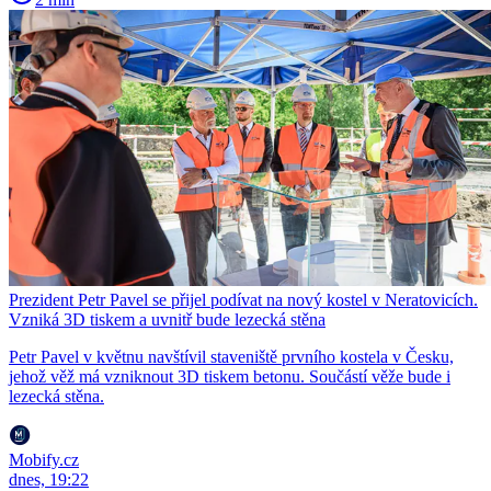
Prezident Petr Pavel se přijel podívat na nový kostel v Neratovicích.
Vzniká 3D tiskem a uvnitř bude lezecká stěna
Petr Pavel v květnu navštívil staveniště prvního kostela v Česku,
jehož věž má vzniknout 3D tiskem betonu. Součástí věže bude i
lezecká stěna.
Mobify.cz
dnes, 19:22