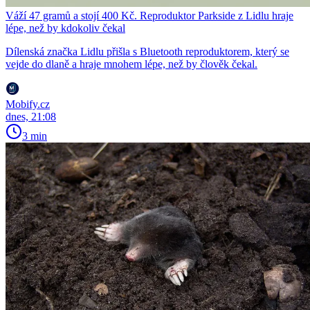
Váží 47 gramů a stojí 400 Kč. Reproduktor Parkside z Lidlu hraje
lépe, než by kdokoliv čekal
Dílenská značka Lidlu přišla s Bluetooth reproduktorem, který se
vejde do dlaně a hraje mnohem lépe, než by člověk čekal.
Mobify.cz
dnes, 21:08
3 min