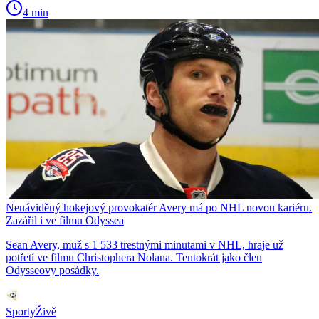
4 min
Nenáviděný hokejový provokatér Avery má po NHL novou kariéru.
Zazářil i ve filmu Odyssea
Sean Avery, muž s 1 533 trestnými minutami v NHL, hraje už
potřetí ve filmu Christophera Nolana. Tentokrát jako člen
Odysseovy posádky.
SportyŽivě