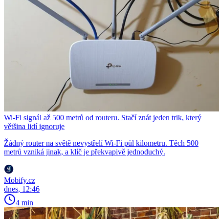
Wi-Fi signál až 500 metrů od routeru. Stačí znát jeden trik, který
většina lidí ignoruje
Žádný router na světě nevystřelí Wi-Fi půl kilometru. Těch 500
metrů vzniká jinak, a klíč je překvapivě jednoduchý.
Mobify.cz
dnes, 12:46
4 min