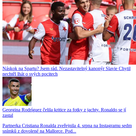
Náskok na Spartu? Jsem rád. Nezastavitelný kanonýr Slavie Chytil
nechtěl lhát o svých pocitech
Georgina Rodríguez čelila kritice za fotky z jachty. Ronaldo se jí
zastal
Partnerka Cristiana Ronalda zveřejnila 4. srpna na Instagramu sedm
snímků z dovolené na Mallorce. Pod...