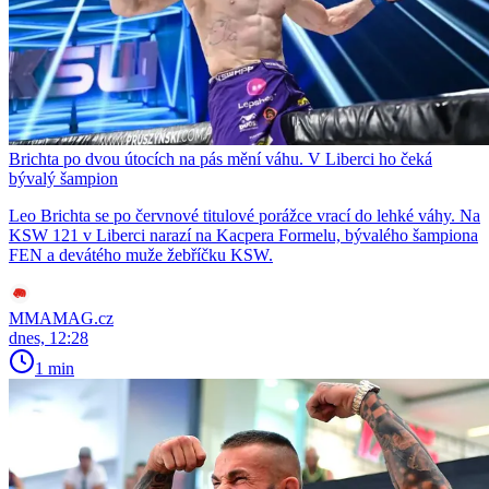
Brichta po dvou útocích na pás mění váhu. V Liberci ho čeká
bývalý šampion
Leo Brichta se po červnové titulové porážce vrací do lehké váhy. Na
KSW 121 v Liberci narazí na Kacpera Formelu, bývalého šampiona
FEN a devátého muže žebříčku KSW.
MMAMAG.cz
dnes, 12:28
1 min