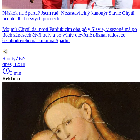
Náskok na Spartu? Jsem rád. Nezastavitelný kanonýr Slavie Chytil
nechtěl lhát o svých pocitech
Mojmír Chytil dal proti Pardubicím oba góly Slavie, v sezoně má po
třech zápasech čtyři trefy a po výhře otevřeně přiznal radost ze
šestibodového náskoku na Spartu.
SportyŽivě
dnes, 12:18
3 min
Reklama