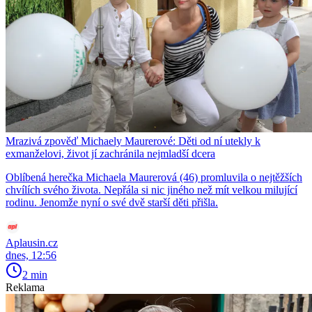
Mrazivá zpověď Michaely Maurerové: Děti od ní utekly k
exmanželovi, život jí zachránila nejmladší dcera
Oblíbená herečka Michaela Maurerová (46) promluvila o nejtěžších
chvílích svého života. Nepřála si nic jiného než mít velkou milující
rodinu. Jenomže nyní o své dvě starší děti přišla.
Aplausin.cz
dnes, 12:56
2 min
Reklama