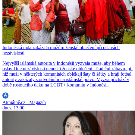
Indonéská rada zakázala mužům ženské oblečení při oslavách
nezávislosti
Nejvyšší islámská autorita v Indonésii vyzvala muže, aby během
oslav Dne nezávislosti nenosili ženské oblečení. Tradiční zábavu, při
níž muži v některých komunitách oblékají šaty či šátky a hrají fotbal,
autority zakázaly s odvoláním na islámské právo. Výzva přichází v
době rostoucího tlaku na LGBT+ komunitu v Indonésii.
Aktuálně.cz - Magazín
dnes, 13:00