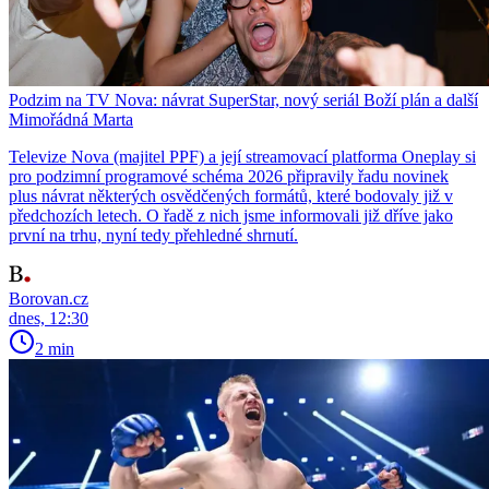
Podzim na TV Nova: návrat SuperStar, nový seriál Boží plán a další
Mimořádná Marta
Televize Nova (majitel PPF) a její streamovací platforma Oneplay si
pro podzimní programové schéma 2026 připravily řadu novinek
plus návrat některých osvědčených formátů, které bodovaly již v
předchozích letech. O řadě z nich jsme informovali již dříve jako
první na trhu, nyní tedy přehledné shrnutí.
Borovan.cz
dnes, 12:30
2 min