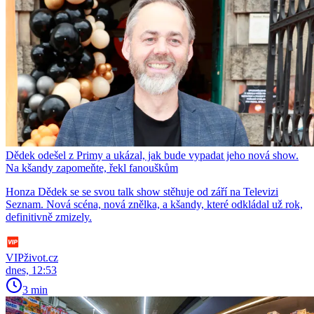
Dědek odešel z Primy a ukázal, jak bude vypadat jeho nová show.
Na kšandy zapomeňte, řekl fanouškům
Honza Dědek se se svou talk show stěhuje od září na Televizi
Seznam. Nová scéna, nová znělka, a kšandy, které odkládal už rok,
definitivně zmizely.
VIPživot.cz
dnes, 12:53
3 min