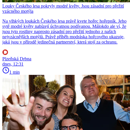
Louky Českého lesa pokryly modré květy. Jsou zásadní pro přežití
vzácného motýla
Na vlhkých loukách Českého lesa právě kvete hořec hořepník. Jeho
sytě modré květy nabízejí úchvatnou podívanou. Málokdo ale ví, že
jsou tyto rostliny naprosto zásadní pro přežití jednoho z našich
nejvzácnějších motýlů. Právě příběh modráska hořcového ukazuje,
jaká jsou v přírodě jedinečná partnerství, která stojí za ochranu.
Plzeňská Drbna
dnes, 12:31
1 min