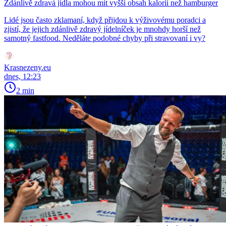
Zdánlivě zdravá jídla mohou mít vyšší obsah kalorií než hamburger
Lidé jsou často zklamaní, když přijdou k výživovému poradci a
zjistí, že jejich zdánlivě zdravý jídelníček je mnohdy horší než
samotný fastfood. Neděláte podobné chyby při stravovaní i vy?
Krasnezeny.eu
dnes, 12:23
2 min