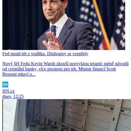
Fed pustil trh z vodítka. Dluhopisy se vzepřely
Nový šéf Fedu Kevin Warsh zkouší nezvyklou terapii: méně návodů
od centrální banky, více prostoru pro trh. Ministr financí Scott
Bessent mluví o...
HN.cz
dnes, 12:25