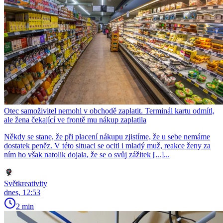
Otec samoživitel nemohl v obchodě zaplatit. Terminál kartu odmítl,
ale žena čekající ve frontě mu nákup zaplatila
Někdy se stane, že při placení nákupu zjistíme, že u sebe nemáme
dostatek peněz. V této situaci se ocitl i mladý muž, reakce ženy za
ním ho však natolik dojala, že se o svůj zážitek [...]...
Světkreativity
dnes, 12:53
2 min