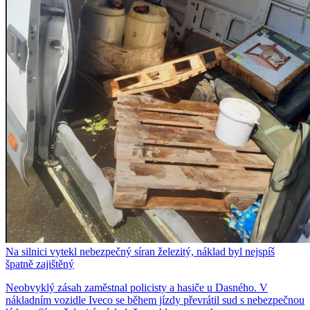
Na silnici vytekl nebezpečný síran železitý, náklad byl nejspíš
špatně zajištěný
Neobvyklý zásah zaměstnal policisty a hasiče u Dasného. V
nákladním vozidle Iveco se během jízdy převrátil sud s nebezpečnou