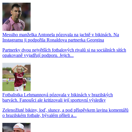
Messiho manželka Antonela pózovala na jachtě v bikinách. Na
Instagramu ji podpořila Ronaldova partnerka Georgina
Partnerky dvou největších fotbalových rivalů si na sociálních sítích
opakovaně vyjadřují podporu. Jejich...
Fotbalistka Lehmannová pózovala v bikinách v brazilských
barvách. Fanoušci ale kritizovali její sportovní výsledky
Zelenožluté bikiny, loď, slunce, a pod příspěvkem lavina komentářů
o brazilském fotbale, bývalém příteli a...