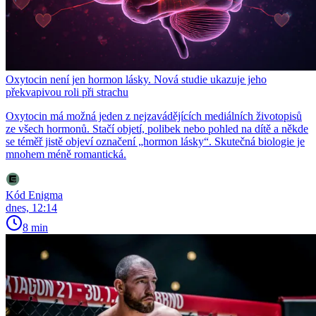
Oxytocin není jen hormon lásky. Nová studie ukazuje jeho
překvapivou roli při strachu
Oxytocin má možná jeden z nejzavádějících mediálních životopisů
ze všech hormonů. Stačí objetí, polibek nebo pohled na dítě a někde
se téměř jistě objeví označení „hormon lásky“. Skutečná biologie je
mnohem méně romantická.
Kód Enigma
dnes, 12:14
8 min