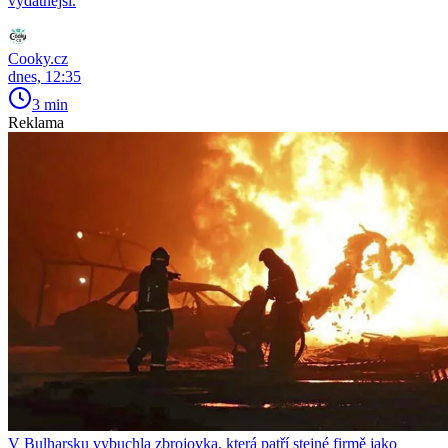
vydatnější.
Cooky.cz
dnes, 12:35
3 min
Reklama
V Bulharsku vybuchla zbrojovka, která patří stejné firmě jako