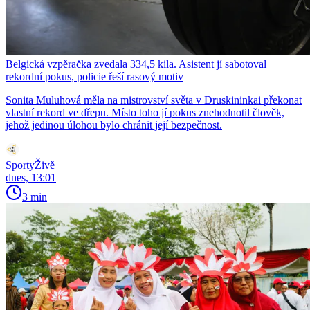
Belgická vzpěračka zvedala 334,5 kila. Asistent jí sabotoval
rekordní pokus, policie řeší rasový motiv
Sonita Muluhová měla na mistrovství světa v Druskininkai překonat
vlastní rekord ve dřepu. Místo toho jí pokus znehodnotil člověk,
jehož jedinou úlohou bylo chránit její bezpečnost.
SportyŽivě
dnes, 13:01
3 min