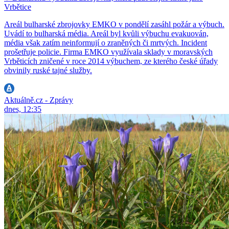
Vrbětice
Areál bulharské zbrojovky EMKO v pondělí zasáhl požár a výbuch.
Uvádí to bulharská média. Areál byl kvůli výbuchu evakuován,
média však zatím neinformují o zraněných či mrtvých. Incident
prošetřuje policie. Firma EMKO využívala sklady v moravských
Vrběticích zničené v roce 2014 výbuchem, ze kterého české úřady
obvinily ruské tajné služby.
Aktuálně.cz - Zprávy
dnes, 12:35