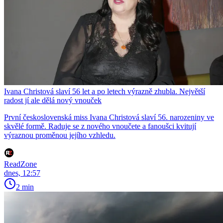
Ivana Christová slaví 56 let a po letech výrazně zhubla. Největší
radost jí ale dělá nový vnouček
První československá miss Ivana Christová slaví 56. narozeniny ve
skvělé formě. Raduje se z nového vnoučete a fanoušci kvitují
výraznou proměnou jejího vzhledu.
ReadZone
dnes, 12:57
2 min