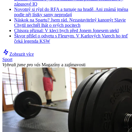
zápasové IQ
Novotný si rýpl do RFA a turnaje na hradě. Ani známá jména
podle něj lístky samy neprodají
Náskok na Spartu? Jsem rád. Nezastavitelný kanonýr Slavie
Chytil nechtěl lhát o svých pocitech
Chisora přiznal: V kleci bych před Jonem Jonesem utekl
Škvor přišel o odvetu s Fleurym. V Karlových Varech ho teď
čeká legenda KSW
Zobrazit více
Sport
Vybrali jsme pro vás
Magazíny a zajímavosti