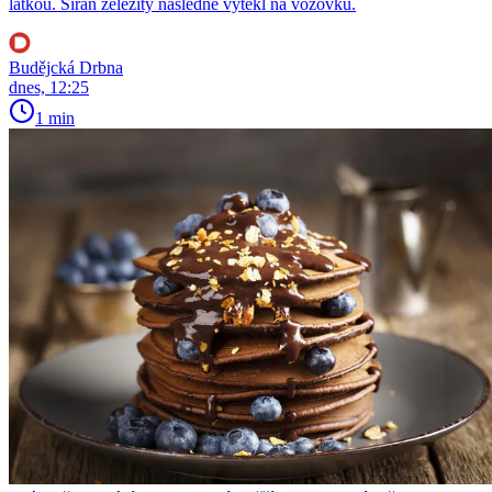
látkou. Síran železitý následně vytekl na vozovku.
Budějcká Drbna
dnes, 12:25
1 min