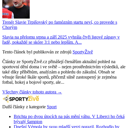
Trenér Slavie Trpišovský po famózním startu neví, co provede s
Chorým
Slavia na přelomu srpna a září 2025 vyhrála čtyři ligové zápasy v
řadě, pokaždé se skóre 3:1 nebo lepším. A...
Tento článek byl publikován ze zdrojů
SportyŽivě
Články ze SportyŽivě.cz přinášejí čtenářům aktuální pohled na
sportovní dění doma i ve světě – nejen prostřednictvím výsledků, ale
také díky příběhům, analýzám a pohledu do zákulisí. Obsah se
věnuje široké škále sportů, přičemž silně zastoupený je zejména
fotbal, hokej a bojové sporty, ale...
Všechny články tohoto autora →
Další články z kategorie
Sport
Brichta po dvou útocích na pás mění váhu. V Liberci ho čeká
bývalý šampion
Dnešní Vémola by svou mladší verzi porazil. Rozhodlo by