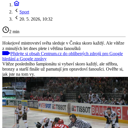
Sport
20. 5. 2026, 10:32
2 min
Hokejové mistrovství světa sleduje v Česku skoro každý. Ale vítěze
z minulých let dnes plete i většina fanoušků
Přidejte si obsah Centrum.cz do oblíbených zdrojů pro Google
hledání a Google zprávy
Vítěze posledního šampionátu si vybaví skoro každý, ale stříbra,
bronzy a starší finále už pamatují jen opravdoví fanoušci. Ověřte si,
jak jste na tom vy.