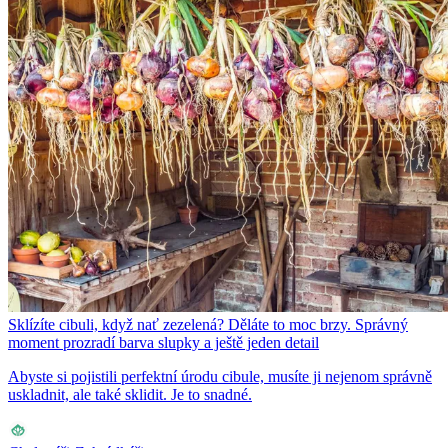
Sklízíte cibuli, když nať zezelená? Děláte to moc brzy. Správný
moment prozradí barva slupky a ještě jeden detail
Abyste si pojistili perfektní úrodu cibule, musíte ji nejenom správně
uskladnit, ale také sklidit. Je to snadné.