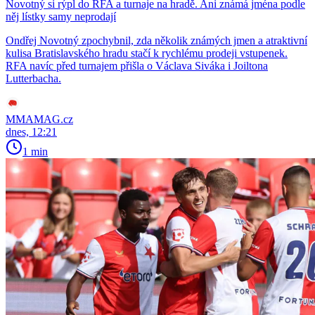
Novotný si rýpl do RFA a turnaje na hradě. Ani známá jména podle
něj lístky samy neprodají
Ondřej Novotný zpochybnil, zda několik známých jmen a atraktivní
kulisa Bratislavského hradu stačí k rychlému prodeji vstupenek.
RFA navíc před turnajem přišla o Václava Siváka i Joiltona
Lutterbacha.
MMAMAG.cz
dnes, 12:21
1 min