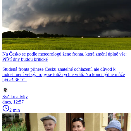
Na Česko se podle meteorologů žene fronta, která změní úplně vše:
Příští dny budou kritické
Studená fronta přinese Česku znatelné ochlazení, ale důvod k
radosti není velký, tropy se totiž rychle vrátí. Na konci týdne může
být až 36 °C.
Světkreativity
dnes, 12:57
2 min