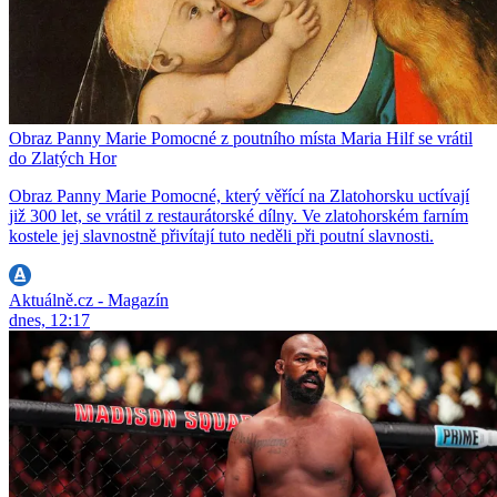
Obraz Panny Marie Pomocné z poutního místa Maria Hilf se vrátil
do Zlatých Hor
Obraz Panny Marie Pomocné, který věřící na Zlatohorsku uctívají
již 300 let, se vrátil z restaurátorské dílny. Ve zlatohorském farním
kostele jej slavnostně přivítají tuto neděli při poutní slavnosti.
Aktuálně.cz - Magazín
dnes, 12:17