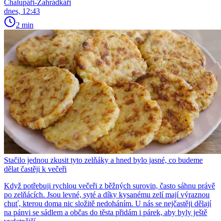
Chalupáři-Zahrádkáři
dnes, 12:43
2 min
Stačilo jednou zkusit tyto zelňáky a hned bylo jasné, co budeme
dělat častěji k večeři
Když potřebuji rychlou večeři z běžných surovin, často sáhnu právě
po zelňácích. Jsou levné, syté a díky kysanému zelí mají výraznou
chuť, kterou doma nic složitě nedoháním. U nás se nejčastěji dělají
na pánvi se sádlem a občas do těsta přidám i párek, aby byly ještě