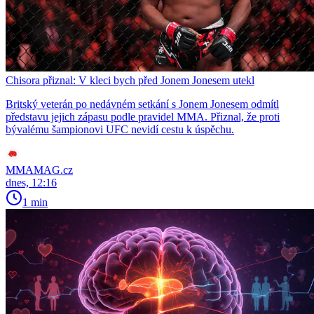
Chisora přiznal: V kleci bych před Jonem Jonesem utekl
Britský veterán po nedávném setkání s Jonem Jonesem odmítl
představu jejich zápasu podle pravidel MMA. Přiznal, že proti
bývalému šampionovi UFC nevidí cestu k úspěchu.
MMAMAG.cz
dnes, 12:16
1 min