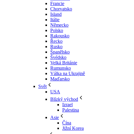
Francie
Chorvatsko
Island
Itálie
Německo
Polsko
Rakousko
Řecko
Rusko
Španělsko
Švédsko
Velká Británie
Rumunsko
Válka na Ukrajině
Maďarsko
Svět
USA
Blízký východ
Izrael
Palestina
Asie
Čína
Jižní Korea