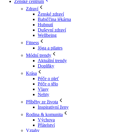
Ženské centrum
Zdraví
Ženské zdraví
Babiččina lékárna
Hubnutí
Duševní zdraví
Wellbeing
Fitness
Jóga a pilates
Módní trendy
Aktuální trendy
Doplňky
Krása
Péče o pleť
Péče o tělo
Vlasy
Nehty
Příběhy ze života
Inspirativní ženy
Rodina & komunita
Výchova
Přátelství
Vztahy