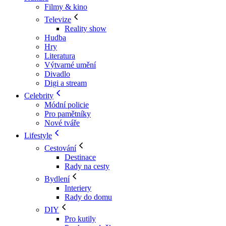
Filmy & kino
Televize
Reality show
Hudba
Hry
Literatura
Výtvarné umění
Divadlo
Digi a stream
Celebrity
Módní policie
Pro pamětníky
Nové tváře
Lifestyle
Cestování
Destinace
Rady na cesty
Bydlení
Interiery
Rady do domu
DIY
Pro kutily