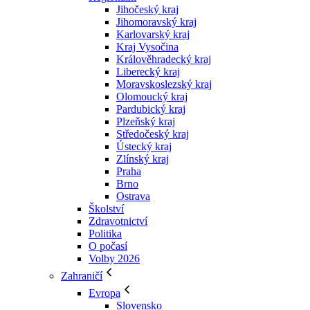
Jihočeský kraj
Jihomoravský kraj
Karlovarský kraj
Kraj Vysočina
Králověhradecký kraj
Liberecký kraj
Moravskoslezský kraj
Olomoucký kraj
Pardubický kraj
Plzeňský kraj
Středočeský kraj
Ústecký kraj
Zlínský kraj
Praha
Brno
Ostrava
Školství
Zdravotnictví
Politika
O počasí
Volby 2026
Zahraničí
Evropa
Slovensko