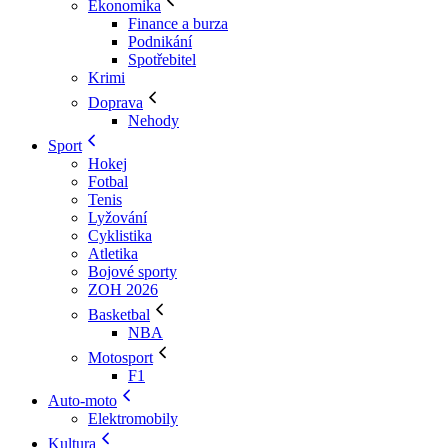
Ekonomika
Finance a burza
Podnikání
Spotřebitel
Krimi
Doprava
Nehody
Sport
Hokej
Fotbal
Tenis
Lyžování
Cyklistika
Atletika
Bojové sporty
ZOH 2026
Basketbal
NBA
Motosport
F1
Auto-moto
Elektromobily
Kultura