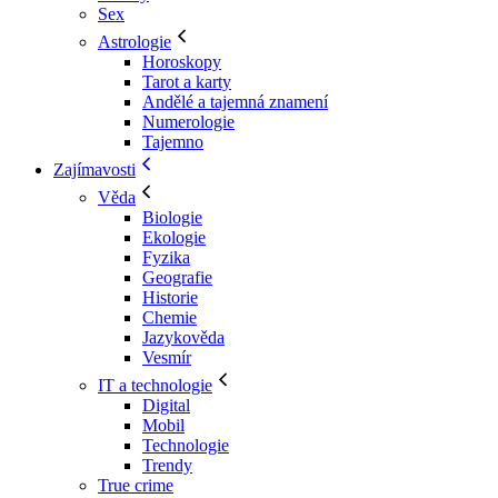
Sex
Astrologie
Horoskopy
Tarot a karty
Andělé a tajemná znamení
Numerologie
Tajemno
Zajímavosti
Věda
Biologie
Ekologie
Fyzika
Geografie
Historie
Chemie
Jazykověda
Vesmír
IT a technologie
Digital
Mobil
Technologie
Trendy
True crime