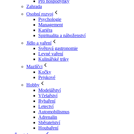
Pro hospodyňky
Zahrada
Osobní rozvoj
Psychologie
Management
Kariéra
Spiritualita a náboženství
Jídlo a vaření
Světová gastronomie
Levné vaření
Kulinářské triky
Mazlíčci
Kočky
Pejskové
Hobby
Modelářství
Včelařství
Rybaření
Letectví
Automobilismus
Adrenalin
Sběratelství
Houbaření