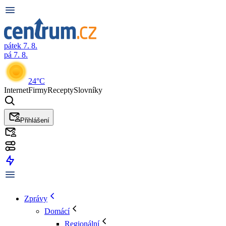
pátek 7. 8.
pá 7. 8.
24°C
Internet
Firmy
Recepty
Slovníky
Přihlášení
Zprávy
Domácí
Regionální