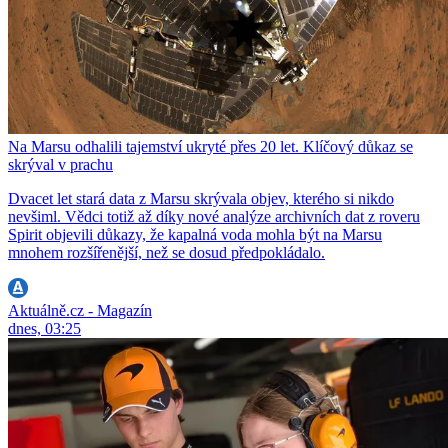
Na Marsu odhalili tajemství ukryté přes 20 let. Klíčový důkaz se
skrýval v prachu
Dvacet let stará data z Marsu skrývala objev, kterého si nikdo
nevšiml. Vědci totiž až díky nové analýze archivních dat z roveru
Spirit objevili důkazy, že kapalná voda mohla být na Marsu
mnohem rozšířenější, než se dosud předpokládalo.
Aktuálně.cz - Magazín
dnes, 03:25