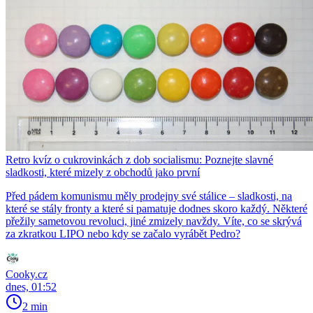
Retro kvíz o cukrovinkách z dob socialismu: Poznejte slavné
sladkosti, které mizely z obchodů jako první
Před pádem komunismu měly prodejny své stálice – sladkosti, na
které se stály fronty a které si pamatuje dodnes skoro každý. Některé
přežily sametovou revoluci, jiné zmizely navždy. Víte, co se skrývá
za zkratkou LIPO nebo kdy se začalo vyrábět Pedro?
Cooky.cz
dnes, 01:52
2 min