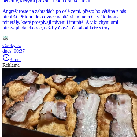
benefity, kterými překoná i řadu drahých léků
Angrešt roste na zahradách po celé zemi, přesto ho většina z nás
přehlíží. Přitom jde o ovoce nabité vitaminem C, vlákninou a
minerály, které prospívají trávení i imunitě. A v kuchyni umí
překvapit daleko víc, než by člověk čekal od keře s trny.
Cooky.cz
dnes, 00:37
3 min
Reklama