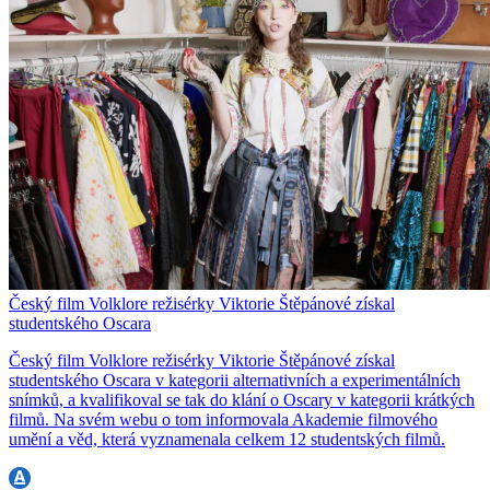
Český film Volklore režisérky Viktorie Štěpánové získal
studentského Oscara
Český film Volklore režisérky Viktorie Štěpánové získal
studentského Oscara v kategorii alternativních a experimentálních
snímků, a kvalifikoval se tak do klání o Oscary v kategorii krátkých
filmů. Na svém webu o tom informovala Akademie filmového
umění a věd, která vyznamenala celkem 12 studentských filmů.