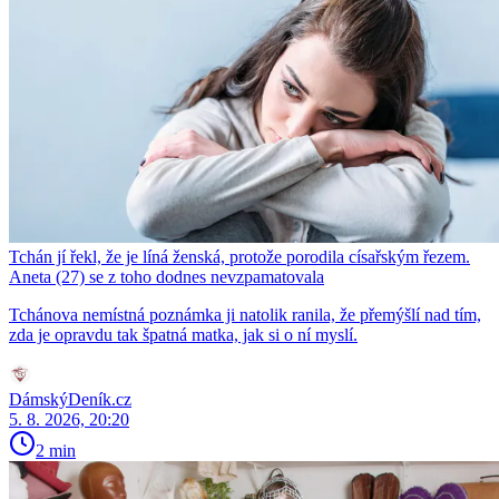
Tchán jí řekl, že je líná ženská, protože porodila císařským řezem.
Aneta (27) se z toho dodnes nevzpamatovala
Tchánova nemístná poznámka ji natolik ranila, že přemýšlí nad tím,
zda je opravdu tak špatná matka, jak si o ní myslí.
DámskýDeník.cz
5. 8. 2026, 20:20
2 min