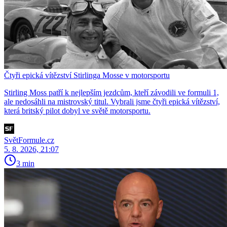
Čtyři epická vítězství Stirlinga Mosse v motorsportu
Stirling Moss patří k nejlepším jezdcům, kteří závodili ve formuli 1,
ale nedosáhli na mistrovský titul. Vybrali jsme čtyři epická vítězství,
která britský pilot dobyl ve světě motorsportu.
SvětFormule.cz
5. 8. 2026, 21:07
3 min