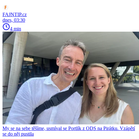
FAJNTIP.cz
dnes, 03:30
4 min
My se na sebe těšíme, usmíval se Portlík z ODS na Pirátku. Vzápětí
se do něj pustila