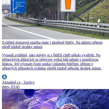
Zvláštní dopravní značka mate i zkušené řidiče. Na dálnici přitom
ušetří klidně desítky minut
Vypadá zvláštně, jako kdyby si z řidičů chtěl někdo vystřelit. Na
německých dálnicích se objevuje velká bílá tabule s oranžovou
šipkou. Její význam často uniká i místním řidičům, přitom v
některých případech zvládne ušetřit klidně několik desítek minut.
Aktuálně.cz - Zprávy
dnes, 03:45