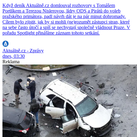
Když deník Aktuálně.cz domlouval rozhovory s Tomášem
Portlíkem a Terezou Nislerovou, lídry ODS a Pirátů do voleb
pražského primátora, padl návrh dát je na pár minut dohromady.
Cílem bylo zjistit, jak by si mohli (ne)rozumět zástupci stran, které
na sebe často útočí a spíš se nechystají společně vládnout Praze. V
pořadu Spotlight přinášíme záznam tohoto setkání.
Aktuálně.cz - Zprávy
dnes, 03:30
Reklama