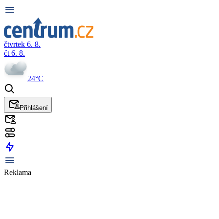
čtvrtek 6. 8.
čt 6. 8.
24°C
Přihlášení
Reklama