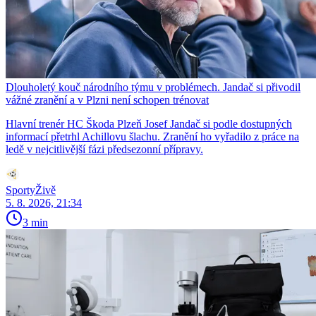
Dlouholetý kouč národního týmu v problémech. Jandač si přivodil
vážné zranění a v Plzni není schopen trénovat
Hlavní trenér HC Škoda Plzeň Josef Jandač si podle dostupných
informací přetrhl Achillovu šlachu. Zranění ho vyřadilo z práce na
ledě v nejcitlivější fázi předsezonní přípravy.
SportyŽivě
5. 8. 2026, 21:34
3 min