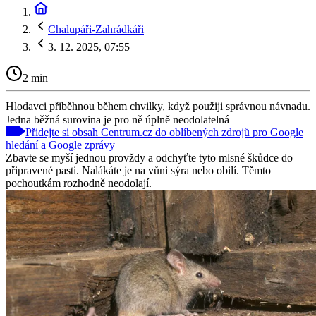
Chalupáři-Zahrádkáři
3. 12. 2025, 07:55
2 min
Hlodavci přiběhnou během chvilky, když použiji správnou návnadu.
Jedna běžná surovina je pro ně úplně neodolatelná
Přidejte si obsah Centrum.cz do oblíbených zdrojů pro Google
hledání a Google zprávy
Zbavte se myší jednou provždy a odchyťte tyto mlsné škůdce do
připravené pasti. Nalákáte je na vůni sýra nebo obilí. Těmto
pochoutkám rozhodně neodolají.