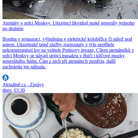
Atentáty v srdci Moskvy. Ukrajinci likvidují ruské generály jednoho
po druhém
Bomba v restauraci, výbušnina v elektrické koloběžce či nálož pod
autem. Ukrajinské tajné služby rozpoutaly v týlu nepřítele
nekompromisní lov na velitele Putinovy invaze. Cílem atentátníků v
srdci Moskvy se stávají strůjci masakru v Buči i klíčové mozky
generálního štábu. Část z nich při atentátech zemřela, další
zachránila jen náhoda.
Aktuálně.cz - Zprávy
dnes, 03:30