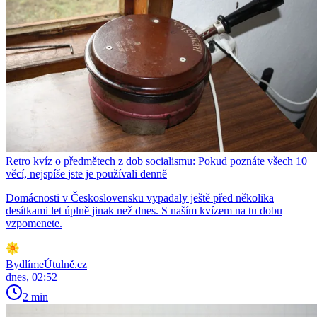
Retro kvíz o předmětech z dob socialismu: Pokud poznáte všech 10
věcí, nejspíše jste je používali denně
Domácnosti v Československu vypadaly ještě před několika
desítkami let úplně jinak než dnes. S naším kvízem na tu dobu
vzpomenete.
BydlímeÚtulně.cz
dnes, 02:52
2 min