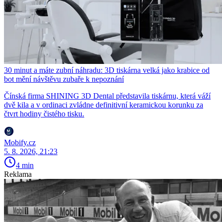
30 minut a máte zubní náhradu: 3D tiskárna velká jako krabice od
bot mění návštěvu zubaře k nepoznání
Čínská firma SHINING 3D Dental představila tiskárnu, která váží
dvě kila a v ordinaci zvládne definitivní keramickou korunku za
čtvrt hodiny čistého tisku.
Mobify.cz
5. 8. 2026, 21:23
4 min
Reklama