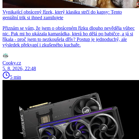
Vynikající obrácený řízek, který klasiku strčí do kapsy: Tento
geniální trik si ihned zamilujete
Přiznám se vám, že jsem o obráceném řízku dlouho nevěděla vůbec
nic. Pak mi ho ukázala kamarádka, která ho dělá po babičce, a já si
říkala - proč jsem to nezkoušela dřív? Postup je jednoduchý, ale
výsledek překvapí i zkušeného kuchaře.
Cooky.cz
5. 8. 2026, 22:48
5 min