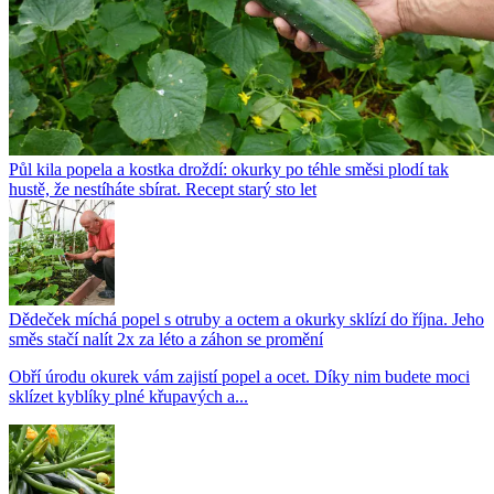
Půl kila popela a kostka droždí: okurky po téhle směsi plodí tak
hustě, že nestíháte sbírat. Recept starý sto let
Dědeček míchá popel s otruby a octem a okurky sklízí do října. Jeho
směs stačí nalít 2x za léto a záhon se promění
Obří úrodu okurek vám zajistí popel a ocet. Díky nim budete moci
sklízet kyblíky plné křupavých a...