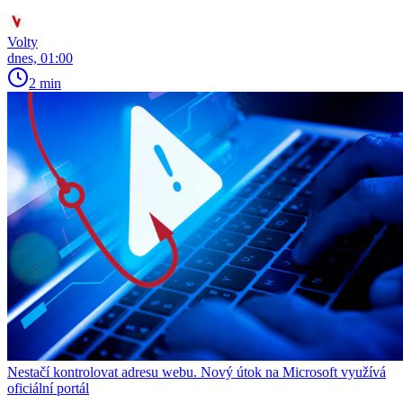
Volty
dnes, 01:00
2 min
Nestačí kontrolovat adresu webu. Nový útok na Microsoft využívá
oficiální portál