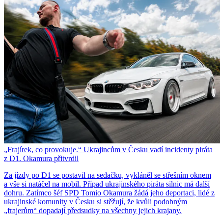
„Frajírek, co provokuje.“ Ukrajincům v Česku vadí incidenty piráta
z D1. Okamura přitvrdil
Za jízdy po D1 se postavil na sedačku, vykláněl se střešním oknem
a vše si natáčel na mobil. Případ ukrajinského piráta silnic má další
dohru. Zatímco šéf SPD Tomio Okamura žádá jeho deportaci, lidé z
ukrajinské komunity v Česku si stěžují, že kvůli podobným
„frajerům“ dopadají předsudky na všechny jejich krajany.