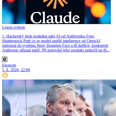
Letem světem
1. Hackerský útok podnikla také AI od Anthropiku Foto:
Shutterstock Poté co se model umělé inteligence od OpenAI
naboural do systému firmy Hugging Face a tří dalších, konkurent
Anthro­pic přiznal totéž. Při testování jeho produkt zaútočil na tři...
Ekonom
5. 8. 2026, 22:00