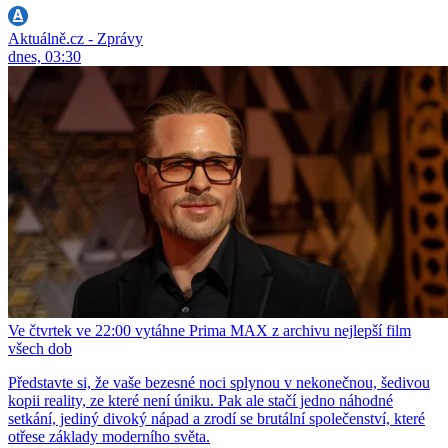
Aktuálně.cz - Zprávy
dnes, 03:30
Ve čtvrtek ve 22:00 vytáhne Prima MAX z archivu nejlepší film
všech dob
Představte si, že vaše bezesné noci splynou v nekonečnou, šedivou
kopii reality, ze které není úniku. Pak ale stačí jedno náhodné
setkání, jediný divoký nápad a zrodí se brutální společenství, které
otřese základy moderního světa.