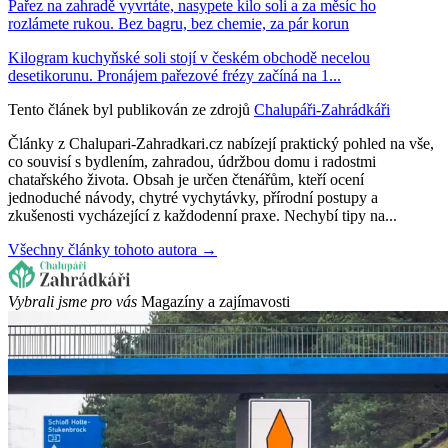
Pařez na zahradě vyvrtáte, nasypete kilo soli a za měsíc ho
rozlámete rukou. Bez bagru, bez chemie, za pár korun
Kilogram kuchyňské soli stojí v českém obchodě necelou
desetikorunu. Pronájem pařezové frézy začíná na 1...
Tento článek byl publikován ze zdrojů
Chalupáři-Zahrádkáři
Články z Chalupari-Zahradkari.cz nabízejí praktický pohled na vše,
co souvisí s bydlením, zahradou, údržbou domu i radostmi
chatařského života. Obsah je určen čtenářům, kteří ocení
jednoduché návody, chytré vychytávky, přírodní postupy a
zkušenosti vycházející z každodenní praxe. Nechybí tipy na...
Všechny články tohoto autora →
Vybrali jsme pro vás
Magazíny a zajímavosti