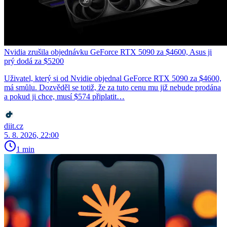
Nvidia zrušila objednávku GeForce RTX 5090 za $4600, Asus ji
prý dodá za $5200
Uživatel, který si od Nvidie objednal GeForce RTX 5090 za $4600,
má smůlu. Dozvěděl se totiž, že za tuto cenu mu již nebude prodána
a pokud ji chce, musí $574 připlatit…
diit.cz
5. 8. 2026, 22:00
1 min