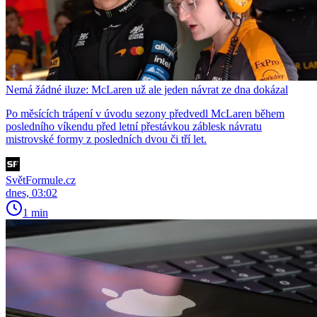
Nemá žádné iluze: McLaren už ale jeden návrat ze dna dokázal
Po měsících trápení v úvodu sezony předvedl McLaren během
posledního víkendu před letní přestávkou záblesk návratu
mistrovské formy z posledních dvou či tří let.
SvětFormule.cz
dnes, 03:02
1 min