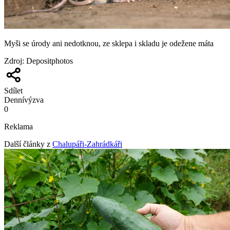
Myši se úrody ani nedotknou, ze sklepa i skladu je odežene máta
Zdroj
:
Depositphotos
Sdílet
Denní
výzva
0
Reklama
Další články z
Chalupáři-Zahrádkáři