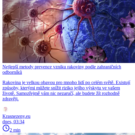
Nejlepší metody prevence vzniku rakoviny podle zahraničních
odborníků
Rakovina je velkou obavou pro mnoho lidí po celém světě. Existují
způsoby, kterými můžete snížit riziko jejího výskytu ve vašem
životě. Samozřejmě vám nic nezaručí, ale budete žít rozhodně
zdravěji.
Krasnezeny.eu
dnes, 03:34
2 min