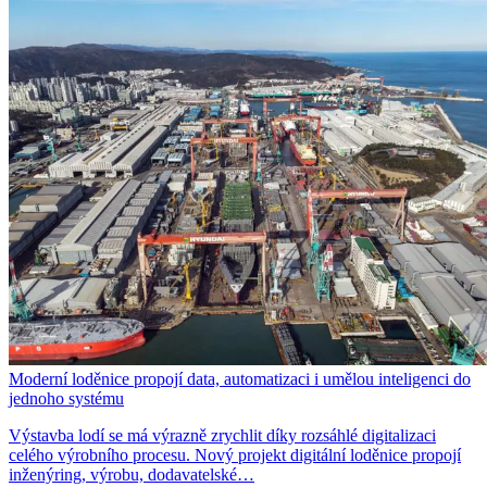
Moderní loděnice propojí data, automatizaci i umělou inteligenci do
jednoho systému
Výstavba lodí se má výrazně zrychlit díky rozsáhlé digitalizaci
celého výrobního procesu. Nový projekt digitální loděnice propojí
inženýring, výrobu, dodavatelské…