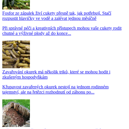
Fosfor ze zápalek živí cukety přesně tak, jak potřebují. Stačí
rozpustit hlavičky ve vodě a zalévat jednou měsíčně
Při správné péči a kreativních přístupech mohou vaše cukety rodit
chutné a výživné plody až do konce...
Zavařování okurek má několik triků, které se mohou hodit i
zkušeným hospodyňkám
Křupavost zavařených okurek nestojí na jednom rodinném
tajemství, ale na řetězci rozhodnutí od záhonu po...