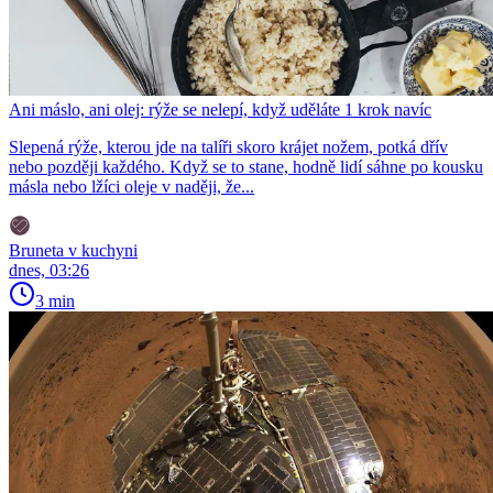
Ani máslo, ani olej: rýže se nelepí, když uděláte 1 krok navíc
Slepená rýže, kterou jde na talíři skoro krájet nožem, potká dřív
nebo později každého. Když se to stane, hodně lidí sáhne po kousku
másla nebo lžíci oleje v naději, že...
Bruneta v kuchyni
dnes, 03:26
3 min