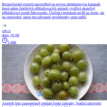
Bezpečnostní experti upozorňují na novou phishingovou kampaň,
která místo falešných přihlašovacích stránek využívá skutečný
přihlašovací portál Microsoftu. Útočníci tentokrát necílí na hesla, ale
na oprávnění, která jim uživatelé nevědomky sami udělí.
cdr.cz
dnes, 01:00
1 min
Angrešt jako zapomenutý poklad české zahrady: Nabízí zdravotní