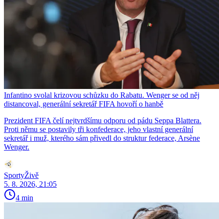
Infantino svolal krizovou schůzku do Rabatu. Wenger se od něj
distancoval, generální sekretář FIFA hovoří o hanbě
Prezident FIFA čelí nejtvrdšímu odporu od pádu Seppa Blattera.
Proti němu se postavily tři konfederace, jeho vlastní generální
sekretář i muž, kterého sám přivedl do struktur federace, Arsène
Wenger.
SportyŽivě
5. 8. 2026, 21:05
4 min