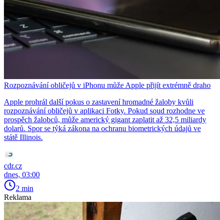
Rozpoznávání obličejů v iPhonu může Apple přijít extrémně draho
Apple prohrál další pokus o zastavení hromadné žaloby kvůli
rozpoznávání obličejů v aplikaci Fotky. Pokud soud rozhodne ve
prospěch žalobců, může americký gigant zaplatit až 32,5 miliardy
dolarů. Spor se týká zákona na ochranu biometrických údajů ve
státě Illinois.
cdr.cz
dnes, 03:00
2 min
Reklama