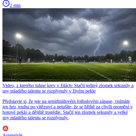
2 min
Video, z kterého tuhne krev v žilách: Stačil jediný zlomek sekundy a
sny mladého talentu se rozplynuly v živém pekle
Představte si, že jste na semifinálovém fotbalovém zápase, vnímáte
jen hru, touhu po vítězství a netušíte, že se hřiště za chvíli promění v
hotové peklo a dějiště tragédie. Stačil jen zlomek sekundy a velké
sny mladého talentu se rozplynuly.
Asianstyle