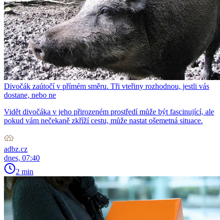
Divočák zaútočí v přímém směru. Tři vteřiny rozhodnou, jestli vás
dostane, nebo ne
Vidět divočáka v jeho přirozeném prostředí může být fascinující, ale
pokud vám nečekaně zkříží cestu, může nastat ošemetná situace.
adbz.cz
dnes, 07:40
2 min