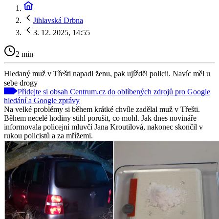
Jihlavská Drbna
3. 12. 2025, 14:55
2 min
Hledaný muž v Třešti napadl ženu, pak ujížděl policii. Navíc měl u
sebe drogy
Přidejte si obsah Centrum.cz do oblíbených zdrojů pro Google
hledání a Google zprávy
Na velké problémy si během krátké chvíle zadělal muž v Třešti.
Během necelé hodiny stihl porušit, co mohl. Jak dnes novináře
informovala policejní mluvčí Jana Kroutilová, nakonec skončil v
rukou policistů a za mřížemi.