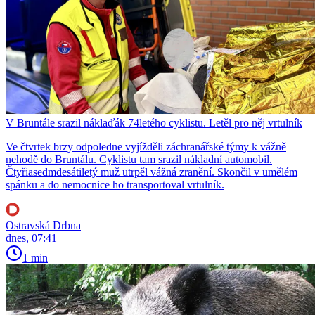
V Bruntále srazil náklaďák 74letého cyklistu. Letěl pro něj vrtulník
Ve čtvrtek brzy odpoledne vyjížděli záchranářské týmy k vážně
nehodě do Bruntálu. Cyklistu tam srazil nákladní automobil.
Čtyřiasedmdesátiletý muž utrpěl vážná zranění. Skončil v umělém
spánku a do nemocnice ho transportoval vrtulník.
Ostravská Drbna
dnes, 07:41
1 min