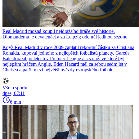
Real Madrid možná koupil nejdražšího hráče své historie.
Diomandemu je devatenáct a za Leipzig odehrál jedinou sezonu
Když Real Madrid v roce 2009 zaplatil rekordní částku za Cristiana
Ronalda, kupoval jednoho z nejlepších fotbalistů planety. Gareth
Bale dorazil po letech v Premier League a sezoně, ve které byl
nejlepším hráčem Anglie. Eden Hazard měl za sebou sedm let v
Chelsea a patřil mezi největší hvězdy evropského fotbalu.
Vše o sportu
dnes, 07:11
6 min