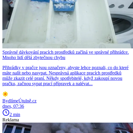
Správné dávkování pracích prostředků začíná ve správné přihrádce.
Mnoho lidí dělá zbytečnou chybu
Přihrádky v pračce jsou označeny, abyste lehce poznali, co do které
máte nalít nebo nasypat. Nesprávná aplikace pracích prostředků
může zkazit celé praní. Někdy spotřebitelé, když zakoupí novou
pračku, začnou sypat prací přípravek a nalévat...
BydlímeÚtulně.cz
dnes, 07:36
2 min
Reklama