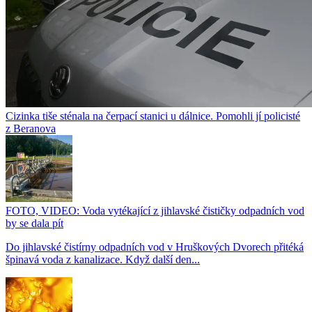
Cizinka tiše sténala na čerpací stanici u dálnice. Pomohli jí policisté
z Beranova
FOTO, VIDEO: Voda vytékající z jihlavské čističky odpadních vod
by se dala pít
Do jihlavské čistírny odpadních vod v Hruškových Dvorech přitéká
špinavá voda z kanalizace. Když další den...