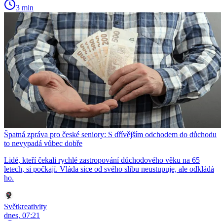
3 min
Špatná zpráva pro české seniory: S dřívějším odchodem do důchodu
to nevypadá vůbec dobře
Lidé, kteří čekali rychlé zastropování důchodového věku na 65
letech, si počkají. Vláda sice od svého slibu neustupuje, ale odkládá
ho.
Světkreativity
dnes, 07:21