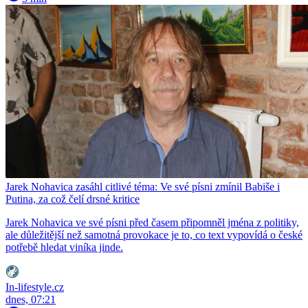
Jarek Nohavica zasáhl citlivé téma: Ve své písni zmínil Babiše i
Putina, za což čelí drsné kritice
Jarek Nohavica ve své písni před časem připomněl jména z politiky,
ale důležitější než samotná provokace je to, co text vypovídá o české
potřebě hledat viníka jinde.
In-lifestyle.cz
dnes, 07:21