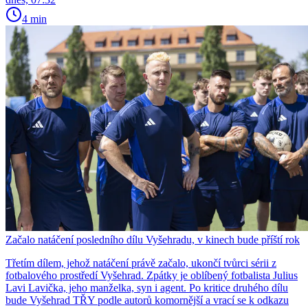
4 min
Začalo natáčení posledního dílu Vyšehradu, v kinech bude příští rok
Třetím dílem, jehož natáčení právě začalo, ukončí tvůrci sérii z
fotbalového prostředí Vyšehrad. Zpátky je oblíbený fotbalista Julius
Lavi Lavička, jeho manželka, syn i agent. Po kritice druhého dílu
bude Vyšehrad TŘY podle autorů komornější a vrací se k odkazu