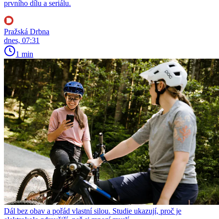
prvního dílu a seriálu.
Pražská Drbna
dnes, 07:31
1 min
Dál bez obav a pořád vlastní silou. Studie ukazují, proč je