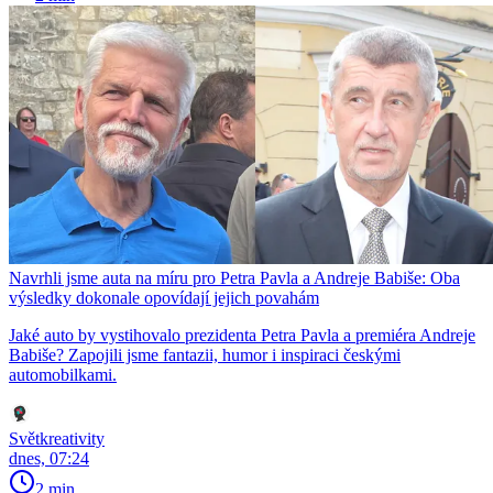
Navrhli jsme auta na míru pro Petra Pavla a Andreje Babiše: Oba
výsledky dokonale opovídají jejich povahám
Jaké auto by vystihovalo prezidenta Petra Pavla a premiéra Andreje
Babiše? Zapojili jsme fantazii, humor i inspiraci českými
automobilkami.
Světkreativity
dnes, 07:24
2 min