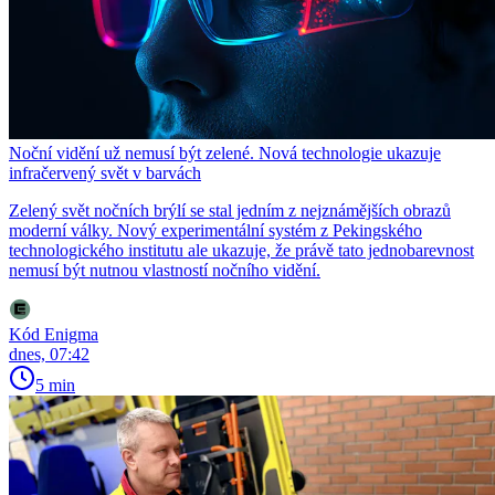
Noční vidění už nemusí být zelené. Nová technologie ukazuje
infračervený svět v barvách
Zelený svět nočních brýlí se stal jedním z nejznámějších obrazů
moderní války. Nový experimentální systém z Pekingského
technologického institutu ale ukazuje, že právě tato jednobarevnost
nemusí být nutnou vlastností nočního vidění.
Kód Enigma
dnes, 07:42
5 min