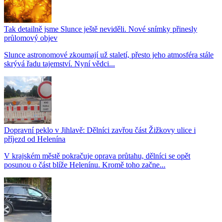
Tak detailně jsme Slunce ještě neviděli. Nové snímky přinesly
průlomový objev
Slunce astronomové zkoumají už staletí, přesto jeho atmosféra stále
skrývá řadu tajemství. Nyní vědci...
Dopravní peklo v Jihlavě: Dělníci zavřou část Žižkovy ulice i
příjezd od Helenína
V krajském městě pokračuje oprava průtahu, dělníci se opět
posunou o část blíže Helenínu. Kromě toho začne...