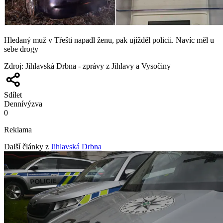
Hledaný muž v Třešti napadl ženu, pak ujížděl policii. Navíc měl u
sebe drogy
Zdroj
:
Jihlavská Drbna - zprávy z Jihlavy a Vysočiny
Sdílet
Denní
výzva
0
Reklama
Další články z
Jihlavská Drbna