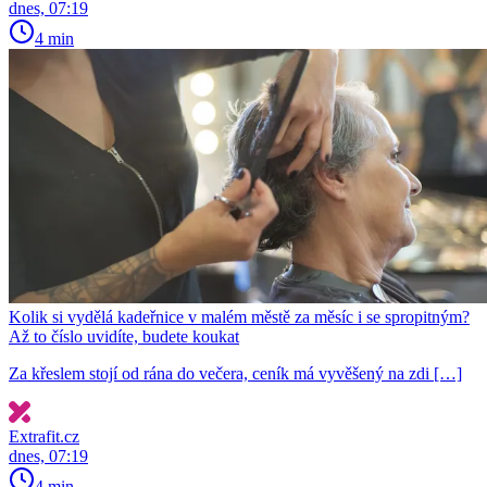
dnes, 07:19
4 min
Kolik si vydělá kadeřnice v malém městě za měsíc i se spropitným?
Až to číslo uvidíte, budete koukat
Za křeslem stojí od rána do večera, ceník má vyvěšený na zdi […]
Extrafit.cz
dnes, 07:19
4 min