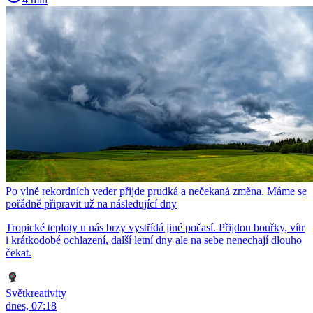
Po vlně rekordních veder přijde prudká a nečekaná změna. Máme se
pořádně připravit už na následující dny
Tropické teploty u nás brzy vystřídá jiné počasí. Přijdou bouřky, vítr
i krátkodobé ochlazení, další letní dny ale na sebe nenechají dlouho
čekat.
Světkreativity
dnes, 07:18