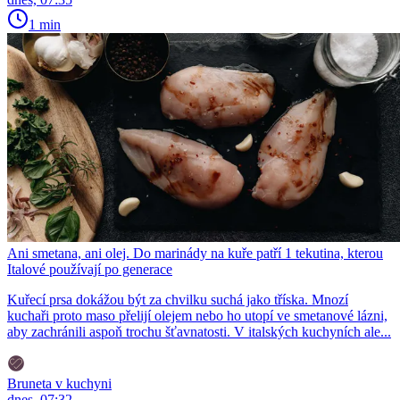
1 min
Ani smetana, ani olej. Do marinády na kuře patří 1 tekutina, kterou
Italové používají po generace
Kuřecí prsa dokážou být za chvilku suchá jako tříska. Mnozí
kuchaři proto maso přelijí olejem nebo ho utopí ve smetanové lázni,
aby zachránili aspoň trochu šťavnatosti. V italských kuchyních ale...
Bruneta v kuchyni
dnes, 07:32