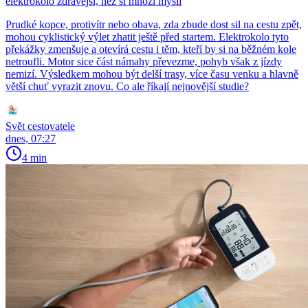
elektrokolo zdravější, než si mnozí myslí
Prudké kopce, protivítr nebo obava, zda zbude dost sil na cestu zpět,
mohou cyklistický výlet zhatit ještě před startem. Elektrokolo tyto
překážky zmenšuje a otevírá cestu i těm, kteří by si na běžném kole
netroufli. Motor sice část námahy převezme, pohyb však z jízdy
nemizí. Výsledkem mohou být delší trasy, více času venku a hlavně
větší chuť vyrazit znovu. Co ale říkají nejnovější studie?
Svět cestovatele
dnes, 07:27
4 min