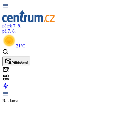
pátek 7. 8.
pá 7. 8.
21°C
Přihlášení
Reklama