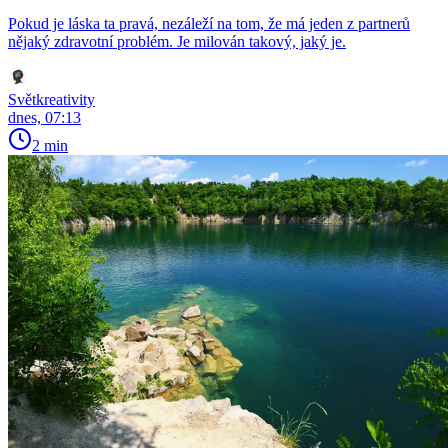
Pokud je láska ta pravá, nezáleží na tom, že má jeden z partnerů
nějaký zdravotní problém. Je milován takový, jaký je.
Světkreativity
dnes, 07:13
2 min