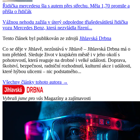
Řidička mercedesu šla s autem přes střechu. Měla 1,70 promile a
přišla o řidičák
Vážnou nehodu zažila v úterý odpoledne třiašedesátiletá řidička
vozu Mercedes Benz, která nezvládla řízení...
Tento článek byl publikován ze zdrojů
Jihlavská Drbna
Co se děje v Jihlavě, nezůstává v Jihlavě – Jihlavská Drbna má o
tom přehled. Sleduje život v krajském městě i v jeho okolí s
pohotovostí, která reaguje na drobné i velké události. Doprava,
školství, bezpečnost, radniční rozhodnutí, kulturní akce i události,
které hýbou ulicemi – nic podstatného...
Všechny články tohoto autora →
Vybrali jsme pro vás
Magazíny a zajímavosti