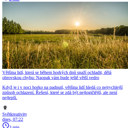
Většina lidí, která se během horkých dnů snaží ochladit, dělá
obrovskou chybu: Naopak vám bude ještě větší vedro
Když je i v noci horko na padnutí, většina lidí hledá co nejrychlejší
způsob ochlazení. Řešení, které se zdá být nejlogičtější, ale není
nejlepší.
Světkreativity
dnes, 07:22
3 min