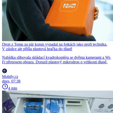
Dron z Temu za pár korun vypadal na fotkách jako profi technika.
V zásilce ale přišla plastová hračka do dlaně
Nabídka slibovala skládací kvadrokoptéru se dvěma kamerami a Wi-
Fi přenosem obrazu. Dorazil plastový mikrodron o velikosti dlaně.
Mobify.cz
dnes, 07:38
4 min