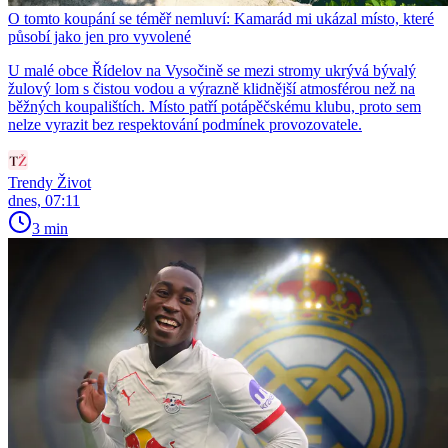
O tomto koupání se téměř nemluví: Kamarád mi ukázal místo, které
působí jako jen pro vyvolené
U malé obce Řídelov na Vysočině se mezi stromy ukrývá bývalý
žulový lom s čistou vodou a výrazně klidnější atmosférou než na
běžných koupalištích. Místo patří potápěčskému klubu, proto sem
nelze vyrazit bez respektování podmínek provozovatele.
Trendy Život
dnes, 07:11
3 min