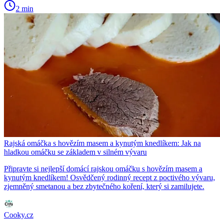
2 min
Rajská omáčka s hovězím masem a kynutým knedlíkem: Jak na
hladkou omáčku se základem v silném vývaru
Připravte si nejlepší domácí rajskou omáčku s hovězím masem a
kynutým knedlíkem! Osvědčený rodinný recept z poctivého vývaru,
zjemněný smetanou a bez zbytečného koření, který si zamilujete.
Cooky.cz