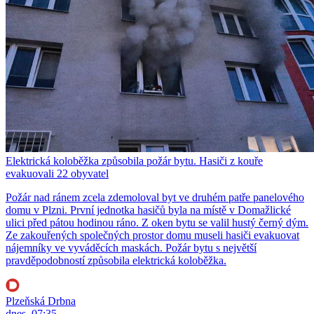
Elektrická koloběžka způsobila požár bytu. Hasiči z kouře
evakuovali 22 obyvatel
Požár nad ránem zcela zdemoloval byt ve druhém patře panelového
domu v Plzni. První jednotka hasičů byla na místě v Domažlické
ulici před pátou hodinou ráno. Z oken bytu se valil hustý černý dým.
Ze zakouřených společných prostor domu museli hasiči evakuovat
nájemníky ve vyváděcích maskách. Požár bytu s největší
pravděpodobností způsobila elektrická koloběžka.
Plzeňská Drbna
dnes, 07:35