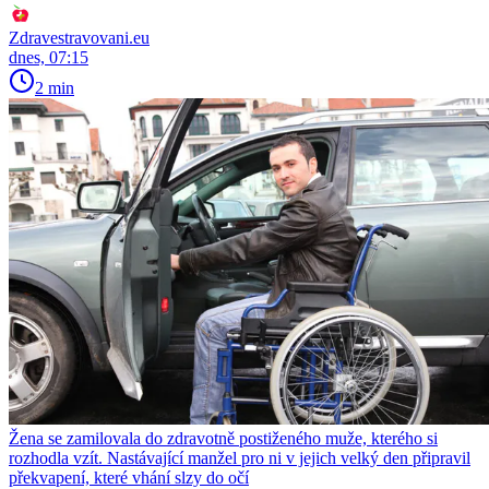
Zdravestravovani.eu
dnes, 07:15
2 min
Žena se zamilovala do zdravotně postiženého muže, kterého si
rozhodla vzít. Nastávající manžel pro ni v jejich velký den připravil
překvapení, které vhání slzy do očí