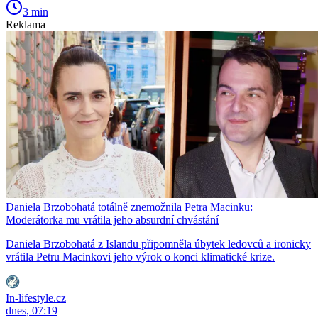
3 min
Reklama
Daniela Brzobohatá totálně znemožnila Petra Macinku:
Moderátorka mu vrátila jeho absurdní chvástání
Daniela Brzobohatá z Islandu připomněla úbytek ledovců a ironicky
vrátila Petru Macinkovi jeho výrok o konci klimatické krize.
In-lifestyle.cz
dnes, 07:19