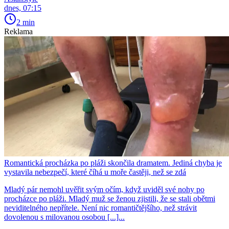
dnes, 07:15
2 min
Reklama
Romantická procházka po pláži skončila dramatem. Jediná chyba je
vystavila nebezpečí, které číhá u moře častěji, než se zdá
Mladý pár nemohl uvěřit svým očím, když uviděl své nohy po
procházce po pláži. Mladý muž se ženou zjistili, že se stali obětmi
neviditelného nepřítele. Není nic romantičtějšího, než strávit
dovolenou s milovanou osobou [...]...