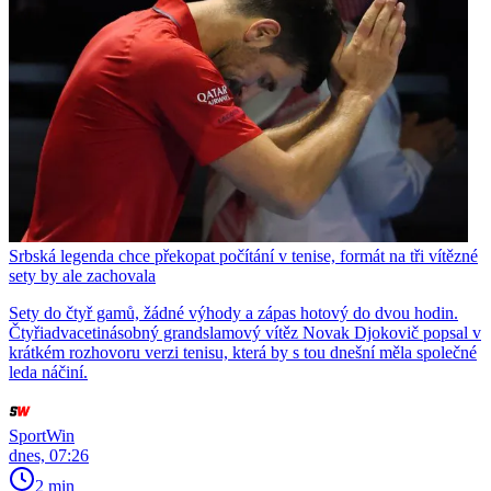
Srbská legenda chce překopat počítání v tenise, formát na tři vítězné
sety by ale zachovala
Sety do čtyř gamů, žádné výhody a zápas hotový do dvou hodin.
Čtyřiadvacetinásobný grandslamový vítěz Novak Djokovič popsal v
krátkém rozhovoru verzi tenisu, která by s tou dnešní měla společné
leda náčiní.
SportWin
dnes, 07:26
2 min