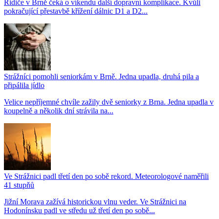
Řidiče v Brně čeká o víkendu další dopravní komplikace. Kvůli
pokračující přestavbě křížení dálnic D1 a D2...
Strážníci pomohli seniorkám v Brně. Jedna upadla, druhá pila a
připálila jídlo
Velice nepříjemné chvíle zažily dvě seniorky z Brna. Jedna upadla v
koupelně a několik dní strávila na...
Ve Strážnici padl třetí den po sobě rekord. Meteorologové naměřili
41 stupňů
Jižní Morava zažívá historickou vlnu veder. Ve Strážnici na
Hodonínsku padl ve středu už třetí den po sobě...