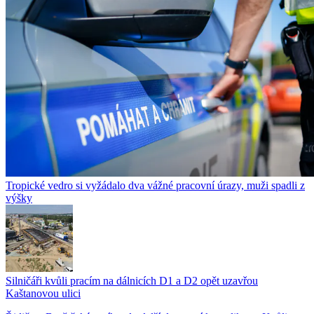
Tropické vedro si vyžádalo dva vážné pracovní úrazy, muži spadli z
výšky
Silničáři kvůli pracím na dálnicích D1 a D2 opět uzavřou
Kaštanovou ulici