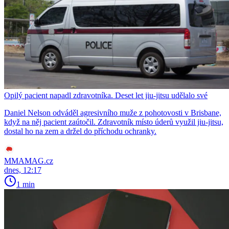
Opilý pacient napadl zdravotníka. Deset let jiu-jitsu udělalo své
Daniel Nelson odváděl agresivního muže z pohotovosti v Brisbane,
když na něj pacient zaútočil. Zdravotník místo úderů využil jiu-jitsu,
dostal ho na zem a držel do příchodu ochranky.
MMAMAG.cz
dnes, 12:17
1 min