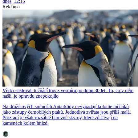
dnes, 12:15
Reklama
Vědci sledovali tučňáčí trus z vesmíru po dobu 30 let. To, co v něm
našli, je opravdu znepokojilo
Na družicových snímcích Antarktidy nevypadají kolonie tučňáků
jako zástupy černobílých ptáků. Jednotlivá zvířata jsou příliš malá.
Prozradí je však rozsáhlé barevné skvrny, které zůstávají na
kamenech kolem hnízd.