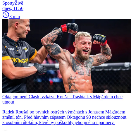
SportyŽivě
dnes, 11:56
3 min
Oktagon není Clash, vzkázal Roušal. Trashtalk s Mågårdem chce
utnout
Radek Roušal po prvních ostrých výměnách s Jonasem Mågårdem
změnil tón. Před hlavním zápasem Oktagonu 93 nechce sklouznout
k osobním útokům, které by poškodily jeho jméno i partnery.