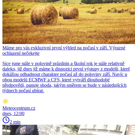
Máme pro vás exkluzivní první výhled na počasí v září. Výrazné
ochlazení nečekejte
Sice jsme stále v polovině prázdnin a školní rok je stále relativně
daleko, již dnes již máme k dispozici první výstupy z modelů, které
dokážou odhadnout charakter počasí až do poloviny září. Navíc u
obou modelů ECMWF a CFS, které vytváří dlouhodobé
předpovědi, panuje shoda, jakým směrem se bude v následujících
týdnech počasí ubírat.
Meteocentrum.cz
dnes, 12:00
2 min