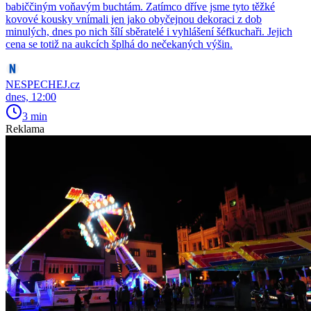
babiččiným voňavým buchtám. Zatímco dříve jsme tyto těžké
kovové kousky vnímali jen jako obyčejnou dekoraci z dob
minulých, dnes po nich šílí sběratelé i vyhlášení šéfkuchaři. Jejich
cena se totiž na aukcích šplhá do nečekaných výšin.
NESPECHEJ.cz
dnes, 12:00
3 min
Reklama