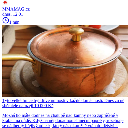
MMAMAG.cz
dnes, 12:01
1 min
Tyto velké hrnce byl dříve nutností v každé domácnosti. Dnes za ně
sběratelé nabízejí 10 000 Kč
Možná ho máte dodnes na chalupě nad kamny nebo zaprášené v
krabici na půdě. Když na něj dopadnou sluneční paprsky, rozehraje
se nádherný hřejivý odlesk, který nás okamžitě vrátí do dětství k