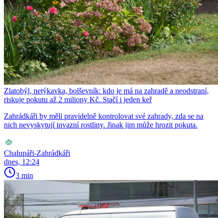
Zlatobýl, netýkavka, bolševník: kdo je má na zahradě a neodstraní,
riskuje pokutu až 2 miliony Kč. Stačí i jeden keř
Zahrádkáři by měli pravidelně kontrolovat své zahrady, zda se na
nich nevyskytují invazní rostliny. Jinak jim může hrozit pokuta.
Chalupáři-Zahrádkáři
dnes, 12:24
3 min