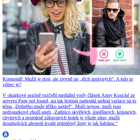
Komentář: Mužů je dost, ale zjevně ne „těch správných“. A kdo to
vůbec je?
V okurkové sezóně rozčeřil mediální vody článek Anny Koucké ze
serveru Page not found, asi tak šestistá padesátá sedmá variace na to
téma „Dobrého muže těžko najdeš“. Muži nejsou, muži jsou
nedostatkové zboží aneb „Zatímco skvělejch, úspěšnejch, krásnejch,
chytrejch a nesmírně zábavnejch holek je všude plno, mužů
dosahujících alespoň kvalit průměrný ženy je jak šafránu.“