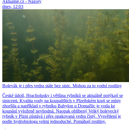
Aktuálně.cz - Názory
dnes, 12:03
Bolevák je i přes vedra stále bez sinic. Mohou za to vodní rostliny
České údolí, Hracholusky i většina rybníků se aktuálně potýkají se
sinicemi. Kvalita vody na koupalištích v Plzeňském kraji se místy
zhoršila a například v rybníku Babylon u Domažlic je voda ke
koupání vyloženě nevhodná. Naopak oblíbený Velký bolevecký
rybník v Plzni zůstává i přes opakovaná vedra čistý. Vysvětlení je
podle hydrobiologa velmi jednoduché. Pomáhají rostliny.