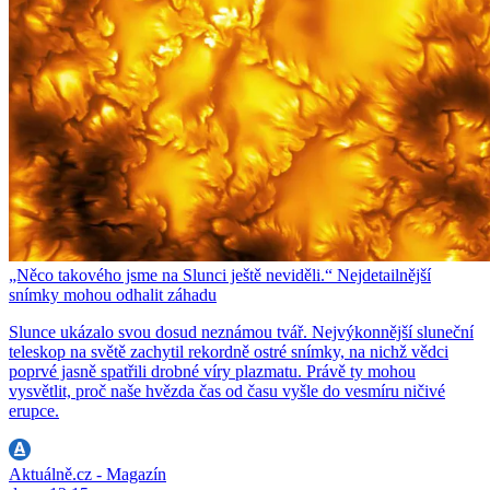
„Něco takového jsme na Slunci ještě neviděli.“ Nejdetailnější
snímky mohou odhalit záhadu
Slunce ukázalo svou dosud neznámou tvář. Nejvýkonnější sluneční
teleskop na světě zachytil rekordně ostré snímky, na nichž vědci
poprvé jasně spatřili drobné víry plazmatu. Právě ty mohou
vysvětlit, proč naše hvězda čas od času vyšle do vesmíru ničivé
erupce.
Aktuálně.cz - Magazín