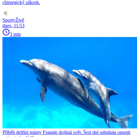
chirurgický zákrok.
SportyŽivě
dnes, 11:53
3 min
Příběh delfíní mámy Fraggle dojímá svět. Šest dní odmítala opustit