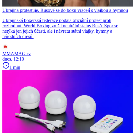
Ukrajina protestuje. Rusové se do boxu vracejí s vlajkou a hymnou
Ukrajinská boxerská federace podala oficiální protest proti
rozhodnutí World Boxing zrušit neutrální status Rusů. Spor se
netýká jen jejich účasti, ale i návratu státní vlajky, hymny a
národních dresů.
MMAMAG.cz
dnes, 12:10
1 min