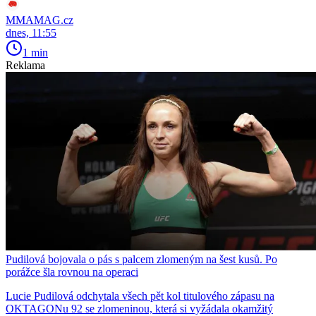
MMAMAG.cz
dnes, 11:55
1 min
Reklama
Pudilová bojovala o pás s palcem zlomeným na šest kusů. Po
porážce šla rovnou na operaci
Lucie Pudilová odchytala všech pět kol titulového zápasu na
OKTAGONu 92 se zlomeninou, která si vyžádala okamžitý