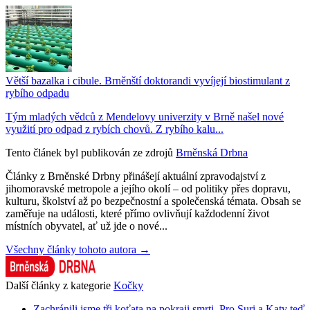
Větší bazalka i cibule. Brněnští doktorandi vyvíjejí biostimulant z
rybího odpadu
Tým mladých vědců z Mendelovy univerzity v Brně našel nové
využití pro odpad z rybích chovů. Z rybího kalu...
Tento článek byl publikován ze zdrojů
Brněnská Drbna
Články z Brněnské Drbny přinášejí aktuální zpravodajství z
jihomoravské metropole a jejího okolí – od politiky přes dopravu,
kulturu, školství až po bezpečnostní a společenská témata. Obsah se
zaměřuje na události, které přímo ovlivňují každodenní život
místních obyvatel, ať už jde o nové...
Všechny články tohoto autora →
Další články z kategorie
Kočky
Zachránili jsme tři koťata na pokraji smrti. Pro Suri a Katy teď