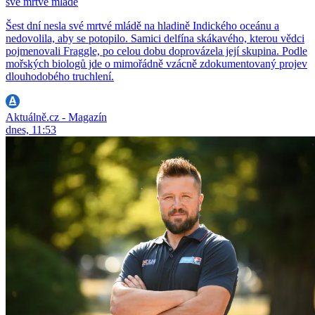
své mrtvé mládě
Šest dní nesla své mrtvé mládě na hladině Indického oceánu a
nedovolila, aby se potopilo. Samici delfína skákavého, kterou vědci
pojmenovali Fraggle, po celou dobu doprovázela její skupina. Podle
mořských biologů jde o mimořádně vzácně zdokumentovaný projev
dlouhodobého truchlení.
Aktuálně.cz - Magazín
dnes, 11:53