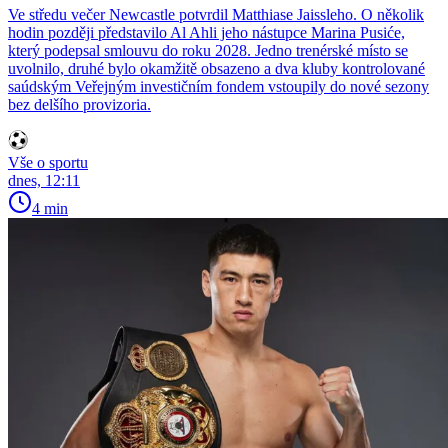
Ve středu večer Newcastle potvrdil Matthiase Jaissleho. O několik
hodin později představilo Al Ahli jeho nástupce Marina Pusiće,
který podepsal smlouvu do roku 2028. Jedno trenérské místo se
uvolnilo, druhé bylo okamžitě obsazeno a dva kluby kontrolované
saúdským Veřejným investičním fondem vstoupily do nové sezony
bez delšího provizoria.
Vše o sportu
dnes, 12:11
4 min