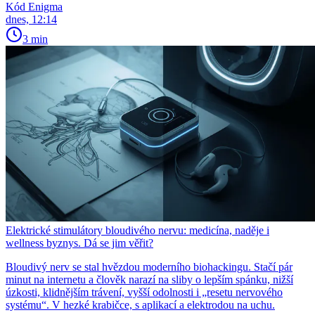
Kód Enigma
dnes, 12:14
3 min
Elektrické stimulátory bloudivého nervu: medicína, naděje i
wellness byznys. Dá se jim věřit?
Bloudivý nerv se stal hvězdou moderního biohackingu. Stačí pár
minut na internetu a člověk narazí na sliby o lepším spánku, nižší
úzkosti, klidnějším trávení, vyšší odolnosti i „resetu nervového
systému“. V hezké krabičce, s aplikací a elektrodou na uchu.