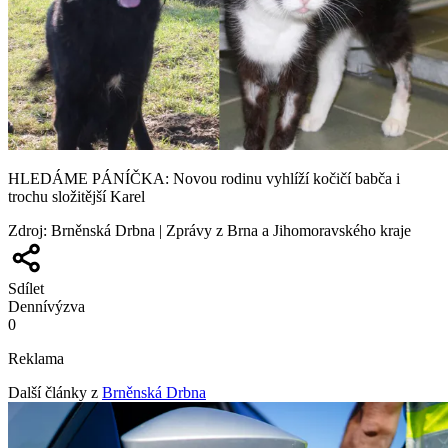
HLEDÁME PÁNÍČKA: Novou rodinu vyhlíží kočičí babča i
trochu složitější Karel
Zdroj
:
Brněnská Drbna | Zprávy z Brna a Jihomoravského kraje
Sdílet
Denní
výzva
0
Reklama
Další články z
Brněnská Drbna