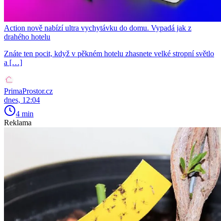
Action nově nabízí ultra vychytávku do domu. Vypadá jak z
drahého hotelu
Znáte ten pocit, když v pěkném hotelu zhasnete velké stropní světlo
a […]
PrimaProstor.cz
dnes, 12:04
4 min
Reklama