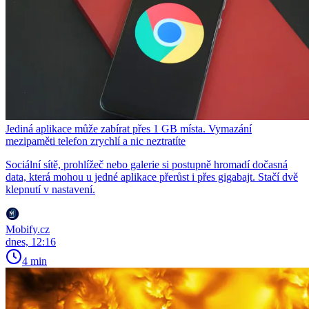
Jediná aplikace může zabírat přes 1 GB místa. Vymazání
mezipaměti telefon zrychlí a nic neztratíte
Sociální sítě, prohlížeč nebo galerie si postupně hromadí dočasná
data, která mohou u jedné aplikace přerůst i přes gigabajt. Stačí dvě
klepnutí v nastavení.
Mobify.cz
dnes, 12:16
4 min