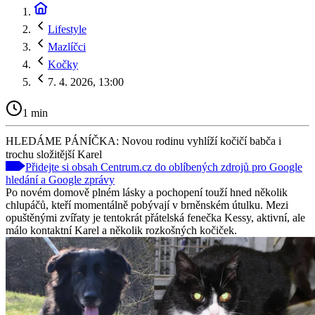
Lifestyle
Mazlíčci
Kočky
7. 4. 2026, 13:00
1 min
HLEDÁME PÁNÍČKA: Novou rodinu vyhlíží kočičí babča i
trochu složitější Karel
Přidejte si obsah Centrum.cz do oblíbených zdrojů pro Google
hledání a Google zprávy
Po novém domově plném lásky a pochopení touží hned několik
chlupáčů, kteří momentálně pobývají v brněnském útulku. Mezi
opuštěnými zvířaty je tentokrát přátelská fenečka Kessy, aktivní, ale
málo kontaktní Karel a několik rozkošných kočiček.