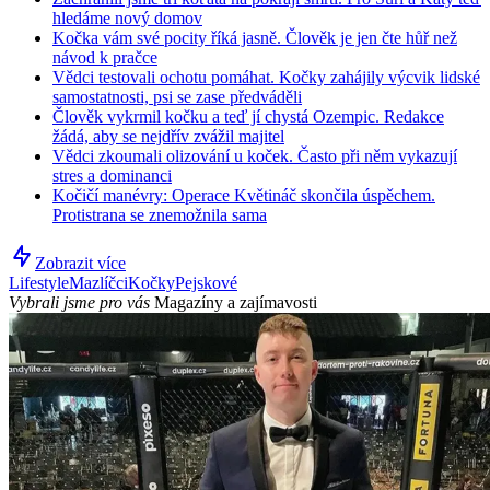
hledáme nový domov
Kočka vám své pocity říká jasně. Člověk je jen čte hůř než
návod k pračce
Vědci testovali ochotu pomáhat. Kočky zahájily výcvik lidské
samostatnosti, psi se zase předváděli
Člověk vykrmil kočku a teď jí chystá Ozempic. Redakce
žádá, aby se nejdřív zvážil majitel
Vědci zkoumali olizování u koček. Často při něm vykazují
stres a dominanci
Kočičí manévry: Operace Květináč skončila úspěchem.
Protistrana se znemožnila sama
Zobrazit více
Lifestyle
Mazlíčci
Kočky
Pejskové
Vybrali jsme pro vás
Magazíny a zajímavosti