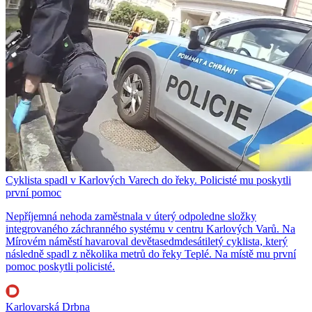
Cyklista spadl v Karlových Varech do řeky. Policisté mu poskytli
první pomoc
Nepříjemná nehoda zaměstnala v úterý odpoledne složky
integrovaného záchranného systému v centru Karlových Varů. Na
Mírovém náměstí havaroval devětasedmdesátiletý cyklista, který
následně spadl z několika metrů do řeky Teplé. Na místě mu první
pomoc poskytli policisté.
Karlovarská Drbna