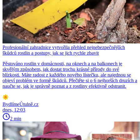
Profesionální zahradnice vytvořila přehled nejnebezpečnějších
škůdců rostlin a postupy, jak se jich rychle zbavit
Pěstováno rostlin v domácnosti, na oknech a na balkonech je
skvělým způsobem, jak dostat trochu krásné přírody do své
blízkosti. Máte radost z každého nového lístečku, ale najednou se
objeví problém ve formě škůdců. Přečtěte si o 6 nejhorších druzích a
naučte se, jak je správně poznat a z rostliny efektivně odstranit.
BydlímeÚtulně.cz
dnes, 12:03
2 min