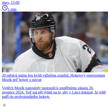
dnes, 12:00
1 min
20 měsíců mimo hru kvůli vážnému zranění. Hokejový reprezentant
Mozík teď bojuje o návrat
Vojtěch Mozík naposledy nastoupil k soutěžnímu zápasu 26.
prosince 2024. Teď má pět týdnů na to, aby v Linci dokázal, že ještě
patří do profesionálního hokeje.