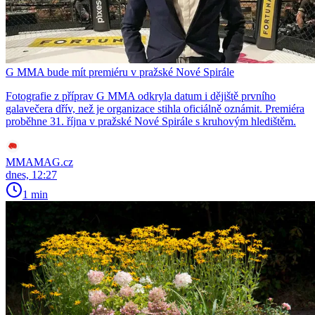
G MMA bude mít premiéru v pražské Nové Spirále
Fotografie z příprav G MMA odkryla datum i dějiště prvního
galavečera dřív, než je organizace stihla oficiálně oznámit. Premiéra
proběhne 31. října v pražské Nové Spirále s kruhovým hledištěm.
MMAMAG.cz
dnes, 12:27
1 min