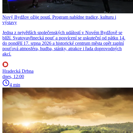
Nový Bydžov ožije poutí. Program nabídne tradice, kulturu i
výstavy
Jedna z největších společenských událostí v Novém Bydžově se
blíží. Svatovavřinecká pouť a posvícení se uskuteční od pátku 14.
do pondělí 17. srpna 2026 a historické centrum města opět zaplní
pouťová atmosféra, hudba, stánky, atrakce i řada doprovodných
akcí.
Hradecká Drbna
dnes, 12:00
4 min