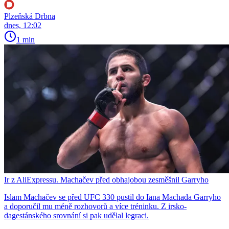
Plzeňská Drbna
dnes, 12:02
1 min
Ir z AliExpressu. Machačev před obhajobou zesměšnil Garryho
Islam Machačev se před UFC 330 pustil do Iana Machada Garryho
a doporučil mu méně rozhovorů a více tréninku. Z irsko-
dagestánského srovnání si pak udělal legraci.