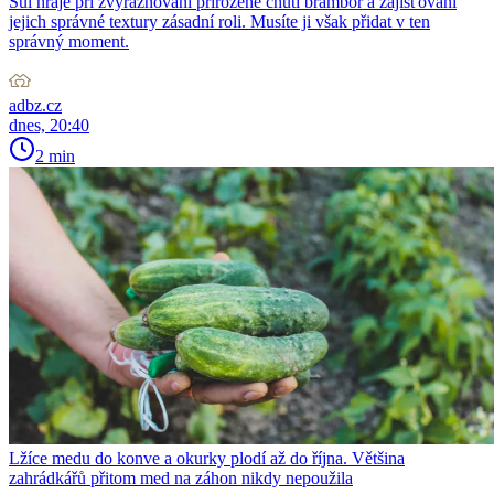
Sůl hraje při zvýrazňování přirozené chuti brambor a zajišťování
jejich správné textury zásadní roli. Musíte ji však přidat v ten
správný moment.
adbz.cz
dnes, 20:40
2 min
Lžíce medu do konve a okurky plodí až do října. Většina
zahrádkářů přitom med na záhon nikdy nepoužila