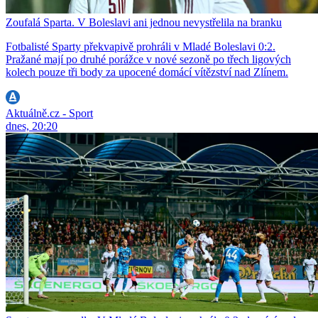
Zoufalá Sparta. V Boleslavi ani jednou nevystřelila na branku
Fotbalisté Sparty překvapivě prohráli v Mladé Boleslavi 0:2.
Pražané mají po druhé porážce v nové sezoně po třech ligových
kolech pouze tři body za upocené domácí vítězství nad Zlínem.
Aktuálně.cz - Sport
dnes, 20:20