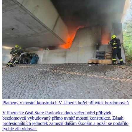
Plameny v mostní konstrukci: V Liberci hořel příbytek bezdomovců
V liberecké části Staré Pavlovice dnes večer hořel příbytek
bezdomovců vybudovaný přímo uvnitř mostní konstrukce. Zásah
profesionálních jednotek zamezil dalším škodám a požár se podařilo
rychle zlikvidovat.