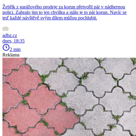
Žebřík z garážového prodeje za korun přetvořil pár v nádhernou
polici. Zabralo jim to jen chvilku a stálo je to pár korun. Navíc se
teď každé návštěvě svým dílem můžou pochlubit.
adbz.cz
dnes, 18:35
2 min
Reklama