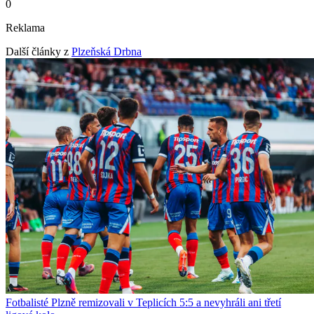
0
Reklama
Další články z
Plzeňská Drbna
Fotbalisté Plzně remizovali v Teplicích 5:5 a nevyhráli ani třetí