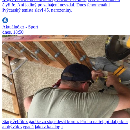
čtyřhře. Ani jediný po zahájení nevzdal. Dnes fenomenální
švýcarský tenista slaví 45. narozeniny.
Aktuálně.cz - Sport
dnes, 18:50
Starý žebřík z garáže za stopadesát korun. Pár ho natřel, přidal prkna
a obývák vypadá jako z katalogu