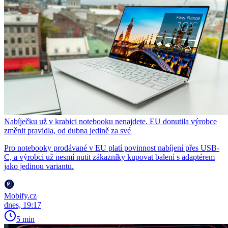
Nabíječku už v krabici notebooku nenajdete. EU donutila výrobce
změnit pravidla, od dubna jedině za své
Pro notebooky prodávané v EU platí povinnost nabíjení přes USB-
C, a výrobci už nesmí nutit zákazníky kupovat balení s adaptérem
jako jedinou variantu.
Mobify.cz
dnes, 19:17
5 min