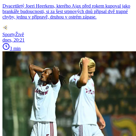
Dvacetiletý Joeri Heerkens, kterého Ajax před rokem kupoval jako
brankáře budoucnosti, si za šest srpnových dnů připsal dvě trapné
chyby, jednu v přípravě, druhou v ostrém zápase.
SportyŽivě
dnes, 20:21
3 min