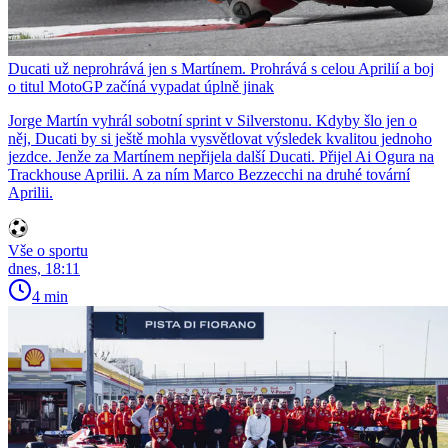
Ducati už neprohrává jen s Martínem. Prohrává s celou Aprilií a boj
o titul MotoGP začíná vypadat úplně jinak
Jorge Martín vyhrál sobotní sprint v Silverstonu. Kdyby šlo jen o
něj, Ducati by si ještě mohla vysvětlovat výsledek kvalitou jednoho
jezdce. Jenže za Martínem nepřijela další Ducati. Přijel Ai Ogura na
Trackhouse Aprilii. A za ním Marco Bezzecchi na druhé tovární
Aprilii.
Vše o sportu
dnes, 18:11
4 min