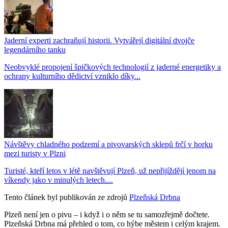
Jaderní experti zachraňují historii. Vytvářejí digitální dvojče
legendárního tanku
Neobvyklé propojení špičkových technologií z jaderné energetiky a
ochrany kulturního dědictví vzniklo díky...
Návštěvy chladného podzemí a pivovarských sklepů frčí v horku
mezi turisty v Plzni
Turisté, kteří letos v létě navštěvují Plzeň, už nepřijíždějí jenom na
víkendy jako v minulých letech....
Tento článek byl publikován ze zdrojů
Plzeňská Drbna
Plzeň není jen o pivu – i když i o něm se tu samozřejmě dočtete.
Plzeňská Drbna má přehled o tom, co hýbe městem i celým krajem.