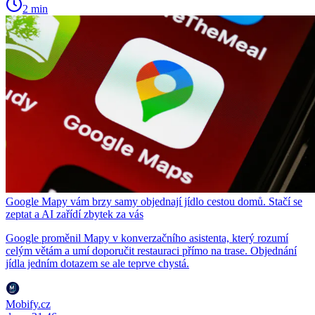
2 min
Google Mapy vám brzy samy objednají jídlo cestou domů. Stačí se
zeptat a AI zařídí zbytek za vás
Google proměnil Mapy v konverzačního asistenta, který rozumí
celým větám a umí doporučit restauraci přímo na trase. Objednání
jídla jedním dotazem se ale teprve chystá.
Mobify.cz