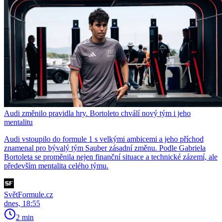
Audi změnilo pravidla hry. Bortoleto chválí nový tým i jeho
mentalitu
Audi vstoupilo do formule 1 s velkými ambicemi a jeho příchod
znamenal pro bývalý tým Sauber zásadní změnu. Podle Gabriela
Bortoleta se proměnila nejen finanční situace a technické zázemí, ale
především mentalita celého týmu.
SvětFormule.cz
dnes, 18:55
2 min