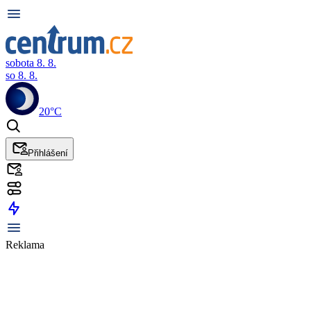
sobota 8. 8.
so 8. 8.
20°C
Přihlášení
Reklama