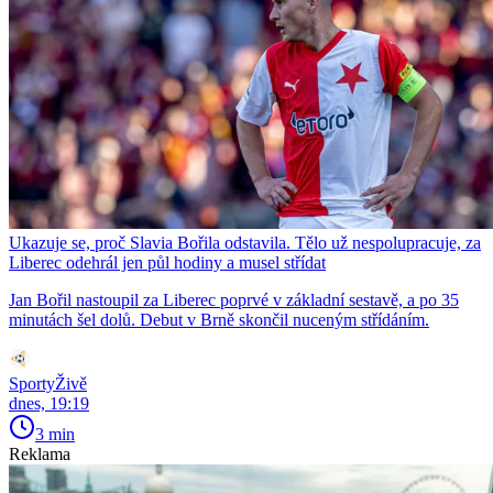
Ukazuje se, proč Slavia Bořila odstavila. Tělo už nespolupracuje, za
Liberec odehrál jen půl hodiny a musel střídat
Jan Bořil nastoupil za Liberec poprvé v základní sestavě, a po 35
minutách šel dolů. Debut v Brně skončil nuceným střídáním.
SportyŽivě
dnes, 19:19
3 min
Reklama