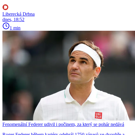
Liberecká Drbna
dnes, 18:52
1 min
Fenomenální Federer udivil i počinem, za který se pohár nedává
Roger Federer během kariéry odehrál 1750 zápasů ve dvouhře a