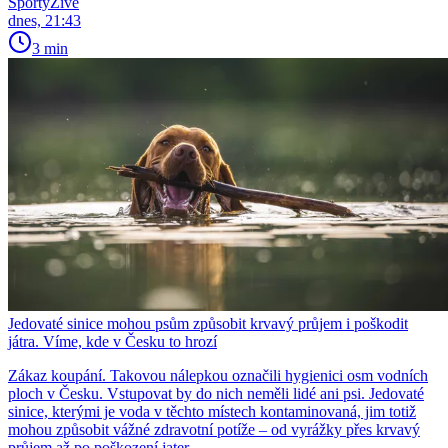
SportyŽivě
dnes, 21:43
3 min
Jedovaté sinice mohou psům způsobit krvavý průjem i poškodit
játra. Víme, kde v Česku to hrozí
Zákaz koupání. Takovou nálepkou označili hygienici osm vodních
ploch v Česku. Vstupovat by do nich neměli lidé ani psi. Jedovaté
sinice, kterými je voda v těchto místech kontaminovaná, jim totiž
mohou způsobit vážné zdravotní potíže – od vyrážky přes krvavý
průjem až po poškození jater.