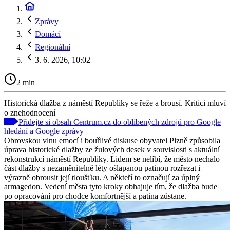
Zprávy
Domácí
Regionální
3. 6. 2026, 10:02
2 min
Historická dlažba z náměstí Republiky se řeže a brousí. Kritici mluví
o znehodnocení
Přidejte si obsah Centrum.cz do oblíbených zdrojů pro Google
hledání a Google zprávy
Obrovskou vlnu emocí i bouřlivé diskuse obyvatel Plzně způsobila
úprava historické dlažby ze žulových desek v souvislosti s aktuální
rekonstrukcí náměstí Republiky. Lidem se nelíbí, že město nechalo
část dlažby s nezaměnitelně léty ošlapanou patinou rozřezat i
výrazně obrousit její tloušťku. A někteří to označují za úplný
armagedon. Vedení města tyto kroky obhajuje tím, že dlažba bude
po opracování pro chodce komfortnější a patina zůstane.