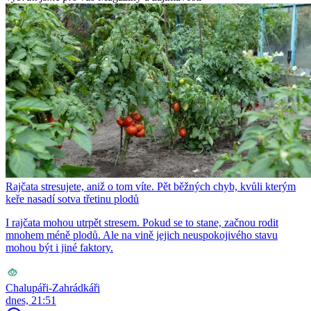
Rajčata stresujete, aniž o tom víte. Pět běžných chyb, kvůli kterým
keře nasadí sotva třetinu plodů
I rajčata mohou utrpět stresem. Pokud se to stane, začnou rodit
mnohem méně plodů. Ale na vině jejich neuspokojivého stavu
mohou být i jiné faktory.
Chalupáři-Zahrádkáři
dnes, 21:51