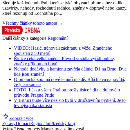
Sleduje každodenní dění, které se týká obyvatel přímo a bez oklik:
uzavírky, nehody, rozhodnutí radnice, změny v dopravě nebo kauzy,
které rezonují od Lochotína po...
Všechny články tohoto autora →
Další články z kategorie
Regionální
VIDEO: Hasiči trénovali záchranu z věže. Zraněného
spouštěli z 50 metrů
Řidiče čeká velká změna. Převod vozidla vyřídí online,
značky přijdou do boxů
Nehoda dodávky a kamionu zavřela dálnici D1 na Brno. Dva
lidé jsou zranění
Olomoucká zoo má nové lemuří mládě. Bílá hlava napovídá,
že jde o samce
FOTO: Lásku všem. Prahou prošly tisíce lidí na duhovém
průvodu Prague Pride
V Brtnici bude více než sto bytů v družstevním bydlení. Je to
levnější, říká starosta
Zobrazit více
Zprávy
Domácí
Regionální
Plzeňský kraj
Vybrali jsme pro vás
Magazíny a zajímavosti