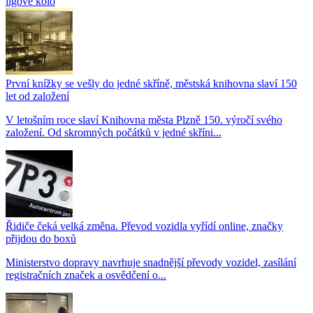
ligové kolo
První knížky se vešly do jedné skříně, městská knihovna slaví 150
let od založení
V letošním roce slaví Knihovna města Plzně 150. výročí svého
založení. Od skromných počátků v jedné skříni...
Řidiče čeká velká změna. Převod vozidla vyřídí online, značky
přijdou do boxů
Ministerstvo dopravy navrhuje snadnější převody vozidel, zasílání
registračních značek a osvědčení o...