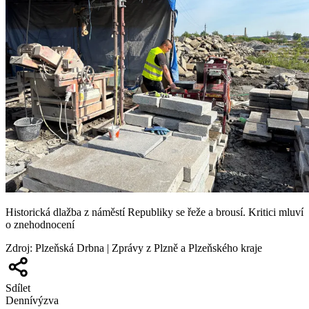
Historická dlažba z náměstí Republiky se řeže a brousí. Kritici mluví
o znehodnocení
Zdroj
:
Plzeňská Drbna | Zprávy z Plzně a Plzeňského kraje
Sdílet
Denní
výzva