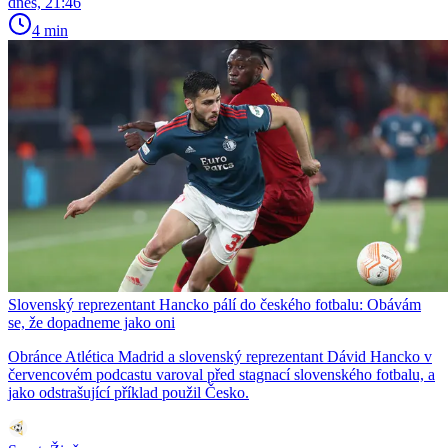
dnes, 21:46
4 min
Slovenský reprezentant Hancko pálí do českého fotbalu: Obávám
se, že dopadneme jako oni
Obránce Atlética Madrid a slovenský reprezentant Dávid Hancko v
červencovém podcastu varoval před stagnací slovenského fotbalu, a
jako odstrašující příklad použil Česko.