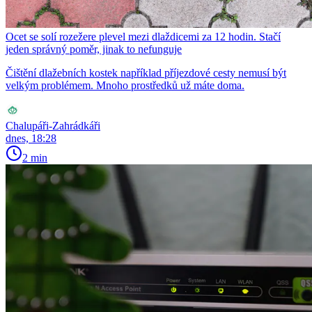
Ocet se solí rozežere plevel mezi dlaždicemi za 12 hodin. Stačí
jeden správný poměr, jinak to nefunguje
Čištění dlažebních kostek například příjezdové cesty nemusí být
velkým problémem. Mnoho prostředků už máte doma.
Chalupáři-Zahrádkáři
dnes, 18:28
2 min