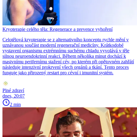
Kryoterapie celého těla: Regenerace a prevence vyhoření
Celotělová kryoterapie se z alternativního konceptu rychle mění v
uznávanou součást moderní regenerační medicíny. Krátkodobé
vystavení organismu extrémnímu suchému chladu vyvolává v těle
silnou neuroendokrinní reakci. Během několika minut dochází k
masivnímu perifernímu stažení cév, po kterém při opětovném zahřátí
následuje intenzivní prokrvení všech orgánů a tkání. Tento proces
funguje jako přirozený restart pro cévní i imunitní systém.
Plné zdraví
dnes, 20:07
2 min