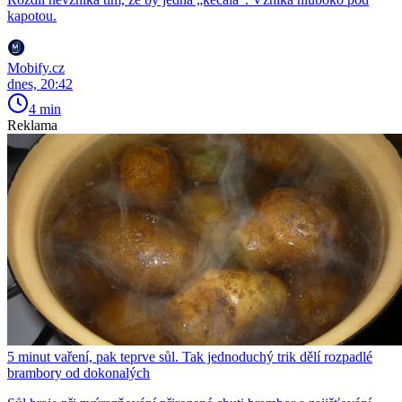
kapotou.
Mobify.cz
dnes, 20:42
4 min
Reklama
5 minut vaření, pak teprve sůl. Tak jednoduchý trik dělí rozpadlé
brambory od dokonalých