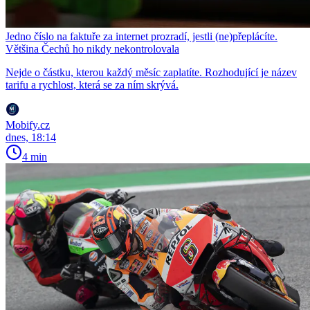
Jedno číslo na faktuře za internet prozradí, jestli (ne)přeplácíte.
Většina Čechů ho nikdy nekontrolovala
Nejde o částku, kterou každý měsíc zaplatíte. Rozhodující je název
tarifu a rychlost, která se za ním skrývá.
Mobify.cz
dnes, 18:14
4 min