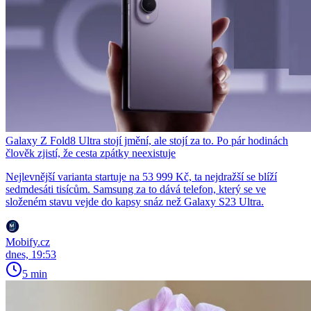
Galaxy Z Fold8 Ultra stojí jmění, ale stojí za to. Po pár hodinách
člověk zjistí, že cesta zpátky neexistuje
Nejlevnější varianta startuje na 53 999 Kč, ta nejdražší se blíží
sedmdesáti tisícům. Samsung za to dává telefon, který se ve
složeném stavu vejde do kapsy snáz než Galaxy S23 Ultra.
Mobify.cz
dnes, 19:53
5 min