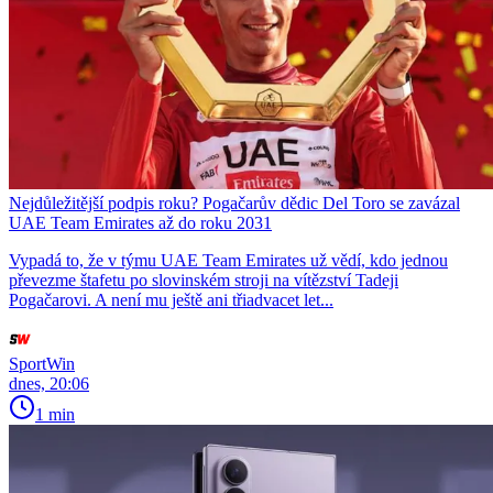
Nejdůležitější podpis roku? Pogačarův dědic Del Toro se zavázal
UAE Team Emirates až do roku 2031
Vypadá to, že v týmu UAE Team Emirates už vědí, kdo jednou
převezme štafetu po slovinském stroji na vítězství Tadeji
Pogačarovi. A není mu ještě ani třiadvacet let...
SportWin
dnes, 20:06
1 min