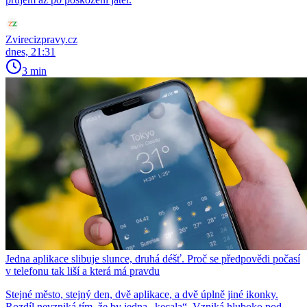
Zvirecizpravy.cz
dnes, 21:31
3 min
Jedna aplikace slibuje slunce, druhá déšť. Proč se předpovědi počasí
v telefonu tak liší a která má pravdu
Stejné město, stejný den, dvě aplikace, a dvě úplně jiné ikonky.
Rozdíl nevzniká tím, že by jedna „kecala“. Vzniká hluboko pod