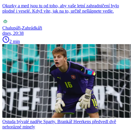
Okurky a med jsou tu od toho, aby vaše letní zahradničení bylo
plodné i veselé. Když víte, jak na to, určitě nešlápnete vedle.
Chalupáři-Zahrádkáři
dnes, 20:38
2 min
Ostuda bývalé naděje Sparty. Brankář Heerkens předvedl dvě
nehorázné minely