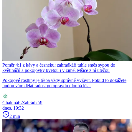
Poměr 4:1 z kávy a česneku: zahrádkáři tuhle směs sypou do
květináčů a pokojovky kvetou i v zimě. Mšice z ní utečou
Pokojové rostliny je třeba vždy správně vyživit. Pokud to dokážete,
budou vám dělat radost po opravdu dlouhá léta.
Chalupáři-Zahrádkáři
dnes, 19:32
2 min