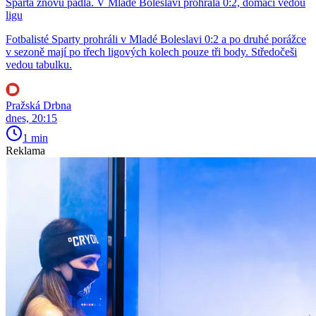
Sparta znovu padla. V Mladé Boleslavi prohrála 0:2, domácí vedou
ligu
Fotbalisté Sparty prohráli v Mladé Boleslavi 0:2 a po druhé porážce
v sezoně mají po třech ligových kolech pouze tři body. Středočeši
vedou tabulku.
Pražská Drbna
dnes, 20:15
1 min
Reklama