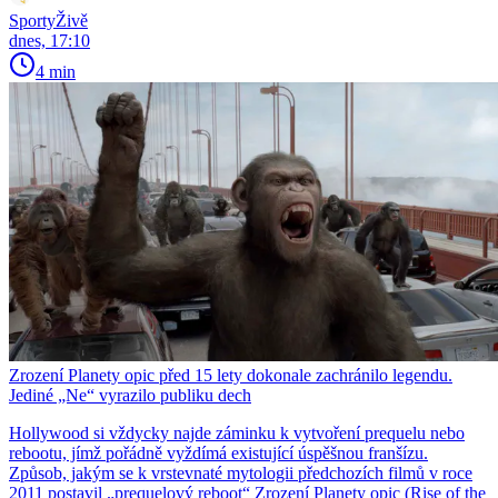
SportyŽivě
dnes, 17:10
4 min
Zrození Planety opic před 15 lety dokonale zachránilo legendu.
Jediné „Ne“ vyrazilo publiku dech
Hollywood si vždycky najde záminku k vytvoření prequelu nebo
rebootu, jímž pořádně vyždímá existující úspěšnou franšízu.
Způsob, jakým se k vrstevnaté mytologii předchozích filmů v roce
2011 postavil „prequelový reboot“ Zrození Planety opic (Rise of the