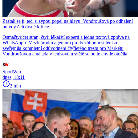
Zastali se jí, teď si sypou popel na hlavu. Vondroušová po odhalení
pravdy čelí drsné kritice
Osmačtyřicet stran, čtyři lékařští experti a jedna textová zpráva na
WhatsAppu. Mezinárodní agentura pro bezúhonnost tenisu
zveřejnila kompletní odůvodnění čtyřletého trestu pro Markétu
Vondroušovou a nálada v tenisovém světě se od té chvíle otočila.
SportWin
dnes, 18:11
2 min