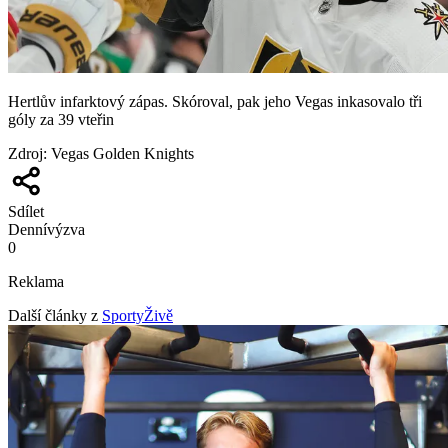
Hertlův infarktový zápas. Skóroval, pak jeho Vegas inkasovalo tři
góly za 39 vteřin
Zdroj
:
Vegas Golden Knights
Sdílet
Denní
výzva
0
Reklama
Další články z
SportyŽivě