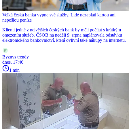
Velká česká banka vypne své služby. Lidé nezaplatí kartou ani
nepošlou peníze
Klienti jedné z největších českých bank by měli počítat s krátkým
omezením služeb. ČSOB na neděli 9. srpna naplánovala odstávku
elektronického bankovnictví, která ovlivní také nákupy na internetu.
Byznys trendy
dnes, 17:46
1 min