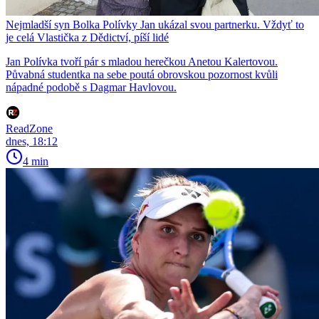
Nejmladší syn Bolka Polívky Jan ukázal svou partnerku. Vždyť to
je celá Vlastička z Dědictví, píší lidé
Jan Polívka tvoří pár s mladou herečkou Anetou Kalertovou.
Půvabná studentka na sebe poutá obrovskou pozornost kvůli
nápadné podobě s Dagmar Havlovou.
ReadZone
dnes, 18:12
4 min