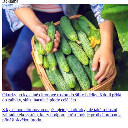
Reklama
Okurky po kyselině citronové rostou do šířky i délky. Kdo ji přidá
do zálivky, sklízí baculaté plody celé léto
S kyselinou citronovou nepěstujete jen okurky, ale také robustní
zahradní ekosystém, který podporuje růst, bojuje proti chorobám a
přináší skvělou úrodu.