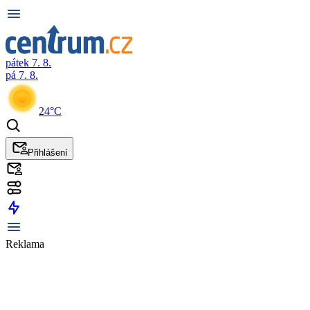
pátek 7. 8.
pá 7. 8.
24°C
Přihlášení
Reklama