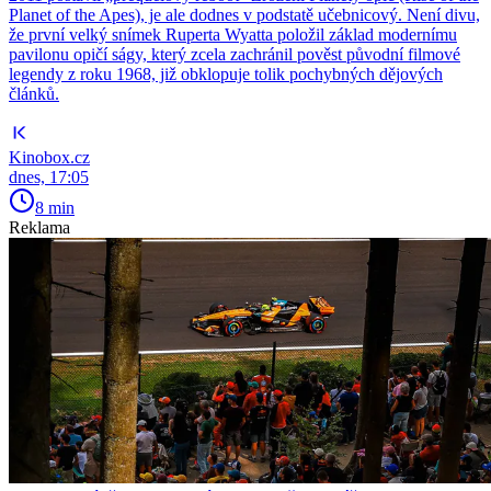
Planet of the Apes), je ale dodnes v podstatě učebnicový. Není divu,
že první velký snímek Ruperta Wyatta položil základ modernímu
pavilonu opičí ságy, který zcela zachránil pověst původní filmové
legendy z roku 1968, již obklopuje tolik pochybných dějových
článků.
Kinobox.cz
dnes, 17:05
8 min
Reklama