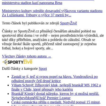
ministerstva stadion kazí panorama Brna
Ministerstvo kultury odmítlo dosavadní výškovou variantu stadionu
Za Lužánkami. Tribuny o výšce 37 metrů by...
Tento článek byl publikován ze zdrojů
SportyŽivě
Články ze SportyŽivě.cz přinášejí čtenářům aktuální pohled na
sportovní dění doma i ve světě – nejen prostřednictvím výsledků, ale
také díky příběhům, analýzám a pohledu do zákulisí. Obsah se
věnuje široké škále sportů, přičemž silně zastoupený je zejména
fotbal, hokej a bojové sporty, ale...
Všechny články tohoto autora →
Další články z kategorie
Sport
Zastali se jí, teď si sypou popel na hlavu. Vondroušová po
odhalení pravdy čelí drsné kritice
Viliam Schrojf: žižkovský kluk, nejlepší brankář MS 1962 a
finále v Chile, které přepsaly jeho kariéru
Brankář Kinský dostal nálepku, kterou by si možná nepřál.
Nejsebevědomější hráč Premier League
Česká osmnáctka přišla o medaili. Nedvěd popsal 15 minut,