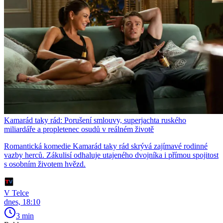
Kamarád taky rád: Porušení smlouvy, superjachta ruského
miliardáře a propletenec osudů v reálném životě
Romantická komedie Kamarád taky rád skrývá zajímavé rodinné
vazby herců. Zákulisí odhaluje utajeného dvojníka i přímou spojitost
s osobním životem hvězd.
V Telce
dnes, 18:10
3 min