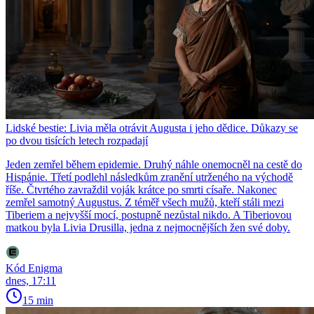
Lidské bestie: Livia měla otrávit Augusta i jeho dědice. Důkazy se
po dvou tisících letech rozpadají
Jeden zemřel během epidemie. Druhý náhle onemocněl na cestě do
Hispánie. Třetí podlehl následkům zranění utrženého na východě
říše. Čtvrtého zavraždil voják krátce po smrti císaře. Nakonec
zemřel samotný Augustus. Z téměř všech mužů, kteří stáli mezi
Tiberiem a nejvyšší mocí, postupně nezůstal nikdo. A Tiberiovou
matkou byla Livia Drusilla, jedna z nejmocnějších žen své doby.
Kód Enigma
dnes, 17:11
15 min