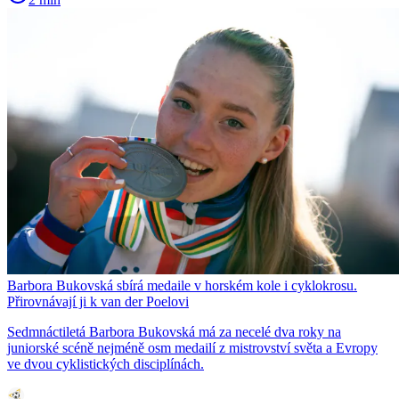
Barbora Bukovská sbírá medaile v horském kole i cyklokrosu.
Přirovnávají ji k van der Poelovi
Sedmnáctiletá Barbora Bukovská má za necelé dva roky na
juniorské scéně nejméně osm medailí z mistrovství světa a Evropy
ve dvou cyklistických disciplínách.