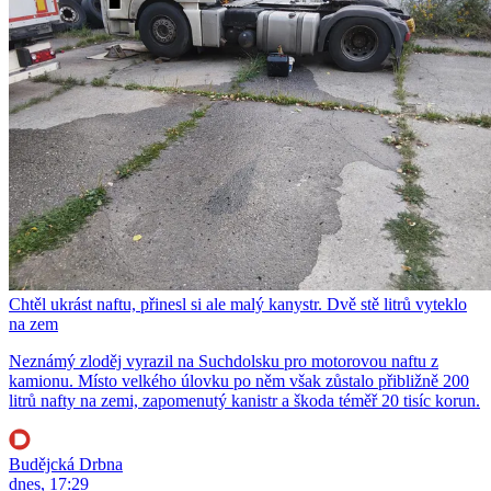
Chtěl ukrást naftu, přinesl si ale malý kanystr. Dvě stě litrů vyteklo
na zem
Neznámý zloděj vyrazil na Suchdolsku pro motorovou naftu z
kamionu. Místo velkého úlovku po něm však zůstalo přibližně 200
litrů nafty na zemi, zapomenutý kanistr a škoda téměř 20 tisíc korun.
Budějcká Drbna
dnes, 17:29