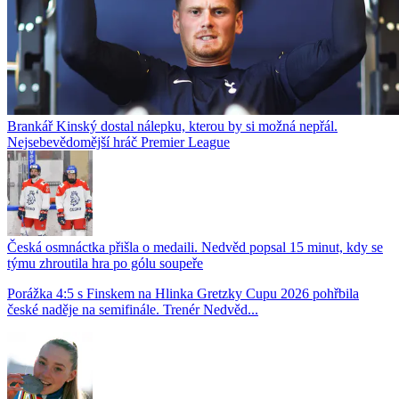
Brankář Kinský dostal nálepku, kterou by si možná nepřál.
Nejsebevědomější hráč Premier League
Česká osmnáctka přišla o medaili. Nedvěd popsal 15 minut, kdy se
týmu zhroutila hra po gólu soupeře
Porážka 4:5 s Finskem na Hlinka Gretzky Cupu 2026 pohřbila
české naděje na semifinále. Trenér Nedvěd...