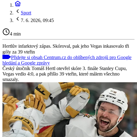
Sport
7. 6. 2026, 09:45
4 min
Hertlův infarktový zápas. Skóroval, pak jeho Vegas inkasovalo tři
góly za 39 vteřin
Přidejte si obsah Centrum.cz do oblíbených zdrojů pro Google
hledání a Google zprávy
Český útočník Tomáš Hertl otevřel skóre 3. finále Stanley Cupu,
Vegas vedlo 4:0, a pak přišlo 39 vteřin, které málem všechno
smazaly.