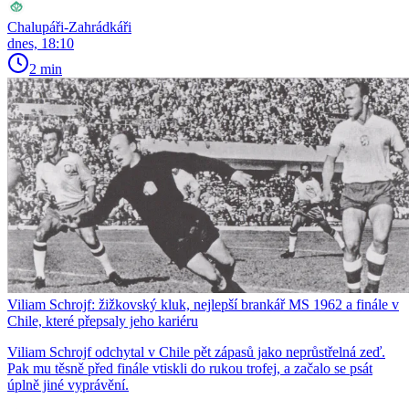
Chalupáři-Zahrádkáři
dnes, 18:10
2 min
Viliam Schrojf: žižkovský kluk, nejlepší brankář MS 1962 a finále v
Chile, které přepsaly jeho kariéru
Viliam Schrojf odchytal v Chile pět zápasů jako neprůstřelná zeď.
Pak mu těsně před finále vtiskli do rukou trofej, a začalo se psát
úplně jiné vyprávění.