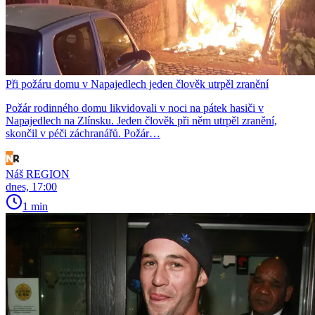
Při požáru domu v Napajedlech jeden člověk utrpěl zranění
Požár rodinného domu likvidovali v noci na pátek hasiči v
Napajedlech na Zlínsku. Jeden člověk při něm utrpěl zranění,
skončil v péči záchranářů. Požár…
Náš REGION
dnes, 17:00
1 min