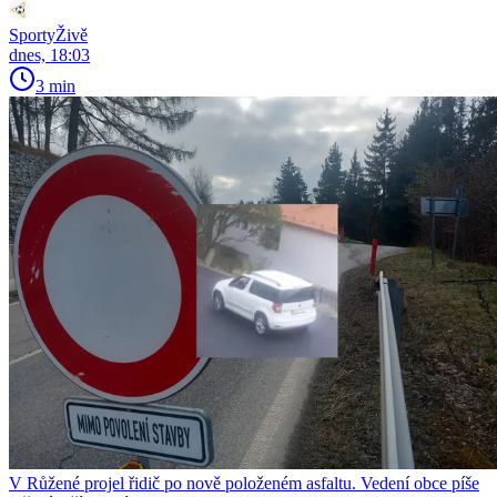
SportyŽivě
dnes, 18:03
3 min
V Růžené projel řidič po nově položeném asfaltu. Vedení obce píše