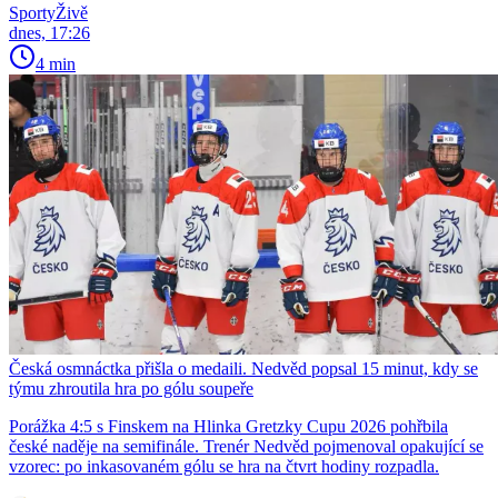
SportyŽivě
dnes, 17:26
4 min
Česká osmnáctka přišla o medaili. Nedvěd popsal 15 minut, kdy se
týmu zhroutila hra po gólu soupeře
Porážka 4:5 s Finskem na Hlinka Gretzky Cupu 2026 pohřbila
české naděje na semifinále. Trenér Nedvěd pojmenoval opakující se
vzorec: po inkasovaném gólu se hra na čtvrt hodiny rozpadla.