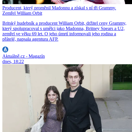
Producent, který proměnil Madonnu a získal s ní tři Grammy.
Zemřel William Orbit
Britský hudebník a producent William Orbit, držitel ceny Grammy,
který spolupracoval s umělci jako Madonna, Britney Spears a U2,
zemřel ve věku 69 let. O jeho úmrtí informovali jeho rodina a
přátelé, napsala agentura AFP.
Aktuálně.cz - Magazín
dnes, 18:22