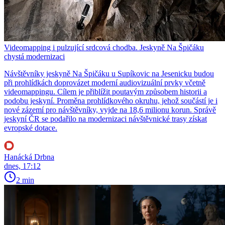
Videomapping i pulzující srdcová chodba. Jeskyně Na Špičáku
chystá modernizaci
Návštěvníky jeskyně Na Špičáku u Supíkovic na Jesenicku budou
při prohlídkách doprovázet moderní audiovizuální prvky včetně
videomappingu. Cílem je přiblížit poutavým způsobem historii a
podobu jeskyní. Proměna prohlídkového okruhu, jehož součástí je i
nové zázemí pro návštěvníky, vyjde na 18,6 milionu korun. Správě
jeskyní ČR se podařilo na modernizaci návštěvnické trasy získat
evropské dotace.
Hanácká Drbna
dnes, 17:12
2 min