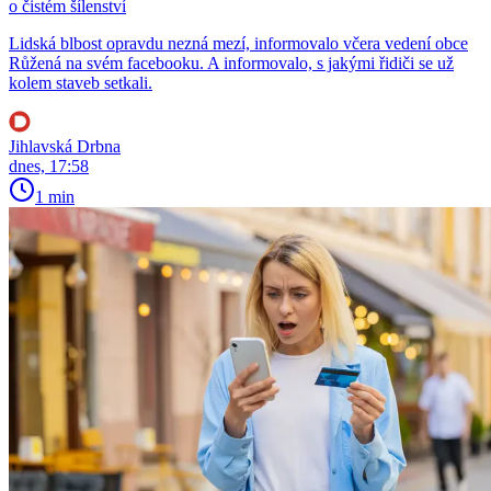
o čistém šílenství
Lidská blbost opravdu nezná mezí, informovalo včera vedení obce
Růžená na svém facebooku. A informovalo, s jakými řidiči se už
kolem staveb setkali.
Jihlavská Drbna
dnes, 17:58
1 min