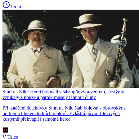
1 min
Smrt na Nilu: Herci bojovali s 54stupňovým vedrem, kostýmy
vznikaly z nouze a parník musely táhnout čluny
Při natáčení detektivky Smrt na Nilu štáb bojoval s obrovským
horkem i hlukem lodních motorů. Zvláštní původ filmových
kostýmů překvapil i samotné herce.
V Telce