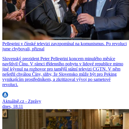
Pellegrini v čínské televizi zavzpomínal na komunismus. Po revoluci
jsme chybovali, přiznal
Slovenský prezident Peter Pellegrini koncem minulého měsíce
navštívil Čínu. V rámci třídenního pobytu v lidové republice mimo
jiné kývnul na rozhovor pro tamější státní televizi CGTN. V něm
nešetřil chválou Číny, sliby, že Slovensko může být pro Peking
vynikajícím prostředníkem, a zkritizoval vývoj po sametové
revoluci.
Aktuálně.cz - Zprávy
dnes, 18:11