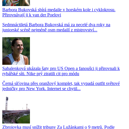
Barbora Bukovská sbírá medaile v horském kole i cyklokrosu.
Přirovnávají ji k van der Poelovi
Sedmnáctiletá Barbora Bukovská má za necelé dva roky na
juniorské scéně nejméně osm medailí z mistrovství...
Sabalenková ukázala šaty pro US Open a fanoušci ji přirovnali k
rybářské síti. Nike prý ztratili cit pro módu
Černá síťovina přes oranžový komplet, tak vypadá outfit světové
jedničky pro New York. Internet se chytil...
Zbrojovka musí snížit tribuny Za Lužánkami o 9 metrů. Podle