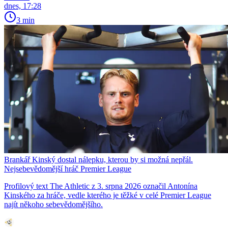
dnes, 17:28
3 min
Brankář Kinský dostal nálepku, kterou by si možná nepřál.
Nejsebevědomější hráč Premier League
Profilový text The Athletic z 3. srpna 2026 označil Antonína
Kinského za hráče, vedle kterého je těžké v celé Premier League
najít někoho sebevědomějšího.