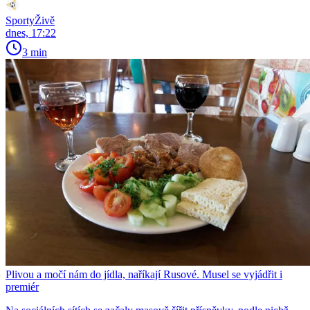
SportyŽivě
dnes, 17:22
3 min
Plivou a močí nám do jídla, naříkají Rusové. Musel se vyjádřit i
premiér