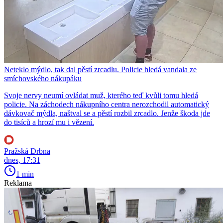
Neteklo mýdlo, tak dal pěstí zrcadlu. Policie hledá vandala ze
smíchovského nákupáku
Svoje nervy neumí ovládat muž, kterého teď kvůli tomu hledá
policie. Na záchodech nákupního centra nerozchodil automatický
dávkovač mýdla, naštval se a pěstí rozbil zrcadlo. Jenže škoda jde
do tisíců a hrozí mu i vězení.
Pražská Drbna
dnes, 17:31
1 min
Reklama