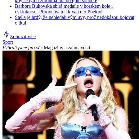
kdy se týmu zhroutila hra po gólu soupeře
Barbora Bukovská sbírá medaile v horském kole i
cyklokrosu. Přirovnávají ji k van der Poelovi
Stella je hrdý, že nehledali výmluvy, proč nedokážou bojovat
o titul
Zobrazit více
Sport
Vybrali jsme pro vás
Magazíny a zajímavosti