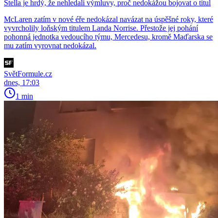
Stella je hrdý, že nehledali výmluvy, proč nedokážou bojovat o titul
McLaren zatím v nové éře nedokázal navázat na úspěšné roky, které
vyvrcholily loňským titulem Landa Norrise. Přestože jej pohání
pohonná jednotka vedoucího týmu, Mercedesu, kromě Maďarska se
mu zatím vyrovnat nedokázal.
SvětFormule.cz
dnes, 17:03
1 min