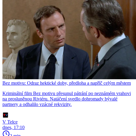
Bez motivu: Odraz hektické doby, předloha a napříč celým městem
Kriminální film Bez motivu přesunul pátrání po neznámém vrahovi
na prosluněnou Riviéru. Natáčení svedlo dohromady bývalé
partnery a odhalilo vzácné rekvizity.
V Telce
dnes, 17:10
2 min