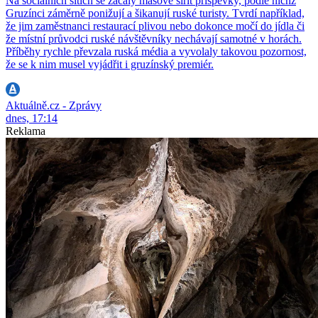
Na sociálních sítích se začaly masově šířit příspěvky, podle nichž
Gruzínci záměrně ponižují a šikanují ruské turisty. Tvrdí například,
že jim zaměstnanci restaurací plivou nebo dokonce močí do jídla či
že místní průvodci ruské návštěvníky nechávají samotné v horách.
Příběhy rychle převzala ruská média a vyvolaly takovou pozornost,
že se k nim musel vyjádřit i gruzínský premiér.
Aktuálně.cz - Zprávy
dnes, 17:14
Reklama