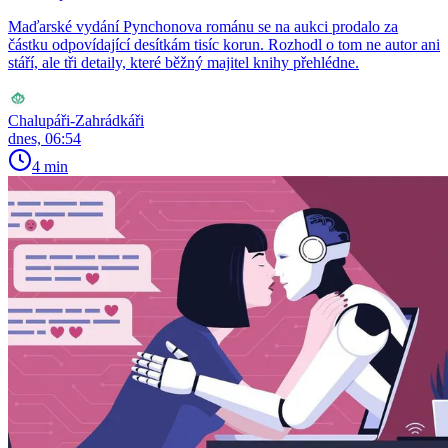
Maďarské vydání Pynchonova románu se na aukci prodalo za
částku odpovídající desítkám tisíc korun. Rozhodl o tom ne autor ani
stáří, ale tři detaily, které běžný majitel knihy přehlédne.
Chalupáři-Zahrádkáři
dnes, 06:54
4 min