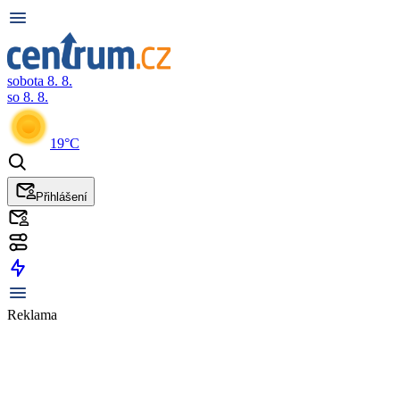
sobota 8. 8.
so 8. 8.
19°C
Přihlášení
Reklama