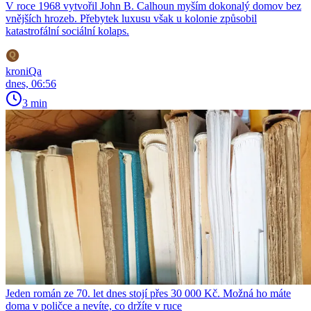
V roce 1968 vytvořil John B. Calhoun myším dokonalý domov bez
vnějších hrozeb. Přebytek luxusu však u kolonie způsobil
katastrofální sociální kolaps.
kroniQa
dnes, 06:56
3 min
Jeden román ze 70. let dnes stojí přes 30 000 Kč. Možná ho máte
doma v poličce a nevíte, co držíte v ruce