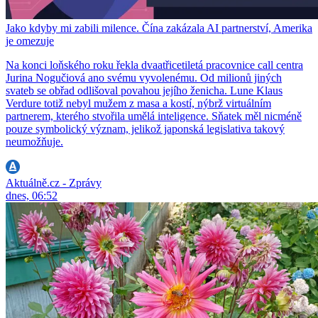
Jako kdyby mi zabili milence. Čína zakázala AI partnerství, Amerika
je omezuje
Na konci loňského roku řekla dvaatřicetiletá pracovnice call centra
Jurina Nogučiová ano svému vyvolenému. Od milionů jiných
svateb se obřad odlišoval povahou jejího ženicha. Lune Klaus
Verdure totiž nebyl mužem z masa a kostí, nýbrž virtuálním
partnerem, kterého stvořila umělá inteligence. Sňatek měl nicméně
pouze symbolický význam, jelikož japonská legislativa takový
neumožňuje.
Aktuálně.cz - Zprávy
dnes, 06:52