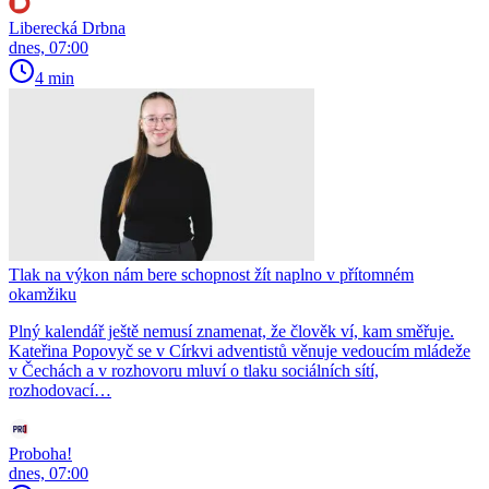
Liberecká Drbna
dnes, 07:00
4 min
Tlak na výkon nám bere schopnost žít naplno v přítomném
okamžiku
Plný kalendář ještě nemusí znamenat, že člověk ví, kam směřuje.
Kateřina Popovyč se v Církvi adventistů věnuje vedoucím mládeže
v Čechách a v rozhovoru mluví o tlaku sociálních sítí,
rozhodovací…
Proboha!
dnes, 07:00