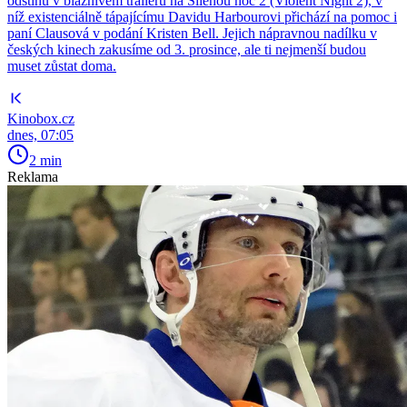
odstínů v bláznivém traileru na Šílenou noc 2 (Violent Night 2), v
níž existenciálně tápajícímu Davidu Harbourovi přichází na pomoc i
paní Clausová v podání Kristen Bell. Jejich nápravnou nadílku v
českých kinech zakusíme od 3. prosince, ale ti nejmenší budou
muset zůstat doma.
Kinobox.cz
dnes, 07:05
2 min
Reklama