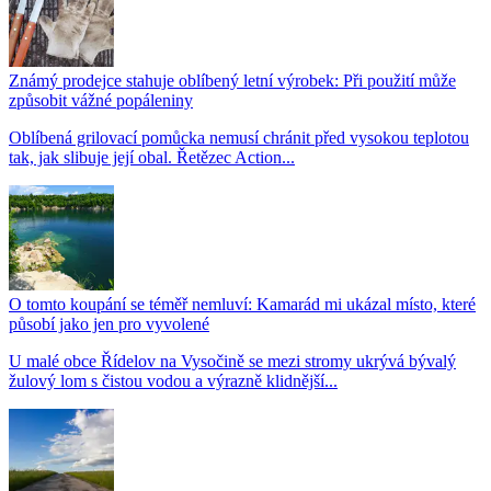
Známý prodejce stahuje oblíbený letní výrobek: Při použití může
způsobit vážné popáleniny
Oblíbená grilovací pomůcka nemusí chránit před vysokou teplotou
tak, jak slibuje její obal. Řetězec Action...
O tomto koupání se téměř nemluví: Kamarád mi ukázal místo, které
působí jako jen pro vyvolené
U malé obce Řídelov na Vysočině se mezi stromy ukrývá bývalý
žulový lom s čistou vodou a výrazně klidnější...