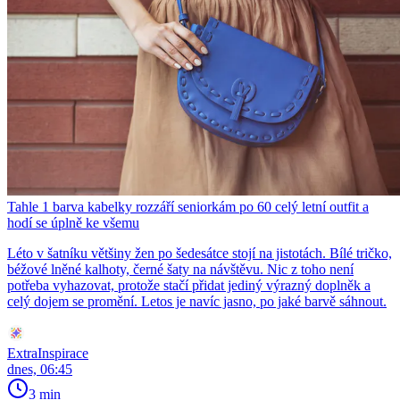
Tahle 1 barva kabelky rozzáří seniorkám po 60 celý letní outfit a
hodí se úplně ke všemu
Léto v šatníku většiny žen po šedesátce stojí na jistotách. Bílé tričko,
béžové lněné kalhoty, černé šaty na návštěvu. Nic z toho není
potřeba vyhazovat, protože stačí přidat jediný výrazný doplněk a
celý dojem se promění. Letos je navíc jasno, po jaké barvě sáhnout.
ExtraInspirace
dnes, 06:45
3 min