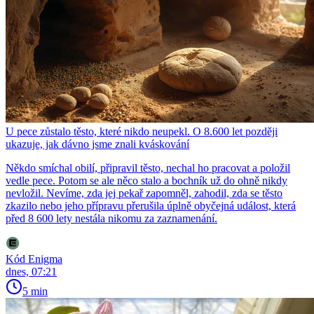
U pece zůstalo těsto, které nikdo neupekl. O 8.600 let později
ukazuje, jak dávno jsme znali kváskování
Někdo smíchal obilí, připravil těsto, nechal ho pracovat a položil
vedle pece. Potom se ale něco stalo a bochník už do ohně nikdy
nevložil. Nevíme, zda jej pekař zapomněl, zahodil, zda se těsto
zkazilo nebo jeho přípravu přerušila úplně obyčejná událost, která
před 8 600 lety nestála nikomu za zaznamenání.
Kód Enigma
dnes, 07:21
5 min