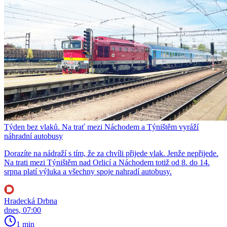
Týden bez vlaků. Na trať mezi Náchodem a Týništěm vyráží
náhradní autobusy
Dorazíte na nádraží s tím, že za chvíli přijede vlak. Jenže nepřijede.
Na trati mezi Týništěm nad Orlicí a Náchodem totiž od 8. do 14.
srpna platí výluka a všechny spoje nahradí autobusy.
Hradecká Drbna
dnes, 07:00
1 min