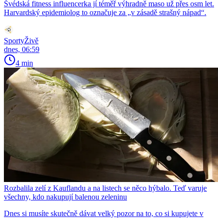
Švédská fitness influencerka jí téměř výhradně maso už přes osm let.
Harvardský epidemiolog to označuje za „v zásadě strašný nápad“.
SportyŽivě
dnes, 06:59
4 min
Rozbalila zelí z Kauflandu a na listech se něco hýbalo. Teď varuje
všechny, kdo nakupují balenou zeleninu
Dnes si musíte skutečně dávat velký pozor na to, co si kupujete v