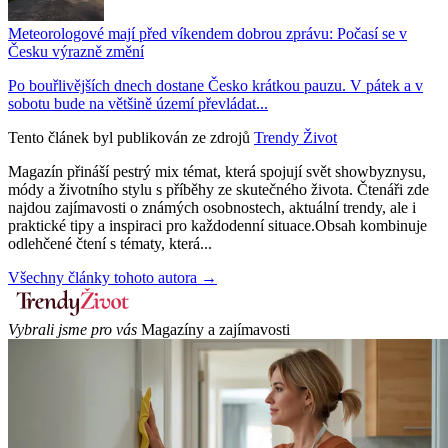
Meteorologové mají před víkendem dobrou zprávu: Počasí se v
Česku výrazně změní
Po bouřlivějších dnech dostane Česko krátkou pauzu. V pátek a v
sobotu bude na většině území převládat...
Tento článek byl publikován ze zdrojů
Trendy Život
Magazín přináší pestrý mix témat, která spojují svět showbyznysu,
módy a životního stylu s příběhy ze skutečného života. Čtenáři zde
najdou zajímavosti o známých osobnostech, aktuální trendy, ale i
praktické tipy a inspiraci pro každodenní situace.Obsah kombinuje
odlehčené čtení s tématy, která...
Všechny články tohoto autora →
Vybrali jsme pro vás
Magazíny a zajímavosti