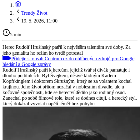
Trendy Život
19. 5. 2026, 11:00
5 min
Herec Rudolf Hrušínský patřil k největším talentům své doby. Za
jeho genialitu ho režim ho tvrdě potrestal
Přidejte si obsah Centrum.cz do oblíbených zdrojů pro Google
hledání a Google zprávy
Rudolf Hrušínský patří k hercům, jejichž tvář si divák pamatuje i
dlouho po titulcích. Byl Švejkem, děsivě klidným Karlem
Kopfrkinglem i doktorem Skružným, který se za volantem kochal
krajinou. Jeho život přitom nezačal v noblesním divadle, ale u
kočovné společnosti, kde se herectví dědilo jako rodinný osud.
Zanechal po sobě filmové role, které se dodnes citují, a herecký styl,
který dokázal vyvolat napětí téměř bez pohybu.