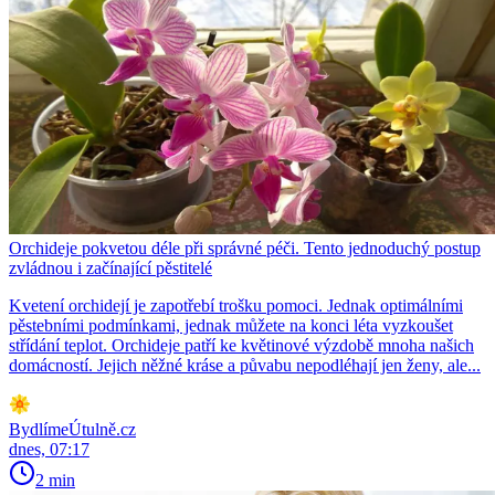
Orchideje pokvetou déle při správné péči. Tento jednoduchý postup
zvládnou i začínající pěstitelé
Kvetení orchidejí je zapotřebí trošku pomoci. Jednak optimálními
pěstebními podmínkami, jednak můžete na konci léta vyzkoušet
střídání teplot. Orchideje patří ke květinové výzdobě mnoha našich
domácností. Jejich něžné kráse a půvabu nepodléhají jen ženy, ale...
BydlímeÚtulně.cz
dnes, 07:17
2 min