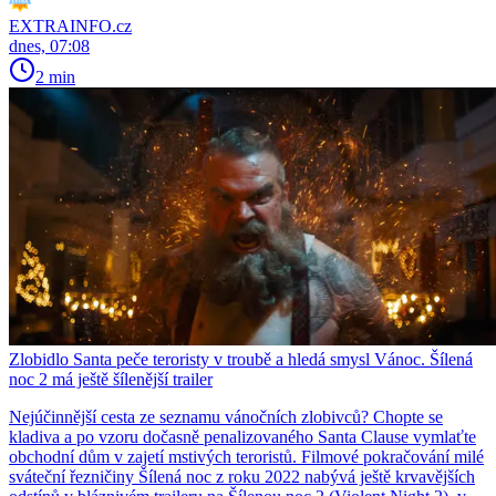
EXTRAINFO.cz
dnes, 07:08
2 min
Zlobidlo Santa peče teroristy v troubě a hledá smysl Vánoc. Šílená
noc 2 má ještě šílenější trailer
Nejúčinnější cesta ze seznamu vánočních zlobivců? Chopte se
kladiva a po vzoru dočasně penalizovaného Santa Clause vymlaťte
obchodní dům v zajetí mstivých teroristů. Filmové pokračování milé
sváteční řezničiny Šílená noc z roku 2022 nabývá ještě krvavějších