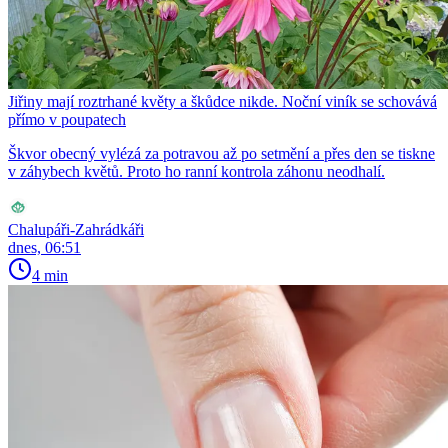
Jiřiny mají roztrhané květy a škůdce nikde. Noční viník se schovává
přímo v poupatech
Škvor obecný vylézá za potravou až po setmění a přes den se tiskne
v záhybech květů. Proto ho ranní kontrola záhonu neodhalí.
Chalupáři-Zahrádkáři
dnes, 06:51
4 min