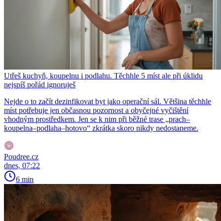
Utřeš kuchyň, koupelnu i podlahu. Těchhle 5 míst ale při úklidu
nejspíš pořád ignoruješ
Nejde o to začít dezinfikovat byt jako operační sál. Většina těchhle
míst potřebuje jen občasnou pozornost a obyčejné vyčištění
vhodným prostředkem. Jen se k nim při běžné trase „prach–
koupelna–podlaha–hotovo“ zkrátka skoro nikdy nedostaneme.
Poudree.cz
dnes, 07:22
6 min