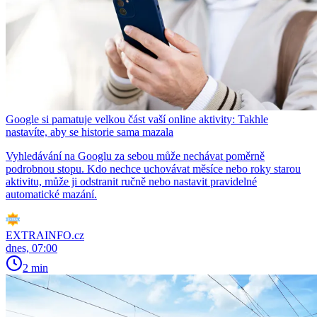
Google si pamatuje velkou část vaší online aktivity: Takhle
nastavíte, aby se historie sama mazala
Vyhledávání na Googlu za sebou může nechávat poměrně
podrobnou stopu. Kdo nechce uchovávat měsíce nebo roky starou
aktivitu, může ji odstranit ručně nebo nastavit pravidelné
automatické mazání.
EXTRAINFO.cz
dnes, 07:00
2 min