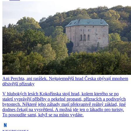
Ani Perchta, ani rarášek. Nejtajemnější hrad Česka obývají mnohem
děsivější přízraky
V hlubokých lesích Kokořínska stojí hrad, kolem kterého se po
staletí vyprávějí příběhy o pekelné propasti, přízracích a podivných
bytostech. Některé jeho záhady mají překvapivě reálný základ, jiné
dodnes čekají na vysvětlení. A možná jde jen o lákadlo pro turisty.
To posoudíte sami, když se na místo vydáte.