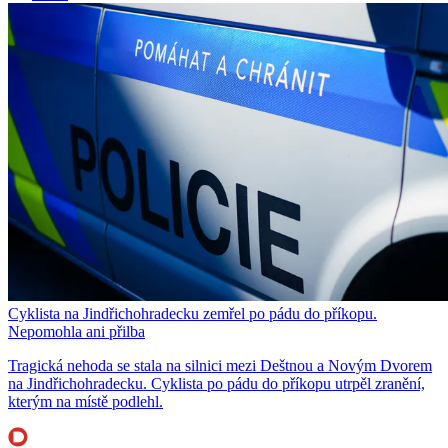
Cyklista na Jindřichohradecku zemřel po pádu do příkopu.
Nepomohla ani přilba
Tragická nehoda se stala na silnici mezi Deštnou a Novým Dvorem
na Jindřichohradecku. Cyklista po pádu do příkopu utrpěl zranění,
kterým na místě podlehl.