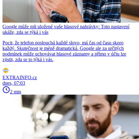
Google může mít uložené vaše hlasové nahrávky: Toto nastavení
ukáže, zda se týká i vás
Pocit, že telefon poslouchá každé slovo, má čas od času skoro
každý. Skutečnost je méně dramatická. Google ale za určitých
podmínek může uchovávat hlasové záznamy a přímo v účtu lze
zjistit, zda se to týká i vás.
EXTRAINFO.cz
dnes, 07:03
2 min