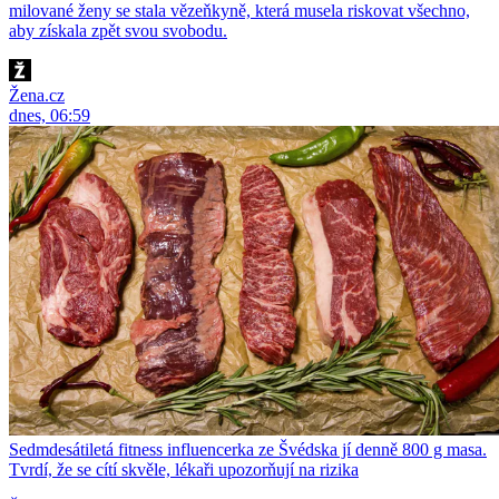
milované ženy se stala vězeňkyně, která musela riskovat všechno,
aby získala zpět svou svobodu.
Žena.cz
dnes, 06:59
Sedmdesátiletá fitness influencerka ze Švédska jí denně 800 g masa.
Tvrdí, že se cítí skvěle, lékaři upozorňují na rizika