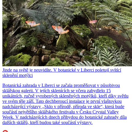
Jinde na světě je neuvidíte. V botanické v Liberci poletují svítící
sklenění motýlci
Botanická zahrada v Liberci se začala proměňovat v působivou
sklářskou galerii. V jejích sklenících se včera zabydlelo 15
unikátních, ručně vyrobených skleněných motýlků, kteří díky světlu
ve svém těle září. Tato dechberoucí instalace je první vlaštovkou
nadcházející výstavy „Sklo v přírodě, příroda ve skle“, která bude
součástí největšího sklářského festivalu v Česku Crystal Valley
Week. V nadcházejících dnech přibydou do botanické zahrady díla
dalších sklářů, kteří budou také součástí výstavy.