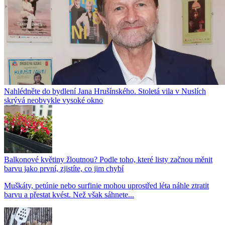
Nahlédněte do bydlení Jana Hrušínského. Stoletá vila v Nuslích
skrývá neobvykle vysoké okno
Balkonové květiny žloutnou? Podle toho, které listy začnou měnit
barvu jako první, zjistíte, co jim chybí
Muškáty, petúnie nebo surfinie mohou uprostřed léta náhle ztratit
barvu a přestat kvést. Než však sáhnete...