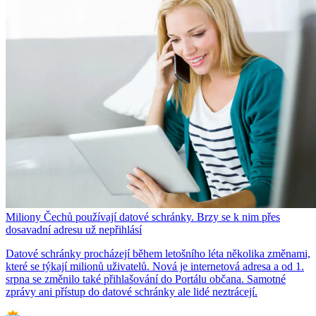
Miliony Čechů používají datové schránky. Brzy se k nim přes
dosavadní adresu už nepřihlásí
Datové schránky procházejí během letošního léta několika změnami,
které se týkají milionů uživatelů. Nová je internetová adresa a od 1.
srpna se změnilo také přihlašování do Portálu občana. Samotné
zprávy ani přístup do datové schránky ale lidé neztrácejí.