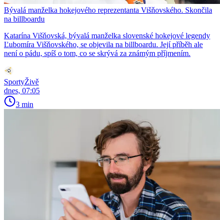
Bývalá manželka hokejového reprezentanta Višňovského. Skončila
na billboardu
Katarína Višňovská, bývalá manželka slovenské hokejové legendy
Ľubomíra Višňovského, se objevila na billboardu. Její příběh ale
není o pádu, spíš o tom, co se skrývá za známým příjmením.
SportyŽivě
dnes, 07:05
3 min