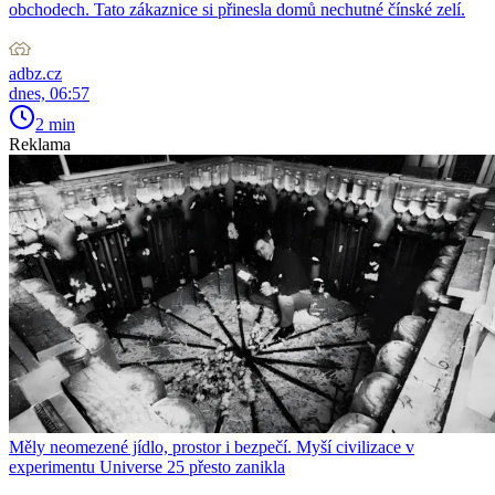
obchodech. Tato zákaznice si přinesla domů nechutné čínské zelí.
adbz.cz
dnes, 06:57
2 min
Reklama
Měly neomezené jídlo, prostor i bezpečí. Myší civilizace v
experimentu Universe 25 přesto zanikla