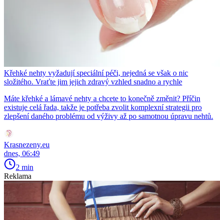
Křehké nehty vyžadují speciální péči, nejedná se však o nic
složitého. Vraťte jim jejich zdravý vzhled snadno a rychle
Máte křehké a lámavé nehty a chcete to konečně změnit? Příčin
existuje celá řada, takže je potřeba zvolit komplexní strategii pro
zlepšení daného problému od výživy až po samotnou úpravu nehtů.
Krasnezeny.eu
dnes, 06:49
2 min
Reklama