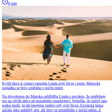
8 min
Kvůli lásce k cizinci opustila Linda svůj život i zemi. Marocká
pohádka se brzy změnila v noční můru
Na dovolenou do Maroka odjížděla Linda s pocitem, že potřebuje
jen na chvíli utéct od prázdného manželství. Netušila, že právě tam
potká muže, kvůli kterému změní celý svůj život. Exotická láska
začala jako splněný sen, ale brzy se proměnila v noční můru. Z