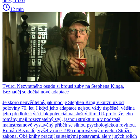
dnes, 15:05
12 min
Tvůrci Nezvratného osudu si brousí zuby na Stephena Kinga.
Beznaděj se dočká nové adaptace
Je skoro neuvěřitelné, jak moc je Stephen King v kurzu už od
poloviny 70. let. I když jeho adaptace nejsou vždy úspěšné, většina
jeho předloh skýtá i tak potenciál na slušný film. Už proto, že jeho
romány mají rozeznatelný styl, jasnou strukturu a v podstatě
mainstreamově vystavěný příběh se silnou psychologickou rovinou.
Román Beznaděj vyšel v roce 1996 doprovázený novelou Strážci
zákona. Obě knihy pracují se stejnými postavami, ale v jiných rolích