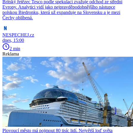
Britský řetězec Tesco podle spekulací zvažuje odchod ze střední
Evropy. Analytici vidí jako nejpravděpodobnějšího nástupce
polskou Biedronku, která už expanduje na Slovensku a je mezi
Čechy oblíbená.
NESPECHEJ.cz
dnes, 15:00
2 min
Reklama
Plovoucí město má pojmout 80 tisíc lidí. Největší loď světa