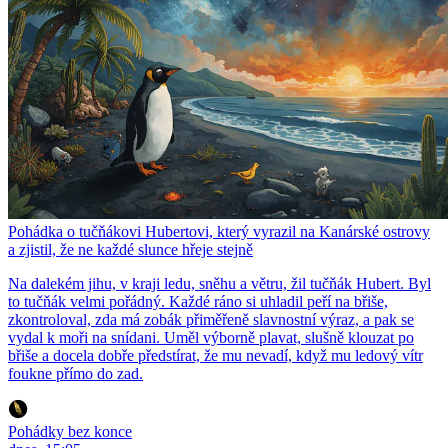
Pohádka o tučňákovi Hubertovi, který vyrazil na Kanárské ostrovy
a zjistil, že ne každé slunce hřeje stejně
Na dalekém jihu, v kraji ledu, sněhu a větru, žil tučňák Hubert. Byl
to tučňák velmi pořádný. Každé ráno si uhladil peří na břiše,
zkontroloval, zda má zobák přiměřeně slavnostní výraz, a pak se
vydal k moři na snídani. Uměl výborně plavat, slušně klouzat po
břiše a docela dobře předstírat, že mu nevadí, když mu ledový vítr
foukne přímo do zad.
Pohádky bez konce