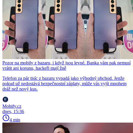
Pozor na mobily z bazaru, i když jsou levné. Banka vám pak nemusí
vrátit ani korunu, hackeři mají žně
Telefon za pár tisíc z bazaru vypadá jako výhodný obchod. Jenže
pokud už nedostává bezpečnostní záplaty, může vás vyjít mnohem
dráž než nový kus.
Mobify.cz
dnes, 15:36
4 min