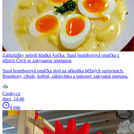
Zablafuňky neboli hladká Ančka: Stará bramborová omáčka z
jižních Čech se zakysanou smetanou
Stará bramborová omáčka stojí na několika běžných surovinách.
Brambory, cibule, koření, záklechtka a nakonec zakysaná smetana.
Cooky.cz
dnes, 14:46
4 min