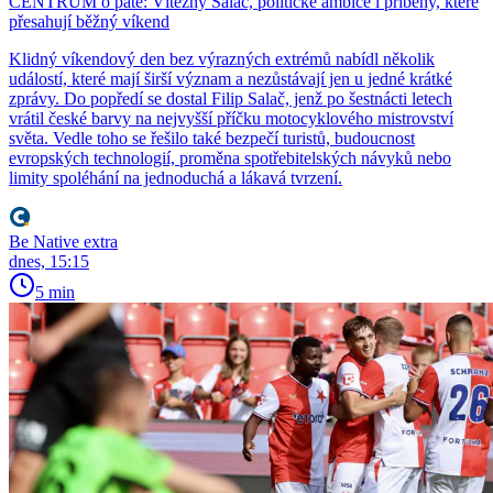
CENTRUM o páté: Vítězný Salač, politické ambice i příběhy, které
přesahují běžný víkend
Klidný víkendový den bez výrazných extrémů nabídl několik
událostí, které mají širší význam a nezůstávají jen u jedné krátké
zprávy. Do popředí se dostal Filip Salač, jenž po šestnácti letech
vrátil české barvy na nejvyšší příčku motocyklového mistrovství
světa. Vedle toho se řešilo také bezpečí turistů, budoucnost
evropských technologií, proměna spotřebitelských návyků nebo
limity spoléhání na jednoduchá a lákavá tvrzení.
Be Native extra
dnes, 15:15
5 min