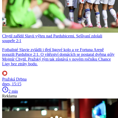
Chytil zařídil Slavii výhru nad Pardubicemi. Sešívaní zdolali
soupeře 2:1
Fotbalisté Slavie zvládli i třetí ligové kolo a ve Fortuna Areně
porazili Pardubice 2:1. O vítězství domácích se postaral dvěma góly
Mojmír Chytil. Pražský tým tak zůstává v novém ročníku Chance
Ligy bez ztráty bodu.
Pražská Drbna
dnes, 15:15
2 min
Reklama