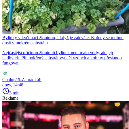
Bylinky v květináči žloutnou, i když je zaléváte. Kořeny se mohou
dusit v mokrém substrátu
Nejčastější příčinou žloutnutí bylinek není málo vody, ale její
nadbytek. Přemokřený substrát vytlačí vzduch a kořeny přestanou
fungovat.
Chalupáři-Zahrádkáři
dnes, 14:48
3 min
Reklama