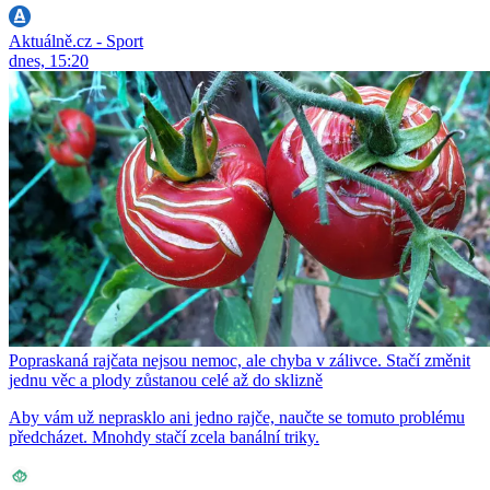
Aktuálně.cz - Sport
dnes, 15:20
Popraskaná rajčata nejsou nemoc, ale chyba v zálivce. Stačí změnit
jednu věc a plody zůstanou celé až do sklizně
Aby vám už neprasklo ani jedno rajče, naučte se tomuto problému
předcházet. Mnohdy stačí zcela banální triky.