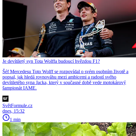
Je devítiletý syn Tota Wolffa budoucí hvězdou F1?
Šéf Mercedesu Toto Wolff se rozpovídal o svém osobním životě a
popsal, jak hledá rovnováhu mezi ambicemi a radostí svého
devítiletého syna Jacka, který v současné době vede motokárový
šampionát IAME.
SvětFormule.cz
dnes, 15:32
1 min