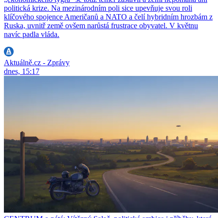
politická krize. Na mezinárodním poli sice upevňuje svou roli
klíčového spojence Američanů a NATO a čelí hybridním hrozbám z
Ruska, uvnitř země ovšem narůstá frustrace obyvatel. V květnu
navíc padla vláda.
Aktuálně.cz - Zprávy
dnes, 15:17