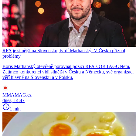
RFA je silnější na Slovensku, tvrdí Marhanský. V Česku přiznal
problémy
Boris Marhanský otevřeně porovnal pozici RFA s OKTAGONem.
Zatímco konkurenci vidí silnější v Česku a Německu, své organizaci
věří hlavně na Slovensku a v Polsku.
MMAMAG.cz
dnes, 14:47
1 min