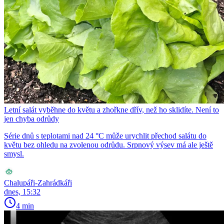
Letní salát vyběhne do květu a zhořkne dřív, než ho sklidíte. Není to
jen chyba odrůdy
Série dnů s teplotami nad 24 °C může urychlit přechod salátu do
květu bez ohledu na zvolenou odrůdu. Srpnový výsev má ale ještě
smysl.
Chalupáři-Zahrádkáři
dnes, 15:32
4 min