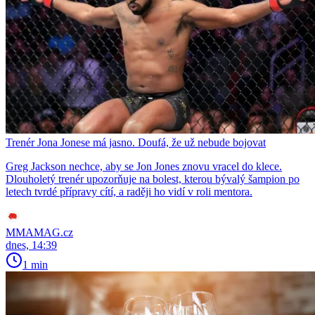
Trenér Jona Jonese má jasno. Doufá, že už nebude bojovat
Greg Jackson nechce, aby se Jon Jones znovu vracel do klece.
Dlouholetý trenér upozorňuje na bolest, kterou bývalý šampion po
letech tvrdé přípravy cítí, a raději ho vidí v roli mentora.
MMAMAG.cz
dnes, 14:39
1 min