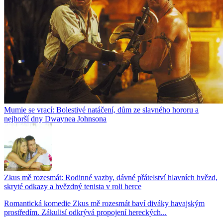
Mumie se vrací: Bolestivé natáčení, dům ze slavného hororu a
nejhorší dny Dwaynea Johnsona
Zkus mě rozesmát: Rodinné vazby, dávné přátelství hlavních hvězd,
skryté odkazy a hvězdný tenista v roli herce
Romantická komedie Zkus mě rozesmát baví diváky havajským
prostředím. Zákulisí odkrývá propojení hereckých...