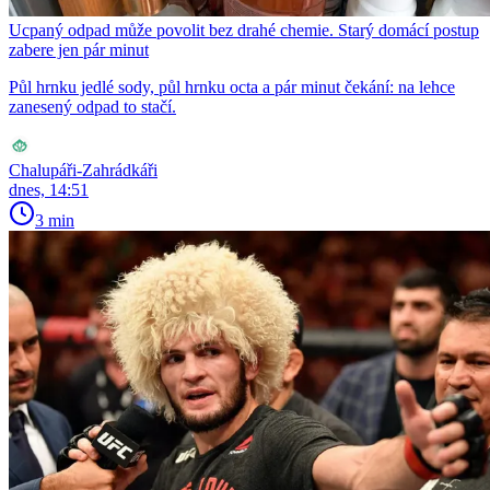
Ucpaný odpad může povolit bez drahé chemie. Starý domácí postup
zabere jen pár minut
Půl hrnku jedlé sody, půl hrnku octa a pár minut čekání: na lehce
zanesený odpad to stačí.
Chalupáři-Zahrádkáři
dnes, 14:51
3 min