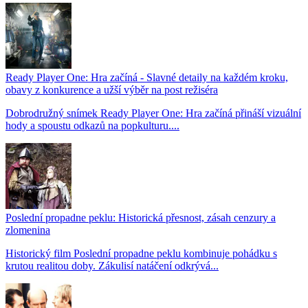
Ready Player One: Hra začíná - Slavné detaily na každém kroku,
obavy z konkurence a užší výběr na post režiséra
Dobrodružný snímek Ready Player One: Hra začíná přináší vizuální
hody a spoustu odkazů na popkulturu....
Poslední propadne peklu: Historická přesnost, zásah cenzury a
zlomenina
Historický film Poslední propadne peklu kombinuje pohádku s
krutou realitou doby. Zákulisí natáčení odkrývá...