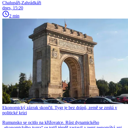
Chalupáři-Zahrádkáři
dnes, 15:20
2 min
Ekonomický zázrak skončil. Tygr je bez drápů, země se zmítá v
politické krizi
Rumunsko se ocitlo na křižovatce. Růst dynamického
„ekonomického tygra“ se totiž téměř zastavil a zemi nepomáhá ani