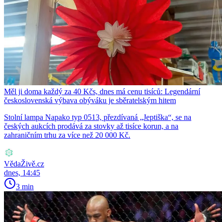
Měl ji doma každý za 40 Kčs, dnes má cenu tisíců: Legendární
československá výbava obýváku je sběratelským hitem
Stolní lampa Napako typ 0513, přezdívaná „Jeptiška“, se na
českých aukcích prodává za stovky až tisíce korun, a na
zahraničním trhu za více než 20 000 Kč.
VědaŽivě.cz
dnes, 14:45
3 min