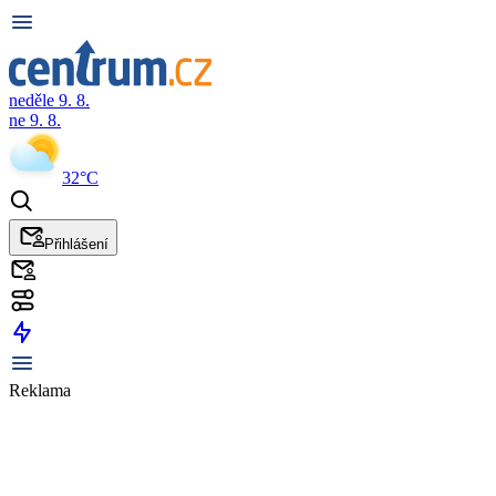
neděle 9. 8.
ne 9. 8.
32°C
Přihlášení
Reklama