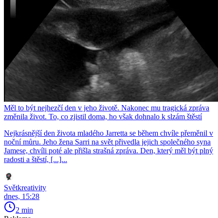
Měl to být nejhezčí den v jeho životě. Nakonec mu tragická zpráva
změnila život. To, co zjistil doma, ho však dohnalo k slzám štěstí
Nejkrásnější den života mladého Jarretta se během chvíle přeměnil v
noční můru. Jeho žena Sarri na svět přivedla jejich společného syna
Jamese, chvíli poté ale přišla strašná zpráva. Den, který měl být plný
radosti a štěstí, [...]...
Světkreativity
dnes, 15:28
2 min