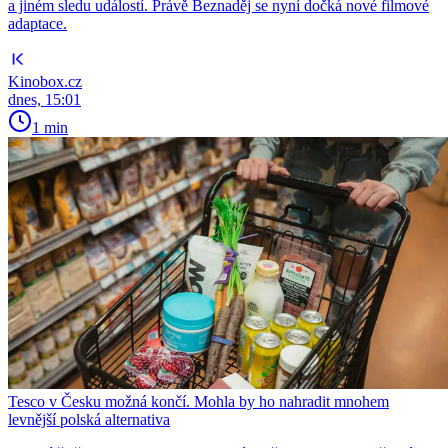
a jiném sledu událostí. Právě Beznaděj se nyní dočká nové filmové
adaptace.
Kinobox.cz
dnes, 15:01
1 min
Tesco v Česku možná končí. Mohla by ho nahradit mnohem
levnější polská alternativa