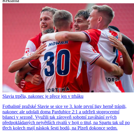
Reklama
Slavia trpěla, nakonec je přece jen v trháku
Fotbalisté pražské Slavie se sice ve 3. kole první ligy herně trápili,
nakonec ale udolali doma Pardubice 2:1 a udrželi stoprocentní
bilanci v sezoně. Využili tak zároveň sobotní zaváhání svých
předpokládaných největších rivalů v boji o titul, na Spartu tak už po
třech kolech mají náskok šesti bodů, na Plzeň dokonce sedm.