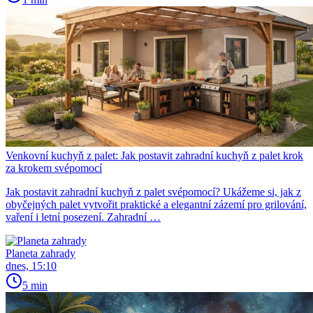
Venkovní kuchyň z palet: Jak postavit zahradní kuchyň z palet krok
za krokem svépomocí
Jak postavit zahradní kuchyň z palet svépomocí? Ukážeme si, jak z
obyčejných palet vytvořit praktické a elegantní zázemí pro grilování,
vaření i letní posezení. Zahradní …
Planeta zahrady
dnes, 15:10
5 min