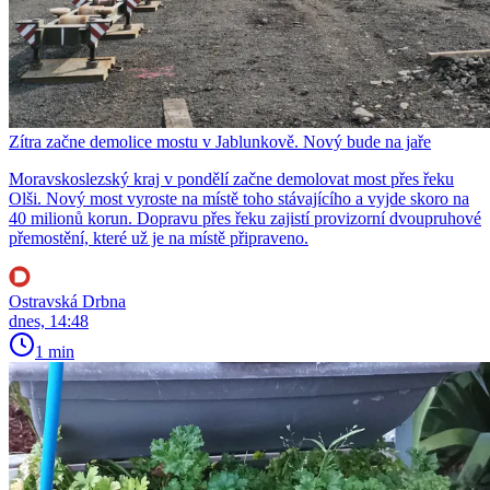
Zítra začne demolice mostu v Jablunkově. Nový bude na jaře
Moravskoslezský kraj v pondělí začne demolovat most přes řeku
Olši. Nový most vyroste na místě toho stávajícího a vyjde skoro na
40 milionů korun. Dopravu přes řeku zajistí provizorní dvoupruhové
přemostění, které už je na místě připraveno.
Ostravská Drbna
dnes, 14:48
1 min