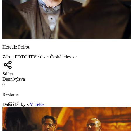
Hercule Poirot
Zdroj
:
FOTO:ITV / distr. Česká televize
Sdílet
Denní
výzva
0
Reklama
Další články z
V Telce