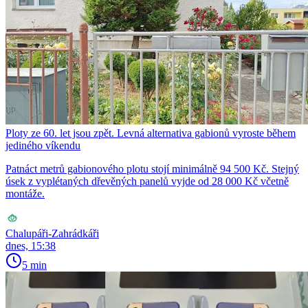
Ploty ze 60. let jsou zpět. Levná alternativa gabionů vyroste během
jediného víkendu
Patnáct metrů gabionového plotu stojí minimálně 94 500 Kč. Stejný
úsek z vyplétaných dřevěných panelů vyjde od 28 000 Kč včetně
montáže.
Chalupáři-Zahrádkáři
dnes, 15:38
5 min