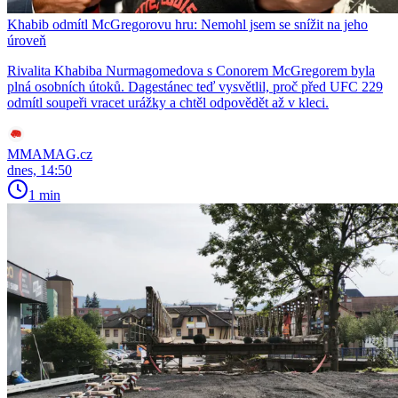
Khabib odmítl McGregorovu hru: Nemohl jsem se snížit na jeho
úroveň
Rivalita Khabiba Nurmagomedova s Conorem McGregorem byla
plná osobních útoků. Dagestánec teď vysvětlil, proč před UFC 229
odmítl soupeři vracet urážky a chtěl odpovědět až v kleci.
MMAMAG.cz
dnes, 14:50
1 min