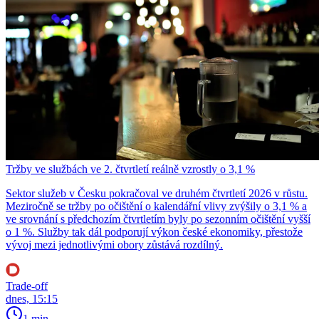
Tržby ve službách ve 2. čtvrtletí reálně vzrostly o 3,1 %
Sektor služeb v Česku pokračoval ve druhém čtvrtletí 2026 v růstu.
Meziročně se tržby po očištění o kalendářní vlivy zvýšily o 3,1 % a
ve srovnání s předchozím čtvrtletím byly po sezonním očištění vyšší
o 1 %. Služby tak dál podporují výkon české ekonomiky, přestože
vývoj mezi jednotlivými obory zůstává rozdílný.
Trade-off
dnes, 15:15
1 min