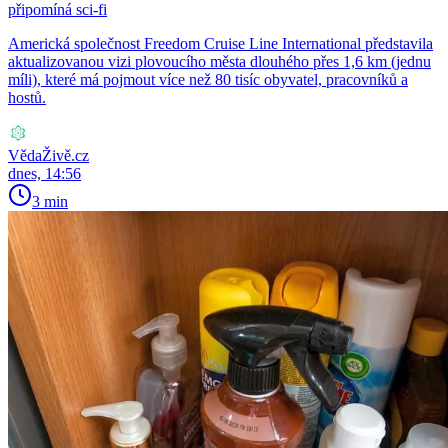
připomíná sci-fi
Americká společnost Freedom Cruise Line International představila
aktualizovanou vizi plovoucího města dlouhého přes 1,6 km (jednu
míli), které má pojmout více než 80 tisíc obyvatel, pracovníků a
hostů.
VědaŽivě.cz
dnes, 14:56
3 min