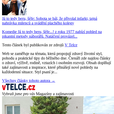
Já to tedy beru, šéfe: Sobota se bál, že přivolal infarkt, tajná
nahrávka milenců a svádění plachého kolegy
Komedie Já to tedy beru, šéfe...! z roku 1977 nabízí pohled na
pikantní metody náborářů. Natáčení provázel...
Tento článek byl publikován ze zdrojů
V Telce
Web se zaměřuje na témata, která propojují zdravý životní styl,
pohodu a praktické tipy do běžného dne. Čtenáři zde najdou články
o zdraví, výživě, rodině, vztazích i osobním rozvoji. Obsah doplňují
také zajímavosti a inspirace, které přinášejí nové pohledy na
každodenní situace. Styl psaní je...
Všechny články tohoto autora →
Vybrali jsme pro vás
Magazíny a zajímavosti