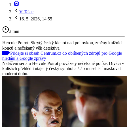
V Telce
16. 5. 2026, 14:55
3 min
Hercule Poirot: Skrytý český klenot nad pohovkou, změny knižních
konců a nečekaný věk detektiva
Přidejte si obsah Centrum.cz do oblíbených zdrojů pro Google
hledání a Google zprávy
Natáčení seriálu Hercule Poirot provázely nečekané potíže. Diváci v
kulisách přehlédli utajený český symbol a štáb musel lstí maskovat
moderní dobu.