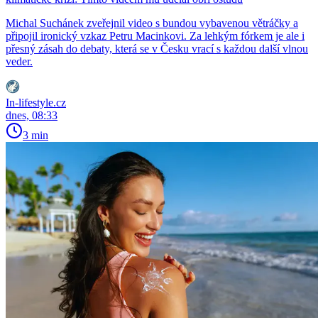
Michal Suchánek zveřejnil video s bundou vybavenou větráčky a
připojil ironický vzkaz Petru Macinkovi. Za lehkým fórkem je ale i
přesný zásah do debaty, která se v Česku vrací s každou další vlnou
veder.
In-lifestyle.cz
dnes, 08:33
3 min