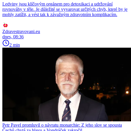
Ledviny jsou klíčovým orgánem pro detoxikaci a udržování
rovnováhy v těle. Je důležité se vyvarovat určitých chyb, které by je
mohly zatížit, a vést tak k závažným zdravotním komplikacím.
Zdravestravovani.eu
dnes, 08:36
2 min
Petr Pavel promluvil o návratu monarchie: Z jeho slov se spousta
Čechů chytá za hlavu a Vondráček zakročil