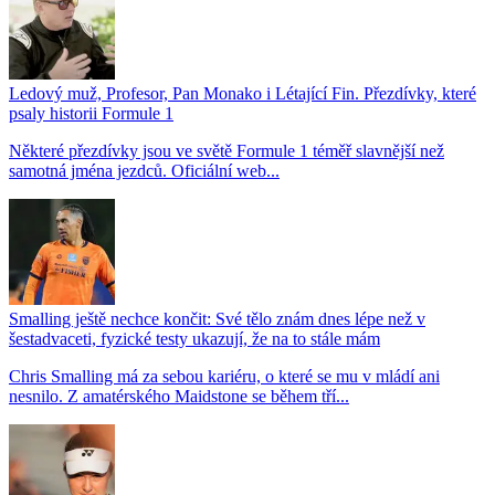
Ledový muž, Profesor, Pan Monako i Létající Fin. Přezdívky, které
psaly historii Formule 1
Některé přezdívky jsou ve světě Formule 1 téměř slavnější než
samotná jména jezdců. Oficiální web...
Smalling ještě nechce končit: Své tělo znám dnes lépe než v
šestadvaceti, fyzické testy ukazují, že na to stále mám
Chris Smalling má za sebou kariéru, o které se mu v mládí ani
nesnilo. Z amatérského Maidstone se během tří...