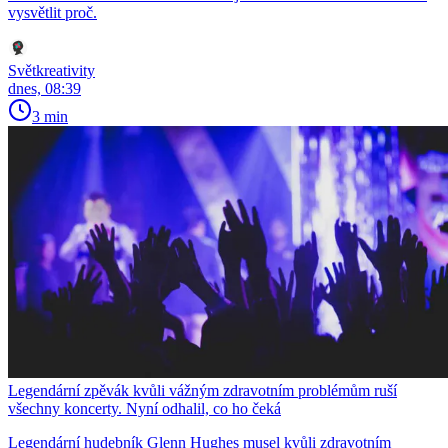
vysvětlit proč.
Světkreativity
dnes, 08:39
3 min
Legendární zpěvák kvůli vážným zdravotním problémům ruší
všechny koncerty. Nyní odhalil, co ho čeká
Legendární hudebník Glenn Hughes musel kvůli zdravotním