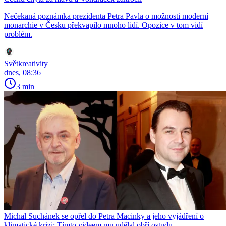
Nečekaná poznámka prezidenta Petra Pavla o možnosti moderní
monarchie v Česku překvapilo mnoho lidí. Opozice v tom vidí
problém.
Světkreativity
dnes, 08:36
3 min
Michal Suchánek se opřel do Petra Macinky a jeho vyjádření o
klimatické krizi: Tímto videem mu udělal obří ostudu