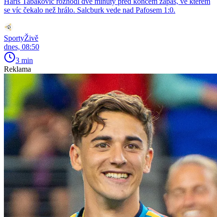
Haris Tabakovič rozhodl dvě minuty před koncem zápas, ve kterém
se víc čekalo než hrálo. Salcburk vede nad Pafosem 1:0.
SportyŽivě
dnes, 08:50
3 min
Reklama