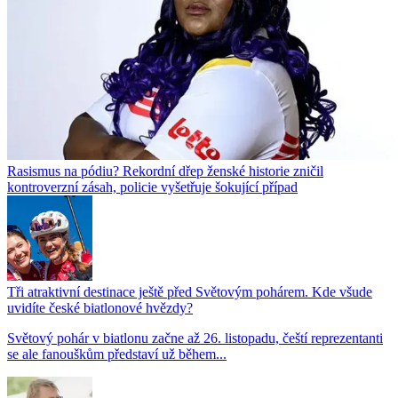
Rasismus na pódiu? Rekordní dřep ženské historie zničil
kontroverzní zásah, policie vyšetřuje šokující případ
Tři atraktivní destinace ještě před Světovým pohárem. Kde všude
uvidíte české biatlonové hvězdy?
Světový pohár v biatlonu začne až 26. listopadu, čeští reprezentanti
se ale fanouškům představí už během...