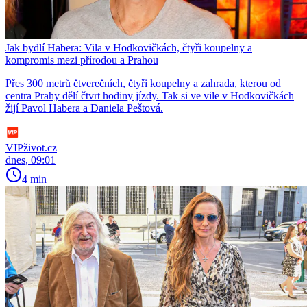
Jak bydlí Habera: Vila v Hodkovičkách, čtyři koupelny a
kompromis mezi přírodou a Prahou
Přes 300 metrů čtverečních, čtyři koupelny a zahrada, kterou od
centra Prahy dělí čtvrt hodiny jízdy. Tak si ve vile v Hodkovičkách
žijí Pavol Habera a Daniela Peštová.
VIPživot.cz
dnes, 09:01
4 min