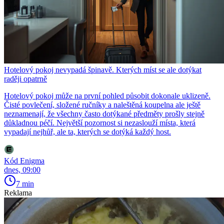
Hotelový pokoj nevypadá špinavě. Kterých míst se ale dotýkat
raději opatrně
Hotelový pokoj může na první pohled působit dokonale uklizeně.
Čisté povlečení, složené ručníky a naleštěná koupelna ale ještě
neznamenají, že všechny často dotýkané předměty prošly stejně
důkladnou péčí. Největší pozornost si nezaslouží místa, která
vypadají nejhůř, ale ta, kterých se dotýká každý host.
Kód Enigma
dnes, 09:00
7 min
Reklama