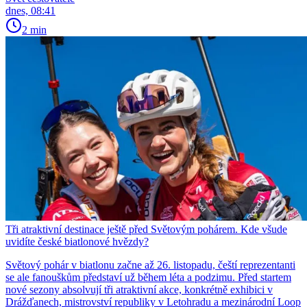
dnes, 08:41
2 min
Tři atraktivní destinace ještě před Světovým pohárem. Kde všude
uvidíte české biatlonové hvězdy?
Světový pohár v biatlonu začne až 26. listopadu, čeští reprezentanti
se ale fanouškům představí už během léta a podzimu. Před startem
nové sezony absolvují tři atraktivní akce, konkrétně exhibici v
Drážďanech, mistrovství republiky v Letohradu a mezinárodní Loop