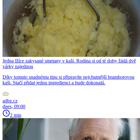
Jedna lžíce zakysané smetany v kaši. Rodina si od té doby žádá dvě
várky najednou
Díky tomuto snadnému tipu si připravíte nejchutnější bramborovou
kaši. Stačí přidat jednu ingredienci a bude dokonalá.
adbz.cz
dnes, 09:00
2 min