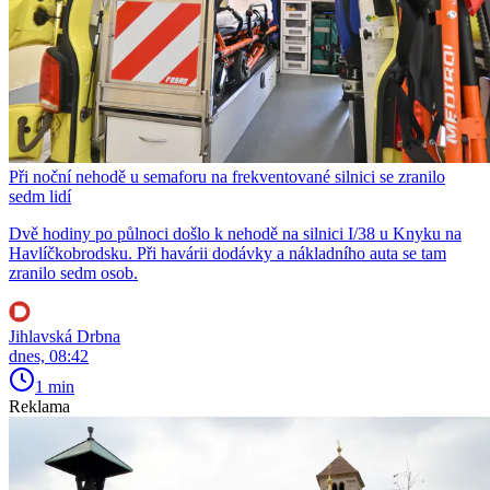
Při noční nehodě u semaforu na frekventované silnici se zranilo
sedm lidí
Dvě hodiny po půlnoci došlo k nehodě na silnici I/38 u Knyku na
Havlíčkobrodsku. Při havárii dodávky a nákladního auta se tam
zranilo sedm osob.
Jihlavská Drbna
dnes, 08:42
1 min
Reklama