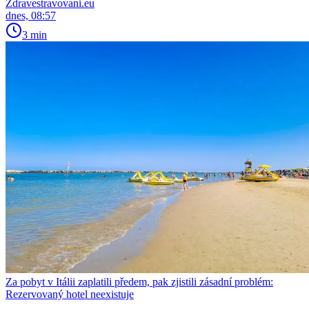
Zdravestravovani.eu
dnes, 08:57
3 min
Za pobyt v Itálii zaplatili předem, pak zjistili zásadní problém:
Rezervovaný hotel neexistuje