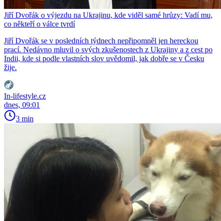
Jiří Dvořák o výjezdu na Ukrajinu, kde viděl samé hrůzy: Vadí mu,
co někteří o válce tvrdí
Jiří Dvořák se v posledních týdnech nepřipomněl jen hereckou
prací. Nedávno mluvil o svých zkušenostech z Ukrajiny a z cest po
Indii, kde si podle vlastních slov uvědomil, jak dobře se v Česku
žije.
In-lifestyle.cz
dnes, 09:01
3 min