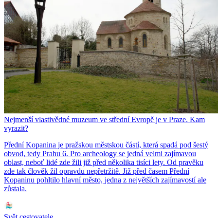
Nejmenší vlastivědné muzeum ve střední Evropě je v Praze. Kam
vyrazit?
Přední Kopanina je pražskou městskou částí, která spadá pod šestý
obvod, tedy Prahu 6. Pro archeology se jedná velmi zajímavou
oblast, neboť lidé zde žili již před několika tisíci lety. Od pravěku
zde tak člověk žil opravdu nepřetržitě. Již před časem Přední
Kopaninu pohltilo hlavní město, jedna z největších zajímavostí ale
zůstala.
Svět cestovatele