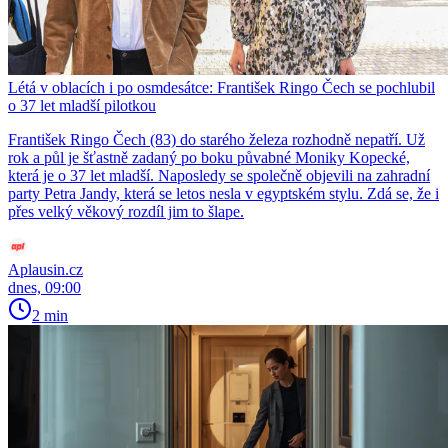
Létá v oblacích i po osmdesátce: František Ringo Čech se pochlubil
o 37 let mladší pilotkou
František Ringo Čech (83) do starého železa rozhodně nepatří. Už
rok a půl je šťastně zadaný po boku půvabné Moniky Kopecké,
která je o 37 let mladší. Naposledy se společně objevili na zahradní
party Petra Jandy, která se letos nesla v egyptském stylu. Zdá se, že i
přes velký věkový rozdíl jim to šlape.
Aplausin.cz
dnes, 09:00
2 min