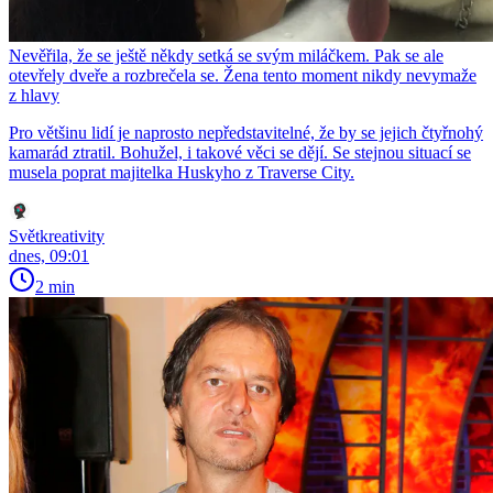
Nevěřila, že se ještě někdy setká se svým miláčkem. Pak se ale
otevřely dveře a rozbrečela se. Žena tento moment nikdy nevymaže
z hlavy
Pro většinu lidí je naprosto nepředstavitelné, že by se jejich čtyřnohý
kamarád ztratil. Bohužel, i takové věci se dějí. Se stejnou situací se
musela poprat majitelka Huskyho z Traverse City.
Světkreativity
dnes, 09:01
2 min