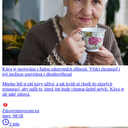
Káva je spojována s řadou zdravotních přínosů. Vědci zkoumají i
její možnou souvislost s dlouhověkostí
Mnoho lidí si pití kávy užívá, a tak kvůli ní chodí do různých
restaurací, aby našli tu, která jim bude chutnat úplně nejvíc. Káva je
ale také zdravá.
Zdravestravovani.eu
dnes, 08:58
2 min