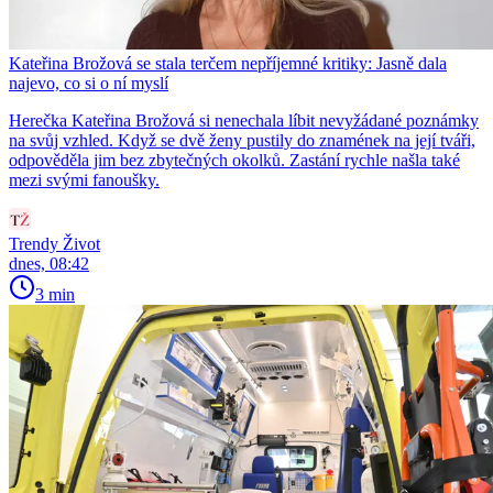
Kateřina Brožová se stala terčem nepříjemné kritiky: Jasně dala
najevo, co si o ní myslí
Herečka Kateřina Brožová si nenechala líbit nevyžádané poznámky
na svůj vzhled. Když se dvě ženy pustily do znamének na její tváři,
odpověděla jim bez zbytečných okolků. Zastání rychle našla také
mezi svými fanoušky.
Trendy Život
dnes, 08:42
3 min