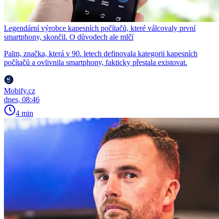
Legendární výrobce kapesních počítačů, které válcovaly první
smartphony, skončil. O důvodech ale mlčí
Palm, značka, která v 90. letech definovala kategorii kapesních
počítačů a ovlivnila smartphony, fakticky přestala existovat.
Mobify.cz
dnes, 08:46
4 min