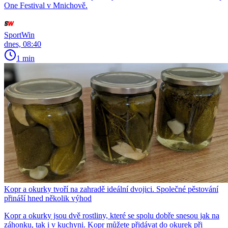
One Festival v Mnichově.
SportWin
dnes, 08:40
1 min
Kopr a okurky tvoří na zahradě ideální dvojici. Společné pěstování
přináší hned několik výhod
Kopr a okurky jsou dvě rostliny, které se spolu dobře snesou jak na
záhonku, tak i v kuchyni. Kopr můžete přidávat do okurek při