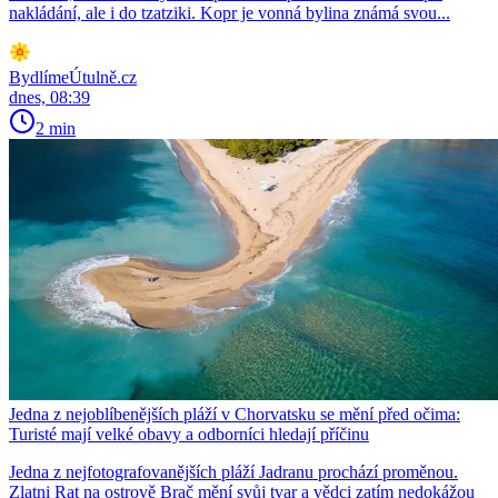
nakládání, ale i do tzatziki. Kopr je vonná bylina známá svou...
BydlímeÚtulně.cz
dnes, 08:39
2 min
Jedna z nejoblíbenějších pláží v Chorvatsku se mění před očima:
Turisté mají velké obavy a odborníci hledají příčinu
Jedna z nejfotografovanějších pláží Jadranu prochází proměnou.
Zlatni Rat na ostrově Brač mění svůj tvar a vědci zatím nedokážou