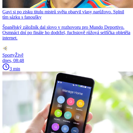
Gavi si po zisku titulu mistrů světa obarvil vlasy narůžovo. Splnil
tím sázku s fanoušky
Španělský záložník dal slovo v rozhovoru pro Mundo Deportivo.
Osmnáct dní po finále ho dodržel, fuchsiově růžová selfíčka obletěla
internet.
SportyŽivě
dnes, 08:48
3 min