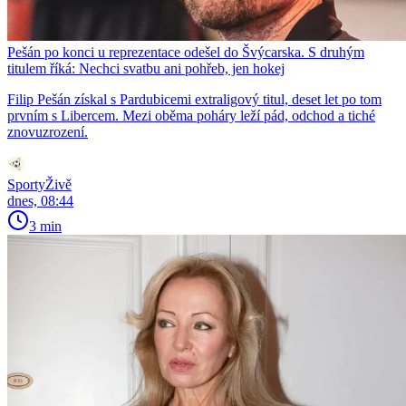
Pešán po konci u reprezentace odešel do Švýcarska. S druhým
titulem říká: Nechci svatbu ani pohřeb, jen hokej
Filip Pešán získal s Pardubicemi extraligový titul, deset let po tom
prvním s Libercem. Mezi oběma poháry leží pád, odchod a tiché
znovuzrození.
SportyŽivě
dnes, 08:44
3 min