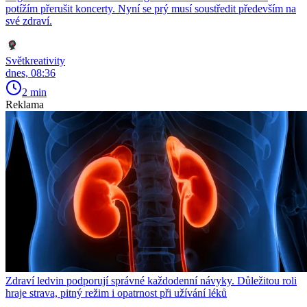
potížím přerušit koncerty. Nyní se prý musí soustředit především na
své zdraví.
Světkreativity
dnes, 08:36
2 min
Reklama
Zdraví ledvin podporují správné každodenní návyky. Důležitou roli
hraje strava, pitný režim i opatrnost při užívání léků