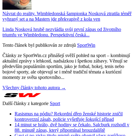
Návrat do reality. Wimbledonská šampionka Nosková ztratila téměř
vyhraný set a na Masters jde překvapivě z kola ven
Linda Nosková hrubě nezvládla svůj první zápas od životního
triumfu ve Wimbledonu. Perspektivní česká...
Tento článek byl publikován ze zdrojů
SportWin
Články ze SportWin.cz přinášejí svěží pohled na sport – kombinují
aktuální zprávy s lehkostí, nadsázkou i špetkou zábavy. Věnují se
především populárním sportům, jako je fotbal, hokej, tenis nebo
bojové sporty, ale objevují se i méně tradiční témata a kuriózní
momenty ze světa sportovního...
Všechny články tohoto autora →
Další články z kategorie
Sport
Rasismus na pódiu? Rekordní dřep ženské historie zničil
kontroverzní zásah, policie vyšetřuje šokující případ
14 minut se hrálo, dvě hodiny se čekalo. Salcburk rozhodl v
88. minutě zápas, který připomínal brouzdaliště
Gavi si po zisku titulu mistrů světa obarvil vlasy narůžovo.