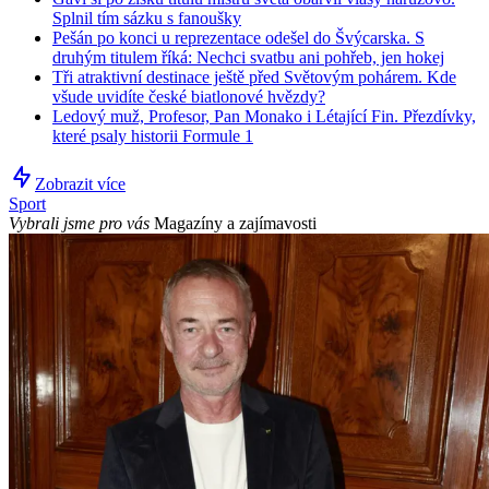
Splnil tím sázku s fanoušky
Pešán po konci u reprezentace odešel do Švýcarska. S
druhým titulem říká: Nechci svatbu ani pohřeb, jen hokej
Tři atraktivní destinace ještě před Světovým pohárem. Kde
všude uvidíte české biatlonové hvězdy?
Ledový muž, Profesor, Pan Monako i Létající Fin. Přezdívky,
které psaly historii Formule 1
Zobrazit více
Sport
Vybrali jsme pro vás
Magazíny a zajímavosti