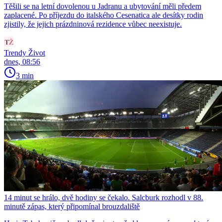
Těšili se na letní dovolenou u Jadranu a ubytování měli předem
zaplacené. Po příjezdu do italského Cesenatica ale desítky rodin
zjistily, že jejich prázdninová rezidence vůbec neexistuje.
Trendy Život
dnes, 08:56
3 min
14 minut se hrálo, dvě hodiny se čekalo. Salcburk rozhodl v 88.
minutě zápas, který připomínal brouzdaliště