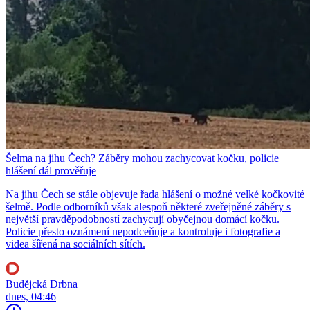
Šelma na jihu Čech? Záběry mohou zachycovat kočku, policie
hlášení dál prověřuje
Na jihu Čech se stále objevuje řada hlášení o možné velké kočkovité
šelmě. Podle odborníků však alespoň některé zveřejněné záběry s
největší pravděpodobností zachycují obyčejnou domácí kočku.
Policie přesto oznámení nepodceňuje a kontroluje i fotografie a
videa šířená na sociálních sítích.
Budějcká Drbna
dnes, 04:46