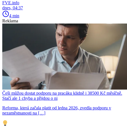
FVE.info
dnes, 04:37
4 min
Reklama
Češi můžou dostat podporu na pracáku klidně i 38500 Kč měsíčně.
Stačí ale 1 chyba a přijdou o ni
Reforma, která začala platit od ledna 2026, zvedla podporu v
nezaměstnanosti na […]