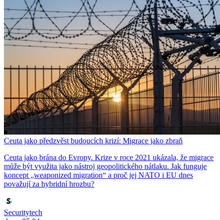
Ceuta jako předzvěst budoucích krizí: Migrace jako zbraň
Ceuta jako brána do Evropy. Krize v roce 2021 ukázala, že migrace
může být využita jako nástroj geopolitického nátlaku. Jak funguje
koncept „weaponized migration“ a proč jej NATO i EU dnes
považují za hybridní hrozbu?
Securitytech