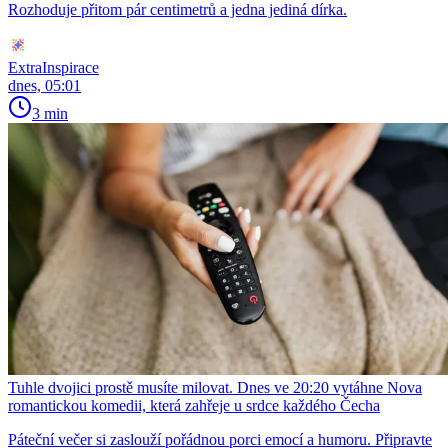
Rozhoduje přitom pár centimetrů a jedna jediná dírka.
ExtraInspirace
dnes, 05:01
3 min
Tuhle dvojici prostě musíte milovat. Dnes ve 20:20 vytáhne Nova
romantickou komedii, která zahřeje u srdce každého Čecha
Páteční večer si zaslouží pořádnou porci emocí a humoru. Připravte