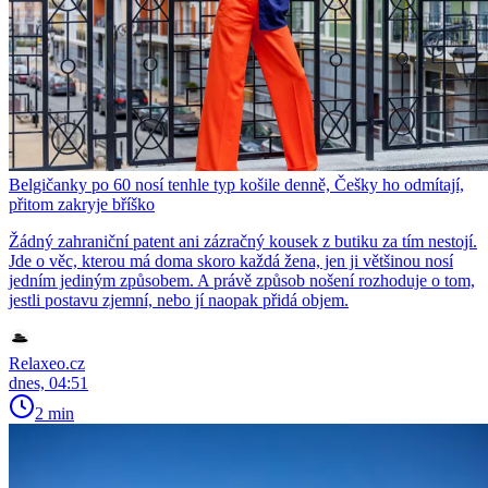
Belgičanky po 60 nosí tenhle typ košile denně, Češky ho odmítají,
přitom zakryje bříško
Žádný zahraniční patent ani zázračný kousek z butiku za tím nestojí.
Jde o věc, kterou má doma skoro každá žena, jen ji většinou nosí
jedním jediným způsobem. A právě způsob nošení rozhoduje o tom,
jestli postavu zjemní, nebo jí naopak přidá objem.
Relaxeo.cz
dnes, 04:51
2 min