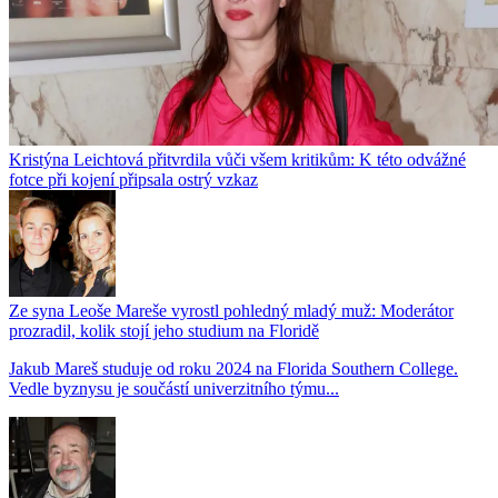
Kristýna Leichtová přitvrdila vůči všem kritikům: K této odvážné
fotce při kojení připsala ostrý vzkaz
Ze syna Leoše Mareše vyrostl pohledný mladý muž: Moderátor
prozradil, kolik stojí jeho studium na Floridě
Jakub Mareš studuje od roku 2024 na Florida Southern College.
Vedle byznysu je součástí univerzitního týmu...