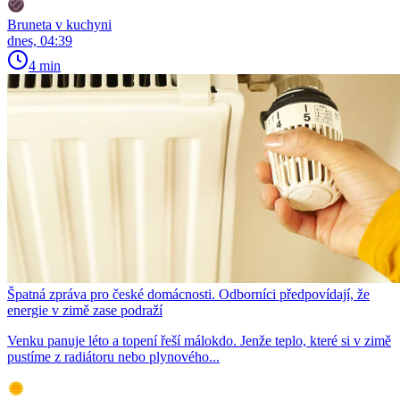
Bruneta v kuchyni
dnes, 04:39
4 min
Špatná zpráva pro české domácnosti. Odborníci předpovídají, že
energie v zimě zase podraží
Venku panuje léto a topení řeší málokdo. Jenže teplo, které si v zimě
pustíme z radiátoru nebo plynového...