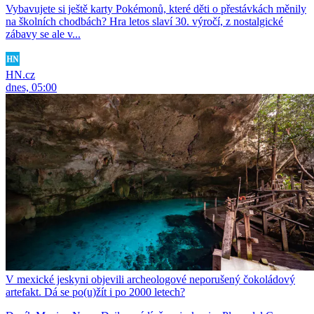
Vybavujete si ještě karty Pokémonů, které děti o přestávkách měnily
na školních chodbách? Hra letos slaví 30. výročí, z nostalgické
zábavy se ale v...
HN.cz
dnes, 05:00
V mexické jeskyni objevili archeologové neporušený čokoládový
artefakt. Dá se po(u)žít i po 2000 letech?