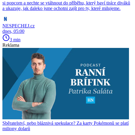
si popcorn a nechte se vtáhnout do příběhu, který baví tisíce diváků
a ukazuje, jak daleko jsme ochotni zajít pro ty, které milujeme.
NESPECHEJ.cz
dnes, 05:00
3 min
Reklama
Sběratelství, nebo bláznivá spekulace? Za karty Pokémonů se platí
miliony dolarů