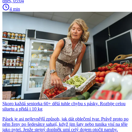
dnes, 05:04
4 min
Skoro každá seniorka 60+ dělá tuhle chybu s pásky. Rozbije celou
siluetu a přidá i 10 kg
Pásek je asi nejlevnější způsob, jak dát oblečení tvar. Právě proto po
něm ženy po šedesátce sahají, když jim šaty nebo tunika visí na těle
jako pytel. Jenže stejný doplněk umí celý dojem otočit naruby.