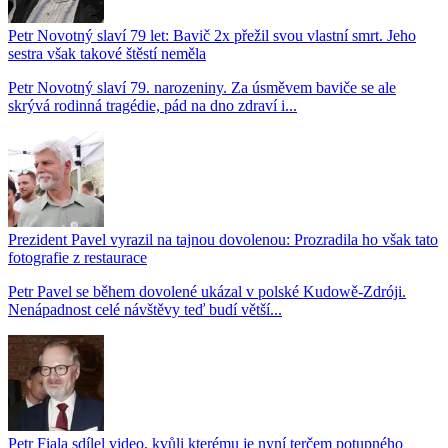
Petr Novotný slaví 79 let: Bavič 2x přežil svou vlastní smrt. Jeho
sestra však takové štěstí neměla
Petr Novotný slaví 79. narozeniny. Za úsměvem baviče se ale
skrývá rodinná tragédie, pád na dno zdraví i...
Prezident Pavel vyrazil na tajnou dovolenou: Prozradila ho však tato
fotografie z restaurace
Petr Pavel se během dovolené ukázal v polské Kudowě-Zdróji.
Nenápadnost celé návštěvy teď budí větší...
Petr Fiala sdílel video, kvůli kterému je nyní terčem potupného