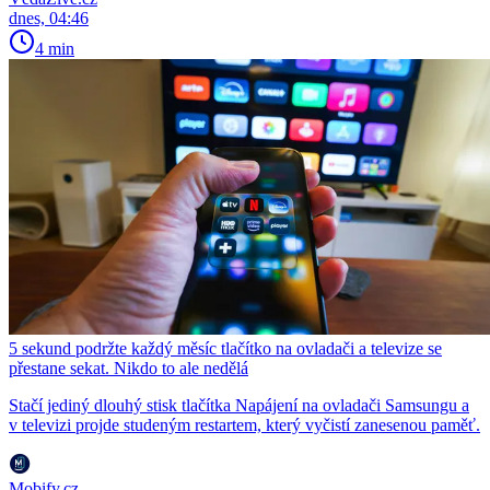
dnes, 04:46
4 min
5 sekund podržte každý měsíc tlačítko na ovladači a televize se
přestane sekat. Nikdo to ale nedělá
Stačí jediný dlouhý stisk tlačítka Napájení na ovladači Samsungu a
v televizi projde studeným restartem, který vyčistí zanesenou paměť.
Mobify.cz