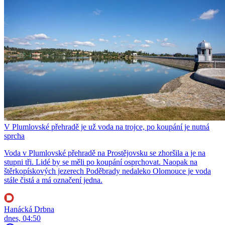
V Plumlovské přehradě je už voda na trojce, po koupání je nutná
sprcha
Voda v Plumlovské přehradě na Prostějovsku se zhoršila a je na
stupni tři. Lidé by se měli po koupání osprchovat. Naopak na
štěrkopískových jezerech Poděbrady nedaleko Olomouce je voda
stále čistá a má označení jedna.
Hanácká Drbna
dnes, 04:50