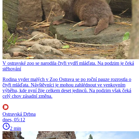
V ostravské zoo se narodila čtyři vydří mláďata. Na podzim je čeká
stěhování
Rodina vyder malých v Zoo Ostrava se po roční pauze rozrostla o
čtyři mláďata. Návštěvníci je mohou zahlédnout ve venkovním
výběhu, kde nyní žije celkem deset jedinců. Na podzim však čeká
celý chov zásadní změna.
Ostravská Drbna
dnes, 05:12
2 min