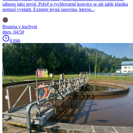
sáhnou jako první. Právě u rychlovarné konvice se ale tahle klasika
nemusí vyplatit. Existuje levná surovina, kterou...
Bruneta v kuchyni
dnes, 04:50
4 min