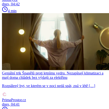
dnes, 04:42
4 min
Geniální trik Španělů proti letnímu vedru. Nezapínají klimatizaci a
mají doma chládek bez výdajů za elektřinu
Rozpálený byt, ve kterém se v noci nedá spát, zná v létě […]
PrimaProstor.cz
dnes, 04:41