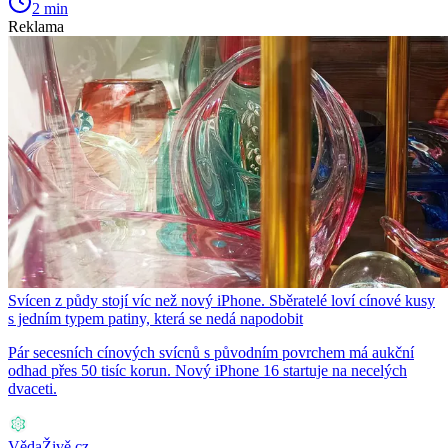
2 min
Reklama
Svícen z půdy stojí víc než nový iPhone. Sběratelé loví cínové kusy
s jedním typem patiny, která se nedá napodobit
Pár secesních cínových svícnů s původním povrchem má aukční
odhad přes 50 tisíc korun. Nový iPhone 16 startuje na necelých
dvaceti.
VědaŽivě.cz