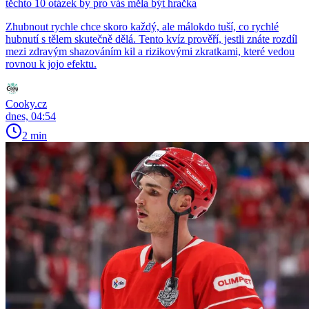
těchto 10 otázek by pro vás měla být hračka
Zhubnout rychle chce skoro každý, ale málokdo tuší, co rychlé
hubnutí s tělem skutečně dělá. Tento kvíz prověří, jestli znáte rozdíl
mezi zdravým shazováním kil a rizikovými zkratkami, které vedou
rovnou k jojo efektu.
Cooky.cz
dnes, 04:54
2 min