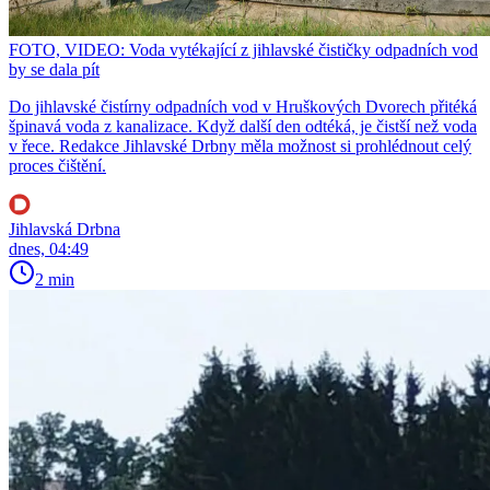
FOTO, VIDEO: Voda vytékající z jihlavské čističky odpadních vod
by se dala pít
Do jihlavské čistírny odpadních vod v Hruškových Dvorech přitéká
špinavá voda z kanalizace. Když další den odtéká, je čistší než voda
v řece. Redakce Jihlavské Drbny měla možnost si prohlédnout celý
proces čištění.
Jihlavská Drbna
dnes, 04:49
2 min