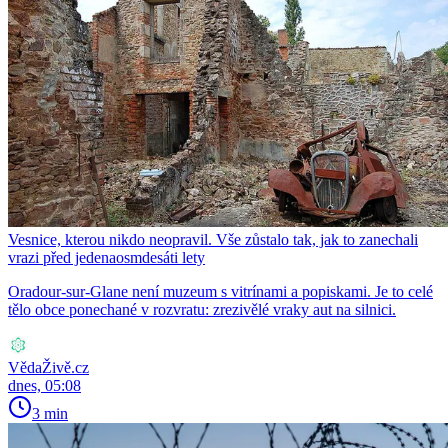
Vesnice, kterou nikdo neopravil. Vše zůstalo tak, jak to zanechali
vrazi před jedenaosmdesáti lety
Oradour-sur-Glane není muzeum s vitrínami a popiskami. Je to celé
tělo obce ponechané v rozvratu: zrezivělé vraky aut na silnici.
VědaŽivě.cz
dnes, 05:08
3 min