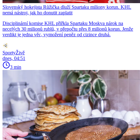
Slovenský hokejista Růžička dluží Spartaku miliony korun. KHL
nemá nástroj, jak ho donutit zaplatit
Disciplinární komise KHL přiřkla Spartaku Moskva nárok na
necelých 30 milionů rublů, v přepočtu přes 8 milionů korun. Jenže
verdikt je jedna věc, vymožení peněz od cizince druhá.
SportyŽivě
dnes, 04:51
3 min