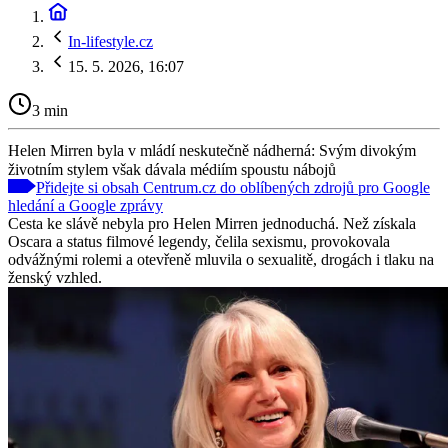
In-lifestyle.cz
15. 5. 2026, 16:07
3 min
Helen Mirren byla v mládí neskutečně nádherná: Svým divokým
životním stylem však dávala médiím spoustu nábojů
Přidejte si obsah Centrum.cz do oblíbených zdrojů pro Google
hledání a Google zprávy
Cesta ke slávě nebyla pro Helen Mirren jednoduchá. Než získala
Oscara a status filmové legendy, čelila sexismu, provokovala
odvážnými rolemi a otevřeně mluvila o sexualitě, drogách i tlaku na
ženský vzhled.