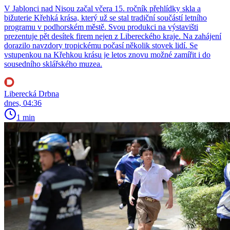
V Jablonci nad Nisou začal včera 15. ročník přehlídky skla a
bižuterie Křehká krása, který už se stal tradiční součástí letního
programu v podhorském městě. Svou produkci na výstavišti
prezentuje pět desítek firem nejen z Libereckého kraje. Na zahájení
dorazilo navzdory tropickému počasí několik stovek lidí. Se
vstupenkou na Křehkou krásu je letos znovu možné zamířit i do
sousedního sklářského muzea.
Liberecká Drbna
dnes, 04:36
1 min