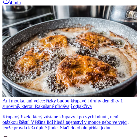
4 min
Ani mouka, ani vejce: řízky budou křupavé i druhý den díky 1
surovině, kterou Rakušané přidávají odjakživa
Křupavý řízek, který zůstane křupavý i po vychladnutí, není
otázkou štěstí. Většina lidí hledá tajemství v mouce nebo ve vejci,
jenže pravda leží úplně jinde. Stačí do obalu přidat jednu...