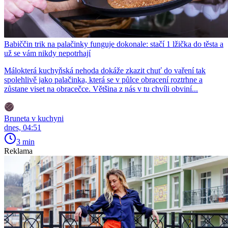
Babiččin trik na palačinky funguje dokonale: stačí 1 lžička do těsta a
už se vám nikdy nepotrhají
Málokterá kuchyňská nehoda dokáže zkazit chuť do vaření tak
spolehlivě jako palačinka, která se v půlce obracení roztrhne a
zůstane viset na obracečce. Většina z nás v tu chvíli obviní...
Bruneta v kuchyni
dnes, 04:51
3 min
Reklama