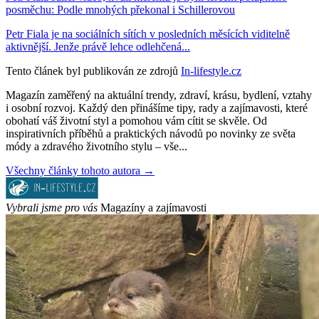
posměchu: Podle mnohých překonal i Schillerovou
Petr Fiala je na sociálních sítích v posledních měsících viditelně
aktivnější. Jenže právě lehce odlehčená...
Tento článek byl publikován ze zdrojů
In-lifestyle.cz
Magazín zaměřený na aktuální trendy, zdraví, krásu, bydlení, vztahy
i osobní rozvoj. Každý den přinášíme tipy, rady a zajímavosti, které
obohatí váš životní styl a pomohou vám cítit se skvěle. Od
inspirativních příběhů a praktických návodů po novinky ze světa
módy a zdravého životního stylu – vše...
Všechny články tohoto autora →
Vybrali jsme pro vás
Magazíny a zajímavosti