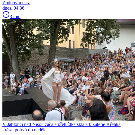
Zodpovime.cz
dnes, 04:36
3 min
V Jablonci nad Nisou začala přehlídka skla a bižuterie Křehká
krása, potrvá do neděle