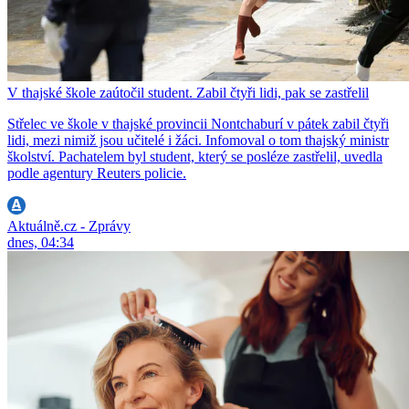
V thajské škole zaútočil student. Zabil čtyři lidi, pak se zastřelil
Střelec ve škole v thajské provincii Nontchaburí v pátek zabil čtyři
lidi, mezi nimiž jsou učitelé i žáci. Infomoval o tom thajský ministr
školství. Pachatelem byl student, který se posléze zastřelil, uvedla
podle agentury Reuters policie.
Aktuálně.cz - Zprávy
dnes, 04:34