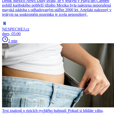
Deník Mexico News Daily uvádí, že v jeskyni v Playa del Carmen
poblíž karibského pobřeží jižního Mexika byla nalezena neporušená
mayská nádoba s odhadovaným stářím 2000 let. Artefakt nalezený v
jeskyni na soukromém pozemku je zcela neporušený.
NESPECHEJ.cz
dnes, 05:00
2 min
Test znalostí o rizicích rychlého hubnutí: Pokud si hlídáte váhu,