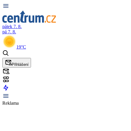
pátek 7. 8.
pá 7. 8.
19°C
Přihlášení
Reklama