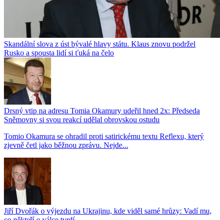
Skandální slova z úst bývalé hlavy státu. Klaus znovu podržel
Rusko a spousta lidí si ťuká na čelo
Drsný vtip na adresu Tomia Okamury udeřil hned 2x: Předseda
Sněmovny si svou reakcí udělal obrovskou ostudu
Tomio Okamura se ohradil proti satirickému textu Reflexu, který
zjevně četl jako běžnou zprávu. Nejde...
Jiří Dvořák o výjezdu na Ukrajinu, kde viděl samé hrůzy: Vadí mu,
co někteří o válce tvrdí