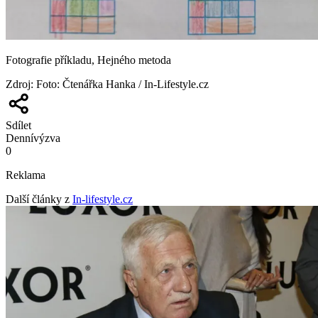
Fotografie příkladu, Hejného metoda
Zdroj
:
Foto: Čtenářka Hanka / In-Lifestyle.cz
Sdílet
Denní
výzva
0
Reklama
Další články z
In-lifestyle.cz