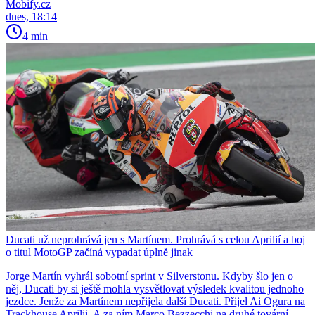
Mobify.cz
dnes, 18:14
4 min
Ducati už neprohrává jen s Martínem. Prohrává s celou Aprilií a boj
o titul MotoGP začíná vypadat úplně jinak
Jorge Martín vyhrál sobotní sprint v Silverstonu. Kdyby šlo jen o
něj, Ducati by si ještě mohla vysvětlovat výsledek kvalitou jednoho
jezdce. Jenže za Martínem nepřijela další Ducati. Přijel Ai Ogura na
Trackhouse Aprilii. A za ním Marco Bezzecchi na druhé tovární