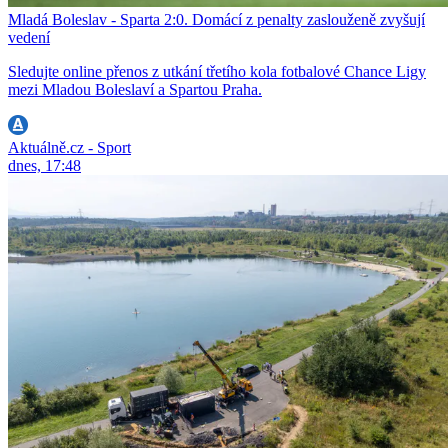
Mladá Boleslav - Sparta 2:0. Domácí z penalty zaslouženě zvyšují
vedení
Sledujte online přenos z utkání třetího kola fotbalové Chance Ligy
mezi Mladou Boleslaví a Spartou Praha.
Aktuálně.cz - Sport
dnes, 17:48