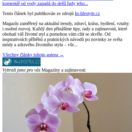
komentář od vody zapadá do delší řady jeho...
Tento článek byl publikován ze zdrojů
In-lifestyle.cz
Magazín zaměřený na aktuální trendy, zdraví, krásu, bydlení, vztahy
i osobní rozvoj. Každý den přinášíme tipy, rady a zajímavosti, které
obohatí váš životní styl a pomohou vám cítit se skvěle. Od
inspirativních příběhů a praktických návodů po novinky ze světa
módy a zdravého životního stylu – vše...
Všechny články tohoto autora →
Vybrali jsme pro vás
Magazíny a zajímavosti