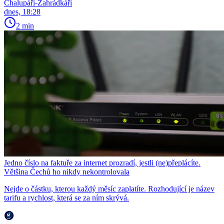
Chalupáři-Zahrádkáři
dnes, 18:28
2 min
Jedno číslo na faktuře za internet prozradí, jestli (ne)přeplácíte.
Většina Čechů ho nikdy nekontrolovala
Nejde o částku, kterou každý měsíc zaplatíte. Rozhodující je název
tarifu a rychlost, která se za ním skrývá.