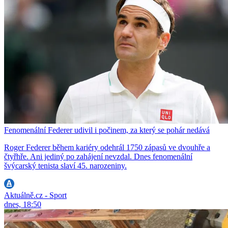
Fenomenální Federer udivil i počinem, za který se pohár nedává
Roger Federer během kariéry odehrál 1750 zápasů ve dvouhře a
čtyřhře. Ani jediný po zahájení nevzdal. Dnes fenomenální
švýcarský tenista slaví 45. narozeniny.
Aktuálně.cz - Sport
dnes, 18:50