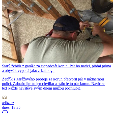
Starý žebřík z garáže za stopadesát korun. Pár ho natřel, přidal prkna
a obývák vypadá jako z katalogu
Žebřík z garážového prodeje za korun přetvořil pár v nádhernou
polici. Zabralo jim to jen chvilku a stálo je to pár korun. Navíc se
teď každé návštěvě svým dílem můžou pochlubit.
adbz.cz
dnes, 18:35