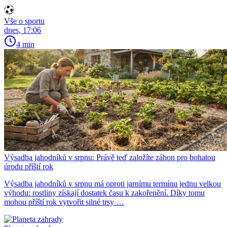
Vše o sportu
dnes, 17:06
4 min
Výsadba jahodníků v srpnu: Právě teď založíte záhon pro bohatou
úrodu příští rok
Výsadba jahodníků v srpnu má oproti jarnímu termínu jednu velkou
výhodu: rostliny získají dostatek času k zakořenění. Díky tomu
mohou příští rok vytvořit silné trsy …