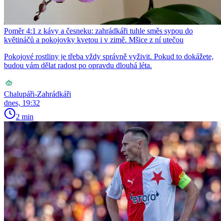
Poměr 4:1 z kávy a česneku: zahrádkáři tuhle směs sypou do
květináčů a pokojovky kvetou i v zimě. Mšice z ní utečou
Pokojové rostliny je třeba vždy správně vyživit. Pokud to dokážete,
budou vám dělat radost po opravdu dlouhá léta.
Chalupáři-Zahrádkáři
dnes, 19:32
2 min