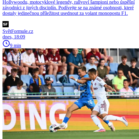
Hollywoodu, motocyklové legendy, rallyoví šampioni nebo úspěšní
závodníci z jiných disciplín. Podívejte se na známé osobnosti, které
dostaly jedinečnou příležitost usednout za volant monopostu F1.
SvětFormule.cz
dnes, 18:09
9 min