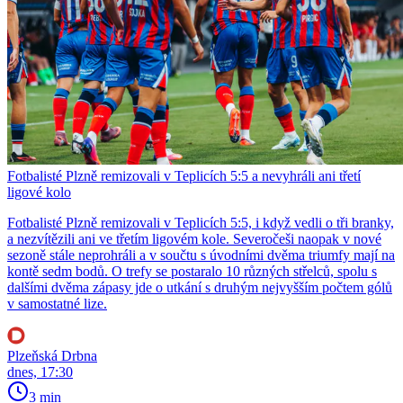
Fotbalisté Plzně remizovali v Teplicích 5:5 a nevyhráli ani třetí
ligové kolo
Fotbalisté Plzně remizovali v Teplicích 5:5, i když vedli o tři branky,
a nezvítězili ani ve třetím ligovém kole. Severočeši naopak v nové
sezoně stále neprohráli a v součtu s úvodními dvěma triumfy mají na
kontě sedm bodů. O trefy se postaralo 10 různých střelců, spolu s
dalšími dvěma zápasy jde o utkání s druhým nejvyšším počtem gólů
v samostatné lize.
Plzeňská Drbna
dnes, 17:30
3 min