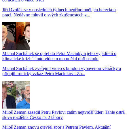
Jiří Dvořák se v posledních týdnech nepřipomněl jen hereckou
prací. Nedávno mluvil o svých zkušenostech z...
Michal Suchánek se opřel do Petra Macinky a jeho vyjádření o
klimatické krizi: Tímto videem mu udělal obří ostudu
Michal Suchánek zveřejnil video s bundou vybavenou větráčky a
připojil ironický vzkaz Petru Macinkovi. Za...
Miloš Zeman zasadil Petru Pavlovi zatím nejtvrdší úder: Tahle ostrá
slova rozdělila Česko na 2 tábory
Miloš Zeman znovu otevřel spor s Petrem Pavlem. Aktuální