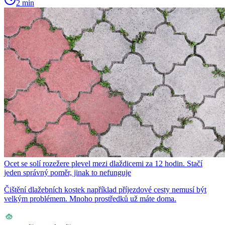
2 min
Ocet se solí rozežere plevel mezi dlaždicemi za 12 hodin. Stačí
jeden správný poměr, jinak to nefunguje
Čištění dlažebních kostek například příjezdové cesty nemusí být
velkým problémem. Mnoho prostředků už máte doma.