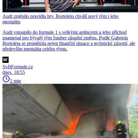
Audi změnilo pravidla hry. Bortoleto chválí nový tým i jeho
mentalitu
Audi vstoupilo do formule 1 s velkými ambicemi a jeho příchod
znamenal pro bývalý tým Sauber zásadní změnu. Podle Gabriela
Bortoleta se proměnila nejen finanční situace a technické zázemí, ale
především mentalita celého týmu.
SvětFormule.cz
dnes, 18:55
2 min