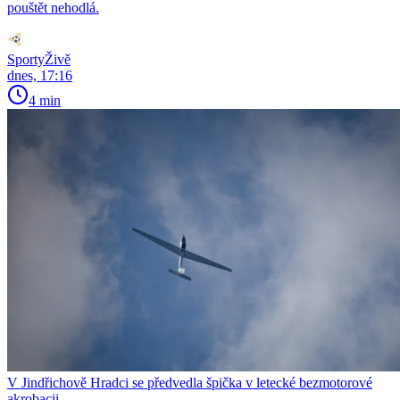
pouštět nehodlá.
SportyŽivě
dnes, 17:16
4 min
V Jindřichově Hradci se předvedla špička v letecké bezmotorové
akrobacii