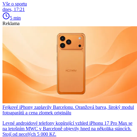
Vše o sportu
dnes, 17:21
5 min
Reklama
Fejkové iPhony zaplavily Barcelonu. Oranžová barva, široký modul
fotoaparátů a cena zlomek originálu
Levné androidové telefony kopírující vzhled iPhonu 17 Pro Max se
na letošním MWC v Barceloně objevily hned na několika stáncích.
Stojí od necelých 5 000 Kč.