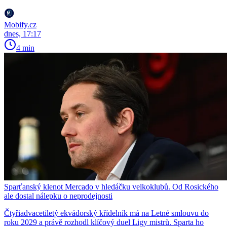
Mobify.cz
dnes, 17:17
4 min
Sparťanský klenot Mercado v hledáčku velkoklubů. Od Rosického
ale dostal nálepku o neprodejnosti
Čtyřiadvacetiletý ekvádorský křídelník má na Letné smlouvu do
roku 2029 a právě rozhodl klíčový duel Ligy mistrů. Sparta ho