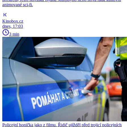
animované sci-fi.
Kinobox.cz
dnes, 17:03
3 min
Policejní honička jako z filmu. Řidič ujížděl před trojicí policejních