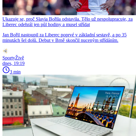
Ukazuje se, proč Slavia Bořila odstavila. Tělo už nespolupracuje, za
Liberec odehrál jen půl hodiny a musel střídat
Jan Bořil nastoupil za Liberec poprvé v základní sestavě, a po 35
minutách šel dolů. Debut v Brně skončil nuceným střídáním.
SportyŽivě
dnes, 19:19
3 min