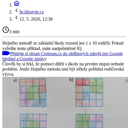
In-lifestyle.cz
12. 5. 2026, 12:38
3 min
Hejného metodě ze základní školy rozumí jen 1 z 10 rodičů: Pokud
vyřešíte tento příklad, máte nadprůměrné IQ
Přidejte si obsah Centrum.cz do oblíbených zdrojů pro Google
hledání a Google zprávy
Člověk by si řekl, že pomoct dítěti s úkoly na prvním stupni nebude
problém. Jenže Hejného metoda umí být někdy pořádná rodičovská
výzva.