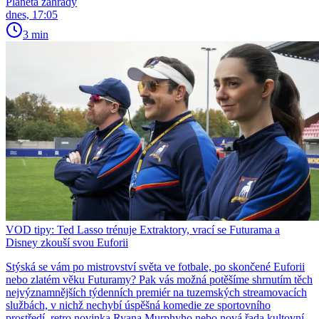
Planeta zahrady
dnes, 17:05
3 min
VOD tipy: Ted Lasso trénuje Extraktory, vrací se Futurama a
Disney zkouší svou Euforii
Stýská se vám po mistrovství světa ve fotbale, po skončené Euforii
nebo zlatém věku Futuramy? Pak vás možná potěšíme shrnutím těch
nejvýznamnějších týdenních premiér na tuzemských streamovacích
službách, v nichž nechybí úspěšná komedie ze sportovního
prostředí, retro novinka Ryana Murphyho nebo nová řada kultovní