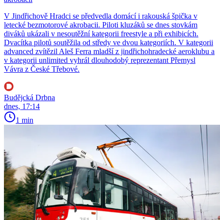
V Jindřichově Hradci se předvedla domácí i rakouská špička v
letecké bezmotorové akrobacii. Piloti kluzáků se dnes stovkám
diváků ukázali v nesoutěžní kategorii freestyle a při exhibicích.
Dvacítka pilotů soutěžila od středy ve dvou kategoriích. V kategorii
advanced zvítězil Aleš Ferra mladší z jindřichohradecké aeroklubu a
v kategorii unlimited vyhrál dlouhodobý reprezentant Přemysl
Vávra z České Třebové.
Budějcká Drbna
dnes, 17:14
1 min