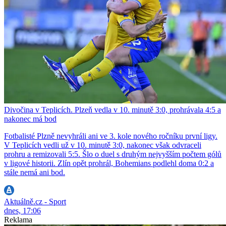
Divočina v Teplicích. Plzeň vedla v 10. minutě 3:0, prohrávala 4:5 a
nakonec má bod
Fotbalisté Plzně nevyhráli ani ve 3. kole nového ročníku první ligy.
V Teplicích vedli už v 10. minutě 3:0, nakonec však odvraceli
prohru a remizovali 5:5. Šlo o duel s druhým nejvyšším počtem gólů
v ligové historii. Zlín opět prohrál, Bohemians podlehl doma 0:2 a
stále nemá ani bod.
Aktuálně.cz - Sport
dnes, 17:06
Reklama