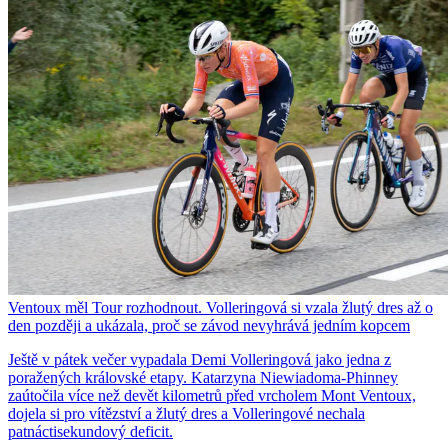
Ventoux měl Tour rozhodnout. Volleringová si vzala žlutý dres až o
den později a ukázala, proč se závod nevyhrává jedním kopcem
Ještě v pátek večer vypadala Demi Volleringová jako jedna z
poražených královské etapy. Katarzyna Niewiadoma-Phinney
zaútočila více než devět kilometrů před vrcholem Mont Ventoux,
dojela si pro vítězství a žlutý dres a Volleringové nechala
patnáctisekundový deficit.