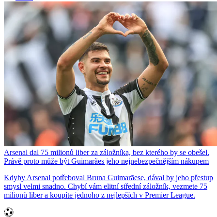
Arsenal dal 75 milionů liber za záložníka, bez kterého by se obešel.
Právě proto může být Guimarães jeho nejnebezpečnějším nákupem
Kdyby Arsenal potřeboval Bruna Guimarãese, dával by jeho přestup
smysl velmi snadno. Chybí vám elitní střední záložník, vezmete 75
milionů liber a koupíte jednoho z nejlepších v Premier League.