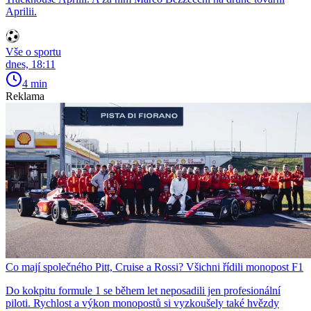
Aprilii.
Vše o sportu
dnes, 18:11
4 min
Reklama
Co mají společného Pitt, Cruise a Rossi? Všichni řídili monopost F1
Do kokpitu formule 1 se během let neposadili jen profesionální
piloti. Rychlost a výkon monopostů si vyzkoušely také hvězdy