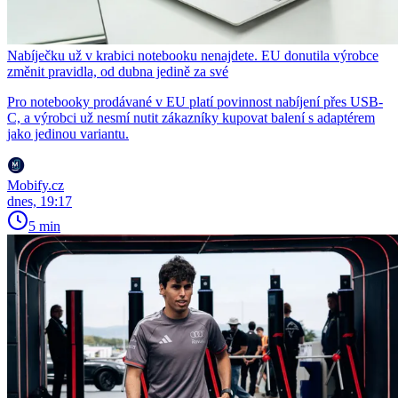
Nabíječku už v krabici notebooku nenajdete. EU donutila výrobce
změnit pravidla, od dubna jedině za své
Pro notebooky prodávané v EU platí povinnost nabíjení přes USB-
C, a výrobci už nesmí nutit zákazníky kupovat balení s adaptérem
jako jedinou variantu.
Mobify.cz
dnes, 19:17
5 min