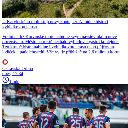
U Karvinského moře stojí nový kontejner. Nabídne bistro i
vyhlídkovou terasu
Vodní nádrž Karvinské moře nabídne svým návštěvníkům nové
občerstvení. Město na místě nechalo vybudovat gastro kontejner.
Ten kromě bistra nabídne i vyhlídkovou terasu nebo půjčovnu
lodiček a paddleboardů. Vše vyjde přibližně na 2,6 milionu korun.
Ostravská Drbna
dnes, 17:34
1 min