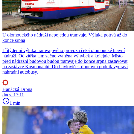
U olomouckého nádraží nepojedou tramvaje. Výluka potrvá až do
konce srpna
Třítýdenní výluka tramvajového provozu čeká olomoucké hlavní
nádraží. Od zítřka tam začne výměna výhybek a kolejnic. Místo
před nádražní budovou budou tramvaje do konce srpna zastavovat
na zastávce Kosmonautů. Do Pavloviček dopravní podnik vypraví
náhradní autobusy.
Hanácká Drbna
dnes, 17:11
1 min