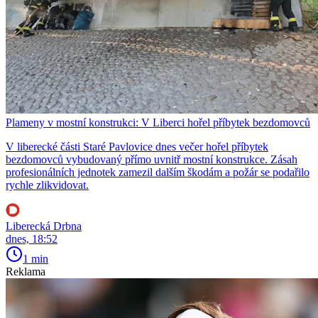
Plameny v mostní konstrukci: V Liberci hořel příbytek bezdomovců
V liberecké části Staré Pavlovice dnes večer hořel příbytek
bezdomovců vybudovaný přímo uvnitř mostní konstrukce. Zásah
profesionálních jednotek zamezil dalším škodám a požár se podařilo
rychle zlikvidovat.
Liberecká Drbna
dnes, 18:52
1 min
Reklama