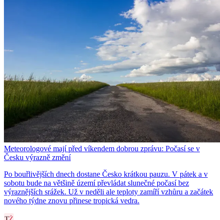
Meteorologové mají před víkendem dobrou zprávu: Počasí se v
Česku výrazně změní
Po bouřlivějších dnech dostane Česko krátkou pauzu. V pátek a v
sobotu bude na většině území převládat slunečné počasí bez
výraznějších srážek. Už v neděli ale teploty zamíří vzhůru a začátek
nového týdne znovu přinese tropická vedra.