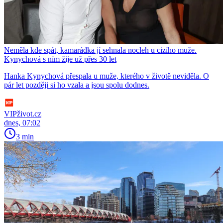
Neměla kde spát, kamarádka jí sehnala nocleh u cizího muže.
Kynychová s ním žije už přes 30 let
Hanka Kynychová přespala u muže, kterého v životě neviděla. O
pár let později si ho vzala a jsou spolu dodnes.
VIPživot.cz
dnes, 07:02
3 min