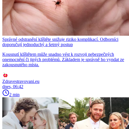
Správné odstranění klíštěte snižuje riziko komplikací. Odborníci
doporučují jednoduchý a šetrný postup
Kousnutí klíštětem může snadno vést k rozvoji nebezpečných
onemocnění či jiných problémů. Základem je správně ho vyndat ze
zakousnutého místa.
Zdravestravovani.eu
dnes, 06:42
2 min