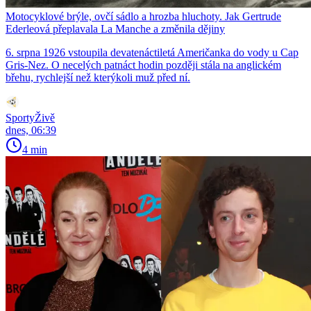
Motocyklové brýle, ovčí sádlo a hrozba hluchoty. Jak Gertrude
Ederleová přeplavala La Manche a změnila dějiny
6. srpna 1926 vstoupila devatenáctiletá Američanka do vody u Cap
Gris-Nez. O necelých patnáct hodin později stála na anglickém
břehu, rychlejší než kterýkoli muž před ní.
SportyŽivě
dnes, 06:39
4 min