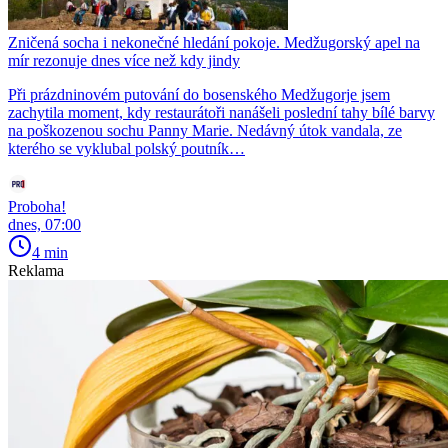
Zničená socha i nekonečné hledání pokoje. Medžugorský apel na
mír rezonuje dnes více než kdy jindy
Při prázdninovém putování do bosenského Medžugorje jsem
zachytila moment, kdy restaurátoři nanášeli poslední tahy bílé barvy
na poškozenou sochu Panny Marie. Nedávný útok vandala, ze
kterého se vyklubal polský poutník…
Proboha!
dnes, 07:00
4 min
Reklama