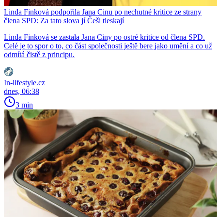
Linda Finková podpořila Jana Cinu po nechutné kritice ze strany
člena SPD: Za tato slova jí Češi tleskají
Linda Finková se zastala Jana Ciny po ostré kritice od člena SPD.
Celé je to spor o to, co část společnosti ještě bere jako umění a co už
odmítá čistě z principu.
In-lifestyle.cz
dnes, 06:38
3 min