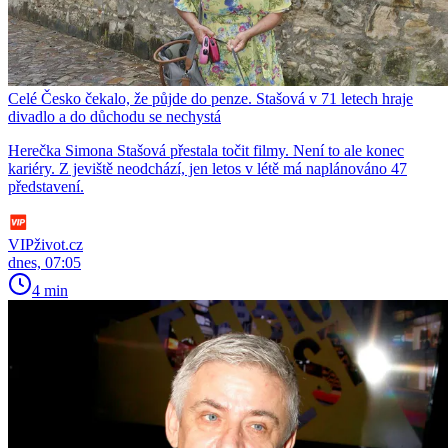
Celé Česko čekalo, že půjde do penze. Stašová v 71 letech hraje
divadlo a do důchodu se nechystá
Herečka Simona Stašová přestala točit filmy. Není to ale konec
kariéry. Z jeviště neodchází, jen letos v létě má naplánováno 47
představení.
VIPživot.cz
dnes, 07:05
4 min