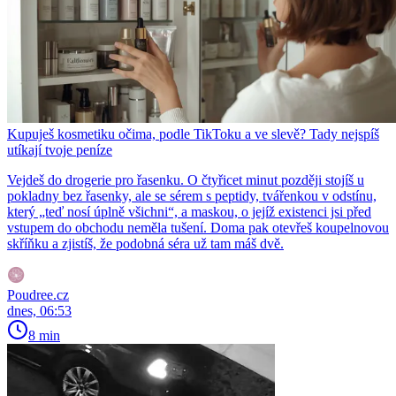
Kupuješ kosmetiku očima, podle TikToku a ve slevě? Tady nejspíš
utíkají tvoje peníze
Vejdeš do drogerie pro řasenku. O čtyřicet minut později stojíš u
pokladny bez řasenky, ale se sérem s peptidy, tvářenkou v odstínu,
který „teď nosí úplně všichni“, a maskou, o jejíž existenci jsi před
vstupem do obchodu neměla tušení. Doma pak otevřeš koupelnovou
skříňku a zjistíš, že podobná séra už tam máš dvě.
Poudree.cz
dnes, 06:53
8 min