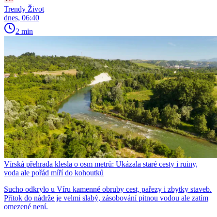
Trendy Život
dnes, 06:40
2 min
Vírská přehrada klesla o osm metrů: Ukázala staré cesty i ruiny,
voda ale pořád míří do kohoutků
Sucho odkrylo u Víru kamenné obruby cest, pařezy i zbytky staveb.
Přítok do nádrže je velmi slabý, zásobování pitnou vodou ale zatím
omezené není.