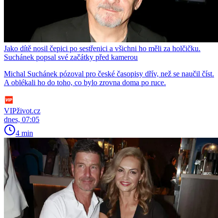
Jako dítě nosil čepici po sestřenici a všichni ho měli za holčičku.
Suchánek popsal své začátky před kamerou
Michal Suchánek pózoval pro české časopisy dřív, než se naučil číst.
A oblékali ho do toho, co bylo zrovna doma po ruce.
VIPživot.cz
dnes, 07:05
4 min