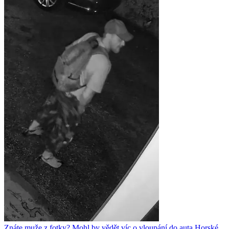
Znáte muže z fotky? Mohl by vědět víc o vloupání do auta Horské