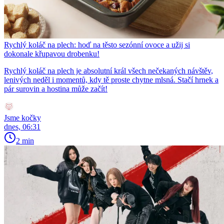
Rychlý koláč na plech: hoď na těsto sezónní ovoce a užij si
dokonale křupavou drobenku!
Rychlý koláč na plech je absolutní král všech nečekaných návštěv,
lenivých neděl i momentů, kdy tě proste chytne mlsná. Stačí hrnek a
pár surovin a hostina může začít!
Jsme kočky
dnes, 06:31
2 min