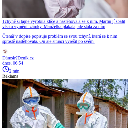
Tchyně si tajně vyrobila klíče a nastěhovala se k nim. Martin jí sbalil
věci a vyměnil zámky. Manželka plakala, ale stála za ním
Čtenář v dopise popisuje problém se svou tchyní, která se k nim
sprostě nastěhovala. On ale situaci vyřešil po svém.
DámskýDeník.cz
dnes, 06:54
2 min
Reklama