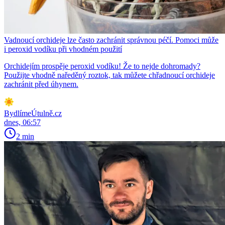
Vadnoucí orchideje lze často zachránit správnou péčí. Pomoci může
i peroxid vodíku při vhodném použití
Orchidejím prospěje peroxid vodíku! Že to nejde dohromady?
Použijte vhodně naředěný roztok, tak můžete chřadnoucí orchideje
zachránit před úhynem.
BydlímeÚtulně.cz
dnes, 06:57
2 min