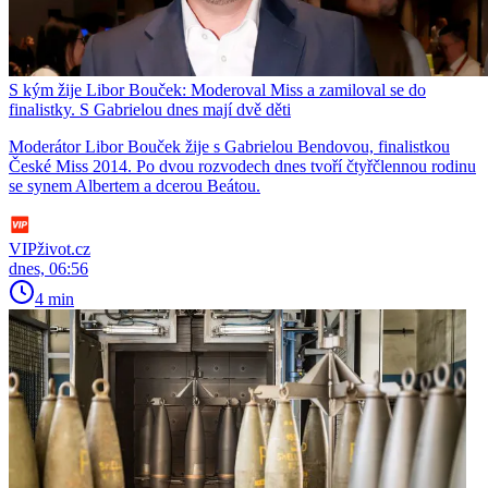
S kým žije Libor Bouček: Moderoval Miss a zamiloval se do
finalistky. S Gabrielou dnes mají dvě děti
Moderátor Libor Bouček žije s Gabrielou Bendovou, finalistkou
České Miss 2014. Po dvou rozvodech dnes tvoří čtyřčlennou rodinu
se synem Albertem a dcerou Beátou.
VIPživot.cz
dnes, 06:56
4 min