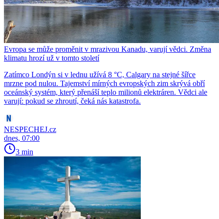
Evropa se může proměnit v mrazivou Kanadu, varují vědci. Změna
klimatu hrozí už v tomto století
Zatímco Londýn si v lednu užívá 8 °C, Calgary na stejné šířce
mrzne pod nulou. Tajemství mírných evropských zim skrývá obří
oceánský systém, který přenáší teplo milionů elektráren. Vědci ale
varují: pokud se zhroutí, čeká nás katastrofa.
NESPECHEJ.cz
dnes, 07:00
3 min