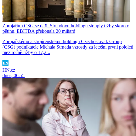
Zbrojařům CSG se daří. Strnadovu holdingu stouply tržby skoro o
pětinu, EBITDA překonala 20 miliard
Zbrojařskému a strojírenskému holdingu Czechoslovak Group
(CSG) podnikatele Michala Strnada vzrostly za letošní první pololetí
meziročně tržby o 17,2...
HN.cz
dnes, 06:55