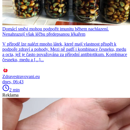
Domácí směsi mohou podpořit imunitu během nachlazení.
Nenahrazují však léčbu předepsanou lékařem
V přírodě lze nalézt mnoho látek, které mají vlastnost přispět k
podpoře zdraví a pohody. Mezi ně patří i kombinace česneku, medu
a octa, jež je často považována za přírodní antibiotikum. Kombinace
česneku, medu a [...]...
Zdravestravovani.eu
dnes, 06:43
2 min
Reklama