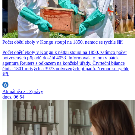
Počet obětí eboly v Kongu stoupl na 1850, nemoc se rychle šíří
Počet obětí eboly v Kongu k pátku stoupl na 1850, zatímco počet
potvrzených případů dosáhl 4053. Informovala o tom v pátek
agentura Reuters s odkazem na konžské úřady. Čtvrteční bilance
činila 1801 mrtvých a 3973 potvrzených případů. Nemoc se rychle
šíří.
Aktuálně.cz - Zprávy
dnes, 06:54