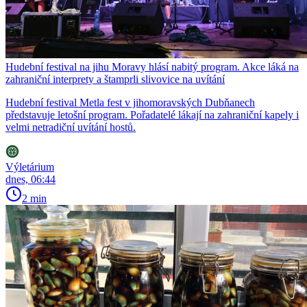
Hudební festival na jihu Moravy hlásí nabitý program. Akce láká na
zahraniční interprety a štamprli slivovice na uvítání
Hudební festival Metla fest v jihomoravských Dubňanech
představuje letošní program. Pořadatelé lákají na zahraniční kapely i
velmi netradiční uvítání hostů.
Výletárium
dnes, 06:44
2 min