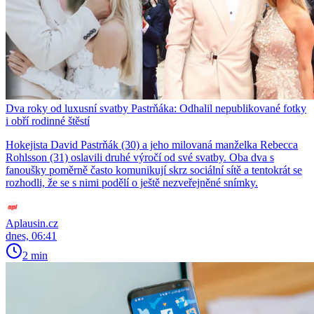
Dva roky od luxusní svatby Pastrňáka: Odhalil nepublikované fotky
i obří rodinné štěstí
Hokejista David Pastrňák (30) a jeho milovaná manželka Rebecca
Rohlsson (31) oslavili druhé výročí od své svatby. Oba dva s
fanoušky poměrně často komunikují skrz sociální sítě a tentokrát se
rozhodli, že se s nimi podělí o ještě nezveřejněné snímky.
Aplausin.cz
dnes, 06:41
2 min