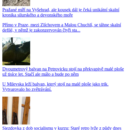
Pražané míří na Vyšehrad, ale kousek dál je čeká unikátní skalní
kronika silurského a devonského moře
Přímo v Praze, mezi Zlíchovem a Malou Chuchlí, se táhne skalní
defilé, v němž je zakonzervován čtyři sta...
Dvoumetrový balvan na Petrovicku stojí na překvapivě malé ploše
už tisíce let. Stačí ale málo a bude po něm
U Milevska leží balvan, který stojí na malé ploše jako trik.
Vytvarovalo ho zvětrávání.
Sjezdovka z dob socialismu v kurzu: Staré retro lyže z půdy dnes