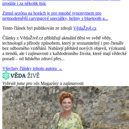
prodáte i za několik tisíc
Zimní sezóna na horách je pro mnohé synonymem pro
nejmodernější carvingové speciálky, helmy s bluetooth a...
Tento článek byl publikován ze zdrojů
VědaŽivě.cz
Články z VědaŽivě.cz přibližují aktuální dění ve světě vědy,
technologií a přírody způsobem, který je srozumitelný i pro čtenáře
bez odborného vzdělání. Nabízejí přehled nových objevů, výzkumů
a trendů, ale i zajímavosti z každodenního života, které mají vědecké
pozadí – od lidského zdraví přes...
Všechny články tohoto autora →
Vybrali jsme pro vás
Magazíny a zajímavosti