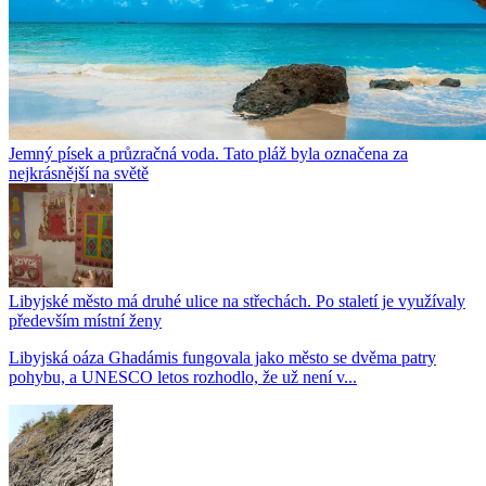
Jemný písek a průzračná voda. Tato pláž byla označena za
nejkrásnější na světě
Libyjské město má druhé ulice na střechách. Po staletí je využívaly
především místní ženy
Libyjská oáza Ghadámis fungovala jako město se dvěma patry
pohybu, a UNESCO letos rozhodlo, že už není v...