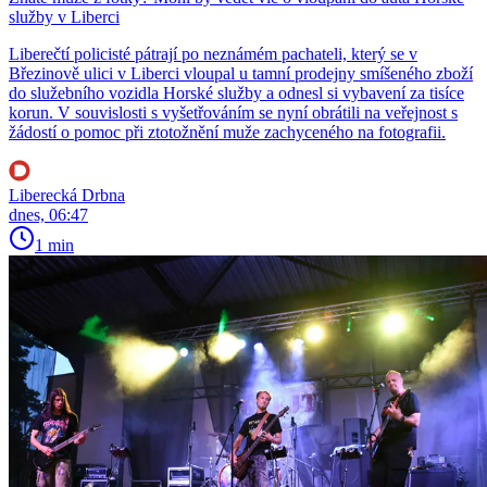
služby v Liberci
Liberečtí policisté pátrají po neznámém pachateli, který se v
Březinově ulici v Liberci vloupal u tamní prodejny smíšeného zboží
do služebního vozidla Horské služby a odnesl si vybavení za tisíce
korun. V souvislosti s vyšetřováním se nyní obrátili na veřejnost s
žádostí o pomoc při ztotožnění muže zachyceného na fotografii.
Liberecká Drbna
dnes, 06:47
1 min