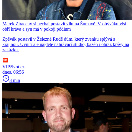
Marek Ztracený si nechal postavit vilu na Šumavě. V obýváku visí
obří kráva a syn má v pokoji pódium
Zpěvák postavil v Železné Rudě dům, který zvenku splývá s
krajinou. Uvnitř ale najdete nahrávací studio, bazén i obraz krávy na
zakázku.
VIPživot.cz
dnes, 06:56
3 min