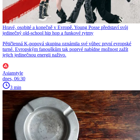
Hravé, osobité a konečně v Evropě. Young Posse představí svůj
jedinečný old-school hip hop a funkové rytmy
Pětičlenná K-popová skupina oznámila své vůbec první evropské
turné. Evropským fanouškům tak poprvé nabídne možnost zažít
jejich jedinečnou energii naživo.
Asianstyle
dnes, 06:30
3 min