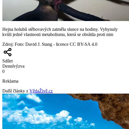
Hejna holubů stěhovavých zatměla slunce na hodiny. Vyhynuly
kvůli jedné vlastnosti metabolismu, která se obrátila proti nim
Zdroj
:
Foto: David J. Stang - licence CC BY-SA 4.0
Sdílet
Denní
výzva
0
Reklama
Další články z
VědaŽivě.cz