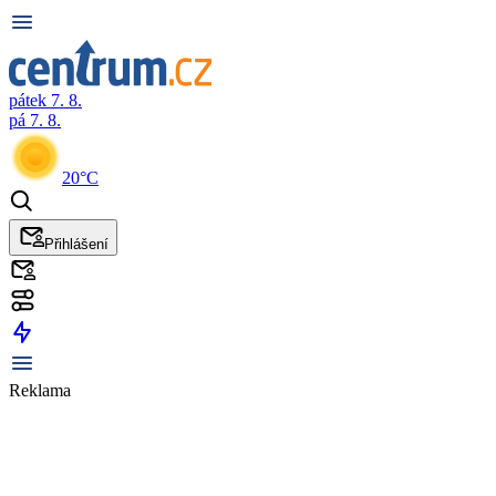
pátek 7. 8.
pá 7. 8.
20°C
Přihlášení
Reklama