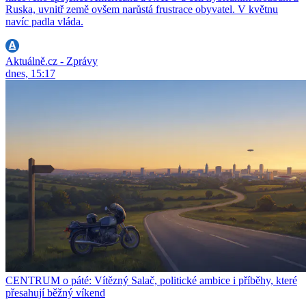
Ruska, uvnitř země ovšem narůstá frustrace obyvatel. V květnu
navíc padla vláda.
Aktuálně.cz - Zprávy
dnes, 15:17
CENTRUM o páté: Vítězný Salač, politické ambice i příběhy, které
přesahují běžný víkend