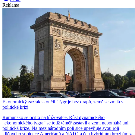
Reklama
Ekonomický zázrak skončil. Tygr je bez drápů, země se zmítá v
politické krizi
Rumunsko se ocitlo na křižovatce. Růst dynamického
„ekonomického tygra“ se totiž téměř zastavil a zemi nepomáhá ani
politická krize. Na mezinárodním poli sice upevňuje svou roli
klíčového spojence Američanů a NATO a čelí hybridním hrozbám z