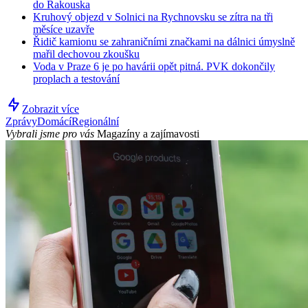
do Rakouska
Kruhový objezd v Solnici na Rychnovsku se zítra na tři
měsíce uzavře
Řidič kamionu se zahraničními značkami na dálnici úmyslně
mařil dechovou zkoušku
Voda v Praze 6 je po havárii opět pitná. PVK dokončily
proplach a testování
Zobrazit více
Zprávy
Domácí
Regionální
Vybrali jsme pro vás
Magazíny a zajímavosti