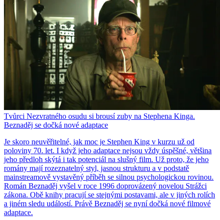
Tvůrci Nezvratného osudu si brousí zuby na Stephena Kinga.
Beznaděj se dočká nové adaptace
Je skoro neuvěřitelné, jak moc je Stephen King v kurzu už od
poloviny 70. let. I když jeho adaptace nejsou vždy úspěšné, většina
jeho předloh skýtá i tak potenciál na slušný film. Už proto, že jeho
romány mají rozeznatelný styl, jasnou strukturu a v podstatě
mainstreamově vystavěný příběh se silnou psychologickou rovinou.
Román Beznaděj vyšel v roce 1996 doprovázený novelou Strážci
zákona. Obě knihy pracují se stejnými postavami, ale v jiných rolích
a jiném sledu událostí. Právě Beznaděj se nyní dočká nové filmové
adaptace.