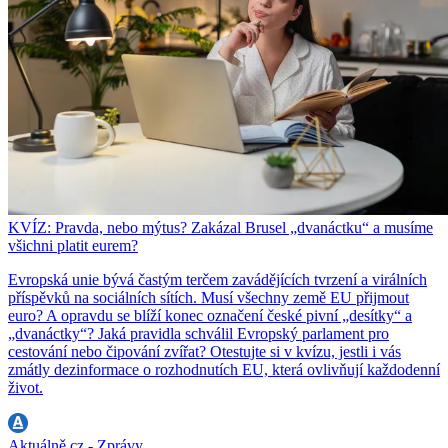
KVÍZ: Pravda, nebo mýtus? Zakázal Brusel „dvanáctku“ a musíme
všichni platit eurem?
Evropská unie bývá častým terčem zavádějících tvrzení a virálních
příspěvků na sociálních sítích. Musí všechny země EU přijmout
euro? A opravdu se blíží konec označení české pivní „desítky“ a
„dvanáctky“? Jaká pravidla schválil Evropský parlament pro
cestování nebo čipování zvířat? Otestujte si v kvízu, jestli i vás
zmátly dezinformace o rozhodnutích EU, která ovlivňují každodenní
život.
Aktuálně.cz - Zprávy