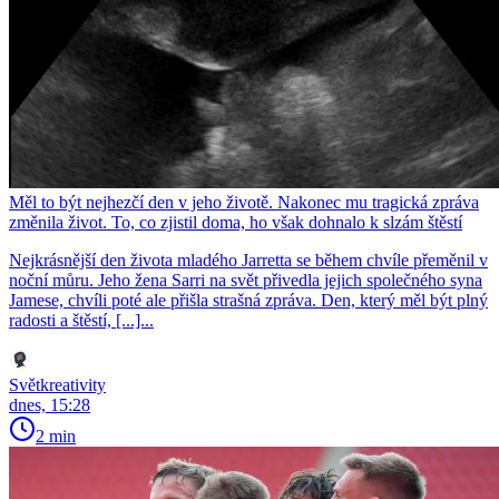
Měl to být nejhezčí den v jeho životě. Nakonec mu tragická zpráva
změnila život. To, co zjistil doma, ho však dohnalo k slzám štěstí
Nejkrásnější den života mladého Jarretta se během chvíle přeměnil v
noční můru. Jeho žena Sarri na svět přivedla jejich společného syna
Jamese, chvíli poté ale přišla strašná zpráva. Den, který měl být plný
radosti a štěstí, [...]...
Světkreativity
dnes, 15:28
2 min