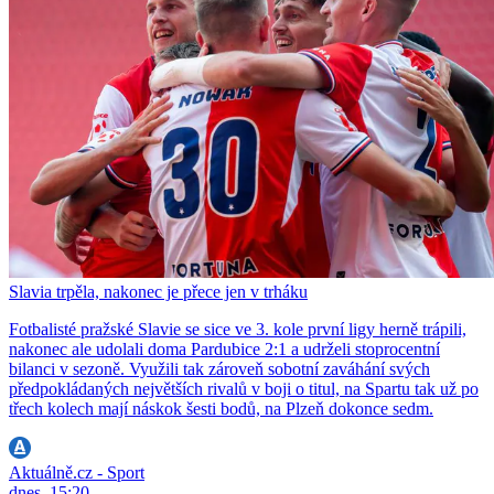
Slavia trpěla, nakonec je přece jen v trháku
Fotbalisté pražské Slavie se sice ve 3. kole první ligy herně trápili,
nakonec ale udolali doma Pardubice 2:1 a udrželi stoprocentní
bilanci v sezoně. Využili tak zároveň sobotní zaváhání svých
předpokládaných největších rivalů v boji o titul, na Spartu tak už po
třech kolech mají náskok šesti bodů, na Plzeň dokonce sedm.
Aktuálně.cz - Sport
dnes, 15:20