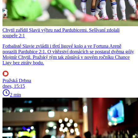
Chytil zařídil Slavii výhru nad Pardubicemi. Sešívaní zdolali
soupeře 2:1
Fotbalisté Slavie zvládli i třetí ligové kolo a ve Fortuna Areně
porazili Pardubice 2:1. O vítězství domácích se postaral dvěma góly
Mojmír Chytil. Pražský tým tak zůstává v novém ročníku Chance
Ligy bez ztráty bodu.
Pražská Drbna
dnes, 15:15
2 min