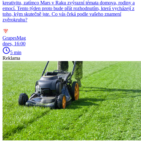
kreativitu, zatímco Mars v Raku zvýrazní témata domova, rodiny a
emocí. Tento týden proto bude přát rozhodnutím, která vycházejí z
toho, kým skutečně jste. Co vás čeká podle vašeho znamení
zvěrokruhu?
GrapesMag
dnes, 16:00
5 min
Reklama