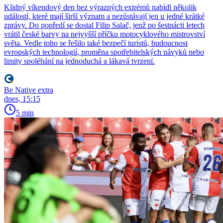
Klidný víkendový den bez výrazných extrémů nabídl několik
událostí, které mají širší význam a nezůstávají jen u jedné krátké
zprávy. Do popředí se dostal Filip Salač, jenž po šestnácti letech
vrátil české barvy na nejvyšší příčku motocyklového mistrovství
světa. Vedle toho se řešilo také bezpečí turistů, budoucnost
evropských technologií, proměna spotřebitelských návyků nebo
limity spoléhání na jednoduchá a lákavá tvrzení.
Be Native extra
dnes, 15:15
5 min