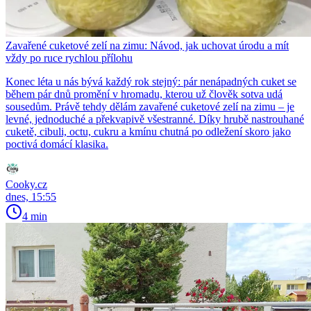
Zavařené cuketové zelí na zimu: Návod, jak uchovat úrodu a mít
vždy po ruce rychlou přílohu
Konec léta u nás bývá každý rok stejný: pár nenápadných cuket se
během pár dnů promění v hromadu, kterou už člověk sotva udá
sousedům. Právě tehdy dělám zavařené cuketové zelí na zimu – je
levné, jednoduché a překvapivě všestranné. Díky hrubě nastrouhané
cuketě, cibuli, octu, cukru a kmínu chutná po odležení skoro jako
poctivá domácí klasika.
Cooky.cz
dnes, 15:55
4 min