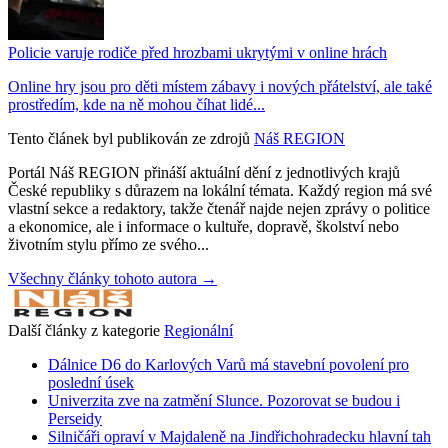
Policie varuje rodiče před hrozbami ukrytými v online hrách
Online hry jsou pro děti místem zábavy i nových přátelství, ale také
prostředím, kde na ně mohou číhat lidé...
Tento článek byl publikován ze zdrojů
Náš REGION
Portál Náš REGION přináší aktuální dění z jednotlivých krajů
České republiky s důrazem na lokální témata. Každý region má své
vlastní sekce a redaktory, takže čtenář najde nejen zprávy o politice
a ekonomice, ale i informace o kultuře, dopravě, školství nebo
životním stylu přímo ze svého...
Všechny články tohoto autora →
Další články z kategorie
Regionální
Dálnice D6 do Karlových Varů má stavební povolení pro
poslední úsek
Univerzita zve na zatmění Slunce. Pozorovat se budou i
Perseidy
Silničáři opraví v Majdaleně na Jindřichohradecku hlavní tah