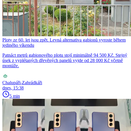
Ploty ze 60. let jsou zpět. Levná alternativa gabionů vyroste během
jediného víkendu
Patnáct metrů gabionového plotu stojí minimálně 94 500 Kč. Stejný
úsek z vyplétaných dřevěných panelů vyjde od 28 000 Kč včetně
montáže.
Chalupáři-Zahrádkáři
dnes, 15:38
5 min