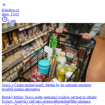
Kinobox.cz
dnes, 15:01
1 min
Tesco v Česku možná končí. Mohla by ho nahradit mnohem
levnější polská alternativa
Britský řetězec Tesco podle spekulací zvažuje odchod ze střední
Evropy. Analytici vidí jako nejpravděpodobnějšího nástupce