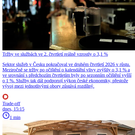
Tržby ve službách ve 2. čtvrtletí reálně vzrostly o 3,1 %
Sektor služeb v Česku pokračoval ve druhém čtvrtletí 2026 v růstu.
Meziročně se tržby po očištění o kalendářní vlivy zvýšily o 3,1 % a
ve srovnání s předchozím čtvrtletím byly po sezonním očištění vyšší
o 1 %. Služby tak dál podporují výkon české ekonomiky, přestože
vývoj mezi jednotlivými obory zůstává rozdílný.
Trade-off
dnes, 15:15
1 min