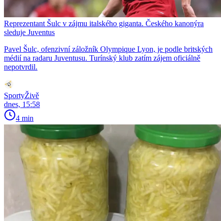
Reprezentant Šulc v zájmu italského giganta. Českého kanonýra
sleduje Juventus
Pavel Šulc, ofenzivní záložník Olympique Lyon, je podle britských
médií na radaru Juventusu. Turínský klub zatím zájem oficiálně
nepotvrdil.
SportyŽivě
dnes, 15:58
4 min