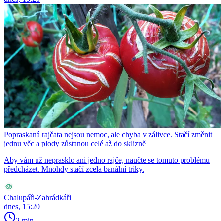
Popraskaná rajčata nejsou nemoc, ale chyba v zálivce. Stačí změnit
jednu věc a plody zůstanou celé až do sklizně
Aby vám už neprasklo ani jedno rajče, naučte se tomuto problému
předcházet. Mnohdy stačí zcela banální triky.
Chalupáři-Zahrádkáři
dnes, 15:20
2 min