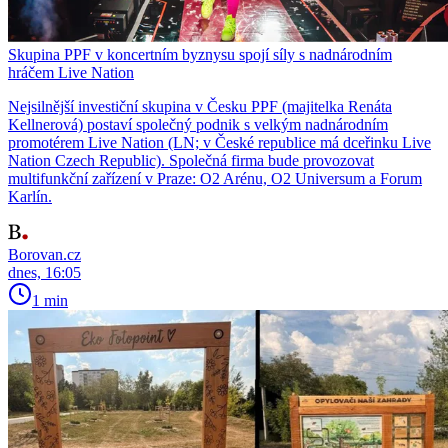
Skupina PPF v koncertním byznysu spojí síly s nadnárodním
hráčem Live Nation
Nejsilnější investiční skupina v Česku PPF (majitelka Renáta
Kellnerová) postaví společný podnik s velkým nadnárodním
promotérem Live Nation (LN; v České republice má dceřinku Live
Nation Czech Republic). Společná firma bude provozovat
multifunkční zařízení v Praze: O2 Arénu, O2 Universum a Forum
Karlín.
Borovan.cz
dnes, 16:05
1 min