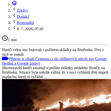
Zprávy
Domácí
Regionální
8. 7. 2026, 07:45
1 min
Hasiči celou noc bojovali s požárem skládky na Brněnsku. Dva z
nich se zranili
Přidejte si obsah Centrum.cz do oblíbených zdrojů pro Google
hledání a Google zprávy
Jihomoravští hasiči zasahují u požáru skládky nedaleko Bratčic na
Brněnsku. Situace byla natolik vážná, že v noci vyhlásili třetí stupeň
poplachu, který si vyžádal…