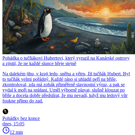
Pohádka o tučňákovi Hubertovi, který vyrazil na Kanárské ostrovy
a zjistil, že ne každé slunce hřeje stejně
Na dalekém jihu, v kraji ledu, sněhu a větru, žil tučňák Hubert. Byl
to tučňák velmi pořádný. Každé ráno si uhladil peří na břiše,
zkontroloval, zda má zobák přiměřeně slavnostní výraz, a pak se
vydal k moři na snídani. Uměl výborně plavat, slušně klouzat po
břiše a docela dobře předstírat, že mu nevadí, když mu ledový vítr
foukne přímo do zad.
Pohádky bez konce
dnes, 15:05
12 min