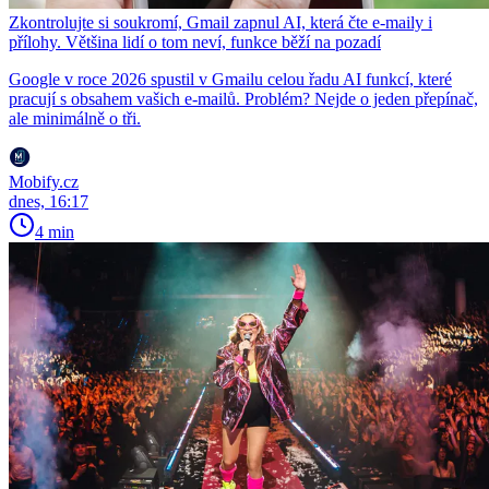
Zkontrolujte si soukromí, Gmail zapnul AI, která čte e-maily i
přílohy. Většina lidí o tom neví, funkce běží na pozadí
Google v roce 2026 spustil v Gmailu celou řadu AI funkcí, které
pracují s obsahem vašich e-mailů. Problém? Nejde o jeden přepínač,
ale minimálně o tři.
Mobify.cz
dnes, 16:17
4 min