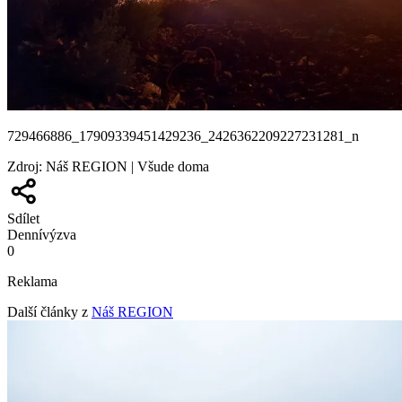
729466886_17909339451429236_2426362209227231281_n
Zdroj
:
Náš REGION | Všude doma
Sdílet
Denní
výzva
0
Reklama
Další články z
Náš REGION