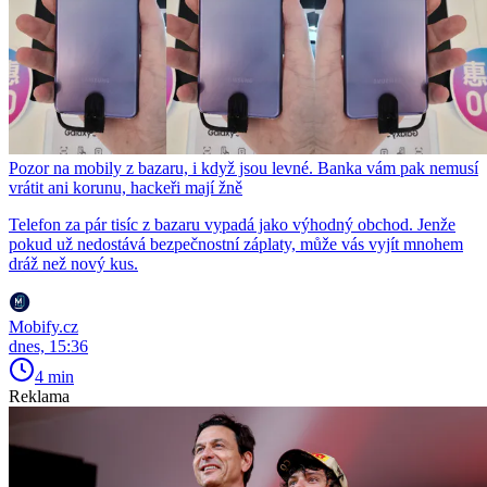
Pozor na mobily z bazaru, i když jsou levné. Banka vám pak nemusí
vrátit ani korunu, hackeři mají žně
Telefon za pár tisíc z bazaru vypadá jako výhodný obchod. Jenže
pokud už nedostává bezpečnostní záplaty, může vás vyjít mnohem
dráž než nový kus.
Mobify.cz
dnes, 15:36
4 min
Reklama