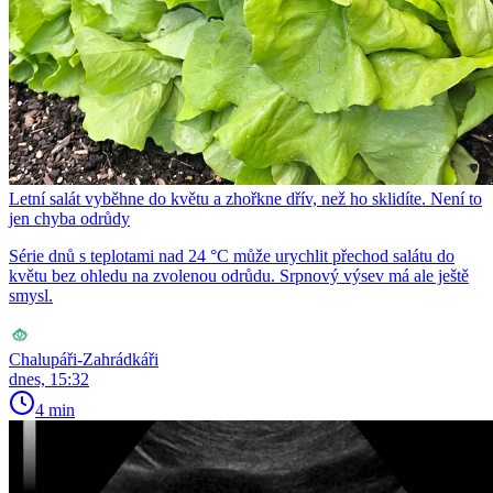
Letní salát vyběhne do květu a zhořkne dřív, než ho sklidíte. Není to
jen chyba odrůdy
Série dnů s teplotami nad 24 °C může urychlit přechod salátu do
květu bez ohledu na zvolenou odrůdu. Srpnový výsev má ale ještě
smysl.
Chalupáři-Zahrádkáři
dnes, 15:32
4 min