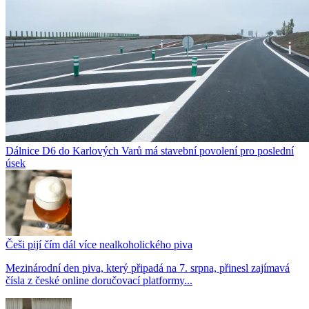
Dálnice D6 do Karlových Varů má stavební povolení pro poslední
úsek
Češi pijí čím dál více nealkoholického piva
Mezinárodní den piva, který připadá na 7. srpna, přinesl zajímavá
čísla z české online doručovací platformy...