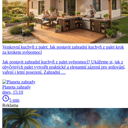
Venkovní kuchyň z palet: Jak postavit zahradní kuchyň z palet krok
za krokem svépomocí
Jak postavit zahradní kuchyň z palet svépomocí? Ukážeme si, jak z
obyčejných palet vytvořit praktické a elegantní zázemí pro grilování,
vaření i letní posezení. Zahradní …
Planeta zahrady
dnes, 15:10
5 min
Reklama