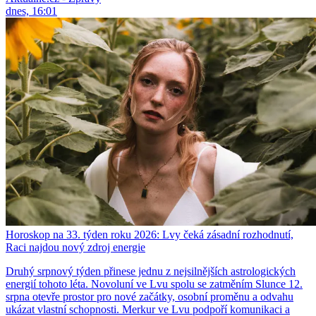
dnes, 16:01
Horoskop na 33. týden roku 2026: Lvy čeká zásadní rozhodnutí,
Raci najdou nový zdroj energie
Druhý srpnový týden přinese jednu z nejsilnějších astrologických
energií tohoto léta. Novoluní ve Lvu spolu se zatměním Slunce 12.
srpna otevře prostor pro nové začátky, osobní proměnu a odvahu
ukázat vlastní schopnosti. Merkur ve Lvu podpoří komunikaci a