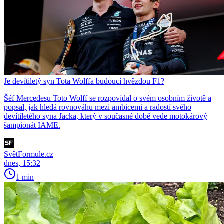
Je devítiletý syn Tota Wolffa budoucí hvězdou F1?
Šéf Mercedesu Toto Wolff se rozpovídal o svém osobním životě a
popsal, jak hledá rovnováhu mezi ambicemi a radostí svého
devítiletého syna Jacka, který v současné době vede motokárový
šampionát IAME.
SvětFormule.cz
dnes, 15:32
1 min