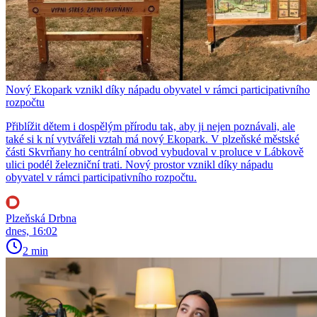
Nový Ekopark vznikl díky nápadu obyvatel v rámci participativního
rozpočtu
Přiblížit dětem i dospělým přírodu tak, aby ji nejen poznávali, ale
také si k ní vytvářeli vztah má nový Ekopark. V plzeňské městské
části Skvrňany ho centrální obvod vybudoval v proluce v Lábkově
ulici podél železniční trati. Nový prostor vznikl díky nápadu
obyvatel v rámci participativního rozpočtu.
Plzeňská Drbna
dnes, 16:02
2 min