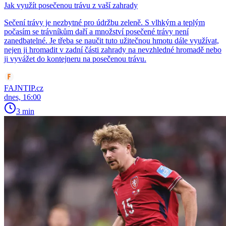
Jak využít posečenou trávu z vaší zahrady
Sečení trávy je nezbytné pro údržbu zeleně. S vlhkým a teplým
počasím se trávníkům daří a množství posečené trávy není
zanedbatelné. Je třeba se naučit tuto užitečnou hmotu dále využívat,
nejen ji hromadit v zadní části zahrady na nevzhledné hromadě nebo
ji vyvážet do kontejneru na posečenou trávu.
FAJNTIP.cz
dnes, 16:00
3 min