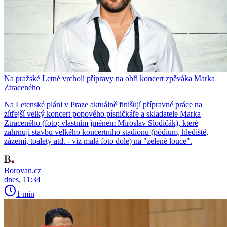
Na pražské Letné vrcholí přípravy na obří koncert zpěváka Marka
Ztraceného
Na Letenské pláni v Praze aktuálně finišují přípravné práce na
zítřejší velký koncert popového písničkáře a skladatele Marka
Ztraceného (foto; vlastním jménem Miroslav Slodičák), které
zahrnují stavbu velkého koncertního stadionu (pódium, hlediště,
zázemí, toalety atd. - viz malá foto dole) na "zelené louce".
Borovan.cz
dnes, 11:34
1 min