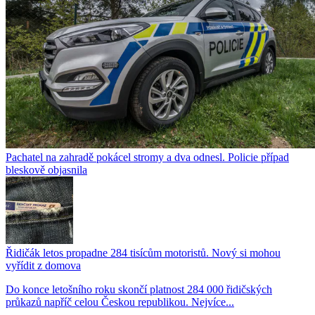
Pachatel na zahradě pokácel stromy a dva odnesl. Policie případ
bleskově objasnila
Řidičák letos propadne 284 tisícům motoristů. Nový si mohou
vyřídit z domova
Do konce letošního roku skončí platnost 284 000 řidičských
průkazů napříč celou Českou republikou. Nejvíce...