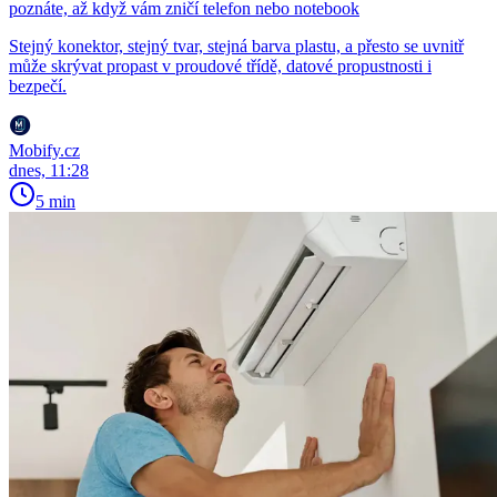
poznáte, až když vám zničí telefon nebo notebook
Stejný konektor, stejný tvar, stejná barva plastu, a přesto se uvnitř
může skrývat propast v proudové třídě, datové propustnosti i
bezpečí.
Mobify.cz
dnes, 11:28
5 min