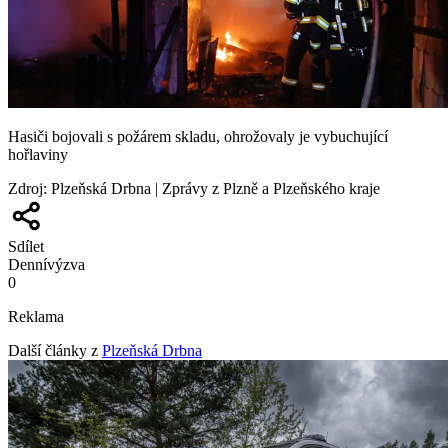
Hasiči bojovali s požárem skladu, ohrožovaly je vybuchující
hořlaviny
Zdroj
:
Plzeňská Drbna | Zprávy z Plzně a Plzeňského kraje
Sdílet
Denní
výzva
0
Reklama
Další články z
Plzeňská Drbna