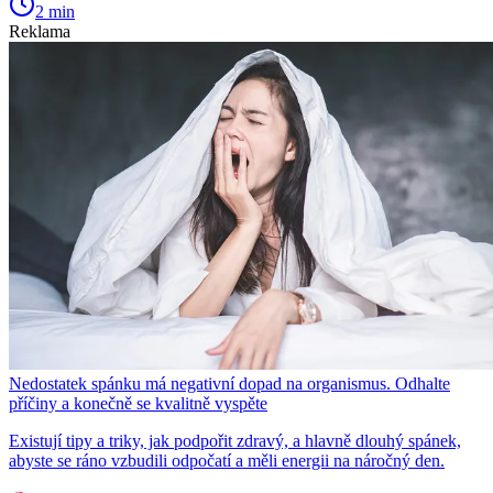
2 min
Reklama
Nedostatek spánku má negativní dopad na organismus. Odhalte
příčiny a konečně se kvalitně vyspěte
Existují tipy a triky, jak podpořit zdravý, a hlavně dlouhý spánek,
abyste se ráno vzbudili odpočatí a měli energii na náročný den.