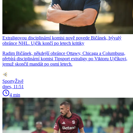
Extraligovou disciplinární komisi nově povede Bičánek, bývalý
obránce NHL. Ujčík končí po letech kritiky
Radim Bičánek, někdejší obránce Ottawy, Chicaga a Columbusu,
přebírá disciplinární komisi Tipsport extraligy po Viktoru Ujčíkovi,
jemuž skončil mandát po osmi letech.
SportyŽivě
dnes, 11:51
4 min