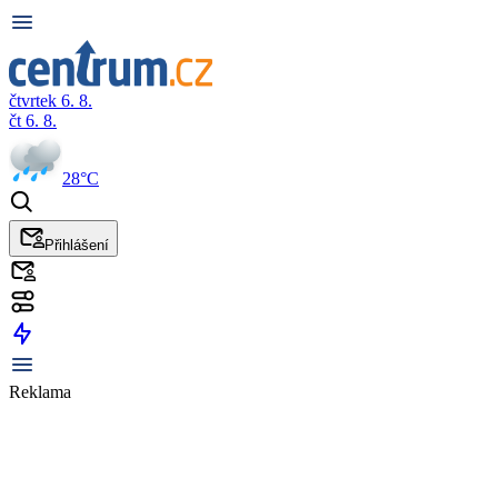
čtvrtek 6. 8.
čt 6. 8.
28°C
Přihlášení
Reklama