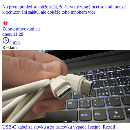
Na první pohled se může zdát, že červený vinný ocet se hodí pouze
k ochucování salátů, ale dokáže toho mnohem více.
Zdravestravovani.eu
dnes, 11:28
4 min
Reklama
USB-C kabel za stovku a za tisícovku vypadají stejně. Rozdíl