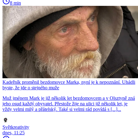
8 min
Kadeřník proměnil bezdomovce Marka, nyní je k nepoznání. Uhádli
byste, že jde o stejného muže
Muž jménem Mark je již několik let bezdomovcem a v Olsztyně zná
jeho osud každý obyvatel. Přestože žije na ulici již několik let, je
vždy velmi milý a přátelský. Také si velmi rád povídá s [...]...
Světkreativity
dnes, 11:25