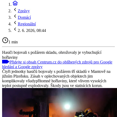
Zprávy
Domácí
Regionální
2. 6. 2026, 08:44
1 min
Hasiči bojovali s požárem skladu, ohrožovaly je vybuchující
hořlaviny
Přidejte si obsah Centrum.cz do oblíbených zdrojů pro Google
hledání a Google zprávy
Čtyři jednotky hasičů bojovaly s požárem tří skladů v Mantově na
jižním Plzeňsku. Zásah v oplechovaných objektech jim
komplikovaly všudypřítomné hořlaviny, které vlivem vysokých
teplot postupně explodovaly. Škody jsou ve statisících korun.