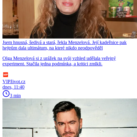
Jsem hnusná, šedivá a stará, řekla Menzelová. Její kadeřnice pak
hejtrům dala ultimátum, na které nikdo neodpověděl
Olga Menzelová si z urážek na svůj vzhled udělala veřejný
experiment. Stačila jedna podmínka, a kritici zmlkli.
VIPživot.cz
dnes, 11:40
3 min