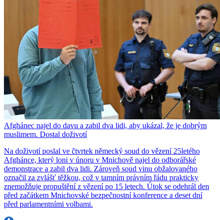
Afghánec najel do davu a zabil dva lidi, aby ukázal, že je dobrým
muslimem. Dostal doživotí
Na doživotí poslal ve čtvrtek německý soud do vězení 25letého
Afghánce, který loni v únoru v Mnichově najel do odborářské
demonstrace a zabil dva lidi. Zároveň soud vinu obžalovaného
označil za zvlášť těžkou, což v tamním právním řádu prakticky
znemožňuje propuštění z vězení po 15 letech. Útok se odehrál den
před začátkem Mnichovské bezpečnostní konference a deset dní
před parlamentními volbami.