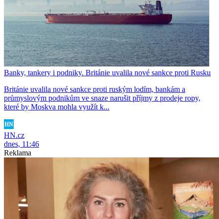
Banky, tankery i podniky. Británie uvalila nové sankce proti Rusku
Británie uvalila nové sankce proti ruským lodím, bankám a
průmyslovým podnikům ve snaze narušit příjmy z prodeje ropy,
které by Moskva mohla využít k...
HN.cz
dnes, 11:46
Reklama