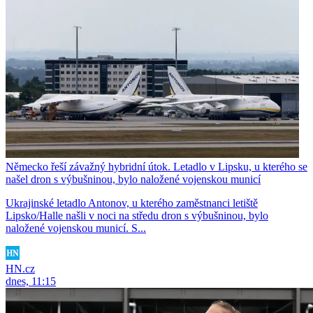
Německo řeší závažný hybridní útok. Letadlo v Lipsku, u kterého se
našel dron s výbušninou, bylo naložené vojenskou municí
Ukrajinské letadlo Antonov, u kterého zaměstnanci letiště
Lipsko/Halle našli v noci na středu dron s výbušninou, bylo
naložené vojenskou municí. S...
HN.cz
dnes, 11:15