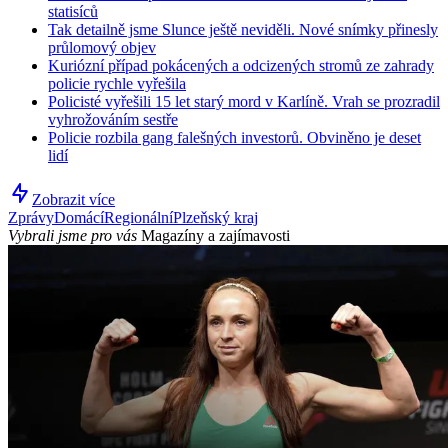
statisíců
Tak detailně jsme Slunce ještě neviděli. Nové snímky přinesly
průlomový objev
Kuriózní případ pokácených a odcizených stromů ze zahrady
policie rychle vyřešila
Policisté vyřešili 15 let starý mord v Karlíně. Vrah se prozradil
vyhrožováním sestře
Policie rozbila gang falešných investorů. Obviněno je deset
lidí
Zobrazit více
Zprávy
Domácí
Regionální
Plzeňský kraj
Vybrali jsme pro vás
Magazíny a zajímavosti