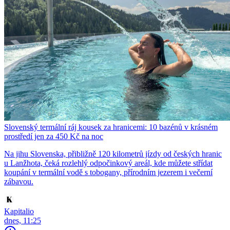
Slovenský termální ráj kousek za hranicemi: 10 bazénů v krásném
prostředí jen za 450 Kč na noc
Na jihu Slovenska, přibližně 120 kilometrů jízdy od českých hranic
u Lanžhota, čeká rozlehlý odpočinkový areál, kde můžete střídat
koupání v termální vodě s tobogany, přírodním jezerem i večerní
zábavou.
Kapitalio
dnes, 11:25