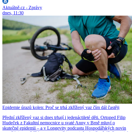
Aktuálně.cz - Zprávy
dnes, 11:30
Epidemie úrazů kolen: Proč se trhá zkřížený vaz čím dál častěji
Přední zkřížený vaz si dnes trhají i jedenáctileté děti. Ortoped Filip
Hudeček z Fakultní nemocnice u svaté Anny v Brně mluví o
skutečné epidemii – a v Longevity podcastu Hospodářských novin