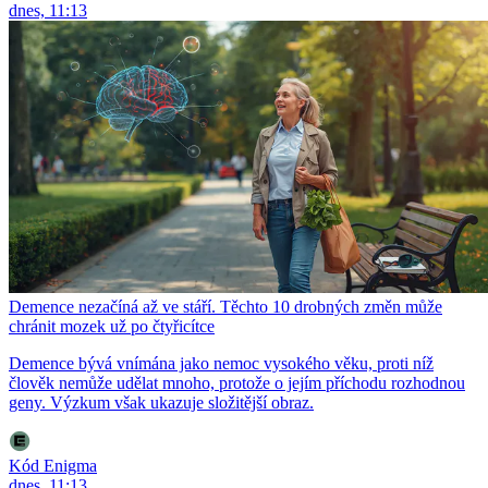
dnes, 11:13
Demence nezačíná až ve stáří. Těchto 10 drobných změn může
chránit mozek už po čtyřicítce
Demence bývá vnímána jako nemoc vysokého věku, proti níž
člověk nemůže udělat mnoho, protože o jejím příchodu rozhodnou
geny. Výzkum však ukazuje složitější obraz.
Kód Enigma
dnes, 11:13