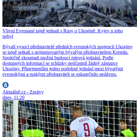
Vlivní Evropané tajně jednali s Rusy o Ukrajině. Kyjev u toho
nebyl
Bývalí vysocí představitelé předních evropských spojenců Ukrajiny
se tajně setkali s nejmenovaným bývalým představitelem Kremlu.
Společně zkoumali možná budoucí mírová jednání. Podle
dostupných informací se schůzky neúčastnil žádný zástupce
Ukrajiny. Přinejmenším jedno podobné jednání mezi bývalými
evropskými a ruskými představiteli se uskutečnilo nedávno.
Aktuálně.cz - Zprávy
dnes, 11:20