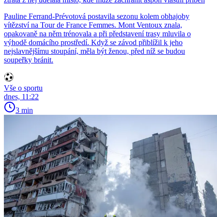
Pauline Ferrand-Prévotová postavila sezonu kolem obhajoby
vítězství na Tour de France Femmes. Mont Ventoux znala,
opakovaně na něm trénovala a při představení trasy mluvila o
výhodě domácího prostředí. Když se závod přiblížil k jeho
nejslavnějšímu stoupání, měla být ženou, před níž se budou
soupeřky bránit.
Vše o sportu
dnes, 11:22
3 min