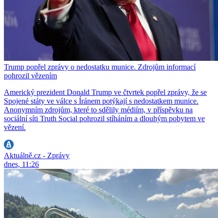
Trump popřel zprávy o nedostatku munice. Zdrojům informací
pohrozil vězením
Americký prezident Donald Trump ve čtvrtek popřel zprávy, že se
Spojené státy ve válce s Íránem potýkají s nedostatkem munice.
Anonymním zdrojům, které to sdělily médiím, v příspěvku na
sociální síti Truth Social pohrozil stíháním a dlouhým pobytem ve
vězení.
Aktuálně.cz - Zprávy
dnes, 11:26