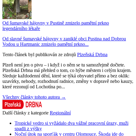
Od šumavské hájovny v Pustině zmizelo pamětní prkno
legendárního lékaře
Od slavné šumavské hájovny v zaniklé obci Pustina nad Dobrou
Vodou u Hartmanic zmizelo pamětní prkno...
Tento článek byl publikován ze zdrojů
Plzeňská Drbna
Plzeň není jen o pivu – i když i o něm se tu samozřejmě dočtete.
Plzeňská Drbna má přehled o tom, co hýbe městem i celým krajem.
Sleduje každodenní dění, které se týká obyvatel přímo a bez oklik:
uzavírky, nehody, rozhodnutí radnice, změny v dopravě nebo kauzy,
které rezonují od Lochotína po...
Všechny články tohoto autora →
Další články z kategorie
Regionální
Tropické vedro si vyžádalo dva vážné pracovní úrazy, muži
spadli z výšky
Noční útok na sporťák v centru Olomouce. Škoda jde do