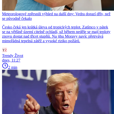
Meteorologové zpřesnili výhled na další dny: Vedra dorazí dřív, než
se původně čekalo
Česko čeká jen krátká úleva od tropických teplot. Zatímco v pátek
se na většině území citelně ochladí, už během neděle se mají teploty
znovu dostat nad třicet stupňů. Na jihu Moravy navíc přetrvává
mimořádná tepelná zátěž a vysoké riziko požárů.
Trendy Život
dnes, 11:27
2 min