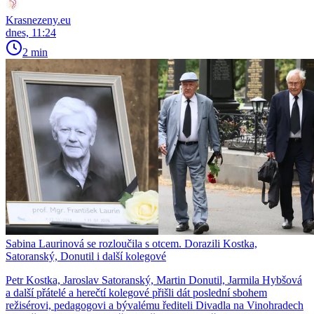
Krasnezeny.eu
dnes, 11:24
2 min
Sabina Laurinová se rozloučila s otcem. Dorazili Kostka,
Satoranský, Donutil i další kolegové
Petr Kostka, Jaroslav Satoranský, Martin Donutil, Jarmila Hybšová
a další přátelé a herečtí kolegové přišli dát poslední sbohem
režisérovi, pedagogovi a bývalému řediteli Divadla na Vinohradech