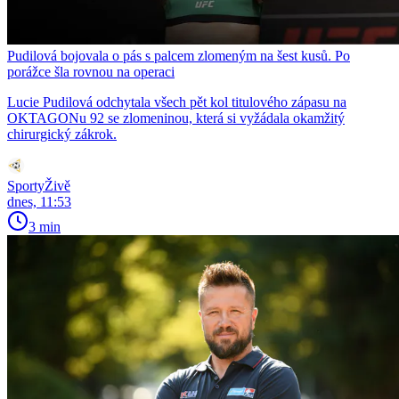
Pudilová bojovala o pás s palcem zlomeným na šest kusů. Po
porážce šla rovnou na operaci
Lucie Pudilová odchytala všech pět kol titulového zápasu na
OKTAGONu 92 se zlomeninou, která si vyžádala okamžitý
chirurgický zákrok.
SportyŽivě
dnes, 11:53
3 min