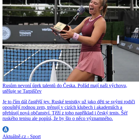
Rusům nevoní úprk talentů do Česka. Pořád mají naši výchovu,
utěšuje se Tarpiščev
Je to čím dál častější jev. Ruské tenistky už jako děti se svými rodiči
opouštějí rodnou zem, trénují v cizích klubech i akademiích a
přebírají nová občanství. Těží z toho například i český tenis. Šéf
ruského tenisu ale popírá, že by šlo o něco významného.
Aktuálně.cz - Sport