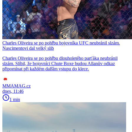
Charles Oliveira se po pohřbu bojovníka UFC neubránil slzám.
Nascimentovi dal velký slib
Charles Oliveira se po pohřbu dlouholetého parťáka neubránil
slzám. Slíbil, že bojovníci Chute Boxe budou Allanův odkaz
připomínat při každém dalším vstupu do klece.
MMAMAG.cz
dnes, 11:46
1 min