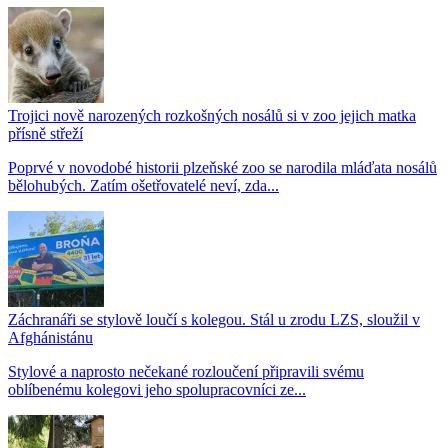
Trojici nově narozených rozkošných nosálů si v zoo jejich matka
přísně střeží
Poprvé v novodobé historii plzeňské zoo se narodila mláďata nosálů
bělohubých. Zatím ošetřovatelé neví, zda...
Záchranáři se stylově loučí s kolegou. Stál u zrodu LZS, sloužil v
Afghánistánu
Stylové a naprosto nečekané rozloučení připravili svému
oblíbenému kolegovi jeho spolupracovníci ze...