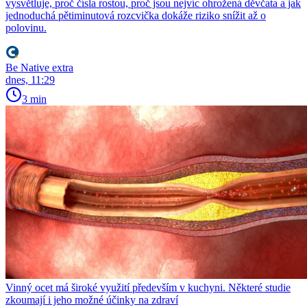
vysvětluje, proč čísla rostou, proč jsou nejvíc ohrožená děvčata a jak
jednoduchá pětiminutová rozcvička dokáže riziko snížit až o
polovinu.
Be Native extra
dnes, 11:29
3 min
Vinný ocet má široké využití především v kuchyni. Některé studie
zkoumají i jeho možné účinky na zdraví