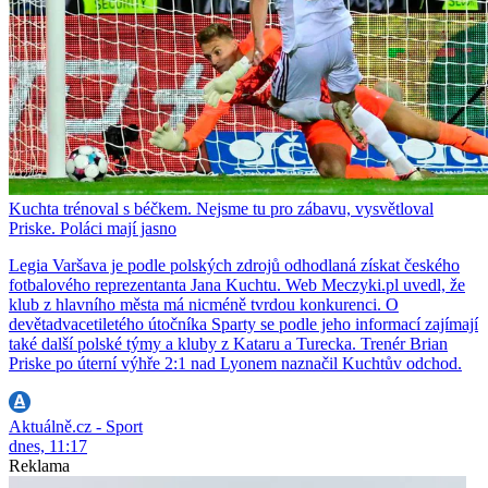
Kuchta trénoval s béčkem. Nejsme tu pro zábavu, vysvětloval
Priske. Poláci mají jasno
Legia Varšava je podle polských zdrojů odhodlaná získat českého
fotbalového reprezentanta Jana Kuchtu. Web Meczyki.pl uvedl, že
klub z hlavního města má nicméně tvrdou konkurenci. O
devětadvacetiletého útočníka Sparty se podle jeho informací zajímají
také další polské týmy a kluby z Kataru a Turecka. Trenér Brian
Priske po úterní výhře 2:1 nad Lyonem naznačil Kuchtův odchod.
Aktuálně.cz - Sport
dnes, 11:17
Reklama