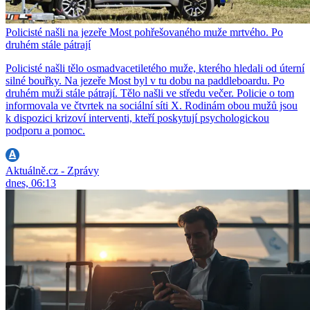
Policisté našli na jezeře Most pohřešovaného muže mrtvého. Po
druhém stále pátrají
Policisté našli tělo osmadvacetiletého muže, kterého hledali od úterní
silné bouřky. Na jezeře Most byl v tu dobu na paddleboardu. Po
druhém muži stále pátrají. Tělo našli ve středu večer. Policie o tom
informovala ve čtvrtek na sociální síti X. Rodinám obou mužů jsou
k dispozici krizoví interventi, kteří poskytují psychologickou
podporu a pomoc.
Aktuálně.cz - Zprávy
dnes, 06:13