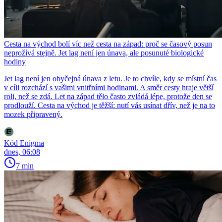
Cesta na východ bolí víc než cesta na západ: proč se časový posun
neprožívá stejně. Jet lag není jen únava, ale posunuté biologické
hodiny
Jet lag není jen obyčejná únava z letu. Je to chvíle, kdy se místní čas
v cíli rozchází s vašimi vnitřními hodinami. A směr cesty hraje větší
roli, než se zdá. Let na západ tělo často zvládá lépe, protože den se
prodlouží. Cesta na východ je těžší: nutí vás usínat dřív, než je na to
mozek připravený.
Kód Enigma
dnes, 06:08
7 min