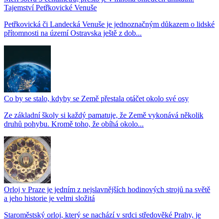
Tajemství Petřkovické Venuše
Petřkovická či Landecká Venuše je jednoznačným důkazem o lidské
přítomnosti na území Ostravska ještě z dob...
Co by se stalo, kdyby se Země přestala otáčet okolo své osy
Ze základní školy si každý pamatuje, že Země vykonává několik
druhů pohybu. Kromě toho, že obíhá okolo...
Orloj v Praze je jedním z nejslavnějších hodinových strojů na světě
a jeho historie je velmi složitá
Staroměstský orloj, který se nachází v srdci středověké Prahy, je