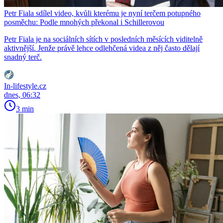
Petr Fiala sdílel video, kvůli kterému je nyní terčem potupného
posměchu: Podle mnohých překonal i Schillerovou
Petr Fiala je na sociálních sítích v posledních měsících viditelně
aktivnější. Jenže právě lehce odlehčená videa z něj často dělají
snadný terč.
In-lifestyle.cz
dnes, 06:32
3 min