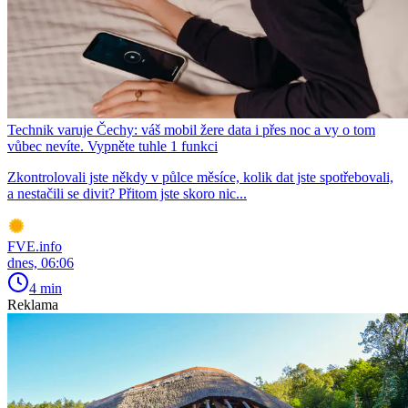
Technik varuje Čechy: váš mobil žere data i přes noc a vy o tom
vůbec nevíte. Vypněte tuhle 1 funkci
Zkontrolovali jste někdy v půlce měsíce, kolik dat jste spotřebovali,
a nestačili se divit? Přitom jste skoro nic...
FVE.info
dnes, 06:06
4 min
Reklama