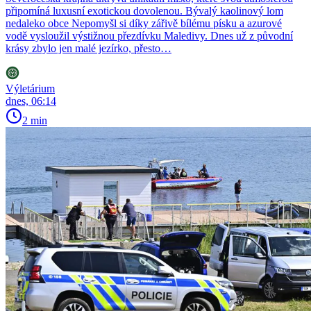
připomíná luxusní exotickou dovolenou. Bývalý kaolinový lom
nedaleko obce Nepomyšl si díky zářivě bílému písku a azurové
vodě vysloužil výstižnou přezdívku Maledivy. Dnes už z původní
krásy zbylo jen malé jezírko, přesto…
Výletárium
dnes, 06:14
2 min