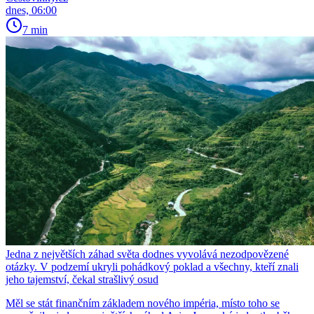
dnes, 06:00
7 min
Jedna z největších záhad světa dodnes vyvolává nezodpovězené
otázky. V podzemí ukryli pohádkový poklad a všechny, kteří znali
jeho tajemství, čekal strašlivý osud
Měl se stát finančním základem nového impéria, místo toho se