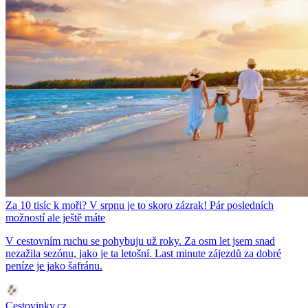
Za 10 tisíc k moři? V srpnu je to skoro zázrak! Pár posledních
možností ale ještě máte
V cestovním ruchu se pohybuju už roky. Za osm let jsem snad
nezažila sezónu, jako je ta letošní. Last minute zájezdů za dobré
peníze je jako šafránu.
Cestovinky.cz