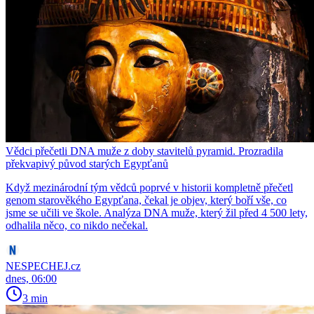
Vědci přečetli DNA muže z doby stavitelů pyramid. Prozradila
překvapivý původ starých Egypťanů
Když mezinárodní tým vědců poprvé v historii kompletně přečetl
genom starověkého Egypťana, čekal je objev, který boří vše, co
jsme se učili ve škole. Analýza DNA muže, který žil před 4 500 lety,
odhalila něco, co nikdo nečekal.
NESPECHEJ.cz
dnes, 06:00
3 min