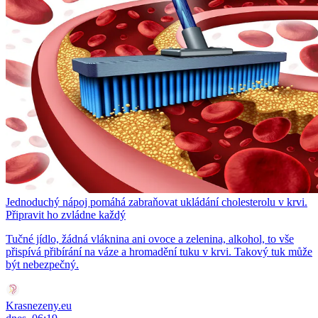
Jednoduchý nápoj pomáhá zabraňovat ukládání cholesterolu v krvi.
Připravit ho zvládne každý
Tučné jídlo, žádná vláknina ani ovoce a zelenina, alkohol, to vše
přispívá přibírání na váze a hromadění tuku v krvi. Takový tuk může
být nebezpečný.
Krasnezeny.eu