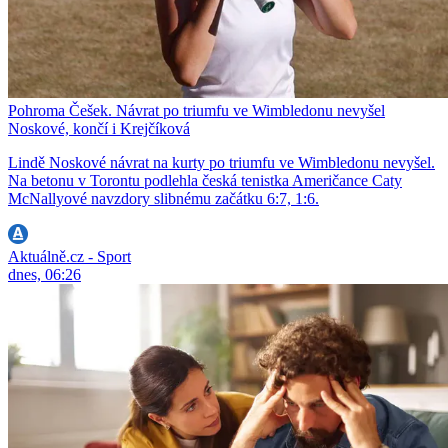
Pohroma Češek. Návrat po triumfu ve Wimbledonu nevyšel
Noskové, končí i Krejčíková
Lindě Noskové návrat na kurty po triumfu ve Wimbledonu nevyšel.
Na betonu v Torontu podlehla česká tenistka Američance Caty
McNallyové navzdory slibnému začátku 6:7, 1:6.
Aktuálně.cz - Sport
dnes, 06:26