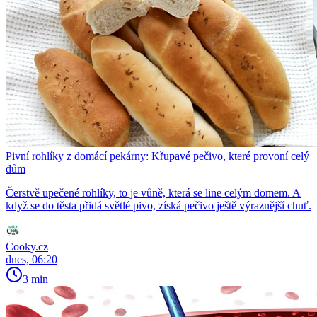
Pivní rohlíky z domácí pekárny: Křupavé pečivo, které provoní celý
dům
Čerstvě upečené rohlíky, to je vůně, která se line celým domem. A
když se do těsta přidá světlé pivo, získá pečivo ještě výraznější chuť.
Cooky.cz
dnes, 06:20
3 min