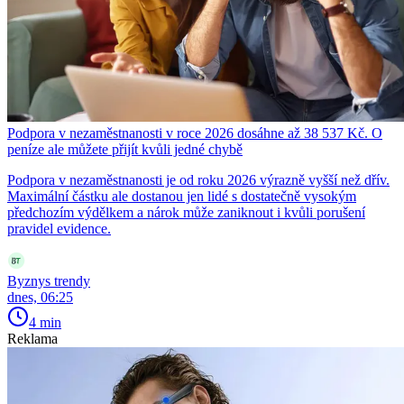
Podpora v nezaměstnanosti v roce 2026 dosáhne až 38 537 Kč. O
peníze ale můžete přijít kvůli jedné chybě
Podpora v nezaměstnanosti je od roku 2026 výrazně vyšší než dřív.
Maximální částku ale dostanou jen lidé s dostatečně vysokým
předchozím výdělkem a nárok může zaniknout i kvůli porušení
pravidel evidence.
Byznys trendy
dnes, 06:25
4 min
Reklama