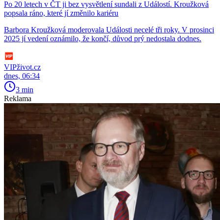
Po 20 letech v ČT ji bez vysvětlení sundali z Událostí. Kroužková
popsala ráno, které jí změnilo kariéru
Barbora Kroužková moderovala Události necelé tři roky. V prosinci
2025 jí vedení oznámilo, že končí, důvod prý nedostala dodnes.
VIPživot.cz
dnes, 06:34
3 min
Reklama