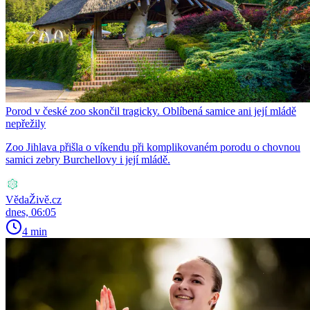
Porod v české zoo skončil tragicky. Oblíbená samice ani její mládě
nepřežily
Zoo Jihlava přišla o víkendu při komplikovaném porodu o chovnou
samici zebry Burchellovy i její mládě.
VědaŽivě.cz
dnes, 06:05
4 min