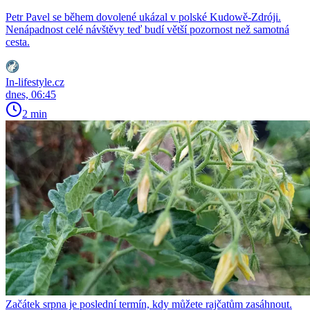
Petr Pavel se během dovolené ukázal v polské Kudowě-Zdróji.
Nenápadnost celé návštěvy teď budí větší pozornost než samotná
cesta.
In-lifestyle.cz
dnes, 06:45
2 min
Začátek srpna je poslední termín, kdy můžete rajčatům zasáhnout.