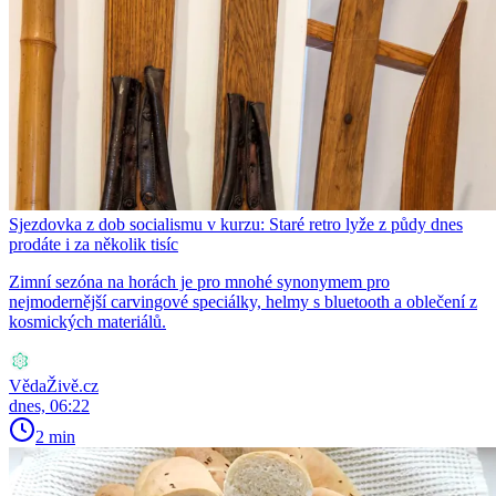
Sjezdovka z dob socialismu v kurzu: Staré retro lyže z půdy dnes
prodáte i za několik tisíc
Zimní sezóna na horách je pro mnohé synonymem pro
nejmodernější carvingové speciálky, helmy s bluetooth a oblečení z
kosmických materiálů.
VědaŽivě.cz
dnes, 06:22
2 min