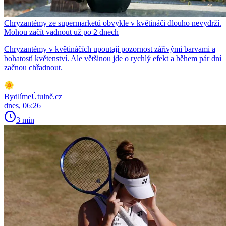
Chryzantémy ze supermarketů obvykle v květináči dlouho nevydrží.
Mohou začít vadnout už po 2 dnech
Chryzantémy v květináčích upoutají pozornost zářivými barvami a
bohatostí květenství. Ale většinou jde o rychlý efekt a během pár dní
začnou chřadnout.
BydlímeÚtulně.cz
dnes, 06:26
3 min