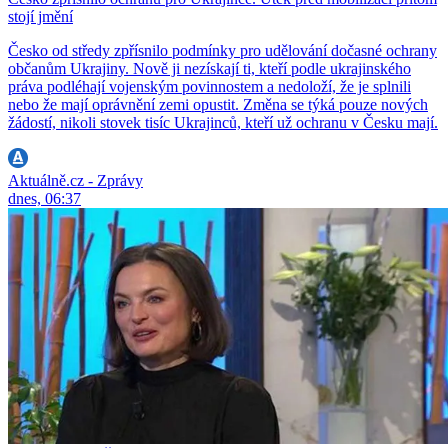
stojí jmění
Česko od středy zpřísnilo podmínky pro udělování dočasné ochrany
občanům Ukrajiny. Nově ji nezískají ti, kteří podle ukrajinského
práva podléhají vojenským povinnostem a nedoloží, že je splnili
nebo že mají oprávnění zemi opustit. Změna se týká pouze nových
žádostí, nikoli stovek tisíc Ukrajinců, kteří už ochranu v Česku mají.
Aktuálně.cz - Zprávy
dnes, 06:37