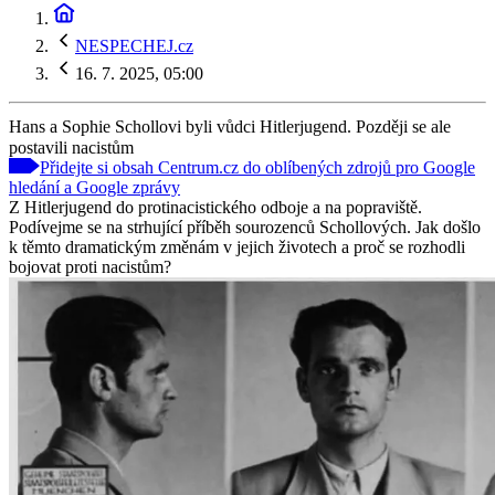
NESPECHEJ.cz
16. 7. 2025, 05:00
Hans a Sophie Schollovi byli vůdci Hitlerjugend. Později se ale
postavili nacistům
Přidejte si obsah Centrum.cz do oblíbených zdrojů pro Google
hledání a Google zprávy
Z Hitlerjugend do protinacistického odboje a na popraviště.
Podívejme se na strhující příběh sourozenců Schollových. Jak došlo
k těmto dramatickým změnám v jejich životech a proč se rozhodli
bojovat proti nacistům?