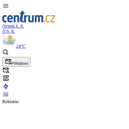
čtvrtek 6. 8.
čt 6. 8.
24°C
Přihlášení
Reklama