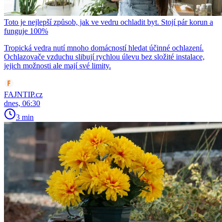
Toto je nejlepší způsob, jak ve vedru ochladit byt. Stojí pár korun a
funguje 100%
Tropická vedra nutí mnoho domácností hledat účinné ochlazení.
Ochlazovače vzduchu slibují rychlou úlevu bez složité instalace,
jejich možnosti ale mají své limity.
FAJNTIP.cz
dnes, 06:30
3 min