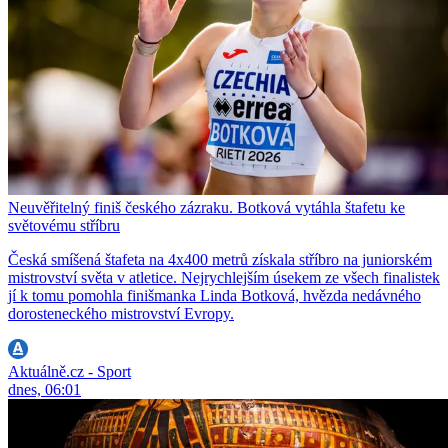
Neuvěřitelný finiš českého zázraku. Botková vytáhla štafetu ke
světovému stříbru
Česká smíšená štafeta na 4x400 metrů získala stříbro na juniorském
mistrovství světa v atletice. Nejrychlejším úsekem ze všech finalistek
jí k tomu pomohla finišmanka Linda Botková, hvězda nedávného
dorosteneckého mistrovství Evropy.
Aktuálně.cz - Sport
dnes, 06:01