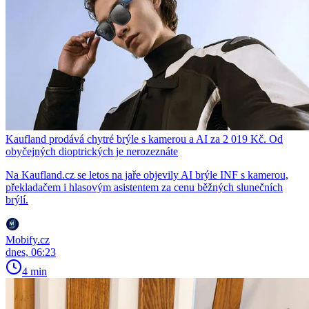
Kaufland prodává chytré brýle s kamerou a AI za 2 019 Kč. Od
obyčejných dioptrických je nerozeznáte
Na Kaufland.cz se letos na jaře objevily AI brýle INF s kamerou,
překladačem i hlasovým asistentem za cenu běžných slunečních
brýlí.
Mobify.cz
dnes, 06:23
4 min