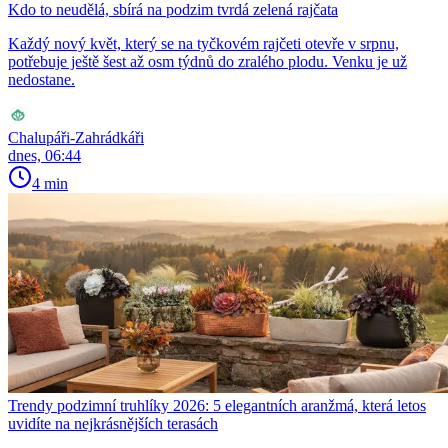
Kdo to neudělá, sbírá na podzim tvrdá zelená rajčata
Každý nový květ, který se na tyčkovém rajčeti otevře v srpnu,
potřebuje ještě šest až osm týdnů do zralého plodu. Venku je už
nedostane.
Chalupáři-Zahrádkáři
dnes, 06:44
4 min
Trendy podzimní truhlíky 2026: 5 elegantních aranžmá, která letos
uvidíte na nejkrásnějších terasách