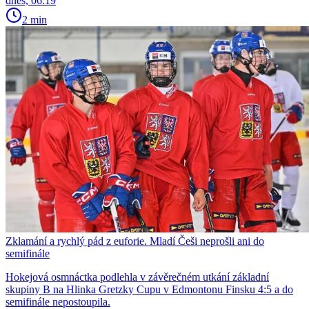
dnes, 06:19
2 min
Zklamání a rychlý pád z euforie. Mladí Češi neprošli ani do
semifinále
Hokejová osmnáctka podlehla v závěrečném utkání základní
skupiny B na Hlinka Gretzky Cupu v Edmontonu Finsku 4:5 a do
semifinále nepostoupila.