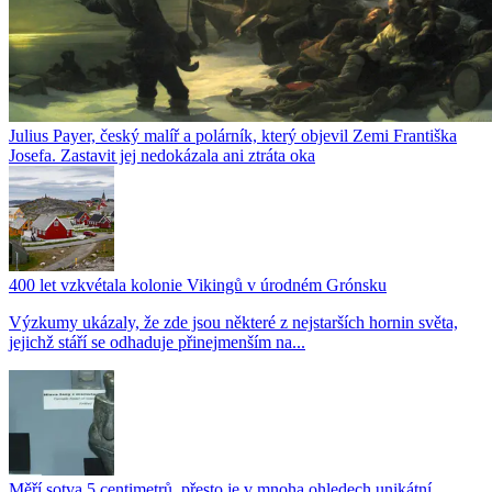
Julius Payer, český malíř a polárník, který objevil Zemi Františka
Josefa. Zastavit jej nedokázala ani ztráta oka
400 let vzkvétala kolonie Vikingů v úrodném Grónsku
Výzkumy ukázaly, že zde jsou některé z nejstarších hornin světa,
jejichž stáří se odhaduje přinejmenším na...
Měří sotva 5 centimetrů, přesto je v mnoha ohledech unikátní.