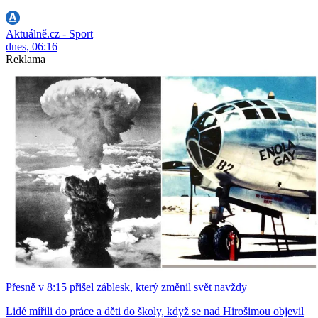
Aktuálně.cz - Sport
dnes, 06:16
Reklama
Přesně v 8:15 přišel záblesk, který změnil svět navždy
Lidé mířili do práce a děti do školy, když se nad Hirošimou objevil