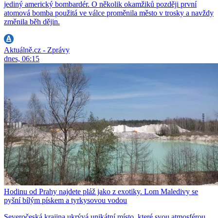
jediný americký bombardér. O několik okamžiků později první
atomová bomba použitá ve válce proměnila město v trosky a navždy
změnila běh dějin.
Aktuálně.cz - Zprávy
dnes, 06:15
Hodinu od Prahy najdete pláž jako z exotiky. Lom Maledivy se
pyšní bílým pískem a tyrkysovou vodou
Severočeská krajina ukrývá unikátní místo, které svou atmosférou