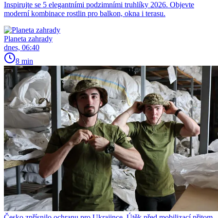
Inspirujte se 5 elegantními podzimními truhlíky 2026. Objevte
moderní kombinace rostlin pro balkon, okna i terasu.
Planeta zahrady
dnes, 06:40
8 min
Česko zpřísnilo ochranu pro Ukrajince. Útěk před mobilizací přitom