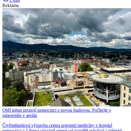
2 min
Reklama
Obří tubus propojí nemocnici s novou budovou. Počítejte s
omezením v areálu
Čtyřmiliardová výstavba centra urgentní medicíny v krajské
nemocnici v Liberci výrazně omezí od pondělí průchod i průjezd