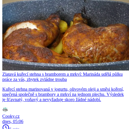
Zlatavá kuřecí stehna s bramborem a mrkví: Marináda udělá půlku
práce za vás, zbytek zvládne trouba
Kuřecí stehna marinovaná v jogurtu, olivovém oleji a směsi koření,
upečená společně s brambory a mrkví na jednom plechu. Výsledek
je šťavnatý, voňavý a nevyžaduje skoro žádné nádobí.
Cooky.cz
dnes, 05:06