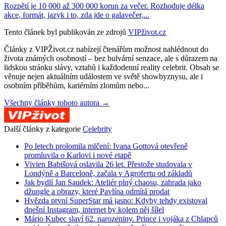
Rozpětí je 10 000 až 300 000 korun za večer. Rozhoduje délka
akce, formát, jazyk i to, zda jde o galavečer,...
Tento článek byl publikován ze zdrojů
VIPživot.cz
Články z VIPŽivot.cz nabízejí čtenářům možnost nahlédnout do
života známých osobností – bez bulvární senzace, ale s důrazem na
lidskou stránku slávy, vztahů i každodenní reality celebrit. Obsah se
věnuje nejen aktuálním událostem ve světě showbyznysu, ale i
osobním příběhům, kariérním zlomům nebo...
Všechny články tohoto autora →
Další články z kategorie
Celebrity
Po letech prolomila mlčení: Ivana Gottová otevřeně
promluvila o Karlovi i nové etapě
Vivien Babišová oslavila 26 let. Přestože studovala v
Londýně a Barceloně, začala v Agrofertu od základů
Jak bydlí Jan Saudek: Ateliér plný chaosu, zahrada jako
džungle a obrazy, které Pavlína odmítá prodat
Hvězda první SuperStar má jasno: Kdyby tehdy existoval
dnešní Instagram, internet by kolem něj šílel
Mário Kubec slaví 62. narozeniny. Prince i vojáka z Chlapců