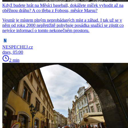
Když budete hrát na Měsíci baseball, dokážete míček vyhodit až na
oběžnou dráhu? A co třeba z Fobosu, měsíce Marsu?
Vesmír je místem plným neprobádaných míst a záhad. I tak už se v
něm od roku 2000 nepřetržitě pohybuje posádka snažící se zjistit co
nejvíce informací o tomto nekonečném prostoru.
NESPECHEJ.cz
dnes, 05:00
2 min