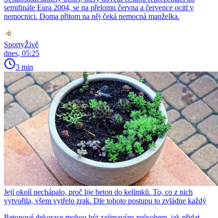
semifinále Eura 2004, se na přelomu června a července ocitl v
nemocnici. Doma přitom na něj čeká nemocná manželka.
SportyŽivě
dnes, 05:25
3 min
Její okolí nechápalo, proč lije beton do kelímků. To, co z nich
vytvořila, všem vytřelo zrak. Dle tohoto postupu to zvládne každý
Betonové dekorace mohou být zajímavým způsobem, jak přidat