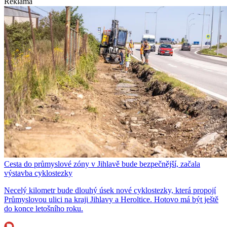
Reklama
Cesta do průmyslové zóny v Jihlavě bude bezpečnější, začala
výstavba cyklostezky
Necelý kilometr bude dlouhý úsek nové cyklostezky, která propojí
Průmyslovou ulici na kraji Jihlavy a Heroltice. Hotovo má být ještě
do konce letošního roku.