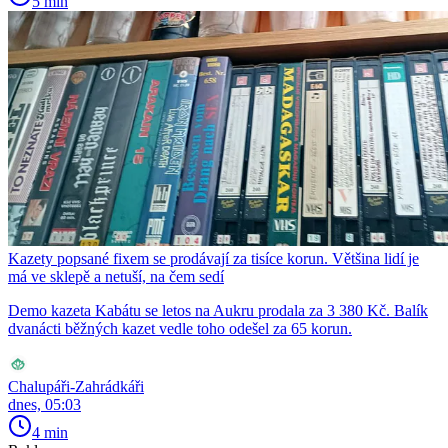
5 min
Kazety popsané fixem se prodávají za tisíce korun. Většina lidí je
má ve sklepě a netuší, na čem sedí
Demo kazeta Kabátu se letos na Aukru prodala za 3 380 Kč. Balík
dvanácti běžných kazet vedle toho odešel za 65 korun.
Chalupáři-Zahrádkáři
dnes, 05:03
4 min