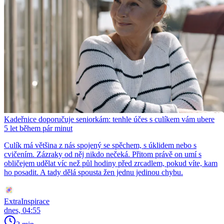
Kadeřnice doporučuje seniorkám: tenhle účes s culíkem vám ubere
5 let během pár minut
Culík má většina z nás spojený se spěchem, s úklidem nebo s
cvičením. Zázraky od něj nikdo nečeká. Přitom právě on umí s
obličejem udělat víc než půl hodiny před zrcadlem, pokud víte, kam
ho posadit. A tady dělá spousta žen jednu jedinou chybu.
ExtraInspirace
dnes, 04:55