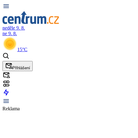
neděle 9. 8.
ne 9. 8.
15°C
Přihlášení
Reklama