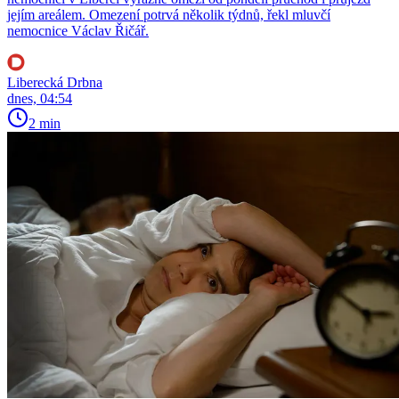
jejím areálem. Omezení potrvá několik týdnů, řekl mluvčí
nemocnice Václav Řičář.
Liberecká Drbna
dnes, 04:54
2 min