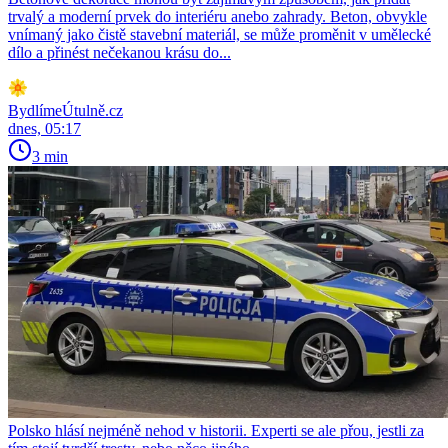
trvalý a moderní prvek do interiéru anebo zahrady. Beton, obvykle
vnímaný jako čistě stavební materiál, se může proměnit v umělecké
dílo a přinést nečekanou krásu do...
BydlímeÚtulně.cz
dnes, 05:17
3 min
Polsko hlásí nejméně nehod v historii. Experti se ale přou, jestli za