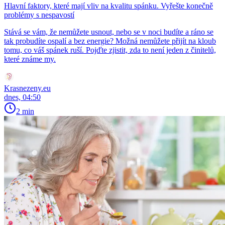
Hlavní faktory, které mají vliv na kvalitu spánku. Vyřešte konečně
problémy s nespavostí
Stává se vám, že nemůžete usnout, nebo se v noci budíte a ráno se
tak probudíte ospalí a bez energie? Možná nemůžete přijít na kloub
tomu, co váš spánek ruší. Pojďte zjistit, zda to není jeden z činitelů,
které známe my.
Krasnezeny.eu
dnes, 04:50
2 min