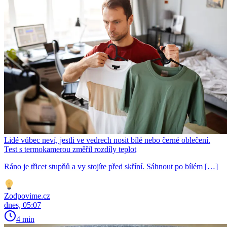
Lidé vůbec neví, jestli ve vedrech nosit bílé nebo černé oblečení.
Test s termokamerou změřil rozdíly teplot
Ráno je třicet stupňů a vy stojíte před skříní. Sáhnout po bílém […]
Zodpovime.cz
dnes, 05:07
4 min