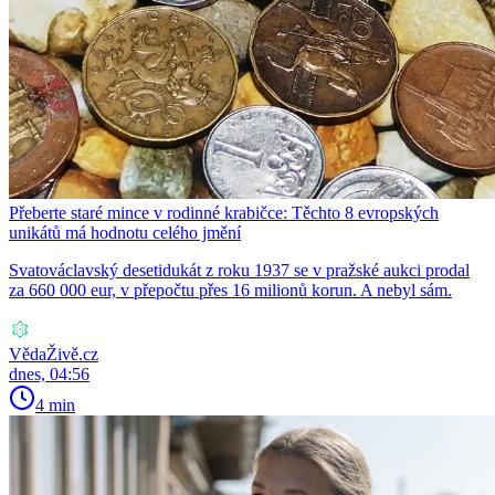
Přeberte staré mince v rodinné krabičce: Těchto 8 evropských
unikátů má hodnotu celého jmění
Svatováclavský desetidukát z roku 1937 se v pražské aukci prodal
za 660 000 eur, v přepočtu přes 16 milionů korun. A nebyl sám.
VědaŽivě.cz
dnes, 04:56
4 min