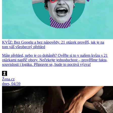
KVÍZ: Bez Googlu a bez nápovědy. 21 otázek prověří, jak je na
tom váš všeobecný přehled
Máte přehled, nebo je co dohánět? Ověřte si to v našem kvízu s 21
otázkami napříč obory. Nečekejte jednoduchost – prověříme fakta,
souvislosti i logiku. Připravte se, bude to poctivá výzva!
Žena.cz
dnes, 04:59