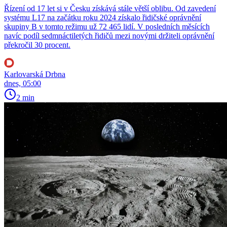
Řízení od 17 let si v Česku získává stále větší oblibu. Od zavedení
systému L17 na začátku roku 2024 získalo řidičské oprávnění
skupiny B v tomto režimu už 72 465 lidí. V posledních měsících
navíc podíl sedmnáctiletých řidičů mezi novými držiteli oprávnění
překročil 30 procent.
Karlovarská Drbna
dnes, 05:00
2 min