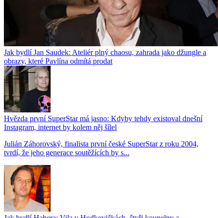
Jak bydlí Jan Saudek: Ateliér plný chaosu, zahrada jako džungle a
obrazy, které Pavlína odmítá prodat
Hvězda první SuperStar má jasno: Kdyby tehdy existoval dnešní
Instagram, internet by kolem něj šílel
Julián Záhorovský, finalista první české SuperStar z roku 2004,
tvrdí, že jeho generace soutěžících by s...
Jak bydlí Habera: Vila v Hodkovičkách, čtyři koupelny a