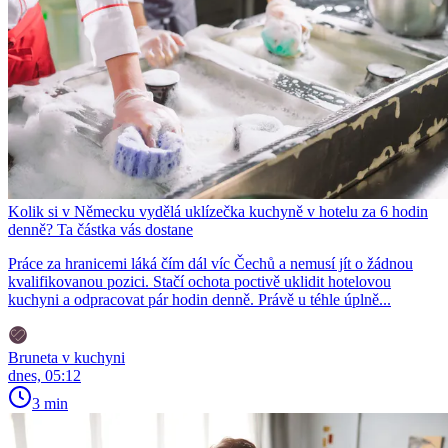
Kolik si v Německu vydělá uklízečka kuchyně v hotelu za 6 hodin
denně? Ta částka vás dostane
Práce za hranicemi láká čím dál víc Čechů a nemusí jít o žádnou
kvalifikovanou pozici. Stačí ochota poctivě uklidit hotelovou
kuchyni a odpracovat pár hodin denně. Právě u téhle úplně...
Bruneta v kuchyni
dnes, 05:12
3 min