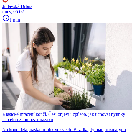
Jihlavská Drbna
dnes, 05:02
1 min
Klasické mrazení končí. Češi objevili způsob, jak uchovat bylinky
na celou zimu bez mrazáku
Na konci léta praská truhlík ve švech. Bazalka, tymián, rozmarýn i