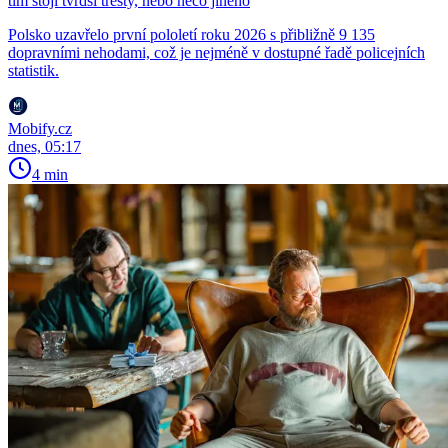
tím stojí tvrdší tresty, nebo něco jiného
Polsko uzavřelo první pololetí roku 2026 s přibližně 9 135
dopravními nehodami, což je nejméně v dostupné řadě policejních
statistik.
Mobify.cz
dnes, 05:17
4 min