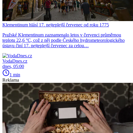
Klementinum hlásí 17. nejteplejší červenec od roku 1775
Pražské Klementinum zaznamenalo letos v červenci průměrnou
teplotu 22,6 °C, což z něj podle Českého hydrometeorologického
ústavu činí 17. nejteplejší červenec za celou…
VodaDnes.cz
dnes, 05:00
1 min
Reklama