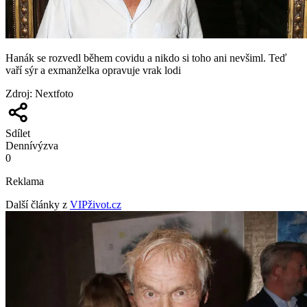
Hanák se rozvedl během covidu a nikdo si toho ani nevšiml. Teď
vaří sýr a exmanželka opravuje vrak lodi
Zdroj
:
Nextfoto
Sdílet
Denní
výzva
0
Reklama
Další články z
VIPživot.cz