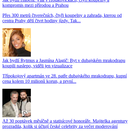
kompromis mezi přírodou a Prahou
Přes 300 metrů čtverečních, čtyři koupelny a zahrada, kterou od
centra Prahy dělí čtvrt hodiny jízdy. Tak...
Jak bydlí Rytmus a Jasmína Alagič: Byt v dubajském mrakodrapu
koupili naslepo, viděli jen vizualizace
Třípokojový apartmán ve 28. patře dubajského mrakodrapu, kupní
cena kolem 10 milionů korun, a první...
Až 30 poptávek měsíčně a statisícové honoráře. Majitelka agentury
prozradila, kolik si účtují české celebrity za večer moderování