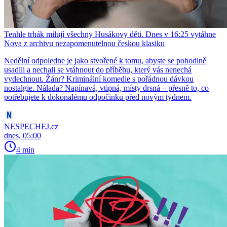
Tenhle trhák milují všechny Husákovy děti. Dnes v 16:25 vytáhne
Nova z archivu nezapomenutelnou českou klasiku
Nedělní odpoledne je jako stvořené k tomu, abyste se pohodlně
usadili a nechali se vtáhnout do příběhu, který vás nenechá
vydechnout. Žánr? Kriminální komedie s pořádnou dávkou
nostalgie. Nálada? Napínavá, vtipná, místy drsná – přesně to, co
potřebujete k dokonalému odpočinku před novým týdnem.
NESPECHEJ.cz
dnes, 05:00
4 min