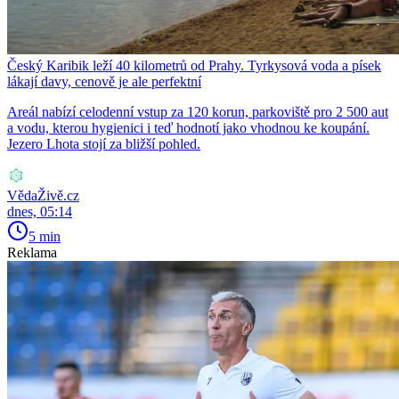
Český Karibik leží 40 kilometrů od Prahy. Tyrkysová voda a písek
lákají davy, cenově je ale perfektní
Areál nabízí celodenní vstup za 120 korun, parkoviště pro 2 500 aut
a vodu, kterou hygienici i teď hodnotí jako vhodnou ke koupání.
Jezero Lhota stojí za bližší pohled.
VědaŽivě.cz
dnes, 05:14
5 min
Reklama