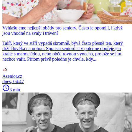
Vyhlašujeme nejlepší obědy pro seniory. Často je opomíjí, i když
jsou vhodné na svaly i trávení
Talíř, který ve stáří vypadá skromně, bývá často přesně ten, který
drží člověka na nohou. Spousta seniorů si v poledne dopřeje jen
krajíc s marmeládou, nebo oběd rovnou vynechá, protože se jim
nechce vařit. Přitom právě poledne je chvíle, kdy...
Asenior.cz
dnes, 04:47
3 min