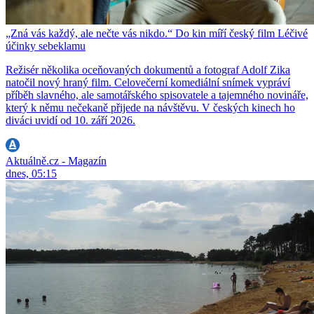
„Zná vás každý, ale nečte vás nikdo.“ Do kin míří český film Léčivé
účinky sebeklamu
Režisér několika oceňovaných dokumentů a fotograf Adolf Zika
natočil nový hraný film. Celovečerní komediální snímek vypráví
příběh slavného, ale samotářského spisovatele a tajemného novináře,
který k němu nečekaně přijede na návštěvu. V českých kinech ho
diváci uvidí od 10. září 2026.
Aktuálně.cz - Magazín
dnes, 05:15