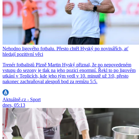
Nehodno ligového fotbalu. Přesto chtěl Hyský po novinářích, ať
hledají pozitivní věci
Trenér fotbalistů Plzně Martin Hyský přiznal, že po nepovedeném
vstupu do sezony je tlak na jeho pozici enormní. Řekl to po ligovém
utkání v Teplicích, kde jeho tým vedl v 10. minutě už 3:0, přesto
nakonec zachraňoval alespoň bod za remízu 5:5.
Aktuálně.cz - Sport
dnes, 05:13