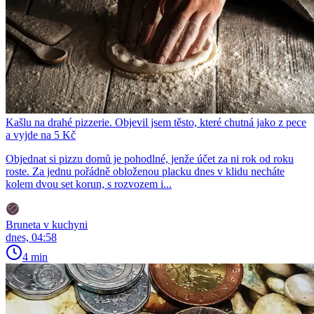
Kašlu na drahé pizzerie. Objevil jsem těsto, které chutná jako z pece
a vyjde na 5 Kč
Objednat si pizzu domů je pohodlné, jenže účet za ni rok od roku
roste. Za jednu pořádně obloženou placku dnes v klidu necháte
kolem dvou set korun, s rozvozem i...
Bruneta v kuchyni
dnes, 04:58
4 min