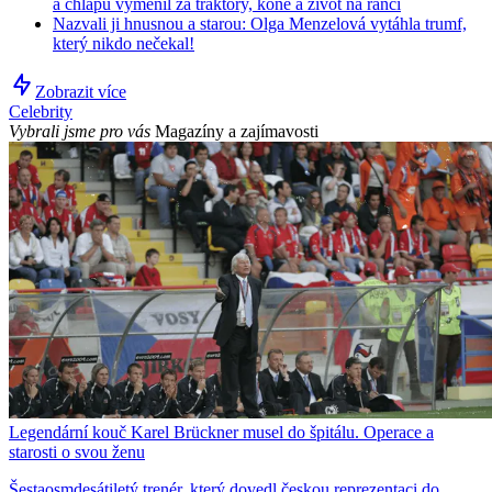
a chlapů vyměnil za traktory, koně a život na ranči
Nazvali ji hnusnou a starou: Olga Menzelová vytáhla trumf,
který nikdo nečekal!
Zobrazit více
Celebrity
Vybrali jsme pro vás
Magazíny a zajímavosti
Legendární kouč Karel Brückner musel do špitálu. Operace a
starosti o svou ženu
Šestaosmdesátiletý trenér, který dovedl českou reprezentaci do