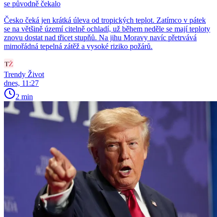
se původně čekalo
Česko čeká jen krátká úleva od tropických teplot. Zatímco v pátek
se na většině území citelně ochladí, už během neděle se mají teploty
znovu dostat nad třicet stupňů. Na jihu Moravy navíc přetrvává
mimořádná tepelná zátěž a vysoké riziko požárů.
Trendy Život
dnes, 11:27
2 min