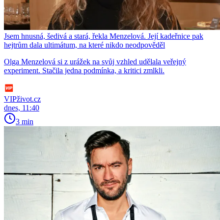
Jsem hnusná, šedivá a stará, řekla Menzelová. Její kadeřnice pak
hejtrům dala ultimátum, na které nikdo neodpověděl
Olga Menzelová si z urážek na svůj vzhled udělala veřejný
experiment. Stačila jedna podmínka, a kritici zmlkli.
VIPživot.cz
dnes, 11:40
3 min