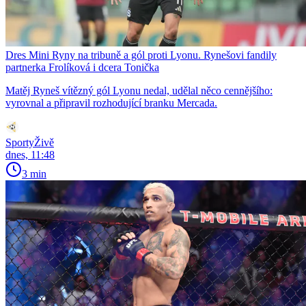
Dres Mini Ryny na tribuně a gól proti Lyonu. Rynešovi fandily
partnerka Frolíková i dcera Tonička
Matěj Ryneš vítězný gól Lyonu nedal, udělal něco cennějšího:
vyrovnal a připravil rozhodující branku Mercada.
SportyŽivě
dnes, 11:48
3 min