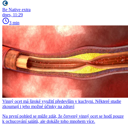
Be Native extra
dnes, 11:29
3 min
Vinný ocet má široké využití především v kuchyni. Některé studie
zkoumají i jeho možné účinky na zdraví
Na první pohled se může zdát, že červený vinný ocet se hodí pouze
k ochucování salátů, ale dokáže toho mnohem více.