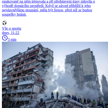
opakovaně na něm trénovala a při představení trasy mluvila o
výhodě domácího prostředí. Když se závod přiblížil k jeho
nejslavnějšímu stoupání, měla být ženou, před níž se budou
soupeřky bránit.
Vše o sportu
dnes, 11:22
3 min