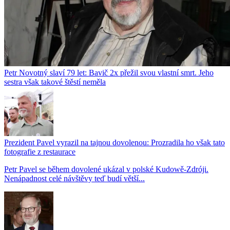
Petr Novotný slaví 79 let: Bavič 2x přežil svou vlastní smrt. Jeho
sestra však takové štěstí neměla
Prezident Pavel vyrazil na tajnou dovolenou: Prozradila ho však tato
fotografie z restaurace
Petr Pavel se během dovolené ukázal v polské Kudowě-Zdróji.
Nenápadnost celé návštěvy teď budí větší...