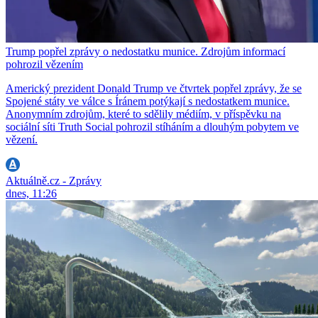
Trump popřel zprávy o nedostatku munice. Zdrojům informací
pohrozil vězením
Americký prezident Donald Trump ve čtvrtek popřel zprávy, že se
Spojené státy ve válce s Íránem potýkají s nedostatkem munice.
Anonymním zdrojům, které to sdělily médiím, v příspěvku na
sociální síti Truth Social pohrozil stíháním a dlouhým pobytem ve
vězení.
Aktuálně.cz - Zprávy
dnes, 11:26