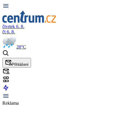
čtvrtek 6. 8.
čt 6. 8.
28°C
Přihlášení
Reklama