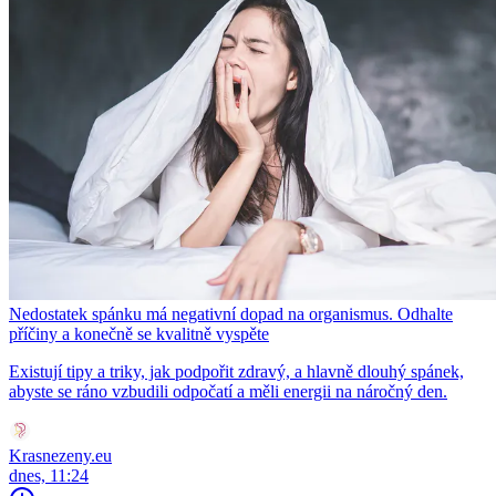
Nedostatek spánku má negativní dopad na organismus. Odhalte
příčiny a konečně se kvalitně vyspěte
Existují tipy a triky, jak podpořit zdravý, a hlavně dlouhý spánek,
abyste se ráno vzbudili odpočatí a měli energii na náročný den.
Krasnezeny.eu
dnes, 11:24