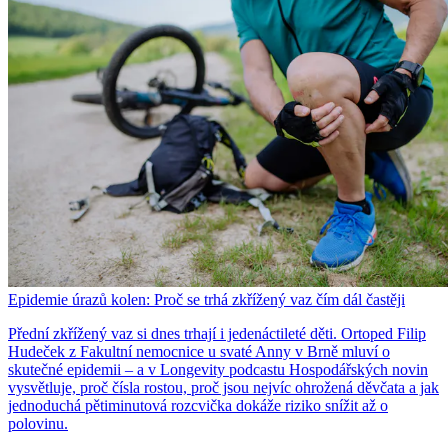
Epidemie úrazů kolen: Proč se trhá zkřížený vaz čím dál častěji
Přední zkřížený vaz si dnes trhají i jedenáctileté děti. Ortoped Filip
Hudeček z Fakultní nemocnice u svaté Anny v Brně mluví o
skutečné epidemii – a v Longevity podcastu Hospodářských novin
vysvětluje, proč čísla rostou, proč jsou nejvíc ohrožená děvčata a jak
jednoduchá pětiminutová rozcvička dokáže riziko snížit až o
polovinu.