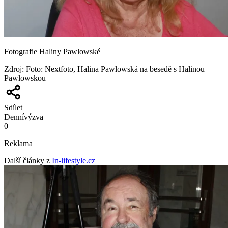
Fotografie Haliny Pawlowské
Zdroj
:
Foto: Nextfoto, Halina Pawlowská na besedě s Halinou
Pawlowskou
Sdílet
Denní
výzva
0
Reklama
Další články z
In-lifestyle.cz