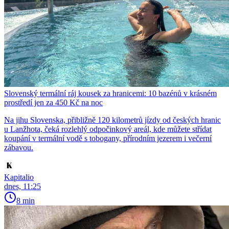
Slovenský termální ráj kousek za hranicemi: 10 bazénů v krásném
prostředí jen za 450 Kč na noc
Na jihu Slovenska, přibližně 120 kilometrů jízdy od českých hranic
u Lanžhota, čeká rozlehlý odpočinkový areál, kde můžete střídat
koupání v termální vodě s tobogany, přírodním jezerem i večerní
zábavou.
Kapitalio
dnes, 11:25
8 min