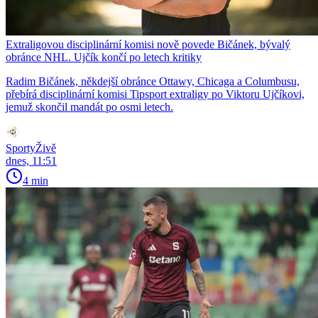
Extraligovou disciplinární komisi nově povede Bičánek, bývalý
obránce NHL. Ujčík končí po letech kritiky
Radim Bičánek, někdejší obránce Ottawy, Chicaga a Columbusu,
přebírá disciplinární komisi Tipsport extraligy po Viktoru Ujčíkovi,
jemuž skončil mandát po osmi letech.
SportyŽivě
dnes, 11:51
4 min