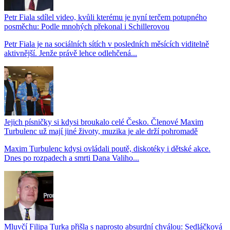
Petr Fiala sdílel video, kvůli kterému je nyní terčem potupného
posměchu: Podle mnohých překonal i Schillerovou
Petr Fiala je na sociálních sítích v posledních měsících viditelně
aktivnější. Jenže právě lehce odlehčená...
Jejich písničky si kdysi broukalo celé Česko. Členové Maxim
Turbulenc už mají jiné životy, muzika je ale drží pohromadě
Maxim Turbulenc kdysi ovládali poutě, diskotéky i dětské akce.
Dnes po rozpadech a smrti Dana Valiho...
Mluvčí Filipa Turka přišla s naprosto absurdní chválou: Sedláčková