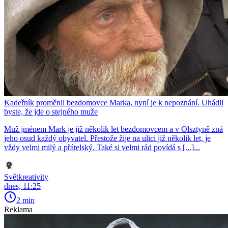
Kadeřník proměnil bezdomovce Marka, nyní je k nepoznání. Uhádli
byste, že jde o stejného muže
Muž jménem Mark je již několik let bezdomovcem a v Olsztyně zná
jeho osud každý obyvatel. Přestože žije na ulici již několik let, je
vždy velmi milý a přátelský. Také si velmi rád povídá s [...]...
Světkreativity
dnes, 11:25
2 min
Reklama