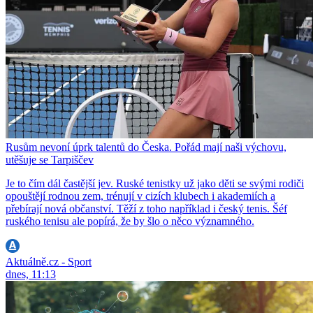
Rusům nevoní úprk talentů do Česka. Pořád mají naši výchovu,
utěšuje se Tarpiščev
Je to čím dál častější jev. Ruské tenistky už jako děti se svými rodiči
opouštějí rodnou zem, trénují v cizích klubech i akademiích a
přebírají nová občanství. Těží z toho například i český tenis. Šéf
ruského tenisu ale popírá, že by šlo o něco významného.
Aktuálně.cz - Sport
dnes, 11:13