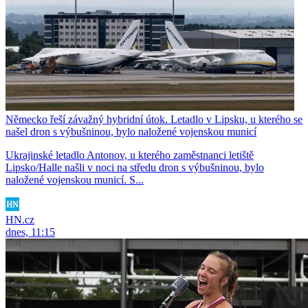
Německo řeší závažný hybridní útok. Letadlo v Lipsku, u kterého se
našel dron s výbušninou, bylo naložené vojenskou municí
Ukrajinské letadlo Antonov, u kterého zaměstnanci letiště
Lipsko/Halle našli v noci na středu dron s výbušninou, bylo
naložené vojenskou municí. S...
HN.cz
dnes, 11:15