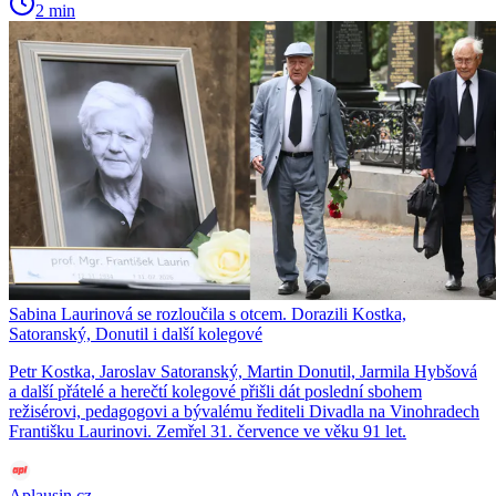
2 min
Sabina Laurinová se rozloučila s otcem. Dorazili Kostka,
Satoranský, Donutil i další kolegové
Petr Kostka, Jaroslav Satoranský, Martin Donutil, Jarmila Hybšová
a další přátelé a herečtí kolegové přišli dát poslední sbohem
režisérovi, pedagogovi a bývalému řediteli Divadla na Vinohradech
Františku Laurinovi. Zemřel 31. července ve věku 91 let.
Aplausin.cz