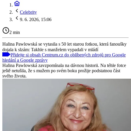
Celebrity
9. 6. 2026, 15:06
2 min
Halina Pawlowská se vytasila s 50 let starou fotkou, která fanoušky
dojala k slzám: Takhle s manželem vypadali v mládí
Přidejte si obsah Centrum.cz do oblíbených zdrojů pro Google
hledání a Google zprávy
Halina Pawlowská zavzpomínala na dávnou historii. Na téhle fotce
ještě netušila, že s mužem po svém boku prožije podstatnou část
svého života.