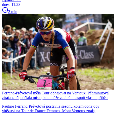
dnes, 11:23
2 min
Ferrand-Prévotová měla Tour obhajovat na Ventoux. Pětiminutová
ztráta z něj udělala místo, kde může zachránit aspoň vlastní příběh
Pauline Ferrand-Prévotová postavila sezonu kolem obhajoby
vítězství na Tour de France Femmes. Mont Ventoux znala,