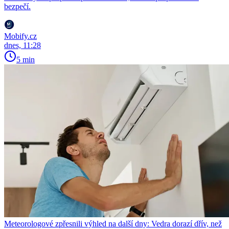
bezpečí.
Mobify.cz
dnes, 11:28
5 min
Meteorologové zpřesnili výhled na další dny: Vedra dorazí dřív, než