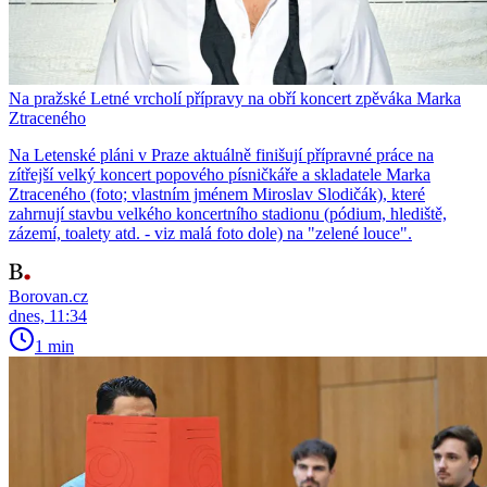
Na pražské Letné vrcholí přípravy na obří koncert zpěváka Marka
Ztraceného
Na Letenské pláni v Praze aktuálně finišují přípravné práce na
zítřejší velký koncert popového písničkáře a skladatele Marka
Ztraceného (foto; vlastním jménem Miroslav Slodičák), které
zahrnují stavbu velkého koncertního stadionu (pódium, hlediště,
zázemí, toalety atd. - viz malá foto dole) na "zelené louce".
Borovan.cz
dnes, 11:34
1 min