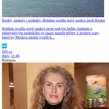
Banky, tankery i podniky. Británie uvalila nové sankce proti Rusku
Británie uvalila nové sankce proti ruským lodím, bankám a
průmyslovým podnikům ve snaze narušit příjmy z prodeje ropy,
které by Moskva mohla využít k...
HN.cz
dnes, 11:46
Reklama