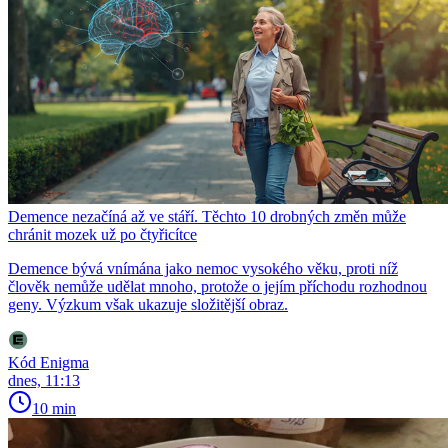
Demence nezačíná až ve stáří. Těchto 10 drobných změn může
chránit mozek už po čtyřicítce
Demence bývá vnímána jako nemoc vysokého věku, proti níž
člověk nemůže udělat mnoho, protože o jejím příchodu rozhodnou
geny. Výzkum však ukazuje složitější obraz.
Kód Enigma
dnes, 11:13
10 min