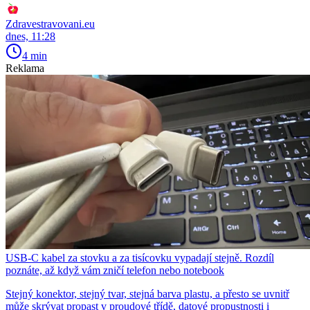
Zdravestravovani.eu
dnes, 11:28
4 min
Reklama
USB-C kabel za stovku a za tisícovku vypadají stejně. Rozdíl
poznáte, až když vám zničí telefon nebo notebook
Stejný konektor, stejný tvar, stejná barva plastu, a přesto se uvnitř
může skrývat propast v proudové třídě, datové propustnosti i