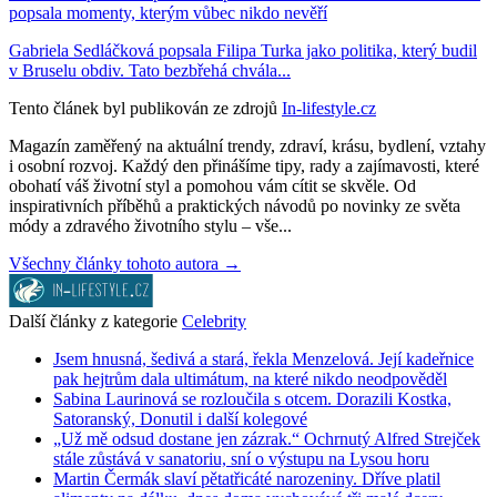
popsala momenty, kterým vůbec nikdo nevěří
Gabriela Sedláčková popsala Filipa Turka jako politika, který budil
v Bruselu obdiv. Tato bezbřehá chvála...
Tento článek byl publikován ze zdrojů
In-lifestyle.cz
Magazín zaměřený na aktuální trendy, zdraví, krásu, bydlení, vztahy
i osobní rozvoj. Každý den přinášíme tipy, rady a zajímavosti, které
obohatí váš životní styl a pomohou vám cítit se skvěle. Od
inspirativních příběhů a praktických návodů po novinky ze světa
módy a zdravého životního stylu – vše...
Všechny články tohoto autora →
Další články z kategorie
Celebrity
Jsem hnusná, šedivá a stará, řekla Menzelová. Její kadeřnice
pak hejtrům dala ultimátum, na které nikdo neodpověděl
Sabina Laurinová se rozloučila s otcem. Dorazili Kostka,
Satoranský, Donutil i další kolegové
„Už mě odsud dostane jen zázrak.“ Ochrnutý Alfred Strejček
stále zůstává v sanatoriu, sní o výstupu na Lysou horu
Martin Čermák slaví pětatřicáté narozeniny. Dříve platil