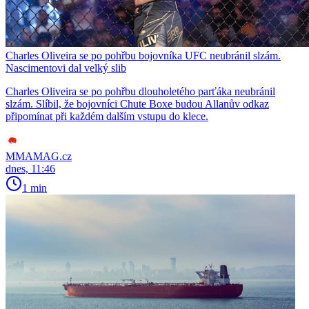
Charles Oliveira se po pohřbu bojovníka UFC neubránil slzám.
Nascimentovi dal velký slib
Charles Oliveira se po pohřbu dlouholetého parťáka neubránil
slzám. Slíbil, že bojovníci Chute Boxe budou Allanův odkaz
připomínat při každém dalším vstupu do klece.
MMAMAG.cz
dnes, 11:46
1 min