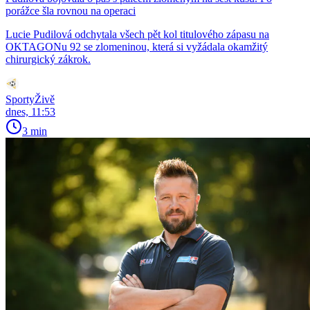
porážce šla rovnou na operaci
Lucie Pudilová odchytala všech pět kol titulového zápasu na
OKTAGONu 92 se zlomeninou, která si vyžádala okamžitý
chirurgický zákrok.
SportyŽivě
dnes, 11:53
3 min