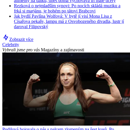
alimenty na dálku, dnes doma vychovává tři malé dcery
Rezková o nejmladším synovi: Po nocích skládá muziku a
frká si marjánu, je bohém po tátovi Brabcovi
Jak bydlí Pavlína Wolfová: V bytě jí visí Mona Lisa z
Císařova pekaře, lampu má z Osvobozeného divadla, lustr jí
daroval Filipovský
Zobrazit více
Celebrity
Vybrali jsme pro vás
Magazíny a zajímavosti
Pudilová bojovala o pás s palcem zlomeným na šest kusů. Po