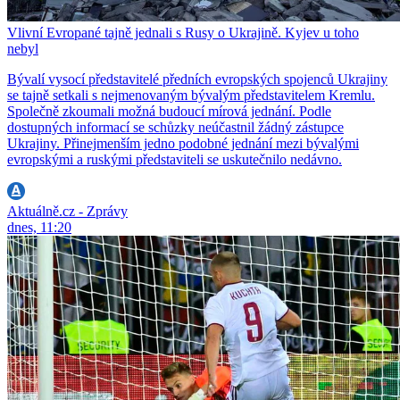
Vlivní Evropané tajně jednali s Rusy o Ukrajině. Kyjev u toho
nebyl
Bývalí vysocí představitelé předních evropských spojenců Ukrajiny
se tajně setkali s nejmenovaným bývalým představitelem Kremlu.
Společně zkoumali možná budoucí mírová jednání. Podle
dostupných informací se schůzky neúčastnil žádný zástupce
Ukrajiny. Přinejmenším jedno podobné jednání mezi bývalými
evropskými a ruskými představiteli se uskutečnilo nedávno.
Aktuálně.cz - Zprávy
dnes, 11:20