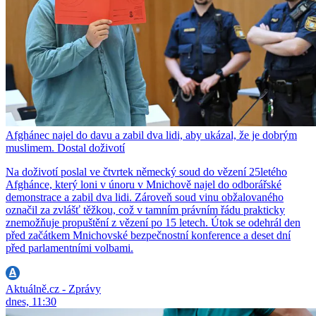
Afghánec najel do davu a zabil dva lidi, aby ukázal, že je dobrým
muslimem. Dostal doživotí
Na doživotí poslal ve čtvrtek německý soud do vězení 25letého
Afghánce, který loni v únoru v Mnichově najel do odborářské
demonstrace a zabil dva lidi. Zároveň soud vinu obžalovaného
označil za zvlášť těžkou, což v tamním právním řádu prakticky
znemožňuje propuštění z vězení po 15 letech. Útok se odehrál den
před začátkem Mnichovské bezpečnostní konference a deset dní
před parlamentními volbami.
Aktuálně.cz - Zprávy
dnes, 11:30