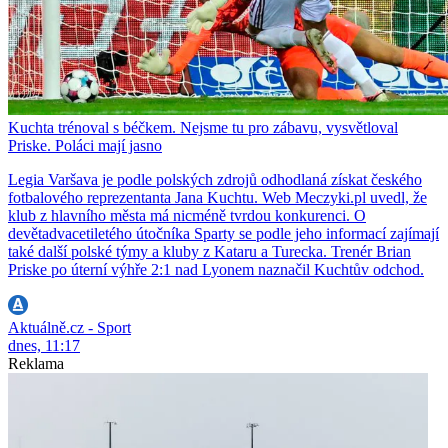
Kuchta trénoval s béčkem. Nejsme tu pro zábavu, vysvětloval
Priske. Poláci mají jasno
Legia Varšava je podle polských zdrojů odhodlaná získat českého
fotbalového reprezentanta Jana Kuchtu. Web Meczyki.pl uvedl, že
klub z hlavního města má nicméně tvrdou konkurenci. O
devětadvacetiletého útočníka Sparty se podle jeho informací zajímají
také další polské týmy a kluby z Kataru a Turecka. Trenér Brian
Priske po úterní výhře 2:1 nad Lyonem naznačil Kuchtův odchod.
Aktuálně.cz - Sport
dnes, 11:17
Reklama