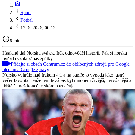
Sport
Fotbal
17. 6. 2026, 00:12
6 min
Haaland dal Norsku svátek, Irák odpověděl historií. Pak si norská
hvězda vzala zápas zpátky
Přidejte si obsah Centrum.cz do oblíbených zdrojů pro Google
hledání a Google zprávy
Norsko vyhrálo nad Irákem 4:1 a na papíře to vypadá jako jasný
večer favorita. Jenže tenhle zápas byl mnohem živější, nervóznější a
lidštější, než konečné skóre naznačuje.