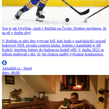
Ten je jak Ovečkin, zírali v Buffalu na Čecha. Dodnes nechápou, že
na ně v draftu zbyl
V Buffalu se přes léto vytrvale řeší, kdo bude v nadcházející sezoně
hokejové NHL prvním centrem klubu. Jedním z kandidátů je Jiří
Kulich, kterému Sabres do budoucna hodně věří. V draftu 2022 se
přitom smiřovali s tím, že jim českou naději vyfoukne konkurence.
Aktuálně.cz - Sport
dnes, 06:00