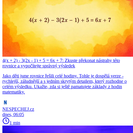
4(x + 2) - 3(2x - 1) + 5 = 6x + 7: Zkuste překonat nástrahy této
rovnice a vypočítejte správný výsledek
Jako děti jsme rovnice řešili celé hodiny. Tohle je dospělá verze -
rychlejší, záludnější a s jedním skrytým detailem, který rozhodne o
celém výsledku. Ukažte, zda si ještě pamatujete základy z hodin
matematiky.
NESPECHEJ.cz
dnes, 06:05
1 min