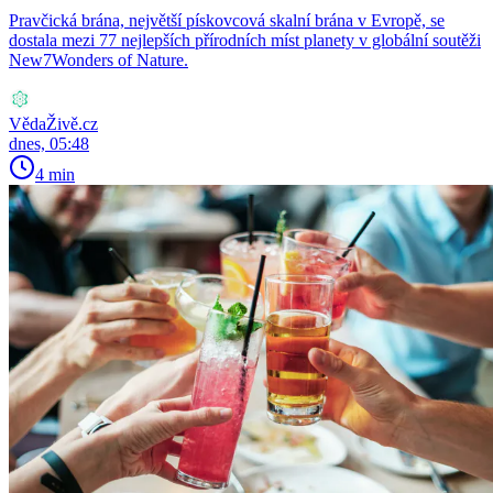
Pravčická brána, největší pískovcová skalní brána v Evropě, se
dostala mezi 77 nejlepších přírodních míst planety v globální soutěži
New7Wonders of Nature.
VědaŽivě.cz
dnes, 05:48
4 min