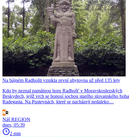
Na bájném Radhošti vznikla první ubytovna už před 135 lety
Kdo by neznal památnou horu Radhošť v Moravskoslezských
Beskydech, jejíž vrch se honosí sochou starého slovanského boha
Radegasta. Na Pustevnách, které se nacházejí nedaleko…
Náš REGION
dnes, 05:39
2 min