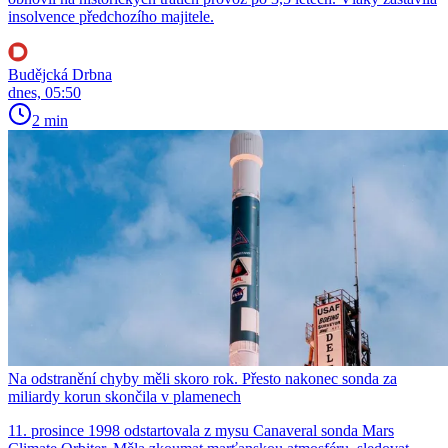
insolvence předchozího majitele.
Budějcká Drbna
dnes, 05:50
2 min
Na odstranění chyby měli skoro rok. Přesto nakonec sonda za
miliardy korun skončila v plamenech
11. prosince 1998 odstartovala z mysu Canaveral sonda Mars