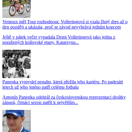
Ventoux měl Tour rozhodnout. Volleringová si vzala žlutý dres až o
den později a ukázala, proč se závod nevyhrává jedním kopcem
Ještě v pátek večer vypadala Demi Volleringová jako jedna z
poražených královské etapy. Katarzyna...
Panenka vymyslel penaltu, která přežila jeho kariéru. Po padesáti
letech už jeho jméno patří celému fotbalu
Antonín Panenka odehrál za československou reprezentaci desítky
zápasů, čtrnáct sezon patřil k největším...