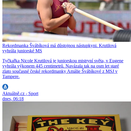
Rekordmanka Švábíková má důstojnou nástupkyni. Krutilová
vyhrála juniorské MS
Tyčkařka Nicole Krutilová je juniorskou mistryní světa, v Eugene
vyhrála výkonem 445 centimetrů. Navázala tak na osm let staré
zlato současné české rekordmanky Amálie Švábíkové z MSJ v
Tampere.
Aktuálně.cz - Sport
dnes, 06:18