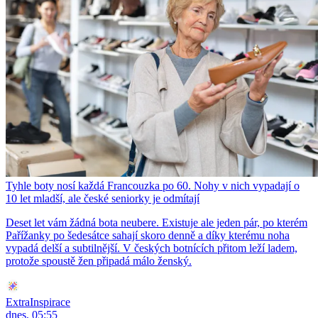
Tyhle boty nosí každá Francouzka po 60. Nohy v nich vypadají o
10 let mladší, ale české seniorky je odmítají
Deset let vám žádná bota neubere. Existuje ale jeden pár, po kterém
Pařížanky po šedesátce sahají skoro denně a díky kterému noha
vypadá delší a subtilnější. V českých botnících přitom leží ladem,
protože spoustě žen připadá málo ženský.
ExtraInspirace
dnes, 05:55