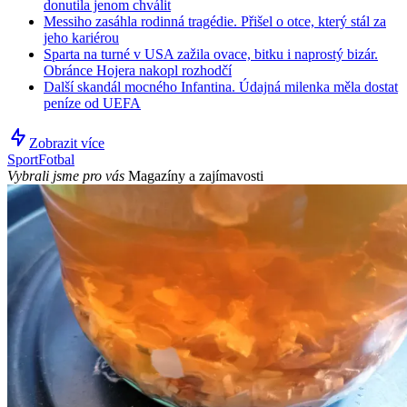
donutila jenom chválit
Messiho zasáhla rodinná tragédie. Přišel o otce, který stál za
jeho kariérou
Sparta na turné v USA zažila ovace, bitku i naprostý bizár.
Obránce Hojera nakopl rozhodčí
Další skandál mocného Infantina. Údajná milenka měla dostat
peníze od UEFA
Zobrazit více
Sport
Fotbal
Vybrali jsme pro vás
Magazíny a zajímavosti