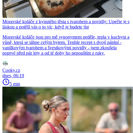
Moravské koláče z kynutého těsta s tvarohem a povidly: Upečte je s
láskou a potěší vás o to víc, když je budete jíst
Moravské koláče jsou pro mě synonymem neděle, tepla v kuchyni a
vůně, která se táhne celým bytem. Tenhle recept s dvojí náplní -
vanilkovým tvarohem a švestkovými povidly - jsem zkoušela
poprvé před pár lety a od té doby ho nepouštím z ruky.
Cooky.cz
dnes, 06:19
5 min