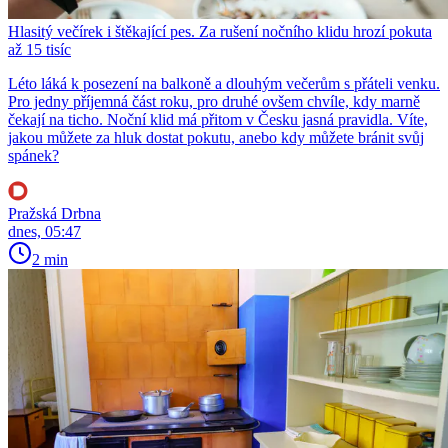
Hlasitý večírek i štěkající pes. Za rušení nočního klidu hrozí pokuta
až 15 tisíc
Léto láká k posezení na balkoně a dlouhým večerům s přáteli venku.
Pro jedny příjemná část roku, pro druhé ovšem chvíle, kdy marně
čekají na ticho. Noční klid má přitom v Česku jasná pravidla. Víte,
jakou můžete za hluk dostat pokutu, anebo kdy můžete bránit svůj
spánek?
Pražská Drbna
dnes, 05:47
2 min