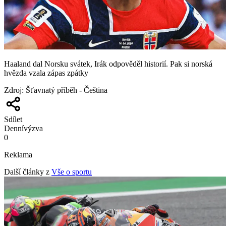
Haaland dal Norsku svátek, Irák odpověděl historií. Pak si norská
hvězda vzala zápas zpátky
Zdroj
:
Šťavnatý příběh - Čeština
Sdílet
Denní
výzva
0
Reklama
Další články z
Vše o sportu