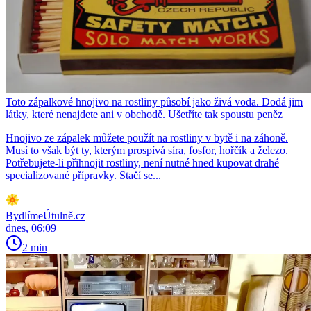
Toto zápalkové hnojivo na rostliny působí jako živá voda. Dodá jim
látky, které nenajdete ani v obchodě. Ušetříte tak spoustu peněz
Hnojivo ze zápalek můžete použít na rostliny v bytě i na záhoně.
Musí to však být ty, kterým prospívá síra, fosfor, hořčík a železo.
Potřebujete-li přihnojit rostliny, není nutné hned kupovat drahé
specializované přípravky. Stačí se...
BydlímeÚtulně.cz
dnes, 06:09
2 min