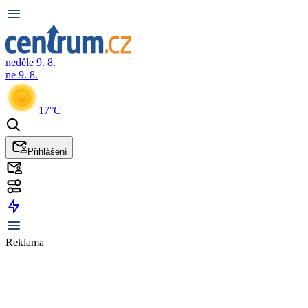
neděle 9. 8.
ne 9. 8.
17°C
Přihlášení
Reklama