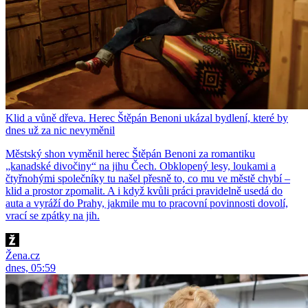
Klid a vůně dřeva. Herec Štěpán Benoni ukázal bydlení, které by
dnes už za nic nevyměnil
Městský shon vyměnil herec Štěpán Benoni za romantiku
„kanadské divočiny“ na jihu Čech. Obklopený lesy, loukami a
čtyřnohými společníky tu našel přesně to, co mu ve městě chybí –
klid a prostor zpomalit. A i když kvůli práci pravidelně usedá do
auta a vyráží do Prahy, jakmile mu to pracovní povinnosti dovolí,
vrací se zpátky na jih.
Žena.cz
dnes, 05:59