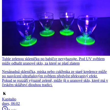
Tuhle zelenou skleničku po babičce nevyhazujte. Pod UV světlem
může odhalit uranové sklo, za které se platí zlatem
Nenápadná sklenička, miska nebo cukřenka ze staré kredence může
po nasvícení ultrafialovým světlem předvést překvapivý efekt.
Pokud se rozzáří výrazně zeleně, může jít o uranové sklo, které má v
českém sklářství dlouhou tradici.
Kapitalio
dnes, 06:02