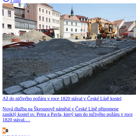
3 min
Až do ničivého požáru v roce 1820 stával v České Lípě kostel
Nová dlažba na Škroupově náměstí v České Lípě připomene
zaniklý kostel sv. Petra a Pavla, který tam do ničivého požáru v roce
1820 stával.…