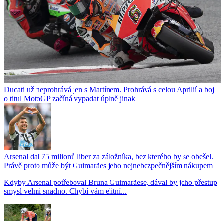
Ducati už neprohrává jen s Martínem. Prohrává s celou Aprilií a boj
o titul MotoGP začíná vypadat úplně jinak
Arsenal dal 75 milionů liber za záložníka, bez kterého by se obešel.
Právě proto může být Guimarães jeho nejnebezpečnějším nákupem
Kdyby Arsenal potřeboval Bruna Guimarãese, dával by jeho přestup
smysl velmi snadno. Chybí vám elitní...