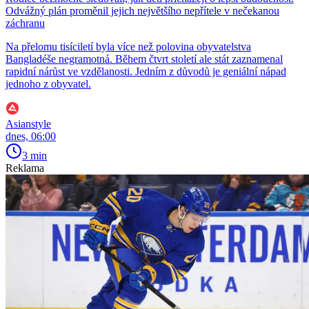
Odvážný plán proměnil jejich největšího nepřítele v nečekanou
záchranu
Na přelomu tisíciletí byla více než polovina obyvatelstva
Bangladéše negramotná. Během čtvrt století ale stát zaznamenal
rapidní nárůst ve vzdělanosti. Jedním z důvodů je geniální nápad
jednoho z obyvatel.
Asianstyle
dnes, 06:00
3 min
Reklama