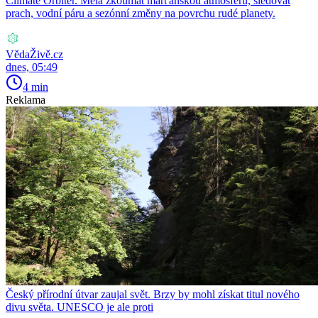
Climate Orbiter. Měla zkoumat marťanskou atmosféru, sledovat
prach, vodní páru a sezónní změny na povrchu rudé planety.
VědaŽivě.cz
dnes, 05:49
4 min
Reklama
Český přírodní útvar zaujal svět. Brzy by mohl získat titul nového
divu světa. UNESCO je ale proti