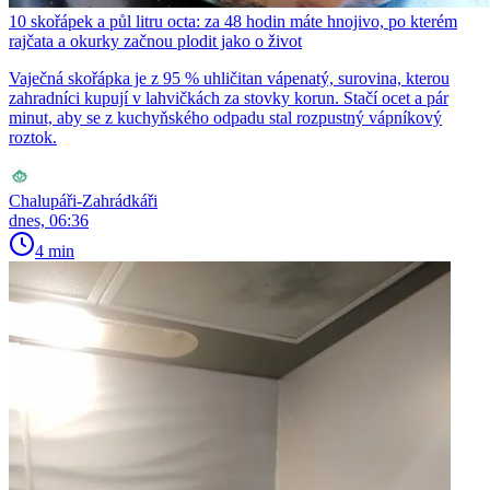
10 skořápek a půl litru octa: za 48 hodin máte hnojivo, po kterém
rajčata a okurky začnou plodit jako o život
Vaječná skořápka je z 95 % uhličitan vápenatý, surovina, kterou
zahradníci kupují v lahvičkách za stovky korun. Stačí ocet a pár
minut, aby se z kuchyňského odpadu stal rozpustný vápníkový
roztok.
Chalupáři-Zahrádkáři
dnes, 06:36
4 min