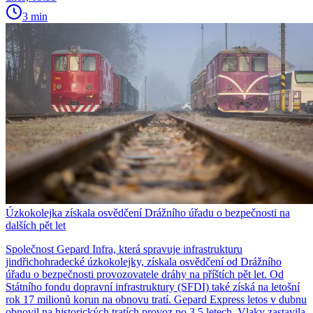
3 min
Úzkokolejka získala osvědčení Drážního úřadu o bezpečnosti na
dalších pět let
Společnost Gepard Infra, která spravuje infrastrukturu
jindřichohradecké úzkokolejky, získala osvědčení od Drážního
úřadu o bezpečnosti provozovatele dráhy na příštích pět let. Od
Státního fondu dopravní infrastruktury (SFDI) také získá na letošní
rok 17 milionů korun na obnovu tratí. Gepard Express letos v dubnu
obnovil na historických tratích provoz po 3,5 letech. Vlaky zastavila