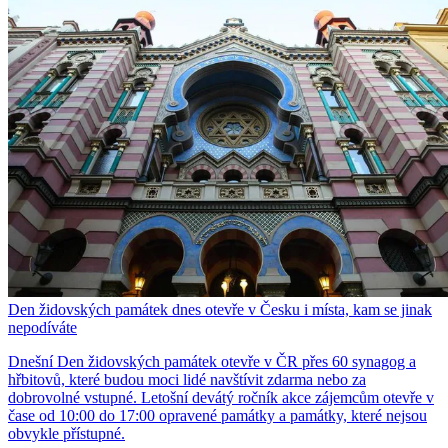
Den židovských památek dnes otevře v Česku i místa, kam se jinak
nepodíváte
Dnešní Den židovských památek otevře v ČR přes 60 synagog a
hřbitovů, které budou moci lidé navštívit zdarma nebo za
dobrovolné vstupné. Letošní devátý ročník akce zájemcům otevře v
čase od 10:00 do 17:00 opravené památky a památky, které nejsou
obvykle přístupné.