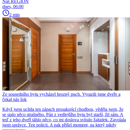
Náš REGION
dnes, 06:00
2 min
Ze sousedního bytu vycházel hrozný puch. Vyrazili jsme dveře a
čekal nás šok
Když jsem ucítila ten zápach prosakující chodbou, věděla jsem, že
se stalo něco strašného. Pán z vedlejšího bytu byl starší, žil sám. A
teď z jeho dveří táhlo něco, co mi doslova svíralo žaludek. Zavolala
jsem správce. Ten policii. A pak přišel moment, na který nikdy