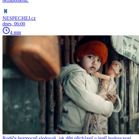
nezapomenu.
NESPECHEJ.cz
dnes, 06:00
4 min
Rodiče bezmocně sledovali, jak děti přicházejí o lepší budoucnost.