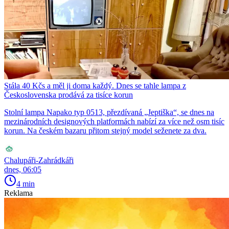
Stála 40 Kčs a měl ji doma každý. Dnes se tahle lampa z
Československa prodává za tisíce korun
Stolní lampa Napako typ 0513, přezdívaná „Jeptiška“, se dnes na
mezinárodních designových platformách nabízí za více než osm tisíc
korun. Na českém bazaru přitom stejný model seženete za dva.
Chalupáři-Zahrádkáři
dnes, 06:05
4 min
Reklama