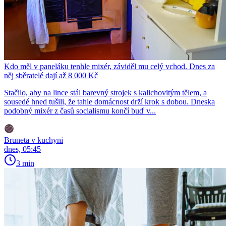
Kdo měl v paneláku tenhle mixér, záviděl mu celý vchod. Dnes za
něj sběratelé dají až 8 000 Kč
Stačilo, aby na lince stál barevný strojek s kalichovitým tělem, a
sousedé hned tušili, že tahle domácnost drží krok s dobou. Dneska
podobný mixér z časů socialismu končí buď v...
Bruneta v kuchyni
dnes, 05:45
3 min