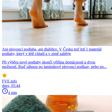
Ani plovoucí podlaha, ani dlaždice. V Česku teď letí 1 materiál
podlahy, který v létě chladí a v zimě zahřeje
Při výběru nové podlahy skončí většina domácností u dvou
možností. Buď sáhnou po laminátové plovoucí podlaze, nebo po...
FVE.info
dnes, 05:44
4 min