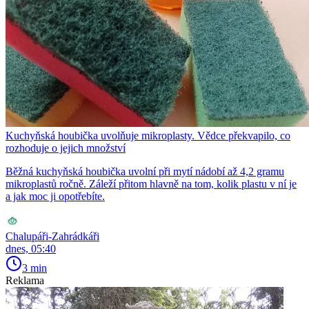
Kuchyňská houbička uvolňuje mikroplasty. Vědce překvapilo, co
rozhoduje o jejich množství
Běžná kuchyňská houbička uvolní při mytí nádobí až 4,2 gramu
mikroplastů ročně. Záleží přitom hlavně na tom, kolik plastu v ní je
a jak moc ji opotřebíte.
Chalupáři-Zahrádkáři
dnes, 05:40
3 min
Reklama