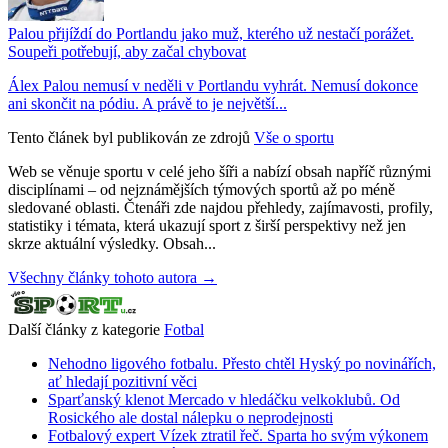
Palou přijíždí do Portlandu jako muž, kterého už nestačí porážet.
Soupeři potřebují, aby začal chybovat
Álex Palou nemusí v neděli v Portlandu vyhrát. Nemusí dokonce
ani skončit na pódiu. A právě to je největší...
Tento článek byl publikován ze zdrojů
Vše o sportu
Web se věnuje sportu v celé jeho šíři a nabízí obsah napříč různými
disciplínami – od nejznámějších týmových sportů až po méně
sledované oblasti. Čtenáři zde najdou přehledy, zajímavosti, profily,
statistiky i témata, která ukazují sport z širší perspektivy než jen
skrze aktuální výsledky. Obsah...
Všechny články tohoto autora →
Další články z kategorie
Fotbal
Nehodno ligového fotbalu. Přesto chtěl Hyský po novinářích,
ať hledají pozitivní věci
Sparťanský klenot Mercado v hledáčku velkoklubů. Od
Rosického ale dostal nálepku o neprodejnosti
Fotbalový expert Vízek ztratil řeč. Sparta ho svým výkonem