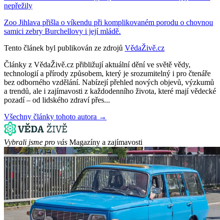
nepřežily
Zoo Jihlava přišla o víkendu při komplikovaném porodu o chovnou
samici zebry Burchellovy i její mládě.
Tento článek byl publikován ze zdrojů
VědaŽivě.cz
Články z VědaŽivě.cz přibližují aktuální dění ve světě vědy,
technologií a přírody způsobem, který je srozumitelný i pro čtenáře
bez odborného vzdělání. Nabízejí přehled nových objevů, výzkumů
a trendů, ale i zajímavosti z každodenního života, které mají vědecké
pozadí – od lidského zdraví přes...
Všechny články tohoto autora →
Vybrali jsme pro vás
Magazíny a zajímavosti