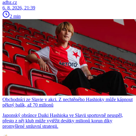
adbz.cz
6. 8. 2026, 21:39
2 min
Obchodníci ze Slavie v akci. Z nechtěného Hashioky může kápnout
pěkný balík, až 70 milionů
Japonský obránce Daiki Hashioka ve Slavii sportovně neuspěl,
přesto z něj klub může vytěžit desítky milionů korun díky
promyšlené smluvní strategii.