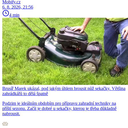
Mobify.cz
6. 8. 2026, 21:56
4 min
Brusíř Marek ukázal, pod jakým úhlem brousit nůž sekačky. Většina
zahrádkářů to dělá špatně
Podzim je ideálním obdobím pro přípravu zahradní techniky na
příští sezonu. Začít je dobré u sekačky, kterou je třeba důkladně
nabrousit.