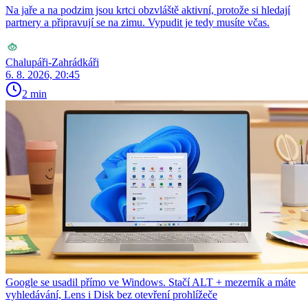
Na jaře a na podzim jsou krtci obzvláště aktivní, protože si hledají
partnery a připravují se na zimu. Vypudit je tedy musíte včas.
Chalupáři-Zahrádkáři
6. 8. 2026, 20:45
2 min
Google se usadil přímo ve Windows. Stačí ALT + mezerník a máte
vyhledávání, Lens i Disk bez otevření prohlížeče