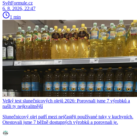
SvětFormule.cz
6. 8. 2026, 22:47
1 min
Velký test slunečnicových olejů 2026: Porovnali jsme 7 výrobků a
našli ty nejkvalitnější
Slunečnicový olej patří mezi nejčastěji používané tuky v kuchyních.
Otestovali jsme 7 běžně dostupných výrobků a porovnali je.