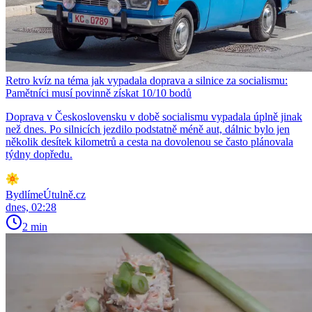
Retro kvíz na téma jak vypadala doprava a silnice za socialismu:
Pamětníci musí povinně získat 10/10 bodů
Doprava v Československu v době socialismu vypadala úplně jinak
než dnes. Po silnicích jezdilo podstatně méně aut, dálnic bylo jen
několik desítek kilometrů a cesta na dovolenou se často plánovala
týdny dopředu.
BydlímeÚtulně.cz
dnes, 02:28
2 min