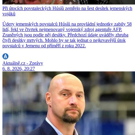
Při útocích povstaleckých Húsíů zemřelo na šest desítek jemenských
vojáků
Údery jemenských povstalců Húsíů na provládní jednotky zabily 58
lidí, řekl ve čtvrtek nejmenovaný vojenský zdroj agentuře AFP.
Zraněných jsou podle něj desítky. Předchozí údaje uváděly zhruba
čtyři desítky mrtvých. Mohlo by se tak jednat o nejkrvavější útok
povstalců v Jemenu od příměří z roku 2022.
Aktuálně.cz - Zprávy
6. 8. 2026, 20:27