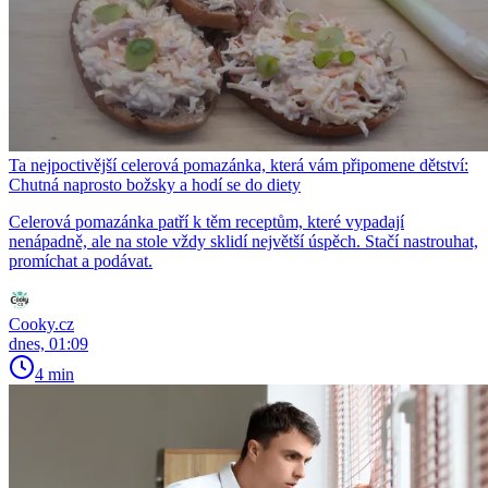
Ta nejpoctivější celerová pomazánka, která vám připomene dětství:
Chutná naprosto božsky a hodí se do diety
Celerová pomazánka patří k těm receptům, které vypadají
nenápadně, ale na stole vždy sklidí největší úspěch. Stačí nastrouhat,
promíchat a podávat.
Cooky.cz
dnes, 01:09
4 min