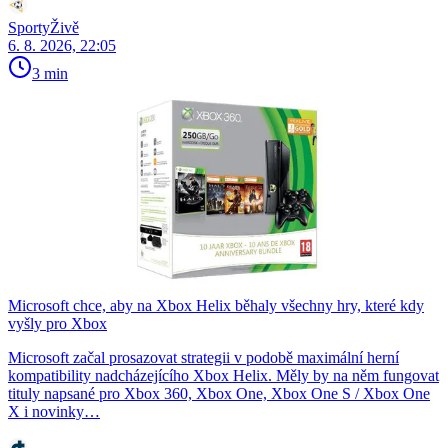
SportyŽivě
6. 8. 2026, 22:05
3 min
Microsoft chce, aby na Xbox Helix běhaly všechny hry, které kdy
vyšly pro Xbox
Microsoft začal prosazovat strategii v podobě maximální herní
kompatibility nadcházejícího Xbox Helix. Měly by na něm fungovat
tituly napsané pro Xbox 360, Xbox One, Xbox One S / Xbox One
X i novinky…