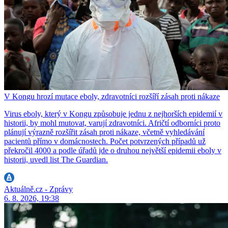
V Kongu hrozí mutace eboly, zdravotníci rozšíří zásah proti nákaze
Virus eboly, který v Kongu způsobuje jednu z nejhorších epidemií v
historii, by mohl mutovat, varují zdravotníci. Afričtí odborníci proto
plánují výrazně rozšířit zásah proti nákaze, včetně vyhledávání
pacientů přímo v domácnostech. Počet potvrzených případů už
překročil 4000 a podle úřadů jde o druhou největší epidemii eboly v
historii, uvedl list The Guardian.
Aktuálně.cz - Zprávy
6. 8. 2026, 19:38