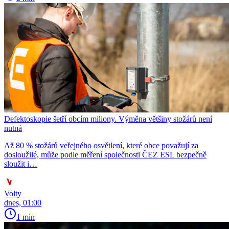
Defektoskopie šetří obcím miliony. Výměna většiny stožárů není
nutná
Až 80 % stožárů veřejného osvětlení, které obce považují za
dosloužilé, může podle měření společnosti ČEZ ESL bezpečně
sloužit i…
Volty
dnes, 01:00
1 min