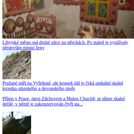
Libyjské město má druhé ulice na střechách. Po staletí je využívaly
především místní ženy
Pražané míří na Vyšehrad, ale kousek dál je čeká unikátní skalní
kronika silurského a devonského moře
Přímo v Praze, mezi Zlíchovem a Malou Chuchlí, se táhne skalní
defilé, v němž je zakonzervován čtyři sta...