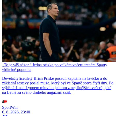
„To je váš názor." Jedna otázka po velkém večeru trenéra Sparty
viditelně popudila
Devětačtyřicetiletý Brian Priske posadil kapitána na lavičku a do
základní sestavy poslal muže, který byl ve Spartě sotva čtyři dny. Po
výhře 2:1 nad Lyonem mluvil o jednom z nejsilnějších večerů, jaké
na Letné za svého druhého angažmá zažil.
SportWin
6. 8. 2026, 23:40