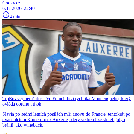
Cooky.cz
6. 8. 2026, 22:40
4 min
Trpišovský nemá dost. Ve Francii loví rychlíka Mandengueho, který
ovládá obranu i útok
Slavia po sedmi letních posilách míří znovu do Francie, tentokrát po
dvacetiletém Kamerunci z Auxerre, který ve třetí lize střílel góly i
bránil jako wingback.