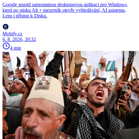
Google spustil samostatnou desktopovou aplikaci pro Windows,
která po stisku Alt + mezerník otevře vyhledávání, AI asistenta,
Lens i přístup k Disku.
Mobify.cz
6. 8. 2026, 20:32
4 min