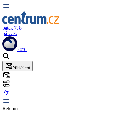
pátek 7. 8.
pá 7. 8.
20°C
Přihlášení
Reklama