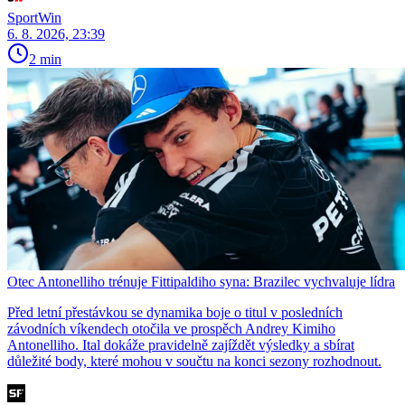
SportWin
6. 8. 2026, 23:39
2 min
Otec Antonelliho trénuje Fittipaldiho syna: Brazilec vychvaluje lídra
Před letní přestávkou se dynamika boje o titul v posledních
závodních víkendech otočila ve prospěch Andrey Kimiho
Antonelliho. Ital dokáže pravidelně zajíždět výsledky a sbírat
důležité body, které mohou v součtu na konci sezony rozhodnout.