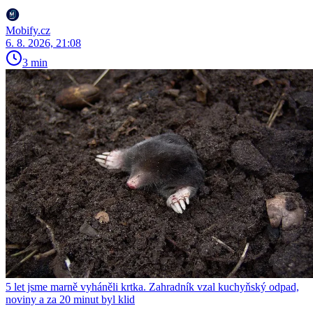
Mobify.cz
6. 8. 2026, 21:08
3 min
5 let jsme marně vyháněli krtka. Zahradník vzal kuchyňský odpad,
noviny a za 20 minut byl klid