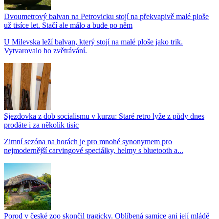
Dvoumetrový balvan na Petrovicku stojí na překvapivě malé ploše
už tisíce let. Stačí ale málo a bude po něm
U Milevska leží balvan, který stojí na malé ploše jako trik.
Vytvarovalo ho zvětrávání.
Sjezdovka z dob socialismu v kurzu: Staré retro lyže z půdy dnes
prodáte i za několik tisíc
Zimní sezóna na horách je pro mnohé synonymem pro
nejmodernější carvingové speciálky, helmy s bluetooth a...
Porod v české zoo skončil tragicky. Oblíbená samice ani její mládě