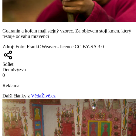
Guaranin a kofein mají stejný vzorec. Za objevem stojí kmen, který
testuje odvahu mravenci
Zdroj
:
Foto: FrankOWeaver - licence CC BY-SA 3.0
Sdílet
Denní
výzva
0
Reklama
Další články z
VědaŽivě.cz