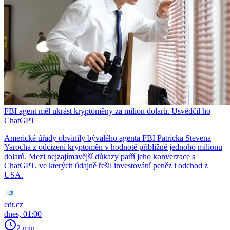
FBI agent měl ukrást kryptoměny za milion dolarů. Usvědčil ho
ChatGPT
Americké úřady obvinily bývalého agenta FBI Patricka Stevena
Yarocha z odcizení kryptoměn v hodnotě přibližně jednoho milionu
dolarů. Mezi nejzajímavější důkazy patří jeho konverzace s
ChatGPT, ve kterých údajně řešil investování peněz i odchod z
USA.
cdr.cz
dnes, 01:00
2 min