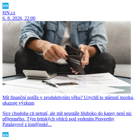
HN.cz
6. 8. 2026, 22:00
Mít finanční potíže v produktivním věku? Urychlí to stárnutí mozku,
ukazuje výzkum
Sice chudoba cti netratí, ale mít neustále hluboko do kapsy není nic
příjemného. Tým britských vědců pod vedením Praveethy
Patalayové z londýnské...