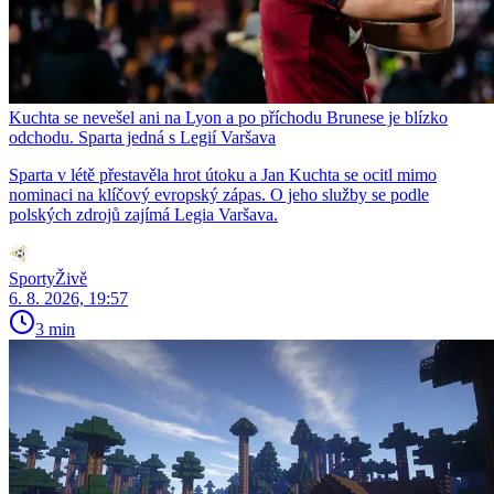
Kuchta se nevešel ani na Lyon a po příchodu Brunese je blízko
odchodu. Sparta jedná s Legií Varšava
Sparta v létě přestavěla hrot útoku a Jan Kuchta se ocitl mimo
nominaci na klíčový evropský zápas. O jeho služby se podle
polských zdrojů zajímá Legia Varšava.
SportyŽivě
6. 8. 2026, 19:57
3 min