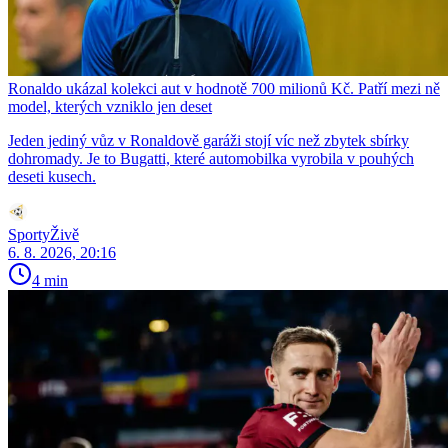
Ronaldo ukázal kolekci aut v hodnotě 700 milionů Kč. Patří mezi ně
model, kterých vzniklo jen deset
Jeden jediný vůz v Ronaldově garáži stojí víc než zbytek sbírky
dohromady. Je to Bugatti, které automobilka vyrobila v pouhých
deseti kusech.
SportyŽivě
6. 8. 2026, 20:16
4 min