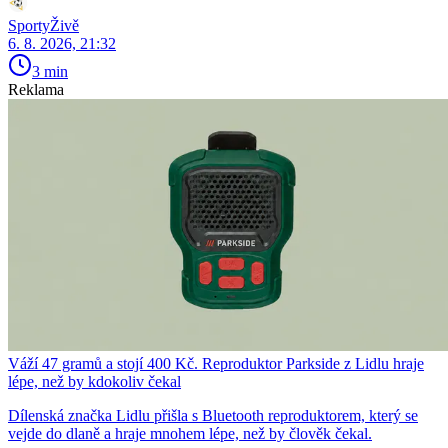
SportyŽivě
6. 8. 2026, 21:32
3 min
Reklama
Váží 47 gramů a stojí 400 Kč. Reproduktor Parkside z Lidlu hraje
lépe, než by kdokoliv čekal
Dílenská značka Lidlu přišla s Bluetooth reproduktorem, který se
vejde do dlaně a hraje mnohem lépe, než by člověk čekal.