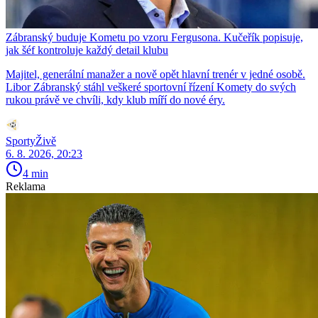
Zábranský buduje Kometu po vzoru Fergusona. Kučeřík popisuje,
jak šéf kontroluje každý detail klubu
Majitel, generální manažer a nově opět hlavní trenér v jedné osobě.
Libor Zábranský stáhl veškeré sportovní řízení Komety do svých
rukou právě ve chvíli, kdy klub míří do nové éry.
SportyŽivě
6. 8. 2026, 20:23
4 min
Reklama