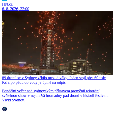
HN.cz
6. 8. 2026, 22:00
89 dronů se v Sydney zřítilo mezi diváky. Jeden stojí přes 60 tisíc
Kč a po pádu do vody je úplně na odpis
Pondělní večer nad sydneyským přístavem proměnil rekordní
světelnou show v nejdražší hromadný pád dronů v historii festivalu
Vivid Sydney.