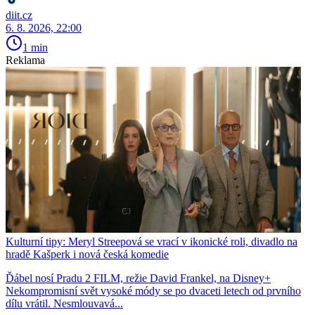
diit.cz
6. 8. 2026, 22:00
1 min
Reklama
Kulturní tipy: Meryl Streepová se vrací v ikonické roli, divadlo na
hradě Kašperk i nová česká komedie
Ďábel nosí Pradu 2 FILM, režie David Frankel, na Disney+
Nekompromisní svět vysoké módy se po dvaceti letech od prvního
dílu vrátil. Nesmlouvavá...