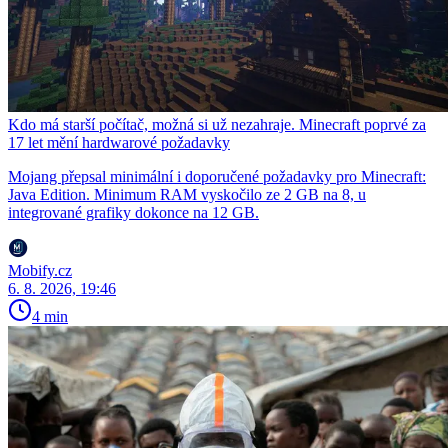
Kdo má starší počítač, možná si už nezahraje. Minecraft poprvé za
17 let mění hardwarové požadavky
Mojang přepsal minimální i doporučené požadavky pro Minecraft:
Java Edition. Minimum RAM vyskočilo ze 2 GB na 8, u
integrované grafiky dokonce na 12 GB.
Mobify.cz
6. 8. 2026, 19:46
4 min