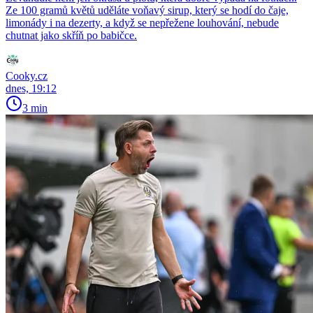
Ze 100 gramů květů uděláte voňavý sirup, který se hodí do čaje,
limonády i na dezerty, a když se nepřežene louhování, nebude
chutnat jako skříň po babičce.
Cooky.cz
dnes, 19:12
3 min