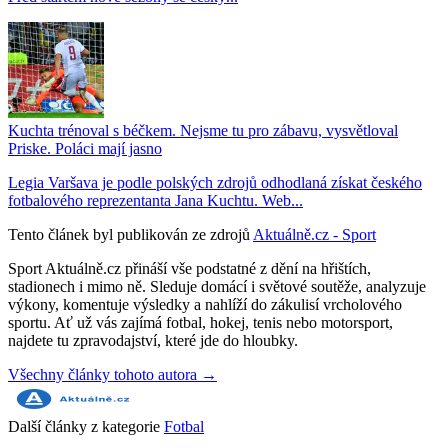
Kuchta trénoval s béčkem. Nejsme tu pro zábavu, vysvětloval
Priske. Poláci mají jasno
Legia Varšava je podle polských zdrojů odhodlaná získat českého
fotbalového reprezentanta Jana Kuchtu. Web...
Tento článek byl publikován ze zdrojů
Aktuálně.cz - Sport
Sport Aktuálně.cz přináší vše podstatné z dění na hřištích,
stadionech i mimo ně. Sleduje domácí i světové soutěže, analyzuje
výkony, komentuje výsledky a nahlíží do zákulisí vrcholového
sportu. Ať už vás zajímá fotbal, hokej, tenis nebo motorsport,
najdete tu zpravodajství, které jde do hloubky.
Všechny články tohoto autora →
Další články z kategorie
Fotbal