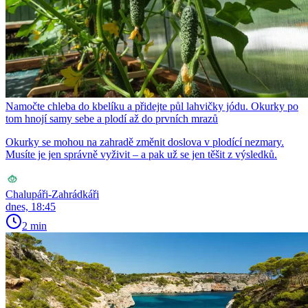
Namočte chleba do kbelíku a přidejte půl lahvičky jódu. Okurky po
tom hnojí samy sebe a plodí až do prvních mrazů
Okurky se mohou na zahradě změnit doslova v plodící nezmary.
Musíte je jen správně vyživit – a pak už se jen těšit z výsledků.
Chalupáři-Zahrádkáři
dnes, 18:45
2 min