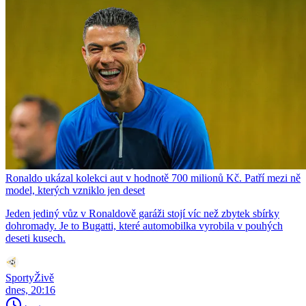
Ronaldo ukázal kolekci aut v hodnotě 700 milionů Kč. Patří mezi ně
model, kterých vzniklo jen deset
Jeden jediný vůz v Ronaldově garáži stojí víc než zbytek sbírky
dohromady. Je to Bugatti, které automobilka vyrobila v pouhých
deseti kusech.
SportyŽivě
dnes, 20:16