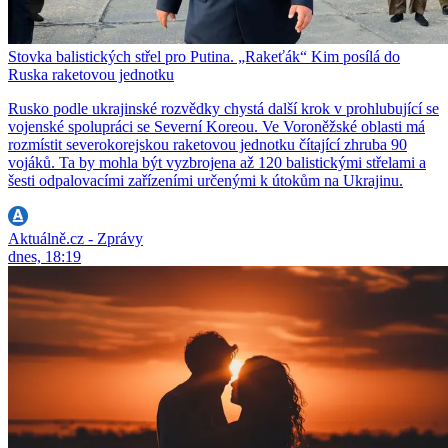
Stovka balistických střel pro Putina. „Rakeťák“ Kim posílá do
Ruska raketovou jednotku
Rusko podle ukrajinské rozvědky chystá další krok v prohlubující se
vojenské spolupráci se Severní Koreou. Ve Voroněžské oblasti má
rozmístit severokorejskou raketovou jednotku čítající zhruba 90
vojáků. Ta by mohla být vyzbrojena až 120 balistickými střelami a
šesti odpalovacími zařízeními určenými k útokům na Ukrajinu.
Aktuálně.cz - Zprávy
dnes, 18:19