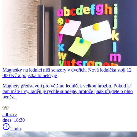
Magnetky na lednici ničí senzory v dveřích. Nová lednička stojí 12
000 Kč a pojistka to nekryje
Magnety představují pro většinu ledniček velkou hrozbu. Pokud je
tam máte i vy, raději je rychle sundejte, protože jinak přijdete o plno
peněz.
adbz.cz
dnes, 18:30
1 min