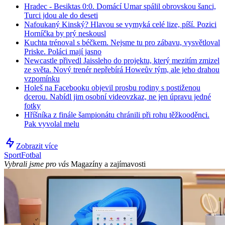
Hradec - Besiktas 0:0. Domácí Umar spálil obrovskou šanci,
Turci jdou ale do deseti
Nafoukaný Kinský? Hlavou se vymyká celé lize, píší. Pozici
Horníčka by prý neskousl
Kuchta trénoval s béčkem. Nejsme tu pro zábavu, vysvětloval
Priske. Poláci mají jasno
Newcastle přivedl Jaissleho do projektu, který mezitím zmizel
ze světa. Nový trenér nepřebírá Howeův tým, ale jeho drahou
vzpomínku
Holeš na Facebooku objevil prosbu rodiny s postiženou
dcerou. Nabídl jim osobní videovzkaz, ne jen úpravu jedné
fotky
Hříšníka z finále šampionátu chránili při rohu těžkooděnci.
Pak vyvolal melu
Zobrazit více
Sport
Fotbal
Vybrali jsme pro vás
Magazíny a zajímavosti