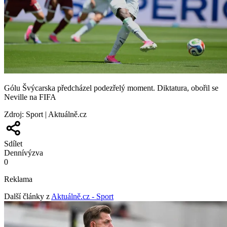
Gólu Švýcarska předcházel podezřelý moment. Diktatura, obořil se
Neville na FIFA
Zdroj
:
Sport | Aktuálně.cz
Sdílet
Denní
výzva
0
Reklama
Další články z
Aktuálně.cz - Sport