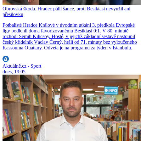
Obrovská škoda. Hradec pálil šance, proti Besiktasi nevyužil ani
přesilovku
Fotbalisté Hradce Králové v úvodním utkání 3. předkola Evropské
ligy podlehli doma favorizovanému Besiktasi 0:1. V 80. minutě
rozhodl Semih Kilicsoy. Hosté, v jejichž základní sestavě nastoupil
český křídelník Václav Černý, hráli od 71. minuty bez vyloučeného
Kassouma Ouattary. Odveta je na programu za týden v Istanbulu.
Aktuálně.cz - Sport
dnes, 19:05