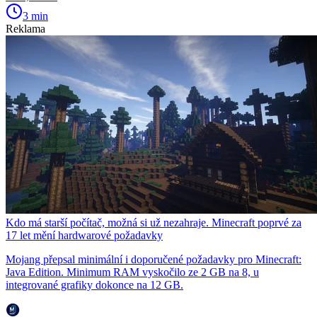
3 min
Reklama
Kdo má starší počítač, možná si už nezahraje. Minecraft poprvé za
17 let mění hardwarové požadavky
Mojang přepsal minimální i doporučené požadavky pro Minecraft:
Java Edition. Minimum RAM vyskočilo ze 2 GB na 8, u
integrované grafiky dokonce na 12 GB.