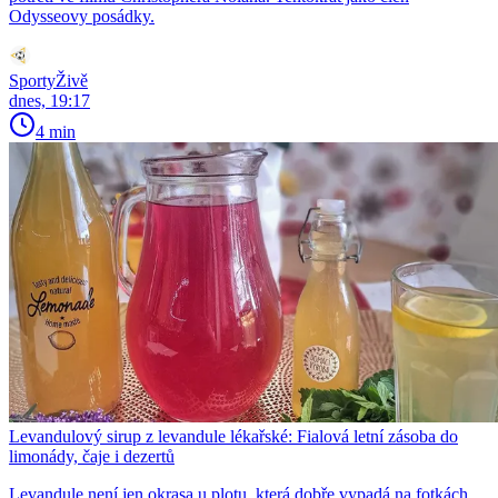
Odysseovy posádky.
SportyŽivě
dnes, 19:17
4 min
Levandulový sirup z levandule lékařské: Fialová letní zásoba do
limonády, čaje i dezertů
Levandule není jen okrasa u plotu, která dobře vypadá na fotkách.