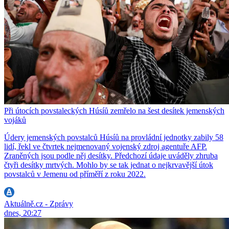
Při útocích povstaleckých Húsíů zemřelo na šest desítek jemenských
vojáků
Údery jemenských povstalců Húsíů na provládní jednotky zabily 58
lidí, řekl ve čtvrtek nejmenovaný vojenský zdroj agentuře AFP.
Zraněných jsou podle něj desítky. Předchozí údaje uváděly zhruba
čtyři desítky mrtvých. Mohlo by se tak jednat o nejkrvavější útok
povstalců v Jemenu od příměří z roku 2022.
Aktuálně.cz - Zprávy
dnes, 20:27