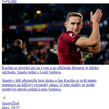
4 min
Kuchta se nevešel ani na Lyon a po příchodu Brunese je blízko
odchodu. Sparta jedná s Legií Varšava
Sparta v létě přestavěla hrot útoku a Jan Kuchta se ocitl mimo
nominaci na klíčový evropský zápas. O jeho služby se podle
polských zdrojů zajímá Legia Varšava.
SportyŽivě
dnes, 19:57