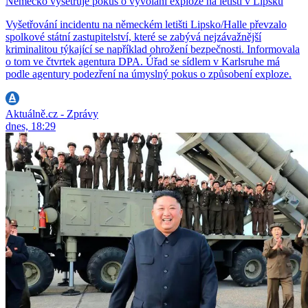
Německo vyšetřuje pokus o vyvolání exploze na letišti v Lipsku
Vyšetřování incidentu na německém letišti Lipsko/Halle převzalo
spolkové státní zastupitelství, které se zabývá nejzávažnější
kriminalitou týkající se například ohrožení bezpečnosti. Informovala
o tom ve čtvrtek agentura DPA. Úřad se sídlem v Karlsruhe má
podle agentury podezření na úmyslný pokus o způsobení exploze.
Aktuálně.cz - Zprávy
dnes, 18:29