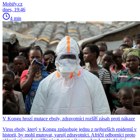
Mobify.cz
dnes, 19:46
4 min
V Kongu hrozí mutace eboly, zdravotníci rozšíří zásah proti nákaze
Virus eboly, který v Kongu způsobuje jednu z nejhorších epidemií v
historii, by mohl mutovat, varují zdravotníci. Afričtí odborníci proto