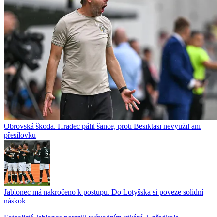
Obrovská škoda. Hradec pálil šance, proti Besiktasi nevyužil ani
přesilovku
Jablonec má nakročeno k postupu. Do Lotyšska si poveze solidní
náskok