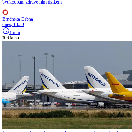
být koupání zdravotním rizikem.
Brněnská Drbna
dnes, 18:30
1 min
Reklama