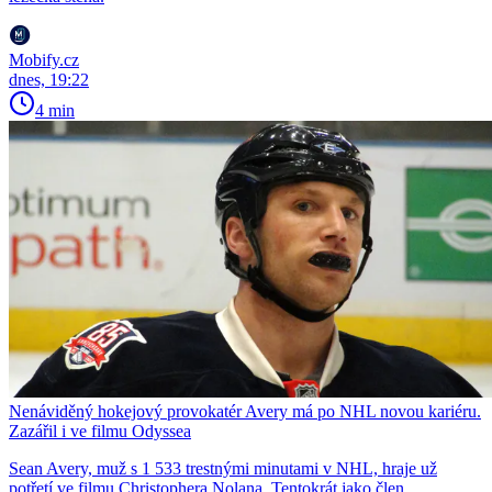
Mobify.cz
dnes, 19:22
4 min
Nenáviděný hokejový provokatér Avery má po NHL novou kariéru.
Zazářil i ve filmu Odyssea
Sean Avery, muž s 1 533 trestnými minutami v NHL, hraje už
potřetí ve filmu Christophera Nolana. Tentokrát jako člen