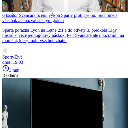
Glosátor Švancara ocenil výkon Sparty proti Lyonu, Suchomela
vlastňák ale nazval šíleným gólem
Sparta porazila Lyon na Letné 2:1 a do odvety 3. předkola Ligy
mistrů si veze jednogólový náskok. Petr Švancara ale upozornil i na
moment, který mohl všechno zhatit.
SportyŽivě
dnes, 19:03
3 min
Reklama