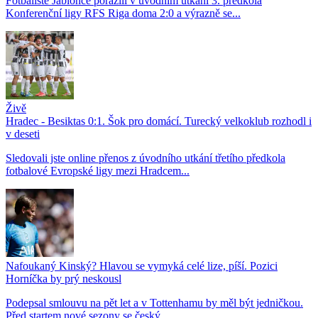
Fotbalisté Jablonce porazili v úvodním utkání 3. předkola
Konferenční ligy RFS Riga doma 2:0 a výrazně se...
Živě
Hradec - Besiktas 0:1. Šok pro domácí. Turecký velkoklub rozhodl i
v deseti
Sledovali jste online přenos z úvodního utkání třetího předkola
fotbalové Evropské ligy mezi Hradcem...
Nafoukaný Kinský? Hlavou se vymyká celé lize, píší. Pozici
Horníčka by prý neskousl
Podepsal smlouvu na pět let a v Tottenhamu by měl být jedničkou.
Před startem nové sezony se český...