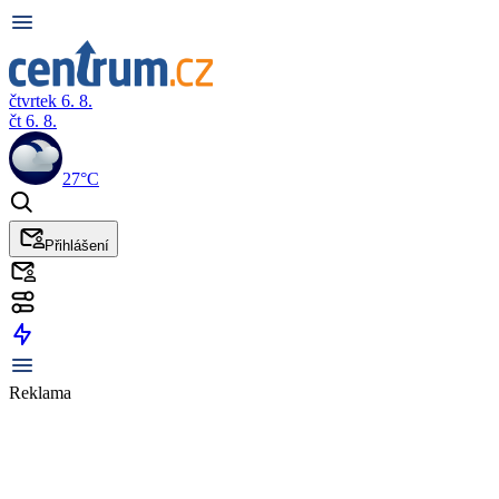
čtvrtek 6. 8.
čt 6. 8.
27°C
Přihlášení
Reklama