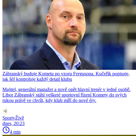
Zábranský buduje Kometu po vzoru Fergusona. Kučeřík popisuje,
jak šéf kontroluje každý detail klubu
Majitel, generální manažer a nově opět hlavní trenér v jedné osobě.
Libor Zábranský stáhl veškeré sportovní řízení Komety do svých
rukou právě ve chvíli, kdy klub míří do nové éry.
SportyŽivě
dnes, 20:23
4 min