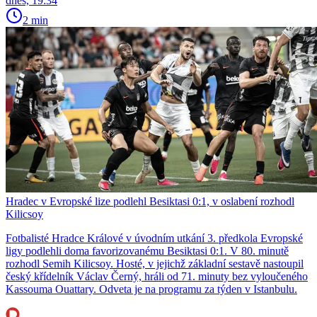
dnes, 19:34
2 min
Hradec v Evropské lize podlehl Besiktasi 0:1, v oslabení rozhodl
Kilicsoy
Fotbalisté Hradce Králové v úvodním utkání 3. předkola Evropské
ligy podlehli doma favorizovanému Besiktasi 0:1. V 80. minutě
rozhodl Semih Kilicsoy. Hosté, v jejichž základní sestavě nastoupil
český křídelník Václav Černý, hráli od 71. minuty bez vyloučeného
Kassouma Ouattary. Odveta je na programu za týden v Istanbulu.