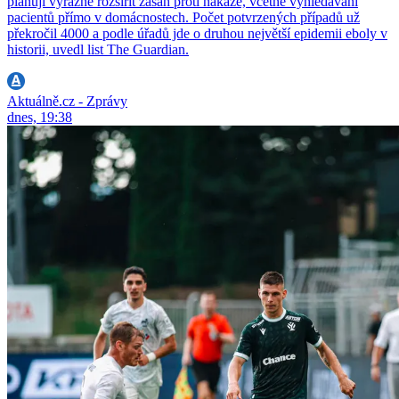
plánují výrazně rozšířit zásah proti nákaze, včetně vyhledávání
pacientů přímo v domácnostech. Počet potvrzených případů už
překročil 4000 a podle úřadů jde o druhou největší epidemii eboly v
historii, uvedl list The Guardian.
Aktuálně.cz - Zprávy
dnes, 19:38