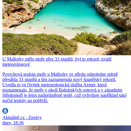
U Mallorky mělo moře přes 33 stupňů, byl to rekord, uvádí
meteorologové
Povrchová teplota moře u Mallorky ve středu odpoledne mírně
přesáhla 33 stupňů a tím zaznamenala nový španělský rekord.
Uvedla to ve čtvrtek meteorologická služba Aemet, která
poznamenala, že moře v okolí Baleárských ostrovů a v západním
Středomoří je letos nadprůměrně teplé, což ovlivňuje například také
noční teploty na pobřeží.
Aktuálně.cz - Zprávy
dnes, 18:36