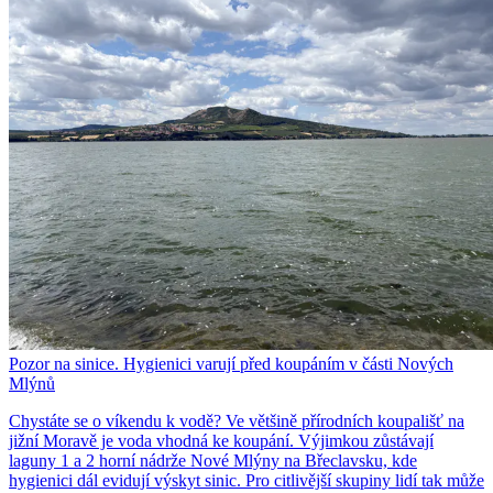
Pozor na sinice. Hygienici varují před koupáním v části Nových
Mlýnů
Chystáte se o víkendu k vodě? Ve většině přírodních koupališť na
jižní Moravě je voda vhodná ke koupání. Výjimkou zůstávají
laguny 1 a 2 horní nádrže Nové Mlýny na Břeclavsku, kde
hygienici dál evidují výskyt sinic. Pro citlivější skupiny lidí tak může