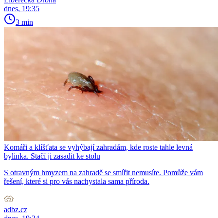
dnes, 19:35
3 min
Komáři a klíšťata se vyhýbají zahradám, kde roste tahle levná
bylinka. Stačí ji zasadit ke stolu
S otravným hmyzem na zahradě se smířit nemusíte. Pomůže vám
řešení, které si pro vás nachystala sama příroda.
adbz.cz