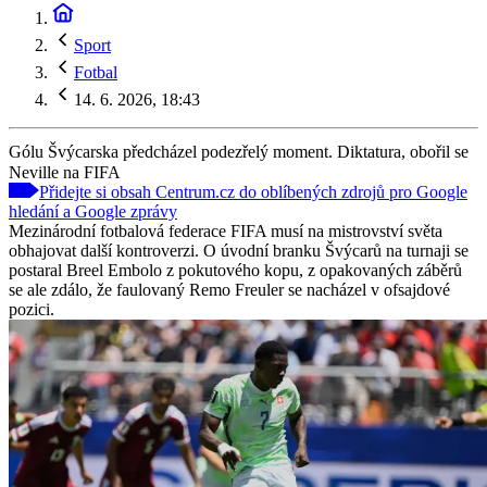
Sport
Fotbal
14. 6. 2026, 18:43
Gólu Švýcarska předcházel podezřelý moment. Diktatura, obořil se
Neville na FIFA
Přidejte si obsah Centrum.cz do oblíbených zdrojů pro Google
hledání a Google zprávy
Mezinárodní fotbalová federace FIFA musí na mistrovství světa
obhajovat další kontroverzi. O úvodní branku Švýcarů na turnaji se
postaral Breel Embolo z pokutového kopu, z opakovaných záběrů
se ale zdálo, že faulovaný Remo Freuler se nacházel v ofsajdové
pozici.