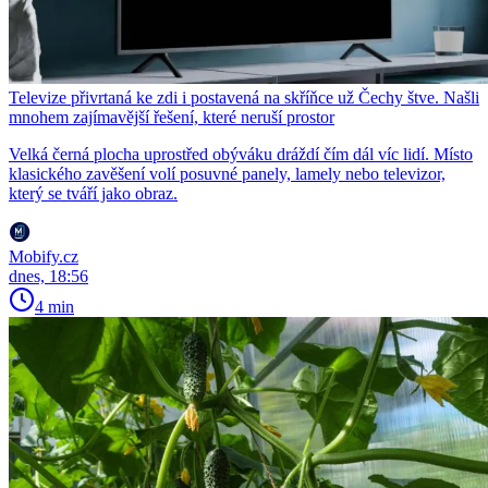
Televize přivrtaná ke zdi i postavená na skříňce už Čechy štve. Našli
mnohem zajímavější řešení, které neruší prostor
Velká černá plocha uprostřed obýváku dráždí čím dál víc lidí. Místo
klasického zavěšení volí posuvné panely, lamely nebo televizor,
který se tváří jako obraz.
Mobify.cz
dnes, 18:56
4 min