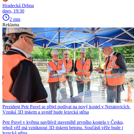
Hradecká Drbna
dnes, 19:30
2 min
Reklama
Prezident Petr Pavel se přijel podívat na nový kostel v Neratovicích.
Vzniká 3D tiskem a uvnitř bude lezecká stěna
Petr Pavel v květnu navštívil staveniště prvního kostela v Česku,
jehož věž má vzniknout 3D tiskem betonu. Součástí věže bude i
lezecká stěna.