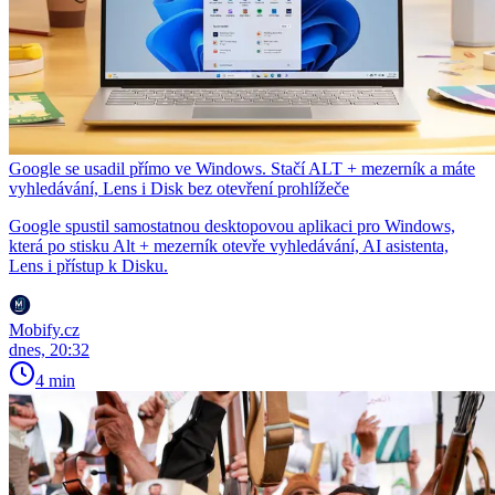
Google se usadil přímo ve Windows. Stačí ALT + mezerník a máte
vyhledávání, Lens i Disk bez otevření prohlížeče
Google spustil samostatnou desktopovou aplikaci pro Windows,
která po stisku Alt + mezerník otevře vyhledávání, AI asistenta,
Lens i přístup k Disku.
Mobify.cz
dnes, 20:32
4 min