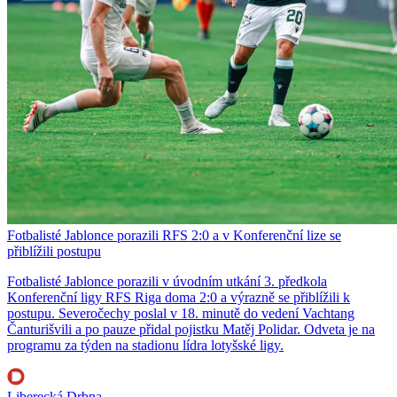
Fotbalisté Jablonce porazili RFS 2:0 a v Konferenční lize se
přiblížili postupu
Fotbalisté Jablonce porazili v úvodním utkání 3. předkola
Konferenční ligy RFS Riga doma 2:0 a výrazně se přiblížili k
postupu. Severočechy poslal v 18. minutě do vedení Vachtang
Čanturišvili a po pauze přidal pojistku Matěj Polidar. Odveta je na
programu za týden na stadionu lídra lotyšské ligy.
Liberecká Drbna