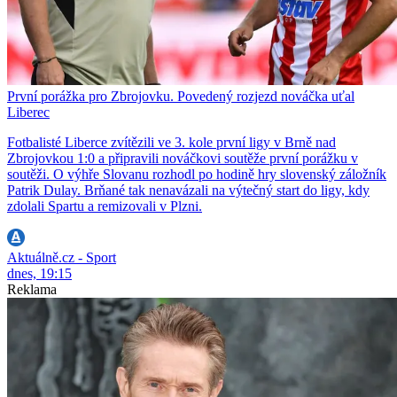
První porážka pro Zbrojovku. Povedený rozjezd nováčka uťal
Liberec
Fotbalisté Liberce zvítězili ve 3. kole první ligy v Brně nad
Zbrojovkou 1:0 a připravili nováčkovi soutěže první porážku v
soutěži. O výhře Slovanu rozhodl po hodině hry slovenský záložník
Patrik Dulay. Brňané tak nenavázali na výtečný start do ligy, kdy
zdolali Spartu a remizovali v Plzni.
Aktuálně.cz - Sport
dnes, 19:15
Reklama