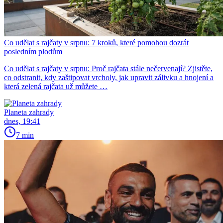
Co udělat s rajčaty v srpnu: 7 kroků, které pomohou dozrát
posledním plodům
Co udělat s rajčaty v srpnu: Proč rajčata stále nečervenají? Zjistěte,
co odstranit, kdy zaštipovat vrcholy, jak upravit zálivku a hnojení a
která zelená rajčata už můžete …
Planeta zahrady
dnes, 19:41
7 min