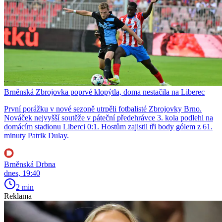
Brněnská Zbrojovka poprvé klopýtla, doma nestačila na Liberec
První porážku v nové sezoně utrpěli fotbalisté Zbrojovky Brno.
Nováček nejvyšší soutěže v páteční předehrávce 3. kola podlehl na
domácím stadionu Liberci 0:1. Hostům zajistil tři body gólem z 61.
minuty Patrik Dulay.
Brněnská Drbna
dnes, 19:40
2 min
Reklama