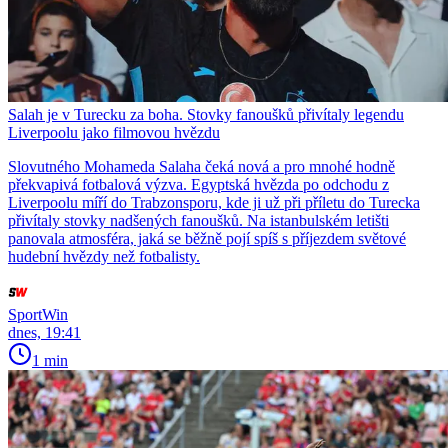
Salah je v Turecku za boha. Stovky fanoušků přivítaly legendu
Liverpoolu jako filmovou hvězdu
Slovutného Mohameda Salaha čeká nová a pro mnohé hodně
překvapivá fotbalová výzva. Egyptská hvězda po odchodu z
Liverpoolu míří do Trabzonsporu, kde ji už při příletu do Turecka
přivítaly stovky nadšených fanoušků. Na istanbulském letišti
panovala atmosféra, jaká se běžně pojí spíš s příjezdem světové
hudební hvězdy než fotbalisty.
SportWin
dnes, 19:41
1 min