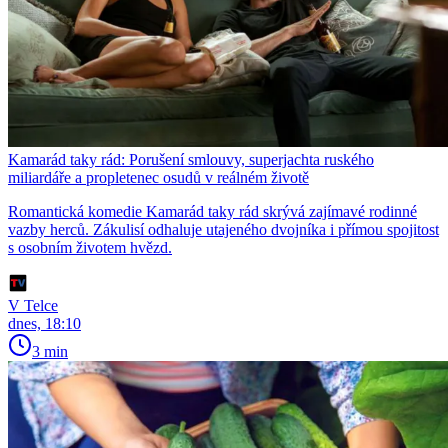
Kamarád taky rád: Porušení smlouvy, superjachta ruského
miliardáře a propletenec osudů v reálném životě
Romantická komedie Kamarád taky rád skrývá zajímavé rodinné
vazby herců. Zákulisí odhaluje utajeného dvojníka i přímou spojitost
s osobním životem hvězd.
V Telce
dnes, 18:10
3 min