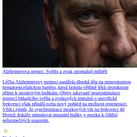
Alzheimerova nemoc: Světlo a zvuk zpomalují průběh
Léčba Alzheimerovy nemoci narážela dlouhá léta na neprostupnou
hematoencefalickou bariéru, která bránila většině léků proniknout
přímo k mozkovým buňkám. Objev takzvané neurostimulace
pomocí blikajícího světla a zvukových impulsů o specifické
frekvenci však přináší zcela nový pohled na možnost regenerace.
Vědci zjistili, že synchronizace mozkových vln na frekvenci 40
Hertzů dokáže stimulovat imunitní buňky v mozku k čištění
nebezpečných usazenin.