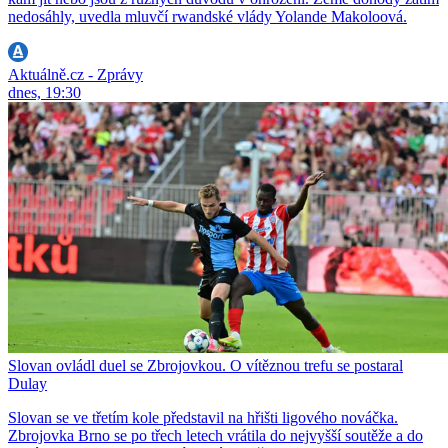
nedosáhly, uvedla mluvčí rwandské vlády Yolande Makoloová.
Aktuálně.cz - Zprávy
dnes, 19:30
Slovan ovládl duel se Zbrojovkou. O vítěznou trefu se postaral
Dulay
Slovan se ve třetím kole představil na hřišti ligového nováčka.
Zbrojovka Brno se po třech letech vrátila do nejvyšší soutěže a do