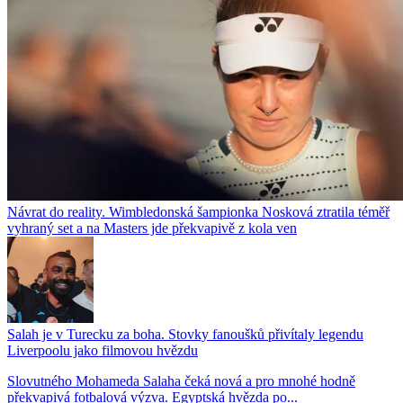
Návrat do reality. Wimbledonská šampionka Nosková ztratila téměř
vyhraný set a na Masters jde překvapivě z kola ven
Salah je v Turecku za boha. Stovky fanoušků přivítaly legendu
Liverpoolu jako filmovou hvězdu
Slovutného Mohameda Salaha čeká nová a pro mnohé hodně
překvapivá fotbalová výzva. Egyptská hvězda po...