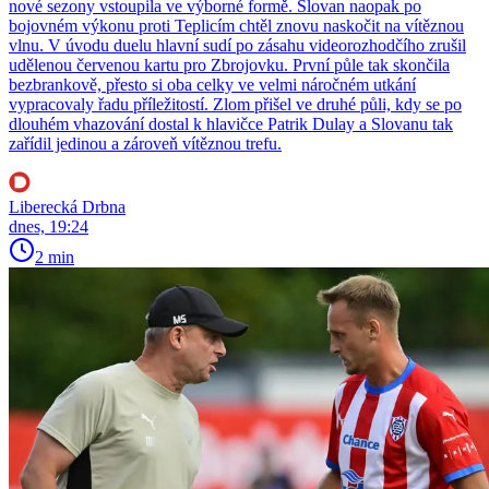
nové sezony vstoupila ve výborné formě. Slovan naopak po
bojovném výkonu proti Teplicím chtěl znovu naskočit na vítěznou
vlnu. V úvodu duelu hlavní sudí po zásahu videorozhodčího zrušil
udělenou červenou kartu pro Zbrojovku. První půle tak skončila
bezbrankově, přesto si oba celky ve velmi náročném utkání
vypracovaly řadu příležitostí. Zlom přišel ve druhé půli, kdy se po
dlouhém vhazování dostal k hlavičce Patrik Dulay a Slovanu tak
zařídil jedinou a zároveň vítěznou trefu.
Liberecká Drbna
dnes, 19:24
2 min