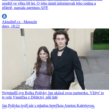
zemřel ve věku 69 let. O jeho úmrtí informovali jeho rodina a
přátelé, napsala agentura AFP.
Aktuálně.cz - Magazín
dnes, 18:22
Nejmladší syn Bolka Polívky Jan ukázal svou partnerku. Vždyť to
je celá Vlastička z Dědictví, píší lidé
Jan Polívka tvoří pár s mladou herečkou Anetou Kalertovou.