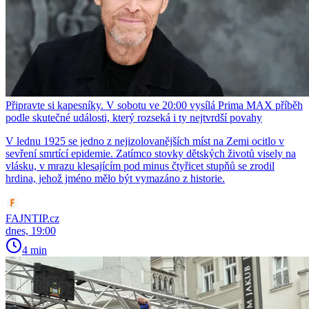
Připravte si kapesníky. V sobotu ve 20:00 vysílá Prima MAX příběh
podle skutečné události, který rozseká i ty nejtvrdší povahy
V lednu 1925 se jedno z nejizolovanějších míst na Zemi ocitlo v
sevření smrtící epidemie. Zatímco stovky dětských životů visely na
vlásku, v mrazu klesajícím pod minus čtyřicet stupňů se zrodil
hrdina, jehož jméno mělo být vymazáno z historie.
FAJNTIP.cz
dnes, 19:00
4 min