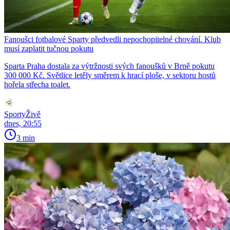
Fanoušci fotbalové Sparty předvedli nepochopitelné chování. Klub
musí zaplatit tučnou pokutu
Sparta Praha dostala za výtržnosti svých fanoušků v Brně pokutu
300 000 Kč. Světlice letěly směrem k hrací ploše, v sektoru hostů
hořela střecha toalet.
SportyŽivě
dnes, 20:55
3 min