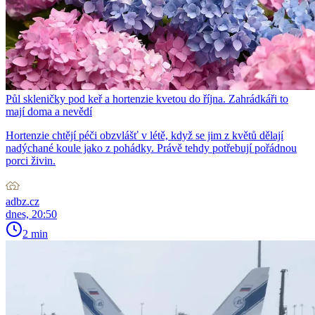
Půl skleničky pod keř a hortenzie kvetou do října. Zahrádkáři to
mají doma a nevědí
Hortenzie chtějí péči obzvlášť v létě, když se jim z květů dělají
nadýchané koule jako z pohádky. Právě tehdy potřebují pořádnou
porci živin.
adbz.cz
dnes, 20:50
2 min