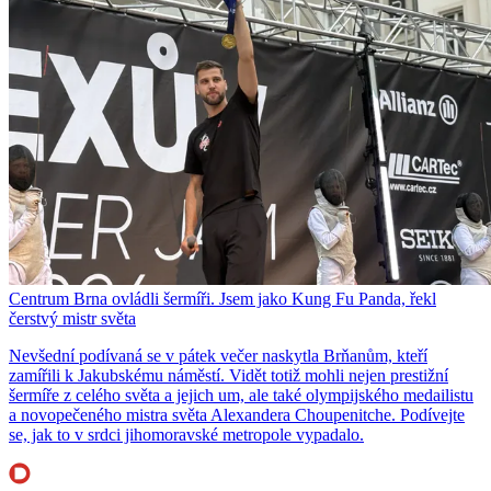
Centrum Brna ovládli šermíři. Jsem jako Kung Fu Panda, řekl
čerstvý mistr světa
Nevšední podívaná se v pátek večer naskytla Brňanům, kteří
zamířili k Jakubskému náměstí. Vidět totiž mohli nejen prestižní
šermíře z celého světa a jejich um, ale také olympijského medailistu
a novopečeného mistra světa Alexandera Choupenitche. Podívejte
se, jak to v srdci jihomoravské metropole vypadalo.