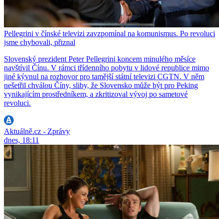
Pellegrini v čínské televizi zavzpomínal na komunismus. Po revoluci
jsme chybovali, přiznal
Slovenský prezident Peter Pellegrini koncem minulého měsíce
navštívil Čínu. V rámci třídenního pobytu v lidové republice mimo
jiné kývnul na rozhovor pro tamější státní televizi CGTN. V něm
nešetřil chválou Číny, sliby, že Slovensko může být pro Peking
vynikajícím prostředníkem, a zkritizoval vývoj po sametové
revoluci.
Aktuálně.cz - Zprávy
dnes, 18:11