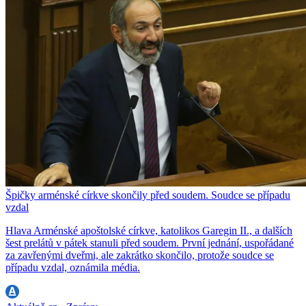
Špičky arménské církve skončily před soudem. Soudce se případu
vzdal
Hlava Arménské apoštolské církve, katolikos Garegin II., a dalších
šest prelátů v pátek stanuli před soudem. První jednání, uspořádané
za zavřenými dveřmi, ale zakrátko skončilo, protože soudce se
případu vzdal, oznámila média.