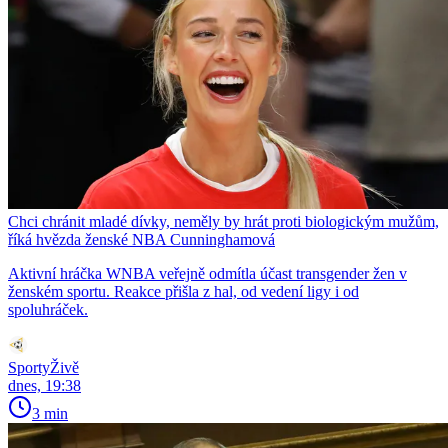
Chci chránit mladé dívky, neměly by hrát proti biologickým mužům,
říká hvězda ženské NBA Cunninghamová
Aktivní hráčka WNBA veřejně odmítla účast transgender žen v
ženském sportu. Reakce přišla z hal, od vedení ligy i od
spoluhráček.
SportyŽivě
dnes, 19:38
3 min