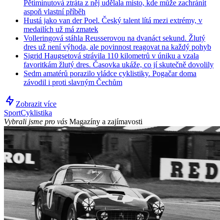
Pětiminutová ztráta z něj udělala místo, kde může zachránit
aspoň vlastní příběh
Hustá jako van der Poel. Český talent lítá mezi extrémy, v
medailích už má zmatek
Volleringová stáhla Reusserovou na dvanáct sekund. Žlutý
dres už není výhoda, ale povinnost reagovat na každý pohyb
Sigrid Haugsetová strávila 110 kilometrů v úniku a vzala
favoritkám žlutý dres. Časovka ukáže, co jí skutečně dovolily
Sedm amatérů porazilo vládce cyklistiky. Pogačar doma
závodil i proti slavným Čechům
Zobrazit více
Sport
Cyklistika
Vybrali jsme pro vás
Magazíny a zajímavosti