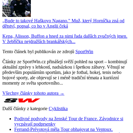
„Bude to takové Haškovo Nagano." Muž, který Horníčka zná od
dětství, popsal, co ho v Anglii čeká
Kepa, Alisson, Buffon a hned za nimi řada dalších zvučných jmen.
V žebříčku nejdražších brankářských...
Tento článek byl publikován ze zdrojů
SportWin
Články ze SportWin.cz přinášejí svěží pohled na sport – kombinují
aktuální zprávy s lehkostí, nadsázkou i špetkou zábavy. Věnují se
především populárním sportům, jako je fotbal, hokej, tenis nebo
bojové sporty, ale objevují se i méně tradiční témata a kuriózní
momenty ze světa sportovního...
Všechny články tohoto autora →
Další články z kategorie
Cyklistika
Podivné podvody na ženské Tour de France. Závodnice si
vycpávají podprsenky
Ferrand-Prévotová měla Tour obhajovat na Ventoux.