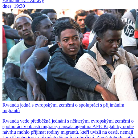
Aktuálně.cz - Zprávy
dnes, 19:30
Rwanda jedná s evropskými zeměmi o spolupráci s přijímáním
migrantů
Rwanda vede předběžná jednání s některými evropskými zeměmi o
spolupráci v oblasti migrace, napsala agentura AFP. Kigali by podle
návrhu mohlo přijímat rodiny migrantů, kteří uvízli na cestě, nemají
kam jít nebo jsou z různých důvodů v ohrožení. Země dohody zatím