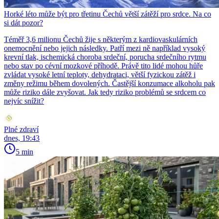
Horké léto může být pro třetinu Čechů větší zátěží pro srdce. Na co
si dát pozor?
Téměř 3,6 milionu Čechů žije s některým z kardiovaskulárních
onemocnění nebo jejich následky. Patří mezi ně například vysoký
krevní tlak, ischemická choroba srdeční, porucha srdečního rytmu
nebo stav po cévní mozkové příhodě. Právě tito lidé mohou hůře
zvládat vysoké letní teploty, dehydrataci, větší fyzickou zátěž i
změny režimu během dovolených. Častější konzumace alkoholu pak
může riziko dále zvyšovat. Jak tedy riziko problémů se srdcem co
nejvíc snížit?
Plné zdraví
dnes, 19:43
5 min