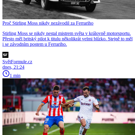
Proč Stirling Moss nikdy nezávodil za Ferrariho
Stirling Moss se nikdy nestal mistrem světa v královně motorsportu.
Přesto měl britský pilot k titulu několikrát velmi blízko. Stejně to měl
i se závodním postem u Ferrariho.
SvětFormule.cz
dnes, 21:24
1 min