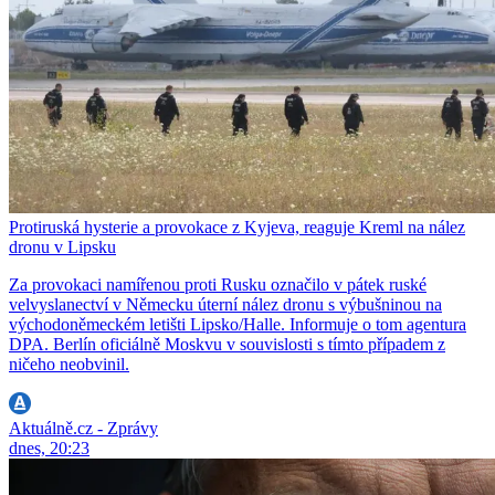
Protiruská hysterie a provokace z Kyjeva, reaguje Kreml na nález
dronu v Lipsku
Za provokaci namířenou proti Rusku označilo v pátek ruské
velvyslanectví v Německu úterní nález dronu s výbušninou na
východoněmeckém letišti Lipsko/Halle. Informuje o tom agentura
DPA. Berlín oficiálně Moskvu v souvislosti s tímto případem z
ničeho neobvinil.
Aktuálně.cz - Zprávy
dnes, 20:23