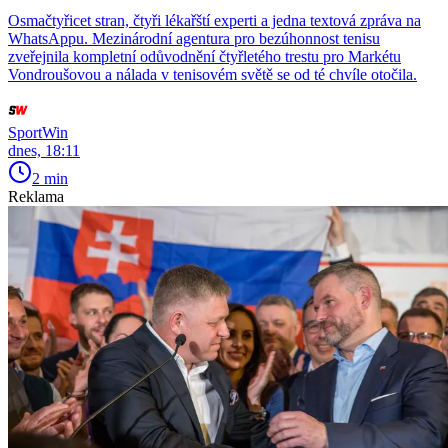
Osmačtyřicet stran, čtyři lékařští experti a jedna textová zpráva na
WhatsAppu. Mezinárodní agentura pro bezúhonnost tenisu
zveřejnila kompletní odůvodnění čtyřletého trestu pro Markétu
Vondroušovou a nálada v tenisovém světě se od té chvíle otočila.
SportWin
dnes, 18:11
2 min
Reklama