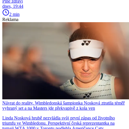
Plné zdraví
dnes, 19:44
2 min
Reklama
Návrat do reality. Wimbledonská šampionka Nosková ztratila téměř
vyhraný set a na Masters jde překvapivě z kola ven
Linda Nosková hrubě nezvládla svůj první zápas od životního
triumfu ve Wimbledonu. Perspektivní česká reprezentantka na
turnaji WTA 1000 v Torontu podlehla Američance Caty