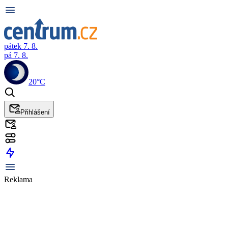
pátek 7. 8.
pá 7. 8.
20°C
Přihlášení
Reklama