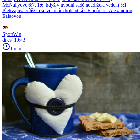
McNallyové 6:7, 1:6, když v úvodní sadě neudržela vedení 5:1.
Překvapivá vítězka se ve třetím kole utká s Filipínkou Alexandrou
Ealaovou.
SportWin
dnes, 19:43
1 min