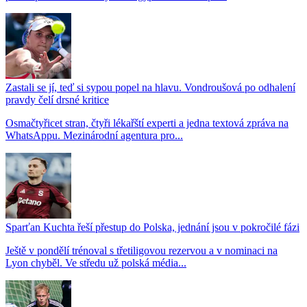
Zastali se jí, teď si sypou popel na hlavu. Vondroušová po odhalení
pravdy čelí drsné kritice
Osmačtyřicet stran, čtyři lékařští experti a jedna textová zpráva na
WhatsAppu. Mezinárodní agentura pro...
Sparťan Kuchta řeší přestup do Polska, jednání jsou v pokročilé fázi
Ještě v pondělí trénoval s třetiligovou rezervou a v nominaci na
Lyon chyběl. Ve středu už polská média...