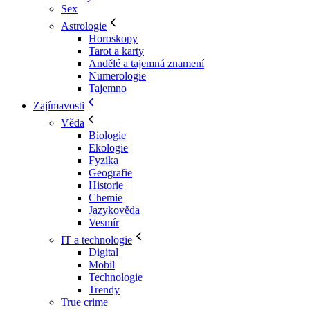
Sex
Astrologie
Horoskopy
Tarot a karty
Andělé a tajemná znamení
Numerologie
Tajemno
Zajímavosti
Věda
Biologie
Ekologie
Fyzika
Geografie
Historie
Chemie
Jazykověda
Vesmír
IT a technologie
Digital
Mobil
Technologie
Trendy
True crime