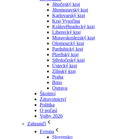
Jihočeský kraj
Jihomoravský kraj
Karlovarský kraj
Kraj Vysočina
Králověhradecký kraj
Liberecký kraj
Moravskoslezský kraj
Olomoucký kraj
Pardubický kraj
Plzeňský kraj
Středočeský kraj
Ústecký kraj
Zlínský kraj
Praha
Brno
Ostrava
Školství
Zdravotnictví
Politika
O počasí
Volby 2026
Zahraničí
Evropa
Slovensko