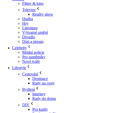
Filmy & kino
Televize
Reality show
Hudba
Hry
Literatura
Výtvarné umění
Divadlo
Digi a stream
Celebrity
Módní policie
Pro pamětníky
Nové tváře
Lifestyle
Cestování
Destinace
Rady na cesty
Bydlení
Interiery
Rady do domu
DIY
Pro kutily