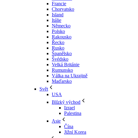
Francie
Chorvatsko
Island
Itálie
Německo
Polsko
Rakousko
Řecko
Rusko
Španělsko
Švédsko
Velká Británie
Rumunsko
Válka na Ukrajině
Maďarsko
Svět
USA
Blízký východ
Izrael
Palestina
Asie
Čína
Jižní Korea