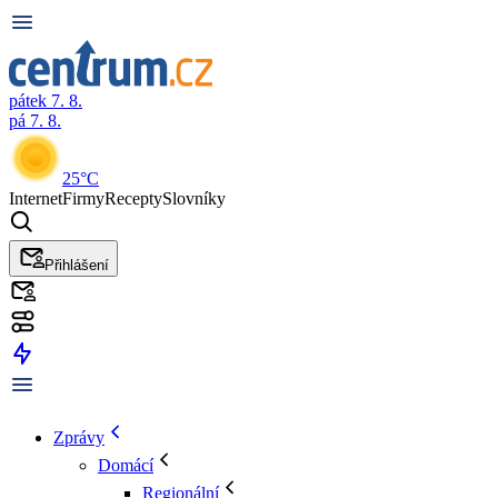
pátek 7. 8.
pá 7. 8.
25°C
Internet
Firmy
Recepty
Slovníky
Přihlášení
Zprávy
Domácí
Regionální