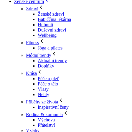
Ženské centrum
Zdraví
Ženské zdraví
Babiččina lékárna
Hubnutí
Duševní zdraví
Wellbeing
Fitness
Jóga a pilates
Módní trendy
Aktuální trendy
Doplňky
Krása
Péče o pleť
Péče o tělo
Vlasy
Nehty
Příběhy ze života
Inspirativní ženy
Rodina & komunita
Výchova
Přátelství
Vztahy