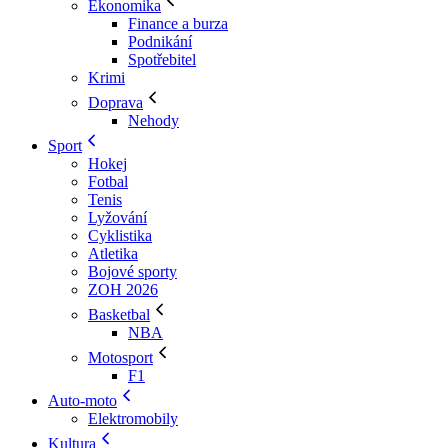
Ekonomika
Finance a burza
Podnikání
Spotřebitel
Krimi
Doprava
Nehody
Sport
Hokej
Fotbal
Tenis
Lyžování
Cyklistika
Atletika
Bojové sporty
ZOH 2026
Basketbal
NBA
Motosport
F1
Auto-moto
Elektromobily
Kultura