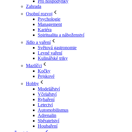
Pro hospodyňky
Zahrada
Osobní rozvoj
Psychologie
Management
Kariéra
Spiritualita a náboženství
Jídlo a vaření
Světová gastronomie
Levné vaření
Kulinářské triky
Mazlíčci
Kočky
Pejskové
Hobby
Modelářství
Včelařství
Rybaření
Letectví
Automobilismus
Adrenalin
Sběratelství
Houbaření