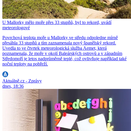
U Mallorky mělo moře přes 33 stupňů, byl to rekord, uvádí
meteorologové
Povrchová teplota moře u Mallorky ve středu odpoledne mírně
přesáhla 33 stupňů a tím zaznamenala nový španělský rekord.
Uvedla to ve čtvrtek meteorologická služba Aemet, která
poznamenala, že moře v okolí Baleárských ostrovů a v západním
Středomoří je letos nadprůměrně teplé, což ovlivňuje například také
noční teploty na pobřeží.
Aktuálně.cz - Zprávy
dnes, 18:36