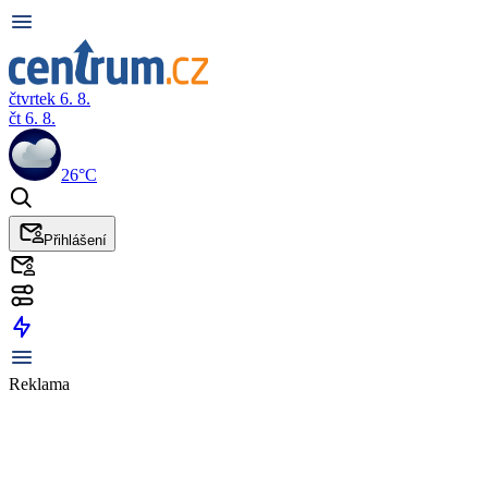
čtvrtek 6. 8.
čt 6. 8.
26°C
Přihlášení
Reklama