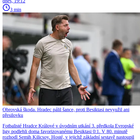
dnes, 19:12
3 min
Obrovská škoda. Hradec pálil šance, proti Besiktasi nevyužil ani
přesilovku
Fotbalisté Hradce Králové v úvodním utkání 3. předkola Evropské
ligy podlehli doma favorizovanému Besiktasi 0:1. V 80. minutě
rozhodl Semih Kilicsoy. Hosté, v jejichž základní sestavě nastoupil