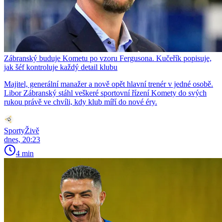
Zábranský buduje Kometu po vzoru Fergusona. Kučeřík popisuje,
jak šéf kontroluje každý detail klubu
Majitel, generální manažer a nově opět hlavní trenér v jedné osobě.
Libor Zábranský stáhl veškeré sportovní řízení Komety do svých
rukou právě ve chvíli, kdy klub míří do nové éry.
SportyŽivě
dnes, 20:23
4 min