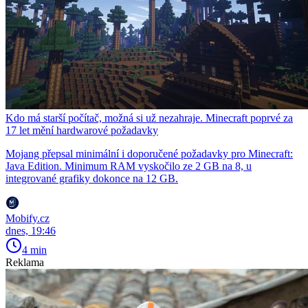
Kdo má starší počítač, možná si už nezahraje. Minecraft poprvé za
17 let mění hardwarové požadavky
Mojang přepsal minimální i doporučené požadavky pro Minecraft:
Java Edition. Minimum RAM vyskočilo ze 2 GB na 8, u
integrované grafiky dokonce na 12 GB.
Mobify.cz
dnes, 19:46
4 min
Reklama