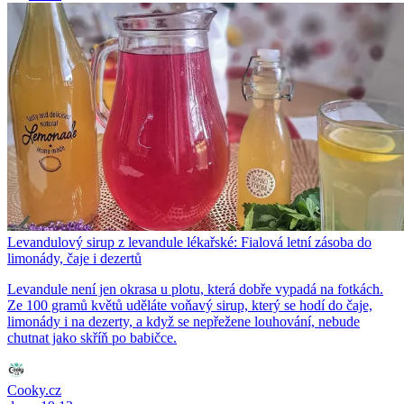
Levandulový sirup z levandule lékařské: Fialová letní zásoba do
limonády, čaje i dezertů
Levandule není jen okrasa u plotu, která dobře vypadá na fotkách.
Ze 100 gramů květů uděláte voňavý sirup, který se hodí do čaje,
limonády i na dezerty, a když se nepřežene louhování, nebude
chutnat jako skříň po babičce.
Cooky.cz