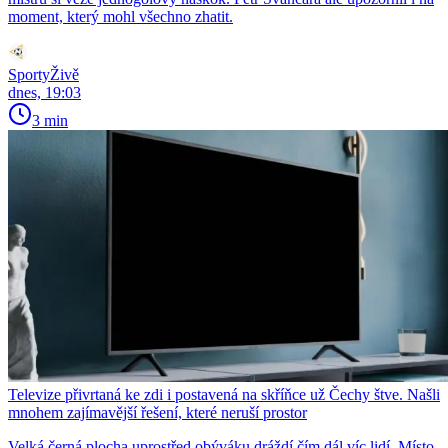
moment, který mohl všechno zhatit.
SportyŽivě
dnes, 19:03
3 min
Televize přivrtaná ke zdi i postavená na skříňce už Čechy štve. Našli
mnohem zajímavější řešení, které neruší prostor
Velká černá plocha uprostřed obýváku dráždí čím dál víc lidí. Místo