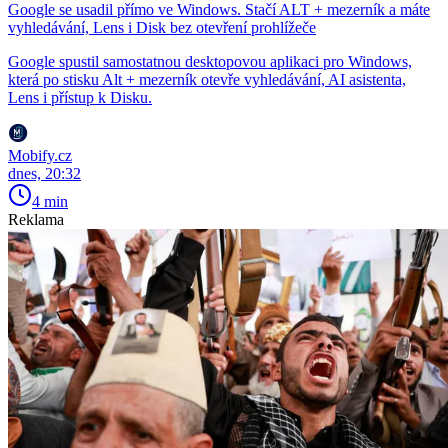
Google se usadil přímo ve Windows. Stačí ALT + mezerník a máte
vyhledávání, Lens i Disk bez otevření prohlížeče
Google spustil samostatnou desktopovou aplikaci pro Windows,
která po stisku Alt + mezerník otevře vyhledávání, AI asistenta,
Lens i přístup k Disku.
Mobify.cz
dnes, 20:32
4 min
Reklama