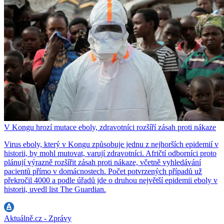
V Kongu hrozí mutace eboly, zdravotníci rozšíří zásah proti nákaze
Virus eboly, který v Kongu způsobuje jednu z nejhorších epidemií v
historii, by mohl mutovat, varují zdravotníci. Afričtí odborníci proto
plánují výrazně rozšířit zásah proti nákaze, včetně vyhledávání
pacientů přímo v domácnostech. Počet potvrzených případů už
překročil 4000 a podle úřadů jde o druhou největší epidemii eboly v
historii, uvedl list The Guardian.
Aktuálně.cz - Zprávy