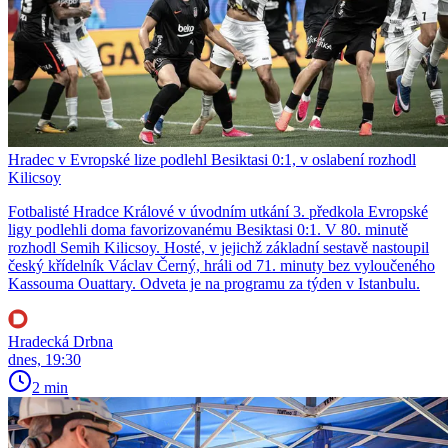
Hradec v Evropské lize podlehl Besiktasi 0:1, v oslabení rozhodl
Kilicsoy
Fotbalisté Hradce Králové v úvodním utkání 3. předkola Evropské
ligy podlehli doma favorizovanému Besiktasi 0:1. V 80. minutě
rozhodl Semih Kilicsoy. Hosté, v jejichž základní sestavě nastoupil
český křídelník Václav Černý, hráli od 71. minuty bez vyloučeného
Kassouma Ouattary. Odveta je na programu za týden v Istanbulu.
Hradecká Drbna
dnes, 19:30
2 min