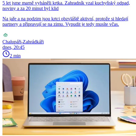
5 let jsme marně vyháněli krtka. Zahradník vzal kuchyňský odpad,
noviny a za 20 minut byl klid
Na jaře a na podzim jsou krtci obzvláště aktivní, protože si hledají
partnery a připravují se na zimu. Vypudit je tedy musíte včas.
Chalupáři-Zahrádkáři
dnes, 20:45
2 min