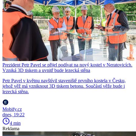
Prezident Petr Pavel se přijel podívat na nový kostel v Neratovicích.
Vzniká 3D tiskem a uvnitř bude lezecká stěna
Petr Pavel v květnu navštívil staveniště prvního kostela v Česku,
jehož věž má vzniknout 3D tiskem betonu. Součástí věže bude i
lezecká stěna.
Mobify.cz
dnes, 19:22
4 min
Reklama