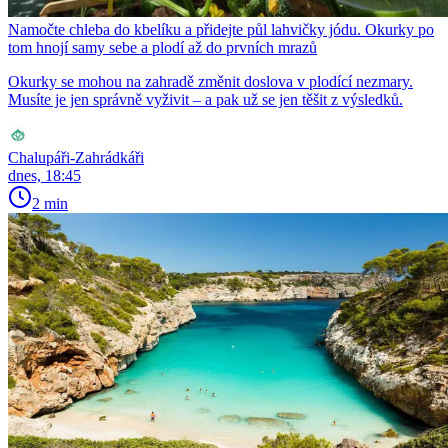
Namočte chleba do kbelíku a přidejte půl lahvičky jódu. Okurky po
tom hnojí samy sebe a plodí až do prvních mrazů
Okurky se mohou na zahradě změnit doslova v plodící nezmary.
Musíte je jen správně vyživit – a pak už se jen těšit z výsledků.
Chalupáři-Zahrádkáři
dnes, 18:45
2 min