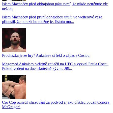
Islam Machačev před obhajobou pásu tvrdí, že nikdo netrénuje víc
než on
Islam Machačev před první obhajobou titulu ve welterové váze
připustil, že porazit ho možné je. Jistotu mu...
Procházka je ze hry? Ankalaev si řekl o zápas s Costou
Magomed Ankalaev veřejně zatlačil na UFC a vyzval Paula Costu.
Pokud vedení na duel skutečně kývne, Jiří...
Cro Cop označil shazování za podvod a jako příklad použil Conora
McGregora