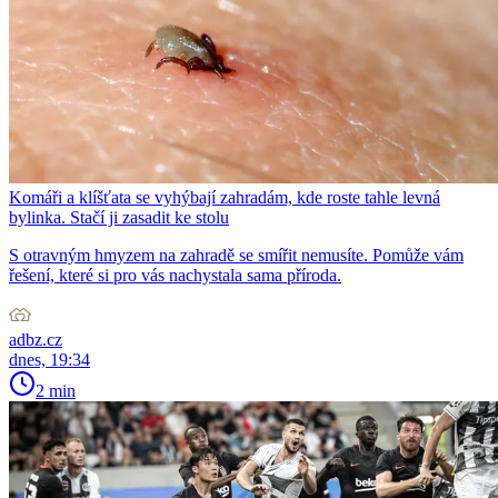
Komáři a klíšťata se vyhýbají zahradám, kde roste tahle levná
bylinka. Stačí ji zasadit ke stolu
S otravným hmyzem na zahradě se smířit nemusíte. Pomůže vám
řešení, které si pro vás nachystala sama příroda.
adbz.cz
dnes, 19:34
2 min