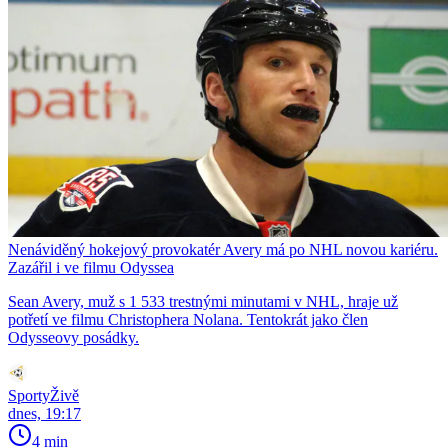
Nenáviděný hokejový provokatér Avery má po NHL novou kariéru.
Zazářil i ve filmu Odyssea
Sean Avery, muž s 1 533 trestnými minutami v NHL, hraje už
potřetí ve filmu Christophera Nolana. Tentokrát jako člen
Odysseovy posádky.
SportyŽivě
dnes, 19:17
4 min