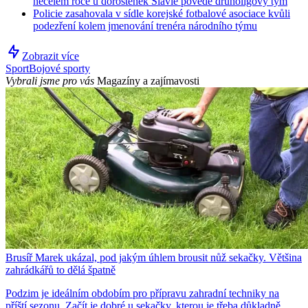
necelém roce u dorostenek Slavie povede druholigový tým
Policie zasahovala v sídle korejské fotbalové asociace kvůli
podezření kolem jmenování trenéra národního týmu
Zobrazit více
Sport
Bojové sporty
Vybrali jsme pro vás
Magazíny a zajímavosti
Brusíř Marek ukázal, pod jakým úhlem brousit nůž sekačky. Většina
zahrádkářů to dělá špatně
Podzim je ideálním obdobím pro přípravu zahradní techniky na
příští sezonu. Začít je dobré u sekačky, kterou je třeba důkladně