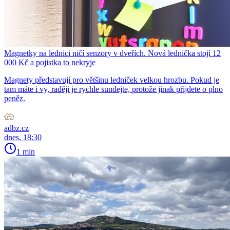
Magnetky na lednici ničí senzory v dveřích. Nová lednička stojí 12
000 Kč a pojistka to nekryje
Magnety představují pro většinu ledniček velkou hrozbu. Pokud je
tam máte i vy, raději je rychle sundejte, protože jinak přijdete o plno
peněz.
adbz.cz
dnes, 18:30
1 min