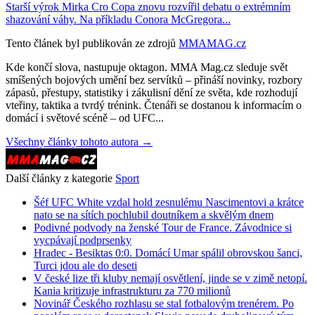
Starší výrok Mirka Cro Copa znovu rozvířil debatu o extrémním
shazování váhy. Na příkladu Conora McGregora...
Tento článek byl publikován ze zdrojů
MMAMAG.cz
Kde končí slova, nastupuje oktagon. MMA Mag.cz sleduje svět
smíšených bojových umění bez servítků – přináší novinky, rozbory
zápasů, přestupy, statistiky i zákulisní dění ze světa, kde rozhodují
vteřiny, taktika a tvrdý trénink. Čtenáři se dostanou k informacím o
domácí i světové scéně – od UFC...
Všechny články tohoto autora →
Další články z kategorie
Sport
Šéf UFC White vzdal hold zesnulému Nascimentovi a krátce
nato se na sítích pochlubil doutníkem a skvělým dnem
Podivné podvody na ženské Tour de France. Závodnice si
vycpávají podprsenky
Hradec - Besiktas 0:0. Domácí Umar spálil obrovskou šanci,
Turci jdou ale do deseti
V české lize tři kluby nemají osvětlení, jinde se v zimě netopí.
Kania kritizuje infrastrukturu za 770 milionů
Novinář Českého rozhlasu se stal fotbalovým trenérem. Po