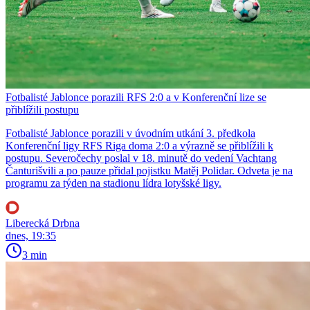
Fotbalisté Jablonce porazili RFS 2:0 a v Konferenční lize se
přiblížili postupu
Fotbalisté Jablonce porazili v úvodním utkání 3. předkola
Konferenční ligy RFS Riga doma 2:0 a výrazně se přiblížili k
postupu. Severočechy poslal v 18. minutě do vedení Vachtang
Čanturišvili a po pauze přidal pojistku Matěj Polidar. Odveta je na
programu za týden na stadionu lídra lotyšské ligy.
Liberecká Drbna
dnes, 19:35
3 min