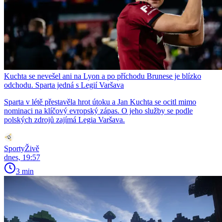
Kuchta se nevešel ani na Lyon a po příchodu Brunese je blízko
odchodu. Sparta jedná s Legií Varšava
Sparta v létě přestavěla hrot útoku a Jan Kuchta se ocitl mimo
nominaci na klíčový evropský zápas. O jeho služby se podle
polských zdrojů zajímá Legia Varšava.
SportyŽivě
dnes, 19:57
3 min