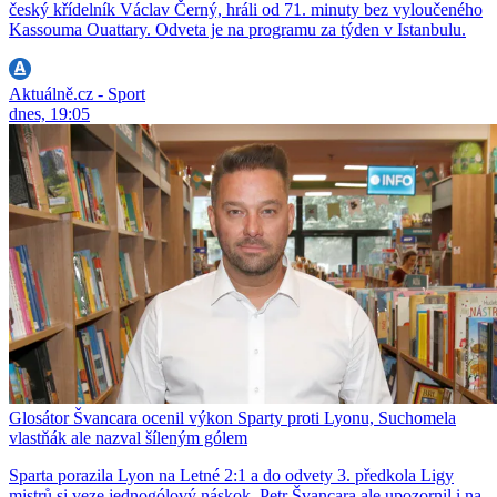
český křídelník Václav Černý, hráli od 71. minuty bez vyloučeného
Kassouma Ouattary. Odveta je na programu za týden v Istanbulu.
Aktuálně.cz - Sport
dnes, 19:05
Glosátor Švancara ocenil výkon Sparty proti Lyonu, Suchomela
vlastňák ale nazval šíleným gólem
Sparta porazila Lyon na Letné 2:1 a do odvety 3. předkola Ligy
mistrů si veze jednogólový náskok. Petr Švancara ale upozornil i na