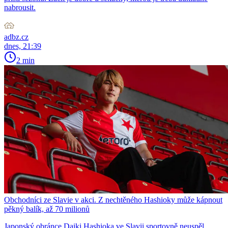
nabrousit.
adbz.cz
dnes, 21:39
2 min
Obchodníci ze Slavie v akci. Z nechtěného Hashioky může kápnout
pěkný balík, až 70 milionů
Japonský obránce Daiki Hashioka ve Slavii sportovně neuspěl,