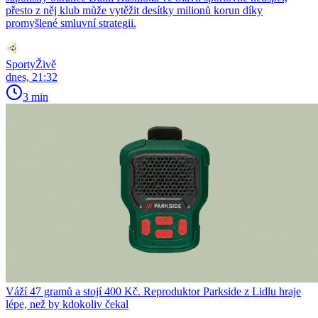
přesto z něj klub může vytěžit desítky milionů korun díky
promyšlené smluvní strategii.
SportyŽivě
dnes, 21:32
3 min
Váží 47 gramů a stojí 400 Kč. Reproduktor Parkside z Lidlu hraje
lépe, než by kdokoliv čekal