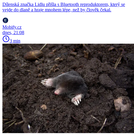
Dílenská značka Lidlu přišla s Bluetooth reproduktorem, který se
vejde do dlaně a hraje mnohem lépe, než by člověk čekal.
Mobify.cz
dnes, 21:08
3 min