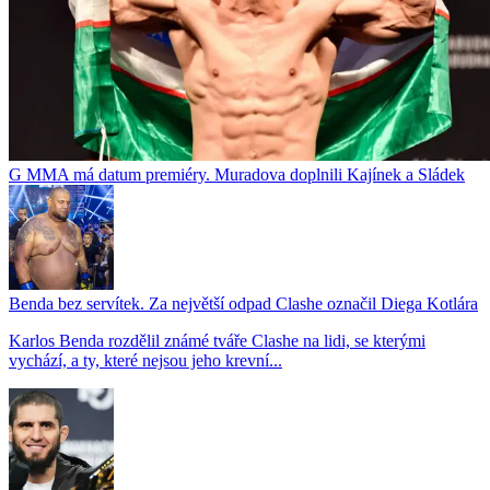
G MMA má datum premiéry. Muradova doplnili Kajínek a Sládek
Benda bez servítek. Za největší odpad Clashe označil Diega Kotlára
Karlos Benda rozdělil známé tváře Clashe na lidi, se kterými
vychází, a ty, které nejsou jeho krevní...