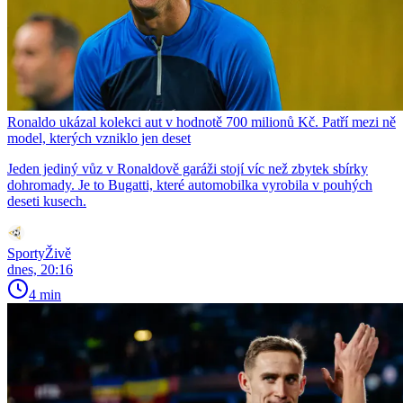
Ronaldo ukázal kolekci aut v hodnotě 700 milionů Kč. Patří mezi ně
model, kterých vzniklo jen deset
Jeden jediný vůz v Ronaldově garáži stojí víc než zbytek sbírky
dohromady. Je to Bugatti, které automobilka vyrobila v pouhých
deseti kusech.
SportyŽivě
dnes, 20:16
4 min