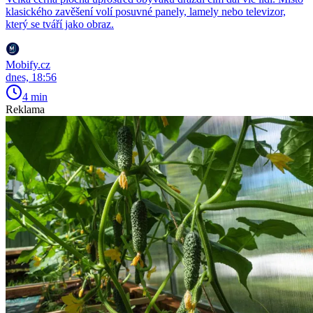
klasického zavěšení volí posuvné panely, lamely nebo televizor,
který se tváří jako obraz.
Mobify.cz
dnes, 18:56
4 min
Reklama