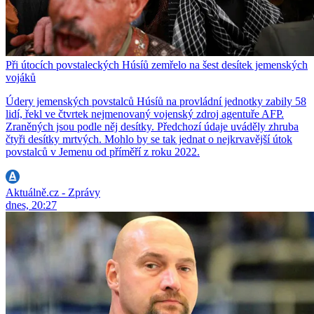
Při útocích povstaleckých Húsíů zemřelo na šest desítek jemenských
vojáků
Údery jemenských povstalců Húsíů na provládní jednotky zabily 58
lidí, řekl ve čtvrtek nejmenovaný vojenský zdroj agentuře AFP.
Zraněných jsou podle něj desítky. Předchozí údaje uváděly zhruba
čtyři desítky mrtvých. Mohlo by se tak jednat o nejkrvavější útok
povstalců v Jemenu od příměří z roku 2022.
Aktuálně.cz - Zprávy
dnes, 20:27