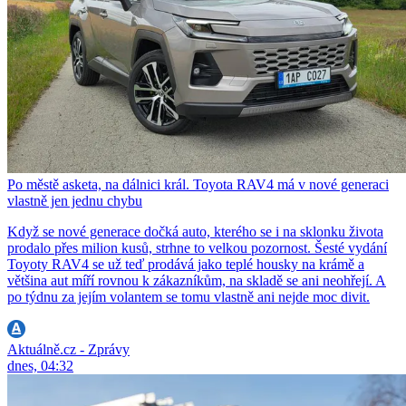
Po městě asketa, na dálnici král. Toyota RAV4 má v nové generaci
vlastně jen jednu chybu
Když se nové generace dočká auto, kterého se i na sklonku života
prodalo přes milion kusů, strhne to velkou pozornost. Šesté vydání
Toyoty RAV4 se už teď prodává jako teplé housky na krámě a
většina aut míří rovnou k zákazníkům, na skladě se ani neohřejí. A
po týdnu za jejím volantem se tomu vlastně ani nejde moc divit.
Aktuálně.cz - Zprávy
dnes, 04:32