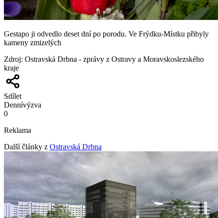
Gestapo ji odvedlo deset dní po porodu. Ve Frýdku-Místku přibyly
kameny zmizelých
Zdroj
:
Ostravská Drbna - zprávy z Ostravy a Moravskoslezského
kraje
Sdílet
Denní
výzva
0
Reklama
Další články z
Ostravská Drbna