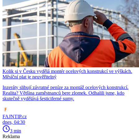
Kolik si v Česku vydělá montér ocelových konstrukcí ve výškách.
Měsíční plat je neuvěřitelný
Inzeráty slibují závratné peníze za montáž ocelových konstrukcí.
Realita? Většina zaměstnanců bere zlomek. Odhalili jsme, kdo
skutečně vydělává šesticiferné sumy.
FAJNTIP.cz
dnes, 04:30
3 min
Reklama