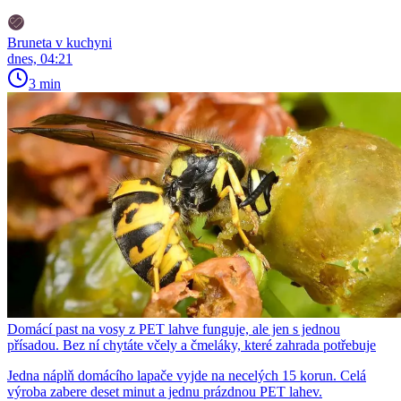
Bruneta v kuchyni
dnes, 04:21
3 min
Domácí past na vosy z PET lahve funguje, ale jen s jednou
přísadou. Bez ní chytáte včely a čmeláky, které zahrada potřebuje
Jedna náplň domácího lapače vyjde na necelých 15 korun. Celá
výroba zabere deset minut a jednu prázdnou PET lahev.