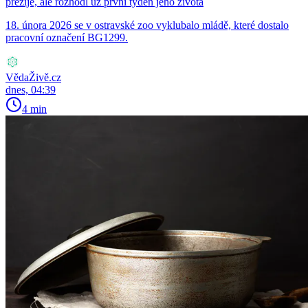
přežije, ale rozhodl už první týden jeho života
18. února 2026 se v ostravské zoo vyklubalo mládě, které dostalo
pracovní označení BG1299.
VědaŽivě.cz
dnes, 04:39
4 min