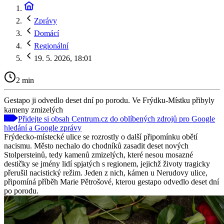
Zprávy
Domácí
Regionální
19. 5. 2026, 18:01
2 min
Gestapo ji odvedlo deset dní po porodu. Ve Frýdku-Místku přibyly
kameny zmizelých
Přidejte si obsah Centrum.cz do oblíbených zdrojů pro Google
hledání a Google zprávy
Frýdecko-místecké ulice se rozrostly o další připomínku obětí
nacismu. Město nechalo do chodníků zasadit deset nových
Stolpersteinů, tedy kamenů zmizelých, které nesou mosazné
destičky se jmény lidí spjatých s regionem, jejichž životy tragicky
přerušil nacistický režim. Jeden z nich, kámen u Nerudovy ulice,
připomíná příběh Marie Pětrošové, kterou gestapo odvedlo deset dní
po porodu.