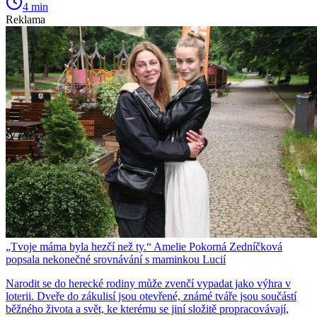
4 min
Reklama
„Tvoje máma byla hezčí než ty.“ Amelie Pokorná Zedníčková
popsala nekonečné srovnávání s maminkou Lucií
Narodit se do herecké rodiny může zvenčí vypadat jako výhra v
loterii. Dveře do zákulisí jsou otevřené, známé tváře jsou součástí
běžného života a svět, ke kterému se jiní složitě propracovávají,