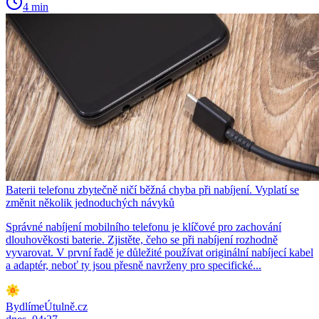
4 min
Baterii telefonu zbytečně ničí běžná chyba při nabíjení. Vyplatí se
změnit několik jednoduchých návyků
Správné nabíjení mobilního telefonu je klíčové pro zachování
dlouhověkosti baterie. Zjistěte, čeho se při nabíjení rozhodně
vyvarovat. V první řadě je důležité používat originální nabíjecí kabel
a adaptér, neboť ty jsou přesně navrženy pro specifické...
BydlímeÚtulně.cz