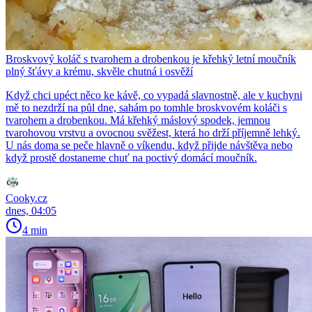
Broskvový koláč s tvarohem a drobenkou je křehký letní moučník
plný šťávy a krému, skvěle chutná i osvěží
Když chci upéct něco ke kávě, co vypadá slavnostně, ale v kuchyni
mě to nezdrží na půl dne, sahám po tomhle broskvovém koláči s
tvarohem a drobenkou. Má křehký máslový spodek, jemnou
tvarohovou vrstvu a ovocnou svěžest, která ho drží příjemně lehký.
U nás doma se peče hlavně o víkendu, když přijde návštěva nebo
když prostě dostaneme chuť na poctivý domácí moučník.
Cooky.cz
dnes, 04:05
4 min