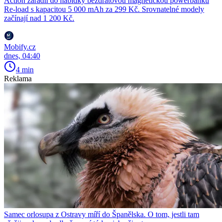
Action zařadil do nabídky bezdrátovou magnetickou powerbanku
Re-load s kapacitou 5 000 mAh za 299 Kč. Srovnatelné modely
začínají nad 1 200 Kč.
Mobify.cz
dnes, 04:40
4 min
Reklama
Samec orlosupa z Ostravy míří do Španělska. O tom, jestli tam