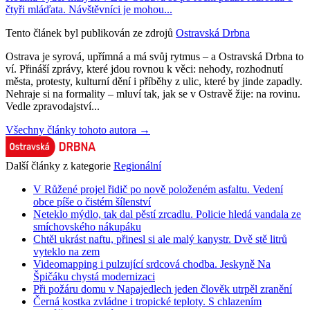
čtyři mláďata. Návštěvníci je mohou...
Tento článek byl publikován ze zdrojů
Ostravská Drbna
Ostrava je syrová, upřímná a má svůj rytmus – a Ostravská Drbna to
ví. Přináší zprávy, které jdou rovnou k věci: nehody, rozhodnutí
města, protesty, kulturní dění i příběhy z ulic, které by jinde zapadly.
Nehraje si na formality – mluví tak, jak se v Ostravě žije: na rovinu.
Vedle zpravodajství...
Všechny články tohoto autora →
Další články z kategorie
Regionální
V Růžené projel řidič po nově položeném asfaltu. Vedení
obce píše o čistém šílenství
Neteklo mýdlo, tak dal pěstí zrcadlu. Policie hledá vandala ze
smíchovského nákupáku
Chtěl ukrást naftu, přinesl si ale malý kanystr. Dvě stě litrů
vyteklo na zem
Videomapping i pulzující srdcová chodba. Jeskyně Na
Špičáku chystá modernizaci
Při požáru domu v Napajedlech jeden člověk utrpěl zranění
Černá kostka zvládne i tropické teploty. S chlazením