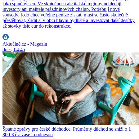
jako splněný sen. Ve skutečnosti ale italské regiony nehledají
investory ani majitele prázdninových chalup. Potřebují nové
sousedy. Kdo chce veřejné peníze získat, musí se často skutečně
přestěhovat, zřídit si v obci hlavní bydliště a investovat další desítky
až stovky tisíc eur do rekonstrukce.
Aktuálně.cz - Magazín
dnes, 04:45
Špatné zprávy pro české důchodce. Průměrný důchod se sníží o 1
800 Kč a zase to odnesou