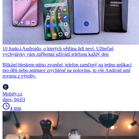
10 funkcí Androidu, o kterých většina lidí neví. Užitečné
vychytávky vám zpříjemní užívání telefonu každý den
Blikání bleskem místo zvonění, telefon zamčený na jednu aplikaci
pro děti nebo animace zrychlené na polovinu, to vše Android umí
rovnou z výroby.
Mobify.cz
dnes, 04:03
4 min