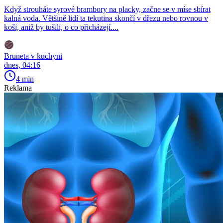
Když strouháte syrové brambory na placky, začne se v míse sbírat
kalná voda. Většině lidí ta tekutina skončí v dřezu nebo rovnou v
koši, aniž by tušili, o co přicházejí....
Bruneta v kuchyni
dnes, 04:16
4 min
Reklama