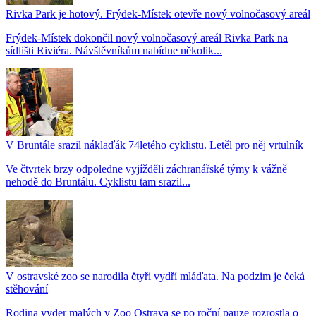
Rivka Park je hotový. Frýdek-Místek otevře nový volnočasový areál
Frýdek-Místek dokončil nový volnočasový areál Rivka Park na
sídlišti Riviéra. Návštěvníkům nabídne několik...
V Bruntále srazil náklaďák 74letého cyklistu. Letěl pro něj vrtulník
Ve čtvrtek brzy odpoledne vyjížděli záchranářské týmy k vážně
nehodě do Bruntálu. Cyklistu tam srazil...
V ostravské zoo se narodila čtyři vydří mláďata. Na podzim je čeká
stěhování
Rodina vyder malých v Zoo Ostrava se po roční pauze rozrostla o