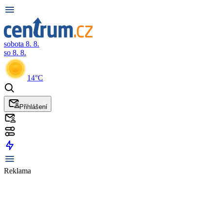
sobota 8. 8.
so 8. 8.
14°C
Přihlášení
Reklama