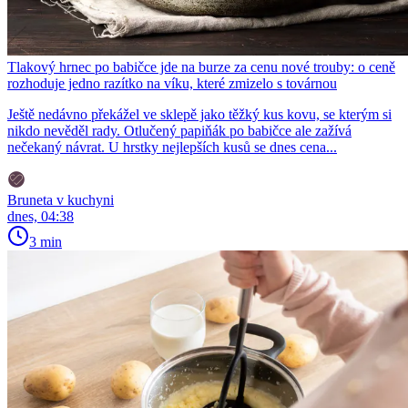
Tlakový hrnec po babičce jde na burze za cenu nové trouby: o ceně
rozhoduje jedno razítko na víku, které zmizelo s továrnou
Ještě nedávno překážel ve sklepě jako těžký kus kovu, se kterým si
nikdo nevěděl rady. Otlučený papiňák po babičce ale zažívá
nečekaný návrat. U hrstky nejlepších kusů se dnes cena...
Bruneta v kuchyni
dnes, 04:38
3 min