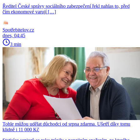
Ředitel České správy sociálního zabezpečení řekl nahlas to, před
čím ekonomové varují […]
Spotřebitelov.cz
dnes, 04:45
3 min
Tohle můžou udělat důchodci od srpna zdarma. Ušetří díky tomu
klidně i 11 000 Kč