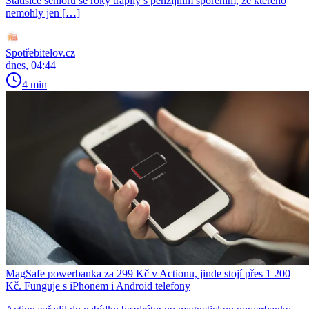
Statisíce seniorů se roky trápily s penzijním spořením, ze kterého
nemohly jen […]
Spotřebitelov.cz
dnes, 04:44
4 min
MagSafe powerbanka za 299 Kč v Actionu, jinde stojí přes 1 200
Kč. Funguje s iPhonem i Android telefony