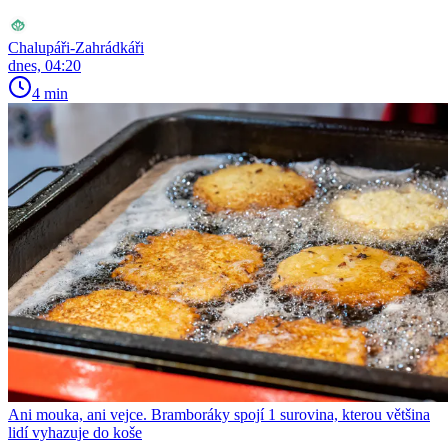
Chalupáři-Zahrádkáři
dnes, 04:20
4 min
Ani mouka, ani vejce. Bramboráky spojí 1 surovina, kterou většina
lidí vyhazuje do koše