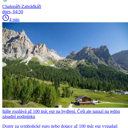
Chalupáři-Zahrádkáři
dnes, 04:50
4 min
Itálie rozdává až 100 tisíc eur na bydlení. Češi ale narazí na jednu
zásadní podmínku
Domy za symbolické euro nebo dotace až 100 tisíc eur vypadají