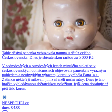
Tahle děsivá panenka vzbuzovala trauma u dětí z celého
Československa. Dnes je sběratelskou raritou za 5 000 Kč
V sedmdesátých a osmdesátých letech minulého století se v
československých domácnostech objevovala panenka s výrazným
pohledem a neobvyklým výrazem, kterou vyráběla Fatra, a.s..
Zatímco někteří ji milovali, jiní z ní měli noční můry. Dnes je tato
hračka vyhledávanou sběratelskou položkou, jejíž cena dosahuje až
pěti tisíc korun.
NESPECHEJ.cz
dnes, 04:00