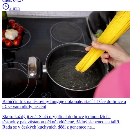
dnes, 04:27
2 min
Babiččin trik na těstoviny funguje dokonale: stačí 1 lžíce do hrnce a
už se vám nikdy neslepí
Skoro každý ji zná. Stačí prý přidat do hrnce jedinou lžíci a
těstoviny pak zůstanou pěkně oddělené, žádný slepenec na talíři.
Rada se v českých kuchyních dědí z generace na...