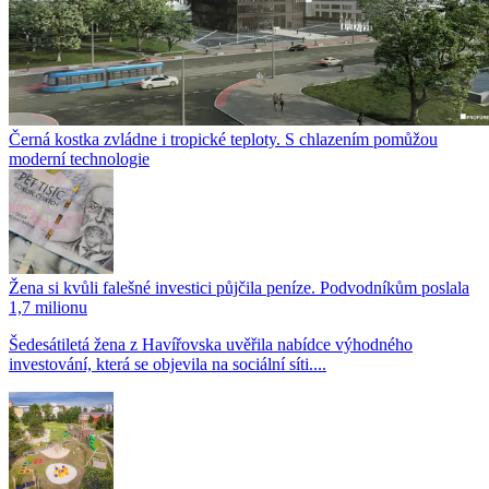
Černá kostka zvládne i tropické teploty. S chlazením pomůžou
moderní technologie
Žena si kvůli falešné investici půjčila peníze. Podvodníkům poslala
1,7 milionu
Šedesátiletá žena z Havířovska uvěřila nabídce výhodného
investování, která se objevila na sociální síti....