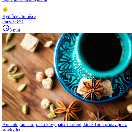
BydlímeÚtulně.cz
dnes, 03:51
3 min
Ani cukr, ani sirup. Do kávy patří 1 koření, které Turci přidávají už
stovky let