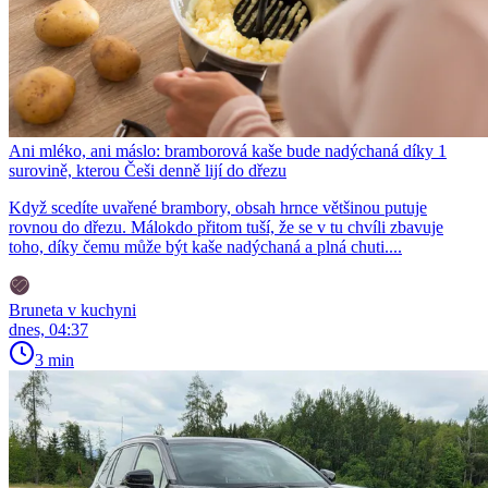
Ani mléko, ani máslo: bramborová kaše bude nadýchaná díky 1
surovině, kterou Češi denně lijí do dřezu
Když scedíte uvařené brambory, obsah hrnce většinou putuje
rovnou do dřezu. Málokdo přitom tuší, že se v tu chvíli zbavuje
toho, díky čemu může být kaše nadýchaná a plná chuti....
Bruneta v kuchyni
dnes, 04:37
3 min