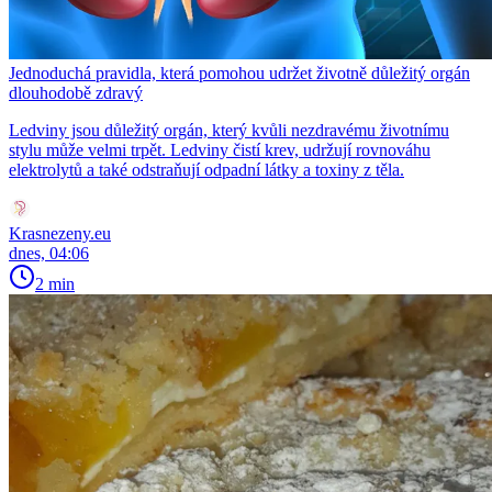
Jednoduchá pravidla, která pomohou udržet životně důležitý orgán
dlouhodobě zdravý
Ledviny jsou důležitý orgán, který kvůli nezdravému životnímu
stylu může velmi trpět. Ledviny čistí krev, udržují rovnováhu
elektrolytů a také odstraňují odpadní látky a toxiny z těla.
Krasnezeny.eu
dnes, 04:06
2 min