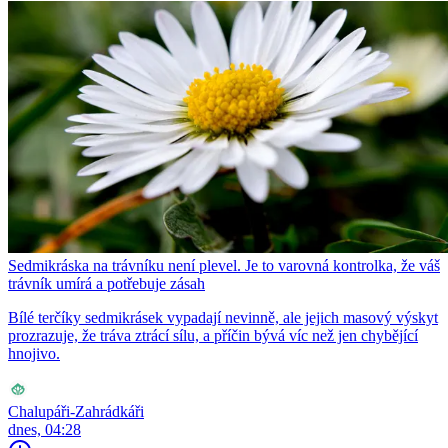
Sedmikráska na trávníku není plevel. Je to varovná kontrolka, že váš
trávník umírá a potřebuje zásah
Bílé terčíky sedmikrásek vypadají nevinně, ale jejich masový výskyt
prozrazuje, že tráva ztrácí sílu, a příčin bývá víc než jen chybějící
hnojivo.
Chalupáři-Zahrádkáři
dnes, 04:28