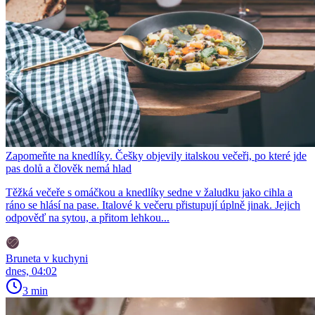
Zapomeňte na knedlíky. Češky objevily italskou večeři, po které jde
pas dolů a člověk nemá hlad
Těžká večeře s omáčkou a knedlíky sedne v žaludku jako cihla a
ráno se hlásí na pase. Italové k večeru přistupují úplně jinak. Jejich
odpověď na sytou, a přitom lehkou...
Bruneta v kuchyni
dnes, 04:02
3 min