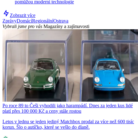
pomůžou moderní technologie
Zobrazit více
Zprávy
Domácí
Regionální
Ostrava
Vybrali jsme pro vás
Magazíny a zajímavosti
Po roce 89 to Češi vyhodili jako harampádí. Dnes za jeden kus lidé
platí přes 100 000 Kč a ceny stále rostou
Letos v lednu se jeden jediný Matchbox prodal za více než 600 tisíc
korun. Šlo o autíčko, které se vešlo do dlaně.