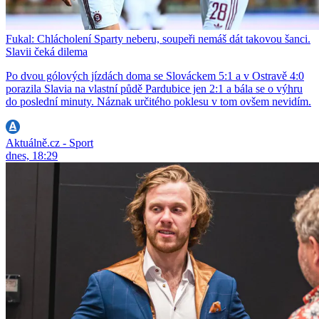
Fukal: Chlácholení Sparty neberu, soupeři nemáš dát takovou šanci.
Slavii čeká dilema
Po dvou gólových jízdách doma se Slováckem 5:1 a v Ostravě 4:0
porazila Slavia na vlastní půdě Pardubice jen 2:1 a bála se o výhru
do poslední minuty. Náznak určitého poklesu v tom ovšem nevidím.
Aktuálně.cz - Sport
dnes, 18:29