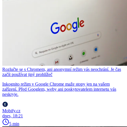
Rozlučte se s Chromem, ani anonymní režim vás neochrání. Je čas
začít používat jiný prohlížeč
Inkognito režim v Google Chrome maže stopy jen na vašem
zařízení. Před Googlem, weby ani poskytovatelem internetu vás
neskryje.
Mobify.cz
dnes, 18:21
5 min