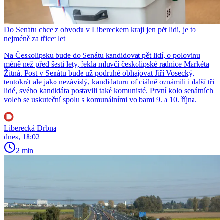
Do Senátu chce z obvodu v Libereckém kraji jen pět lidí, je to
nejméně za třicet let
Na Českolipsku bude do Senátu kandidovat pět lidí, o polovinu
méně než před šesti lety, řekla mluvčí českolipské radnice Markéta
Žitná. Post v Senátu bude už podruhé obhajovat Jiří Vosecký,
tentokrát ale jako nezávislý, kandidaturu oficiálně oznámili i další tři
lidé, svého kandidáta postavili také komunisté. První kolo senátních
voleb se uskuteční spolu s komunálními volbami 9. a 10. října.
Liberecká Drbna
dnes, 18:02
2 min