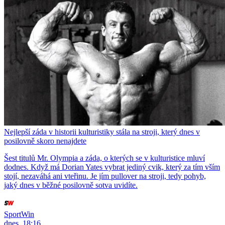
Nejlepší záda v historii kulturistiky stála na stroji, který dnes v
posilovně skoro nenajdete
Šest titulů Mr. Olympia a záda, o kterých se v kulturistice mluví
dodnes. Když má Dorian Yates vybrat jediný cvik, který za tím vším
stojí, nezaváhá ani vteřinu. Je jím pullover na stroji, tedy pohyb,
jaký dnes v běžné posilovně sotva uvidíte.
SportWin
dnes, 18:16