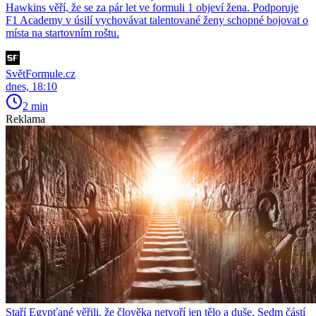
Hawkins věří, že se za pár let ve formuli 1 objeví žena. Podporuje
F1 Academy v úsilí vychovávat talentované ženy schopné bojovat o
místa na startovním roštu.
SvětFormule.cz
dnes, 18:10
2 min
Reklama
Staří Egypťané věřili, že člověka netvoří jen tělo a duše. Sedm částí