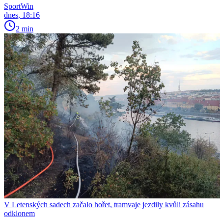
SportWin
dnes, 18:16
2 min
V Letenských sadech začalo hořet, tramvaje jezdily kvůli zásahu
odklonem