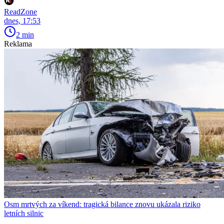
ReadZone
dnes, 17:53
2 min
Reklama
Osm mrtvých za víkend: tragická bilance znovu ukázala riziko
letních silnic