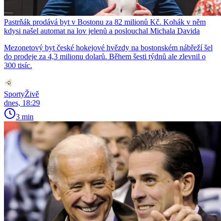
Pastrňák prodává byt v Bostonu za 82 milionů Kč. Kohák v něm
kdysi našel automat na lov jelenů a poslouchal Michala Davida
Mezonetový byt české hokejové hvězdy na bostonském nábřeží šel
do prodeje za 4,3 milionu dolarů. Během šesti týdnů ale zlevnil o
300 tisíc.
SportyŽivě
dnes, 18:29
3 min