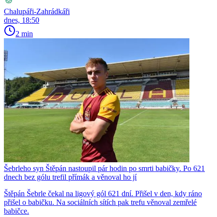
Chalupáři-Zahrádkáři
dnes, 18:50
2 min
Šebrleho syn Štěpán nastoupil pár hodin po smrti babičky. Po 621
dnech bez gólu trefil přímák a věnoval ho jí
Štěpán Šebrle čekal na ligový gól 621 dní. Přišel v den, kdy ráno
přišel o babičku. Na sociálních sítích pak trefu věnoval zemřelé
babičce.