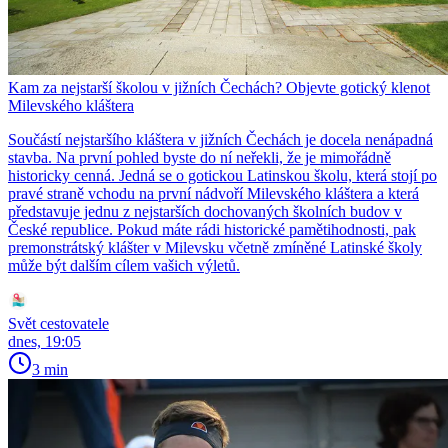
Kam za nejstarší školou v jižních Čechách? Objevte gotický klenot
Milevského kláštera
Součástí nejstaršího kláštera v jižních Čechách je docela nenápadná
stavba. Na první pohled byste do ní neřekli, že je mimořádně
historicky cenná. Jedná se o gotickou Latinskou školu, která stojí po
pravé straně vchodu na první nádvoří Milevského kláštera a která
představuje jednu z nejstarších dochovaných školních budov v
České republice. Pokud máte rádi historické pamětihodnosti, pak
premonstrátský klášter v Milevsku včetně zmíněné Latinské školy
může být dalším cílem vašich výletů.
Svět cestovatele
dnes, 19:05
3 min