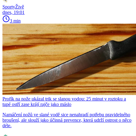
SportyŽivě
dnes, 19:01
3 min
Profík na nože ukázal trik se slanou vodou: 25 minut v roztoku a
tupé ostří zase krájí rajče jako máslo
Namáčení nožů ve slané vodě sice nenahradí potřebu pravidelného
broušení, ale slouží jako účinná prevence, která udrží ostrost o něco
déle.