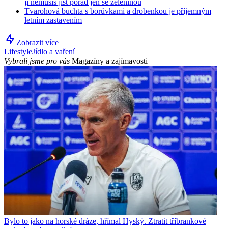
ji nemusíš jíst pořád jen se zeleninou
Tvarohová buchta s borůvkami a drobenkou je příjemným
letním zastavením
Zobrazit více
Lifestyle
Jídlo a vaření
Vybrali jsme pro vás
Magazíny a zajímavosti
Bylo to jako na horské dráze, hřímal Hyský. Ztratit tříbrankové