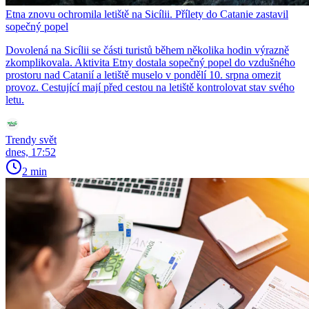
Etna znovu ochromila letiště na Sicílii. Přílety do Catanie zastavil
sopečný popel
Dovolená na Sicílii se části turistů během několika hodin výrazně
zkomplikovala. Aktivita Etny dostala sopečný popel do vzdušného
prostoru nad Catanií a letiště muselo v pondělí 10. srpna omezit
provoz. Cestující mají před cestou na letiště kontrolovat stav svého
letu.
Trendy svět
dnes, 17:52
2 min