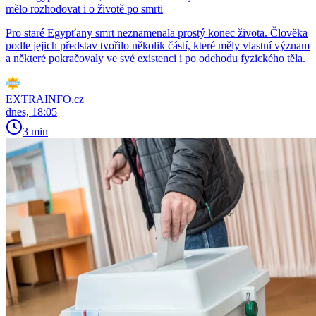
mělo rozhodovat i o životě po smrti
Pro staré Egypťany smrt neznamenala prostý konec života. Člověka
podle jejich představ tvořilo několik částí, které měly vlastní význam
a některé pokračovaly ve své existenci i po odchodu fyzického těla.
EXTRAINFO.cz
dnes, 18:05
3 min