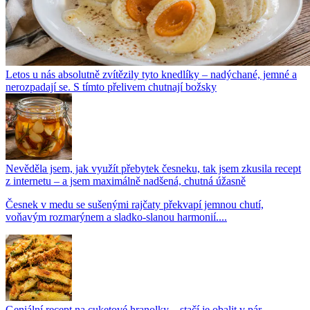
Letos u nás absolutně zvítězily tyto knedlíky – nadýchané, jemné a
nerozpadají se. S tímto přelivem chutnají božsky
Nevěděla jsem, jak využít přebytek česneku, tak jsem zkusila recept
z internetu – a jsem maximálně nadšená, chutná úžasně
Česnek v medu se sušenými rajčaty překvapí jemnou chutí,
voňavým rozmarýnem a sladko-slanou harmonií....
Geniální recept na cuketové hranolky – stačí je obalit v pár