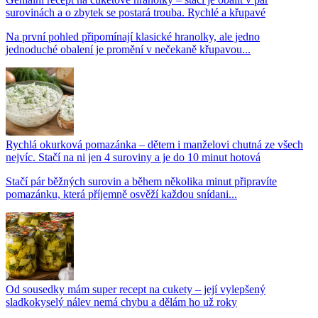
surovinách a o zbytek se postará trouba. Rychlé a křupavé
Na první pohled připomínají klasické hranolky, ale jedno
jednoduché obalení je promění v nečekaně křupavou...
Rychlá okurková pomazánka – dětem i manželovi chutná ze všech
nejvíc. Stačí na ni jen 4 suroviny a je do 10 minut hotová
Stačí pár běžných surovin a během několika minut připravíte
pomazánku, která příjemně osvěží každou snídani...
Od sousedky mám super recept na cukety – její vylepšený
sladkokyselý nálev nemá chybu a dělám ho už roky