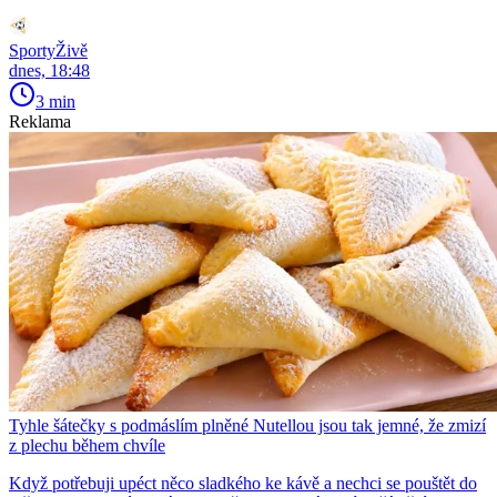
SportyŽivě
dnes, 18:48
3 min
Reklama
Tyhle šátečky s podmáslím plněné Nutellou jsou tak jemné, že zmizí
z plechu během chvíle
Když potřebuji upéct něco sladkého ke kávě a nechci se pouštět do