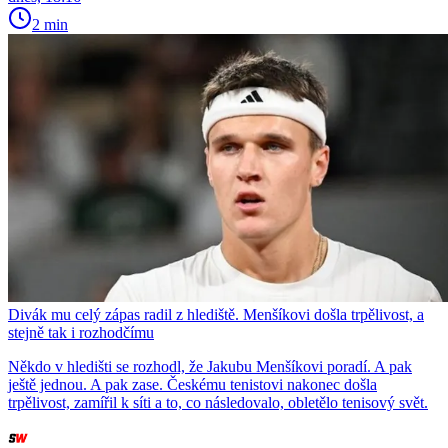
2 min
Divák mu celý zápas radil z hlediště. Menšíkovi došla trpělivost, a
stejně tak i rozhodčímu
Někdo v hledišti se rozhodl, že Jakubu Menšíkovi poradí. A pak
ještě jednou. A pak zase. Českému tenistovi nakonec došla
trpělivost, zamířil k síti a to, co následovalo, obletělo tenisový svět.