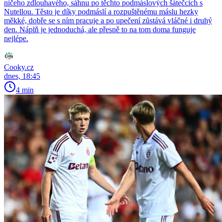
ničeho zdlouhavého, sáhnu po těchto podmáslových šátečcích s
Nutellou. Těsto je díky podmáslí a rozpuštěnému máslu hezky
měkké, dobře se s ním pracuje a po upečení zůstává vláčné i druhý
den. Náplň je jednoduchá, ale přesně to na tom doma funguje
nejlépe.
Cooky.cz
dnes, 18:45
4 min