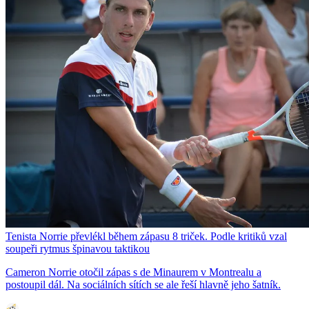
Tenista Norrie převlékl během zápasu 8 triček. Podle kritiků vzal
soupeři rytmus špinavou taktikou
Cameron Norrie otočil zápas s de Minaurem v Montrealu a
postoupil dál. Na sociálních sítích se ale řeší hlavně jeho šatník.