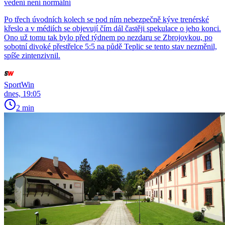
vedení není normální
Po třech úvodních kolech se pod ním nebezpečně kýve trenérské
křeslo a v médiích se objevují čím dál častěji spekulace o jeho konci.
Ono už tomu tak bylo před týdnem po nezdaru se Zbrojovkou, po
sobotní divoké přestřelce 5:5 na půdě Teplic se tento stav nezměnil,
spíše zintenzivnil.
SportWin
dnes, 19:05
2 min