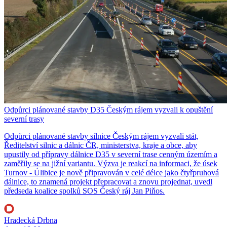
Odpůrci plánované stavby D35 Českým rájem vyzvali k opuštění
severní trasy
Odpůrci plánované stavby silnice Českým rájem vyzvali stát,
Ředitelství silnic a dálnic ČR, ministerstva, kraje a obce, aby
upustily od přípravy dálnice D35 v severní trase cenným územím a
zaměřily se na jižní variantu. Výzva je reakcí na informaci, že úsek
Turnov - Úlibice je nově připravován v celé délce jako čtyřpruhová
dálnice, to znamená projekt přepracovat a znovu projednat, uvedl
předseda koalice spolků SOS Český ráj Jan Piňos.
Hradecká Drbna