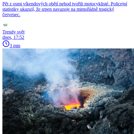
Pět z osmi víkendových obětí nehod tvořili motocyklisté. Policejní
statistiky ukazují, že srpen navazuje na mimořádně tragický
červenec.
Trendy svět
dnes, 17:52
3 min