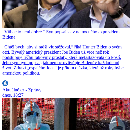
„Vůbec to není dobré.“ Syn popsal stav nemocného exprezidenta
Bidena
„Chtěl bych, aby si radši víc stěžoval,“ říká Hunter Biden o svém
otci. Bývalý americký prezident Joe Biden už více než rok
podstupuje léčbu rakoviny prostaty, která metastazovala do kostí.
Jeho syn nyní popsal, jak nemoc ovlivňuje Bidenův každodenní
život. Zdraví „ospalého Joea“ je přitom otázka, která už roky hýbe
americkou politikou.
Aktuálně.cz - Zprávy
dnes, 18:27