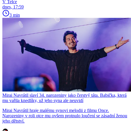
V Telce
dnes, 17:59
3 min
Mirai Navrátil slaví 34. narozeniny jako čerstvý táta. Babička, která
mu vařila knedlíky, už jeho syna ale neuvidí
Mirai Navrátil hraje malému synovi melodii z filmu Once.
Narozeniny v roli otce mu ovšem protnulo loučení se zásadní ženou
jeho dětství.