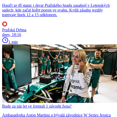
Hasiči ze tří stanic i útvar Pražského hradu zasahují v Letenských
sadech, kde začal hořet porost ve svahu. Kvůli zásahu jezdily
tramvaje linek 12 a 15 odklonem.
Pražská Drbna
dnes, 18:16
1 min
Bude za pár let ve formuli 1 závodit žena?
Ambasadorka Aston Martinu a bývalá závodnice W Series Jessica