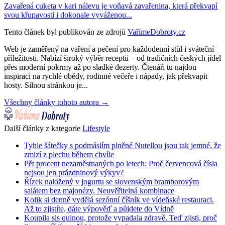
Zavařená cuketa v kari nálevu je voňavá zavařenina, která překvapí
svou křupavostí i dokonale vyváženou...
Tento článek byl publikován ze zdrojů
VařímeDobroty.cz
Web je zaměřený na vaření a pečení pro každodenní stůl i sváteční
příležitosti. Nabízí široký výběr receptů – od tradičních českých jídel
přes moderní pokrmy až po sladké dezerty. Čtenáři tu najdou
inspiraci na rychlé obědy, rodinné večeře i nápady, jak překvapit
hosty. Silnou stránkou je...
Všechny články tohoto autora →
Další články z kategorie
Lifestyle
Tyhle šátečky s podmáslím plněné Nutellou jsou tak jemné, že
zmizí z plechu během chvíle
Pět procent nezaměstnaných po letech: Proč červencová čísla
nejsou jen prázdninový výkyv?
Řízek naložený v jogurtu se slovenským bramborovým
salátem bez majonézy. Neuvěřitelná kombinace
Kolik si denně vydělá sezónní číšník ve vídeňské restauraci.
Až to zjistíte, dáte výpověď a půjdete do Vídně
Koupila sis quinou, protože vypadala zdravě. Teď zjisti, proč