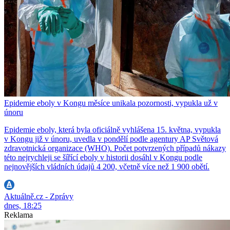
Epidemie eboly v Kongu měsíce unikala pozornosti, vypukla už v
únoru
Epidemie eboly, která byla oficiálně vyhlášena 15. května, vypukla
v Kongu již v únoru, uvedla v pondělí podle agentury AP Světová
zdravotnická organizace (WHO). Počet potvrzených případů nákazy
této nejrychleji se šířící eboly v historii dosáhl v Kongu podle
nejnovějších vládních údajů 4 200, včetně více než 1 900 obětí.
Aktuálně.cz - Zprávy
dnes, 18:25
Reklama