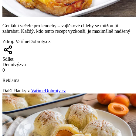
Geniální večeře pro lenochy – vajíčkové chleby se můžou jít
zahrabat. Každý, kdo tento recept vyzkouší, je maximálně nadšený
Zdroj
:
VařímeDobroty.cz
Sdílet
Denní
výzva
0
Reklama
Další články z
VařímeDobroty.cz