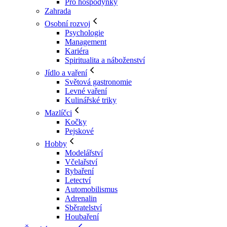
Pro hospodyňky
Zahrada
Osobní rozvoj
Psychologie
Management
Kariéra
Spiritualita a náboženství
Jídlo a vaření
Světová gastronomie
Levné vaření
Kulinářské triky
Mazlíčci
Kočky
Pejskové
Hobby
Modelářství
Včelařství
Rybaření
Letectví
Automobilismus
Adrenalin
Sběratelství
Houbaření