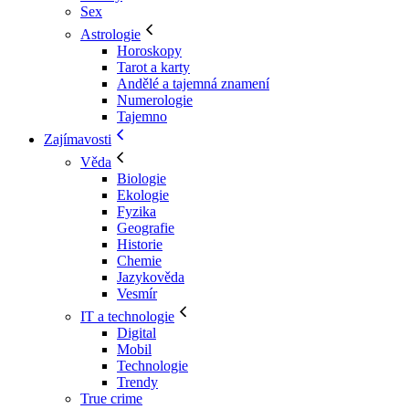
Sex
Astrologie
Horoskopy
Tarot a karty
Andělé a tajemná znamení
Numerologie
Tajemno
Zajímavosti
Věda
Biologie
Ekologie
Fyzika
Geografie
Historie
Chemie
Jazykověda
Vesmír
IT a technologie
Digital
Mobil
Technologie
Trendy
True crime