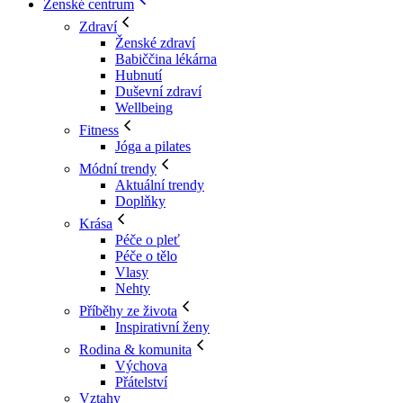
Ženské centrum
Zdraví
Ženské zdraví
Babiččina lékárna
Hubnutí
Duševní zdraví
Wellbeing
Fitness
Jóga a pilates
Módní trendy
Aktuální trendy
Doplňky
Krása
Péče o pleť
Péče o tělo
Vlasy
Nehty
Příběhy ze života
Inspirativní ženy
Rodina & komunita
Výchova
Přátelství
Vztahy