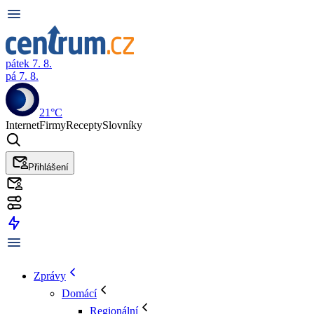
pátek 7. 8.
pá 7. 8.
21°C
Internet
Firmy
Recepty
Slovníky
Přihlášení
Zprávy
Domácí
Regionální