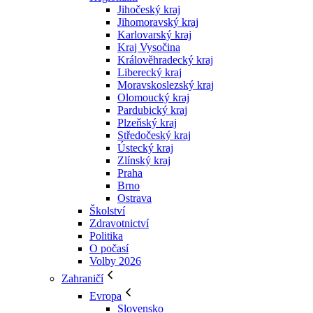
Jihočeský kraj
Jihomoravský kraj
Karlovarský kraj
Kraj Vysočina
Králověhradecký kraj
Liberecký kraj
Moravskoslezský kraj
Olomoucký kraj
Pardubický kraj
Plzeňský kraj
Středočeský kraj
Ústecký kraj
Zlínský kraj
Praha
Brno
Ostrava
Školství
Zdravotnictví
Politika
O počasí
Volby 2026
Zahraničí
Evropa
Slovensko