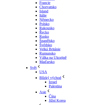
Francie
Chorvatsko
Island
Itálie
Německo
Polsko
Rakousko
Řecko
Rusko
Španělsko
Švédsko
Velká Británie
Rumunsko
Válka na Ukrajině
Maďarsko
Svět
USA
Blízký východ
Izrael
Palestina
Asie
Čína
Jižní Korea