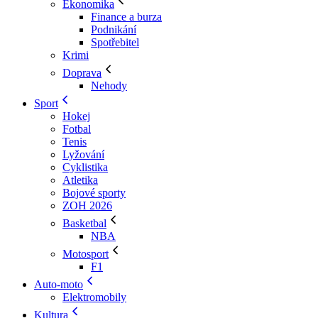
Ekonomika
Finance a burza
Podnikání
Spotřebitel
Krimi
Doprava
Nehody
Sport
Hokej
Fotbal
Tenis
Lyžování
Cyklistika
Atletika
Bojové sporty
ZOH 2026
Basketbal
NBA
Motosport
F1
Auto-moto
Elektromobily
Kultura