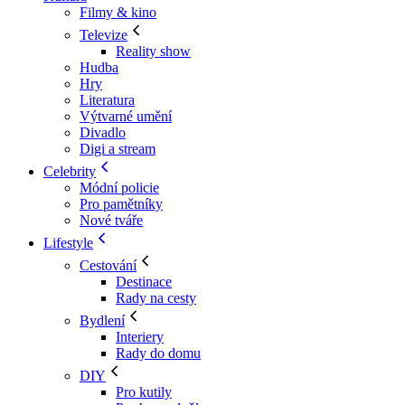
Filmy & kino
Televize
Reality show
Hudba
Hry
Literatura
Výtvarné umění
Divadlo
Digi a stream
Celebrity
Módní policie
Pro pamětníky
Nové tváře
Lifestyle
Cestování
Destinace
Rady na cesty
Bydlení
Interiery
Rady do domu
DIY
Pro kutily