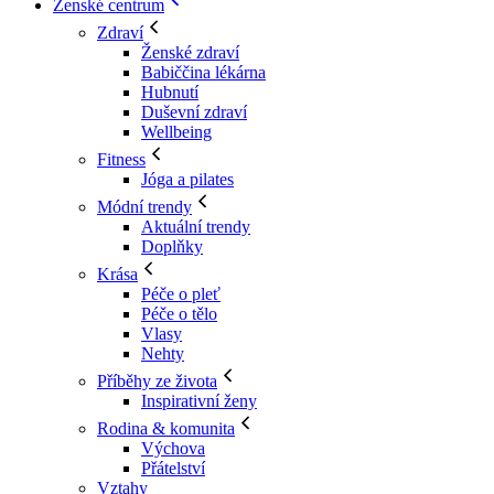
Ženské centrum
Zdraví
Ženské zdraví
Babiččina lékárna
Hubnutí
Duševní zdraví
Wellbeing
Fitness
Jóga a pilates
Módní trendy
Aktuální trendy
Doplňky
Krása
Péče o pleť
Péče o tělo
Vlasy
Nehty
Příběhy ze života
Inspirativní ženy
Rodina & komunita
Výchova
Přátelství
Vztahy