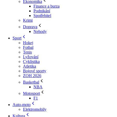
Ekonomika
Finance a burza
Podnikání
Spotřebitel
Krimi
Doprava
Nehody
Sport
Hokej
Fotbal
Tenis
Lyžování
Cyklistika
Atletika
Bojové sporty
ZOH 2026
Basketbal
NBA
Motosport
F1
Auto-moto
Elektromobily
Kultura