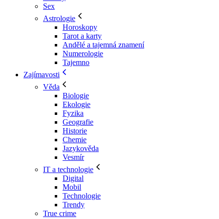
Sex
Astrologie
Horoskopy
Tarot a karty
Andělé a tajemná znamení
Numerologie
Tajemno
Zajímavosti
Věda
Biologie
Ekologie
Fyzika
Geografie
Historie
Chemie
Jazykověda
Vesmír
IT a technologie
Digital
Mobil
Technologie
Trendy
True crime