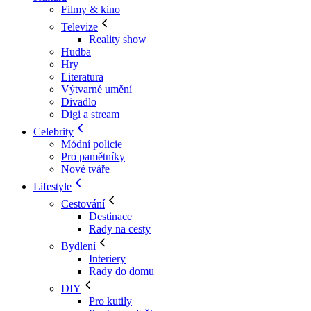
Filmy & kino
Televize
Reality show
Hudba
Hry
Literatura
Výtvarné umění
Divadlo
Digi a stream
Celebrity
Módní policie
Pro pamětníky
Nové tváře
Lifestyle
Cestování
Destinace
Rady na cesty
Bydlení
Interiery
Rady do domu
DIY
Pro kutily