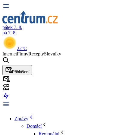
pátek 7. 8.
pá 7. 8.
22°C
Internet
Firmy
Recepty
Slovníky
Přihlášení
Zprávy
Domácí
Regionální