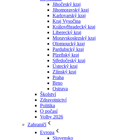
Jihočeský kraj
Jihomoravský kraj
Karlovarský kraj
Kraj Vysočina
Králověhradecký kraj
Liberecký kraj
Moravskoslezský kraj
Olomoucký kraj
Pardubický kraj
Plzeňský kraj
Středočeský kraj
Ústecký kraj
Zlínský kraj
Praha
Brno
Ostrava
Školství
Zdravotnictví
Politika
O počasí
Volby 2026
Zahraničí
Evropa
Slovensko