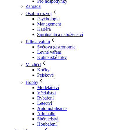
Pro hospodyňky
Zahrada
Osobní rozvoj
Psychologie
Management
Kariéra
Spiritualita a náboženství
Jídlo a vaření
Světová gastronomie
Levné vaření
Kulinářské triky
Mazlíčci
Kočky
Pejskové
Hobby
Modelářství
Včelařství
Rybaření
Letectví
Automobilismus
Adrenalin
Sběratelství
Houbaření