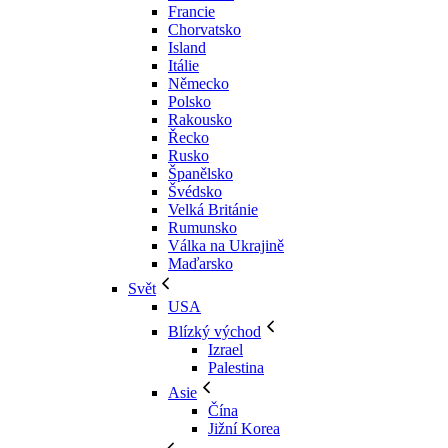
Francie
Chorvatsko
Island
Itálie
Německo
Polsko
Rakousko
Řecko
Rusko
Španělsko
Švédsko
Velká Británie
Rumunsko
Válka na Ukrajině
Maďarsko
Svět
USA
Blízký východ
Izrael
Palestina
Asie
Čína
Jižní Korea