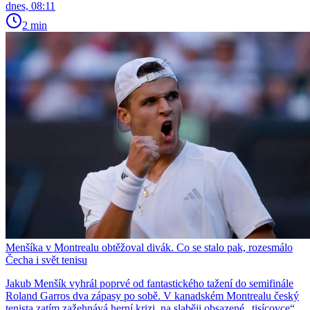
dnes, 08:11
2 min
Menšíka v Montrealu obtěžoval divák. Co se stalo pak, rozesmálo
Čecha i svět tenisu
Jakub Menšík vyhrál poprvé od fantastického tažení do semifinále
Roland Garros dva zápasy po sobě. V kanadském Montrealu český
tenista zatím zažehnává herní krizi, na slaběji obsazené „tisícovce“