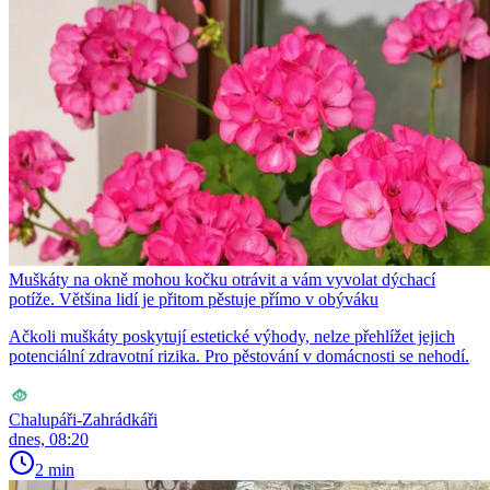
Muškáty na okně mohou kočku otrávit a vám vyvolat dýchací
potíže. Většina lidí je přitom pěstuje přímo v obýváku
Ačkoli muškáty poskytují estetické výhody, nelze přehlížet jejich
potenciální zdravotní rizika. Pro pěstování v domácnosti se nehodí.
Chalupáři-Zahrádkáři
dnes, 08:20
2 min