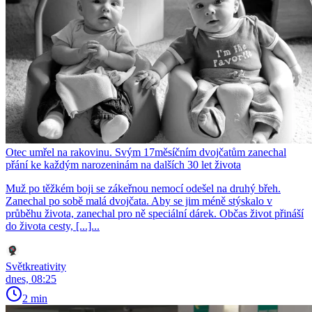
Otec umřel na rakovinu. Svým 17měsíčním dvojčatům zanechal
přání ke každým narozeninám na dalších 30 let života
Muž po těžkém boji se zákeřnou nemocí odešel na druhý břeh.
Zanechal po sobě malá dvojčata. Aby se jim méně stýskalo v
průběhu života, zanechal pro ně speciální dárek. Občas život přináší
do života cesty, [...]...
Světkreativity
dnes, 08:25
2 min