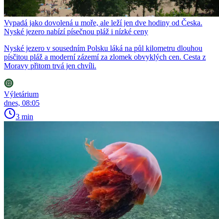
Vypadá jako dovolená u moře, ale leží jen dve hodiny od Česka.
Nyské jezero nabízí písečnou pláž i nízké ceny
Nyské jezero v sousedním Polsku láká na půl kilometru dlouhou
písčitou pláž a moderní zázemí za zlomek obvyklých cen. Cesta z
Moravy přitom trvá jen chvíli.
Výletárium
dnes, 08:05
3 min