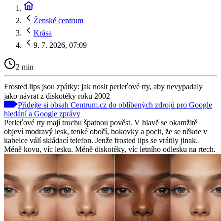
Ženské centrum
Krása
9. 7. 2026, 07:09
2 min
Frosted lips jsou zpátky: jak nosit perleťové rty, aby nevypadaly
jako návrat z diskotéky roku 2002
Přidejte si obsah Centrum.cz do oblíbených zdrojů pro Google
hledání a Google zprávy
Perleťové rty mají trochu špatnou pověst. V hlavě se okamžitě
objeví modravý lesk, tenké obočí, bokovky a pocit, že se někde v
kabelce válí skládací telefon. Jenže frosted lips se vrátily jinak.
Méně kovu, víc lesku. Méně diskotéky, víc letního odlesku na rtech.