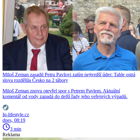
Miloš Zeman zasadil Petru Pavlovi zatím nejtvrdší úder: Tahle ostrá
slova rozdělila Česko na 2 tábory
Miloš Zeman znovu otevřel spor s Petrem Pavlem. Aktuální
komentář od vody zapadá do delší řady jeho veřejných výpadů.
In-lifestyle.cz
dnes, 08:19
3 min
Reklama