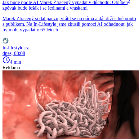
Jak bude podle AI Marek Ztracený vypadat v důchodu: Oblíbený
zpěvák bude fešák i se šedinami a vráskami
Marek Ztracený si dal pauzu, vrátil se na pódia a dál drží silné pouto
s publikem. Na In-Lifestyle jsme zkusili pomocí AI odhadnout, jak
by mohl vypadat v 65 letech.
In-lifestyle.cz
dnes, 08:08
4 min
Reklama