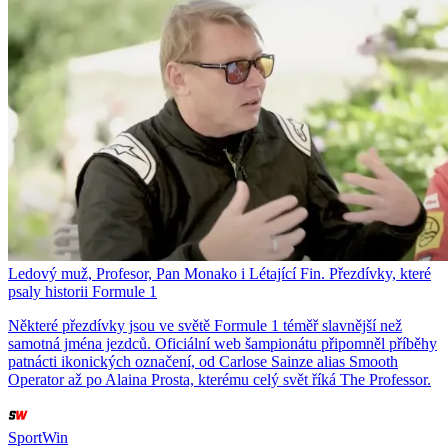
Ledový muž, Profesor, Pan Monako i Létající Fin. Přezdívky, které
psaly historii Formule 1
Některé přezdívky jsou ve světě Formule 1 téměř slavnější než
samotná jména jezdců. Oficiální web šampionátu připomněl příběhy
patnácti ikonických označení, od Carlose Sainze alias Smooth
Operator až po Alaina Prosta, kterému celý svět říká The Professor.
SportWin