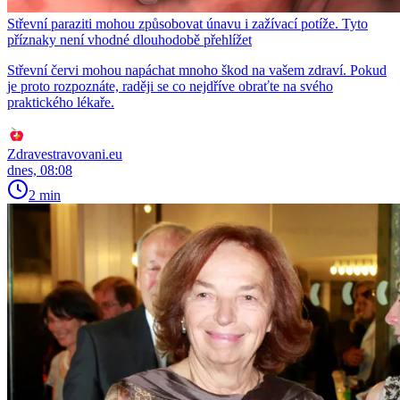
Střevní paraziti mohou způsobovat únavu i zažívací potíže. Tyto
příznaky není vhodné dlouhodobě přehlížet
Střevní červi mohou napáchat mnoho škod na vašem zdraví. Pokud
je proto rozpoznáte, raději se co nejdříve obraťte na svého
praktického lékaře.
Zdravestravovani.eu
dnes, 08:08
2 min