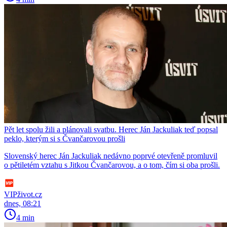
Pět let spolu žili a plánovali svatbu. Herec Ján Jackuliak teď popsal
peklo, kterým si s Čvančarovou prošli
Slovenský herec Ján Jackuliak nedávno poprvé otevřeně promluvil
o pětiletém vztahu s Jitkou Čvančarovou, a o tom, čím si oba prošli.
VIPživot.cz
dnes, 08:21
4 min