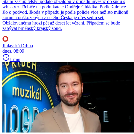
Státní zastupitelství podalo obžalobu v případu investic do sudů s
whisky z Třebíče na podnikatele Ondřeje Chládka. Podle žalobce
šlo o podvod, škoda v případu je podle policie více než sto milionů
korun a poškozených z celého Česka je přes sedm set.
Obžalovanému hrozí pět až deset let vězení. Případem se bude
zabývat brněnský krajský soud.
Jihlavská Drbna
dnes, 08:09
1 min