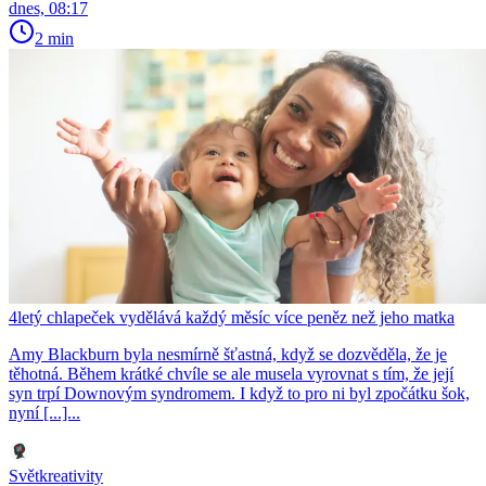
dnes, 08:17
2 min
4letý chlapeček vydělává každý měsíc více peněz než jeho matka
Amy Blackburn byla nesmírně šťastná, když se dozvěděla, že je
těhotná. Během krátké chvíle se ale musela vyrovnat s tím, že její
syn trpí Downovým syndromem. I když to pro ni byl zpočátku šok,
nyní [...]...
Světkreativity