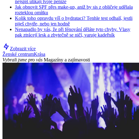
nejspíš utíkají tvoje peníze
Jak obnovit SPF přes make-up, aniž by sis z obličeje udělala
rozteklou omítku
Kolik toho opravdu víš o hydrataci? Tenhle test odhalí, jestli
piješ chytře, nebo jen hodně
Nenapadlo by vás, že při fénování děláte tyto chyby. Vlasy
pak ztrácejí lesk a zbytečně se ničí, varuje kadeřník
Zobrazit více
Ženské centrum
Krása
Vybrali jsme pro vás
Magazíny a zajímavosti