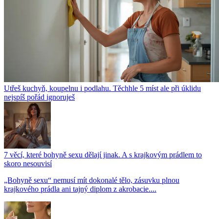
Utřeš kuchyň, koupelnu i podlahu. Těchhle 5 míst ale při úklidu
nejspíš pořád ignoruješ
7 věcí, které bohyně sexu dělají jinak. A s krajkovým prádlem to
skoro nesouvisí
„Bohyně sexu“ nemusí mít dokonalé tělo, zásuvku plnou
krajkového prádla ani tajný diplom z akrobacie....