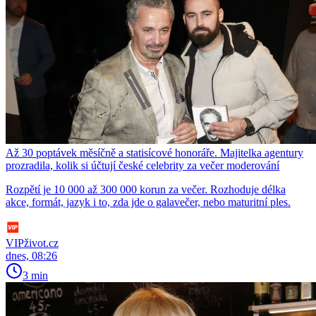
Až 30 poptávek měsíčně a statisícové honoráře. Majitelka agentury
prozradila, kolik si účtují české celebrity za večer moderování
Rozpětí je 10 000 až 300 000 korun za večer. Rozhoduje délka
akce, formát, jazyk i to, zda jde o galavečer, nebo maturitní ples.
VIPživot.cz
dnes, 08:26
3 min