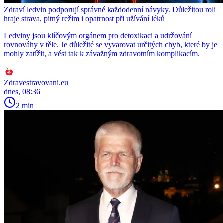
Zdraví ledvin podporují správné každodenní návyky. Důležitou roli
hraje strava, pitný režim i opatrnost při užívání léků
Ledviny jsou klíčovým orgánem pro detoxikaci a udržování
rovnováhy v těle. Je důležité se vyvarovat určitých chyb, které by je
mohly zatížit, a vést tak k závažným zdravotním komplikacím.
Zdravestravovani.eu
dnes, 08:36
2 min