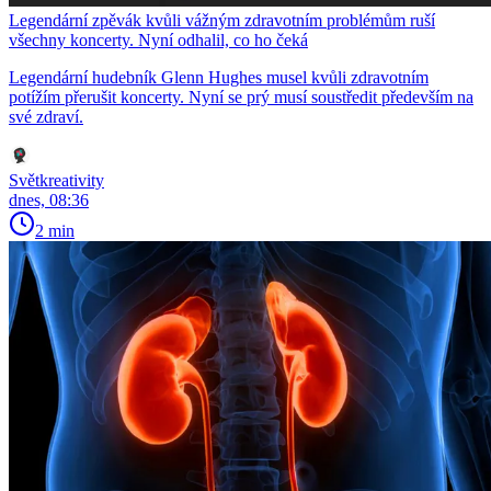
Legendární zpěvák kvůli vážným zdravotním problémům ruší
všechny koncerty. Nyní odhalil, co ho čeká
Legendární hudebník Glenn Hughes musel kvůli zdravotním
potížím přerušit koncerty. Nyní se prý musí soustředit především na
své zdraví.
Světkreativity
dnes, 08:36
2 min