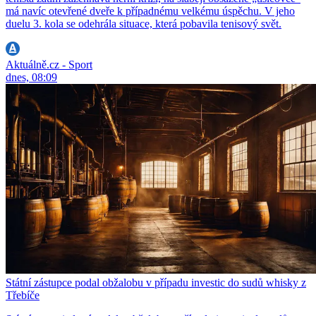
má navíc otevřené dveře k případnému velkému úspěchu. V jeho
duelu 3. kola se odehrála situace, která pobavila tenisový svět.
Aktuálně.cz - Sport
dnes, 08:09
Státní zástupce podal obžalobu v případu investic do sudů whisky z
Třebíče