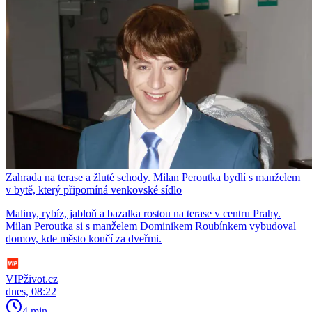
Zahrada na terase a žluté schody. Milan Peroutka bydlí s manželem
v bytě, který připomíná venkovské sídlo
Maliny, rybíz, jabloň a bazalka rostou na terase v centru Prahy.
Milan Peroutka si s manželem Dominikem Roubínkem vybudoval
domov, kde město končí za dveřmi.
VIPživot.cz
dnes, 08:22
4 min