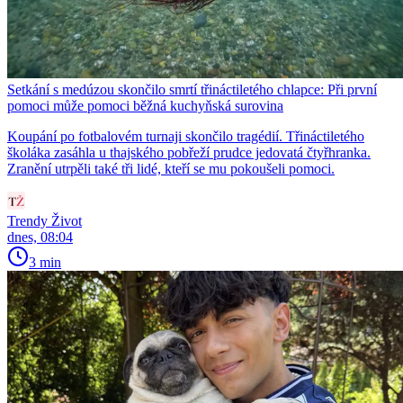
Setkání s medúzou skončilo smrtí třináctiletého chlapce: Při první
pomoci může pomoci běžná kuchyňská surovina
Koupání po fotbalovém turnaji skončilo tragédií. Třináctiletého
školáka zasáhla u thajského pobřeží prudce jedovatá čtyřhranka.
Zranění utrpěli také tři lidé, kteří se mu pokoušeli pomoci.
Trendy Život
dnes, 08:04
3 min