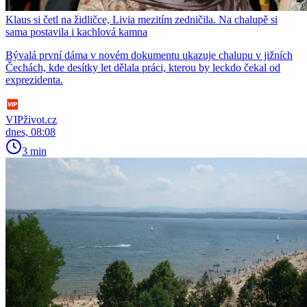
Klaus si četl na židličce, Livia mezitím zedničila. Na chalupě si
sama postavila i kachlová kamna
Bývalá první dáma v novém dokumentu ukazuje chalupu v jižních
Čechách, kde desítky let dělala práci, kterou by leckdo čekal od
exprezidenta.
VIPživot.cz
dnes, 08:08
3 min