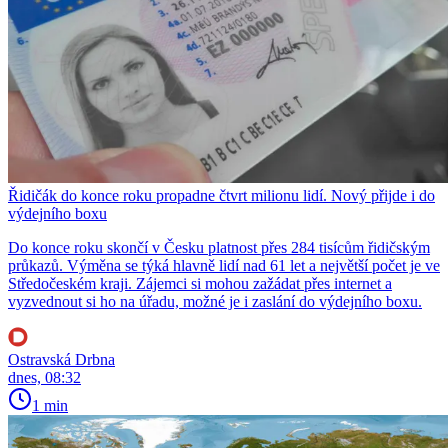
Řidičák do konce roku propadne čtvrt milionu lidí. Nový přijde i do
výdejního boxu
Do konce roku skončí v Česku platnost přes 284 tisícům řidičským
průkazů. Výměna se týká hlavně lidí nad 61 let a největší počet je ve
Středočeském kraji. Zájemci si mohou zažádat přes internet a
vyzvednout si ho na úřadu, možné je i zaslání do výdejního boxu.
Ostravská Drbna
dnes, 08:32
1 min