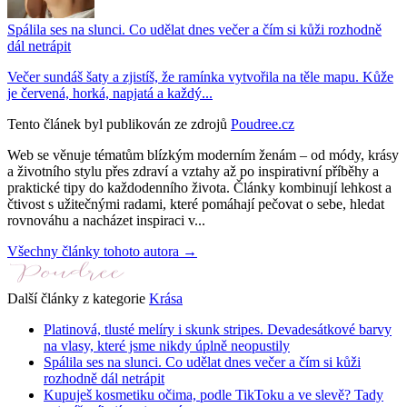
Spálila ses na slunci. Co udělat dnes večer a čím si kůži rozhodně
dál netrápit
Večer sundáš šaty a zjistíš, že ramínka vytvořila na těle mapu. Kůže
je červená, horká, napjatá a každý...
Tento článek byl publikován ze zdrojů
Poudree.cz
Web se věnuje tématům blízkým moderním ženám – od módy, krásy
a životního stylu přes zdraví a vztahy až po inspirativní příběhy a
praktické tipy do každodenního života. Články kombinují lehkost a
čtivost s užitečnými radami, které pomáhají pečovat o sebe, hledat
rovnováhu a nacházet inspiraci v...
Všechny články tohoto autora →
Další články z kategorie
Krása
Platinová, tlusté melíry i skunk stripes. Devadesátkové barvy
na vlasy, které jsme nikdy úplně neopustily
Spálila ses na slunci. Co udělat dnes večer a čím si kůži
rozhodně dál netrápit
Kupuješ kosmetiku očima, podle TikToku a ve slevě? Tady