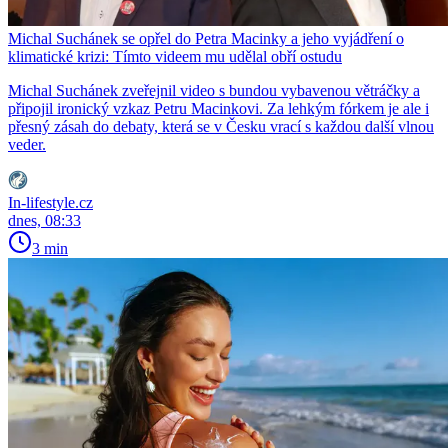
Michal Suchánek se opřel do Petra Macinky a jeho vyjádření o
klimatické krizi: Tímto videem mu udělal obří ostudu
Michal Suchánek zveřejnil video s bundou vybavenou větráčky a
připojil ironický vzkaz Petru Macinkovi. Za lehkým fórkem je ale i
přesný zásah do debaty, která se v Česku vrací s každou další vlnou
veder.
In-lifestyle.cz
dnes, 08:33
3 min