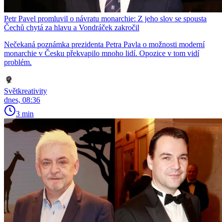
Petr Pavel promluvil o návratu monarchie: Z jeho slov se spousta
Čechů chytá za hlavu a Vondráček zakročil
Nečekaná poznámka prezidenta Petra Pavla o možnosti moderní
monarchie v Česku překvapilo mnoho lidí. Opozice v tom vidí
problém.
Světkreativity
dnes, 08:36
3 min