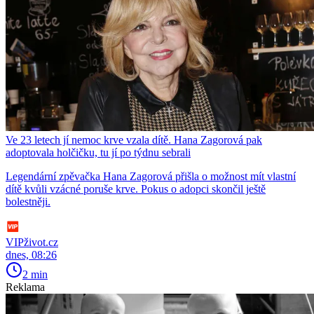
Ve 23 letech jí nemoc krve vzala dítě. Hana Zagorová pak
adoptovala holčičku, tu jí po týdnu sebrali
Legendární zpěvačka Hana Zagorová přišla o možnost mít vlastní
dítě kvůli vzácné poruše krve. Pokus o adopci skončil ještě
bolestněji.
VIPživot.cz
dnes, 08:26
2 min
Reklama