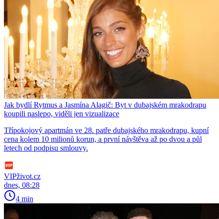
Jak bydlí Rytmus a Jasmína Alagič: Byt v dubajském mrakodrapu
koupili naslepo, viděli jen vizualizace
Třípokojový apartmán ve 28. patře dubajského mrakodrapu, kupní
cena kolem 10 milionů korun, a první návštěva až po dvou a půl
letech od podpisu smlouvy.
VIPživot.cz
dnes, 08:28
4 min