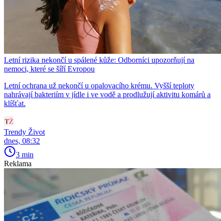
Letní rizika nekončí u spálené kůže: Odborníci upozorňují na
nemoci, které se šíří Evropou
Letní ochrana už nekončí u opalovacího krému. Vyšší teploty
nahrávají bakteriím v jídle i ve vodě a prodlužují aktivitu komárů a
klíšťat.
Trendy Život
dnes, 08:32
3 min
Reklama