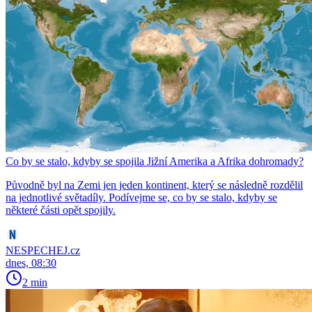
Co by se stalo, kdyby se spojila Jižní Amerika a Afrika dohromady?
Původně byl na Zemi jen jeden kontinent, který se následně rozdělil
na jednotlivé světadíly. Podívejme se, co by se stalo, kdyby se
některé části opět spojily.
NESPECHEJ.cz
dnes, 08:30
2 min