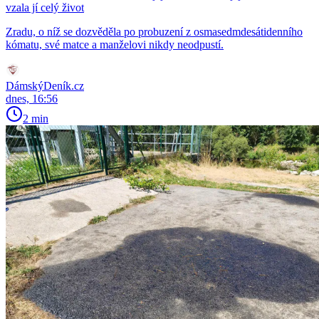
vzala jí celý život
Zradu, o níž se dozvěděla po probuzení z osmasedmdesátidenního
kómatu, své matce a manželovi nikdy neodpustí.
DámskýDeník.cz
dnes, 16:56
2 min