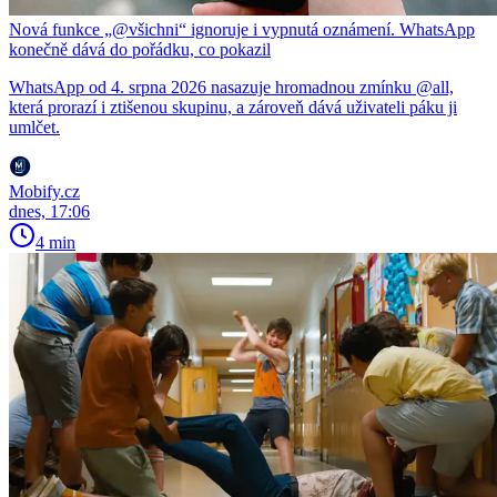
Nová funkce „@všichni“ ignoruje i vypnutá oznámení. WhatsApp
konečně dává do pořádku, co pokazil
WhatsApp od 4. srpna 2026 nasazuje hromadnou zmínku @all,
která prorazí i ztišenou skupinu, a zároveň dává uživateli páku ji
umlčet.
Mobify.cz
dnes, 17:06
4 min