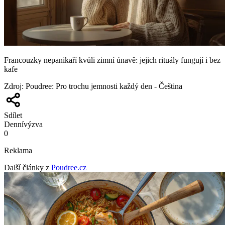
Francouzky nepanikaří kvůli zimní únavě: jejich rituály fungují i bez
kafe
Zdroj
:
Poudree: Pro trochu jemnosti každý den - Čeština
Sdílet
Denní
výzva
0
Reklama
Další články z
Poudree.cz