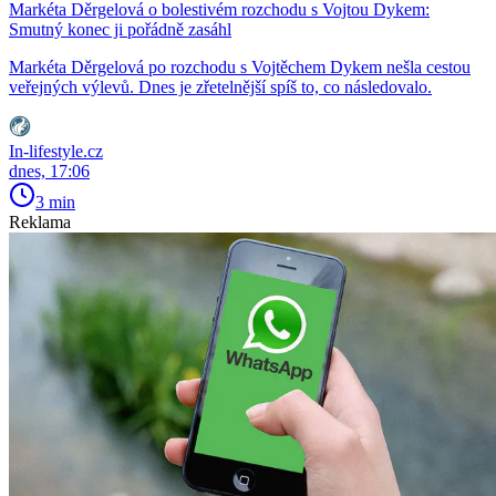
Markéta Děrgelová o bolestivém rozchodu s Vojtou Dykem:
Smutný konec ji pořádně zasáhl
Markéta Děrgelová po rozchodu s Vojtěchem Dykem nešla cestou
veřejných výlevů. Dnes je zřetelnější spíš to, co následovalo.
In-lifestyle.cz
dnes, 17:06
3 min
Reklama