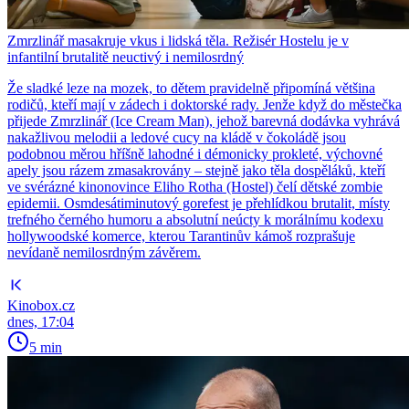
Zmrzlinář masakruje vkus i lidská těla. Režisér Hostelu je v
infantilní brutalitě neuctivý i nemilosrdný
Že sladké leze na mozek, to dětem pravidelně připomíná většina
rodičů, kteří mají v zádech i doktorské rady. Jenže když do městečka
přijede Zmrzlinář (Ice Cream Man), jehož barevná dodávka vyhrává
nakažlivou melodii a ledové cucy na kládě v čokoládě jsou
podobnou měrou hříšně lahodné i démonicky prokleté, výchovné
apely jsou rázem zmasakrovány – stejně jako těla dospěláků, kteří
ve svérázné kinonovince Eliho Rotha (Hostel) čelí dětské zombie
epidemii. Osmdesátiminutový gorefest je přehlídkou brutalit, místy
trefného černého humoru a absolutní neúcty k morálnímu kodexu
hollywoodské komerce, kterou Tarantinův kámoš rozprašuje
nevídaně nemilosrdným závěrem.
Kinobox.cz
dnes, 17:04
5 min