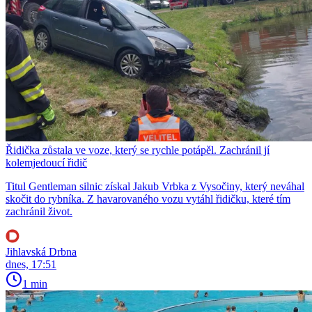
Řidička zůstala ve voze, který se rychle potápěl. Zachránil jí
kolemjedoucí řidič
Titul Gentleman silnic získal Jakub Vrbka z Vysočiny, který neváhal
skočit do rybníka. Z havarovaného vozu vytáhl řidičku, které tím
zachránil život.
Jihlavská Drbna
dnes, 17:51
1 min