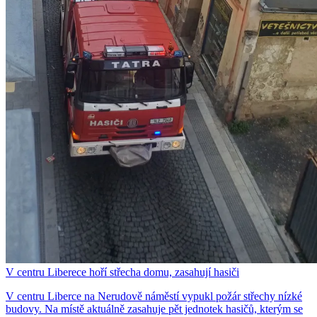
V centru Liberece hoří střecha domu, zasahují hasiči
V centru Liberce na Nerudově náměstí vypukl požár střechy nízké
budovy. Na místě aktuálně zasahuje pět jednotek hasičů, kterým se