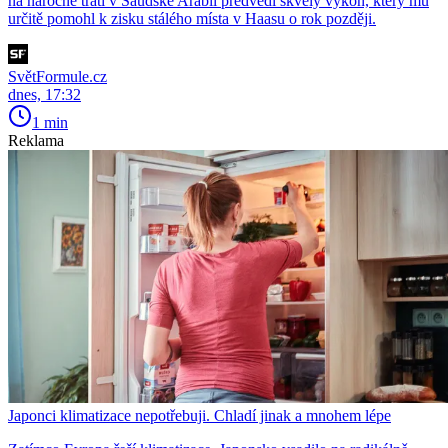
na náročné trati v Saúdské Arábii předvedl skvělý výkon, který mu
určitě pomohl k zisku stálého místa v Haasu o rok později.
SvětFormule.cz
dnes, 17:32
1 min
Reklama
Japonci klimatizace nepotřebuji. Chladí jinak a mnohem lépe