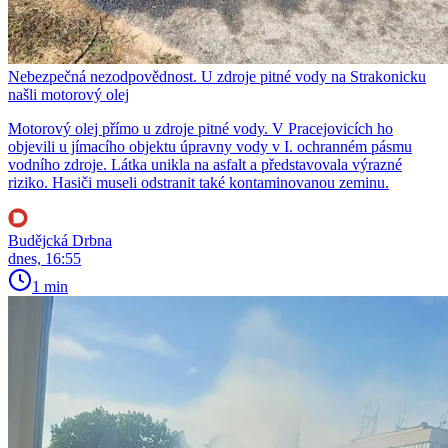
Nebezpečná nezodpovědnost. U zdroje pitné vody na Strakonicku
našli motorový olej
Motorový olej přímo u zdroje pitné vody. V Pracejovicích ho
objevili u jímacího objektu úpravny vody v I. ochranném pásmu
vodního zdroje. Látka unikla na asfalt a představovala výrazné
riziko. Hasiči museli odstranit také kontaminovanou zeminu.
Budějcká Drbna
dnes, 16:55
1 min