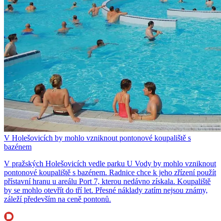
V Holešovicích by mohlo vzniknout pontonové koupaliště s
bazénem
V pražských Holešovicích vedle parku U Vody by mohlo vzniknout
pontonové koupaliště s bazénem. Radnice chce k jeho zřízení použít
přístavní hranu u areálu Port 7, kterou nedávno získala. Koupaliště
by se mohlo otevřít do tří let. Přesné náklady zatím nejsou známy,
záleží především na ceně pontonů.