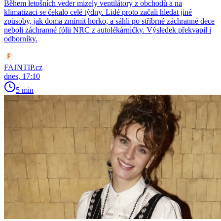
Během letošních veder mizely ventilátory z obchodů a na
klimatizaci se čekalo celé týdny. Lidé proto začali hledat jiné
způsoby, jak doma zmírnit horko, a sáhli po stříbrné záchranné dece
neboli záchranné fólii NRC z autolékárničky. Výsledek překvapil i
odborníky.
FAJNTIP.cz
dnes, 17:10
5 min