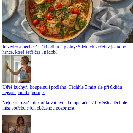
Je vedro a nechceš stát hodinu u plotny: 5 letních večeří z jednoho
hrnce, které šetří čas i nádobí
Utřeš kuchyň, koupelnu i podlahu. Těchhle 5 míst ale při úklidu
nejspíš pořád ignoruješ
Nejde o to začít dezinfikovat byt jako operační sál. Většina těchhle
míst potřebuje jen občasnou pozornost...