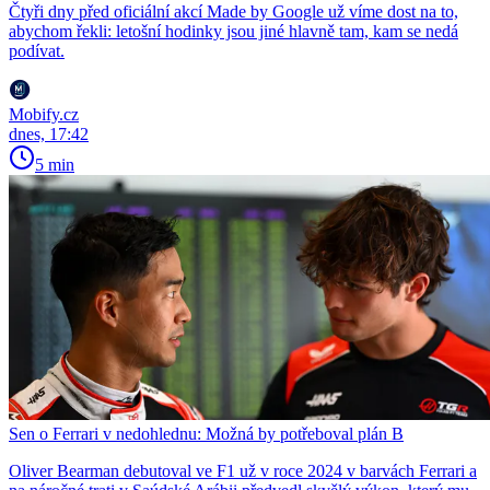
Čtyři dny před oficiální akcí Made by Google už víme dost na to,
abychom řekli: letošní hodinky jsou jiné hlavně tam, kam se nedá
podívat.
Mobify.cz
dnes, 17:42
5 min
Sen o Ferrari v nedohlednu: Možná by potřeboval plán B
Oliver Bearman debutoval ve F1 už v roce 2024 v barvách Ferrari a