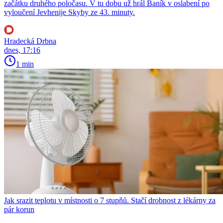
začátku druhého poločasu. V tu dobu už hrál Baník v oslabení po
vyloučení Jevhenije Skyby ze 43. minuty.
Hradecká Drbna
dnes, 17:16
1 min
Jak srazit teplotu v místnosti o 7 stupňů. Stačí drobnost z lékárny za
pár korun