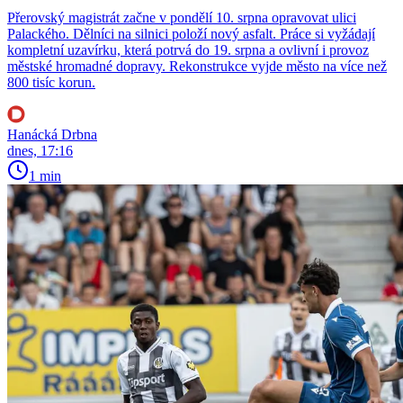
Přerovský magistrát začne v pondělí 10. srpna opravovat ulici
Palackého. Dělníci na silnici položí nový asfalt. Práce si vyžádají
kompletní uzavírku, která potrvá do 19. srpna a ovlivní i provoz
městské hromadné dopravy. Rekonstrukce vyjde město na více než
800 tisíc korun.
Hanácká Drbna
dnes, 17:16
1 min