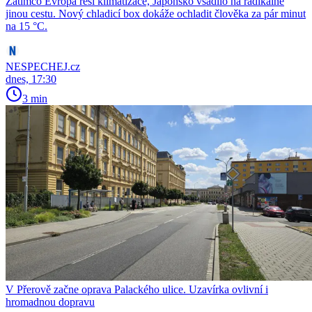
Zatímco Evropa řeší klimatizace, Japonsko vsadilo na radikálně
jinou cestu. Nový chladicí box dokáže ochladit člověka za pár minut
na 15 °C.
NESPECHEJ.cz
dnes, 17:30
3 min
V Přerově začne oprava Palackého ulice. Uzavírka ovlivní i
hromadnou dopravu