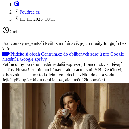
Poudree.cz
11. 11. 2025, 10:11
2 min
Francouzky nepanikaří kvůli zimní únavě: jejich rituály fungují i bez
kafe
Přidejte si obsah Centrum.cz do oblíbených zdrojů pro Google
hledání a Google zprávy
Zatímco my po ránu hledáme další espresso, Francouzky si dávají
na čas. Nesnaží se přemoci únavu, ale pracují s ní. Věří, že tělo ví,
kdy zvolnit — a místo kofeinu volí dech, světlo, dotek a vodu.
Jejich přístup ke klidu není lenost, ale umění žít pomaleji.