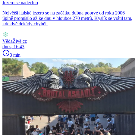
Jezero se nadechlo
Největší italské jezero se na začátku dubna poprvé od roku 2006
úplně promísilo až ke dnu v hloubce 270 metrů. Kyslík se vrátil tam,
kde dvě dekády chyběl.
VědaŽivě.cz
dnes, 16:43
3 min