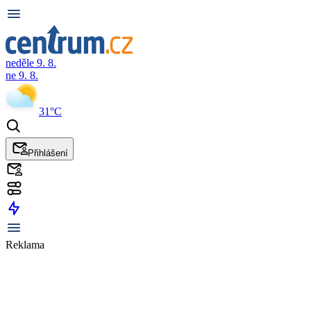
neděle 9. 8.
ne 9. 8.
31°C
Přihlášení
Reklama