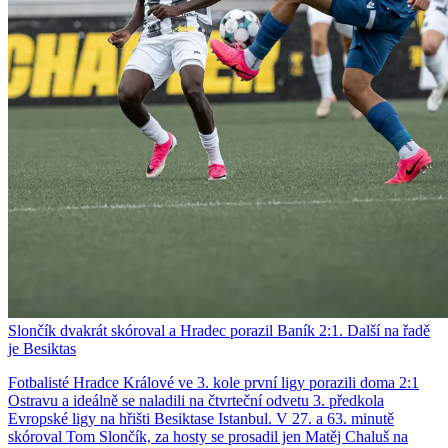
Slončík dvakrát skóroval a Hradec porazil Baník 2:1. Další na řadě
je Besiktas
Fotbalisté Hradce Králové ve 3. kole první ligy porazili doma 2:1
Ostravu a ideálně se naladili na čtvrteční odvetu 3. předkola
Evropské ligy na hřišti Besiktase Istanbul. V 27. a 63. minutě
skóroval Tom Slončík, za hosty se prosadil jen Matěj Chaluš na