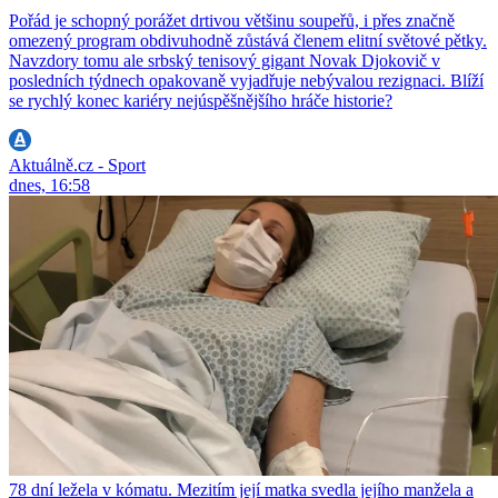
Pořád je schopný porážet drtivou většinu soupeřů, i přes značně
omezený program obdivuhodně zůstává členem elitní světové pětky.
Navzdory tomu ale srbský tenisový gigant Novak Djokovič v
posledních týdnech opakovaně vyjadřuje nebývalou rezignaci. Blíží
se rychlý konec kariéry nejúspěšnějšího hráče historie?
Aktuálně.cz - Sport
dnes, 16:58
78 dní ležela v kómatu. Mezitím její matka svedla jejího manžela a