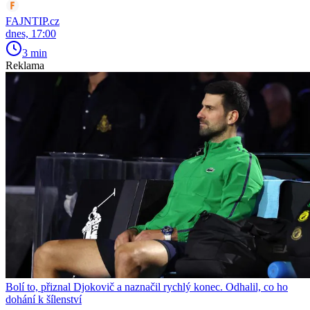
FAJNTIP.cz
dnes, 17:00
3 min
Reklama
Bolí to, přiznal Djokovič a naznačil rychlý konec. Odhalil, co ho
dohání k šílenství