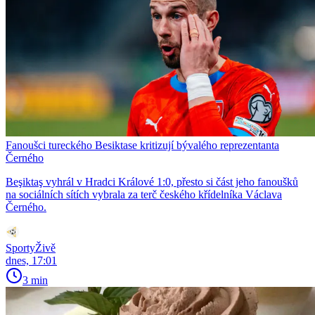
Fanoušci tureckého Besiktase kritizují bývalého reprezentanta
Černého
Beşiktaş vyhrál v Hradci Králové 1:0, přesto si část jeho fanoušků
na sociálních sítích vybrala za terč českého křídelníka Václava
Černého.
SportyŽivě
dnes, 17:01
3 min