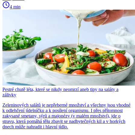
4 min
Pestré chutě léta, které se nikdy neomrzí aneb tipy na saláty a
zálivky
Zeleninových salátů je nepřeberné množství a všechny jsou vhodné
k odlehčení jídelníčku a k posílení organismu. I přes přítomnost
zakysané smetany, sýrů a majonézy (v malém množství), jde o
stravu, která pomáhá tělu zbavit se nadbytečných kil a v horkých
dnech může nahradit i hlavní jídlo.