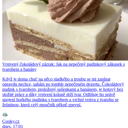
Vrstvený čokoládový zázrak: Jak na nepečený pudinkový zákusek s
tvarohem a banány
Když je doma chuť na něco sladkého a troubu se mi zapínat
opravdu nechce, sahám po tomhle nepečeném dezertu. Čokoládový
pudink s tvarohem, proložený sušenkami a banánem, je hotový bez
složité práce a díky vrstvení krásně drží tvar. Odlišuje ho právě
spojení horkého pudinku s tvarohem a vrchní vrstva z tvarohu se
želatinou, která celý moučník pěkně zpevní.
Cooky.cz
dnes, 17:01