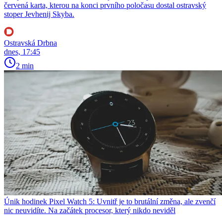
červená karta, kterou na konci prvního poločasu dostal ostravský
stoper Jevhenij Skyba.
Ostravská Drbna
dnes, 17:45
2 min
Únik hodinek Pixel Watch 5: Uvnitř je to brutální změna, ale zvenčí
nic neuvidíte. Na začátek procesor, který nikdo neviděl