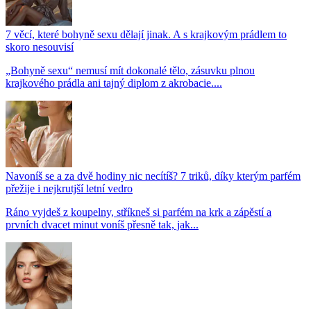
7 věcí, které bohyně sexu dělají jinak. A s krajkovým prádlem to
skoro nesouvisí
„Bohyně sexu“ nemusí mít dokonalé tělo, zásuvku plnou
krajkového prádla ani tajný diplom z akrobacie....
Navoníš se a za dvě hodiny nic necítíš? 7 triků, díky kterým parfém
přežije i nejkrutjší letní vedro
Ráno vyjdeš z koupelny, stříkneš si parfém na krk a zápěstí a
prvních dvacet minut voníš přesně tak, jak...