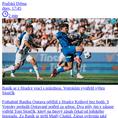
Pražská Drbna
dnes, 17:45
2 min
Baník se z Hradce vrací s prázdnou. Votrokům vystřelil výhru
Slončík
Fotbalisté Baníku Ostrava odjíždí z Hradce Králové bez bodů. S
Votroky prohráli Ostravané potřetí za sebou. Dva góly jim v zápase
vstřelil Tom Slončík, který na ligový zásah čekal od loňského
listopadu. Za Baník se trefil Matěj Chaluš. Zápas ovlivnila také