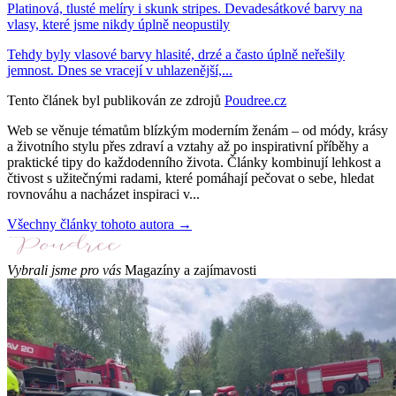
Platinová, tlusté melíry i skunk stripes. Devadesátkové barvy na
vlasy, které jsme nikdy úplně neopustily
Tehdy byly vlasové barvy hlasité, drzé a často úplně neřešily
jemnost. Dnes se vracejí v uhlazenější,...
Tento článek byl publikován ze zdrojů
Poudree.cz
Web se věnuje tématům blízkým moderním ženám – od módy, krásy
a životního stylu přes zdraví a vztahy až po inspirativní příběhy a
praktické tipy do každodenního života. Články kombinují lehkost a
čtivost s užitečnými radami, které pomáhají pečovat o sebe, hledat
rovnováhu a nacházet inspiraci v...
Všechny články tohoto autora →
Vybrali jsme pro vás
Magazíny a zajímavosti