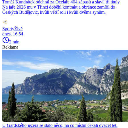
Tomáš Kundrátek odehrál za Oceláře 404 zápasů a slavil tři tituly.
Na jaře 2026 mu v Třinci doběhl kontrakt a obránce zamířil do
Českých Budějovic, kvůli větší roli i kvůli dvěma synům.
SportyŽivě
dnes, 16:54
2 min
Reklama
U Gardského jezera se stalo něco, na co místní čekali dvacet let.