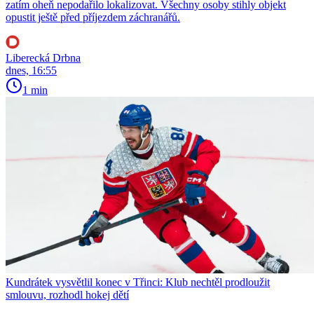
zatím oheň nepodařilo lokalizovat. Všechny osoby stihly objekt
opustit ještě před příjezdem záchranářů.
Liberecká Drbna
dnes, 16:55
1 min
Kundrátek vysvětlil konec v Třinci: Klub nechtěl prodloužit
smlouvu, rozhodl hokej dětí