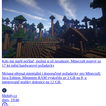
Kdo má starší počítač, možná si už nezahraje. Minecraft poprvé za
17 let mění hardwarové požadavky
Mojang přepsal minimální i doporučené požadavky pro Minecraft:
Java Edition. Minimum RAM vyskočilo ze 2 GB na 8, u
integrované grafiky dokonce na 12 GB.
Mobify.cz
dnes, 19:46