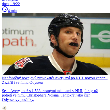
dnes, 19:22
4 min
Nenáviděný hokejový provokatér Avery má po NHL novou kariéru.
Zazářil i ve filmu Odyssea
Sean Avery, muž s 1 533 trestnými minutami v NHL, hraje už
potřetí ve filmu Christophera Nolana. Tentokrát jako člen
Odysseovy posádky.