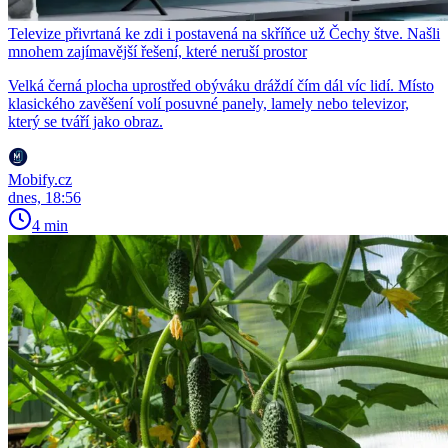
Televize přivrtaná ke zdi i postavená na skříňce už Čechy štve. Našli
mnohem zajímavější řešení, které neruší prostor
Velká černá plocha uprostřed obýváku dráždí čím dál víc lidí. Místo
klasického zavěšení volí posuvné panely, lamely nebo televizor,
který se tváří jako obraz.
Mobify.cz
dnes, 18:56
4 min