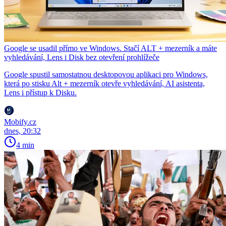
Google se usadil přímo ve Windows. Stačí ALT + mezerník a máte
vyhledávání, Lens i Disk bez otevření prohlížeče
Google spustil samostatnou desktopovou aplikaci pro Windows,
která po stisku Alt + mezerník otevře vyhledávání, AI asistenta,
Lens i přístup k Disku.
Mobify.cz
dnes, 20:32
4 min