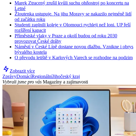
Marek Ztracený zrušil kvůli suchu ohňostroj po koncertu na
Letné
Žloutenka ustupuje. Na jihu Moravy se nakazilo nejméně lidí
od začátku roku
Studenti zaplnili koleje v Olomouci rychleji než loni. UP řeší
rozšíření kapacit
Příměstské vlaky v Praze a okolí budou od roku 2030
provozovat České dráhy
Náměstí v České Lípě dostane novou dlažbu. Vznikne i obrys
bývalého kostela
O převodu letiště v Karlových Varech se rozhodne na podzim
Zobrazit více
Zprávy
Domácí
Regionální
Jihočeský kraj
Vybrali jsme pro vás
Magazíny a zajímavosti