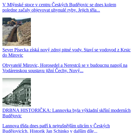
V Mlýnské stoce v centru Českých Budějovic se dnes kolem
poledne začaly objevovat uhynulé ryby. Jejich těla...
Sever Písecka získá nový zdroj pitné vody. Staví se vodovod z Krsic
do Mirovic
Obyvatelé Mirovic, Horosedel a Nerestců se v budoucnu napojí na
Vodárenskou soustavu jižní Čechy. Nový...
DRBNA HISTORIČKA: Lannovka byla výkladní skříní moderních
Budějovic
Lannova třída dnes patří k nejrušnějším ulicím v Českých
Budějovicích. Historik Jan Schinko v dalším díle...