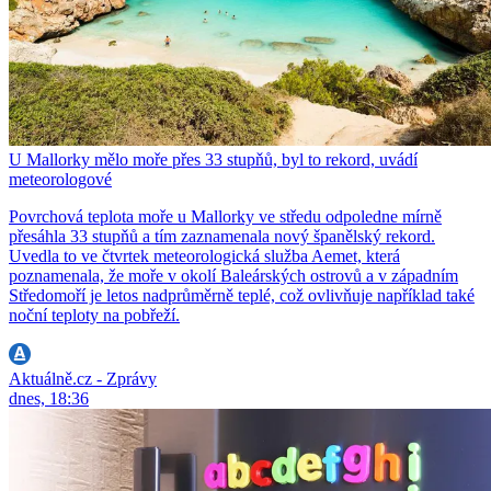
U Mallorky mělo moře přes 33 stupňů, byl to rekord, uvádí
meteorologové
Povrchová teplota moře u Mallorky ve středu odpoledne mírně
přesáhla 33 stupňů a tím zaznamenala nový španělský rekord.
Uvedla to ve čtvrtek meteorologická služba Aemet, která
poznamenala, že moře v okolí Baleárských ostrovů a v západním
Středomoří je letos nadprůměrně teplé, což ovlivňuje například také
noční teploty na pobřeží.
Aktuálně.cz - Zprávy
dnes, 18:36