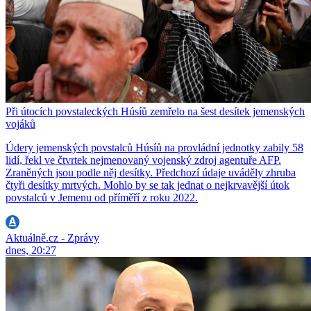
Při útocích povstaleckých Húsíů zemřelo na šest desítek jemenských
vojáků
Údery jemenských povstalců Húsíů na provládní jednotky zabily 58
lidí, řekl ve čtvrtek nejmenovaný vojenský zdroj agentuře AFP.
Zraněných jsou podle něj desítky. Předchozí údaje uváděly zhruba
čtyři desítky mrtvých. Mohlo by se tak jednat o nejkrvavější útok
povstalců v Jemenu od příměří z roku 2022.
Aktuálně.cz - Zprávy
dnes, 20:27