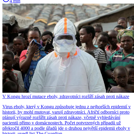
4 min
V Kongu hrozí mutace eboly, zdravotníci rozšíří zásah proti nákaze
Virus eboly, který v Kongu způsobuje jednu z nejhorších epidemií v
historii, by mohl mutovat, varují zdravotníci. Afričtí odborníci proto
plánují výrazně rozšířit zásah proti nákaze, včetně vyhledávání
pacientů přímo v domácnostech. Počet potvrzených případů už
překročil 4000 a podle úřadů jde o druhou největší epidemii eboly v
historii, uvedl list The Guardian.