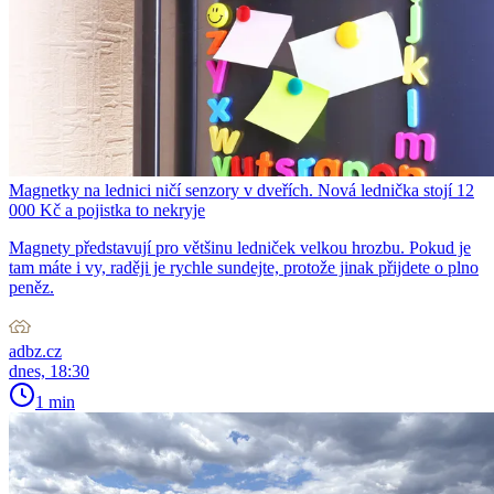
Magnetky na lednici ničí senzory v dveřích. Nová lednička stojí 12
000 Kč a pojistka to nekryje
Magnety představují pro většinu ledniček velkou hrozbu. Pokud je
tam máte i vy, raději je rychle sundejte, protože jinak přijdete o plno
peněz.
adbz.cz
dnes, 18:30
1 min