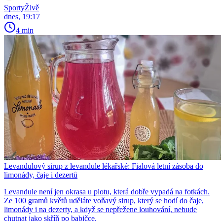
SportyŽivě
dnes, 19:17
4 min
Levandulový sirup z levandule lékařské: Fialová letní zásoba do
limonády, čaje i dezertů
Levandule není jen okrasa u plotu, která dobře vypadá na fotkách.
Ze 100 gramů květů uděláte voňavý sirup, který se hodí do čaje,
limonády i na dezerty, a když se nepřežene louhování, nebude
chutnat jako skříň po babičce.