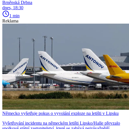
Brněnská Drbna
dnes, 18:30
1 min
Reklama
Německo vyšetřuje pokus o vyvolání exploze na letišti v Lipsku
Vyšetřování incidentu na německém letišti Lipsko/Halle převzalo
spolkové státní zastupitelství, které se zabývá nejzávažnější