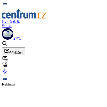
čtvrtek 6. 8.
čt 6. 8.
27°C
Přihlášení
Reklama