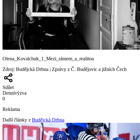
Olena_Kovalchuk_1_Mezi_rámem_a_realitou
Zdroj
:
Budějcká Drbna | Zprávy z Č. Budějovic a jižních Čech
Sdílet
Denní
výzva
0
Reklama
Další články z
Budějcká Drbna