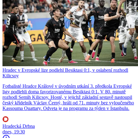
Hradec v Evropské lize podlehl Besiktasi 0:1, v oslabení rozhodl
Kilicsoy
Fotbalisté Hradce Králové v úvodním utkání 3. předkola Evropské
ligy podlehli doma favorizovanému Besiktasi 0:1. V 80. minutě
rozhodl Semih Kilicsoy. Hosté, v jejichž základní sestavě nastoupil
český křídelník Václav Černý, hráli od 71. minuty bez vyloučeného
Kassouma Ouattary. Odveta je na programu za týden v Istanbulu.
Hradecká Drbna
dnes, 19:30