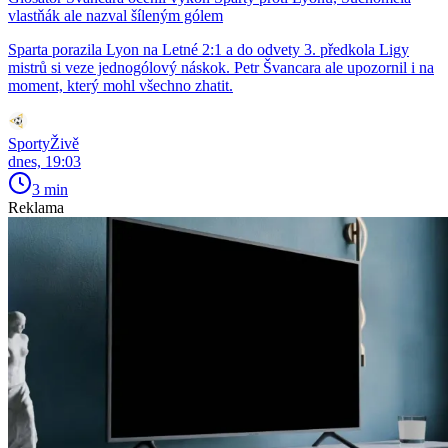
vlastňák ale nazval šíleným gólem
Sparta porazila Lyon na Letné 2:1 a do odvety 3. předkola Ligy
mistrů si veze jednogólový náskok. Petr Švancara ale upozornil i na
moment, který mohl všechno zhatit.
SportyŽivě
dnes, 19:03
3 min
Reklama