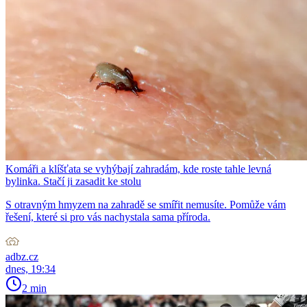
Komáři a klíšťata se vyhýbají zahradám, kde roste tahle levná
bylinka. Stačí ji zasadit ke stolu
S otravným hmyzem na zahradě se smířit nemusíte. Pomůže vám
řešení, které si pro vás nachystala sama příroda.
adbz.cz
dnes, 19:34
2 min