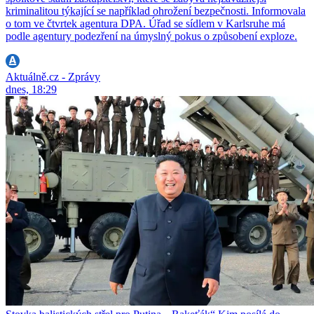
kriminalitou týkající se například ohrožení bezpečnosti. Informovala
o tom ve čtvrtek agentura DPA. Úřad se sídlem v Karlsruhe má
podle agentury podezření na úmyslný pokus o způsobení exploze.
Aktuálně.cz - Zprávy
dnes, 18:29