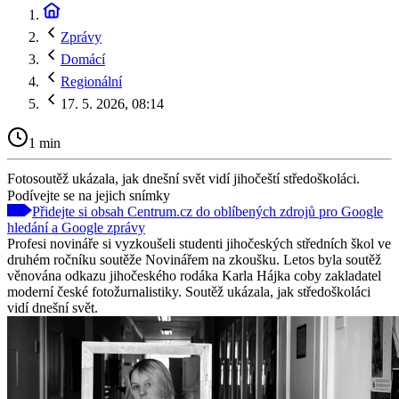
Zprávy
Domácí
Regionální
17. 5. 2026, 08:14
1 min
Fotosoutěž ukázala, jak dnešní svět vidí jihočeští středoškoláci.
Podívejte se na jejich snímky
Přidejte si obsah Centrum.cz do oblíbených zdrojů pro Google
hledání a Google zprávy
Profesi novináře si vyzkoušeli studenti jihočeských středních škol ve
druhém ročníku soutěže Novinářem na zkoušku. Letos byla soutěž
věnována odkazu jihočeského rodáka Karla Hájka coby zakladatel
moderní české fotožurnalistiky. Soutěž ukázala, jak středoškoláci
vidí dnešní svět.