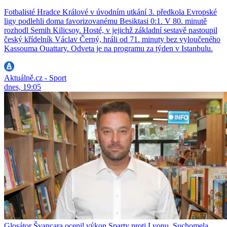
Fotbalisté Hradce Králové v úvodním utkání 3. předkola Evropské
ligy podlehli doma favorizovanému Besiktasi 0:1. V 80. minutě
rozhodl Semih Kilicsoy. Hosté, v jejichž základní sestavě nastoupil
český křídelník Václav Černý, hráli od 71. minuty bez vyloučeného
Kassouma Ouattary. Odveta je na programu za týden v Istanbulu.
Aktuálně.cz - Sport
dnes, 19:05
Glosátor Švancara ocenil výkon Sparty proti Lyonu, Suchomela