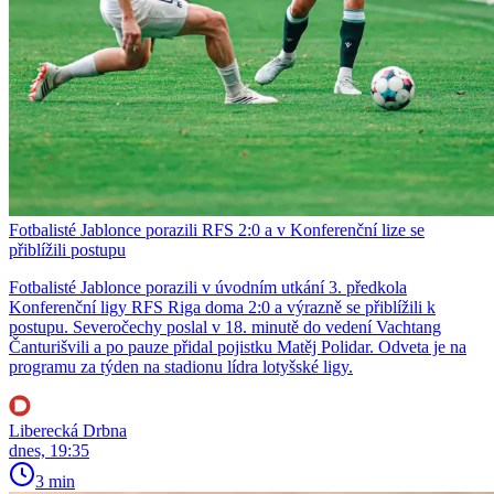
Fotbalisté Jablonce porazili RFS 2:0 a v Konferenční lize se
přiblížili postupu
Fotbalisté Jablonce porazili v úvodním utkání 3. předkola
Konferenční ligy RFS Riga doma 2:0 a výrazně se přiblížili k
postupu. Severočechy poslal v 18. minutě do vedení Vachtang
Čanturišvili a po pauze přidal pojistku Matěj Polidar. Odveta je na
programu za týden na stadionu lídra lotyšské ligy.
Liberecká Drbna
dnes, 19:35
3 min