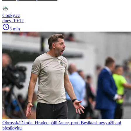
Cooky.cz
dnes, 19:12
3 min
Obrovská škoda. Hradec pálil šance, proti Besiktasi nevyužil ani
přesilovku