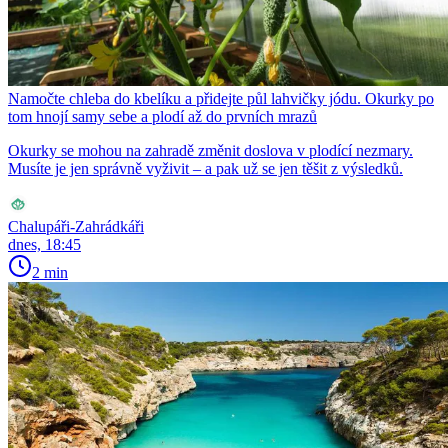
Namočte chleba do kbelíku a přidejte půl lahvičky jódu. Okurky po
tom hnojí samy sebe a plodí až do prvních mrazů
Okurky se mohou na zahradě změnit doslova v plodící nezmary.
Musíte je jen správně vyživit – a pak už se jen těšit z výsledků.
Chalupáři-Zahrádkáři
dnes, 18:45
2 min