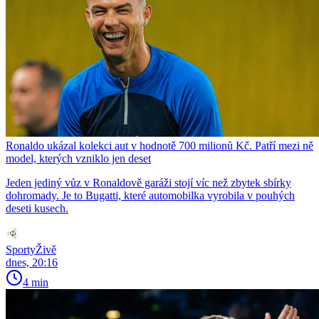
Ronaldo ukázal kolekci aut v hodnotě 700 milionů Kč. Patří mezi ně
model, kterých vzniklo jen deset
Jeden jediný vůz v Ronaldově garáži stojí víc než zbytek sbírky
dohromady. Je to Bugatti, které automobilka vyrobila v pouhých
deseti kusech.
SportyŽivě
dnes, 20:16
4 min