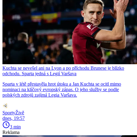
Kuchta se nevešel ani na Lyon a po příchodu Brunese je blízko
odchodu. Sparta jedná s Legií Varšava
Sparta v létě přestavěla hrot útoku a Jan Kuchta se ocitl mimo
nominaci na klíčový evropský zápas. O jeho služby se podle
polských zdrojů zajímá Legia Varšava.
SportyŽivě
dnes, 19:57
3 min
Reklama