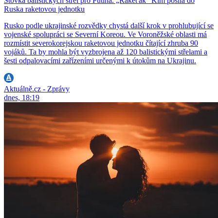
Stovka balistických střel pro Putina. „Rakeťák“ Kim posílá do
Ruska raketovou jednotku
Rusko podle ukrajinské rozvědky chystá další krok v prohlubující se
vojenské spolupráci se Severní Koreou. Ve Voroněžské oblasti má
rozmístit severokorejskou raketovou jednotku čítající zhruba 90
vojáků. Ta by mohla být vyzbrojena až 120 balistickými střelami a
šesti odpalovacími zařízeními určenými k útokům na Ukrajinu.
Aktuálně.cz - Zprávy
dnes, 18:19