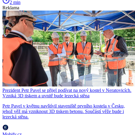
2 min
Reklama
Prezident Petr Pavel se přijel podívat na nový kostel v Neratovicích.
Vzniká 3D tiskem a uvnitř bude lezecká stěna
Petr Pavel v květnu navštívil staveniště prvního kostela v Česku,
jehož věž má vzniknout 3D tiskem betonu. Součástí věže bude i
lezecká stěna.
Mobify.cz