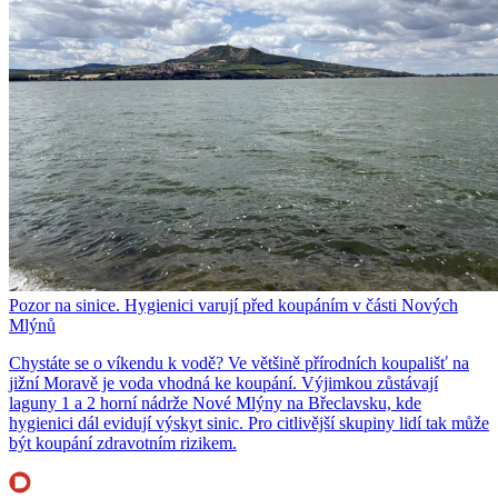
Pozor na sinice. Hygienici varují před koupáním v části Nových
Mlýnů
Chystáte se o víkendu k vodě? Ve většině přírodních koupališť na
jižní Moravě je voda vhodná ke koupání. Výjimkou zůstávají
laguny 1 a 2 horní nádrže Nové Mlýny na Břeclavsku, kde
hygienici dál evidují výskyt sinic. Pro citlivější skupiny lidí tak může
být koupání zdravotním rizikem.