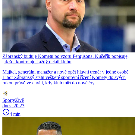
Zábranský buduje Kometu po vzoru Fergusona. Kučeřík popisuje,
jak šéf kontroluje každý detail klubu
Majitel, generální manažer a nově opět hlavní trenér v jedné osobě.
Libor Zábranský stáhl veškeré sportovní řízení Komety do svých
rukou právě ve chvíli, kdy klub míří do nové éry.
SportyŽivě
dnes, 20:23
4 min