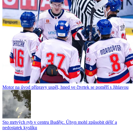
Motor na úvod přípravy uspěl, hned ve čtvrtek se poměří s Jihlavou
Sto mrtvých ryb v centru Budějc. Úhyn mohl způsobit déšť a
nedostatek kyslíku