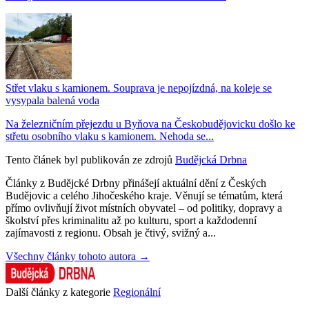
Střet vlaku s kamionem. Souprava je nepojízdná, na koleje se
vysypala balená voda
Na železničním přejezdu u Byňova na Českobudějovicku došlo ke
střetu osobního vlaku s kamionem. Nehoda se...
Tento článek byl publikován ze zdrojů
Budějcká Drbna
Články z Budějcké Drbny přinášejí aktuální dění z Českých
Budějovic a celého Jihočeského kraje. Věnují se tématům, která
přímo ovlivňují život místních obyvatel – od politiky, dopravy a
školství přes kriminalitu až po kulturu, sport a každodenní
zajímavosti z regionu. Obsah je čtivý, svižný a...
Všechny články tohoto autora →
Další články z kategorie
Regionální