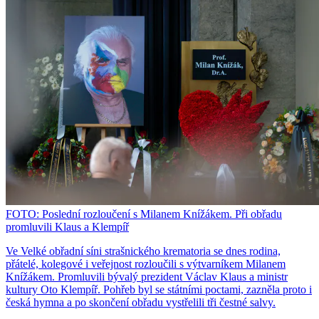
FOTO: Poslední rozloučení s Milanem Knížákem. Při obřadu
promluvili Klaus a Klempíř
Ve Velké obřadní síni strašnického krematoria se dnes rodina,
přátelé, kolegové i veřejnost rozloučili s výtvarníkem Milanem
Knížákem. Promluvili bývalý prezident Václav Klaus a ministr
kultury Oto Klempíř. Pohřeb byl se státními poctami, zazněla proto i
česká hymna a po skončení obřadu vystřelili tři čestné salvy.