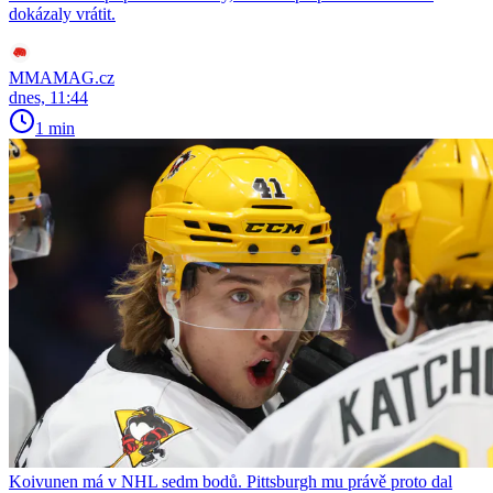
dokázaly vrátit.
MMAMAG.cz
dnes, 11:44
1 min
Koivunen má v NHL sedm bodů. Pittsburgh mu právě proto dal