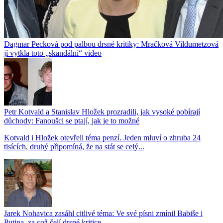
Dagmar Pecková pod palbou drsné kritiky: Mračková Vildumetzová
jí vytkla toto „skandální“ video
Petr Kotvald a Stanislav Hložek prozradili, jak vysoké pobírají
důchody: Fanoušci se ptají, jak je to možné
Kotvald i Hložek otevřeli téma penzí. Jeden mluví o zhruba 24
tisících, druhý připomíná, že na stát se celý...
Jarek Nohavica zasáhl citlivé téma: Ve své písni zmínil Babiše i
Putina, za což čelí drsné kritice