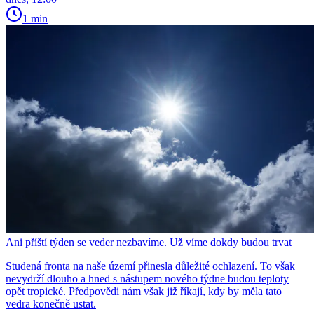
1 min
Ani příští týden se veder nezbavíme. Už víme dokdy budou trvat
Studená fronta na naše území přinesla důležité ochlazení. To však
nevydrží dlouho a hned s nástupem nového týdne budou teploty
opět tropické. Předpovědi nám však již říkají, kdy by měla tato
vedra konečně ustat.