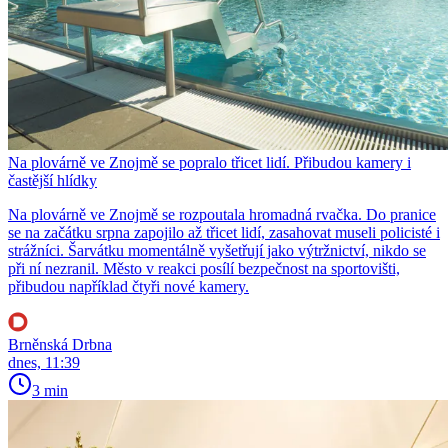
Na plovárně ve Znojmě se popralo třicet lidí. Přibudou kamery i
častější hlídky
Na plovárně ve Znojmě se rozpoutala hromadná rvačka. Do pranice
se na začátku srpna zapojilo až třicet lidí, zasahovat museli policisté i
strážníci. Šarvátku momentálně vyšetřují jako výtržnictví, nikdo se
při ní nezranil. Město v reakci posílí bezpečnost na sportovišti,
přibudou například čtyři nové kamery.
Brněnská Drbna
dnes, 11:39
3 min