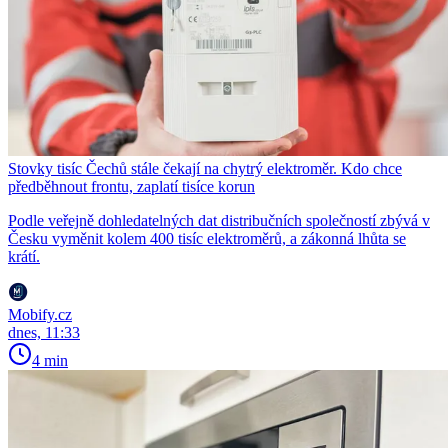
Stovky tisíc Čechů stále čekají na chytrý elektroměr. Kdo chce
předběhnout frontu, zaplatí tisíce korun
Podle veřejně dohledatelných dat distribučních společností zbývá v
Česku vyměnit kolem 400 tisíc elektroměrů, a zákonná lhůta se
krátí.
Mobify.cz
dnes, 11:33
4 min