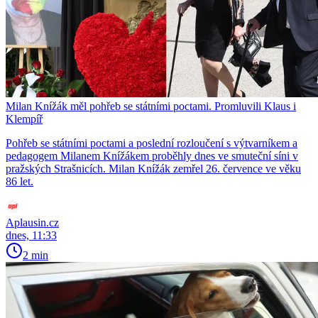
Milan Knížák měl pohřeb se státními poctami. Promluvili Klaus i
Klempíř
Pohřeb se státními poctami a poslední rozloučení s výtvarníkem a
pedagogem Milanem Knížákem proběhly dnes ve smuteční síni v
pražských Strašnicích. Milan Knížák zemřel 26. července ve věku
86 let.
Aplausin.cz
dnes, 11:33
2 min