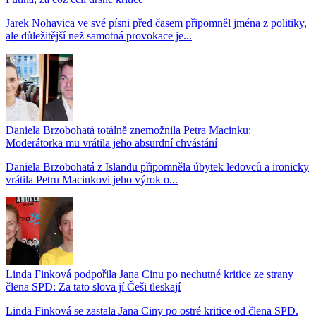
Jarek Nohavica ve své písni před časem připomněl jména z politiky,
ale důležitější než samotná provokace je...
Daniela Brzobohatá totálně znemožnila Petra Macinku:
Moderátorka mu vrátila jeho absurdní chvástání
Daniela Brzobohatá z Islandu připomněla úbytek ledovců a ironicky
vrátila Petru Macinkovi jeho výrok o...
Linda Finková podpořila Jana Cinu po nechutné kritice ze strany
člena SPD: Za tato slova jí Češi tleskají
Linda Finková se zastala Jana Ciny po ostré kritice od člena SPD.