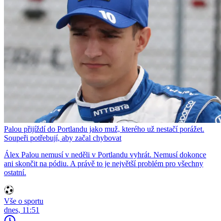
Palou přijíždí do Portlandu jako muž, kterého už nestačí porážet.
Soupeři potřebují, aby začal chybovat
Álex Palou nemusí v neděli v Portlandu vyhrát. Nemusí dokonce
ani skončit na pódiu. A právě to je největší problém pro všechny
ostatní.
Vše o sportu
dnes, 11:51