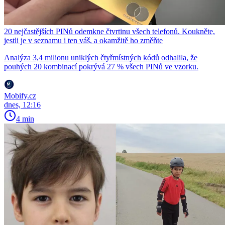
20 nejčastějších PINů odemkne čtvrtinu všech telefonů. Koukněte,
jestli je v seznamu i ten váš, a okamžitě ho změňte
Analýza 3,4 milionu uniklých čtyřmístných kódů odhalila, že
pouhých 20 kombinací pokrývá 27 % všech PINů ve vzorku.
Mobify.cz
dnes, 12:16
4 min