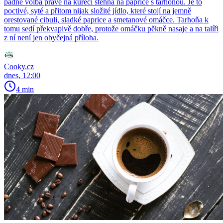
padne volba právě na kuřecí stehna na paprice s tarhoňou. Je to
poctivé, syté a přitom nijak složité jídlo, které stojí na jemně
orestované cibuli, sladké paprice a smetanové omáčce. Tarhoňa k
tomu sedí překvapivě dobře, protože omáčku pěkně nasaje a na talíři
z ní není jen obyčejná příloha.
Cooky.cz
dnes, 12:00
4 min