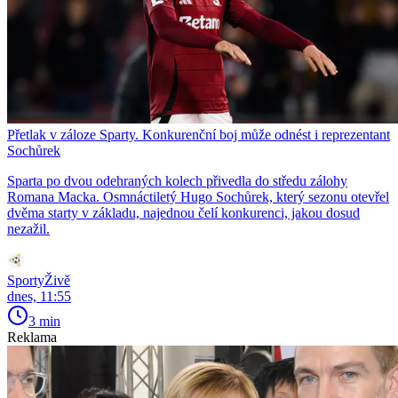
Přetlak v záloze Sparty. Konkurenční boj může odnést i reprezentant
Sochůrek
Sparta po dvou odehraných kolech přivedla do středu zálohy
Romana Macka. Osmnáctiletý Hugo Sochůrek, který sezonu otevřel
dvěma starty v základu, najednou čelí konkurenci, jakou dosud
nezažil.
SportyŽivě
dnes, 11:55
3 min
Reklama