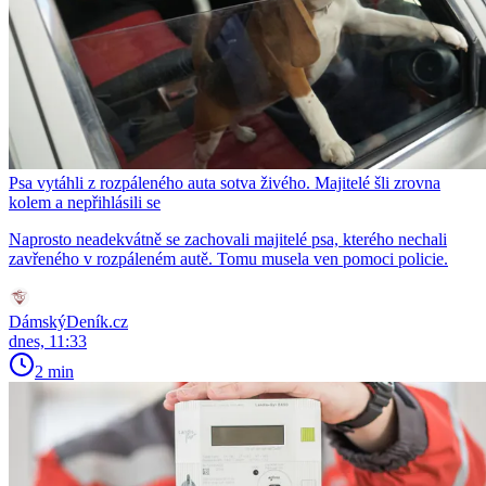
Psa vytáhli z rozpáleného auta sotva živého. Majitelé šli zrovna
kolem a nepřihlásili se
Naprosto neadekvátně se zachovali majitelé psa, kterého nechali
zavřeného v rozpáleném autě. Tomu musela ven pomoci policie.
DámskýDeník.cz
dnes, 11:33
2 min