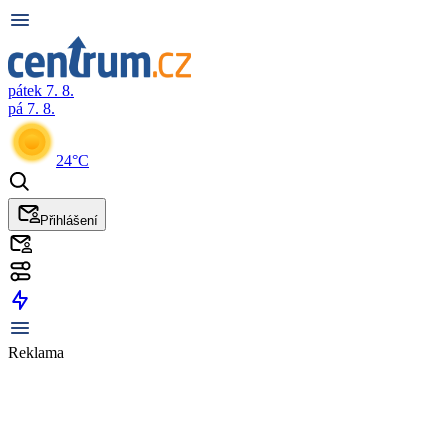
pátek 7. 8.
pá 7. 8.
24°C
Přihlášení
Reklama