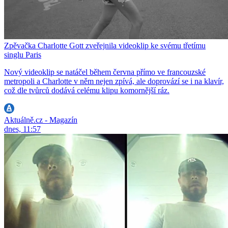
Zpěvačka Charlotte Gott zveřejnila videoklip ke svému třetímu
singlu Paris
Nový videoklip se natáčel během června přímo ve francouzské
metropoli a Charlotte v něm nejen zpívá, ale doprovází se i na klavír,
což dle tvůrců dodává celému klipu komornější ráz.
Aktuálně.cz - Magazín
dnes, 11:57