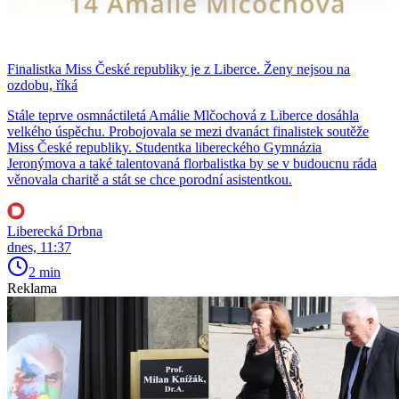
Finalistka Miss České republiky je z Liberce. Ženy nejsou na
ozdobu, říká
Stále teprve osmnáctiletá Amálie Mlčochová z Liberce dosáhla
velkého úspěchu. Probojovala se mezi dvanáct finalistek soutěže
Miss České republiky. Studentka libereckého Gymnázia
Jeronýmova a také talentovaná florbalistka by se v budoucnu ráda
věnovala charitě a stát se chce porodní asistentkou.
Liberecká Drbna
dnes, 11:37
2 min
Reklama