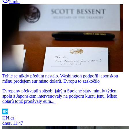
5 min
Tohle se nikdy předtím nestalo. Washington podpořil japonskou
měnu prodejem eur místo dolarů, Evropu to zaskočilo
Evropany překvapil způsob, jakým Spojené státy minulý týden
spolu s Japonskem intervenovaly na podporu kurzu jenu. Místo
dolarů totiž prodávaly eura,...
HN.cz
dnes, 11:47