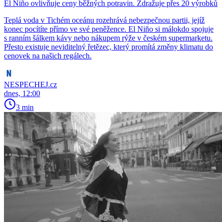
El Niño ovlivňuje ceny běžných potravin. Zdražuje přes 20 výrobků
Teplá voda v Tichém oceánu rozehrává nebezpečnou partii, jejíž
konec pocítíte přímo ve své peněžence. El Niño si málokdo spojuje
s ranním šálkem kávy nebo nákupem rýže v českém supermarketu.
Přesto existuje neviditelný řetězec, který promítá změny klimatu do
cenovek na našich regálech.
NESPECHEJ.cz
dnes, 12:00
3 min