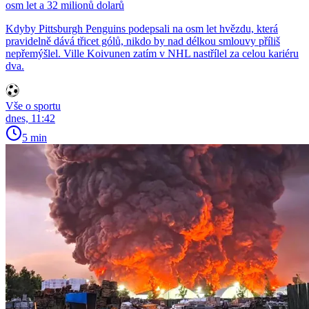
osm let a 32 milionů dolarů
Kdyby Pittsburgh Penguins podepsali na osm let hvězdu, která
pravidelně dává třicet gólů, nikdo by nad délkou smlouvy příliš
nepřemýšlel. Ville Koivunen zatím v NHL nastřílel za celou kariéru
dva.
Vše o sportu
dnes, 11:42
5 min