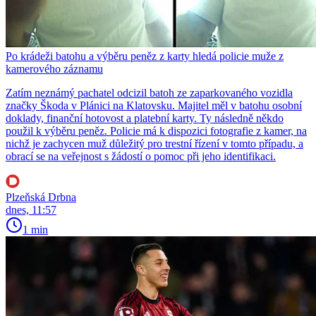
Po krádeži batohu a výběru peněz z karty hledá policie muže z
kamerového záznamu
Zatím neznámý pachatel odcizil batoh ze zaparkovaného vozidla
značky Škoda v Plánici na Klatovsku. Majitel měl v batohu osobní
doklady, finanční hotovost a platební karty. Ty následně někdo
použil k výběru peněz. Policie má k dispozici fotografie z kamer, na
nichž je zachycen muž důležitý pro trestní řízení v tomto případu, a
obrací se na veřejnost s žádostí o pomoc při jeho identifikaci.
Plzeňská Drbna
dnes, 11:57
1 min