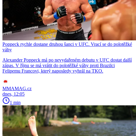
Poppeck rychle dostane druhou šanci v UFC. Vrací se do polotěžké
váhy
Alexander Poppeck má po nevydařeném debutu v UFC dostat další
zápas. V říjnu se má vrátit do polotěžké váhy proti Brazilci
Felipemu Francovi, který naposledy vyhrál na TKO.
MMAMAG.cz
dnes, 12:05
1 min