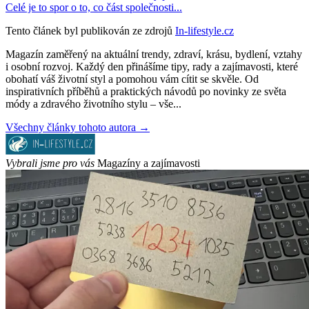
Celé je to spor o to, co část společnosti...
Tento článek byl publikován ze zdrojů
In-lifestyle.cz
Magazín zaměřený na aktuální trendy, zdraví, krásu, bydlení, vztahy
i osobní rozvoj. Každý den přinášíme tipy, rady a zajímavosti, které
obohatí váš životní styl a pomohou vám cítit se skvěle. Od
inspirativních příběhů a praktických návodů po novinky ze světa
módy a zdravého životního stylu – vše...
Všechny články tohoto autora →
Vybrali jsme pro vás
Magazíny a zajímavosti