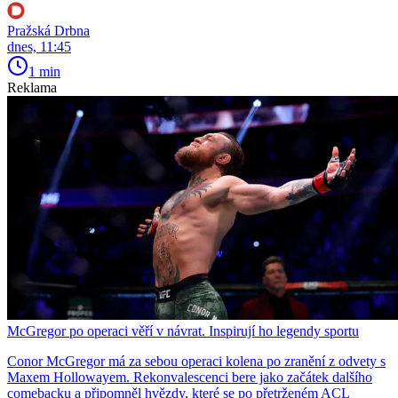
Pražská Drbna
dnes, 11:45
1 min
Reklama
McGregor po operaci věří v návrat. Inspirují ho legendy sportu
Conor McGregor má za sebou operaci kolena po zranění z odvety s
Maxem Hollowayem. Rekonvalescenci bere jako začátek dalšího
comebacku a připomněl hvězdy, které se po přetrženém ACL