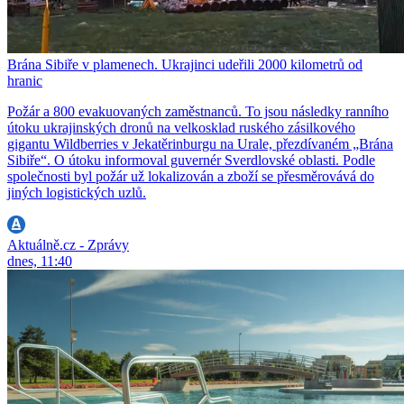
Brána Sibiře v plamenech. Ukrajinci udeřili 2000 kilometrů od
hranic
Požár a 800 evakuovaných zaměstnanců. To jsou následky ranního
útoku ukrajinských dronů na velkosklad ruského zásilkového
gigantu Wildberries v Jekatěrinburgu na Urale, přezdívaném „Brána
Sibiře“. O útoku informoval guvernér Sverdlovské oblasti. Podle
společnosti byl požár už lokalizován a zboží se přesměrovává do
jiných logistických uzlů.
Aktuálně.cz - Zprávy
dnes, 11:40