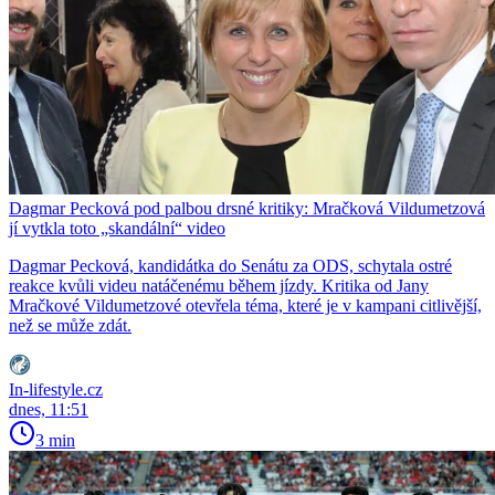
Dagmar Pecková pod palbou drsné kritiky: Mračková Vildumetzová
jí vytkla toto „skandální“ video
Dagmar Pecková, kandidátka do Senátu za ODS, schytala ostré
reakce kvůli videu natáčenému během jízdy. Kritika od Jany
Mračkové Vildumetzové otevřela téma, které je v kampani citlivější,
než se může zdát.
In-lifestyle.cz
dnes, 11:51
3 min