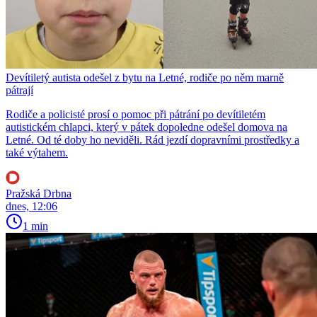
Devítiletý autista odešel z bytu na Letné, rodiče po něm marně
pátrají
Rodiče a policisté prosí o pomoc při pátrání po devítiletém
autistickém chlapci, který v pátek dopoledne odešel domova na
Letné. Od té doby ho neviděli. Rád jezdí dopravními prostředky a
také výtahem.
Pražská Drbna
dnes, 12:06
1 min