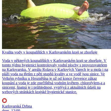
Kvalita vody v koupalištích v Karlovarském kraji se zhoršuje
Voda v některých koupalištích v Karlovarském kraji se zhoršuje. V
tomto týdnu hygienici kontrolovaly vodní plochy s provozovatelem
na Karlovarsku. V areálu Rolava v Karlových Varech je u mola i na
pláži voda na třetím z pěti stupňů kvality a ve vodě jsou sinice. Ve
Velkém rybníku u Hroznětína je už od konce července zákaz
koupání a voda je zde znečištěná vodním květem, chlorofylem-a a
sinicemi, špatná je i průhlednost, vyplývá z aktuálních údajů na
webových stránkách krajské hygienické stanice.
Karlovarská Drbna
dnes, 12:00