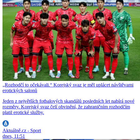
„Rozhodčí to očekávali.“ Korejský svaz je měl uplácet návštěvami
erotických salonů
Jeden z největších fotbalových skandálů posledních let nabírá nové
rozměry. Korejský svaz čelí obvinění, že zahraničním rozhodčím
platil erotické služby.
Aktuálně.cz - Sport
dnes, 11:51