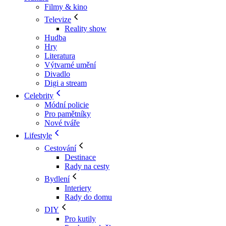
Filmy & kino
Televize
Reality show
Hudba
Hry
Literatura
Výtvarné umění
Divadlo
Digi a stream
Celebrity
Módní policie
Pro pamětníky
Nové tváře
Lifestyle
Cestování
Destinace
Rady na cesty
Bydlení
Interiery
Rady do domu
DIY
Pro kutily