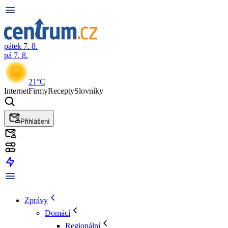
pátek 7. 8.
pá 7. 8.
21°C
Internet
Firmy
Recepty
Slovníky
Přihlášení
Zprávy
Domácí
Regionální