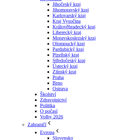
Jihočeský kraj
Jihomoravský kraj
Karlovarský kraj
Kraj Vysočina
Králověhradecký kraj
Liberecký kraj
Moravskoslezský kraj
Olomoucký kraj
Pardubický kraj
Plzeňský kraj
Středočeský kraj
Ústecký kraj
Zlínský kraj
Praha
Brno
Ostrava
Školství
Zdravotnictví
Politika
O počasí
Volby 2026
Zahraničí
Evropa
Slovensko