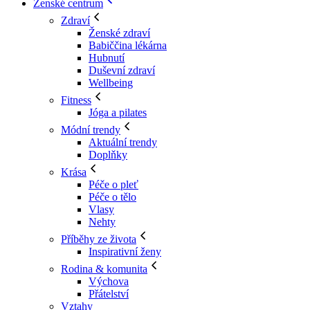
Ženské centrum
Zdraví
Ženské zdraví
Babiččina lékárna
Hubnutí
Duševní zdraví
Wellbeing
Fitness
Jóga a pilates
Módní trendy
Aktuální trendy
Doplňky
Krása
Péče o pleť
Péče o tělo
Vlasy
Nehty
Příběhy ze života
Inspirativní ženy
Rodina & komunita
Výchova
Přátelství
Vztahy