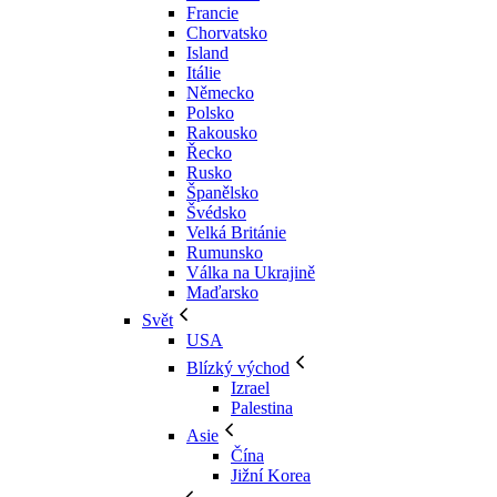
Francie
Chorvatsko
Island
Itálie
Německo
Polsko
Rakousko
Řecko
Rusko
Španělsko
Švédsko
Velká Británie
Rumunsko
Válka na Ukrajině
Maďarsko
Svět
USA
Blízký východ
Izrael
Palestina
Asie
Čína
Jižní Korea