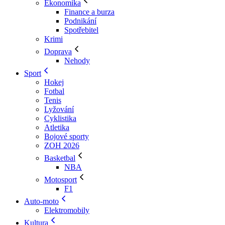
Ekonomika
Finance a burza
Podnikání
Spotřebitel
Krimi
Doprava
Nehody
Sport
Hokej
Fotbal
Tenis
Lyžování
Cyklistika
Atletika
Bojové sporty
ZOH 2026
Basketbal
NBA
Motosport
F1
Auto-moto
Elektromobily
Kultura