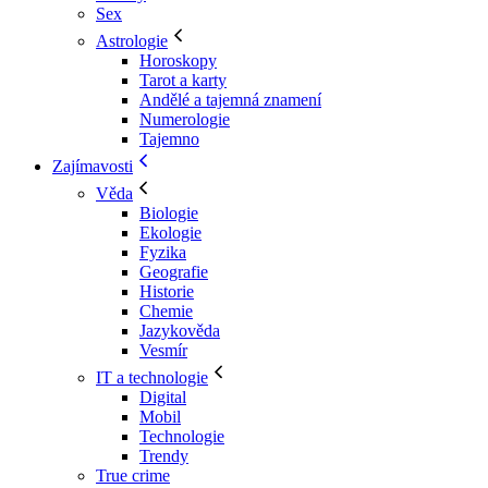
Sex
Astrologie
Horoskopy
Tarot a karty
Andělé a tajemná znamení
Numerologie
Tajemno
Zajímavosti
Věda
Biologie
Ekologie
Fyzika
Geografie
Historie
Chemie
Jazykověda
Vesmír
IT a technologie
Digital
Mobil
Technologie
Trendy
True crime