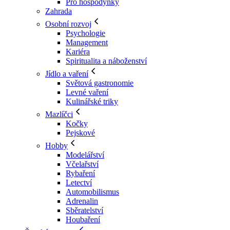
Pro hospodyňky
Zahrada
Osobní rozvoj
Psychologie
Management
Kariéra
Spiritualita a náboženství
Jídlo a vaření
Světová gastronomie
Levné vaření
Kulinářské triky
Mazlíčci
Kočky
Pejskové
Hobby
Modelářství
Včelařství
Rybaření
Letectví
Automobilismus
Adrenalin
Sběratelství
Houbaření