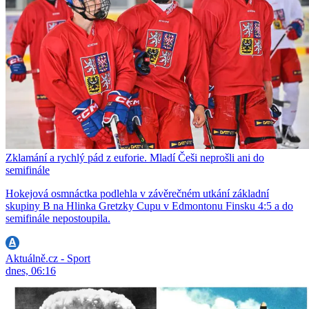
Zklamání a rychlý pád z euforie. Mladí Češi neprošli ani do
semifinále
Hokejová osmnáctka podlehla v závěrečném utkání základní
skupiny B na Hlinka Gretzky Cupu v Edmontonu Finsku 4:5 a do
semifinále nepostoupila.
Aktuálně.cz - Sport
dnes, 06:16