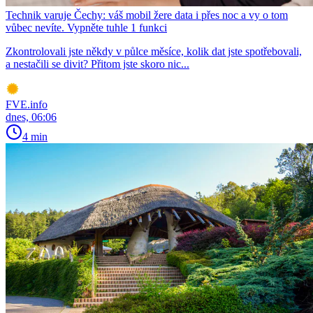
Technik varuje Čechy: váš mobil žere data i přes noc a vy o tom
vůbec nevíte. Vypněte tuhle 1 funkci
Zkontrolovali jste někdy v půlce měsíce, kolik dat jste spotřebovali,
a nestačili se divit? Přitom jste skoro nic...
FVE.info
dnes, 06:06
4 min