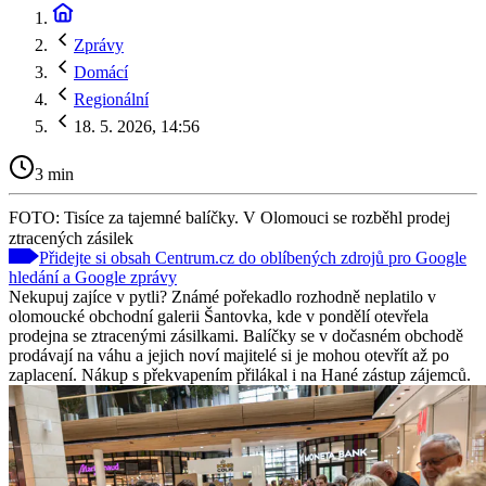
Zprávy
Domácí
Regionální
18. 5. 2026, 14:56
3 min
FOTO: Tisíce za tajemné balíčky. V Olomouci se rozběhl prodej
ztracených zásilek
Přidejte si obsah Centrum.cz do oblíbených zdrojů pro Google
hledání a Google zprávy
Nekupuj zajíce v pytli? Známé pořekadlo rozhodně neplatilo v
olomoucké obchodní galerii Šantovka, kde v pondělí otevřela
prodejna se ztracenými zásilkami. Balíčky se v dočasném obchodě
prodávají na váhu a jejich noví majitelé si je mohou otevřít až po
zaplacení. Nákup s překvapením přilákal i na Hané zástup zájemců.