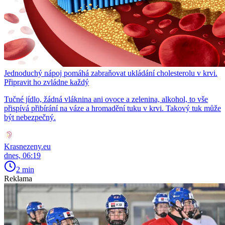
Jednoduchý nápoj pomáhá zabraňovat ukládání cholesterolu v krvi.
Připravit ho zvládne každý
Tučné jídlo, žádná vláknina ani ovoce a zelenina, alkohol, to vše
přispívá přibírání na váze a hromadění tuku v krvi. Takový tuk může
být nebezpečný.
Krasnezeny.eu
dnes, 06:19
2 min
Reklama