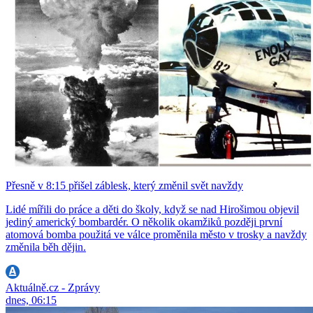
Přesně v 8:15 přišel záblesk, který změnil svět navždy
Lidé mířili do práce a děti do školy, když se nad Hirošimou objevil
jediný americký bombardér. O několik okamžiků později první
atomová bomba použitá ve válce proměnila město v trosky a navždy
změnila běh dějin.
Aktuálně.cz - Zprávy
dnes, 06:15