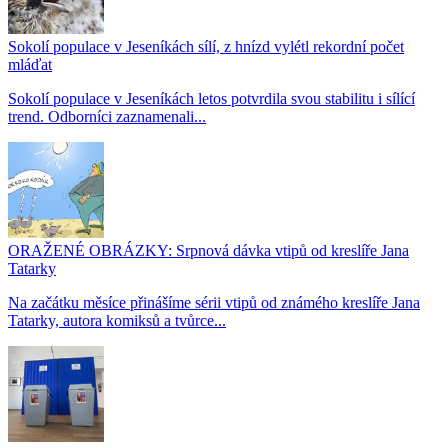
Sokolí populace v Jeseníkách sílí, z hnízd vylétl rekordní počet
mláďat
Sokolí populace v Jeseníkách letos potvrdila svou stabilitu i sílící
trend. Odborníci zaznamenali...
ORAŽENÉ OBRÁZKY: Srpnová dávka vtipů od kreslíře Jana
Tatarky
Na začátku měsíce přinášíme sérii vtipů od známého kreslíře Jana
Tatarky, autora komiksů a tvůrce...