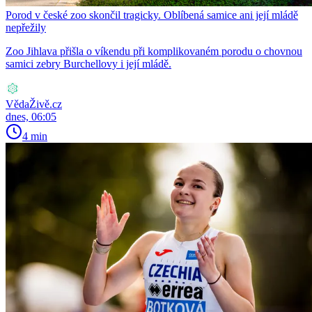
Porod v české zoo skončil tragicky. Oblíbená samice ani její mládě
nepřežily
Zoo Jihlava přišla o víkendu při komplikovaném porodu o chovnou
samici zebry Burchellovy i její mládě.
VědaŽivě.cz
dnes, 06:05
4 min