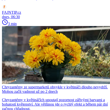
FAJNTIP.cz
dnes, 06:30
3 min
Chryzantémy ze supermarketů obvykle v květináči dlouho nevydrží.
Mohou začít vadnout už po 2 dnech
Chryzantémy v květináčích upoutají pozornost zářivými barvami a
bohatostí květenství. Ale většinou jde o rychlý efekt a během pár dní
začnou chřadnout.