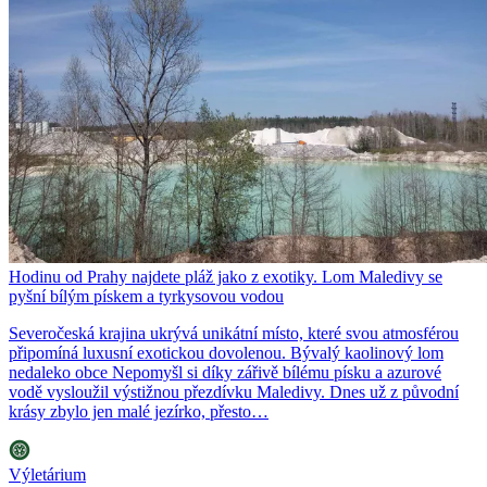
Hodinu od Prahy najdete pláž jako z exotiky. Lom Maledivy se
pyšní bílým pískem a tyrkysovou vodou
Severočeská krajina ukrývá unikátní místo, které svou atmosférou
připomíná luxusní exotickou dovolenou. Bývalý kaolinový lom
nedaleko obce Nepomyšl si díky zářivě bílému písku a azurové
vodě vysloužil výstižnou přezdívku Maledivy. Dnes už z původní
krásy zbylo jen malé jezírko, přesto…
Výletárium