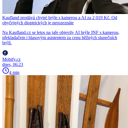
Kaufland prodává chytré brýle s kamerou a AI za 2 019 Kč. Od
obyčejných dioptrických je nerozeznáte
Na Kaufland.cz se letos na jaře objevily AI brýle INF s kamerou,
překladačem i hlasovým asistentem za cenu běžných slunečních
brýlí.
Mobify.cz
dnes, 06:23
4 min