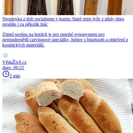
Sjezdovka z dob socialismu v kurzu: Staré retro lyže z půdy dnes
prodáte i za několik tisíc
Zimní sezóna na horách je pro mnohé synonymem pro
nejmodernější carvingové speciálky, helmy s bluetooth a oblečení z
kosmických materiálů.
VědaŽivě.cz
dnes, 06:22
2 min