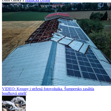
Další články z
Hanácká Drbna
VIDEO: Kroupy i stržená fotovoltaika. Šumpersko zasáhla
bouřková smršť