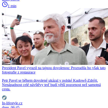
1 min
Prezident Pavel vyrazil na tajnou dovolenou: Prozradila ho však tato
fotografie z restaurace
Petr Pavel se během dovolené ukázal v polské Kudowě-Zdróji.
Nenápadnost celé návštěvy teď budí větší pozornost než samotná
cesta.
In-lifestyle.cz
dnes, 06:45