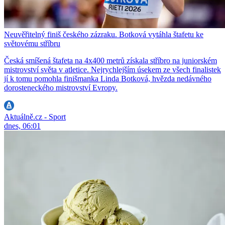
Neuvěřitelný finiš českého zázraku. Botková vytáhla štafetu ke
světovému stříbru
Česká smíšená štafeta na 4x400 metrů získala stříbro na juniorském
mistrovství světa v atletice. Nejrychlejším úsekem ze všech finalistek
jí k tomu pomohla finišmanka Linda Botková, hvězda nedávného
dorosteneckého mistrovství Evropy.
Aktuálně.cz - Sport
dnes, 06:01