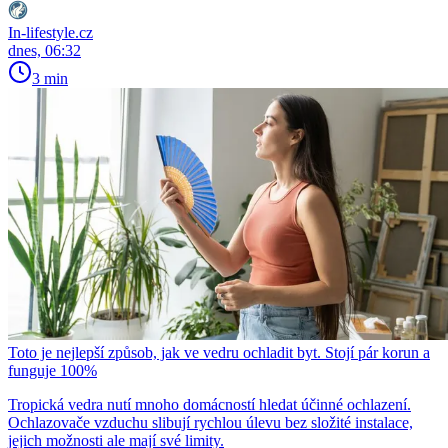
In-lifestyle.cz
dnes, 06:32
3 min
Toto je nejlepší způsob, jak ve vedru ochladit byt. Stojí pár korun a
funguje 100%
Tropická vedra nutí mnoho domácností hledat účinné ochlazení.
Ochlazovače vzduchu slibují rychlou úlevu bez složité instalace,
jejich možnosti ale mají své limity.