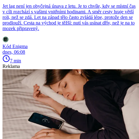
Jet lag není jen obyčejná únava z letu. Je to chvíle, kdy se místní čas
v cíli rozchází s vašimi vnitřními hodinami. A směr cesty hraje větší
roli, než se zdá. Let na západ tělo často zvládá lépe, protože den se
prodlouží. Cesta na východ je těžší: nutí vás usínat dřív, než je na to
mozek připravený.
Kód Enigma
dnes, 06:08
7 min
Reklama