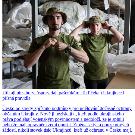
Utíkají přes hory, úspory dají pašerákům. Teď čekají Ukrajince i
přísná pravidla
Česko od středy zpřísnilo podmínky pro udělování dočasné ochrany
občanům Ukrajiny. Nově ji nezískají ti, kteří podle ukrajinského
práva podléhají vojenským povinnostem a nedoloží, že je splnili
nebo že mají oprávnění zemi opustit. Změna se týká pouze nových
žádostí, nikoli stovek tisíc Ukrajinců, kteří už ochranu v Česku mají.