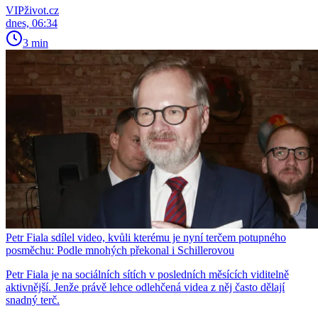
VIPživot.cz
dnes, 06:34
3 min
Petr Fiala sdílel video, kvůli kterému je nyní terčem potupného
posměchu: Podle mnohých překonal i Schillerovou
Petr Fiala je na sociálních sítích v posledních měsících viditelně
aktivnější. Jenže právě lehce odlehčená videa z něj často dělají
snadný terč.