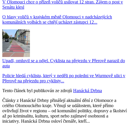
V Olomouci chce o přízeň voličů usilovat 12 stran. Zájem o post v
Senátu klesl
O hlasy voličů v krajském městě Olomouci v nadcházejících
komunálních volbách se chtějí ucházet zástupci 12...
Upadl, omluvil se a odjel. Cyklista na přejezdu v Přerově narazil do
auta
Policie hledá cyklistu, který v neděli po poledni ve Wurmově ulici v
Přerově na přejezdu pro cyklisty...
Tento článek byl publikován ze zdrojů
Hanácká Drbna
Články z Hanácké Drbny přinášejí aktuální dění z Olomouce a
celého Olomouckého kraje. Věnují se událostem, které přímo
ovlivňují život v regionu – od komunální politiky, dopravy a školství
až po kriminalitu, kulturu, sport nebo zajímavé osobnosti a
iniciativy. Hanácká Drbna osloví čtenáře, kteří...