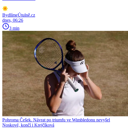
BydlímeÚtulně.cz
dnes, 06:26
3 min
Pohroma Češek. Návrat po triumfu ve Wimbledonu nevyšel
Noskové, končí i Krejčíková