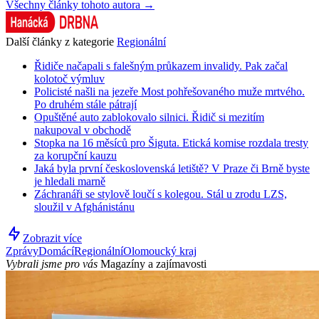
Všechny články tohoto autora →
Další články z kategorie
Regionální
Řidiče načapali s falešným průkazem invalidy. Pak začal
kolotoč výmluv
Policisté našli na jezeře Most pohřešovaného muže mrtvého.
Po druhém stále pátrají
Opuštěné auto zablokovalo silnici. Řidič si mezitím
nakupoval v obchodě
Stopka na 16 měsíců pro Šiguta. Etická komise rozdala tresty
za korupční kauzu
Jaká byla první československá letiště? V Praze či Brně byste
je hledali marně
Záchranáři se stylově loučí s kolegou. Stál u zrodu LZS,
sloužil v Afghánistánu
Zobrazit více
Zprávy
Domácí
Regionální
Olomoucký kraj
Vybrali jsme pro vás
Magazíny a zajímavosti