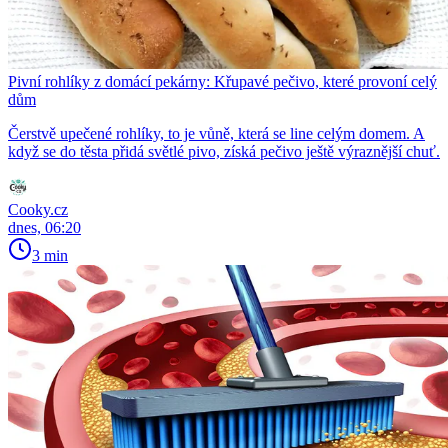
Pivní rohlíky z domácí pekárny: Křupavé pečivo, které provoní celý
dům
Čerstvě upečené rohlíky, to je vůně, která se line celým domem. A
když se do těsta přidá světlé pivo, získá pečivo ještě výraznější chuť.
Cooky.cz
dnes, 06:20
3 min