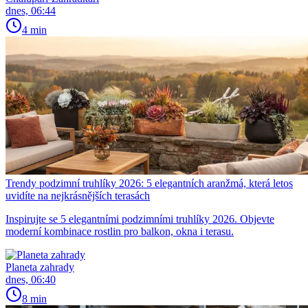
dnes, 06:44
4 min
Trendy podzimní truhlíky 2026: 5 elegantních aranžmá, která letos
uvidíte na nejkrásnějších terasách
Inspirujte se 5 elegantními podzimními truhlíky 2026. Objevte
moderní kombinace rostlin pro balkon, okna i terasu.
Planeta zahrady
dnes, 06:40
8 min