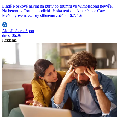
Lindě Noskové návrat na kurty po triumfu ve Wimbledonu nevyšel.
Na betonu v Torontu podlehla česká tenistka Američance Caty
McNallyové navzdory slibnému začátku 6:7, 1:6.
Aktuálně.cz - Sport
dnes, 06:26
Reklama