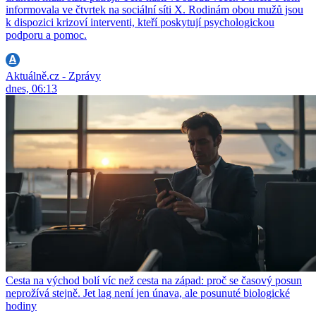
informovala ve čtvrtek na sociální síti X. Rodinám obou mužů jsou
k dispozici krizoví interventi, kteří poskytují psychologickou
podporu a pomoc.
Aktuálně.cz - Zprávy
dnes, 06:13
Cesta na východ bolí víc než cesta na západ: proč se časový posun
neprožívá stejně. Jet lag není jen únava, ale posunuté biologické
hodiny