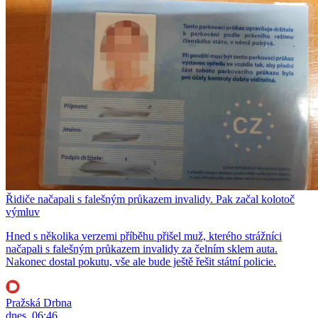
Řidiče načapali s falešným průkazem invalidy. Pak začal kolotoč
výmluv
Hned s několika verzemi příběhu přišel muž, kterého strážníci
načapali s falešným průkazem invalidy za čelním sklem auta.
Nakonec dostal pokutu, vše ale bude ještě řešit státní policie.
Pražská Drbna
dnes, 06:46