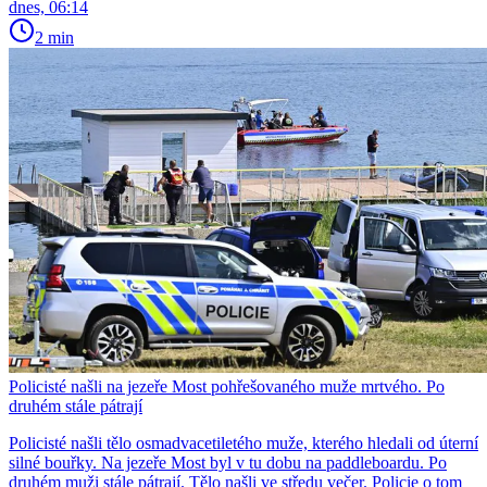
dnes, 06:14
2 min
Policisté našli na jezeře Most pohřešovaného muže mrtvého. Po
druhém stále pátrají
Policisté našli tělo osmadvacetiletého muže, kterého hledali od úterní
silné bouřky. Na jezeře Most byl v tu dobu na paddleboardu. Po
druhém muži stále pátrají. Tělo našli ve středu večer. Policie o tom