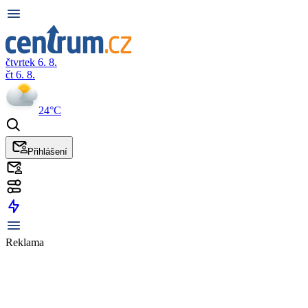
čtvrtek 6. 8.
čt 6. 8.
24°C
Přihlášení
Reklama