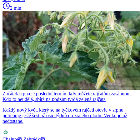
2 min
Začátek srpna je poslední termín, kdy můžete rajčatům zasáhnout.
Kdo to neudělá, sbírá na podzim tvrdá zelená rajčata
Každý nový květ, který se na tyčkovém rajčeti otevře v srpnu,
potřebuje ještě šest až osm týdnů do zralého plodu. Venku je už
nedostane.
Chalupáři-Zahrádkáři