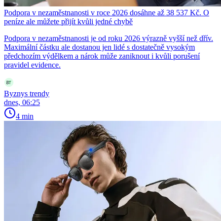
Podpora v nezaměstnanosti v roce 2026 dosáhne až 38 537 Kč. O
peníze ale můžete přijít kvůli jedné chybě
Podpora v nezaměstnanosti je od roku 2026 výrazně vyšší než dřív.
Maximální částku ale dostanou jen lidé s dostatečně vysokým
předchozím výdělkem a nárok může zaniknout i kvůli porušení
pravidel evidence.
Byznys trendy
dnes, 06:25
4 min