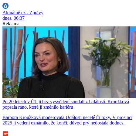
Aktuálně.cz - Zprávy
dnes, 06:37
Reklama
Po 20 letech v ČT ji bez vysvětlení sundali z Událostí. Kroužková
popsala ráno, které jí změnilo kariéru
Barbora Kroužková moderovala Události necelé tři roky. V prosinci
2025 jí vedení oznámilo, že končí, důvod prý nedostala dodnes.