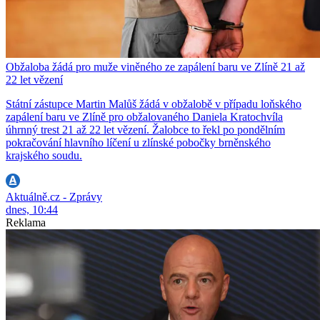
Obžaloba žádá pro muže viněného ze zapálení baru ve Zlíně 21 až
22 let vězení
Státní zástupce Martin Malůš žádá v obžalobě v případu loňského
zapálení baru ve Zlíně pro obžalovaného Daniela Kratochvíla
úhrnný trest 21 až 22 let vězení. Žalobce to řekl po pondělním
pokračování hlavního líčení u zlínské pobočky brněnského
krajského soudu.
Aktuálně.cz - Zprávy
dnes, 10:44
Reklama