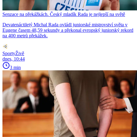
Senzace na překážkách. Český mladík Rada je nejlepší na světě
Devatenáctiletý Michal Rada ovládl juniorské mistrovství světa v
Eugene časem 48,59 sekundy a překonal evropský juniorský rekord
na 400 metrů překážek.
SportyŽivě
dnes, 10:44
3 min