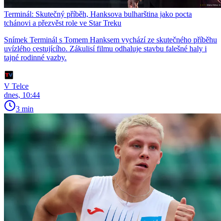
Terminál: Skutečný příběh, Hanksova bulharština jako pocta
tchánovi a přezvěst role ve Star Treku
Snímek Terminál s Tomem Hanksem vychází ze skutečného příběhu
uvízlého cestujícího. Zákulisí filmu odhaluje stavbu falešné haly i
tajné rodinné vazby.
V Telce
dnes, 10:44
3 min