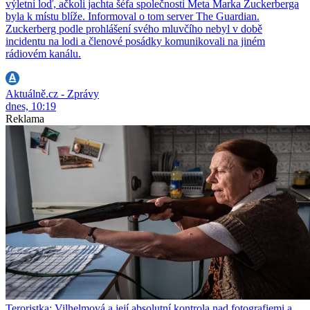
výletní loď, ačkoli jachta šéfa společnosti Meta Marka Zuckerberga
byla k místu blíže. Informoval o tom server The Guardian.
Zuckerberg podle prohlášení svého mluvčího nebyl v době
incidentu na lodi a členové posádky komunikovali na jiném
rádiovém kanálu.
Aktuálně.cz - Zprávy
dnes, 10:19
Reklama
Teroristka: Vilhelmová a její absolutní kontrola nad fotografiemi a