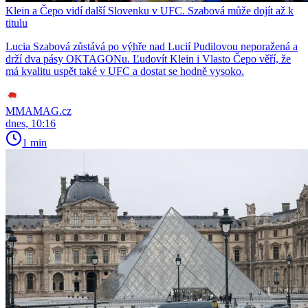
Klein a Čepo vidí další Slovenku v UFC. Szabová může dojít až k
titulu
Lucia Szabová zůstává po výhře nad Lucií Pudilovou neporažená a
drží dva pásy OKTAGONu. Ľudovít Klein i Vlasto Čepo věří, že
má kvalitu uspět také v UFC a dostat se hodně vysoko.
MMAMAG.cz
dnes, 10:16
1 min