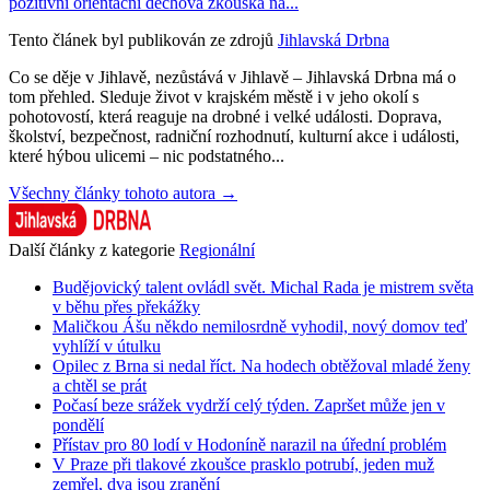
pozitivní orientační dechová zkouška na...
Tento článek byl publikován ze zdrojů
Jihlavská Drbna
Co se děje v Jihlavě, nezůstává v Jihlavě – Jihlavská Drbna má o
tom přehled. Sleduje život v krajském městě i v jeho okolí s
pohotovostí, která reaguje na drobné i velké události. Doprava,
školství, bezpečnost, radniční rozhodnutí, kulturní akce i události,
které hýbou ulicemi – nic podstatného...
Všechny články tohoto autora →
Další články z kategorie
Regionální
Budějovický talent ovládl svět. Michal Rada je mistrem světa
v běhu přes překážky
Maličkou Ášu někdo nemilosrdně vyhodil, nový domov teď
vyhlíží v útulku
Opilec z Brna si nedal říct. Na hodech obtěžoval mladé ženy
a chtěl se prát
Počasí beze srážek vydrží celý týden. Zapršet může jen v
pondělí
Přístav pro 80 lodí v Hodoníně narazil na úřední problém
V Praze při tlakové zkoušce prasklo potrubí, jeden muž
zemřel, dva jsou zranění