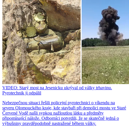
VIDEO: Starý most na Jesenicku ukrýval od války trhavinu.
Pyrotechnik ji odpálil
Nebezpečnou situaci řešili policejní pyrotechnici o víkendu na
severu Olomouckého kraje, kde stavbaři při demolici mostu ve Staré
Červené Vodě našli sypkou nažloutlou látku a předměty
připomínající nálože. Odborníci potvrdili, že se skutečně jedná o
výbušniny pravděpodobně nastražené během války.