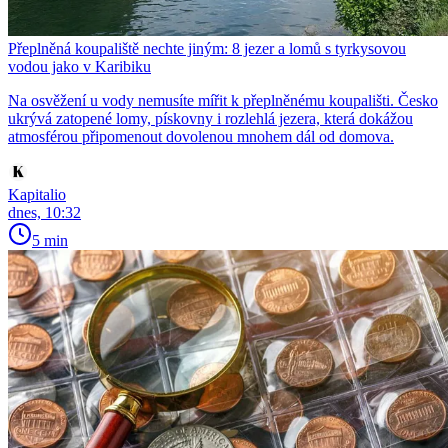
Přeplněná koupaliště nechte jiným: 8 jezer a lomů s tyrkysovou
vodou jako v Karibiku
Na osvěžení u vody nemusíte mířit k přeplněnému koupališti. Česko
ukrývá zatopené lomy, pískovny i rozlehlá jezera, která dokážou
atmosférou připomenout dovolenou mnohem dál od domova.
Kapitalio
dnes, 10:32
5 min