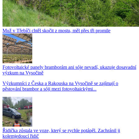
Muž v Třebíči chtěl skočit z mostu, měl přes tři promile
Fotovoltaické panely bramborám ani sóje nevadí, ukazuje dosavadní
výzkum na Vysočině
Výzkumníci z Česka a Rakouska na Vysočině se zajímají o
pěstování brambor a sóji mezi fotovoltaickými...
Řidička zůstala ve voze, který se rychle potápěl. Zachránil ji
kolemjedoucí řidič