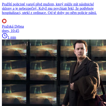
Pražští policisté varují před mužem, který může mít násilnické
sklony a je nebezpečný. Když mu psychiatr řekl, že potřebuje
hospitalizaci, utekl z ordinace. Od té doby po něm policie pátrá.
Pražská Drbna
dnes, 10:45
1 min