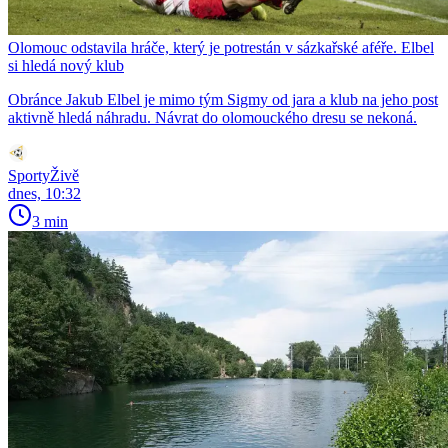
Olomouc odstavila hráče, který je potrestán v sázkařské aféře. Elbel
si hledá nový klub
Obránce Jakub Elbel je mimo tým Sigmy od jara a klub na jeho post
aktivně hledá náhradu. Návrat do olomouckého dresu se nekoná.
SportyŽivě
dnes, 10:32
3 min