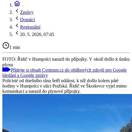
Zprávy
Domácí
Regionální
20. 5. 2026, 07:45
1 min
FOTO: Řidič v Humpolci narazil do přípojky. V okolí došlo k úniku
plynu
Přidejte si obsah Centrum.cz do oblíbených zdrojů pro Google
hledání a Google zprávy
Policisté od dnešního rána šetří událost, k níž došlo kolem páté
hodiny v Humpolci v ulici Pražská. Řidič ve Škodovce vyjel mimo
komunikaci a narazil do plynové přípojky.