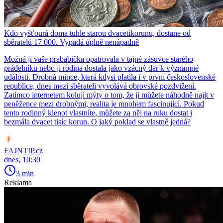
Kdo vyšťourá doma tuhle starou dvacetikorunu, dostane od
sběratelů 17 000. Vypadá úplně nenápadně
Možná ji vaše prababička opatrovala v tajné zásuvce starého
prádelníku nebo ji rodina dostala jako vzácný dar k významné
události. Drobná mince, která kdysi platila i v první československé
republice, dnes mezi sběrateli vyvolává obrovské pozdvižení.
Zatímco internetem kolují mýty o tom, že ji můžete náhodně najít v
peněžence mezi drobnými, realita je mnohem fascinující. Pokud
tento rodinný klenot vlastníte, můžete za něj na ruku dostat i
bezmála dvacet tisíc korun. O jaký poklad se vlastně jedná?
FAJNTIP.cz
dnes, 10:30
3 min
Reklama