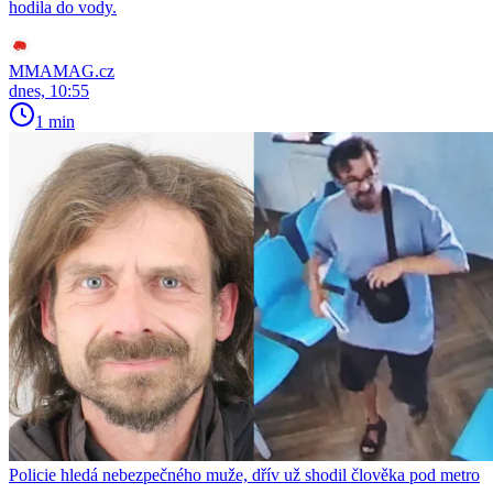
hodila do vody.
MMAMAG.cz
dnes, 10:55
1 min
Policie hledá nebezpečného muže, dřív už shodil člověka pod metro