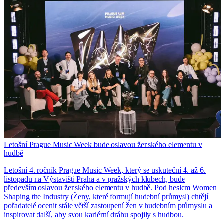
Letošní Prague Music Week bude oslavou ženského elementu v
hudbě
Letošní 4. ročník Prague Music Week, který se uskuteční 4. až 6.
listopadu na Výstavišti Praha a v pražských klubech, bude
především oslavou ženského elementu v hudbě. Pod heslem Women
Shaping the Industry (Ženy, které formují hudební průmysl) chtějí
pořadatelé ocenit stále větší zastoupení žen v hudebním průmyslu a
inspirovat další, aby svou kariérní dráhu spojily s hudbou.