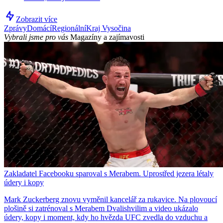
Zobrazit více
Zprávy
Domácí
Regionální
Kraj Vysočina
Vybrali jsme pro vás
Magazíny a zajímavosti
Zakladatel Facebooku sparoval s Merabem. Uprostřed jezera létaly
údery i kopy
Mark Zuckerberg znovu vyměnil kancelář za rukavice. Na plovoucí
plošině si zatrénoval s Merabem Dvalishvilim a video ukázalo
údery, kopy i moment, kdy ho hvězda UFC zvedla do vzduchu a