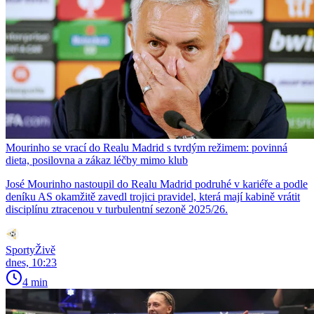
Mourinho se vrací do Realu Madrid s tvrdým režimem: povinná
dieta, posilovna a zákaz léčby mimo klub
José Mourinho nastoupil do Realu Madrid podruhé v kariéře a podle
deníku AS okamžitě zavedl trojici pravidel, která mají kabině vrátit
disciplínu ztracenou v turbulentní sezoně 2025/26.
SportyŽivě
dnes, 10:23
4 min