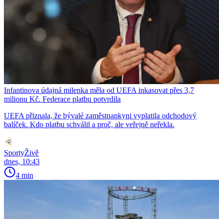
Infantinova údajná milenka měla od UEFA inkasovat přes 3,7
milionu Kč. Federace platbu potvrdila
UEFA přiznala, že bývalé zaměstnankyni vyplatila odchodový
balíček. Kdo platbu schválil a proč, ale veřejně neřekla.
SportyŽivě
dnes, 10:43
4 min