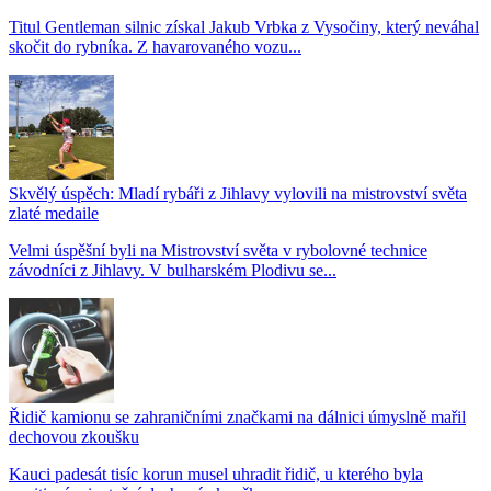
Titul Gentleman silnic získal Jakub Vrbka z Vysočiny, který neváhal
skočit do rybníka. Z havarovaného vozu...
Skvělý úspěch: Mladí rybáři z Jihlavy vylovili na mistrovství světa
zlaté medaile
Velmi úspěšní byli na Mistrovství světa v rybolovné technice
závodníci z Jihlavy. V bulharském Plodivu se...
Řidič kamionu se zahraničními značkami na dálnici úmyslně mařil
dechovou zkoušku
Kauci padesát tisíc korun musel uhradit řidič, u kterého byla