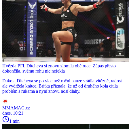
Hvězda PFL Ditcheva si znovu zlomila obě ruce. Zápas přesto
dokončila, svému rohu nic neřekla
Dakota Ditcheva se po více než roční pauze vrátila vítězně, radost
ale vydržela krátce. Britka přiznala, že už od druhého kola cítila
problém s rukama a nyní znovu nosí dlahy.
MMAMAG.cz
dnes, 10:21
1 min