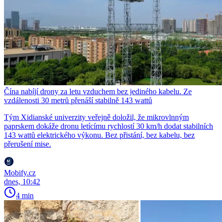
Čína nabíjí drony za letu vzduchem bez jediného kabelu. Ze
vzdálenosti 30 metrů přenáší stabilně 143 wattů
Tým Xidianské univerzity veřejně doložil, že mikrovlnným
paprskem dokáže dronu letícímu rychlostí 30 km/h dodat stabilních
143 wattů elektrického výkonu. Bez přistání, bez kabelu, bez
přerušení mise.
Mobify.cz
dnes, 10:42
4 min