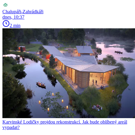
Chalupáři-Zahrádkáři
dnes, 10:37
2 min
Karvinské Lodičky projdou rekonstrukcí. Jak bude oblíbený areál
vypadat?