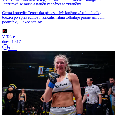
Janžurová se musela naučit zacházet se zbraněmi
Černá komedie Teroristka přinesla Ivě Janžurové roli učitelky
toužící po spravedlnosti. Zákulisí filmu odhaluje přísné smluvní
podmínky i lekce střelby.
V Telce
dnes, 10:17
3 min