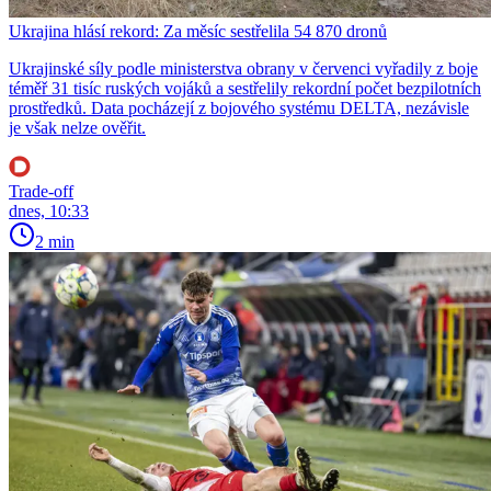
Ukrajina hlásí rekord: Za měsíc sestřelila 54 870 dronů
Ukrajinské síly podle ministerstva obrany v červenci vyřadily z boje
téměř 31 tisíc ruských vojáků a sestřelily rekordní počet bezpilotních
prostředků. Data pocházejí z bojového systému DELTA, nezávisle
je však nelze ověřit.
Trade-off
dnes, 10:33
2 min