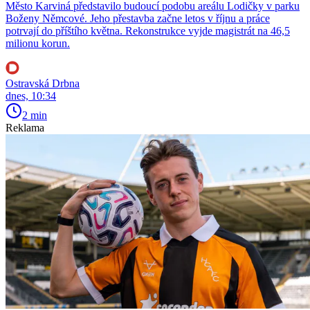
Město Karviná představilo budoucí podobu areálu Lodičky v parku
Boženy Němcové. Jeho přestavba začne letos v říjnu a práce
potrvají do příštího května. Rekonstrukce vyjde magistrát na 46,5
milionu korun.
Ostravská Drbna
dnes, 10:34
2 min
Reklama