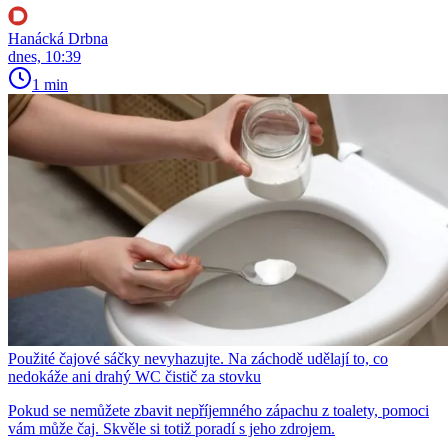
Hanácká Drbna
dnes, 10:39
1 min
Použité čajové sáčky nevyhazujte. Na záchodě udělají to, co
nedokáže ani drahý WC čistič za stovku
Pokud se nemůžete zbavit nepříjemného zápachu z toalety, pomoci
vám může čaj. Skvěle si totiž poradí s jeho zdrojem.