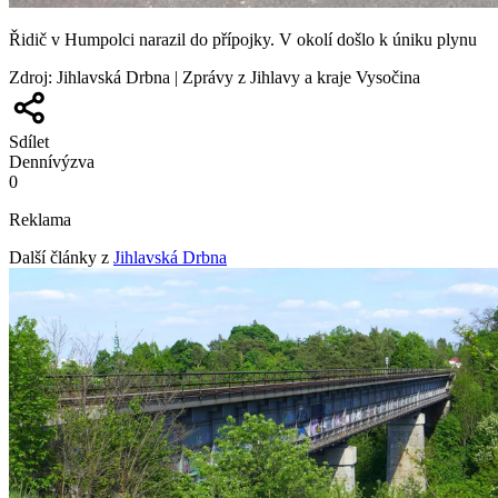
Řidič v Humpolci narazil do přípojky. V okolí došlo k úniku plynu
Zdroj
:
Jihlavská Drbna | Zprávy z Jihlavy a kraje Vysočina
Sdílet
Denní
výzva
0
Reklama
Další články z
Jihlavská Drbna