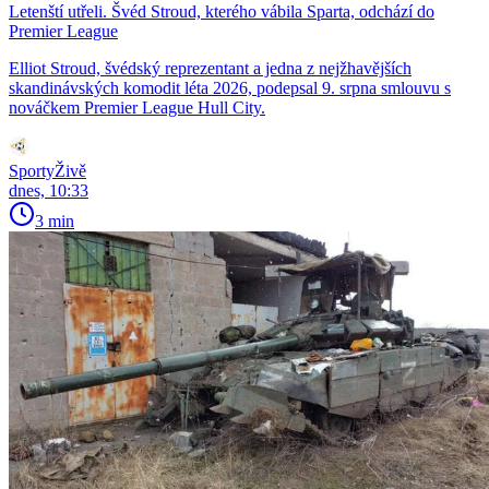
Letenští utřeli. Švéd Stroud, kterého vábila Sparta, odchází do
Premier League
Elliot Stroud, švédský reprezentant a jedna z nejžhavějších
skandinávských komodit léta 2026, podepsal 9. srpna smlouvu s
nováčkem Premier League Hull City.
SportyŽivě
dnes, 10:33
3 min