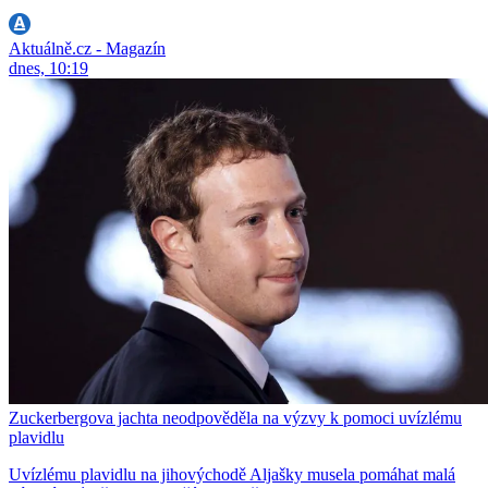
Aktuálně.cz - Magazín
dnes, 10:19
Zuckerbergova jachta neodpověděla na výzvy k pomoci uvízlému
plavidlu
Uvízlému plavidlu na jihovýchodě Aljašky musela pomáhat malá