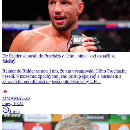
De Ridder se pustil do Procházky. Jeho „ninja“ styl označil za
falešný
Reinier de Ridder se netají tím, že mu vystupování Jiřího Procházky
nesedí. Nizozemec zpochybnil jeho přístup spojený s bushidem a
zároveň ho neřadí mezi nejlepší polotěžké váhy UFC.
MMAMAG.cz
dnes, 10:24
1 min