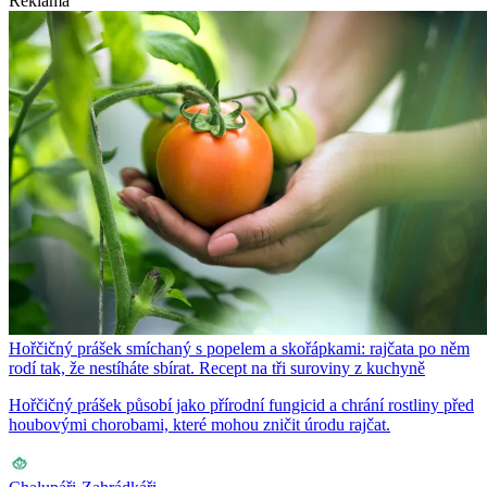
Reklama
Hořčičný prášek smíchaný s popelem a skořápkami: rajčata po něm
rodí tak, že nestíháte sbírat. Recept na tři suroviny z kuchyně
Hořčičný prášek působí jako přírodní fungicid a chrání rostliny před
houbovými chorobami, které mohou zničit úrodu rajčat.