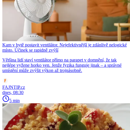
Kam v bytě postavit ventilátor. Nejefektivnější je zdánlivě nelogické
místo. Účinek se rapidně zvýší
Většina lidí staví ventilátor přímo na parapet v domnění, že tak
nejlépe vyžene horko ven. Jenže fyzika funguje jinak – a správné
umístění může zvýšit výkon až trojnásobně.
FAJNTIP.cz
dnes, 08:30
5 min