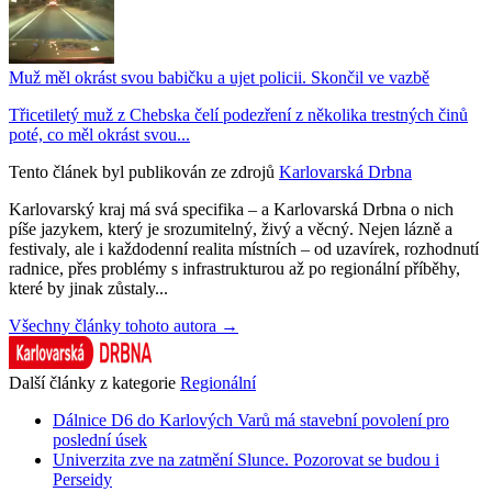
Muž měl okrást svou babičku a ujet policii. Skončil ve vazbě
Třicetiletý muž z Chebska čelí podezření z několika trestných činů
poté, co měl okrást svou...
Tento článek byl publikován ze zdrojů
Karlovarská Drbna
Karlovarský kraj má svá specifika – a Karlovarská Drbna o nich
píše jazykem, který je srozumitelný, živý a věcný. Nejen lázně a
festivaly, ale i každodenní realita místních – od uzavírek, rozhodnutí
radnice, přes problémy s infrastrukturou až po regionální příběhy,
které by jinak zůstaly...
Všechny články tohoto autora →
Další články z kategorie
Regionální
Dálnice D6 do Karlových Varů má stavební povolení pro
poslední úsek
Univerzita zve na zatmění Slunce. Pozorovat se budou i
Perseidy