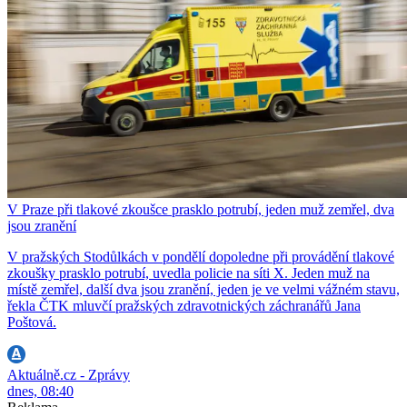
V Praze při tlakové zkoušce prasklo potrubí, jeden muž zemřel, dva
jsou zranění
V pražských Stodůlkách v pondělí dopoledne při provádění tlakové
zkoušky prasklo potrubí, uvedla policie na síti X. Jeden muž na
místě zemřel, další dva jsou zranění, jeden je ve velmi vážném stavu,
řekla ČTK mluvčí pražských zdravotnických záchranářů Jana
Poštová.
Aktuálně.cz - Zprávy
dnes, 08:40