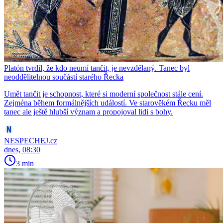
Platón tvrdil, že kdo neumí tančit, je nevzdělaný. Tanec byl
neoddělitelnou součástí starého Řecka
Umět tančit je schopnost, které si moderní společnost stále cení.
Zejména během formálnějších událostí. Ve starověkém Řecku měl
tanec ale ještě hlubší význam a propojoval lidi s bohy.
NESPECHEJ.cz
dnes, 08:30
3 min