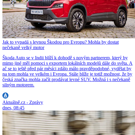
Jak to vypadá s levnou Škodou pro Evropu? Mohla by dostat
nečekaně velký motor
Škoda Auto se v Indii blíží k dohodě s novým partnerem, který by
mimo jiné měl pomoci s exportem lokálních modelů dále do světa. A
ač se to ještě před pár měsíci zdálo málo pravděpodobné, vydělat by
na tom mohla ve velkém i Evropa. Stále blíže je totiž možnost, že by
česká značka mohla začít prodávat levné SUV. Možná i s nečekaně
silným motorem.
Aktuálně.cz - Zprávy
dnes, 08:45