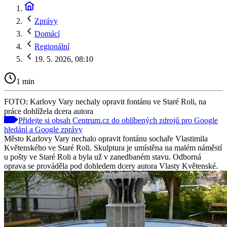
Zprávy
Domácí
Regionální
19. 5. 2026, 08:10
1 min
FOTO: Karlovy Vary nechaly opravit fontánu ve Staré Roli, na
práce dohlížela dcera autora
Přidejte si obsah Centrum.cz do oblíbených zdrojů pro Google
hledání a Google zprávy
Město Karlovy Vary nechalo opravit fontánu sochaře Vlastimila
Květenského ve Staré Roli. Skulptura je umístěna na malém náměstí
u pošty ve Staré Roli a byla už v zanedbaném stavu. Odborná
oprava se prováděla pod dohledem dcery autora Vlasty Květenské.