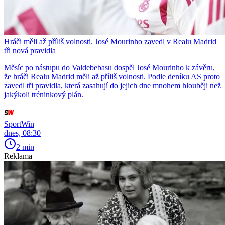
Hráči měli až příliš volnosti. José Mourinho zavedl v Realu Madrid
tři nová pravidla
Měsíc po nástupu do Valdebebasu dospěl José Mourinho k závěru,
že hráči Realu Madrid měli až příliš volnosti. Podle deníku AS proto
zavedl tři pravidla, která zasahují do jejich dne mnohem hlouběji než
jakýkoli tréninkový plán.
SportWin
dnes, 08:30
2 min
Reklama