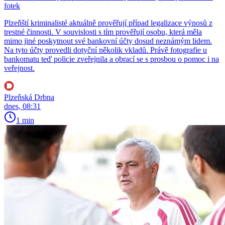
fotek
Plzeňští kriminalisté aktuálně prověřují případ legalizace výnosů z
trestné činnosti. V souvislosti s tím prověřují osobu, která měla
mimo jiné poskytnout své bankovní účty dosud neznámým lidem.
Na tyto účty provedli dotyční několik vkladů. Právě fotografie u
bankomatu teď policie zveřejnila a obrací se s prosbou o pomoc i na
veřejnost.
Plzeňská Drbna
dnes, 08:31
1 min