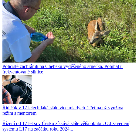
Policisté zachránili na Chebsku vyděšeného srnečka. Pobíhal u
frekventované silnice
Řidičák v 17 letech láká stále více mladých. Třetina už využívá
režim s mentorem
Řízení od 17 let si v Česku získává stále větší oblibu. Od zavedení
systému L17 na začátku roku 2024...