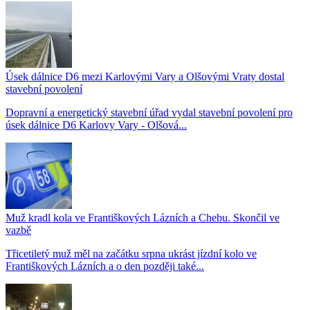
Úsek dálnice D6 mezi Karlovými Vary a Olšovými Vraty dostal
stavební povolení
Dopravní a energetický stavební úřad vydal stavební povolení pro
úsek dálnice D6 Karlovy Vary - Olšová...
Muž kradl kola ve Františkových Lázních a Chebu. Skončil ve
vazbě
Třicetiletý muž měl na začátku srpna ukrást jízdní kolo ve
Františkových Lázních a o den později také...