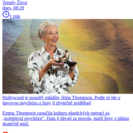
Trendy Život
dnes, 08:29
1 min
Hollywood je posedlý mládím, řekla Thompson. Podle ní jde o
davovou psychózu a ženy jí zbytečně podléhají
Emma Thompson označila kulturu plastických operací za
„kolektivní psychózu“. Data jí dávají za pravdu, starší ženy z plátna
skutečně mizí.