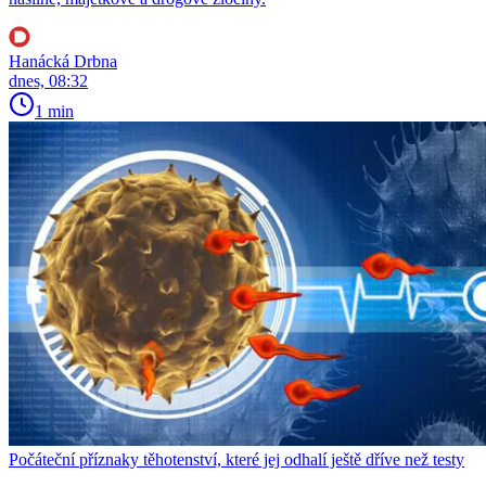
Hanácká Drbna
dnes, 08:32
1 min
Počáteční příznaky těhotenství, které jej odhalí ještě dříve než testy