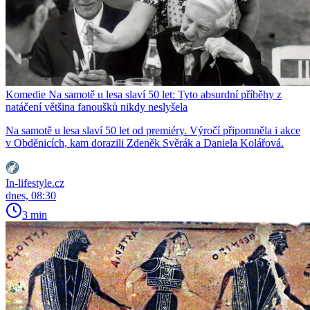
Komedie Na samotě u lesa slaví 50 let: Tyto absurdní příběhy z
natáčení většina fanoušků nikdy neslyšela
Na samotě u lesa slaví 50 let od premiéry. Výročí připomněla i akce
v Obděnicích, kam dorazili Zdeněk Svěrák a Daniela Kolářová.
In-lifestyle.cz
dnes, 08:30
3 min