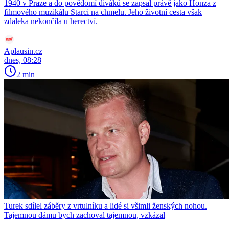
1940 v Praze a do povědomí diváků se zapsal právě jako Honza z
filmového muzikálu Starci na chmelu. Jeho životní cesta však
zdaleka nekončila u herectví.
Aplausin.cz
dnes, 08:28
2 min
Turek sdílel záběry z vrtulníku a lidé si všimli ženských nohou.
Tajemnou dámu bych zachoval tajemnou, vzkázal