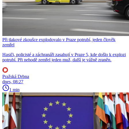
Při tlakové zkoušce explodovalo v Praze potrubí, jeden člověk
zemřel
Hasiči, policisté a záchranáři zasahují v Praze 5, kde došlo k explozi
potrubí. Při nehodě zemřel jeden muž, další je vážně zraněn.
Pražská Drbna
dnes, 08:27
1 min