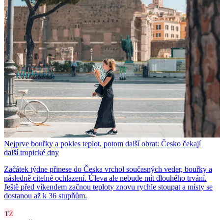
Nejprve bouřky a pokles teplot, potom další obrat: Česko čekají
další tropické dny
Začátek týdne přinese do Česka vrchol současných veder, bouřky a
následně citelné ochlazení. Úleva ale nebude mít dlouhého trvání.
Ještě před víkendem začnou teploty znovu rychle stoupat a místy se
dostanou až k 36 stupňům.