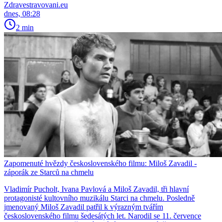
Zdravestravovani.eu
dnes, 08:28
2 min
Zapomenuté hvězdy československého filmu: Miloš Zavadil -
záporák ze Starců na chmelu
Vladimír Pucholt, Ivana Pavlová a Miloš Zavadil, tři hlavní
protagonisté kultovního muzikálu Starci na chmelu. Posledně
jmenovaný Miloš Zavadil patřil k výrazným tvářím
československého filmu šedesátých let. Narodil se 11. července