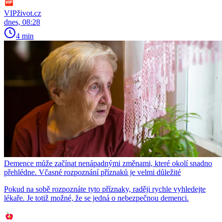
VIPživot.cz
dnes, 08:28
4 min
Demence může začínat nenápadnými změnami, které okolí snadno
přehlédne. Včasné rozpoznání příznaků je velmi důležité
Pokud na sobě rozpoznáte tyto příznaky, raději rychle vyhledejte
lékaře. Je totiž možné, že se jedná o nebezpečnou demenci.