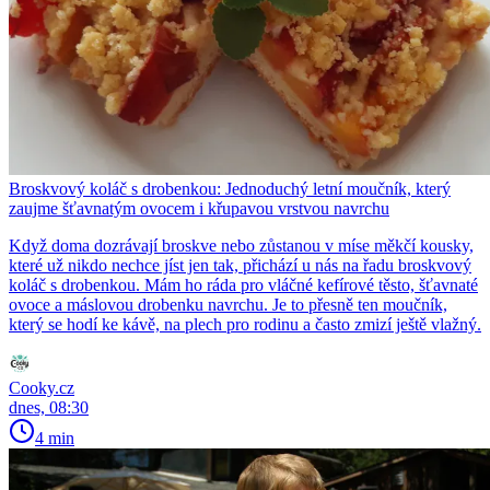
Broskvový koláč s drobenkou: Jednoduchý letní moučník, který
zaujme šťavnatým ovocem i křupavou vrstvou navrchu
Když doma dozrávají broskve nebo zůstanou v míse měkčí kousky,
které už nikdo nechce jíst jen tak, přichází u nás na řadu broskvový
koláč s drobenkou. Mám ho ráda pro vláčné kefírové těsto, šťavnaté
ovoce a máslovou drobenku navrchu. Je to přesně ten moučník,
který se hodí ke kávě, na plech pro rodinu a často zmizí ještě vlažný.
Cooky.cz
dnes, 08:30
4 min