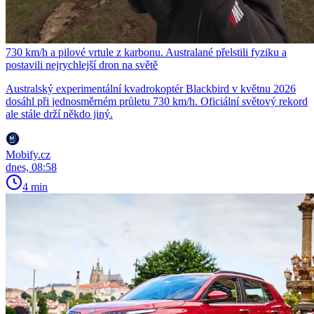
730 km/h a pilové vrtule z karbonu. Australané přelstili fyziku a
postavili nejrychlejší dron na světě
Australský experimentální kvadrokoptér Blackbird v květnu 2026
dosáhl při jednosměrném průletu 730 km/h. Oficiální světový rekord
ale stále drží někdo jiný.
Mobify.cz
dnes, 08:58
4 min