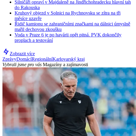
Silničáři opraví v Majdaleně na Jindřichohradecku hlavní tah
do Rakouska
Kruhový objezd v Solnici na Rychnovsku se zítra na tři
měsíce uzavře
Řidič kamionu se zahraničními značkami na dálnici úmyslně
mařil dechovou zkoušku
Voda v Praze 6 je po havárii opět pitná. PVK dokončily
proplach a testování
Zobrazit více
Zprávy
Domácí
Regionální
Karlovarský kraj
Vybrali jsme pro vás
Magazíny a zajímavosti