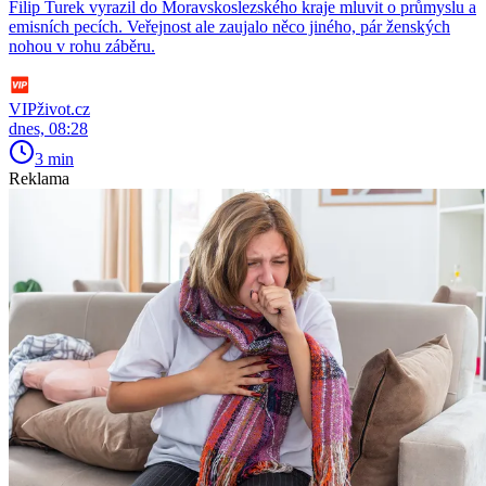
Filip Turek vyrazil do Moravskoslezského kraje mluvit o průmyslu a
emisních pecích. Veřejnost ale zaujalo něco jiného, pár ženských
nohou v rohu záběru.
VIPživot.cz
dnes, 08:28
3 min
Reklama