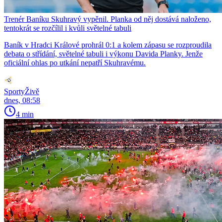
Trenér Baníku Skuhravý vypěnil. Planka od něj dostává naloženo,
tentokrát se rozčílil i kvůli světelné tabuli
Baník v Hradci Králové prohrál 0:1 a kolem zápasu se rozproudila
debata o střídání, světelné tabuli i výkonu Davida Planky. Jenže
oficiální ohlas po utkání nepatří Skuhravému.
SportyŽivě
dnes, 08:58
4 min