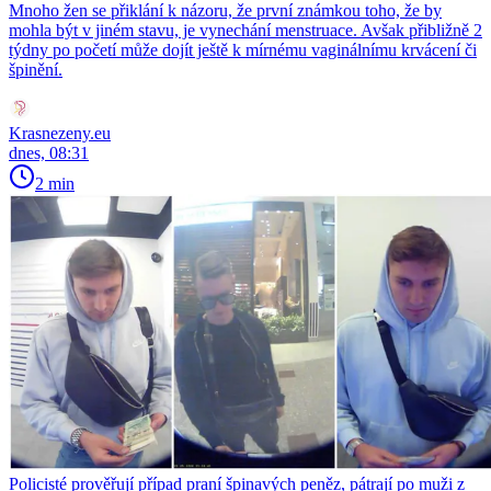
Mnoho žen se přiklání k názoru, že první známkou toho, že by
mohla být v jiném stavu, je vynechání menstruace. Avšak přibližně 2
týdny po početí může dojít ještě k mírnému vaginálnímu krvácení či
špinění.
Krasnezeny.eu
dnes, 08:31
2 min
Policisté prověřují případ praní špinavých peněz, pátrají po muži z