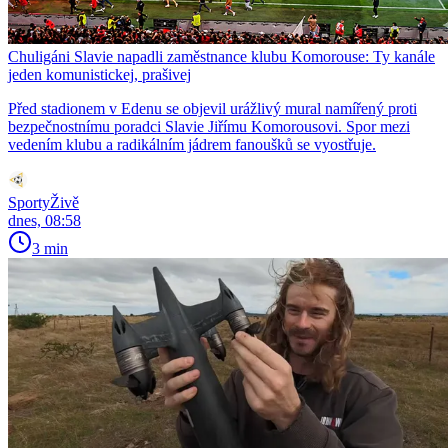
Chuligáni Slavie napadli zaměstnance klubu Komorouse: Ty kanále
jeden komunistickej, prašivej
Před stadionem v Edenu se objevil urážlivý mural namířený proti
bezpečnostnímu poradci Slavie Jiřímu Komorousovi. Spor mezi
vedením klubu a radikálním jádrem fanoušků se vyostřuje.
SportyŽivě
dnes, 08:58
3 min