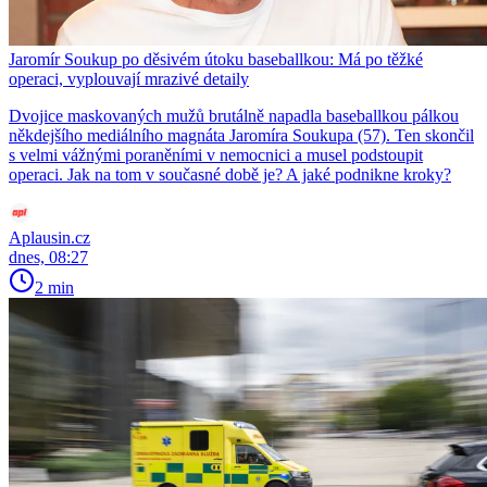
Jaromír Soukup po děsivém útoku baseballkou: Má po těžké
operaci, vyplouvají mrazivé detaily
Dvojice maskovaných mužů brutálně napadla baseballkou pálkou
někdejšího mediálního magnáta Jaromíra Soukupa (57). Ten skončil
s velmi vážnými poraněními v nemocnici a musel podstoupit
operaci. Jak na tom v současné době je? A jaké podnikne kroky?
Aplausin.cz
dnes, 08:27
2 min