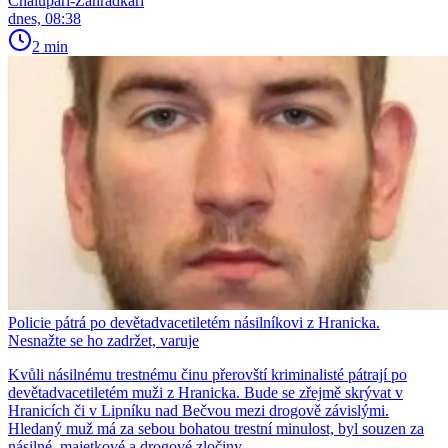
Chalupáři-Zahrádkáři
dnes, 08:38
2 min
Policie pátrá po devětadvacetiletém násilníkovi z Hranicka.
Nesnažte se ho zadržet, varuje
Kvůli násilnému trestnému činu přerovští kriminalisté pátrají po
devětadvacetiletém muži z Hranicka. Bude se zřejmě skrývat v
Hranicích či v Lipníku nad Bečvou mezi drogově závislými.
Hledaný muž má za sebou bohatou trestní minulost, byl souzen za
násilné, majetkové a drogové zločiny.