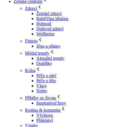
Ženské centrum
Zdraví
Ženské zdraví
Babiččina lékárna
Hubnutí
Duševní zdraví
Wellbeing
Fitness
Jóga a pilates
Módní trendy
Aktuální trendy
Doplňky
Krása
Péče o pleť
Péče o tělo
Vlasy
Nehty
Příběhy ze života
Inspirativní ženy
Rodina & komunita
Výchova
Přátelství
Vztahy