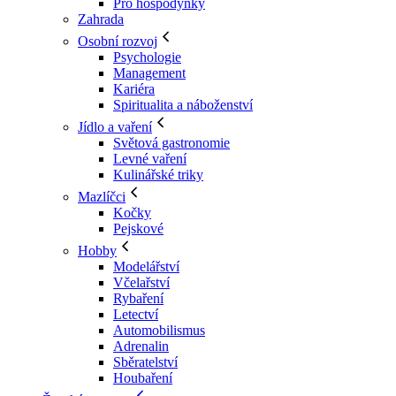
Pro hospodyňky
Zahrada
Osobní rozvoj
Psychologie
Management
Kariéra
Spiritualita a náboženství
Jídlo a vaření
Světová gastronomie
Levné vaření
Kulinářské triky
Mazlíčci
Kočky
Pejskové
Hobby
Modelářství
Včelařství
Rybaření
Letectví
Automobilismus
Adrenalin
Sběratelství
Houbaření