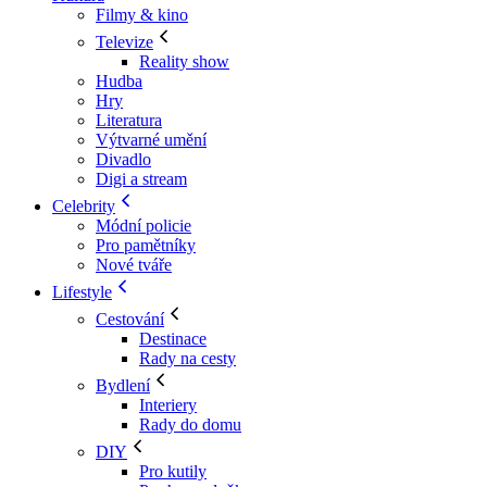
Filmy & kino
Televize
Reality show
Hudba
Hry
Literatura
Výtvarné umění
Divadlo
Digi a stream
Celebrity
Módní policie
Pro pamětníky
Nové tváře
Lifestyle
Cestování
Destinace
Rady na cesty
Bydlení
Interiery
Rady do domu
DIY
Pro kutily