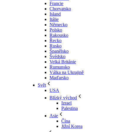
Francie
Chorvatsko
Island
Itálie
Německo
Polsko
Rakousko
Řecko
Rusko
Španělsko
Švédsko
Velká Británie
Rumunsko
Válka na Ukrajině
Maďarsko
Svět
USA
Blízký východ
Izrael
Palestina
Asie
Čína
Jižní Korea