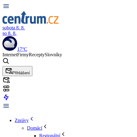
sobota 8. 8.
so 8. 8.
17°C
Internet
Firmy
Recepty
Slovníky
Přihlášení
Zprávy
Domácí
Regionální