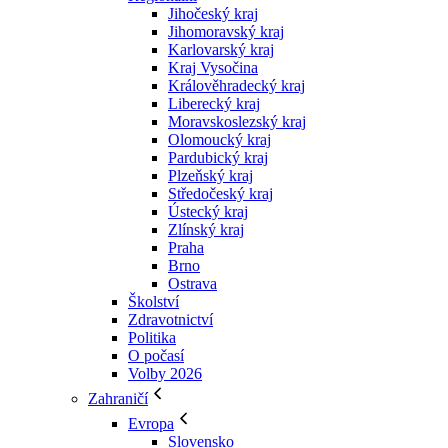
Jihočeský kraj
Jihomoravský kraj
Karlovarský kraj
Kraj Vysočina
Králověhradecký kraj
Liberecký kraj
Moravskoslezský kraj
Olomoucký kraj
Pardubický kraj
Plzeňský kraj
Středočeský kraj
Ústecký kraj
Zlínský kraj
Praha
Brno
Ostrava
Školství
Zdravotnictví
Politika
O počasí
Volby 2026
Zahraničí
Evropa
Slovensko