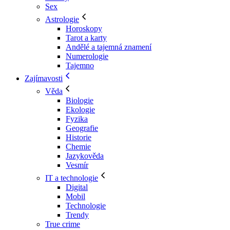
Sex
Astrologie
Horoskopy
Tarot a karty
Andělé a tajemná znamení
Numerologie
Tajemno
Zajímavosti
Věda
Biologie
Ekologie
Fyzika
Geografie
Historie
Chemie
Jazykověda
Vesmír
IT a technologie
Digital
Mobil
Technologie
Trendy
True crime