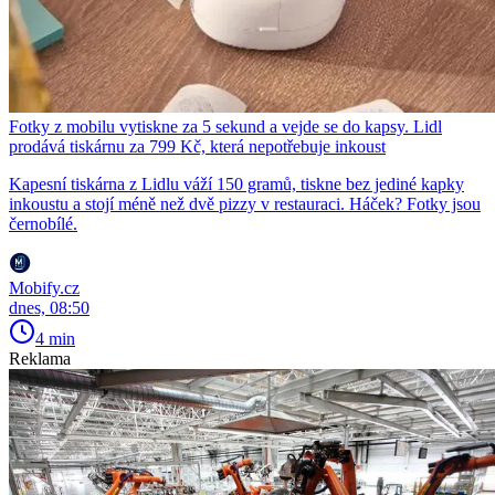
Fotky z mobilu vytiskne za 5 sekund a vejde se do kapsy. Lidl
prodává tiskárnu za 799 Kč, která nepotřebuje inkoust
Kapesní tiskárna z Lidlu váží 150 gramů, tiskne bez jediné kapky
inkoustu a stojí méně než dvě pizzy v restauraci. Háček? Fotky jsou
černobílé.
Mobify.cz
dnes, 08:50
4 min
Reklama