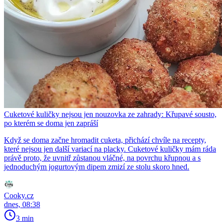
Cuketové kuličky nejsou jen nouzovka ze zahrady: Křupavé sousto,
po kterém se doma jen zapráší
Když se doma začne hromadit cuketa, přichází chvíle na recepty,
které nejsou jen další variací na placky. Cuketové kuličky mám ráda
právě proto, že uvnitř zůstanou vláčné, na povrchu křupnou a s
jednoduchým jogurtovým dipem zmizí ze stolu skoro hned.
Cooky.cz
dnes, 08:38
3 min