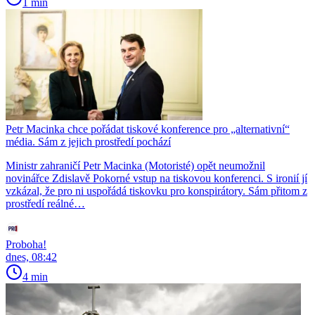
1 min
Petr Macinka chce pořádat tiskové konference pro „alternativní“
média. Sám z jejich prostředí pochází
Ministr zahraničí Petr Macinka (Motoristé) opět neumožnil
novinářce Zdislavě Pokorné vstup na tiskovou konferenci. S ironií jí
vzkázal, že pro ni uspořádá tiskovku pro konspirátory. Sám přitom z
prostředí reálné…
Proboha!
dnes, 08:42
4 min