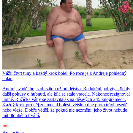
Vážil čtvrt tuny a každý krok bolel. Po roce je z Andreje pohledný
chlap
Andrej sváděl boj s obezitou už od dětství. Redukční pobyty střídaly
další pokusy o hubnutí, ale kila se stále vracela. Nakonec rezignoval
úplně. Ručička váhy se zastavila až na děsivých 245 kilogramech.
Každý krok pro něj znamenal bolest, většinu dne proto trávil vsedě
nebo vleže. Dobře věděl, že pokud nic nezmění, jeho život nebude
mít dlouhého trvání.
Aplausin.cz