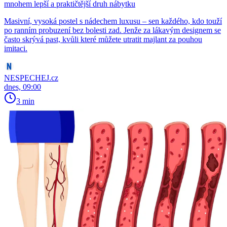
mnohem lepší a praktičtější druh nábytku
Masivní, vysoká postel s nádechem luxusu – sen každého, kdo touží
po ranním probuzení bez bolesti zad. Jenže za lákavým designem se
často skrývá past, kvůli které můžete utratit majlant za pouhou
imitaci.
NESPECHEJ.cz
dnes, 09:00
3 min