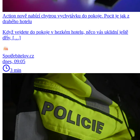
Action nově nabízí chytrou vychytávku do pokoje. Pocit je jak z
drahého hotelu
Když vejdete do pokoje v hezkém hotelu, něco vás uklidní ještě
dřív, […]
Spotřebitelov.cz
dnes, 09:05
3 min