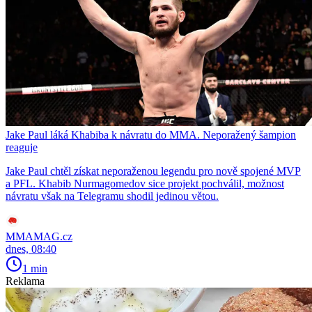
Jake Paul láká Khabiba k návratu do MMA. Neporažený šampion
reaguje
Jake Paul chtěl získat neporaženou legendu pro nově spojené MVP
a PFL. Khabib Nurmagomedov sice projekt pochválil, možnost
návratu však na Telegramu shodil jedinou větou.
MMAMAG.cz
dnes, 08:40
1 min
Reklama