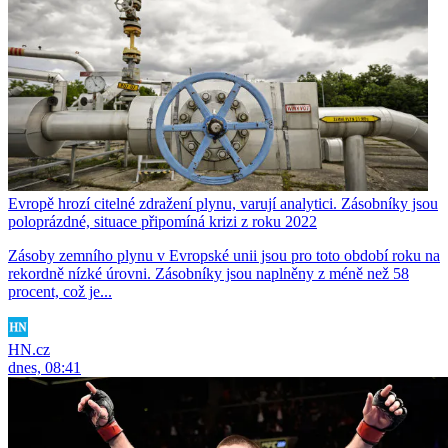
Evropě hrozí citelné zdražení plynu, varují analytici. Zásobníky jsou
poloprázdné, situace připomíná krizi z roku 2022
Zásoby zemního plynu v Evropské unii jsou pro toto období roku na
rekordně nízké úrovni. Zásobníky jsou naplněny z méně než 58
procent, což je...
HN.cz
dnes, 08:41