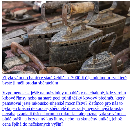
Zbyla vám po babičce stará žehlička. 3000 Kč je minimum, za které
byste ji měli prodat sběratelům
Vzpomenete si ještě na prázdniny u babičky na chalupě, kde v rohu
krbové římsy nebo na staré peci trůnil těžký kovový předmět, který
pamatoval ještě rakousko-uherské mocnářství? Zatímco pro nás to
byla jen krásná dekorace, sběratelé dnes za ty nejvzácnější kousky
neváhají zaplatit tisíce korun na ruku. Jak ale poznat, zda se vám na
půdě práší na bezcenný kus litiny, nebo na skutečný unikát, jehož
cena šplhá do nečekaných výšin?