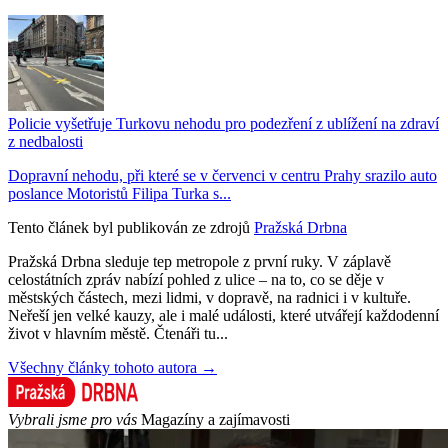
Policie vyšetřuje Turkovu nehodu pro podezření z ublížení na zdraví
z nedbalosti
Dopravní nehodu, při které se v červenci v centru Prahy srazilo auto
poslance Motoristů Filipa Turka s...
Tento článek byl publikován ze zdrojů
Pražská Drbna
Pražská Drbna sleduje tep metropole z první ruky. V záplavě
celostátních zpráv nabízí pohled z ulice – na to, co se děje v
městských částech, mezi lidmi, v dopravě, na radnici i v kultuře.
Neřeší jen velké kauzy, ale i malé události, které utvářejí každodenní
život v hlavním městě. Čtenáři tu...
Všechny články tohoto autora →
Vybrali jsme pro vás
Magazíny a zajímavosti