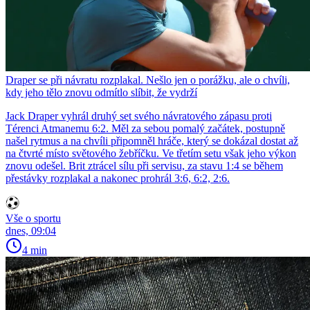
Draper se při návratu rozplakal. Nešlo jen o porážku, ale o chvíli,
kdy jeho tělo znovu odmítlo slíbit, že vydrží
Jack Draper vyhrál druhý set svého návratového zápasu proti
Térenci Atmanemu 6:2. Měl za sebou pomalý začátek, postupně
našel rytmus a na chvíli připomněl hráče, který se dokázal dostat až
na čtvrté místo světového žebříčku. Ve třetím setu však jeho výkon
znovu odešel. Brit ztrácel sílu při servisu, za stavu 1:4 se během
přestávky rozplakal a nakonec prohrál 3:6, 6:2, 2:6.
Vše o sportu
dnes, 09:04
4 min