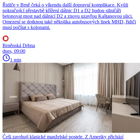
Řidiče v Brně čeká o víkendu další dopravní komplikace. Kvůli
pokračující přestavbě křížení dálnic D1 a D2 budou silničáři
betonovat most nad dálnicí D2 a znovu uzavřou Kaštanovou ulici.
Omezení se dotknou také několika autobusových linek MHD, řidiči
musí počítat s kolonami.
Brněnská Drbna
dnes, 09:00
1 min
Češi zavrhují klasické manželské postele. Z Ameriky přichází