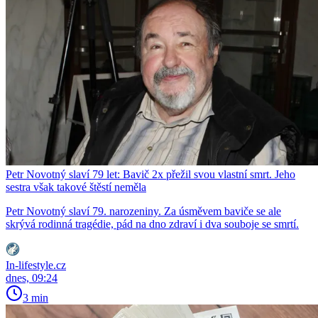
Petr Novotný slaví 79 let: Bavič 2x přežil svou vlastní smrt. Jeho
sestra však takové štěstí neměla
Petr Novotný slaví 79. narozeniny. Za úsměvem baviče se ale
skrývá rodinná tragédie, pád na dno zdraví i dva souboje se smrtí.
In-lifestyle.cz
dnes, 09:24
3 min