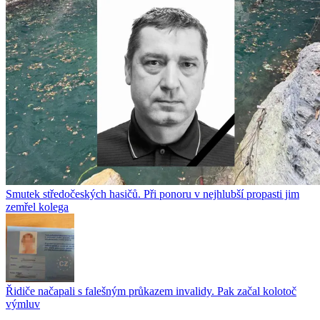
Smutek středočeských hasičů. Při ponoru v nejhlubší propasti jim
zemřel kolega
Řidiče načapali s falešným průkazem invalidy. Pak začal kolotoč
výmluv