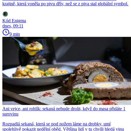
krajině, která voněla po pivu dřív, než se z piva stal globální symbol.
Kód Enigma
dnes, 09:11
9 min
Ani vejce, ani rohlík: sekaná nebude drolit, když do masa přidáte 1
surovinu
Rozpadlá sekaná, která se pod nožem láme na drobky, umí
spolehlivě pokazit nedělní oběd. Většina lidí v tu chvíli hledá vinu