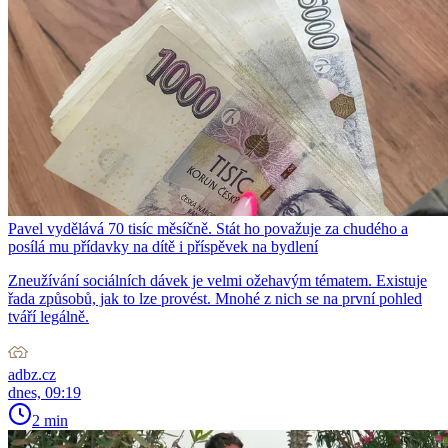
Pavel vydělává 70 tisíc měsíčně. Stát ho považuje za chudého a
posílá mu přídavky na dítě i příspěvek na bydlení
Zneužívání sociálních dávek je velmi ožehavým tématem. Existuje
řada způsobů, jak to lze provést. Mnohé z nich se na první pohled
tváří legálně.
adbz.cz
dnes, 09:19
2 min