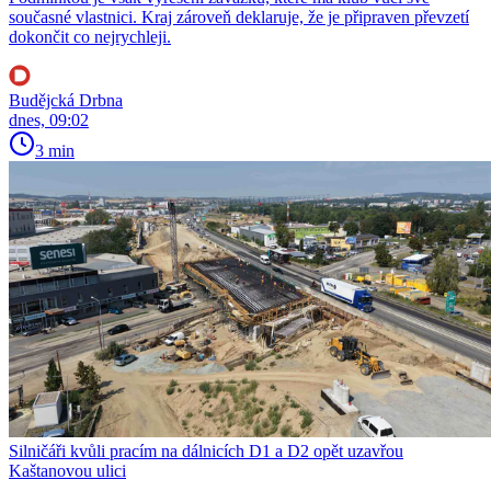
současné vlastnici. Kraj zároveň deklaruje, že je připraven převzetí
dokončit co nejrychleji.
Budějcká Drbna
dnes, 09:02
3 min
Silničáři kvůli pracím na dálnicích D1 a D2 opět uzavřou
Kaštanovou ulici