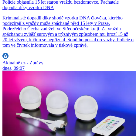
Policie objasnila 15 let starou vraždu bezdomovce. Pachatele
dopadla díky vzorku DNA
Kriminalisté dopadli díky shodě vzorku DNA člověka, kterého
podezírají z vraždy muže spáchané před 15 lety v Praze.
Podezřelého Čecha zadrželi ve Středočeském kraji. Za vraždu
spáchanou zvlášť surovým a trýznivým způsobem mu hrozí 15 až
20 let vězení, k činu se nepřiznal. Soud ho poslal do vazby. Policie o
tom ve čtvrtek informovala v tiskové zprávě.
Aktuálně.cz - Zprávy
dnes, 09:07