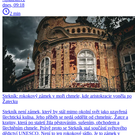
dnes, 09:18
2 min
Stekník: rokokový zámek v moři chmele, kde aristokracie voněla po
Žatecku
Stekník není zámek, který by stál mimo okolní svět jako uzavřená
šlechtická kulisa. Jeho příběh se nedá oddělit od chmelnic, Žatce a
krajiny, která po staletí žila pěstováním, sušením, obchodem a
šlechtěním chmele. Právě proto se Stekník stal součástí světového
dědictví UNESCO. Není to jen rokokové sídlo. Je to zámek v