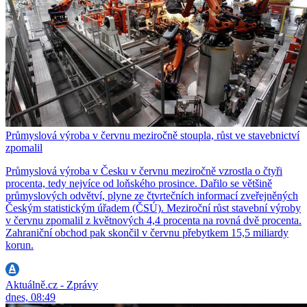
Průmyslová výroba v červnu meziročně stoupla, růst ve stavebnictví
zpomalil
Průmyslová výroba v Česku v červnu meziročně vzrostla o čtyři
procenta, tedy nejvíce od loňského prosince. Dařilo se většině
průmyslových odvětví, plyne ze čtvrtečních informací zveřejněných
Českým statistickým úřadem (ČSÚ). Meziroční růst stavební výroby
v červnu zpomalil z květnových 4,4 procenta na rovná dvě procenta.
Zahraniční obchod pak skončil v červnu přebytkem 15,5 miliardy
korun.
Aktuálně.cz - Zprávy
dnes, 08:49