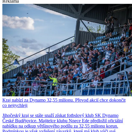
Reklama
Kraj nabízí za Dynamo 32,55 milionu. Převod akcií chce dokončit
co nejrychleji
Jihočeský kraj se stále snaží získat fotbslový klub SK Dynamo
České Budějovice. Majitelce klubu Nnece Ede předložil oficiální
nabídku na odkup většinového podílu za 32,55 milionu korun.
Podmínkou je však vyřešení závazků, které má klub vůči své