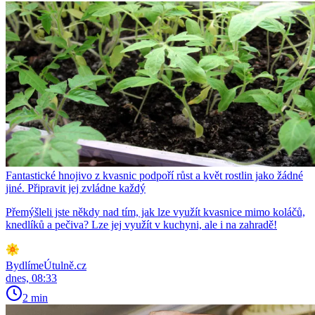
Fantastické hnojivo z kvasnic podpoří růst a květ rostlin jako žádné
jiné. Připravit jej zvládne každý
Přemýšleli jste někdy nad tím, jak lze využít kvasnice mimo koláčů,
knedlíků a pečiva? Lze jej využít v kuchyni, ale i na zahradě!
BydlímeÚtulně.cz
dnes, 08:33
2 min