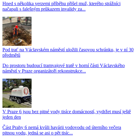
Hned s několika verzemi příběhu přišel muž, kterého strážníci
načapali s falešným průkazem invalidy za...
Pod trať na Václavském náměstí uložili časovou schránku, je v ní 30
předmětů
Do prostoru budoucí tramvajové tratě v horní části Václavského
náměstí v Praze organizátoři rekonstrukce...
V Praze 6 jsou bez pitné vody tisíce domácností, vydržet musí ještě
jeden den
Část Prahy 6 nemá kvůli havárii vodovodu od úterního večera
pitnou vodu, jedná se asi o pět tisíc...