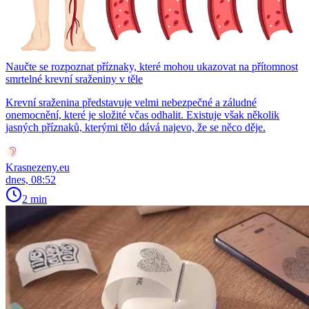
Naučte se rozpoznat příznaky, které mohou ukazovat na přítomnost
smrtelné krevní sraženiny v těle
Krevní sraženina představuje velmi nebezpečné a záludné
onemocnění, které je složité včas odhalit. Existuje však několik
jasných příznaků, kterými tělo dává najevo, že se něco děje.
Krasnezeny.eu
dnes, 08:52
2 min