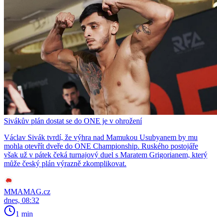
Sivákův plán dostat se do ONE je v ohrožení
Václav Sivák tvrdí, že výhra nad Mamukou Usubyanem by mu
mohla otevřít dveře do ONE Championship. Ruského postojáře
však už v pátek čeká turnajový duel s Maratem Grigorianem, který
může český plán výrazně zkomplikovat.
MMAMAG.cz
dnes, 08:32
1 min