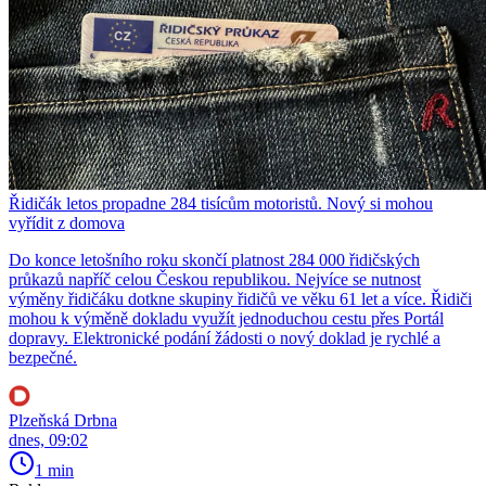
Řidičák letos propadne 284 tisícům motoristů. Nový si mohou
vyřídit z domova
Do konce letošního roku skončí platnost 284 000 řidičských
průkazů napříč celou Českou republikou. Nejvíce se nutnost
výměny řidičáku dotkne skupiny řidičů ve věku 61 let a více. Řidiči
mohou k výměně dokladu využít jednoduchou cestu přes Portál
dopravy. Elektronické podání žádosti o nový doklad je rychlé a
bezpečné.
Plzeňská Drbna
dnes, 09:02
1 min