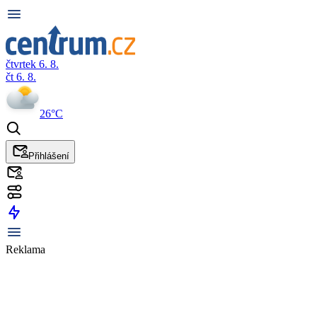
čtvrtek 6. 8.
čt 6. 8.
26°C
Přihlášení
Reklama