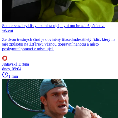
Senior srazil cyklisty a z místa ujel, nyní mu hrozí až pět let ve
vězení
Ze dvou trestných činů je obviněný třiasedmdesátiletý řidič, který na
jaře způsobil na Žďársku vážnou dopravní nehodu a místo
poskytnutí pomoci z místa ujel.
Jihlavská Drbna
dnes, 09:04
1 min