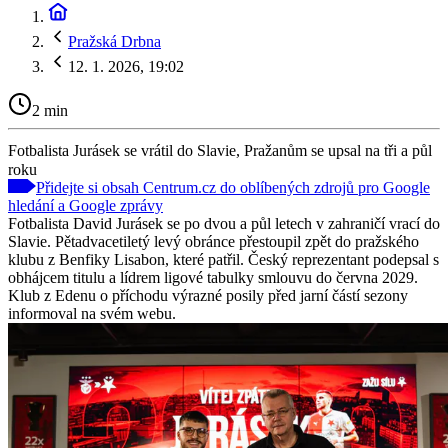
Pražská Drbna
12. 1. 2026, 19:02
2 min
Fotbalista Jurásek se vrátil do Slavie, Pražanům se upsal na tři a půl
roku
Přidejte si obsah Centrum.cz do oblíbených zdrojů pro Google
hledání a Google zprávy
Fotbalista David Jurásek se po dvou a půl letech v zahraničí vrací do
Slavie. Pětadvacetiletý levý obránce přestoupil zpět do pražského
klubu z Benfiky Lisabon, které patřil. Český reprezentant podepsal s
obhájcem titulu a lídrem ligové tabulky smlouvu do června 2029.
Klub z Edenu o příchodu výrazné posily před jarní částí sezony
informoval na svém webu.