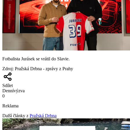
Fotbalista Jurásek se vrátil do Slavie.
Zdroj
:
Pražská Drbna - zprávy z Prahy
Sdílet
Denní
výzva
0
Reklama
Další články z
Pražská Drbna