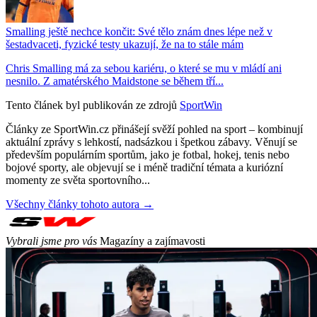
Smalling ještě nechce končit: Své tělo znám dnes lépe než v
šestadvaceti, fyzické testy ukazují, že na to stále mám
Chris Smalling má za sebou kariéru, o které se mu v mládí ani
nesnilo. Z amatérského Maidstone se během tří...
Tento článek byl publikován ze zdrojů
SportWin
Články ze SportWin.cz přinášejí svěží pohled na sport – kombinují
aktuální zprávy s lehkostí, nadsázkou i špetkou zábavy. Věnují se
především populárním sportům, jako je fotbal, hokej, tenis nebo
bojové sporty, ale objevují se i méně tradiční témata a kuriózní
momenty ze světa sportovního...
Všechny články tohoto autora →
Vybrali jsme pro vás
Magazíny a zajímavosti