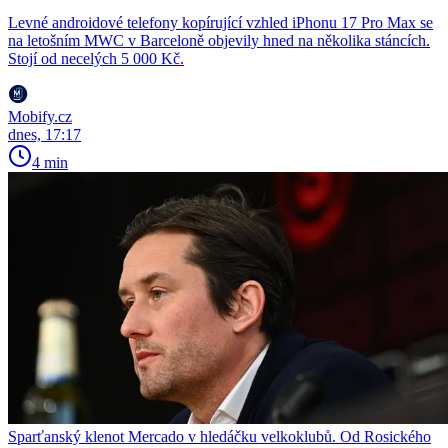
Levné androidové telefony kopírující vzhled iPhonu 17 Pro Max se
na letošním MWC v Barceloně objevily hned na několika stáncích.
Stojí od necelých 5 000 Kč.
Mobify.cz
dnes, 17:17
4 min
Sparťanský klenot Mercado v hledáčku velkoklubů. Od Rosického