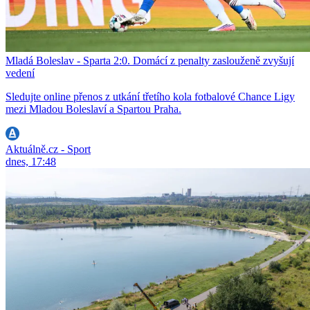
Mladá Boleslav - Sparta 2:0. Domácí z penalty zaslouženě zvyšují
vedení
Sledujte online přenos z utkání třetího kola fotbalové Chance Ligy
mezi Mladou Boleslaví a Spartou Praha.
Aktuálně.cz - Sport
dnes, 17:48