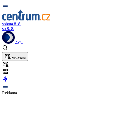
sobota 8. 8.
so 8. 8.
25°C
Přihlášení
Reklama