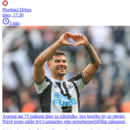
Plzeňská Drbna
dnes, 17:30
3 min
Arsenal dal 75 milionů liber za záložníka, bez kterého by se obešel.
Právě proto může být Guimarães jeho nejnebezpečnějším nákupem