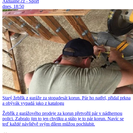
Aktuálně.cz - Sport
dnes, 18:50
Starý žebřík z garáže za stopadesát korun. Pár ho natřel, přidal prkna
a obývák vypadá jako z katalogu
Žebřík z garážového prodeje za korun přetvořil pár v nádhernou
polici. Zabralo jim to jen chvilku a stálo je to pár korun. Navíc se
teď každé návštěvě svým dílem můžou pochlubit.