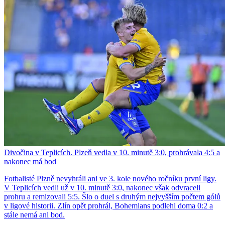
Divočina v Teplicích. Plzeň vedla v 10. minutě 3:0, prohrávala 4:5 a
nakonec má bod
Fotbalisté Plzně nevyhráli ani ve 3. kole nového ročníku první ligy.
V Teplicích vedli už v 10. minutě 3:0, nakonec však odvraceli
prohru a remizovali 5:5. Šlo o duel s druhým nejvyšším počtem gólů
v ligové historii. Zlín opět prohrál, Bohemians podlehl doma 0:2 a
stále nemá ani bod.