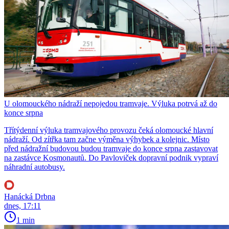
U olomouckého nádraží nepojedou tramvaje. Výluka potrvá až do
konce srpna
Třítýdenní výluka tramvajového provozu čeká olomoucké hlavní
nádraží. Od zítřka tam začne výměna výhybek a kolejnic. Místo
před nádražní budovou budou tramvaje do konce srpna zastavovat
na zastávce Kosmonautů. Do Pavloviček dopravní podnik vypraví
náhradní autobusy.
Hanácká Drbna
dnes, 17:11
1 min