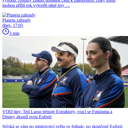
výhodu: rostliny získají dostatek času k zakořenění. Díky tomu
mohou příští rok vytvořit silné trsy …
Planeta zahrady
dnes, 17:05
3 min
VOD tipy: Ted Lasso trénuje Extraktory, vrací se Futurama a
Disney zkouší svou Euforii
Stýská se vám po mistrovství světa ve fotbale, po skončené Euforii