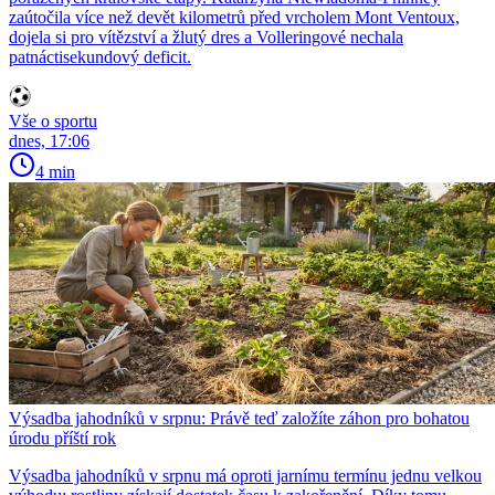
zaútočila více než devět kilometrů před vrcholem Mont Ventoux,
dojela si pro vítězství a žlutý dres a Volleringové nechala
patnáctisekundový deficit.
Vše o sportu
dnes, 17:06
4 min
Výsadba jahodníků v srpnu: Právě teď založíte záhon pro bohatou
úrodu příští rok
Výsadba jahodníků v srpnu má oproti jarnímu termínu jednu velkou