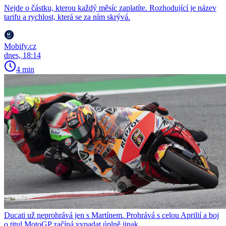
Nejde o částku, kterou každý měsíc zaplatíte. Rozhodující je název
tarifu a rychlost, která se za ním skrývá.
Mobify.cz
dnes, 18:14
4 min
Ducati už neprohrává jen s Martínem. Prohrává s celou Aprilií a boj
o titul MotoGP začíná vypadat úplně jinak