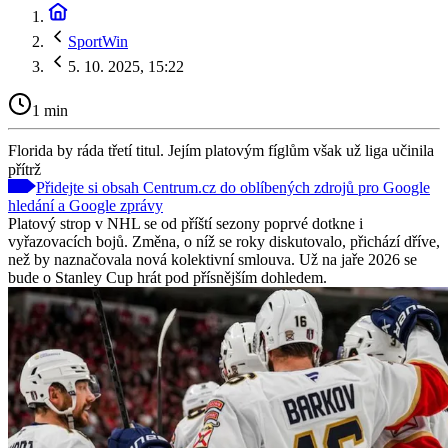
SportWin
5. 10. 2025, 15:22
1 min
Florida by ráda třetí titul. Jejím platovým fíglům však už liga učinila
přítrž
Přidejte si obsah Centrum.cz do oblíbených zdrojů pro Google
hledání a Google zprávy
Platový strop v NHL se od příští sezony poprvé dotkne i
vyřazovacích bojů. Změna, o níž se roky diskutovalo, přichází dříve,
než by naznačovala nová kolektivní smlouva. Už na jaře 2026 se
bude o Stanley Cup hrát pod přísnějším dohledem.