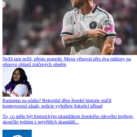
Nežil tam nežil, přesto pomohl. Messi věnoval přes dva miliony na
obnovu oblastí zničených ohněm
Rasismus na pódiu? Rekordní dřep ženské historie zničil
kontroverzní zásah, policie vyšetřuje šokující případ
To, co mělo být historickým okamžikem ženského silového trojboje,
skončilo jedním z největších skandálů...