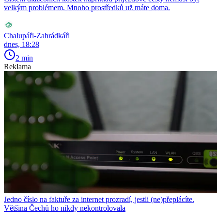
velkým problémem. Mnoho prostředků už máte doma.
Chalupáři-Zahrádkáři
dnes, 18:28
2 min
Reklama
Jedno číslo na faktuře za internet prozradí, jestli (ne)přeplácíte.
Většina Čechů ho nikdy nekontrolovala