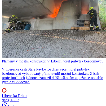
Plameny v mostní konstrukci: V Liberci hořel příbytek bezdomovců
V liberecké části Staré Pavlovice dnes večer hořel příbytek
bezdomovců vybudovaný přímo uvnitř mostní konstrukce. Zásah
profesionálních jednotek zamezil dalším škodám a požár se podařilo
rychle zlikvidovat.
Liberecká Drbna
dnes, 18:52