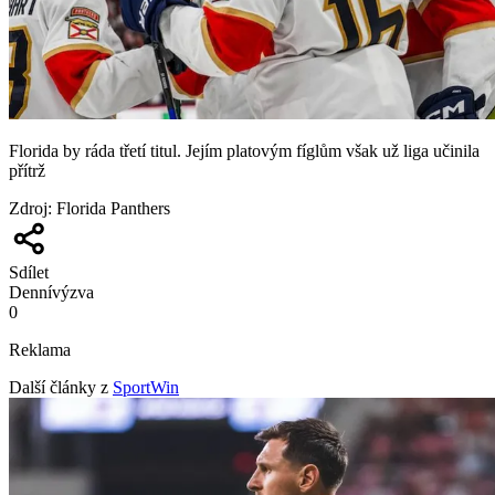
Florida by ráda třetí titul. Jejím platovým fíglům však už liga učinila
přítrž
Zdroj
:
Florida Panthers
Sdílet
Denní
výzva
0
Reklama
Další články z
SportWin