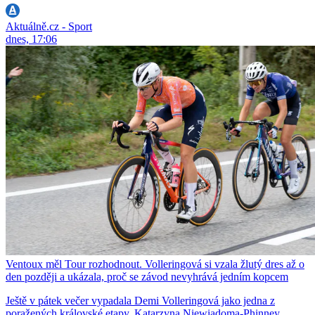
Aktuálně.cz - Sport
dnes, 17:06
Ventoux měl Tour rozhodnout. Volleringová si vzala žlutý dres až o
den později a ukázala, proč se závod nevyhrává jedním kopcem
Ještě v pátek večer vypadala Demi Volleringová jako jedna z
poražených královské etapy. Katarzyna Niewiadoma-Phinney