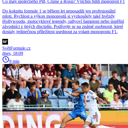
Co mají společného Pitt, Cruise a Rossi? Všichni řídili monopost F1
Do kokpitu formule 1 se během let neposadili jen profesionální
piloti. Rychlost a výkon monopostů si vyzkoušely také hvězdy
Hollywoodu, motocyklové legendy, rallyoví šampioni nebo úspěšní
závodníci z jiných disciplín. Podívejte se na známé osobnosti, které
dostaly jedinečnou příležitost usednout za volant monopostu F1.
SvětFormule.cz
dnes, 18:09
9 min