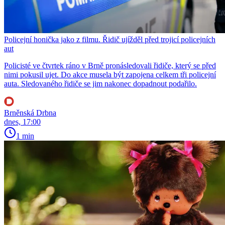
Policejní honička jako z filmu. Řidič ujížděl před trojicí policejních
aut
Policisté ve čtvrtek ráno v Brně pronásledovali řidiče, který se před
nimi pokusil ujet. Do akce musela být zapojena celkem tři policejní
auta. Sledovaného řidiče se jim nakonec dopadnout podařilo.
Brněnská Drbna
dnes, 17:00
1 min