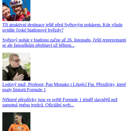
Tři atraktivní destinace ještě před Světovým pohárem. Kde všude
uvidíte české biatlonové hvězdy?
Světový pohár v biatlonu začne až 26. listopadu, čeští reprezentanti
se ale fanouškům představí už během...
Ledový muž, Profesor, Pan Monako i Létající Fin. Přezdívky, které
psaly historii Formule 1
Některé přezdívky jsou ve světě Formule 1 téměř slavnější než
samotná jména jezdců. Oficiální web...