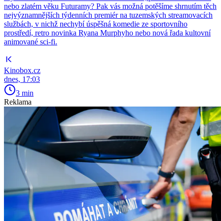
nebo zlatém věku Futuramy? Pak vás možná potěšíme shrnutím těch
nejvýznamnějších týdenních premiér na tuzemských streamovacích
službách, v nichž nechybí úspěšná komedie ze sportovního
prostředí, retro novinka Ryana Murphyho nebo nová řada kultovní
animované sci-fi.
Kinobox.cz
dnes, 17:03
3 min
Reklama