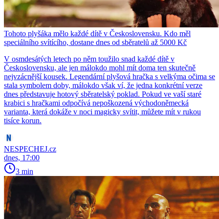
Tohoto plyšáka mělo každé dítě v Československu. Kdo měl
speciálního svítícího, dostane dnes od sběratelů až 5000 Kč
V osmdesátých letech po něm toužilo snad každé dítě v
Československu, ale jen málokdo mohl mít doma ten skutečně
nejvzácnější kousek. Legendární plyšová hračka s velkýma očima se
stala symbolem doby, málokdo však ví, že jedna konkrétní verze
dnes představuje hotový sběratelský poklad. Pokud ve vaší staré
krabici s hračkami odpočívá nepoškozená východoněmecká
varianta, která dokáže v noci magicky svítit, můžete mít v rukou
tisíce korun.
NESPECHEJ.cz
dnes, 17:00
3 min