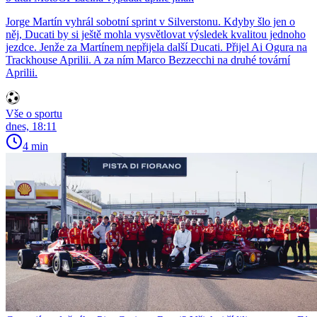
Jorge Martín vyhrál sobotní sprint v Silverstonu. Kdyby šlo jen o
něj, Ducati by si ještě mohla vysvětlovat výsledek kvalitou jednoho
jezdce. Jenže za Martínem nepřijela další Ducati. Přijel Ai Ogura na
Trackhouse Aprilii. A za ním Marco Bezzecchi na druhé tovární
Aprilii.
Vše o sportu
dnes, 18:11
4 min