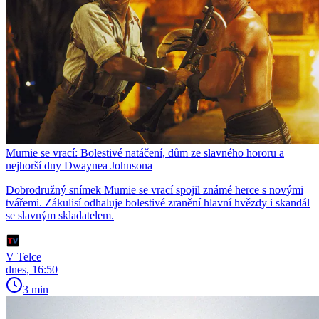
Mumie se vrací: Bolestivé natáčení, dům ze slavného hororu a
nejhorší dny Dwaynea Johnsona
Dobrodružný snímek Mumie se vrací spojil známé herce s novými
tvářemi. Zákulisí odhaluje bolestivé zranění hlavní hvězdy i skandál
se slavným skladatelem.
V Telce
dnes, 16:50
3 min