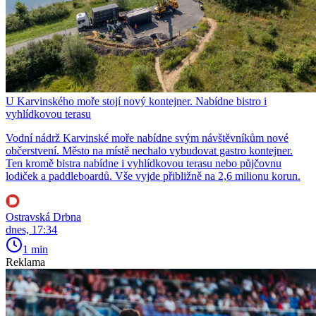
U Karvinského moře stojí nový kontejner. Nabídne bistro i
vyhlídkovou terasu
Vodní nádrž Karvinské moře nabídne svým návštěvníkům nové
občerstvení. Město na místě nechalo vybudovat gastro kontejner.
Ten kromě bistra nabídne i vyhlídkovou terasu nebo půjčovnu
lodiček a paddleboardů. Vše vyjde přibližně na 2,6 milionu korun.
Ostravská Drbna
dnes, 17:34
1 min
Reklama