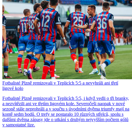
Fotbalisté Plzně remizovali v Teplicích 5:5 a nevyhráli ani třetí
ligové kolo
Fotbalisté Plzně remizovali v Teplicích 5:5, i když vedli o tři branky,
a nezvítězili ani ve třetím ligovém kole. Severočeši naopak v nové
sezoně stále neprohráli a v součtu s úvodními dvěma triumfy mají na
kontě sedm bodů. O trefy se postaralo 10 různých střelců, spolu s
dalšími dvěma zápasy jde o utkání s druhým nejvyšším počtem gólů
v samostatné lize.