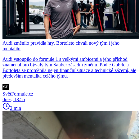
Audi změnilo pravidla hry. Bortoleto chválí nový tým i jeho
mentalitu
Audi vstoupilo do formule 1 s velkými ambicemi a jeho příchod
znamenal pro bývalý tým Sauber zásadní změnu. Podle Gabriela
Bortoleta se proměnila nejen finanční situace a technické zázemí, ale
především mentalita celého týmu.
SvětFormule.cz
dnes, 18:55
2 min