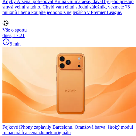
Kdyby Arsenal potřeboval Bruna Guimarãese, dával by jeho přestup
smysl velmi snadno. Chybí vám elitní střední záložník, vezmete 75
milionů liber a koupíte jednoho z nejlepších v Premier League.
Vše o sportu
dnes, 17:21
5 min
Fejkové iPhony zaplavily Barcelonu. Oranžová barva, široký modul
fotoaparátů a cena zlomek originálu