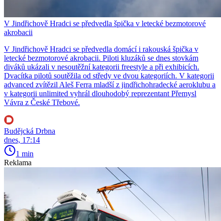
V Jindřichově Hradci se předvedla špička v letecké bezmotorové
akrobacii
V Jindřichově Hradci se předvedla domácí i rakouská špička v
letecké bezmotorové akrobacii. Piloti kluzáků se dnes stovkám
diváků ukázali v nesoutěžní kategorii freestyle a při exhibicích.
Dvacítka pilotů soutěžila od středy ve dvou kategoriích. V kategorii
advanced zvítězil Aleš Ferra mladší z jindřichohradecké aeroklubu a
v kategorii unlimited vyhrál dlouhodobý reprezentant Přemysl
Vávra z České Třebové.
Budějcká Drbna
dnes, 17:14
1 min
Reklama