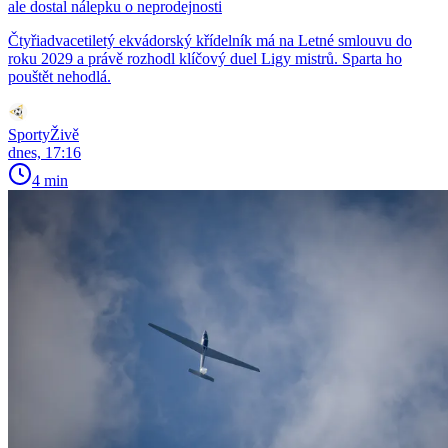
ale dostal nálepku o neprodejnosti
Čtyřiadvacetiletý ekvádorský křídelník má na Letné smlouvu do
roku 2029 a právě rozhodl klíčový duel Ligy mistrů. Sparta ho
pouštět nehodlá.
SportyŽivě
dnes, 17:16
4 min