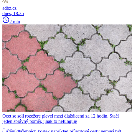
adbz.cz
dnes, 18:35
2 min
Ocet se solí rozežere plevel mezi dlaždicemi za 12 hodin. Stačí
jeden správný poměr, jinak to nefunguje
Čištění dlažebních kostek například příjezdové cesty nemusí být