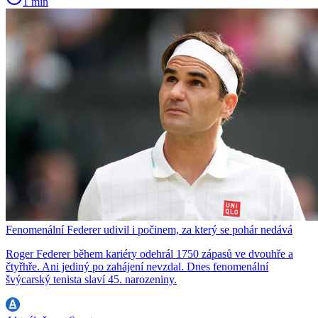
1 min
Fenomenální Federer udivil i počinem, za který se pohár nedává
Roger Federer během kariéry odehrál 1750 zápasů ve dvouhře a
čtyřhře. Ani jediný po zahájení nevzdal. Dnes fenomenální
švýcarský tenista slaví 45. narozeniny.