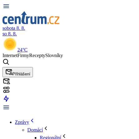
sobota 8. 8.
so 8. 8.
24°C
Internet
Firmy
Recepty
Slovníky
Přihlášení
Zprávy
Domácí
Regionální