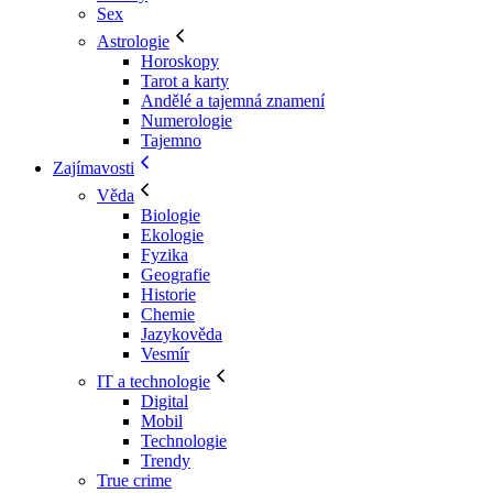
Sex
Astrologie
Horoskopy
Tarot a karty
Andělé a tajemná znamení
Numerologie
Tajemno
Zajímavosti
Věda
Biologie
Ekologie
Fyzika
Geografie
Historie
Chemie
Jazykověda
Vesmír
IT a technologie
Digital
Mobil
Technologie
Trendy
True crime