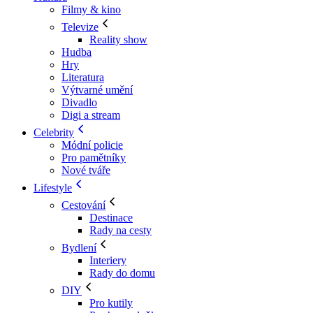
Filmy & kino
Televize
Reality show
Hudba
Hry
Literatura
Výtvarné umění
Divadlo
Digi a stream
Celebrity
Módní policie
Pro pamětníky
Nové tváře
Lifestyle
Cestování
Destinace
Rady na cesty
Bydlení
Interiery
Rady do domu
DIY
Pro kutily