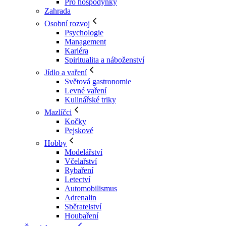
Pro hospodyňky
Zahrada
Osobní rozvoj
Psychologie
Management
Kariéra
Spiritualita a náboženství
Jídlo a vaření
Světová gastronomie
Levné vaření
Kulinářské triky
Mazlíčci
Kočky
Pejskové
Hobby
Modelářství
Včelařství
Rybaření
Letectví
Automobilismus
Adrenalin
Sběratelství
Houbaření