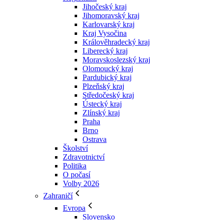
Jihočeský kraj
Jihomoravský kraj
Karlovarský kraj
Kraj Vysočina
Králověhradecký kraj
Liberecký kraj
Moravskoslezský kraj
Olomoucký kraj
Pardubický kraj
Plzeňský kraj
Středočeský kraj
Ústecký kraj
Zlínský kraj
Praha
Brno
Ostrava
Školství
Zdravotnictví
Politika
O počasí
Volby 2026
Zahraničí
Evropa
Slovensko