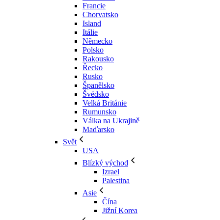
Francie
Chorvatsko
Island
Itálie
Německo
Polsko
Rakousko
Řecko
Rusko
Španělsko
Švédsko
Velká Británie
Rumunsko
Válka na Ukrajině
Maďarsko
Svět
USA
Blízký východ
Izrael
Palestina
Asie
Čína
Jižní Korea