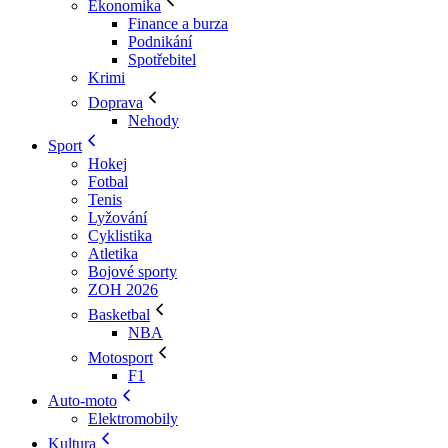
Ekonomika
Finance a burza
Podnikání
Spotřebitel
Krimi
Doprava
Nehody
Sport
Hokej
Fotbal
Tenis
Lyžování
Cyklistika
Atletika
Bojové sporty
ZOH 2026
Basketbal
NBA
Motosport
F1
Auto-moto
Elektromobily
Kultura