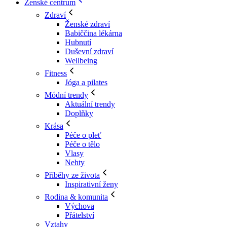
Ženské centrum
Zdraví
Ženské zdraví
Babiččina lékárna
Hubnutí
Duševní zdraví
Wellbeing
Fitness
Jóga a pilates
Módní trendy
Aktuální trendy
Doplňky
Krása
Péče o pleť
Péče o tělo
Vlasy
Nehty
Příběhy ze života
Inspirativní ženy
Rodina & komunita
Výchova
Přátelství
Vztahy