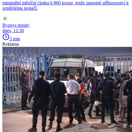
minimální měsíční částka 6 860 korun, jenže samotné příbuzenství k
zemřelému nestačí.
Byznys trendy
dnes, 12:30
3 min
Reklama