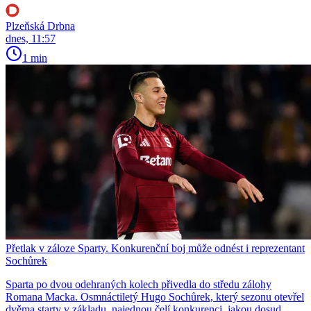
Plzeňská Drbna
dnes, 11:57
1 min
Přetlak v záloze Sparty. Konkurenční boj může odnést i reprezentant
Sochůrek
Sparta po dvou odehraných kolech přivedla do středu zálohy
Romana Macka. Osmnáctiletý Hugo Sochůrek, který sezonu otevřel
dvěma starty v základu, najednou čelí konkurenci, jakou dosud