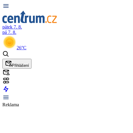
pátek 7. 8.
pá 7. 8.
26°C
Přihlášení
Reklama