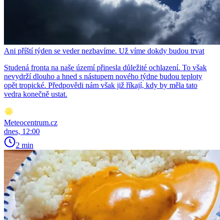
Ani příští týden se veder nezbavíme. Už víme dokdy budou trvat
Studená fronta na naše území přinesla důležité ochlazení. To však
nevydrží dlouho a hned s nástupem nového týdne budou teploty
opět tropické. Předpovědi nám však již říkají, kdy by měla tato
vedra konečně ustat.
Meteocentrum.cz
dnes, 12:00
2 min