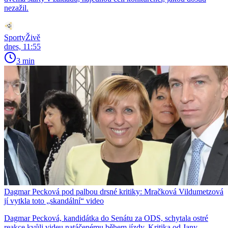
nezažil.
SportyŽivě
dnes, 11:55
3 min
Dagmar Pecková pod palbou drsné kritiky: Mračková Vildumetzová
jí vytkla toto „skandální“ video
Dagmar Pecková, kandidátka do Senátu za ODS, schytala ostré
reakce kvůli videu natáčenému během jízdy. Kritika od Jany