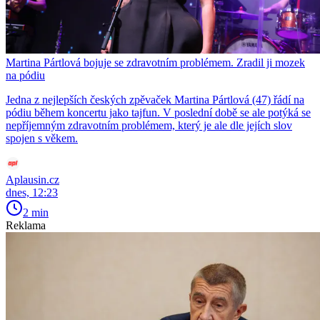
Martina Pártlová bojuje se zdravotním problémem. Zradil ji mozek
na pódiu
Jedna z nejlepších českých zpěvaček Martina Pártlová (47) řádí na
pódiu během koncertu jako tajfun. V poslední době se ale potýká se
nepříjemným zdravotním problémem, který je ale dle jejích slov
spojen s věkem.
Aplausin.cz
dnes, 12:23
2 min
Reklama