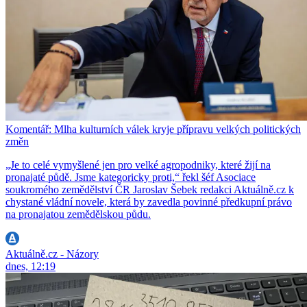
Komentář: Mlha kulturních válek kryje přípravu velkých politických
změn
„Je to celé vymyšlené jen pro velké agropodniky, které žijí na
pronajaté půdě. Jsme kategoricky proti,“ řekl šéf Asociace
soukromého zemědělství ČR Jaroslav Šebek redakci Aktuálně.cz k
chystané vládní novele, která by zavedla povinné předkupní právo
na pronajatou zemědělskou půdu.
Aktuálně.cz - Názory
dnes, 12:19