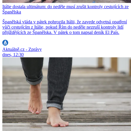
Itálie dostala ultimátum: do neděle musí zrušit kontroly cestujících ze
Španělska
Španělská vláda v pátek pohrozila Itálii, že zavede odvetná opatření
vůči cestujícím z Itálie, pokud Řím do neděle nezruší kontroly lidí
přijíždějících ze Španělska. V pátek o tom napsal deník El País.
Aktuálně.cz - Zprávy
dnes, 12:30