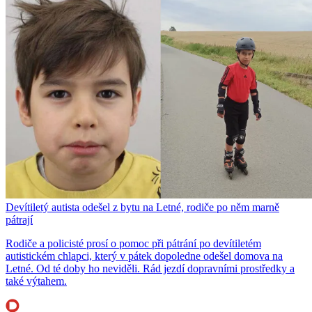
Devítiletý autista odešel z bytu na Letné, rodiče po něm marně
pátrají
Rodiče a policisté prosí o pomoc při pátrání po devítiletém
autistickém chlapci, který v pátek dopoledne odešel domova na
Letné. Od té doby ho neviděli. Rád jezdí dopravními prostředky a
také výtahem.