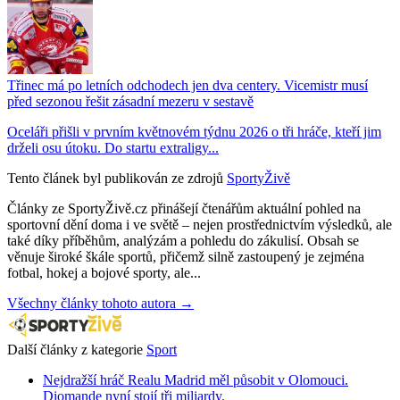
Třinec má po letních odchodech jen dva centery. Vicemistr musí
před sezonou řešit zásadní mezeru v sestavě
Oceláři přišli v prvním květnovém týdnu 2026 o tři hráče, kteří jim
drželi osu útoku. Do startu extraligy...
Tento článek byl publikován ze zdrojů
SportyŽivě
Články ze SportyŽivě.cz přinášejí čtenářům aktuální pohled na
sportovní dění doma i ve světě – nejen prostřednictvím výsledků, ale
také díky příběhům, analýzám a pohledu do zákulisí. Obsah se
věnuje široké škále sportů, přičemž silně zastoupený je zejména
fotbal, hokej a bojové sporty, ale...
Všechny články tohoto autora →
Další články z kategorie
Sport
Nejdražší hráč Realu Madrid měl působit v Olomouci.
Diomande nyní stojí tři miliardy.