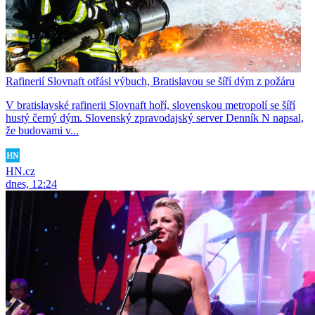
Rafinerií Slovnaft otřásl výbuch, Bratislavou se šíří dým z požáru
V bratislavské rafinerii Slovnaft hoří, slovenskou metropolí se šíří
hustý černý dým. Slovenský zpravodajský server Denník N napsal,
že budovami v...
HN.cz
dnes, 12:24