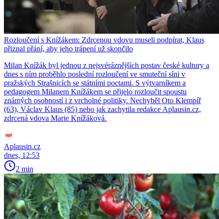
Rozloučení s Knížákem: Zdrcenou vdovu museli podpírat, Klaus
přiznal přání, aby jeho trápení už skončilo
Milan Knížák byl jednou z nejsvéráznějších postav české kultury a
dnes s ním proběhlo poslední rozloučení ve smuteční síni v
pražských Strašnicích se státními poctami. S výtvarníkem a
pedagogem Milanem Knížákem se přijelo rozloučit spoustu
známých osobností i z vrcholné politiky. Nechyběl Oto Klempíř
(63), Václav Klaus (85) nebo jak zachytila redakce Aplausin.cz,
zdrcená vdova Marie Knížáková.
Aplausin.cz
dnes, 12:53
2 min