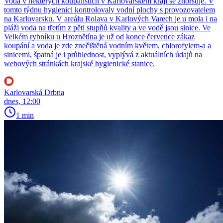
Voda v některých koupalištích v Karlovarském kraji se zhoršuje. V
tomto týdnu hygienici kontrolovaly vodní plochy s provozovatelem
na Karlovarsku. V areálu Rolava v Karlových Varech je u mola i na
pláži voda na třetím z pěti stupňů kvality a ve vodě jsou sinice. Ve
Velkém rybníku u Hroznětína je už od konce července zákaz
koupání a voda je zde znečištěná vodním květem, chlorofylem-a a
sinicemi, špatná je i průhlednost, vyplývá z aktuálních údajů na
webových stránkách krajské hygienické stanice.
Karlovarská Drbna
dnes, 12:00
1 min