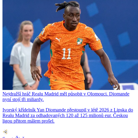
Nejdražší hráč Realu Madrid měl působit v Olomouci. Diomande
nyní stojí tři miliardy.
Ivorský křídelník Yan Diomande přestoupil v létě 2026 z Lipska do
Realu Madrid za odhadovaných 120 až 125 milionů eur. Českou
ligou přitom málem prošel.