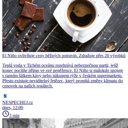
El Niño ovlivňuje ceny běžných potravin. Zdražuje přes 20 výrobků
Teplá voda v Tichém oceánu rozehrává nebezpečnou partii, jejíž
konec pocítíte přímo ve své peněžence. El Niño si málokdo spojuje
s ranním šálkem kávy nebo nákupem rýže v českém supermarketu.
Přesto existuje neviditelný řetězec, který promítá změny klimatu do
cenovek na našich regálech.
NESPECHEJ.cz
dnes, 12:00
3 min