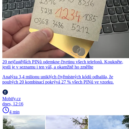
20 nejčastějších PINů odemkne čtvrtinu všech telefonů. Koukněte,
jestli je v seznamu i ten váš, a okamžitě ho změňte
Analýza 3,4 milionu uniklých čtyřmístných kódů odhalila, že
pouhých 20 kombinací pokrývá 27 % všech PINů ve vzorku.
Mobify.cz
dnes, 12:16
4 min