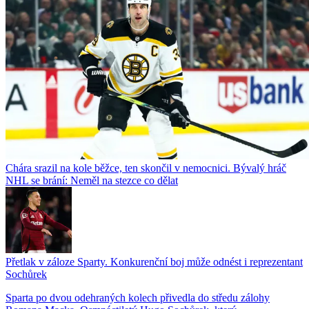
Chára srazil na kole běžce, ten skončil v nemocnici. Bývalý hráč
NHL se brání: Neměl na stezce co dělat
Přetlak v záloze Sparty. Konkurenční boj může odnést i reprezentant
Sochůrek
Sparta po dvou odehraných kolech přivedla do středu zálohy