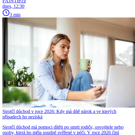
FAJNTIP.cz
dnes, 12:30
3 min
Sirotčí důchod v roce 2026: Kdy má dítě nárok a ve kterých
případech ho nezíská
Sirotčí důchod má pomoci dítěti po smrti rodiče, osvojitele nebo
osoby, která ho měla soudně svěřené v péči. V roce 2026 činí