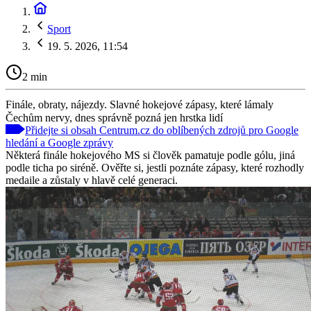
Sport
19. 5. 2026, 11:54
2 min
Finále, obraty, nájezdy. Slavné hokejové zápasy, které lámaly
Čechům nervy, dnes správně pozná jen hrstka lidí
Přidejte si obsah Centrum.cz do oblíbených zdrojů pro Google
hledání a Google zprávy
Některá finále hokejového MS si člověk pamatuje podle gólu, jiná
podle ticha po siréně. Ověřte si, jestli poznáte zápasy, které rozhodly
medaile a zůstaly v hlavě celé generaci.