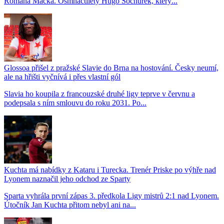
Romana Macka. Osmnáctiletý Hugo Sochůrek, který...
Glossoa přišel z pražské Slavie do Brna na hostování. Česky neumí,
ale na hřišti vyčnívá i přes vlastní gól
Slavia ho koupila z francouzské druhé ligy teprve v červnu a
podepsala s ním smlouvu do roku 2031. Po...
Kuchta má nabídky z Kataru i Turecka. Trenér Priske po výhře nad
Lyonem naznačil jeho odchod ze Sparty
Sparta vyhrála první zápas 3. předkola Ligy mistrů 2:1 nad Lyonem.
Útočník Jan Kuchta přitom nebyl ani na...