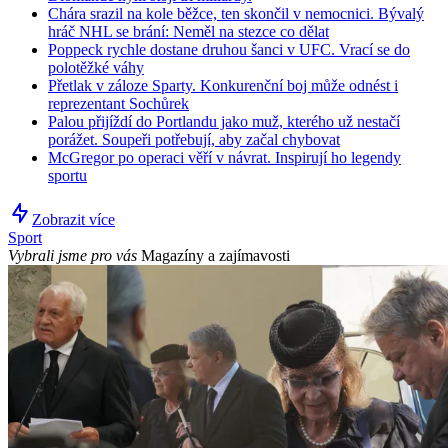
Chára srazil na kole běžce, ten skončil v nemocnici. Bývalý
hráč NHL se brání: Neměl na stezce co dělat
Poppeck rychle dostane druhou šanci v UFC. Vrací se do
polotěžké váhy
Přetlak v záloze Sparty. Konkurenční boj může odnést i
reprezentant Sochůrek
Palou přijíždí do Portlandu jako muž, kterého už nestačí
porážet. Soupeři potřebují, aby začal chybovat
McGregor po operaci věří v návrat. Inspirují ho legendy
sportu
Zobrazit více
Sport
Vybrali jsme pro vás
Magazíny a zajímavosti