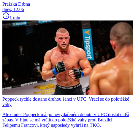
Pražská Drbna
dnes, 12:06
1 min
Poppeck rychle dostane druhou šanci v UFC. Vrací se do polotěžké
váhy
Alexander Poppeck má po nevydařeném debutu v UFC dostat další
zápas. V říjnu se má vrátit do polotěžké váhy proti Brazilci
Felipemu Francovi, který naposledy vyhrál na TKO.