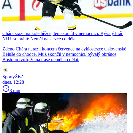
Chára srazil na kole běžce, ten skončil v nemocnici. Bývalý hráč
NHL se brání: Neměl na stezce co dělat
Zdeno Chára narazil koncem července na cyklostezce u slovenské
Beluše do chodce. Muž skončil v nemocnici, bývalý obránce
Bostonu tvrdí, že na trase neměl co dělat.
SportyŽivě
dnes, 12:28
3 min