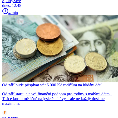
SportyŽivě
dnes, 12:48
4 min
Od září bude přispívat stát 6 000 Kč rodičům na hlídání dětí
Od září startuje nová finanční podpora pro rodiny s malými dětmi.
Tisíce korun měsíčně na jesle či chůvy – ale ne každý dostane
maximum.