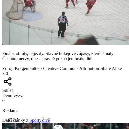
Finále, obraty, nájezdy. Slavné hokejové zápasy, které lámaly
Čechům nervy, dnes správně pozná jen hrstka lidí
Zdroj
:
Kragenfaultier/ Creative Commons Attribution-Share Alike
3.0
Sdílet
Denní
výzva
0
Reklama
Další články z
SportyŽivě