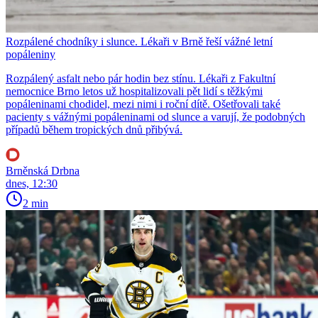
Rozpálené chodníky i slunce. Lékaři v Brně řeší vážné letní
popáleniny
Rozpálený asfalt nebo pár hodin bez stínu. Lékaři z Fakultní
nemocnice Brno letos už hospitalizovali pět lidí s těžkými
popáleninami chodidel, mezi nimi i roční dítě. Ošetřovali také
pacienty s vážnými popáleninami od slunce a varují, že podobných
případů během tropických dnů přibývá.
Brněnská Drbna
dnes, 12:30
2 min