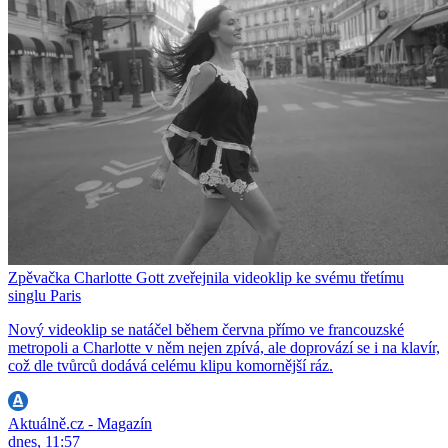
Zpěvačka Charlotte Gott zveřejnila videoklip ke svému třetímu
singlu Paris
Nový videoklip se natáčel během června přímo ve francouzské
metropoli a Charlotte v něm nejen zpívá, ale doprovází se i na klavír,
což dle tvůrců dodává celému klipu komornější ráz.
Aktuálně.cz - Magazín
dnes, 11:57