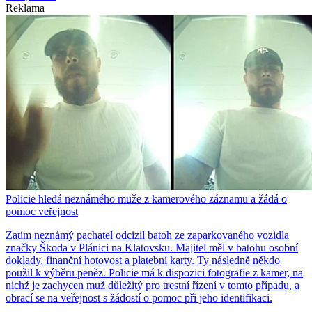
Reklama
Policie hledá neznámého muže z kamerového záznamu a žádá o
pomoc veřejnost
Zatím neznámý pachatel odcizil batoh ze zaparkovaného vozidla
značky Škoda v Plánici na Klatovsku. Majitel měl v batohu osobní
doklady, finanční hotovost a platební karty. Ty následně někdo
použil k výběru peněz. Policie má k dispozici fotografie z kamer, na
nichž je zachycen muž důležitý pro trestní řízení v tomto případu, a
obrací se na veřejnost s žádostí o pomoc při jeho identifikaci.