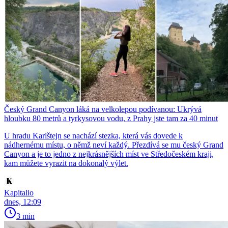
Český Grand Canyon láká na velkolepou podívanou: Ukrývá
hloubku 80 metrů a tyrkysovou vodu, z Prahy jste tam za 40 minut
U hradu Karlštejn se nachází stezka, která vás dovede k
nádhernému místu, o němž neví každý. Přezdívá se mu český Grand
Canyon a je to jedno z nejkrásnějších míst ve Středočeském kraji,
kam můžete vyrazit na dokonalý výlet.
Kapitalio
dnes, 12:09
3 min