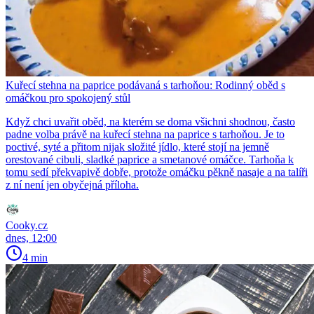
Kuřecí stehna na paprice podávaná s tarhoňou: Rodinný oběd s
omáčkou pro spokojený stůl
Když chci uvařit oběd, na kterém se doma všichni shodnou, často
padne volba právě na kuřecí stehna na paprice s tarhoňou. Je to
poctivé, syté a přitom nijak složité jídlo, které stojí na jemně
orestované cibuli, sladké paprice a smetanové omáčce. Tarhoňa k
tomu sedí překvapivě dobře, protože omáčku pěkně nasaje a na talíři
z ní není jen obyčejná příloha.
Cooky.cz
dnes, 12:00
4 min