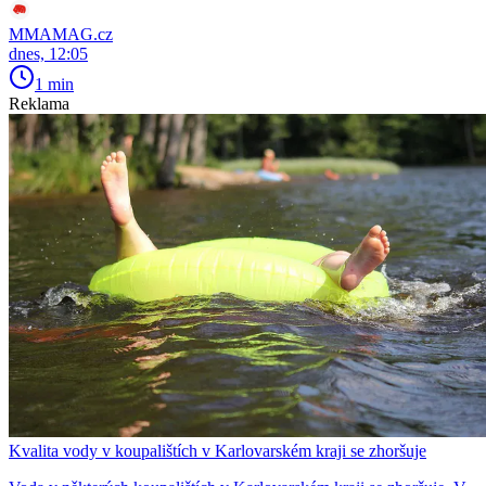
MMAMAG.cz
dnes, 12:05
1 min
Reklama
Kvalita vody v koupalištích v Karlovarském kraji se zhoršuje