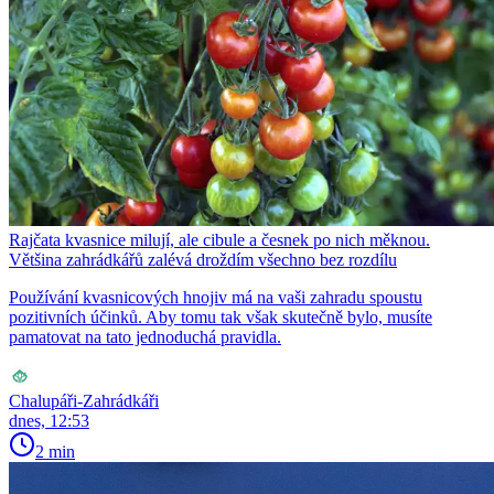
Rajčata kvasnice milují, ale cibule a česnek po nich měknou.
Většina zahrádkářů zalévá droždím všechno bez rozdílu
Používání kvasnicových hnojiv má na vaši zahradu spoustu
pozitivních účinků. Aby tomu tak však skutečně bylo, musíte
pamatovat na tato jednoduchá pravidla.
Chalupáři-Zahrádkáři
dnes, 12:53
2 min