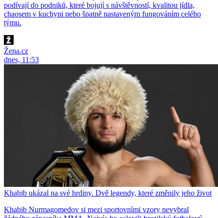
podívají do podniků, které bojují s návštěvností, kvalitou jídla,
chaosem v kuchyni nebo špatně nastaveným fungováním celého
týmu.
Žena.cz
dnes, 11:53
Khabib ukázal na své hrdiny. Dvě legendy, které změnily jeho život
Khabib Nurmagomedov si mezi sportovními vzory nevybral