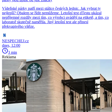
Vídeňské párky patří mezi stálice českých lednic. Jak vybrat ty
nejlepší? Obalem se řídit nemůžeme. Letošní test dTestu ukázal
nepříjemné rozdíly mezi tím, co výrobci uvádějí na etiketě, a tím, co
laboratoř skutečně naměřila. Jiný letošní test ale přinesl
překvapivého vítěze.
NESPECHEJ.cz
dnes, 12:00
3 min
Reklama