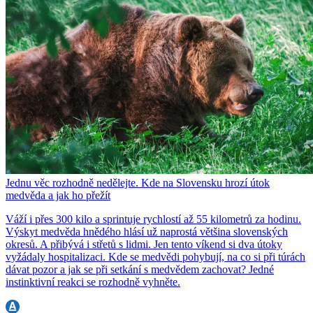
Jednu věc rozhodně nedělejte. Kde na Slovensku hrozí útok
medvěda a jak ho přežít
Váží i přes 300 kilo a sprintuje rychlostí až 55 kilometrů za hodinu.
Výskyt medvěda hnědého hlásí už naprostá většina slovenských
okresů. A přibývá i střetů s lidmi. Jen tento víkend si dva útoky
vyžádaly hospitalizaci. Kde se medvědi pohybují, na co si při túrách
dávat pozor a jak se při setkání s medvědem zachovat? Jedné
instinktivní reakci se rozhodně vyhněte.