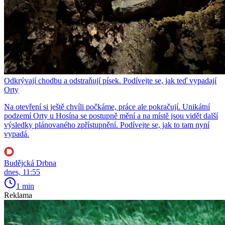
Odkrývají chodbu a odstraňují písek. Podívejte se, jak teď vypadají
Orty
Na otevření si ještě chvíli počkáme, práce ale pokračují. Unikátní
podzemí Orty u Hosína se postupně mění a na místě jsou vidět další
výsledky plánovaného zpřístupnění. Podívejte se, jak to tam nyní
vypadá.
Budějcká Drbna
dnes, 11:55
1 min
Reklama