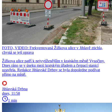
FOTO, VIDEO: Frekventovaná Žižkova ulice v Jihlavě ztichla,
chystá se její oprava
Žižkova ulice patří k nejvytíženějším v krajském městě Vysočiny.
Dnes ráno se v úseku mezi krajským úřadem a čerpací stanicí
uzavřela. Redakce Jihlavské Drbny se byla dopoledne podívat
přímo na místě.
Jihlavská Drbna
dnes, 11:58
1 min