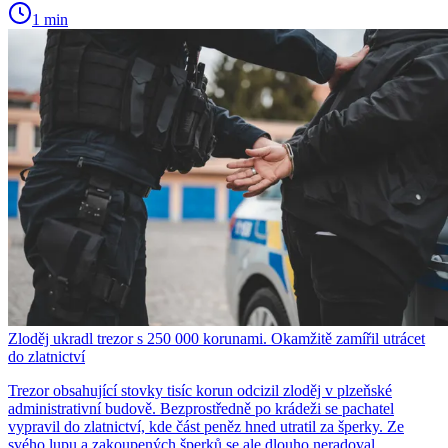
1 min
Zloděj ukradl trezor s 250 000 korunami. Okamžitě zamířil utrácet
do zlatnictví
Trezor obsahující stovky tisíc korun odcizil zloděj v plzeňské
administrativní budově. Bezprostředně po krádeži se pachatel
vypravil do zlatnictví, kde část peněz hned utratil za šperky. Ze
svého lupu a zakoupených šperků se ale dlouho neradoval.