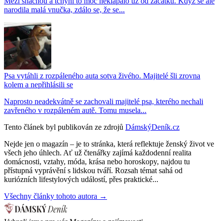
Mezi snachou a tchyní to moc neklapalo už od začátku. Když se ale
narodila malá vnučka, zdálo se, že se...
Psa vytáhli z rozpáleného auta sotva živého. Majitelé šli zrovna
kolem a nepřihlásili se
Naprosto neadekvátně se zachovali majitelé psa, kterého nechali
zavřeného v rozpáleném autě. Tomu musela...
Tento článek byl publikován ze zdrojů
DámskýDeník.cz
Nejde jen o magazín – je to stránka, která reflektuje ženský život ve
všech jeho úhlech. Ať už čtenářky zajímá každodenní realita
domácnosti, vztahy, móda, krása nebo horoskopy, najdou tu
přístupná vyprávění s lidskou tváří. Rozsah témat sahá od
kuriózních lifestylových událostí, přes praktické...
Všechny články tohoto autora →