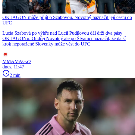
OKTAGON může přijít o Szabovou. Novotný naznačil její cestu do
UFC
Lucia Szabová po výhře nad Lucií Pudilovou dál drží dva pásy
OKTAGONu. Ondřej Novotný ale po Štvanici naznačil, že další
krok neporažené Slovenky může vést do UFC.
MMAMAG.cz
dnes, 11:47
2 min