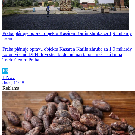
Praha plánuje opravu objektu Kasáren Karlín zhruba za 1,9 miliardy
korun
Praha plánuje opravu objektu Kasáren Karlín zhruba za 1,9 miliardy
korun včetně DPH. Investici bude mít na starosti městská firma
Trade Centre Praha...
HN.cz
dnes, 11:28
Reklama