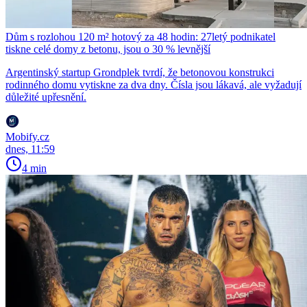
Dům s rozlohou 120 m² hotový za 48 hodin: 27letý podnikatel
tiskne celé domy z betonu, jsou o 30 % levnější
Argentinský startup Grondplek tvrdí, že betonovou konstrukci
rodinného domu vytiskne za dva dny. Čísla jsou lákavá, ale vyžadují
důležité upřesnění.
Mobify.cz
dnes, 11:59
4 min