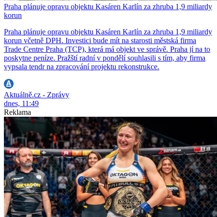
Praha plánuje opravu objektu Kasáren Karlín za zhruba 1,9 miliardy
korun
Praha plánuje opravu objektu Kasáren Karlín za zhruba 1,9 miliardy
korun včetně DPH. Investici bude mít na starosti městská firma
Trade Centre Praha (TCP), která má objekt ve správě. Praha jí na to
poskytne peníze. Pražští radní v pondělí souhlasili s tím, aby firma
vypsala tendr na zpracování projektu rekonstrukce.
Aktuálně.cz - Zprávy
dnes, 11:49
Reklama