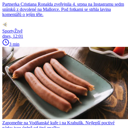
Partnerka Cristiana Ronalda zveřejnila 4. srpna na Instagramu sedm
snímků z dovolené na Mallorce. Pod fotkami se strhla lavina
komentářů o jejím těle.
SportyŽivě
dnes, 12:01
3 min
Zapomeňte na Vodňanské kuře i na Krahulík. Nejlepší poctivé
párky jsou úplně od jiné značky