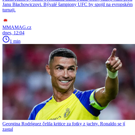
Janu Błachowiczovi. Bývalé šampiony UFC by spojil na evropském
turnaji.
MMAMAG.cz
dnes, 12:04
1 min
Georgina Rodríguez čelila kritice za fotky z jachty. Ronaldo se jí
zastal