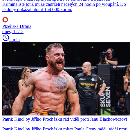
Kriminalisté totiž muže zadrželi necelých 24 hodin po vloupání. Do
té doby dokázal utratit 154 000 korun.
Plzeňská Drbna
dnes, 12:12
2 min
Patrik Kincl by Jiřího Procházku rád viděl proti Janu Błachowiczovi
Patrik Kincl by Jiřího Procházku místo Paula Costy raději viděl proti