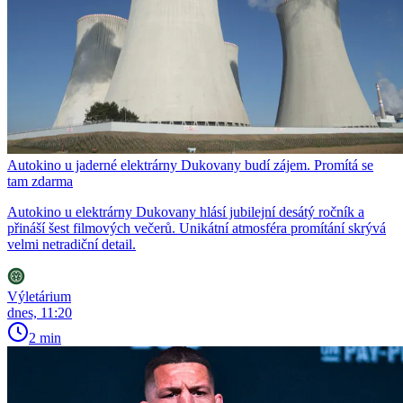
Autokino u jaderné elektrárny Dukovany budí zájem. Promítá se
tam zdarma
Autokino u elektrárny Dukovany hlásí jubilejní desátý ročník a
přináší šest filmových večerů. Unikátní atmosféra promítání skrývá
velmi netradiční detail.
Výletárium
dnes, 11:20
2 min