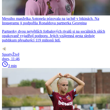
Messiho manželka Antonela pózovala na jachtě v bikinách. Na
Instagramu ji podpořila Ronaldova partnerka Georgina
Partnerky dvou největších fotbalových rivalů si na sociálních sítích
opakovaně vyjadřují podporu. Jejich vzájemná gesta sleduje
publikum přesahující 119 milionů lidí.
SportyŽivě
dnes, 11:46
3 min