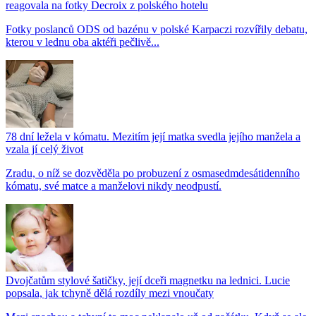
reagovala na fotky Decroix z polského hotelu
Fotky poslanců ODS od bazénu v polské Karpaczi rozvířily debatu,
kterou v lednu oba aktéři pečlivě...
78 dní ležela v kómatu. Mezitím její matka svedla jejího manžela a
vzala jí celý život
Zradu, o níž se dozvěděla po probuzení z osmasedmdesátidenního
kómatu, své matce a manželovi nikdy neodpustí.
Dvojčatům stylové šatičky, její dceři magnetku na lednici. Lucie
popsala, jak tchyně dělá rozdíly mezi vnoučaty