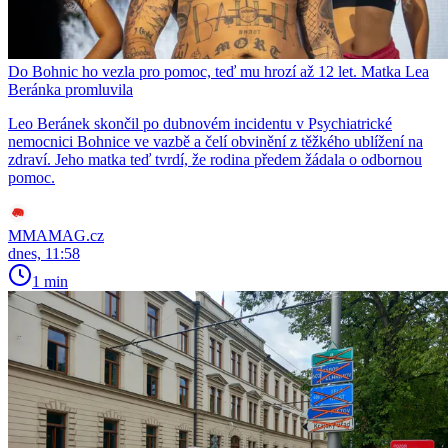
Do Bohnic ho vezla pro pomoc, teď mu hrozí až 12 let. Matka Lea
Beránka promluvila
Leo Beránek skončil po dubnovém incidentu v Psychiatrické
nemocnici Bohnice ve vazbě a čelí obvinění z těžkého ublížení na
zdraví. Jeho matka teď tvrdí, že rodina předem žádala o odbornou
pomoc.
MMAMAG.cz
dnes, 11:58
1 min