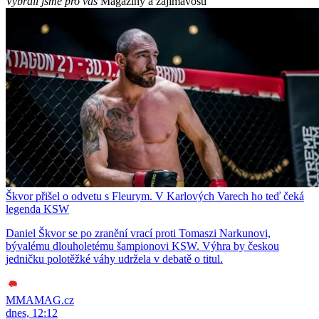
Vybrali jsme pro vás
Magazíny a zajímavosti
Škvor přišel o odvetu s Fleurym. V Karlových Varech ho teď čeká
legenda KSW
Daniel Škvor se po zranění vrací proti Tomaszi Narkunovi,
bývalému dlouholetému šampionovi KSW. Výhra by českou
jedničku polotěžké váhy udržela v debatě o titul.
MMAMAG.cz
dnes, 12:12