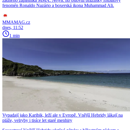
žádného zápasníka MMA. Nejvíc ho oslovili brazilský fotbalový
fenomén Ronaldo Nazário a boxerská ikona Muhammad Ali.
MMAMAG.cz
dnes, 11:52
1 min
Vypadají jako Karibik, leží ale v Evropě. Vnější Hebridy lákají na
pláže, velryby i tisíce let staré menhiry