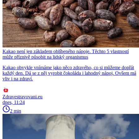
Kakao není jen základem oblíbeného nápoje. Těchto 5 vlastností
může příznivě působit na lidský organismus
Kakao obvykle vnímáme jako něco zdravého, co si můžeme dopřát
každý den. Dá se z něj vyrobit čokoláda i lahodný nápoj. Ovšem má
vliv i na zdraví.
Zdravestravovani.eu
dnes, 11:24
2 min