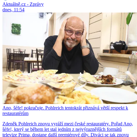
Aktuálně.cz - Zprávy
dnes, 11:54
Ano, šéfe! pokračuje. Pohlreich tentokrát přiznává větší respekt k
restauratérům
Zdeněk Pohlreich znovu vyráží mezi české restauratéry. Pořad Ano,
šéfe!, který se během let stal jedním z nejvýraznějších formátů
televize Prima, dostane další premiérové díly. Diváci se tak znovu