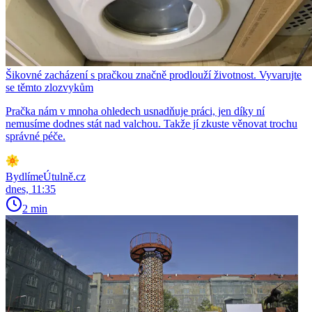
Šikovné zacházení s pračkou značně prodlouží životnost. Vyvarujte
se těmto zlozvykům
Pračka nám v mnoha ohledech usnadňuje práci, jen díky ní
nemusíme dodnes stát nad valchou. Takže jí zkuste věnovat trochu
správné péče.
BydlímeÚtulně.cz
dnes, 11:35
2 min