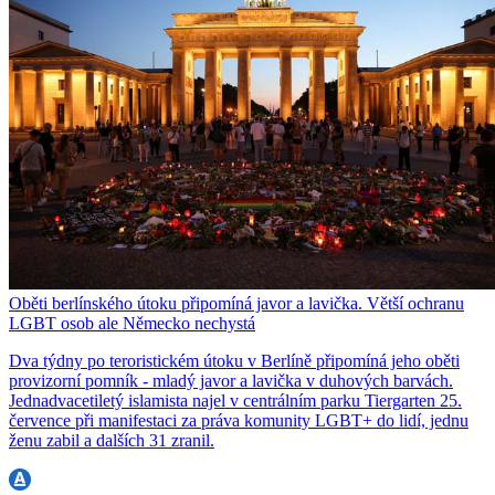
Oběti berlínského útoku připomíná javor a lavička. Větší ochranu
LGBT osob ale Německo nechystá
Dva týdny po teroristickém útoku v Berlíně připomíná jeho oběti
provizorní pomník - mladý javor a lavička v duhových barvách.
Jednadvacetiletý islamista najel v centrálním parku Tiergarten 25.
července při manifestaci za práva komunity LGBT+ do lidí, jednu
ženu zabil a dalších 31 zranil.