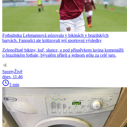
Fotbalistka Lehmannová pózovala v bikinách v brazilských
barvách. Fanoušci ale kritizovali její sportovní výsledky
Zelenožluté bikiny, loď, slunce, a pod příspěvkem lavina komentářů
o brazilském fotbale, bývalém příteli a jednom gólu za celé jaro.
SportyŽivě
dnes, 11:46
3 min