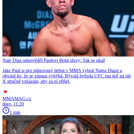
Nate Diaz odpověděl Paulovi třemi slovy: Tak se ukaž
Jake Paul si pro plánovaný debut v MMA vybral Natea Diaze a
obvinil ho, že se zápasu vyhýbá. Bývalá hvězda UFC mu teď na síti
X stručně vzkázala, aby za ní přišel.
MMAMAG.cz
dnes, 11:20
1 min