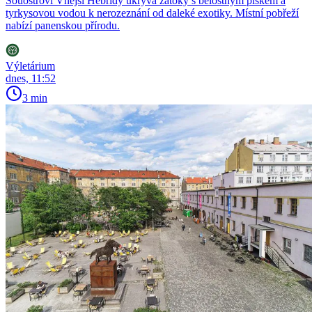
Souostroví Vnější Hebridy ukrývá zátoky s bělostným pískem a
tyrkysovou vodou k nerozeznání od daleké exotiky. Místní pobřeží
nabízí panenskou přírodu.
Výletárium
dnes, 11:52
3 min