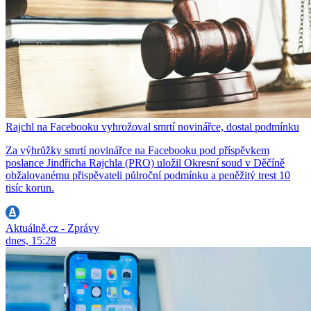
Rajchl na Facebooku vyhrožoval smrtí novinářce, dostal podmínku
Za výhrůžky smrtí novinářce na Facebooku pod příspěvkem
poslance Jindřicha Rajchla (PRO) uložil Okresní soud v Děčíně
obžalovanému přispěvateli půlroční podmínku a peněžitý trest 10
tisíc korun.
Aktuálně.cz - Zprávy
dnes, 15:28