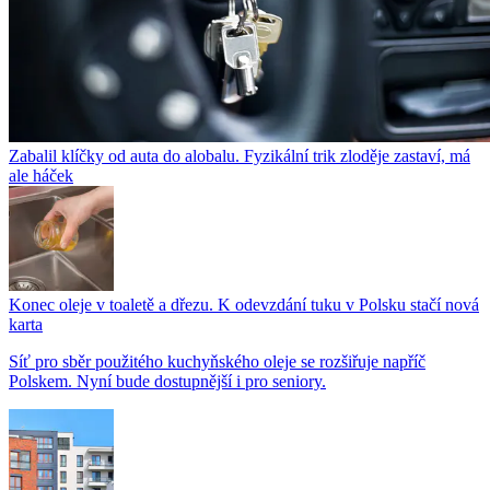
Zabalil klíčky od auta do alobalu. Fyzikální trik zloděje zastaví, má
ale háček
Konec oleje v toaletě a dřezu. K odevzdání tuku v Polsku stačí nová
karta
Síť pro sběr použitého kuchyňského oleje se rozšiřuje napříč
Polskem. Nyní bude dostupnější i pro seniory.