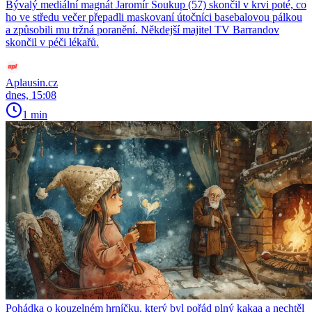
Bývalý mediální magnát Jaromír Soukup (57) skončil v krvi poté, co
ho ve středu večer přepadli maskovaní útočníci basebalovou pálkou
a způsobili mu tržná poranění. Někdejší majitel TV Barrandov
skončil v péči lékařů.
Aplausin.cz
dnes, 15:08
1 min
Pohádka o kouzelném hrníčku, který byl pořád plný kakaa a nechtěl