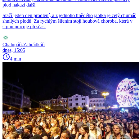
plod nakazí další
Stačí jeden den prodlení, a z jednoho hnědého jablka je celý chumáč
shnilých plodů. Za rychlým šířením stojí houbová choroba, která v
srpnu pracuje přesčas.
Chalupáři-Zahrádkáři
dnes, 15:05
4 min