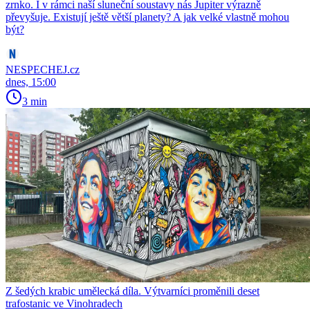
zrnko. I v rámci naší sluneční soustavy nás Jupiter výrazně
převyšuje. Existují ještě větší planety? A jak velké vlastně mohou
být?
NESPECHEJ.cz
dnes, 15:00
3 min
Z šedých krabic umělecká díla. Výtvarníci proměnili deset
trafostanic ve Vinohradech