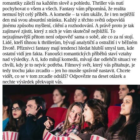
romantiky záleží na každém slově a pohledu. Thriller vás nutí
pochybovat o všem a všech. Fantasy vám připomíná, že realita
nemusí být celý příběh. A komedie – ta vám ukáže, že i ten nejtěžší
den má svou absurdní stránku. Každý z těchto světů odpovídá
jinému způsobu myšlení, cítění a rozhodování. A právě proto je tak
zajímavé zjistit, který z nich je vám skutečně nejbližší. To
nejzajímavější přitom není odpověď sama o sobě, ale co za ní stojí.
Lidé, kteří tíhnou k thrillerům, bývají analytičtí a ostražití i v běžném
životě. Příznivci fantasy mají tendenci hledat hlubší smysl tam, kde
ostatní vidí jen fakta. Fanoušci romantických příběhů staví vztahy
nad výsledky. A ti, kdo milují komedii, mívají dar odlehčit situaci ve
chvíli, kdy je to nejvíc potřeba. Filmový svět, který vás přitahuje, je
tedy trochu jako zrcadlo – jen ho musíte správně nastavit. Chcete
vidět, co se v tom zrcadle odráží? Odpovězte na deset otázek a
nechte výsledek překvapit vás.