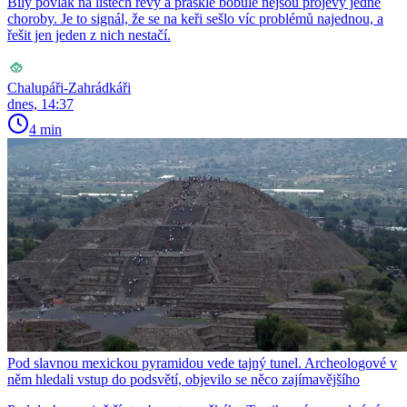
Bílý povlak na listech révy a prasklé bobule nejsou projevy jedné
choroby. Je to signál, že se na keři sešlo víc problémů najednou, a
řešit jen jeden z nich nestačí.
Chalupáři-Zahrádkáři
dnes, 14:37
4 min
Pod slavnou mexickou pyramidou vede tajný tunel. Archeologové v
něm hledali vstup do podsvětí, objevilo se něco zajímavějšího