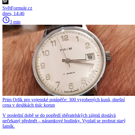
SvětFormule.cz
dnes, 14:46
3 min
Prim Orlík pro vojenské potápěče: 300 vyrobených kusů, dnešní
cena v desítkách tisíc korun
V poslední době se do popředí sběratelských zájmů dostává
nečekaný předmět – náramkové hodinky. Vyplatí se probrat starý
šatník.