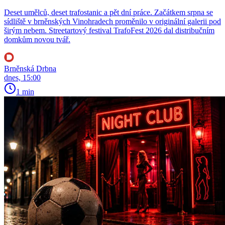
Deset umělců, deset trafostanic a pět dní práce. Začátkem srpna se
sídliště v brněnských Vinohradech proměnilo v originální galerii pod
širým nebem. Streetartový festival TrafoFest 2026 dal distribučním
domkům novou tvář.
Brněnská Drbna
dnes, 15:00
1 min