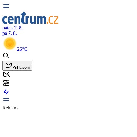
pátek 7. 8.
pá 7. 8.
26°C
Přihlášení
Reklama