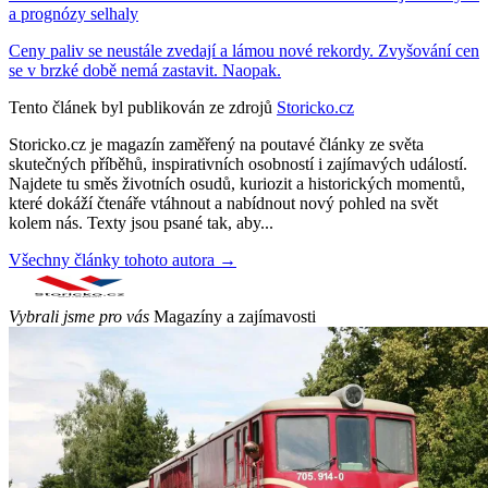
a prognózy selhaly
Ceny paliv se neustále zvedají a lámou nové rekordy. Zvyšování cen
se v brzké době nemá zastavit. Naopak.
Tento článek byl publikován ze zdrojů
Storicko.cz
Storicko.cz je magazín zaměřený na poutavé články ze světa
skutečných příběhů, inspirativních osobností i zajímavých událostí.
Najdete tu směs životních osudů, kuriozit a historických momentů,
které dokáží čtenáře vtáhnout a nabídnout nový pohled na svět
kolem nás. Texty jsou psané tak, aby...
Všechny články tohoto autora →
Vybrali jsme pro vás
Magazíny a zajímavosti