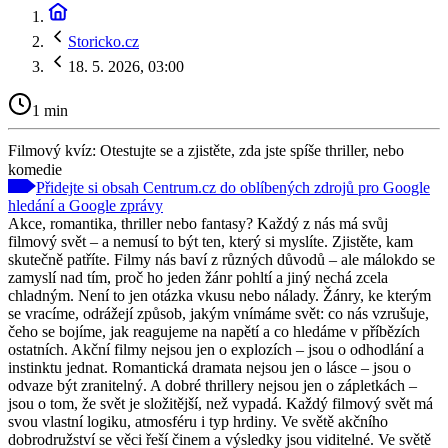
Storicko.cz
18. 5. 2026, 03:00
1 min
Filmový kvíz: Otestujte se a zjistěte, zda jste spíše thriller, nebo
komedie
Přidejte si obsah Centrum.cz do oblíbených zdrojů pro Google
hledání a Google zprávy
Akce, romantika, thriller nebo fantasy? Každý z nás má svůj
filmový svět – a nemusí to být ten, který si myslíte. Zjistěte, kam
skutečně patříte. Filmy nás baví z různých důvodů – ale málokdo se
zamyslí nad tím, proč ho jeden žánr pohltí a jiný nechá zcela
chladným. Není to jen otázka vkusu nebo nálady. Žánry, ke kterým
se vracíme, odrážejí způsob, jakým vnímáme svět: co nás vzrušuje,
čeho se bojíme, jak reagujeme na napětí a co hledáme v příbězích
ostatních. Akční filmy nejsou jen o explozích – jsou o odhodlání a
instinktu jednat. Romantická dramata nejsou jen o lásce – jsou o
odvaze být zranitelný. A dobré thrillery nejsou jen o zápletkách –
jsou o tom, že svět je složitější, než vypadá. Každý filmový svět má
svou vlastní logiku, atmosféru i typ hrdiny. Ve světě akčního
dobrodružství se věci řeší činem a výsledky jsou viditelné. Ve světě