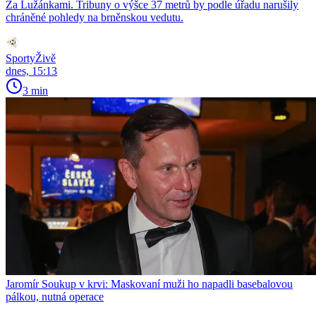
Za Lužánkami. Tribuny o výšce 37 metrů by podle úřadu narušily
chráněné pohledy na brněnskou vedutu.
SportyŽivě
dnes, 15:13
3 min
Jaromír Soukup v krvi: Maskovaní muži ho napadli basebalovou
pálkou, nutná operace