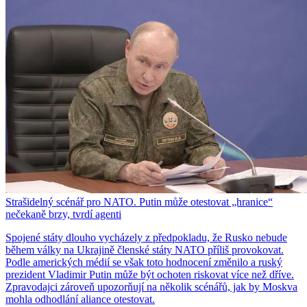
Strašidelný scénář pro NATO. Putin může otestovat „hranice“
nečekaně brzy, tvrdí agenti
Spojené státy dlouho vycházely z předpokladu, že Rusko nebude
během války na Ukrajině členské státy NATO příliš provokovat.
Podle amerických médií se však toto hodnocení změnilo a ruský
prezident Vladimir Putin může být ochoten riskovat více než dříve.
Zpravodajci zároveň upozorňují na několik scénářů, jak by Moskva
mohla odhodlání aliance otestovat.