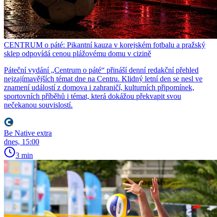
CENTRUM o páté: Pikantní kauza v korejském fotbalu a pražský
sklep odpovídá cenou plážovému domu v cizině
Páteční vydání „Centrum o páté“ přináší denní redakční přehled
nejzajímavějších témat dne na Centru. Klidný letní den se nesl ve
znamení událostí z domova i zahraničí, kulturních připomínek,
sportovních příběhů i témat, která dokážou překvapit svou
nečekanou souvislostí.
Be Native extra
dnes, 15:00
3 min