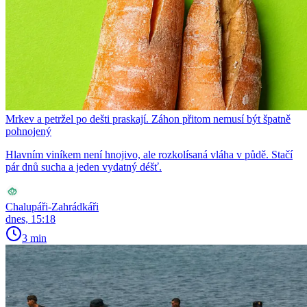
Mrkev a petržel po dešti praskají. Záhon přitom nemusí být špatně
pohnojený
Hlavním viníkem není hnojivo, ale rozkolísaná vláha v půdě. Stačí
pár dnů sucha a jeden vydatný déšť.
Chalupáři-Zahrádkáři
dnes, 15:18
3 min