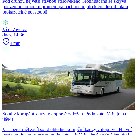
Pod druhou největší stavbou starověkého Teotihuacánu se skrývá
podzemní komora o průměru patnácti metrů, do které dosud nikdo
prokazatelně nevstoupil.
VědaŽivě.cz
dnes, 14:36
4 min
Soud v korupční kauze v dopravě odložen. Podnikatel Vařil je na
útěku
V Liberci měl začít soud ohledně korupční kauzy v dopravě. Hlavní
postavou je kontroverzní podnikatel Jiří Vařil. Jenže právě ten před