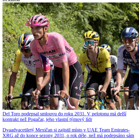
Del Toro podepsal smlouvu do roku 2031. V pelotonu má delší
kontrakt než Pogačar, jeho vlastní týmový lídr
Dvaadvacetiletý Mexičan si zajistil místo v UAE Team Emirates-
XRG až do konce sezony 2031, o rok déle, než má podepsáno sám