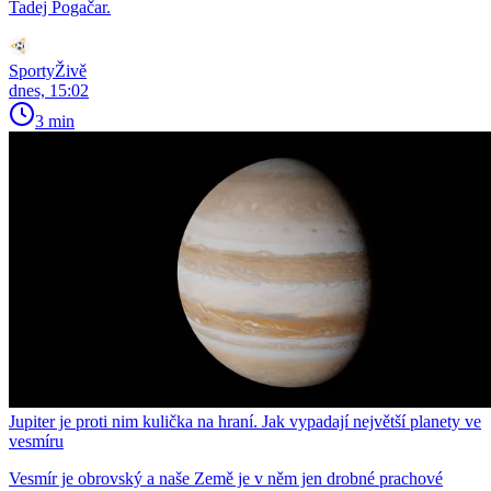
Tadej Pogačar.
SportyŽivě
dnes, 15:02
3 min
Jupiter je proti nim kulička na hraní. Jak vypadají největší planety ve
vesmíru
Vesmír je obrovský a naše Země je v něm jen drobné prachové