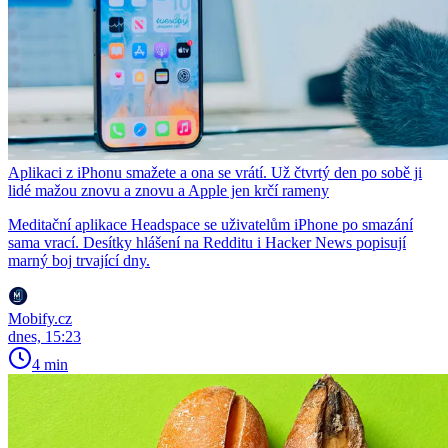
Aplikaci z iPhonu smažete a ona se vrátí. Už čtvrtý den po sobě ji
lidé mažou znovu a znovu a Apple jen krčí rameny
Meditační aplikace Headspace se uživatelům iPhone po smazání
sama vrací. Desítky hlášení na Redditu i Hacker News popisují
marný boj trvající dny.
Mobify.cz
dnes, 15:23
4 min