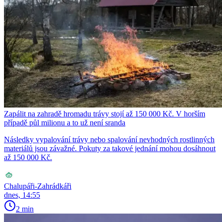
Zapálit na zahradě hromadu trávy stojí až 150 000 Kč. V horším
případě půl milionu a to už není sranda
Následky vypalování trávy nebo spalování nevhodných rostlinných
materiálů jsou závažné. Pokuty za takové jednání mohou dosáhnout
až 150 000 Kč.
Chalupáři-Zahrádkáři
dnes, 14:55
2 min