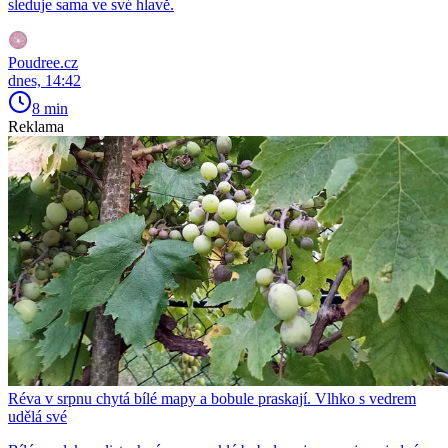
sleduje sama ve své hlavě.
Poudree.cz
dnes, 14:42
8 min
Reklama
Réva v srpnu chytá bílé mapy a bobule praskají. Vlhko s vedrem
udělá své