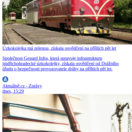
Úzkokolejka má zelenou, získala osvědčení na příštích pět let
Společnost Gepard Infra, která spravuje infrastrukturu
jindřichohradecké úzkokolejky, získala osvědčení od Drážního
úřadu o bezpečnosti provozovatele dráhy na příštích pět let.
Aktuálně.cz - Zprávy
dnes, 15:29