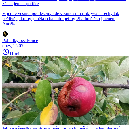
zůstat jen na poličce
V jedné vesnici pod lesem, kde v zimě sníh přikrýval střechy tak
pečlivě, jako by je někdo balil do peřiny, žila holčička jménem
Anežka.
Pohádky bez konce
dnes, 15:05
11 min
Jablka a švestky na stromě hnědnou v chumáčích. Jeden plesnivý