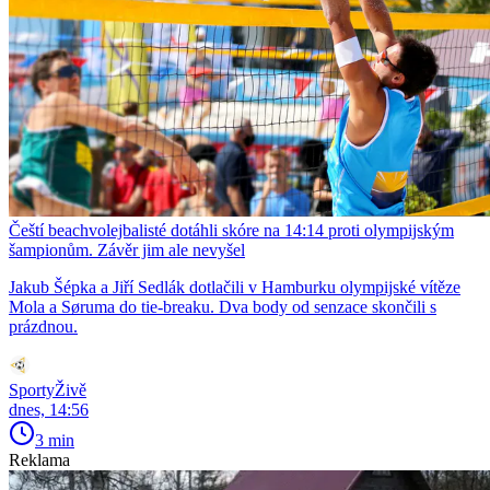
Čeští beachvolejbalisté dotáhli skóre na 14:14 proti olympijským
šampionům. Závěr jim ale nevyšel
Jakub Šépka a Jiří Sedlák dotlačili v Hamburku olympijské vítěze
Mola a Søruma do tie-breaku. Dva body od senzace skončili s
prázdnou.
SportyŽivě
dnes, 14:56
3 min
Reklama