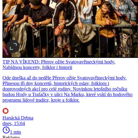
TIP NA VÍKEND: Přerov ožije Svatovavřineckými hody.
Nabídnou koncerty, folklor i historii
Ode dneška až do neděle Přerov ožije Svatovavřineckými hody.
Přinesou tři dny koncertů, historických oslav, folkloru i
doprovodných akcí pro celé rodiny. Novinkou letošního ročníku
budou Hody u Trafačky v ulici Na Marku, které vrátí do hodového
programu lidové tradice, kroje a folklor.
Hanácká Drbna
dnes, 15:04
1 min
Reklama