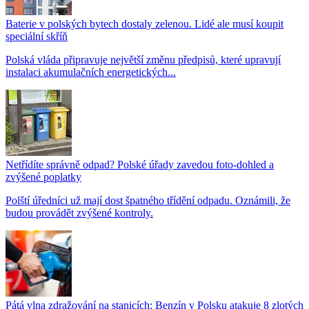
Baterie v polských bytech dostaly zelenou. Lidé ale musí koupit
speciální skříň
Polská vláda připravuje největší změnu předpisů, které upravují
instalaci akumulačních energetických...
Netřídíte správně odpad? Polské úřady zavedou foto-dohled a
zvýšené poplatky
Polští úředníci už mají dost špatného třídění odpadu. Oznámili, že
budou provádět zvýšené kontroly.
Pátá vlna zdražování na stanicích: Benzín v Polsku atakuje 8 zlotých