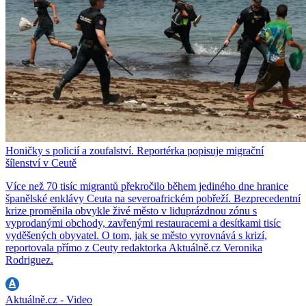
Honičky s policií a zoufalství. Reportérka popisuje migrační
šílenství v Ceutě
Více než 70 tisíc migrantů překročilo během jediného dne hranice
španělské enklávy Ceuta na severoafrickém pobřeží. Bezprecedentní
krize proměnila obvykle živé město v liduprázdnou zónu s
vyprodanými obchody, zavřenými restauracemi a desítkami tisíc
vyděšených obyvatel. O tom, jak se město vyrovnává s krizí,
reportovala přímo z Ceuty redaktorka Aktuálně.cz Veronika
Rodriguez.
Aktuálně.cz - Video