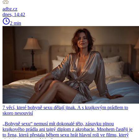
adbz.cz
dnes, 14:42
2 min
7 věcí, které bohyně sexu dělají jinak. A s krajkovým prádlem to
skoro nesouvisí
„Bohyně sexu“ nemusí mít dokonalé tělo, zásuvku plnou
krajkového prádla ani tajný diplom z akrobacie. Mnohem častěji je
to žena, která přestala během sexu hrát hlavní roli ve filmu, který