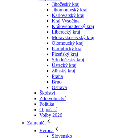
Jihočeský kraj
Jihomoravský kraj
Karlovarský kraj
Kraj Vysočina
Králověhradecký kraj
Liberecký kraj
Moravskoslezský kraj
Olomoucký kraj
Pardubický kraj
Plzeňský kraj
Středočeský kraj
Ústecký kraj
Zlínský kraj
Praha
Brno
Ostrava
Školství
Zdravotnictví
Politika
O počasí
Volby 2026
Zahraničí
Evropa
Slovensko