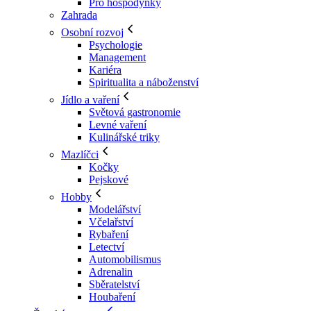
Pro hospodyňky
Zahrada
Osobní rozvoj
Psychologie
Management
Kariéra
Spiritualita a náboženství
Jídlo a vaření
Světová gastronomie
Levné vaření
Kulinářské triky
Mazlíčci
Kočky
Pejskové
Hobby
Modelářství
Včelařství
Rybaření
Letectví
Automobilismus
Adrenalin
Sběratelství
Houbaření