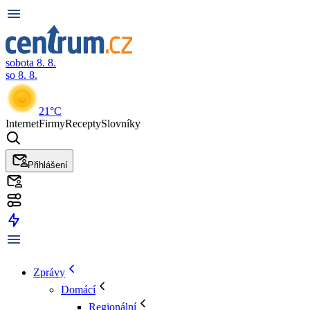
sobota 8. 8.
so 8. 8.
21°C
Internet
Firmy
Recepty
Slovníky
Přihlášení
Zprávy
Domácí
Regionální