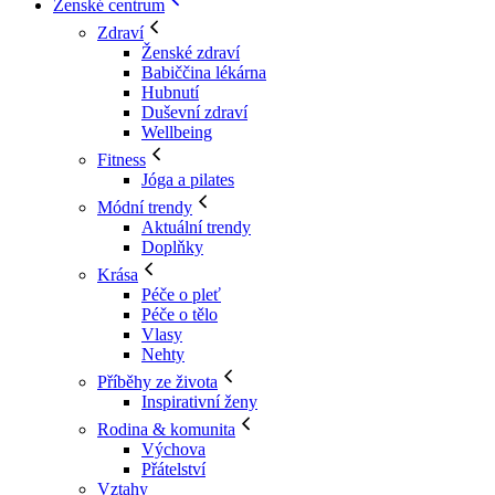
Ženské centrum
Zdraví
Ženské zdraví
Babiččina lékárna
Hubnutí
Duševní zdraví
Wellbeing
Fitness
Jóga a pilates
Módní trendy
Aktuální trendy
Doplňky
Krása
Péče o pleť
Péče o tělo
Vlasy
Nehty
Příběhy ze života
Inspirativní ženy
Rodina & komunita
Výchova
Přátelství
Vztahy