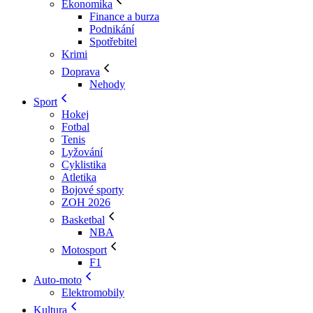
Ekonomika
Finance a burza
Podnikání
Spotřebitel
Krimi
Doprava
Nehody
Sport
Hokej
Fotbal
Tenis
Lyžování
Cyklistika
Atletika
Bojové sporty
ZOH 2026
Basketbal
NBA
Motosport
F1
Auto-moto
Elektromobily
Kultura