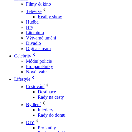
Filmy & kino
Televize
Reality show
Hudba
Hry
Literatura
Výtvarné umění
Divadlo
Digi a stream
Celebrity
Módní policie
Pro pamětníky
Nové tváře
Lifestyle
Cestování
Destinace
Rady na cesty
Bydlení
Interiery
Rady do domu
DIY
Pro kutily