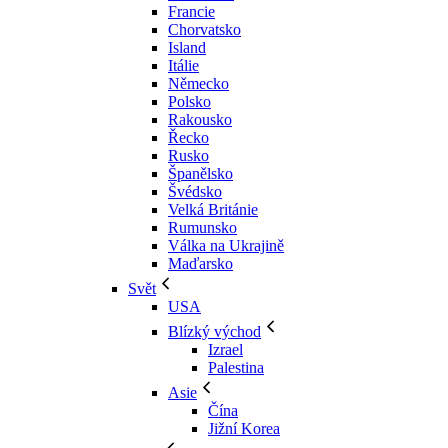
Francie
Chorvatsko
Island
Itálie
Německo
Polsko
Rakousko
Řecko
Rusko
Španělsko
Švédsko
Velká Británie
Rumunsko
Válka na Ukrajině
Maďarsko
Svět
USA
Blízký východ
Izrael
Palestina
Asie
Čína
Jižní Korea