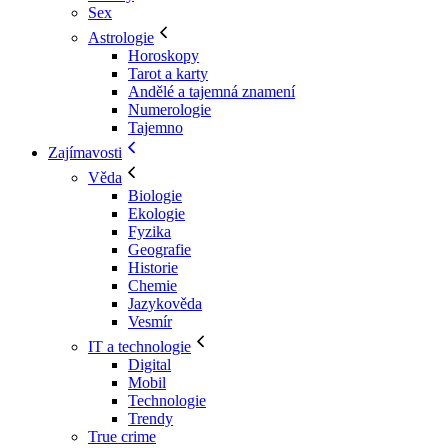
Sex
Astrologie
Horoskopy
Tarot a karty
Andělé a tajemná znamení
Numerologie
Tajemno
Zajímavosti
Věda
Biologie
Ekologie
Fyzika
Geografie
Historie
Chemie
Jazykověda
Vesmír
IT a technologie
Digital
Mobil
Technologie
Trendy
True crime