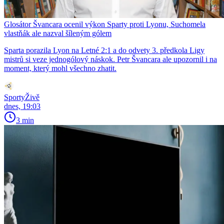
Glosátor Švancara ocenil výkon Sparty proti Lyonu, Suchomela
vlastňák ale nazval šíleným gólem
Sparta porazila Lyon na Letné 2:1 a do odvety 3. předkola Ligy
mistrů si veze jednogólový náskok. Petr Švancara ale upozornil i na
moment, který mohl všechno zhatit.
SportyŽivě
dnes, 19:03
3 min