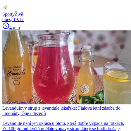
SportyŽivě
dnes, 19:17
4 min
Levandulový sirup z levandule lékařské: Fialová letní zásoba do
limonády, čaje i dezertů
Levandule není jen okrasa u plotu, která dobře vypadá na fotkách.
Ze 100 gramů květů uděláte voňavý sirup, který se hodí do čaje,