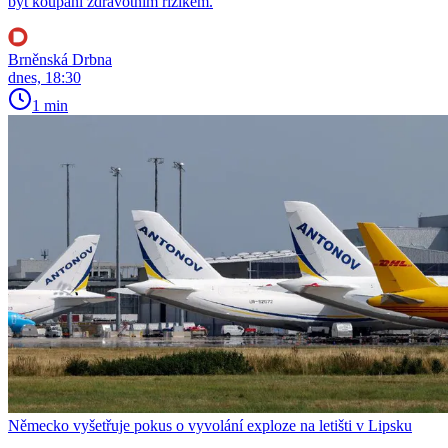
být koupání zdravotním rizikem.
Brněnská Drbna
dnes, 18:30
1 min
Německo vyšetřuje pokus o vyvolání exploze na letišti v Lipsku