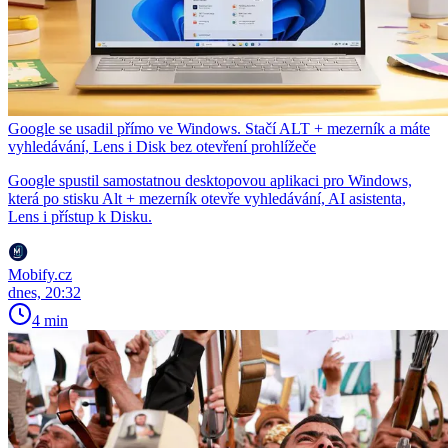
Google se usadil přímo ve Windows. Stačí ALT + mezerník a máte
vyhledávání, Lens i Disk bez otevření prohlížeče
Google spustil samostatnou desktopovou aplikaci pro Windows,
která po stisku Alt + mezerník otevře vyhledávání, AI asistenta,
Lens i přístup k Disku.
Mobify.cz
dnes, 20:32
4 min