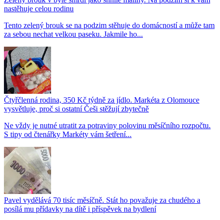
nastěhuje celou rodinu
Tento zelený brouk se na podzim stěhuje do domácností a může tam
za sebou nechat velkou paseku. Jakmile ho...
Čtyřčlenná rodina, 350 Kč týdně za jídlo. Markéta z Olomouce
vysvětluje, proč si ostatní Češi stěžují zbytečně
Ne vždy je nutné utratit za potraviny polovinu měsíčního rozpočtu.
S tipy od čtenářky Markéty vám šetření...
Pavel vydělává 70 tisíc měsíčně. Stát ho považuje za chudého a
posílá mu přídavky na dítě i příspěvek na bydlení