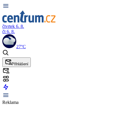
čtvrtek 6. 8.
čt 6. 8.
27°C
Přihlášení
Reklama