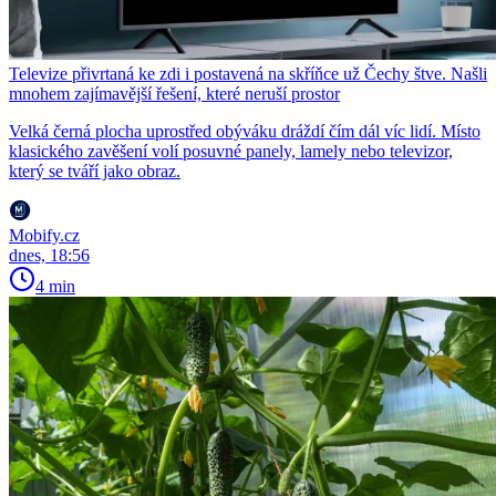
Televize přivrtaná ke zdi i postavená na skříňce už Čechy štve. Našli
mnohem zajímavější řešení, které neruší prostor
Velká černá plocha uprostřed obýváku dráždí čím dál víc lidí. Místo
klasického zavěšení volí posuvné panely, lamely nebo televizor,
který se tváří jako obraz.
Mobify.cz
dnes, 18:56
4 min