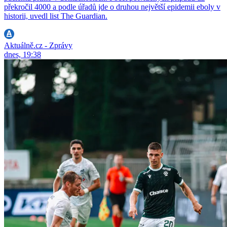
překročil 4000 a podle úřadů jde o druhou největší epidemii eboly v
historii, uvedl list The Guardian.
Aktuálně.cz - Zprávy
dnes, 19:38