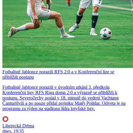
Fotbalisté Jablonce porazili RFS 2:0 a v Konferenční lize se
přiblížili postupu
Fotbalisté Jablonce porazili v úvodním utkání 3. předkola
Konferenční ligy RFS Riga doma 2:0 a výrazně se přiblížili k
postupu. Severočechy poslal v 18. minutě do vedení Vachtang
Čanturišvili a po pauze přidal pojistku Matěj Polidar. Odveta je na
programu za týden na stadionu lídra lotyšské ligy.
Liberecká Drbna
dnes, 19:35