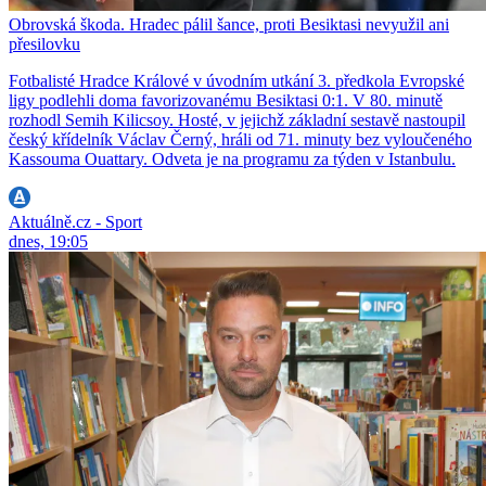
Obrovská škoda. Hradec pálil šance, proti Besiktasi nevyužil ani
přesilovku
Fotbalisté Hradce Králové v úvodním utkání 3. předkola Evropské
ligy podlehli doma favorizovanému Besiktasi 0:1. V 80. minutě
rozhodl Semih Kilicsoy. Hosté, v jejichž základní sestavě nastoupil
český křídelník Václav Černý, hráli od 71. minuty bez vyloučeného
Kassouma Ouattary. Odveta je na programu za týden v Istanbulu.
Aktuálně.cz - Sport
dnes, 19:05