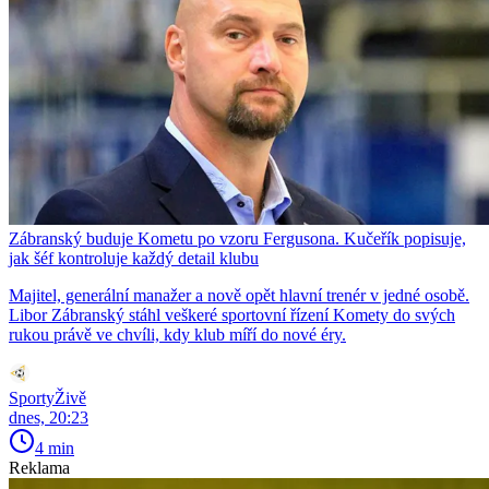
Zábranský buduje Kometu po vzoru Fergusona. Kučeřík popisuje,
jak šéf kontroluje každý detail klubu
Majitel, generální manažer a nově opět hlavní trenér v jedné osobě.
Libor Zábranský stáhl veškeré sportovní řízení Komety do svých
rukou právě ve chvíli, kdy klub míří do nové éry.
SportyŽivě
dnes, 20:23
4 min
Reklama