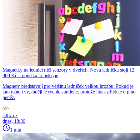
Magnetky na lednici ničí senzory v dveřích. Nová lednička stojí 12
000 Kč a pojistka to nekryje
Magnety představují pro většinu ledniček velkou hrozbu. Pokud je
tam máte i vy, raději je rychle sundejte, protože jinak přijdete o plno
peněz.
adbz.cz
dnes, 18:30
1 min