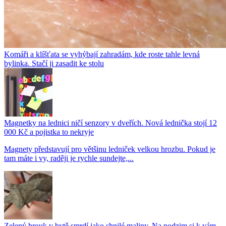
Komáři a klíšťata se vyhýbají zahradám, kde roste tahle levná
bylinka. Stačí ji zasadit ke stolu
Magnetky na lednici ničí senzory v dveřích. Nová lednička stojí 12
000 Kč a pojistka to nekryje
Magnety představují pro většinu ledniček velkou hrozbu. Pokud je
tam máte i vy, raději je rychle sundejte,...
Zelený brouk v bytě smrdí jako shnilé maliny. Na podzim si k vám