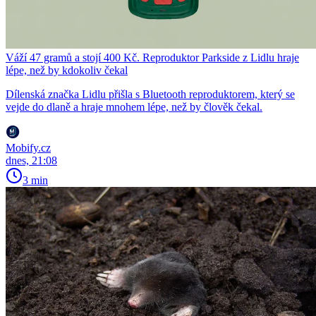
Váží 47 gramů a stojí 400 Kč. Reproduktor Parkside z Lidlu hraje
lépe, než by kdokoliv čekal
Dílenská značka Lidlu přišla s Bluetooth reproduktorem, který se
vejde do dlaně a hraje mnohem lépe, než by člověk čekal.
Mobify.cz
dnes, 21:08
3 min