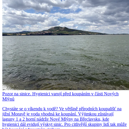
Pozor na sinice. Hygienici varují před koupáním v části Nových
Mlýnů
Chystáte se o víkendu k vodě? Ve většině přírodních koupališť na
jižní Moravě je voda vhodná ke koupání. Výjimkou zůstávají
laguny 1 a 2 horní nádrže Nové Mlýny na Břeclavsku, kde
hygienici dál evidují výskyt sinic. Pro citlivější skupiny lidí tak může