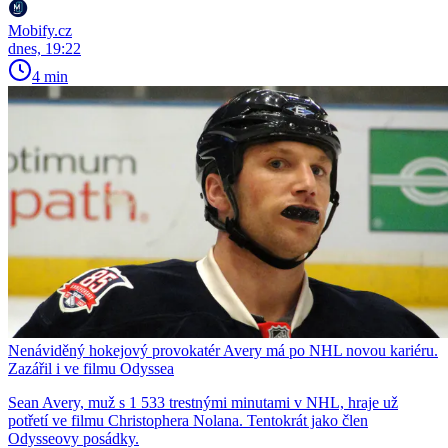
Mobify.cz
dnes, 19:22
4 min
Nenáviděný hokejový provokatér Avery má po NHL novou kariéru.
Zazářil i ve filmu Odyssea
Sean Avery, muž s 1 533 trestnými minutami v NHL, hraje už
potřetí ve filmu Christophera Nolana. Tentokrát jako člen
Odysseovy posádky.