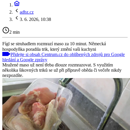
adbz.cz
3. 6. 2026, 10:38
2 min
Fígl se struhadlem rozmrazí maso za 10 minut. Německá
hospodyňka poradila trik, který změní vaši kuchyni
Přidejte si obsah Centrum.cz do oblíbených zdrojů pro Google
hledání a Google zprávy
Mražené maso už není třeba dlouze rozmrazovat. S využitím
několika šikovných triků se už při přípravě oběda či večeře nikdy
nezpozdíte.