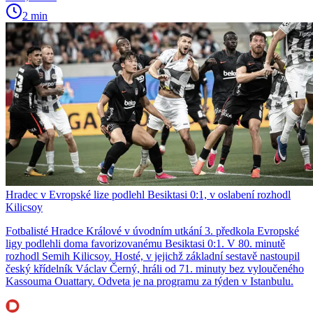
2 min
Hradec v Evropské lize podlehl Besiktasi 0:1, v oslabení rozhodl
Kilicsoy
Fotbalisté Hradce Králové v úvodním utkání 3. předkola Evropské
ligy podlehli doma favorizovanému Besiktasi 0:1. V 80. minutě
rozhodl Semih Kilicsoy. Hosté, v jejichž základní sestavě nastoupil
český křídelník Václav Černý, hráli od 71. minuty bez vyloučeného
Kassouma Ouattary. Odveta je na programu za týden v Istanbulu.