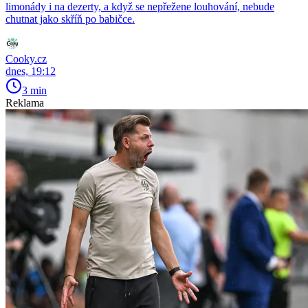
limonády i na dezerty, a když se nepřežene louhování, nebude
chutnat jako skříň po babičce.
Cooky.cz
dnes, 19:12
3 min
Reklama