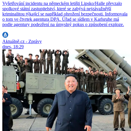
Vyšetřování incidentu na německém letišti Lipsko/Halle převzalo
spolkové státní zastupitelství, které se zabývá nejzávažnější
kriminalitou týkající se například ohrožení bezpečnosti. Informovala
o tom ve čtvrtek agentura DPA. Úřad se sídlem v Karlsruhe má
podle agentury podezření na úmyslný pokus o způsobení exploze.
Aktuálně.cz - Zprávy
dnes, 18:29