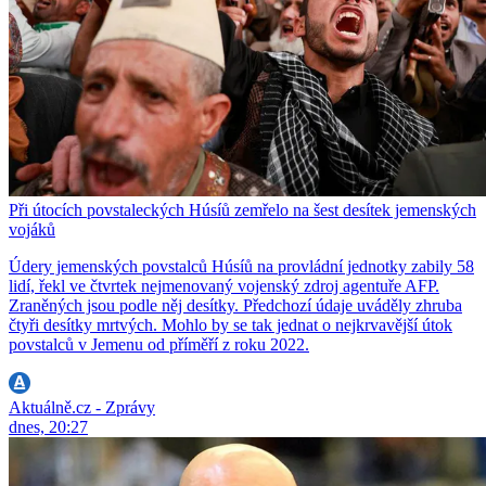
Při útocích povstaleckých Húsíů zemřelo na šest desítek jemenských
vojáků
Údery jemenských povstalců Húsíů na provládní jednotky zabily 58
lidí, řekl ve čtvrtek nejmenovaný vojenský zdroj agentuře AFP.
Zraněných jsou podle něj desítky. Předchozí údaje uváděly zhruba
čtyři desítky mrtvých. Mohlo by se tak jednat o nejkrvavější útok
povstalců v Jemenu od příměří z roku 2022.
Aktuálně.cz - Zprávy
dnes, 20:27