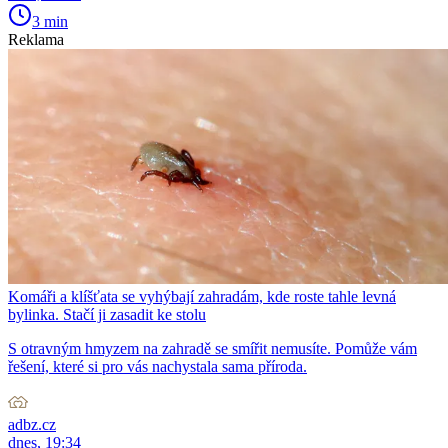
3 min
Reklama
Komáři a klíšťata se vyhýbají zahradám, kde roste tahle levná
bylinka. Stačí ji zasadit ke stolu
S otravným hmyzem na zahradě se smířit nemusíte. Pomůže vám
řešení, které si pro vás nachystala sama příroda.
adbz.cz
dnes, 19:34