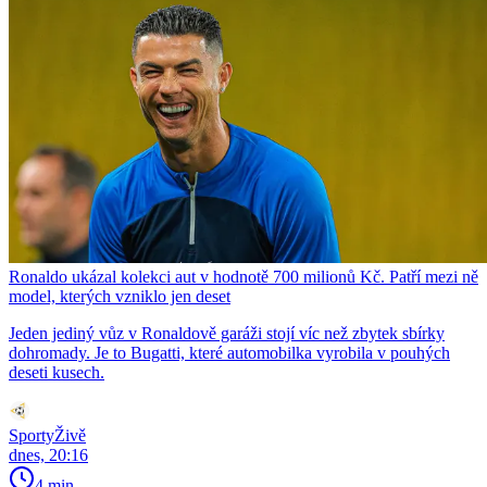
Ronaldo ukázal kolekci aut v hodnotě 700 milionů Kč. Patří mezi ně
model, kterých vzniklo jen deset
Jeden jediný vůz v Ronaldově garáži stojí víc než zbytek sbírky
dohromady. Je to Bugatti, které automobilka vyrobila v pouhých
deseti kusech.
SportyŽivě
dnes, 20:16
4 min