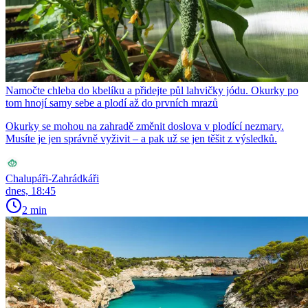
Namočte chleba do kbelíku a přidejte půl lahvičky jódu. Okurky po
tom hnojí samy sebe a plodí až do prvních mrazů
Okurky se mohou na zahradě změnit doslova v plodící nezmary.
Musíte je jen správně vyživit – a pak už se jen těšit z výsledků.
Chalupáři-Zahrádkáři
dnes, 18:45
2 min