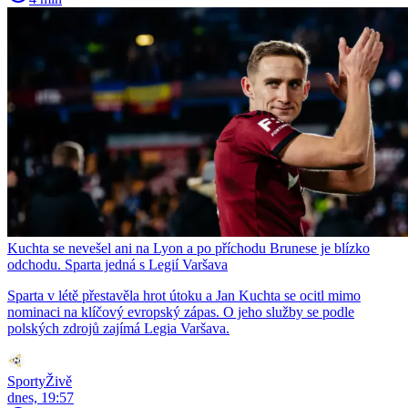
Kuchta se nevešel ani na Lyon a po příchodu Brunese je blízko
odchodu. Sparta jedná s Legií Varšava
Sparta v létě přestavěla hrot útoku a Jan Kuchta se ocitl mimo
nominaci na klíčový evropský zápas. O jeho služby se podle
polských zdrojů zajímá Legia Varšava.
SportyŽivě
dnes, 19:57