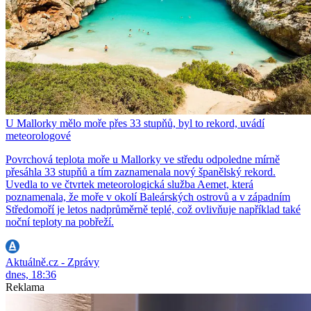
U Mallorky mělo moře přes 33 stupňů, byl to rekord, uvádí
meteorologové
Povrchová teplota moře u Mallorky ve středu odpoledne mírně
přesáhla 33 stupňů a tím zaznamenala nový španělský rekord.
Uvedla to ve čtvrtek meteorologická služba Aemet, která
poznamenala, že moře v okolí Baleárských ostrovů a v západním
Středomoří je letos nadprůměrně teplé, což ovlivňuje například také
noční teploty na pobřeží.
Aktuálně.cz - Zprávy
dnes, 18:36
Reklama