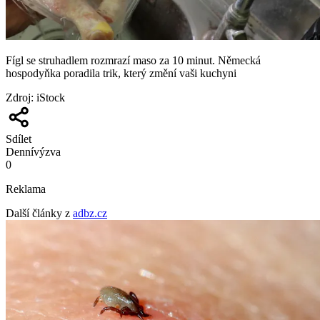
Fígl se struhadlem rozmrazí maso za 10 minut. Německá
hospodyňka poradila trik, který změní vaši kuchyni
Zdroj
:
iStock
Sdílet
Denní
výzva
0
Reklama
Další články z
adbz.cz