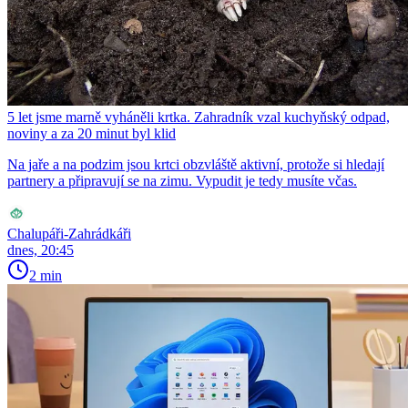
5 let jsme marně vyháněli krtka. Zahradník vzal kuchyňský odpad,
noviny a za 20 minut byl klid
Na jaře a na podzim jsou krtci obzvláště aktivní, protože si hledají
partnery a připravují se na zimu. Vypudit je tedy musíte včas.
Chalupáři-Zahrádkáři
dnes, 20:45
2 min