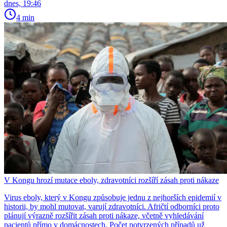
dnes, 19:46
4 min
V Kongu hrozí mutace eboly, zdravotníci rozšíří zásah proti nákaze
Virus eboly, který v Kongu způsobuje jednu z nejhorších epidemií v
historii, by mohl mutovat, varují zdravotníci. Afričtí odborníci proto
plánují výrazně rozšířit zásah proti nákaze, včetně vyhledávání
pacientů přímo v domácnostech. Počet potvrzených případů už